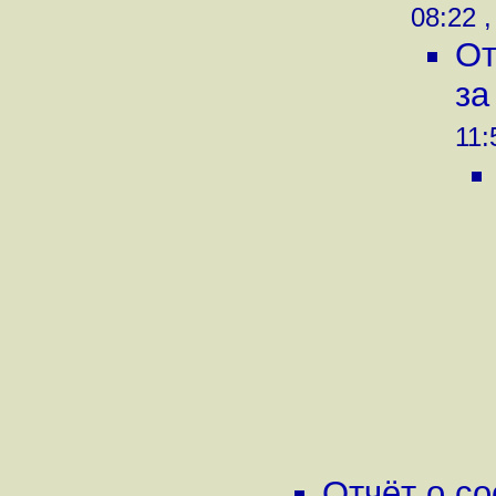
08:22 ,
От
за
11:
Отчёт о с