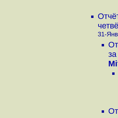
Отчё
четвё
31-Янв
От
за
Mi
От