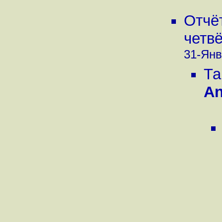
Отчё
четвё
31-Янв
Та
An