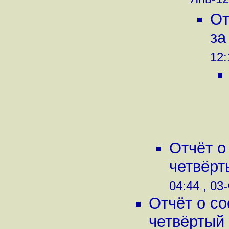
Янв-12
От
за
12:
Отчёт о
четвёрт
04:44 , 03
Отчёт о с
четвёртый 