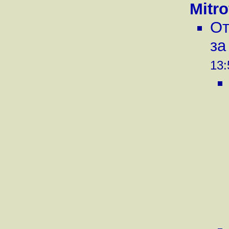
Mitr
От
за
13: