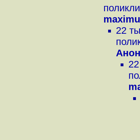
поликли
maximu
22 ты
поли
Ано
22
по
m