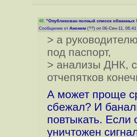
45
.
"Опубликован полный список обманных S
Сообщение от
Аноним
(??) on 06-Сен-11, 05:4
> а руководителю,
под паспорт,
> анализы ДНК, с
отчепятков конеч
А может проще ср
сбежал? И банал
повтыкать. Если 
уничтожен сигнал