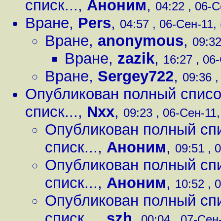
списк...
,
Аноним
,
04:22 , 06-С
Вране
,
Pers
,
04:57 , 06-Сен-11, 
Вране
,
anonymous
,
09:32
Вране
,
zazik
,
16:27 , 06-
Вране
,
Sergey722
,
09:36 ,
Опубликован полный списо
списк...
,
Nxx
,
09:23 , 06-Сен-11,
Опубликован полный сп
списк...
,
Аноним
,
09:51 , 
Опубликован полный сп
списк...
,
Аноним
,
10:52 , 
Опубликован полный сп
списк...
,
szh
,
00:04 , 07-Сен-