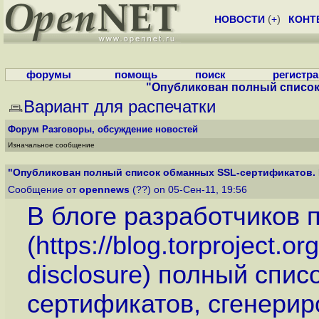
НОВОСТИ
(
+
)
КОНТ
форумы
помощь
поиск
регистр
"Опубликован полный список 
Вариант для распечатки
Форум
Разговоры, обсуждение новостей
Изначальное сообщение
"Опубликован полный список обманных SSL-сертификатов. В
Сообщение от
opennews
(??) on 05-Сен-11, 19:56
В блоге разработчиков 
(
https://blog.torproject.o
disclosure
) полный спис
сертификатов, сгенери