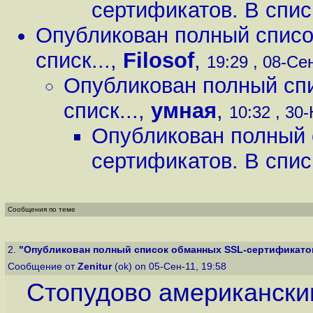
сертификатов. В списк
Опубликован полный списо
списк...
,
Filosof
,
19:29 , 08-Сен
Опубликован полный сп
списк...
,
умная
,
10:32 , 30-
Опубликован полный 
сертификатов. В списк
Сообщения по теме
2.
"Опубликован полный список обманных SSL-сертификатов.
Сообщение от
Zenitur
(ok) on 05-Сен-11, 19:58
Стопудово американски