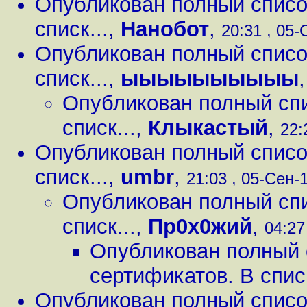
Опубликован полный списо
списк...
,
Нанобот
,
20:31 , 05-
Опубликован полный списо
списк...
,
ыыыыыыыыыы
Опубликован полный сп
списк...
,
Клыкастый
,
22:
Опубликован полный списо
списк...
,
umbr
,
21:03 , 05-Сен-1
Опубликован полный сп
списк...
,
Пр0х0жий
,
04:27
Опубликован полный 
сертификатов. В списк
Опубликован полный списо