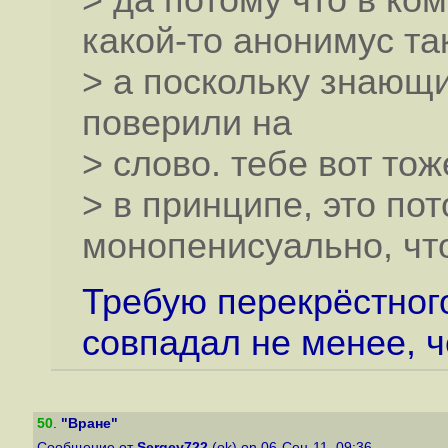
> да потому что в ко
какой-то анонимус та
> а поскольку знающи
поверили на
> слово. тебе вот то
> в принципе, это пот
монопенисуально, чт
Требую перекрёстног
совпадал не менее, ч
50
.
"Вране"
Сообщение от
Sergey722
(ok) on 06-Сен-11, 09:36