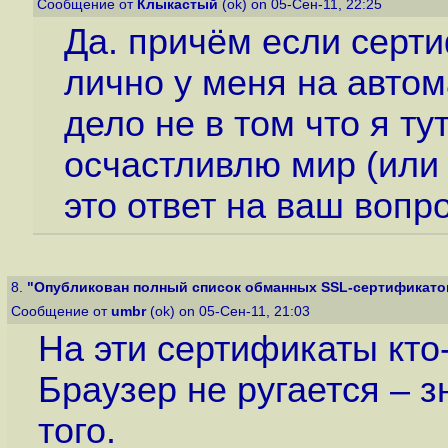
Сообщение от
Клыкастый
(ok) on 05-Сен-11, 22:25
Да. причём если серт
лично у меня на автом
дело не в том что я ту
осчастливлю мир (или 
это ответ на ваш вопрос
8.
"Опубликован полный список обманных SSL-сертификатов.
Сообщение от
umbr
(ok) on 05-Сен-11, 21:03
На эти сертификаты кт
Браузер не ругается – з
того.