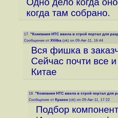
Одно дело когда оно
когда там собрано.
17.
"Компания HTC ввела в строй портал для раз
Сообщение от
XVilka
(ok) on 09-Авг-11, 16:44
Вся фишка в заказч
Сейчас почти все и
Китае
18.
"Компания HTC ввела в строй портал для р
Сообщение от
Кракен
(ok) on 09-Авг-11, 17:22
Подбор компонент