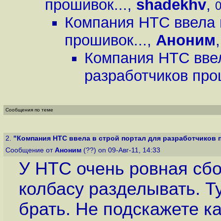
прошивок...
,
shadekhv
,
0
Компания HTC ввела 
прошивок...
,
Аноним
Компания HTC ввел
разработчиков про
Сообщения по теме
2.
"Компания HTC ввела в строй портал для разработчиков п
Сообщение от
Аноним
(??) on 09-Авг-11, 14:33
У HTC очень ровная сбо
колбасу разделывать. Т
брать. Не подскажете ка