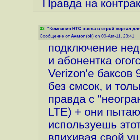
Правда на контрак
33
.
"Компания HTC ввела в строй портал для
Сообщение от
Avator
(ok) on 09-Авг-11, 23:41
подключение нед
и абонентка огог
Verizon'е баксов 
без смсок, и тол
правда с "неогр
LTE) + они пытаю
используешь это
впихивая свой у