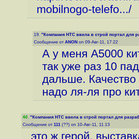
mobilnogo-telefo...
/
19.
"Компания HTC ввела в строй портал для р
Сообщение от
ANON
on 09-Авг-11, 17:22
А у меня A5000 кит
так уже раз 10 па
дальше. Качество 
надо ля-ля про кит
40
.
"Компания HTC ввела в строй портал для разраб
Сообщение от
111
(??) on 10-Авг-11, 11:13
это ж герой, выстав