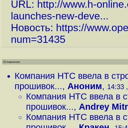
URL:
http://www.h-onlin
launches-new-deve...
Новость:
https://www.op
num=31435
Оглавление
Компания HTC ввела в стро
прошивок...
,
Аноним
,
14:33 ,
Компания HTC ввела в с
прошивок...
,
Andrey Mit
Компания HTC ввела в с
прошивок...
,
Кракен
,
15:4