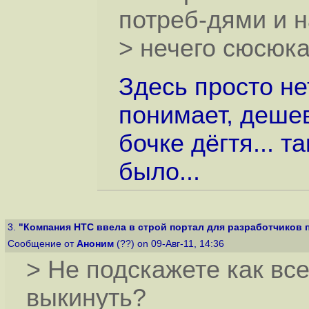
потреб-дями и н
> нечего сюсюка
Здесь просто не
понимает, деше
бочке дёгтя... 
было...
3.
"Компания HTC ввела в строй портал для разработчиков п
Сообщение от
Аноним
(??) on 09-Авг-11, 14:36
> Не подскажете как вс
выкинуть?