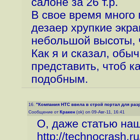
салоне за 26 т.р.
В свое время много 
дезаер хрупкие экра
небольшой высоты, 
Как я и сказал, обы
представить, чтоб к
подобным.
16.
"Компания HTC ввела в строй портал для раз
Сообщение от
Кракен
(ok) on 09-Авг-11, 16:41
О, даже статью наш
http://technocrash.r