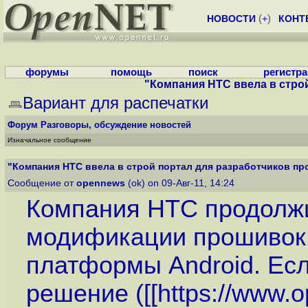
НОВОСТИ
(
+
)
КОНТ
форумы
помощь
поиск
регистр
"Компания HTC ввела в строй
Вариант для распечатки
Форум
Разговоры, обсуждение новостей
Изначальное сообщение
"Компания HTC ввела в строй портал для разработчиков про
Сообщение от
opennews
(ok) on 09-Авг-11, 14:24
Компания HTC продолж
модификации прошивок 
платформы Android. Ес
решение ([[
https://www.o