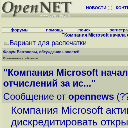
НОВОСТИ
(
+
)
КОНТ
форумы
помощь
поиск
регистр
"Компания Microsoft начала 
Вариант для распечатки
Форум
Разговоры, обсуждение новостей
Изначальное сообщение
"Компания Microsoft нача
отчислений за ис..."
Сообщение от
opennews
(??
Компания Microsoft акт
дискредитировать откр