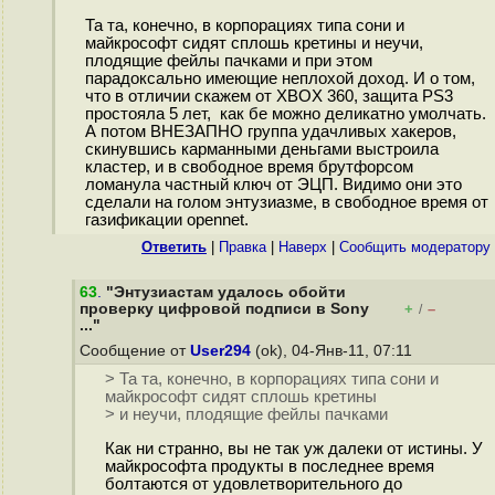
Та та, конечно, в корпорациях типа сони и
майкрософт сидят сплошь кретины и неучи,
плодящие фейлы пачками и при этом
парадоксально имеющие неплохой доход. И о том,
что в отличии скажем от XBOX 360, защита PS3
простояла 5 лет, как бе можно деликатно умолчать.
А потом ВНЕЗАПНО группа удачливых хакеров,
скинувшись карманными деньгами выстроила
кластер, и в свободное время брутфорсом
ломанула частный ключ от ЭЦП. Видимо они это
сделали на голом энтузиазме, в свободное время от
газификации opennet.
Ответить
|
Правка
|
Наверх
|
Cообщить модератору
63
.
"Энтузиастам удалось обойти
проверку цифровой подписи в Sony
+
–
/
..."
Сообщение от
User294
(ok), 04-Янв-11, 07:11
> Та та, конечно, в корпорациях типа сони и
майкрософт сидят сплошь кретины
> и неучи, плодящие фейлы пачками
Как ни странно, вы не так уж далеки от истины. У
майкрософта продукты в последнее время
болтаются от удовлетворительного до