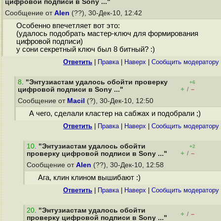
цифровой подписи в Sony ..."
Сообщение от
Alen
(??), 30-Дек-10, 12:42
Особенно впечетляет вот это:
(удалось подобрать мастер-ключ для формирования
цифровой подписи)
у сони секретный ключ был 8 битный? :)
Ответить
|
Правка
|
Наверх
|
Cообщить модератору
8
.
"Энтузиастам удалось обойти проверку
+6
+
–
цифровой подписи в Sony ..."
/
Сообщение от
Macil
(?), 30-Дек-10, 12:50
А чего, сделали кластер на сабжах и подобрали ;)
Ответить
|
Правка
|
Наверх
|
Cообщить модератору
10
.
"Энтузиастам удалось обойти
+2
+
–
проверку цифровой подписи в Sony ..."
/
Сообщение от
Alen
(??), 30-Дек-10, 12:58
Ага, клин клином вышибают :)
Ответить
|
Правка
|
Наверх
|
Cообщить модератору
20
.
"Энтузиастам удалось обойти
+
–
/
проверку цифровой подписи в Sony ..."