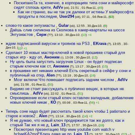
ПоскипаноТа та, конечно, в корпорациях типа сони и майкрософт
сидят сплошь крети
,
AdVv
(ok), 21:51 , 01-Янв-11, (
49
)
Как ни странно, вы не так уж далеки от истины У майкрософта
продукты в последне
,
User294
(ok), 07:11 , 04-Янв-11, (
63
)
слово-то какое энтузиасты
,
Gular
(ok), 12:55 , 30-Дек-10, (
9
)
Даёшь слив силикона из Сколкова в хакер-кварталы на шоссе
Энтузиастов
,
Серж
(??), 13:10 , 30-Дек-10, (
13
)
+4
ждем подписанной вирусни и троянов на PS3
,
EKrava
(?), 13:05 , 30-
Дек-10, (
)
11
+1
Сделают 10 новых мастер-ключей в новой прошивке старый для
старых игр - жду оп
,
Аноним
(-), 13:09 , 30-Дек-10, (
12
)
Ну цель была запустить загрузчик Linux - он будет подписан
старым ключом как ст
,
Амомин
(?), 13:17 , 30-Дек-10, (
15
)
в прошивке нет никаких ключей Есть секретный в сейфе у сони и
публичный на откр
,
Alen
(??), 13:19 , 30-Дек-10, (
16
)
Мозг включи Что помешает подписать задним числом
,
AdVv
(ok), 21:56 , 01-Янв-11, (
50
)
Видимо не стоит рассуждать о публично вещих, в которых не
смыслишь
,
AdVv
(ok), 22:02 , 01-Янв-11, (
51
)
Опровержение если старый ключ оставлен валидным, добавление
новых ключей никак
,
КО
(?), 00:06 , 03-Янв-11, (
56
)
+1
Теперь соне надо будет рассчитать такой ключ чтобы 1 работало и
старое и новое2
,
Alen
(??), 13:14 , 30-Дек-10, (
14
)
+2
Я не думаю, что новый ключ продержится так же долго, как и
старый Так же я не д
,
Lain_13
(?), 17:57 , 30-Дек-10, (
19
)
Посмотрел презентацию http www youtube com watch v
hcbaeKA2moEКлюч даже не по
,
Lain_13
(?), 18:57 , 30-Дек-10, (
22
)
–1