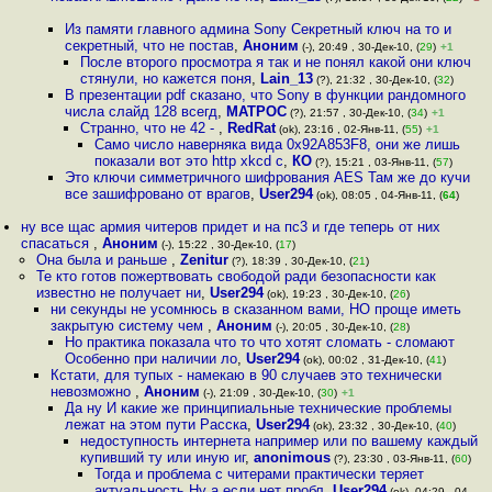
Из памяти главного админа Sony Секретный ключ на то и
секретный, что не постав
,
Аноним
(-), 20:49 , 30-Дек-10, (
29
)
+1
После второго просмотра я так и не понял какой они ключ
стянули, но кажется поня
,
Lain_13
(?), 21:32 , 30-Дек-10, (
32
)
В презентации pdf сказано, что Sony в функции рандомного
числа слайд 128 всегд
,
MATPOC
(?), 21:57 , 30-Дек-10, (
34
)
+1
Странно, что не 42 -
,
RedRat
(ok), 23:16 , 02-Янв-11, (
55
)
+1
Само число наверняка вида 0x92A853F8, они же лишь
показали вот это http xkcd c
,
КО
(?), 15:21 , 03-Янв-11, (
57
)
Это ключи симметричного шифрования AES Там же до кучи
все зашифровано от врагов
,
User294
(ok), 08:05 , 04-Янв-11, (
64
)
ну все щас армия читеров придет и на пс3 и где теперь от них
спасаться
,
Аноним
(-), 15:22 , 30-Дек-10, (
17
)
Она была и раньше
,
Zenitur
(?), 18:39 , 30-Дек-10, (
21
)
Те кто готов пожертвовать свободой ради безопасности как
известно не получает ни
,
User294
(ok), 19:23 , 30-Дек-10, (
26
)
ни секунды не усомнюсь в сказанном вами, НО проще иметь
закрытую систему чем
,
Аноним
(-), 20:05 , 30-Дек-10, (
28
)
Но практика показала что то что хотят сломать - сломают
Особенно при наличии ло
,
User294
(ok), 00:02 , 31-Дек-10, (
41
)
Кстати, для тупых - намекаю в 90 случаев это технически
невозможно
,
Аноним
(-), 21:09 , 30-Дек-10, (
30
)
+1
Да ну И какие же принципиальные технические проблемы
лежат на этом пути Расска
,
User294
(ok), 23:32 , 30-Дек-10, (
40
)
недоступность интернета например или по вашему каждый
купивший ту или иную иг
,
anonimous
(?), 23:30 , 03-Янв-11, (
60
)
Тогда и проблема с читерами практически теряет
актуальность Ну а если нет пробл
,
User294
(ok), 04:29 , 04-