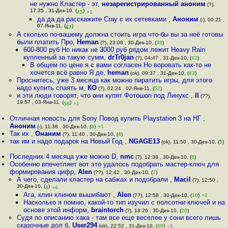
не нужно Кластер - эт
,
незарегистрированный аноним
(?),
17:35 , 31-Дек-10, (
)
45
+1
да да да расскажите Cray с их сетевками
,
Аноним
(-), 00:21 ,
07-Янв-11, (
)
67
А сколько по-вашему должна стоить игра что-бы вы за неё готовы
были платить Про
,
Heman
(?), 23:08 , 30-Дек-10, (
38
)
600-800 руб Но никак не 3000 руб рядом лежит Heavy Rain
купленный за такую сумм
,
drTr0jan
(?), 04:47 , 31-Дек-10, (
42
)
В общем по цене я с вами согласен Но воровать как-то не
хочется всё равно Я де
,
heman
(ok), 09:37 , 31-Дек-10, (
43
)
Проснитесь, уже 3 месяца как можно пиратить игры, для этого
надо купить спаять м
,
КО
(?), 02:24 , 02-Янв-11, (
52
)
и эти люди говорят, что они купят Фотошоп под Линукс
,
II
(??),
19:57 , 03-Янв-11, (
)
58
+1
Отличная новость для Sony Повод купить Playstation 3 на НГ
,
Аноним
(-), 11:38 , 30-Дек-10, (
3
)
+1
Так их
,
Онаним
(?), 11:40 , 30-Дек-10, (
4
)
так им и надо подарок на Новый Год
,
NGAGE13
(ok), 11:50 , 30-Дек-10, (
5
)
Последних 4 месяца уже можно D
,
nmc
(?), 12:38 , 30-Дек-10, (
6
)
Особенно впечетляет вот это удалось подобрать мастер-ключ для
формирования цифр
,
Alen
(??), 12:42 , 30-Дек-10, (
7
)
А чего, сделали кластер на сабжах и подобрали
,
Macil
(?), 12:50 ,
30-Дек-10, (
)
8
+6
Ага, клин клином вышибают
,
Alen
(??), 12:58 , 30-Дек-10, (
10
)
+2
Насколько я помню, какой-то тип изучил с полсотни ключей и на
основе этой информ
,
braintorch
(?), 18:26 , 30-Дек-10, (
20
)
Судя по описанию хака - там все еще веселее у сони всего лишь
сказочные дол б
,
User294
(ok), 22:52 , 31-Дек-10, (
46
)
–1