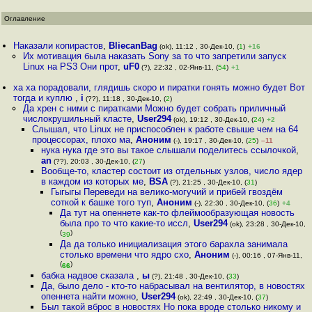
Оглавление
Наказали копирастов
,
BliecanBag
(ok), 11:12 , 30-Дек-10, (
1
)
+16
Их мотивация была наказать Sony за то что запретили запуск
Linux на PS3 Они прот
,
uF0
(?), 22:32 , 02-Янв-11, (
54
)
+1
ха ха порадовали, глядишь скоро и пиратки гонять можно будет Вот
тогда и куплю
,
i
(??), 11:18 , 30-Дек-10, (
2
)
Да хрен с ними с пиратками Можно будет собрать приличный
числокрушильный класте
,
User294
(ok), 19:12 , 30-Дек-10, (
24
)
+2
Слышал, что Linux не приспособлен к работе свыше чем на 64
процессорах, плохо ма
,
Аноним
(-), 19:17 , 30-Дек-10, (
25
)
–11
нука нука где это вы такое слышали поделитесь ссылочкой
,
an
(??), 20:03 , 30-Дек-10, (
27
)
Вообще-то, кластер состоит из отдельных узлов, число ядер
в каждом из которых ме
,
BSA
(?), 21:25 , 30-Дек-10, (
31
)
Гыгыгы Переведи на велико-могучий и прибей гвоздём
соткой к башке того туп
,
Аноним
(-), 22:30 , 30-Дек-10, (
36
)
+4
Да тут на опеннете как-то флеймообразующая новость
была про то что какие-то иссл
,
User294
(ok), 23:28 , 30-Дек-10,
(
)
39
Да да только инициализация этого барахла занимала
столько времени что ядро схо
,
Аноним
(-), 00:16 , 07-Янв-11,
(
)
66
бабка надвое сказала
,
ы
(?), 21:48 , 30-Дек-10, (
33
)
Да, было дело - кто-то набрасывал на вентилятор, в новостях
опеннета найти можно
,
User294
(ok), 22:49 , 30-Дек-10, (
37
)
Был такой вброс в новостях Но пока вроде столько никому и