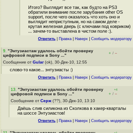
Итого? Выглядит все так, как будто на PS3
обратили внимание после зарубания other OS
support, после чего оказалось что хоть оно и
выглядит неприступным, но на самом деле -
крутая железная дверь (с ключами под ковриком)
... зачем-то выставлена в чистом поле :).
Ответить
|
Правка
|
Наверх
|
Cообщить модератору
9
.
"Энтузиастам удалось обойти проверку
+
–
/
цифровой подписи в Sony ..."
Сообщение от
Gular
(ok), 30-Дек-10, 12:55
слово-то какое... энтузиасты :)
Ответить
|
Правка
|
Наверх
|
Cообщить модератору
13
.
"Энтузиастам удалось обойти проверку
+4
+
–
цифровой подписи в Sony ..."
/
Сообщение от
Серж
(??), 30-Дек-10, 13:10
Даёшь слив силикона из Сколкова в хакер-кварталы
на шоссе Энтузиастов!
Ответить
|
Правка
|
Наверх
|
Cообщить модератору
11
.
"Энтузиастам удалось обойти проверку
+1