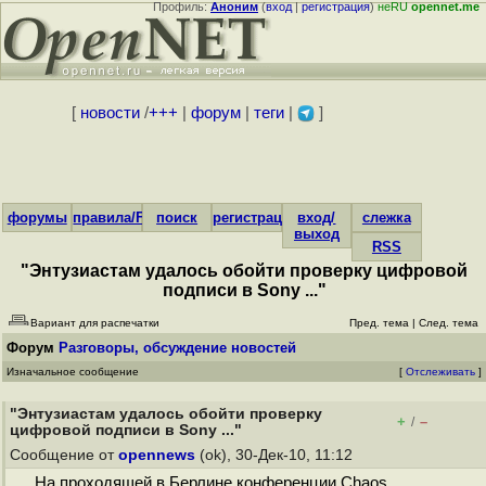
Профиль:
Аноним
(
вход
|
регистрация
)
неRU
opennet.me
[
новости
/
+++
|
форум
|
теги
|
]
форумы
правила/FAQ
поиск
регистрация
вход/
слежка
выход
RSS
"Энтузиастам удалось обойти проверку цифровой
подписи в Sony ..."
Вариант для распечатки
Пред. тема
|
След. тема
Форум
Разговоры, обсуждение новостей
Изначальное сообщение
[
Отслеживать
]
"Энтузиастам удалось обойти проверку
+
–
/
цифровой подписи в Sony ..."
Сообщение от
opennews
(ok), 30-Дек-10, 11:12
На проходящей в Берлине конференции Chaos