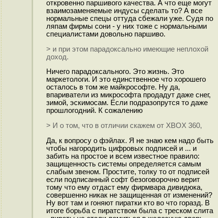
откровенно паршивого качества. А что еще могут
взаимозаменяемые индусы сделать то? А все
нормальные спецы оттуда сбежали уже. Судя по
ляпам фирмы сони - у них тоже с нормальными
специалистами довольно паршиво.
> и при этом парадоксально имеющие неплохой
доход.
Ничего парадоксального. Это жизнь. Это
маркетологи. И это единственное что хорошего
осталось в том же майкрософте. Ну да,
впариватели из микрософта продадут даже снег,
зимой, эскимосам. Если подразопрутся то даже
прошлогодний. К сожалению
> И о том, что в отличии скажем от XBOX 360,
Да, к вопросу о фэйлах. Я не знаю кем надо быть
чтобы нагородить цифровых подписей и ... и
забить на простое и всем известное правило:
защищенность системы определяется самым
слабым звеном. Простите, толку то от подписей
если подписанный софт безоговорочно верит
тому что ему отдаст ему фирмвара дивидюка,
совершенно никак не защищенная от изменений?
Ну вот там и гоняют пиратки кто во что горазд. В
итоге борьба с пиратством была с треском слита