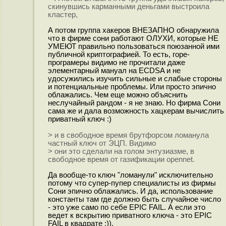
скинувшись карманными деньгами выстроила
кластер,
А потом группа хакеров ВНЕЗАПНО обнаружила
что в фирме сони работают ОЛУХИ, которые НЕ
УМЕЮТ правильно пользоваться поюзанной ими
публичной криптографией. То есть, горе-
програмеры видимо не прочитали даже
элементарный мануал на ECDSA и не
удосужились изучить сильные и слабые стороны
и потенциальные проблемы. Или просто эпично
облажались. Чем еще можно объяснить
неслучайный рандом - я не знаю. Но фирма Сони
сама же и дала возможность хацкерам вычислить
приватный ключ :)
> и в свободное время брутфорсом ломанула
частный ключ от ЭЦП. Видимо
> они это сделали на голом энтузиазме, в
свободное время от газификации opennet.
Да вообще-то ключ "ломанули" исключительно
потому что супер-пупер специалисты из фирмы
Сони эпично облажались. И да, использование
константы там где должно быть случайное число
- это уже само по себе EPIC FAIL. А если это
ведет к вскрытию приватного ключа - это EPIC
FAIL в квадрате :)).