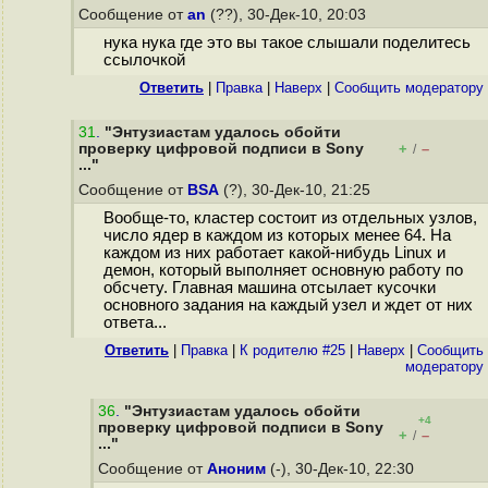
Сообщение от
an
(??), 30-Дек-10, 20:03
нука нука где это вы такое слышали поделитесь
ссылочкой
Ответить
|
Правка
|
Наверх
|
Cообщить модератору
31
.
"Энтузиастам удалось обойти
проверку цифровой подписи в Sony
+
–
/
..."
Сообщение от
BSA
(?), 30-Дек-10, 21:25
Вообще-то, кластер состоит из отдельных узлов,
число ядер в каждом из которых менее 64. На
каждом из них работает какой-нибудь Linux и
демон, который выполняет основную работу по
обсчету. Главная машина отсылает кусочки
основного задания на каждый узел и ждет от них
ответа...
Ответить
|
Правка
|
К родителю #25
|
Наверх
|
Cообщить
модератору
36
.
"Энтузиастам удалось обойти
+4
проверку цифровой подписи в Sony
+
–
/
..."
Сообщение от
Аноним
(-), 30-Дек-10, 22:30