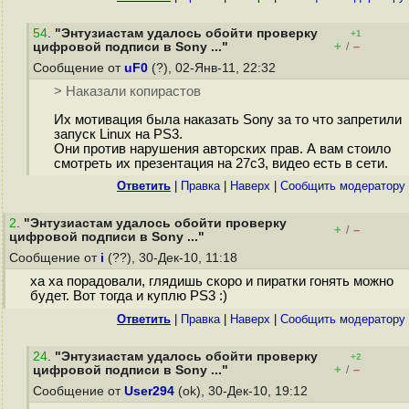
54
.
"Энтузиастам удалось обойти проверку
+1
+
–
цифровой подписи в Sony ..."
/
Сообщение от
uF0
(?), 02-Янв-11, 22:32
> Наказали копирастов
Их мотивация была наказать Sony за то что запретили
запуск Linux на PS3.
Они против нарушения авторских прав. А вам стоило
смотреть их презентация на 27c3, видео есть в сети.
Ответить
|
Правка
|
Наверх
|
Cообщить модератору
2
.
"Энтузиастам удалось обойти проверку
+
–
/
цифровой подписи в Sony ..."
Сообщение от
i
(??), 30-Дек-10, 11:18
ха ха порадовали, глядишь скоро и пиратки гонять можно
будет. Вот тогда и куплю PS3 :)
Ответить
|
Правка
|
Наверх
|
Cообщить модератору
24
.
"Энтузиастам удалось обойти проверку
+2
+
–
цифровой подписи в Sony ..."
/
Сообщение от
User294
(ok), 30-Дек-10, 19:12