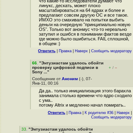
что какие-то исследователи думают что
линукс, дескать, может плохо
масштабироваться на 64 ядрах и более и
предлагают совсем другую ОС и все такое.
ИМХО это смахивало на попытки выбить
деньги на очередную "принципиально новую
OS". Только вот анонмус что-то нереально
затупил и ошибся в понимании фактов везде
где можно было ошибиться. FAIL сплошной,
в общем :)
Ответить
|
Правка
|
Наверх
|
Cообщить модератору
66
.
"Энтузиастам удалось обойти
проверку цифровой подписи в
+
–
/
Sony ..."
Сообщение от
Аноним
(-), 07-
Янв-11, 00:16
Да да.. только инициализация этого барахла
занимала столько времени что ядро сходило
с ума..
потому Altrix и медленно начал помирать..
Ответить
|
Правка
|
К родителю #36
|
Наверх
|
Cообщить модератору
33
.
"Энтузиастам удалось обойти