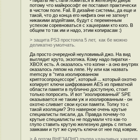
- пираты не стали ломиться в железную дверь
потому что майкрософт ее поставил практически
в чистом поле. Fail. В дизайне системы, да еще и
такой, что до конца его нифига они не заткнут
никакими апдейтами, будут с переменным
успехом соревноваться с хацкерами кто кого. В
общем то так им и надо, этим копирасам :)
> защита PS3 простояла 5 лет, как бе можно
деликатно умолчать.
Да просто очередной неуловимый джо. На вид
выглядит круто, экзотика. Кому надо пиратки -
XBOX есть. А оказалось что копни - а оно внутрях
оказалось ляпом на ляпе. Ну или как назвать
memcpy в "типа изолированном
криптосопроцессоре", который ... который охотно
копирует ключи шифрования AES из приватной
области памяти в публично доступную, стоит
только попросить. И вот "изолированный" SPE
оказывается не таким уж и изолированным - он
охотно сливает свои куски памяти. Толку то с
такой изоляции? Это наверное очень крутые
специалисты писали, да. Правда почему-то
крутые специалисты не подумали что как-то
глупо ставить крутую железную дверь с пятью
замками и тут же сунуть ключи от нее под коврик.
> А потом ВНЕЗАПНО группа удачливых хакеров,