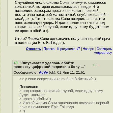
Случайное число фирмы Сони почему-то оказалось
константой, которая использовалась везде. Что
позволило хаксорам просто вычислить привкей
достаточно нехитрой математикой, опубликованной в
слайдах :). Так что фирма Сони воздвигла в чистом
поле железную дверь. И даже положила ключи под
коврик на всякий случай, если вдруг кому будет влом
ее просто обойти :).
Итого? Фирма Сони однозначно получает первый приз
в номинации Epic Fail года :).
Ответить
|
Правка
|
К родителю #7
|
Наверх
|
Cообщить
модератору
49
.
"Энтузиастам удалось обойти
+
–
/
проверку цифровой подписи в Sony ..."
Сообщение от
AdVv
(ok), 01-Янв-11, 21:51
>> у сони секретный ключ был 8 битный? :)
Поскипано
> под коврик на всякий случай, если вдруг кому
будет влом ее
> просто обойти :).
> Итого? Фирма Сони однозначно получает первый
приз в номинации Epic Fail года
> :).