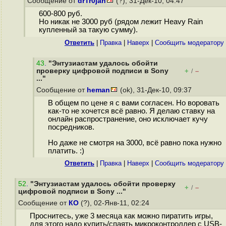
Сообщение от
drTr0jan
(?), 31-Дек-10, 04:47
600-800 руб.
Но никак не 3000 руб (рядом лежит Heavy Rain
купленный за такую сумму).
Ответить
|
Правка
|
Наверх
|
Cообщить модератору
43
.
"Энтузиастам удалось обойти
проверку цифровой подписи в Sony
+
–
/
..."
Сообщение от
heman
(ok), 31-Дек-10, 09:37
В общем по цене я с вами согласен. Но воровать
как-то не хочется всё равно. Я делаю ставку на
онлайн распространение, оно исключает кучу
посредников.
Но даже не смотря на 3000, всё равно пока нужно
платить. :)
Ответить
|
Правка
|
Наверх
|
Cообщить модератору
52
.
"Энтузиастам удалось обойти проверку
+
–
/
цифровой подписи в Sony ..."
Сообщение от
КО
(?), 02-Янв-11, 02:24
Проснитесь, уже 3 месяца как можно пиратить игры,
для этого надо купить/спаять микроконтроллер с USB-