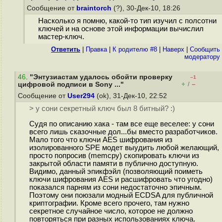
Сообщение от
braintorch
(?), 30-Дек-10, 18:26
Насколько я помню, какой-то тип изучил с полсотни
ключей и на основе этой информации вычислил
мастер-ключ.
Ответить
|
Правка
|
К родителю #8
|
Наверх
|
Cообщить
модератору
46
.
"Энтузиастам удалось обойти проверку
–1
+
–
цифровой подписи в Sony ..."
/
Сообщение от
User294
(ok), 31-Дек-10, 22:52
> у сони секретный ключ был 8 битный? :)
Судя по описанию хака - там все еще веселее: у сони
всего лишь сказочные дол...бы вместо разработчиков.
Мало того что ключи AES шифрования из
изолированного SPE модет выудить любой желающий,
просто попросив (memcpy) скопировать ключи из
закрытой области памяти в публично доступную.
Видимо, данный эпикфэйл (позволяющий поиметь
ключи шифрования AES и расшифровать что угодно)
показался парням из сони недостаточно эпичным.
Поэтому они поюзали модный ECDSA для публичной
криптографии. Кроме всего прочего, там нужно
секретное случайное число, которое не должно
повторяться при разных использованиях ключа.