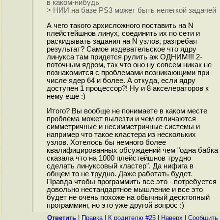
в каком-нибудь
> НИИ на базе PS3 может быть нелегкой задачей
А чего такого архисложного поставить на N
плейстейшнов линух, соединить их по сети и
раскидывать задания на N узлов, разгребая
результат? Самое издевательское что ядру
линукса там придется рулить аж ОДНИМ!!! 2-
поточным ядром, так что оно ну совсем никак не
познакомится с проблемами возникающими при
числе ядер 64 и более. А откуда, если ядру
доступен 1 процессор?! Ну и 8 акселераторов к
нему еще :)
Итого? Вы вообще не понимаете в каком месте
проблема может вылезти и чем отличаются
симметричные и несимметричные системы и
например что такое кластера из нескольких
узлов. Хотелось бы немного более
квалифицированных обсуждений чем "одна бабка
сказала что на 1000 плейстейшнов трудно
сделать линуксовый кластер". Да нифига в
общем то не трудно. Даже работать будет.
Правда чтобы программить все это - потребуется
довольно нестандартное мышление и все это
будет не очень похоже на обычный десктопный
программинг, но это уже другой вопрос :)
Ответить
|
Правка
|
К родителю #25
|
Наверх
|
Cообщить