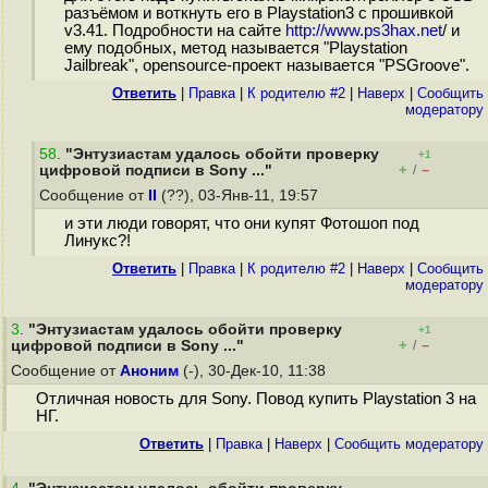
разъёмом и воткнуть его в Playstation3 с прошивкой
v3.41. Подробности на сайте
http://www.ps3hax.net
/ и
ему подобных, метод называется "Playstation
Jailbreak", opensource-проект называется "PSGroove".
Ответить
|
Правка
|
К родителю #2
|
Наверх
|
Cообщить
модератору
58
.
"Энтузиастам удалось обойти проверку
+1
+
–
цифровой подписи в Sony ..."
/
Сообщение от
II
(??), 03-Янв-11, 19:57
и эти люди говорят, что они купят Фотошоп под
Линукс?!
Ответить
|
Правка
|
К родителю #2
|
Наверх
|
Cообщить
модератору
3
.
"Энтузиастам удалось обойти проверку
+1
+
–
цифровой подписи в Sony ..."
/
Сообщение от
Аноним
(-), 30-Дек-10, 11:38
Отличная новость для Sony. Повод купить Playstation 3 на
НГ.
Ответить
|
Правка
|
Наверх
|
Cообщить модератору