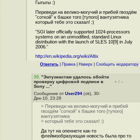
Гыгыгы :)
Переведи на велико-могучий и прибей гвоздём
"соткой" к башке того [тупого] вантузятника
который тебе это сказал! :)
"SGI later officially supported 1024-processors
systems on an unmodified, standard Linux
distribution with the launch of SLES 10[9] in July
2006."
http://en.wikipedia.org/wiki/Altix
Ответить
|
Правка
|
Наверх
|
Cообщить модератору
39
.
"Энтузиастам удалось обойти
проверку цифровой подписи в
+
–
/
Sony ..."
Сообщение от
User294
(ok), 30-
Дек-10, 23:28
> Переведи на велико-могучий и прибей
гвоздём "соткой" к башке того [тупого]
вантузятника
> который тебе это сказал! :)
Да тут на опеннете как-то
флеймообразующая новость была про то