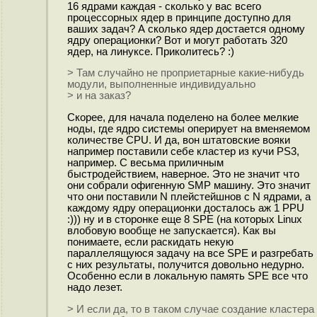
16 ядрами каждая - сколько у вас всего
процессорных ядер в принципе доступно для
ваших задач? А сколько ядер достается одному
ядру операционки? Вот и могут работать 320
ядер, на линуксе. Приколитесь? :)
> Там случайно не проприетарные какие-нибудь
модули, выполненные индивидуально
> и на заказ?
Скорее, для начала поделено на более мелкие
ноды, где ядро системы оперирует на вменяемом
количестве CPU. И да, вон штатовские вояки
например поставили себе кластер из кучи PS3,
например. С весьма приличным
быстродействием, наверное. Это не значит что
они собрали офигенную SMP машину. Это значит
что они поставили N плейстейшнов с N ядрами, а
каждому ядру операционки досталось аж 1 PPU
:))) ну и в сторонке еще 8 SPE (на которых Linux
влобовую вообще не запускается). Как вы
понимаете, если раскидать некую
параллелящуюся задачу на все SPE и разгребать
с них результаты, получится довольно недурно.
Особенно если в локальную память SPE все что
надо лезет.
> И если да, то в таком случае создание кластера