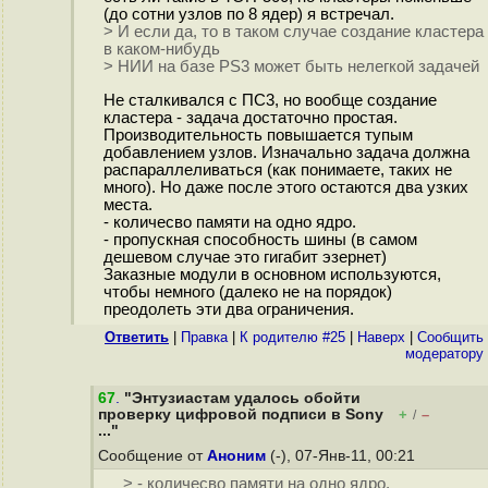
(до сотни узлов по 8 ядер) я встречал.
> И если да, то в таком случае создание кластера
в каком-нибудь
> НИИ на базе PS3 может быть нелегкой задачей
Не сталкивался с ПС3, но вообще создание
кластера - задача достаточно простая.
Производительность повышается тупым
добавлением узлов. Изначально задача должна
распараллеливаться (как понимаете, таких не
много). Но даже после этого остаются два узких
места.
- количесво памяти на одно ядро.
- пропускная способность шины (в самом
дешевом случае это гигабит эзернет)
Заказные модули в основном используются,
чтобы немного (далеко не на порядок)
преодолеть эти два ограничения.
Ответить
|
Правка
|
К родителю #25
|
Наверх
|
Cообщить
модератору
67
.
"Энтузиастам удалось обойти
проверку цифровой подписи в Sony
+
–
/
..."
Сообщение от
Аноним
(-), 07-Янв-11, 00:21
> - количесво памяти на одно ядро.