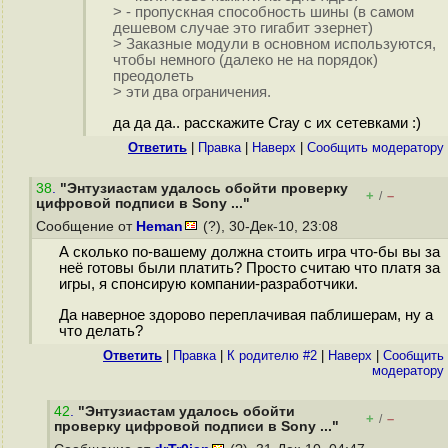
> - пропускная способность шины (в самом
дешевом случае это гигабит эзернет)
> Заказные модули в основном используются,
чтобы немного (далеко не на порядок)
преодолеть
> эти два ограничения.
да да да.. расскажите Cray с их сетевками :)
Ответить
|
Правка
|
Наверх
|
Cообщить модератору
38
.
"Энтузиастам удалось обойти проверку
+
–
/
цифровой подписи в Sony ..."
Сообщение от
Heman
(?), 30-Дек-10, 23:08
А сколько по-вашему должна стоить игра что-бы вы за
неё готовы были платить? Просто считаю что платя за
игры, я спонсирую компании-разработчики.
Да наверное здорово переплачивая паблишерам, ну а
что делать?
Ответить
|
Правка
|
К родителю #2
|
Наверх
|
Cообщить
модератору
42
.
"Энтузиастам удалось обойти
+
–
/
проверку цифровой подписи в Sony ..."