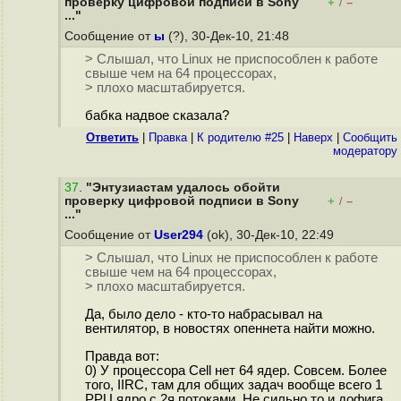
проверку цифровой подписи в Sony
+
–
/
..."
Сообщение от
ы
(?), 30-Дек-10, 21:48
> Слышал, что Linux не приспособлен к работе
свыше чем на 64 процессорах,
> плохо масштабируется.
бабка надвое сказала?
Ответить
|
Правка
|
К родителю #25
|
Наверх
|
Cообщить
модератору
37
.
"Энтузиастам удалось обойти
проверку цифровой подписи в Sony
+
–
/
..."
Сообщение от
User294
(ok), 30-Дек-10, 22:49
> Слышал, что Linux не приспособлен к работе
свыше чем на 64 процессорах,
> плохо масштабируется.
Да, было дело - кто-то набрасывал на
вентилятор, в новостях опеннета найти можно.
Правда вот:
0) У процессора Cell нет 64 ядер. Совсем. Более
того, IIRC, там для общих задач вообще всего 1
PPU ядро с 2я потоками. Не сильно то и дофига