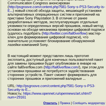
Communication Congress анонсирован
(
http://psgroove.com/content.php?581-Sony-s-PS3-Security-is-
E...
) новый способ обхода защиты, мешающей установке
альтернативных операционных систем и приложений на
приставке Sony Playstation 3. В отличие от ранее
разработанных методов, эксплуатирующих отдельные
уязвимости определенных версий прошивок, новый метод
основан на обходе механизма проверки цифровой подписи
(удалось подобрать (
http://twitter.com/fail0verflow
) мастер-
ключ для формирования цифровой подписи), что
значительно усложняет блокирование обнаруженной
лазейки компанией Sony.
В настоящий момент представлен лишь прототип
эксплоита, доступный для конечных пользователей пакет
для замены прошивки будет опубликован в январе на
сайте fail0verflow.com (
http://fail0verflow.com
/), при этом для
установки прошивки не потребуется задействования
сторонних устройств. Пакет сможет формировать для
сторонних прошивок и приложений валидные ...
URL:
http://psgroove.com/content.php?581-Sony-s-PS3-
Security-is-E...
Новость:
https://www.opennet.ru/opennews/art.shtml?
num=29161
Ответить
|
Правка
|
Cообщить модератору