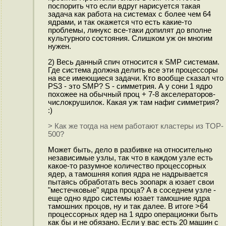
поспорить что если вдруг нарисуется такая
задача как работа на системах с более чем 64
ядрами, и так окажется что есть какие-то
проблемы, линукс все-таки допилят до вполне
культурного состояния. Слишком уж он многим
нужен.
2) Весь данный спич относится к SMP системам.
Где система должна делить все эти процессоры
на все имеющиеся задачи. Кто вообще сказал что
PS3 - это SMP? S - симметрия. А у сони 1 ядро
похожее на обычный проц + 7-8 акселераторов-
числокрушилок. Какая уж там нафиг симметрия?
:)
> Как же тогда на нем работают кластеры из TOP-
500?
Может быть, дело в разбивке на относительно
независимые узлы, так что в каждом узле есть
какое-то разумное количество процессорных
ядер, а тамошняя копия ядра не надрывается
пытаясь обработать весь зоопарк а юзает свои
"местечковые" ядра проца? А в соседнем узле -
еще одно ядро системы юзает тамошние ядра
тамошних процов, ну и так далее. В итоге >64
процессорных ядер на 1 ядро операционки быть
как бы и не обязано. Если у вас есть 20 машин с