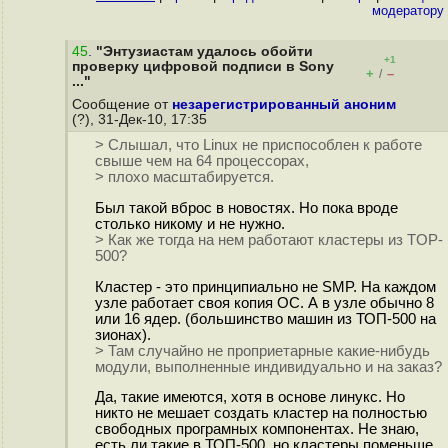
модератору
45
.
"Энтузиастам удалось обойти
+1
проверку цифровой подписи в Sony
+
–
/
..."
Сообщение от
незарегистрированный аноним
(?), 31-Дек-10, 17:35
> Слышал, что Linux не приспособлен к работе
свыше чем на 64 процессорах,
> плохо масштабируется.
Был такой вброс в новостях. Но пока вроде
столько никому и не нужно.
> Как же тогда на нем работают кластеры из TOP-
500?
Кластер - это принципиально не SMP. На каждом
узле работает своя копия ОС. А в узле обычно 8
или 16 ядер. (большинство машин из ТОП-500 на
зионах).
> Там случайно не проприетарные какие-нибудь
модули, выполненные индивидуально и на заказ?
Да, такие имеются, хотя в основе линукс. Но
никто не мешает создать кластер на полностью
свободных програмных компонентах. Не знаю,
есть ли такие в ТОП-500, но кластеры поменьше