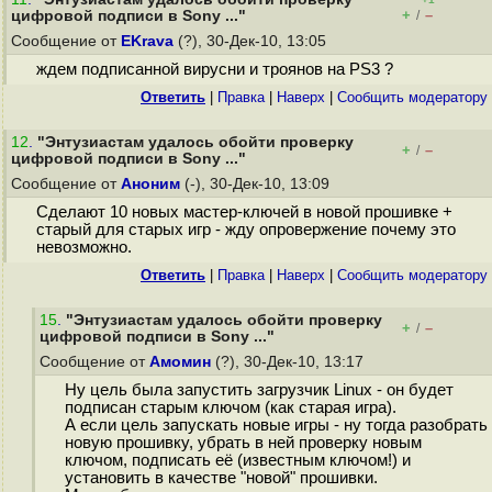
+
–
цифровой подписи в Sony ..."
/
Сообщение от
EKrava
(?), 30-Дек-10, 13:05
ждем подписанной вирусни и троянов на PS3 ?
Ответить
|
Правка
|
Наверх
|
Cообщить модератору
12
.
"Энтузиастам удалось обойти проверку
+
–
/
цифровой подписи в Sony ..."
Сообщение от
Аноним
(-), 30-Дек-10, 13:09
Сделают 10 новых мастер-ключей в новой прошивке +
старый для старых игр - жду опровержение почему это
невозможно.
Ответить
|
Правка
|
Наверх
|
Cообщить модератору
15
.
"Энтузиастам удалось обойти проверку
+
–
/
цифровой подписи в Sony ..."
Сообщение от
Амомин
(?), 30-Дек-10, 13:17
Ну цель была запустить загрузчик Linux - он будет
подписан старым ключом (как старая игра).
А если цель запускать новые игры - ну тогда разобрать
новую прошивку, убрать в ней проверку новым
ключом, подписать её (известным ключом!) и
установить в качестве "новой" прошивки.