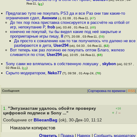
Янв-11, (
)
61
Предлагаю тупо не покупать PS3 да и все Раз они там какие-то
ограничения сдел
,
Аноним
(-), 01:08 , 01-Янв-11, (
47
)
До тех пор пока приставка спонсируется в рассчёте на отбой от
игр, непокупание P
,
frob
(ok), 03:46 , 01-Янв-11, (
48
)
конечно не покупай, ты бы видел какие под неё закрытые и
проприетарные игры пишу
,
II
(??), 20:08 , 03-Янв-11, (
59
)
Да просто к сожалению как-то так получилось что далеко не все
разбираются в дета
,
User294
(ok), 04:33 , 04-Янв-11, (
62
)
Вот теперь как раз логично ее покупать оптом Благо, железо
сливается по стои
,
User294
(ok), 10:05 , 04-Янв-11, (
65
)
Sony сами же вляпались в собственную ловушку
,
skybon
(ok), 02:57 ,
02-Янв-11, (
)
53
Скрыто модератором
,
Neko77
(?), 09:58 , 01-Апр-24, (
70
)
Сообщения
[
Сортировка по времени
|
RSS
]
1
.
"Энтузиастам удалось обойти проверку
+16
+
–
цифровой подписи в Sony ..."
/
Сообщение от
BliecanBag
(ok), 30-Дек-10, 11:12
Наказали копирастов
Ответить
|
Правка
|
Наверх
|
Cообщить модератору