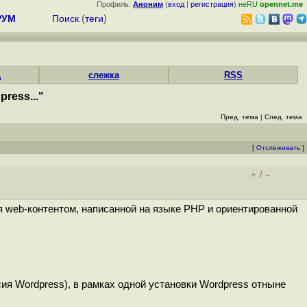
Профиль:
Аноним
(
вход
|
регистрация
)
неRU
opennet.me
РУМ
Поиск
(
теги
)
д
слежка
RSS
ress..."
Пред. тема
|
След. тема
[
Отслеживать
]
+
–
/
я web-контентом, написанной на языке PHP и ориентированной
сия Wordpress), в рамках одной установки Wordpress отныне