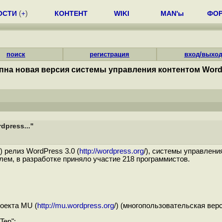
ОСТИ
(
+
)
КОНТЕНТ
WIKI
MAN'ы
ФО
поиск
регистрация
вход/выхо
пна новая версия системы управления контентом Wordp
press..."
/) релиз WordPress 3.0 (
http://wordpress.org
/), системы управлени
лем, в разработке приняло участие 218 программистов.
оекта MU (
http://mu.wordpress.org
/) (многопользовательская вер
Ten";