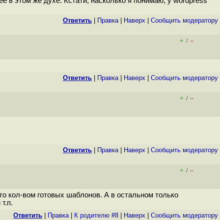
 в этом же духе. Кстати, насколько я понимаю, у wordpress
Ответить
|
Правка
|
Наверх
|
Cообщить модератору
+
–
/
Ответить
|
Правка
|
Наверх
|
Cообщить модератору
+
–
/
Ответить
|
Правка
|
Наверх
|
Cообщить модератору
+
–
/
то кол-вом готовых шаблонов. А в остальном только
т.п.
Ответить
|
Правка
|
К родителю #8
|
Наверх
|
Cообщить модератору