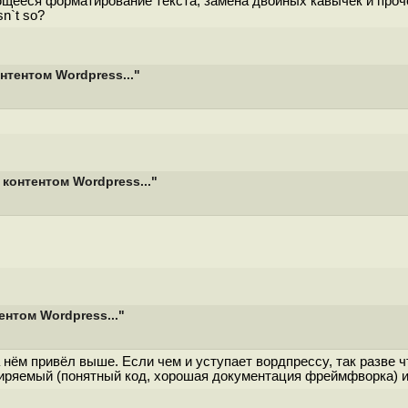
щееся форматирование текста, замена двойных кавычек и прочее
n`t so?
тентом Wordpress..."
контентом Wordpress..."
нтом Wordpress..."
нём привёл выше. Если чем и уступает вордпрессу, так разве ч
иряемый (понятный код, хорошая документация фреймфворка) и 