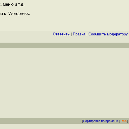
 меню и т.д.
я к Wordpress.
Ответить
|
Правка
|
Cообщить модератору
[
Сортировка по времени
|
RSS
]