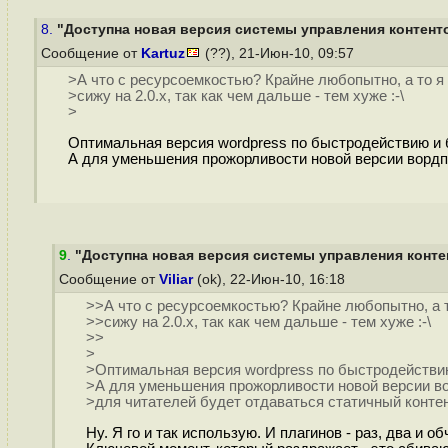
8.
"Доступна новая версия системы управления контенто
Сообщение от
Kartuz
(??), 21-Июн-10, 09:57
>А что с ресурсоемкостью? Крайне любопытно, а то я 
>сижу на 2.0.x, так как чем дальше - тем хуже :-\
>
Оптимальная версия wordpress по быстродействию и бе
А для уменьшения прожорливости новой версии вордпр
9
.
"Доступна новая версия системы управления контен
Сообщение от
Viliar
(ok), 22-Июн-10, 16:18
>>А что с ресурсоемкостью? Крайне любопытно, а т
>>сижу на 2.0.x, так как чем дальше - тем хуже :-\
>>
>
>Оптимальная версия wordpress по быстродействию 
>А для уменьшения прожорливости новой версии во
>для читателей будет отдаваться статичный контен
Ну. Я го и так использую. И плагинов - раз, два и обч