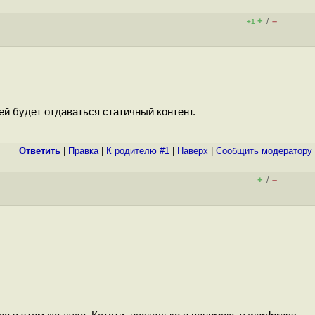
+
–
/
+1
й будет отдаваться статичный контент.
Ответить
|
Правка
|
К родителю #1
|
Наверх
|
Cообщить модератору
+
–
/