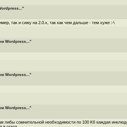
ordpress..."
р, так и сижу на 2.0.x, так как чем дальше - тем хуже :-\
м Wordpress..."
м Wordpress..."
м Wordpress..."
 Там либы сомнительной необходимости по 100 Кб каждая инклю
 в глаза.