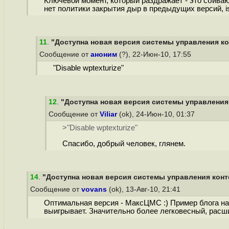
Ключевой момент, который раздражает - это сбиваю
нет политики закрытия дыр в предыдущих версий, is
11
.
"Доступна новая версия системы управления кон
Сообщение от
аноним
(?), 22-Июн-10, 17:55
"Disable wptexturize"
12
.
"Доступна новая версия системы управления 
Сообщение от
Viliar
(ok), 24-Июн-10, 01:37
>"Disable wptexturize"
Спасибо, добрый человек, глянем.
14
.
"Доступна новая версия системы управления конте
Сообщение от
vovans
(ok), 13-Авг-10, 21:41
Оптимальная версия - МаксЦМС :) Пример блога на 
выигрывает. Значительно более легковесный, расш