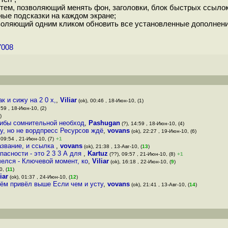
ем, позволяющий менять фон, заголовки, блок быстрых ссылок,
ые подсказки на каждом экране;
воляющий одним кликом обновить все установленные дополнени
7008
к и сижу на 2 0 x,
,
Viliar
(ok), 00:46 , 18-Июн-10, (1)
:59 , 18-Июн-10, (2)
)
 либы сомнительной необход
,
Pashugan
(?), 14:59 , 18-Июн-10, (4)
у, но не вордпресс Ресурсов ждё
,
vovans
(ok), 22:27 , 19-Июн-10, (6)
 09:54 , 21-Июн-10, (7)
+1
название, и ссылка
,
vovans
(ok), 21:38 , 13-Авг-10, (
13
)
асности - это 2 3 3 А для
,
Kartuz
(??), 09:57 , 21-Июн-10, (8)
+1
бчелся - Ключевой момент, ко
,
Viliar
(ok), 16:18 , 22-Июн-10, (
9
)
, (
11
)
iar
(ok), 01:37 , 24-Июн-10, (
12
)
ём привёл выше Если чем и усту
,
vovans
(ok), 21:41 , 13-Авг-10, (
14
)