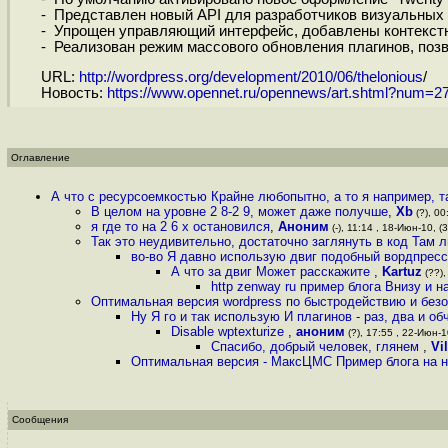
- Представлен новый API для разработчиков визуальных т
- Упрощен управляющий интерфейс, добавлены контекстн
- Реализован режим массового обновления плагинов, поз
URL:
http://wordpress.org/development/2010/06/thelonious
/
Новость:
https://www.opennet.ru/opennews/art.shtml?num=2
Оглавление
А что с ресурсоемкостью Крайне любопытно, а то я например, та
В целом на уровне 2 8-2 9, может даже получше
,
Xb
(?), 00
я где то на 2 6 x остановился
,
Аноним
(-), 11:14 , 18-Июн-10, (3
Так это неудивительно, достаточно заглянуть в код Там
во-во Я давно использую двиг подобный вордпресс
А что за двиг Может расскажите
,
Kartuz
(??),
http zenway ru пример блога Внизу и 
Оптимальная версия wordpress по быстродействию и безоп
Ну Я го и так использую И плагинов - раз, два и о
Disable wptexturize
,
аноним
(?), 17:55 , 22-Июн-10
Спасибо, добрый человек, глянем
,
Vil
Оптимальная версия - МаксЦМС Пример блога на н
Сообщения