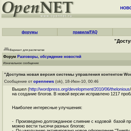
НОВ
форумы
правила/FAQ
"Досту
Вариант для распечатки
Форум
Разговоры, обсуждение новостей
Изначальное сообщение
"Доступна новая версия системы управления контентом Word
Сообщение от
opennews
(ok), 18-Июн-10, 00:46
Вышел (
http://wordpress.org/development/2010/06/thelonious
на создание блогов. В новой версии исправлено 1217 проб
Наиболее интересные улучшения:
- Произведено долгожданное слияние с кодовой базой пр
можно вести тысячи разных блогов;
- По умолчанию активировано новое оформление "Twenty 