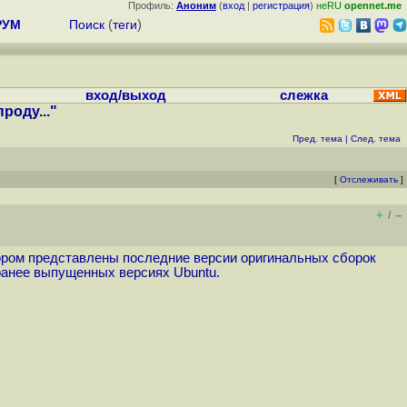
Профиль:
Аноним
(
вход
|
регистрация
)
неRU
opennet.me
РУМ
Поиск
(
теги
)
вход/выход
слежка
роду..."
Пред. тема
|
След. тема
[
Отслеживать
]
+
–
/
отором представлены последние версии оригинальных сборок
 в ранее выпущенных версиях Ubuntu.