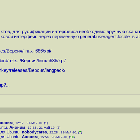
уктов, для русификации интерфейса необходимо вручную скачат
ковой интерфейс через переменную general.useragent.locale в a
ses
/Версия/linux-i686/xpi/
ird/rele...
/Версия/linux-i686/xpi/
onkey/releases
/Версия/langpack/
p?...
ноним
,
12:17 , 21-Май-10, (1)
untu
,
Аноним
,
12:43 , 21-Май-10, (2)
для Ubuntu
,
nobodycares
,
22:28 , 21-Май-10, (
7
)
для Ubuntu
,
Аноним
,
15:56 , 23-Май-10, (
10
)