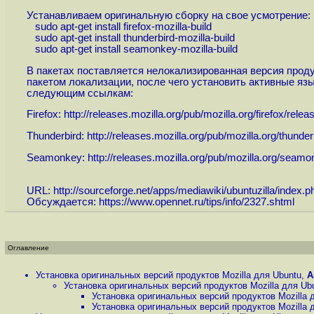
Устанавливаем оригинальную сборку на свое усмотрение:
sudo apt-get install firefox-mozilla-build
sudo apt-get install thunderbird-mozilla-build
sudo apt-get install seamonkey-mozilla-build
В пакетах поставляется нелокализированная версия прод
пакетом локализации, после чего установить активные язы
следующим ссылкам:
Firefox:
http://releases.mozilla.org/pub/mozilla.org/firefox/relea
Thunderbird:
http://releases.mozilla.org/pub/mozilla.org/thunderb
Seamonkey:
http://releases.mozilla.org/pub/mozilla.org/seam
URL:
http://sourceforge.net/apps/mediawiki/ubuntuzilla/index.ph
Обсуждается:
https://www.opennet.ru/tips/info/2327.shtml
Оглавление
Установка оригинальных версий продуктов Mozilla для Ubuntu
,
А
Установка оригинальных версий продуктов Mozilla для Ub
Установка оригинальных версий продуктов Mozilla 
Установка оригинальных версий продуктов Mozilla 