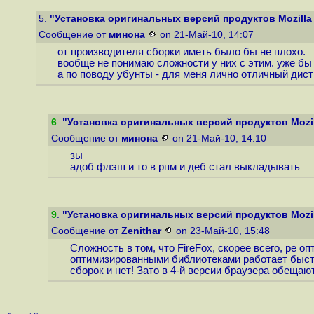
5.
"Установка оригинальных версий продуктов Mozilla
Сообщение от
минона
on 21-Май-10, 14:07
от производителя сборки иметь было бы не плохо.
вообще не понимаю сложности у них с этим. уже бы 
а по поводу убунты - для меня лично отличный дистр
6
.
"Установка оригинальных версий продуктов Mozil
Сообщение от
минона
on 21-Май-10, 14:10
зы
адоб флэш и то в рпм и деб стал выкладывать
9
.
"Установка оригинальных версий продуктов Mozil
Сообщение от
Zenithar
on 23-Май-10, 15:48
Сложность в том, что FireFox, скорее всего, ре 
оптимизированными библиотеками работает быстр
сборок и нет! Зато в 4-й версии браузера обещают