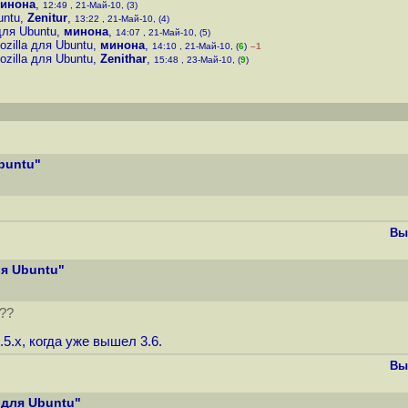
инона
,
12:49 , 21-Май-10, (3)
untu
,
Zenitur
,
13:22 , 21-Май-10, (4)
для Ubuntu
,
минона
,
14:07 , 21-Май-10, (5)
zilla для Ubuntu
,
минона
,
14:10 , 21-Май-10, (
6
)
–1
zilla для Ubuntu
,
Zenithar
,
15:48 , 23-Май-10, (
9
)
buntu"
Вы
ля Ubuntu"
??
.5.x, когда уже вышел 3.6.
Вы
 для Ubuntu"