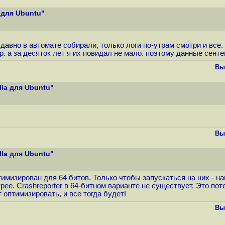
 для Ubuntu"
давно в автомате собирали, только логи по-утрам смотри и все.
. а за десяток лет я их повидал не мало. поэтому данные сенте
Вы
la для Ubuntu"
Вы
la для Ubuntu"
оптимизирован для 64 битов. Только чтобы запускаться на них -
ее. Crashreporter в 64-битном варианте не существует. Это по
 оптимизировать, и все тогда будет!
Вы