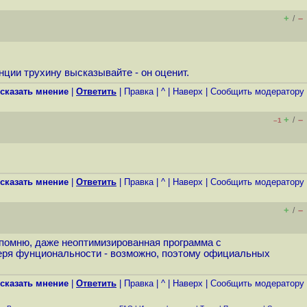
+
–
/
нции трухину высказывайте - он оценит.
сказать мнение
|
Ответить
|
Правка
|
^
|
Наверх
|
Cообщить модератору
+
–
/
–1
сказать мнение
|
Ответить
|
Правка
|
^
|
Наверх
|
Cообщить модератору
+
–
/
 напомню, даже неоптимизированная программа с
теря фунциональности - возможно, поэтому официальных
сказать мнение
|
Ответить
|
Правка
|
^
|
Наверх
|
Cообщить модератору