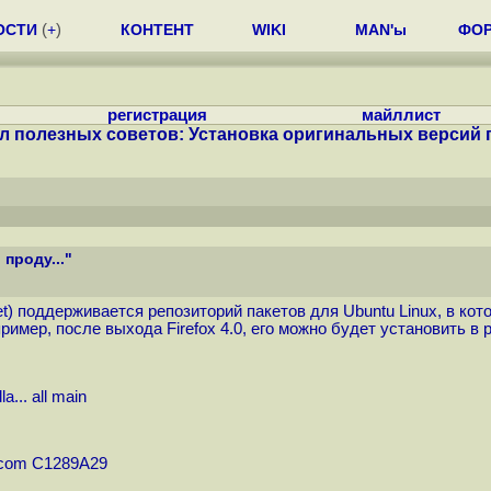
ОСТИ
(
+
)
КОНТЕНТ
WIKI
MAN'ы
ФО
регистрация
майллист
л полезных советов: Установка оригинальных версий п
проду..."
et
) поддерживается репозиторий пакетов для Ubuntu Linux, в к
 Например, после выхода Firefox 4.0, его можно будет установить
a...
all main
u.com C1289A29