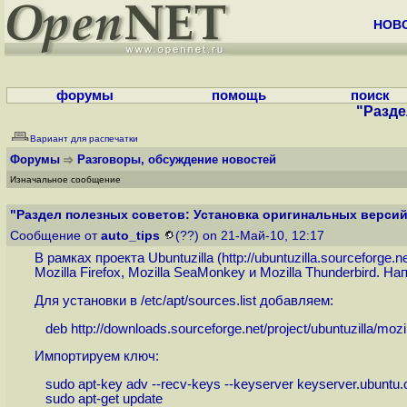
НОВ
форумы
помощь
поиск
"Разде
Вариант для распечатки
Форумы
Разговоры, обсуждение новостей
Изначальное сообщение
"Раздел полезных советов: Установка оригинальных версий 
Сообщение от
auto_tips
(??) on 21-Май-10, 12:17
В рамках проекта Ubuntuzilla (
http://ubuntuzilla.sourceforge.n
Mozilla Firefox, Mozilla SeaMonkey и Mozilla Thunderbird.
Для установки в /etc/apt/sources.list добавляем:
deb
http://downloads.sourceforge.net/project/ubuntuzilla/mozill
Импортируем ключ:
sudo apt-key adv --recv-keys --keyserver keyserver.ubunt
sudo apt-get update