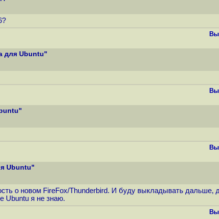
6?
Вы
a для Ubuntu"
Вы
buntu"
Вы
ля Ubuntu"
ть о новом FireFox/Thunderbird. И буду выкладывать дальше, да
е Ubuntu я не знаю.
Вы