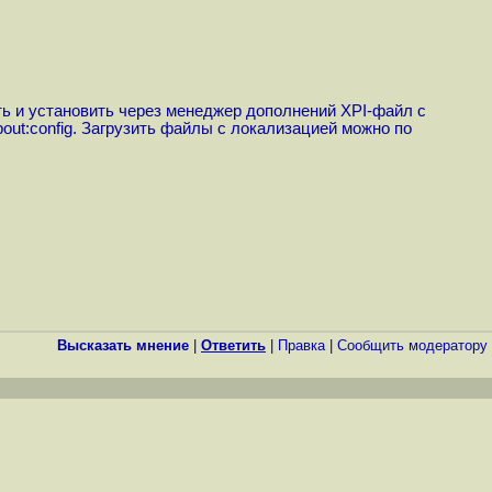
ь и установить через менеджер дополнений XPI-файл с
bout:config. Загрузить файлы с локализацией можно по
Высказать мнение
|
Ответить
|
Правка
|
Cообщить модератору