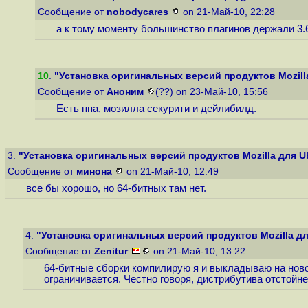
Сообщение от
nobodycares
on 21-Май-10, 22:28
а к тому моменту большинство плагинов держали 3.
10
.
"Установка оригинальных версий продуктов Mozill
Сообщение от
Аноним
(??) on 23-Май-10, 15:56
Есть ппа, мозилла секурити и дейлибилд.
3.
"Установка оригинальных версий продуктов Mozilla для U
Сообщение от
минона
on 21-Май-10, 12:49
все бы хорошо, но 64-битных там нет.
4.
"Установка оригинальных версий продуктов Mozilla д
Сообщение от
Zenitur
on 21-Май-10, 13:22
64-битные сборки компилирую я и выкладываю на новос
ограничивается. Честно говоря, дистрибутива отстойне