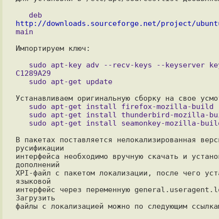
   deb 
http://downloads.sourceforge.net/project/ubunt
Импортируем ключ:

   sudo apt-key adv --recv-keys --keyserver keyserver.ubuntu.com 
C1289A29

   sudo apt-get install firefox-mozilla-build

   sudo apt-get install thunderbird-mozilla-build

В пакетах поставляется нелокализированная верс
русификации

интерфейса необходимо вручную скачать и устано
дополнений

XPI-файл с пакетом локализации, после чего уста
языковой

интерфейс через переменную general.useragent.l
Загрузить

файлы с локализацией можно по следующим ссылкам