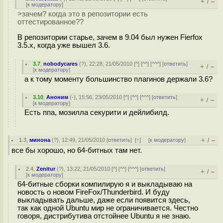
+
–
/
[
к модератору
]
>зачем? когда это в репозитории есть
оттестированное??
В репозитории старье, зачем в 9.04 был нужен Fierfox
3.5.x, когда уже вышел 3.6.
3.7
,
nobodycares
(
?
), 22:28, 21/05/2010 [
^
] [
^^
] [
^^^
] [
ответить
]
+
–
/
[
к модератору
]
а к тому моменту большинство плагинов держали 3.6?
3.10
,
Аноним
(
-
), 15:56, 23/05/2010 [
^
] [
^^
] [
^^^
] [
ответить
]
+
–
/
[
к модератору
]
Есть ппа, мозилла секурити и дейлибилд.
+
–
1.3
,
минона
(
?
), 12:49, 21/05/2010 [
ответить
]
[
↑
] [
к модератору
]
/
все бы хорошо, но 64-битных там нет.
2.4
,
Zenitur
(
?
), 13:22, 21/05/2010 [
^
] [
^^
] [
^^^
] [
ответить
]
+
–
/
[
к модератору
]
64-битные сборки компилирую я и выкладываю на
новость о новом FireFox/Thunderbird. И буду
выкладывать дальше, даже если появится здесь,
так как одной Ubuntu мир не ограничивается. Честно
говоря, дистрибутива отстойнее Ubuntu я не знаю.