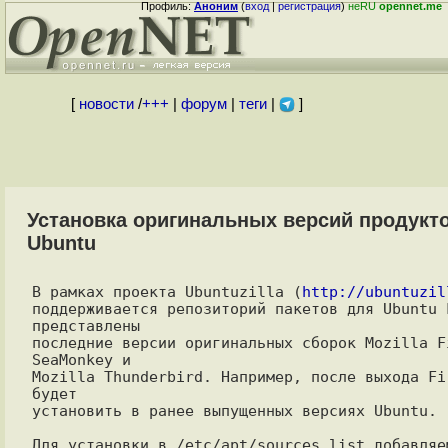
Профиль:
Аноним
(
вход
|
регистрация
)
неRU
opennet.me
[
новости
/
+++
|
форум
|
теги
|
]
Установка оригинальных версий продукто
Ubuntu
В рамках проекта Ubuntuzilla (
http://ubuntuzil
поддерживается репозиторий пакетов для Ubuntu L
представлены

последние версии оригинальных сборок Mozilla Fi
SeaMonkey и

Mozilla Thunderbird. Например, после выхода Fi
будет

установить в ранее выпущенных версиях Ubuntu.

Для установки в /etc/apt/sources.list добавляем