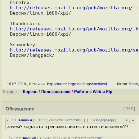
Firefox: 
http://releases.mozilla.org/pub/mozilla.org/fi
Версия/linux-i686/xpi/

Thunderbird: 
http://releases.mozilla.org/pub/mozilla.org/th
Версия/linux-i686/xpi/

Seamonkey: 
http://releases.mozilla.org/pub/mozilla.org/se
18.05.2010 , Источник:
http://sourceforge.net/apps/mediawi...
Ключи:
firefox
Раздел:
Корень
/
Пользователю
/
Работа с Web и Ftp
Обсуждение
[
RSS
]
+
–
1.1
,
Аноним
(
-
), 12:17, 21/05/2010 [
ответить
]
[
↓
] [
к модератору
]
/
зачем? когда это в репозитории есть оттестированное??
2.2
,
Аноним
(
-
), 12:43, 21/05/2010 [
^
] [
^^
] [
^^^
] [
ответить
]