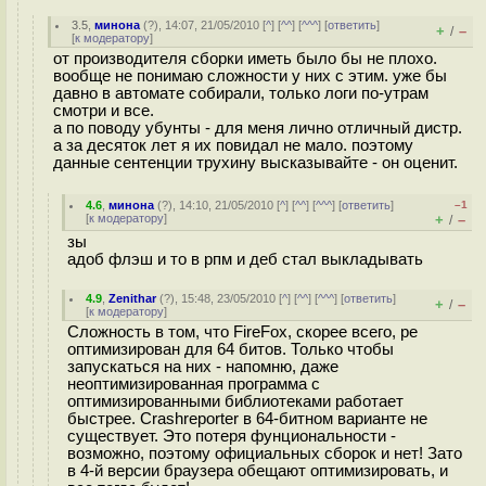
3.5
,
минона
(
?
), 14:07, 21/05/2010 [
^
] [
^^
] [
^^^
] [
ответить
]
+
–
/
[
к модератору
]
от производителя сборки иметь было бы не плохо.
вообще не понимаю сложности у них с этим. уже бы
давно в автомате собирали, только логи по-утрам
смотри и все.
а по поводу убунты - для меня лично отличный дистр.
а за десяток лет я их повидал не мало. поэтому
данные сентенции трухину высказывайте - он оценит.
4.6
,
минона
(
?
), 14:10, 21/05/2010 [
^
] [
^^
] [
^^^
] [
ответить
]
–1
[
к модератору
]
+
–
/
зы
адоб флэш и то в рпм и деб стал выкладывать
4.9
,
Zenithar
(
?
), 15:48, 23/05/2010 [
^
] [
^^
] [
^^^
] [
ответить
]
+
–
/
[
к модератору
]
Сложность в том, что FireFox, скорее всего, ре
оптимизирован для 64 битов. Только чтобы
запускаться на них - напомню, даже
неоптимизированная программа с
оптимизированными библиотеками работает
быстрее. Crashreporter в 64-битном варианте не
существует. Это потеря фунциональности -
возможно, поэтому официальных сборок и нет! Зато
в 4-й версии браузера обещают оптимизировать, и