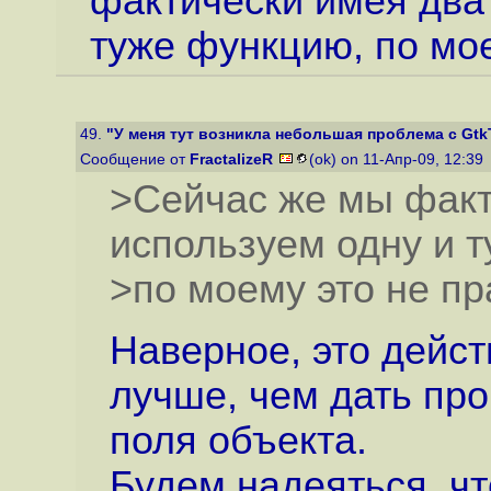
фактически имея два
туже функцию, по мое
49.
"У меня тут возникла небольшая проблема с Gtk
Сообщение от
FractalizeR
(ok) on 11-Апр-09, 12:39
>Сейчас же мы факт
используем одну и 
>по моему это не пр
Наверное, это дейст
лучше, чем дать пр
поля объекта.
Будем надеяться, чт