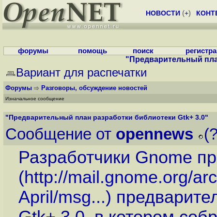
НОВОСТИ
(
+
)
КОНТ
форумы
помощь
поиск
регистр
"Предварительный план
Вариант для распечатки
Форумы
Разговоры, обсуждение новостей
Изначальное сообщение
"Предварительный план разработки библиотеки Gtk+ 3.0"
Сообщение от
opennews
(
Разработчики Gnome пр
(
http://mail.gnome.org/arc
April/msg...
) предварите