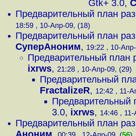
Gtk+ 3.0
,
C
Предварительный план раз
18:59 , 10-Апр-09, (18)
Предварительный план раз
СуперАноним
,
19:22 , 10-Апр-
Предварительный план р
ixrws
,
21:28 , 10-Апр-09, (29)
Предварительный пла
FractalizeR
,
12:42 , 11-А
Предварительный п
3.0
,
ixrws
,
14:46 , 11-
Предварительный план раз
Аноним
,
00:39 , 12-Апр-09, (
56
)