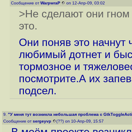
Сообщение от
WarpwraP
on 12-Апр-09, 03:02
>Не сделают они гном 
это.
Они поняв это начнут 
любимый дотнет и быс
тормозное и тяжелове
посмотрите.А их запев
подсел.
9.
"У меня тут возникла небольшая проблема с GtkToggleAct
Сообщение от
sergeyvp
(??) on 10-Апр-09, 15:57