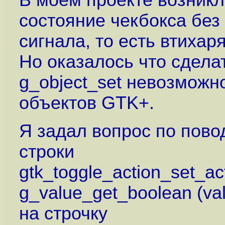
В моём проекте возник
состояние чекбокса без
сигнала, то есть втихаря
Но оказалось что сдел
g_object_set невозможн
объектов GTK+.
Я задал вопрос по повод
строки
gtk_toggle_action_set_act
g_value_get_boolean (val
на строчку