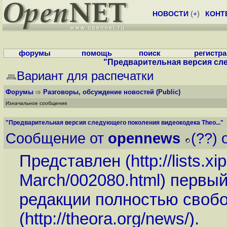
НОВОСТИ
(
+
)
КОНТ
форумы
помощь
поиск
регистр
"Предварительная версия сле
Вариант для распечатки
Форумы
Разговоры, обсуждение новостей
(Public)
Изначальное сообщение
"Предварительная версия следующего поколения видеокодека Theo..."
Сообщение от
opennews
(??) 
Представлен (
http://lists.x
March/002080.html
) первы
редакции полностью свобо
(
http://theora.org/news
/).