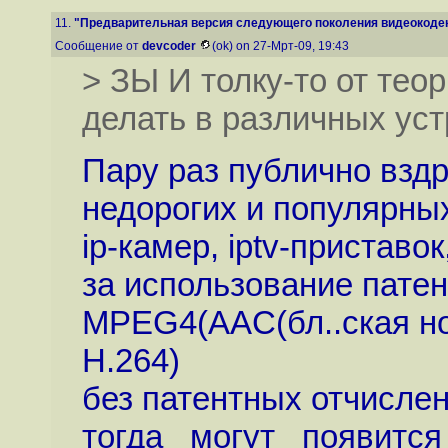
11.
"Предварительная версия следующего поколения видеокодека
Сообщение от
devcoder
(ok) on 27-Мрт-09, 19:43
> ЗЫ И толку-то от тео
делать в различных ус
Пару раз публично взд
недорогих и популярны
ip-камер, iptv-приставок,
за использование пате
MPEG4(AAC(бл..ская но
H.264)
без патентных отчисле
тогда _могут_ появитс