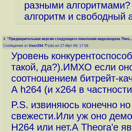
разными алгоритмами?
алгоритм и свободный 
4.
"Предварительная версия следующего поколения видеокодека Theo...
Сообщение от
User294
(ok) on 27-Мрт-09, 17:58
Уровень конкурентоспособ
такой, да?).ИМХО если он
соотношением битрейт-каче
А h264 (и х264 в частност
P.S. извиняюсь конечно но
свежести.Или уж оно демо
H264 или нет.А Theora'е я