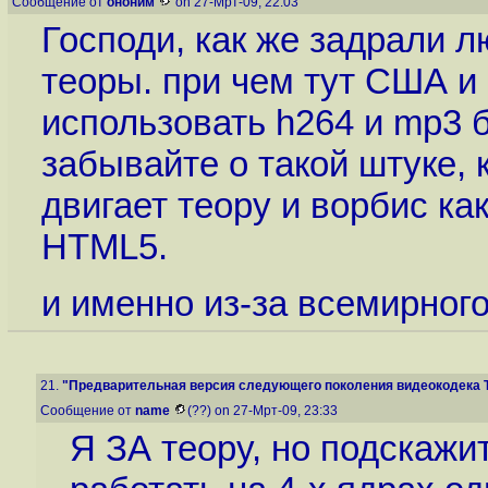
Сообщение от
ононим
on 27-Мрт-09, 22:03
Господи, как же задрали 
теоры. при чем тут США и
использовать h264 и mp3 
забывайте о такой штуке, к
двигает теору и ворбис ка
HTML5.
и именно из-за всемирного
21.
"Предварительная версия следующего поколения видеокодека Th
Сообщение от
name
(??) on 27-Мрт-09, 23:33
Я ЗА теору, но подскажи