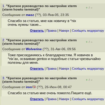
1.
"Краткое руководство по настройке xterm
+
–
/
(xterm howto terminal)"
Сообщение от
masz
(??), 03-Янв-05, 23:35
Спасибо за статью, мне как новичку в *nix
очень нужны такие...
Ответить
|
Правка
|
Наверх
|
Cообщить модератору
2.
"Краткое руководство по настройке xterm
+
–
/
(xterm howto terminal)"
Сообщение от
Wolverine
(??), 31-Авг-06, 09:56
Тоже присоединяюсь к благодарностям. Я новичек в
*nix'ах, осваиваю gentoo и подобные статьи чрезвычайно
полезны для меня.
Ответить
|
Правка
|
Наверх
|
Cообщить модератору
3.
"Краткое руководство по настройке xterm
+
–
/
(xterm howto terminal)"
Сообщение от
iron
(??), 26-Июн-08, 00:47
Спасибо за статью мне очень помогло.Пишите ещё.
Ответить
|
Правка
|
Наверх
|
Cообщить модератору