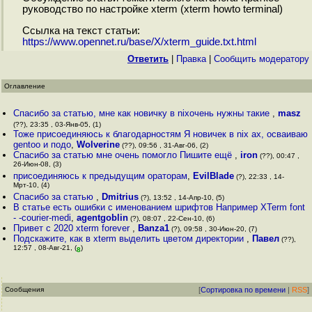
руководство по настройке xterm (xterm howto terminal)
Ссылка на текст статьи:
https://www.opennet.ru/base/X/xterm_guide.txt.html
Ответить
|
Правка
|
Cообщить модератору
Оглавление
Спасибо за статью, мне как новичку в nixочень нужны такие
,
masz
(??), 23:35 , 03-Янв-05, (1)
Тоже присоединяюсь к благодарностям Я новичек в nix ах, осваиваю
gentoo и подо
,
Wolverine
(??), 09:56 , 31-Авг-06, (2)
Спасибо за статью мне очень помогло Пишите ещё
,
iron
(??), 00:47 ,
26-Июн-08, (3)
присоединяюсь к предыдущим ораторам
,
EvilBlade
(?), 22:33 , 14-
Мрт-10, (4)
Спасибо за статью
,
Dmitrius
(?), 13:52 , 14-Апр-10, (5)
В статье есть ошибки с именованием шрифтов Например XTerm font
- -courier-medi
,
agentgoblin
(?), 08:07 , 22-Сен-10, (6)
Привет с 2020 xterm forever
,
Banza1
(?), 09:58 , 30-Июн-20, (7)
Подскажите, как в xterm выделить цветом директории
,
Павел
(??),
12:57 , 08-Авг-21, (
)
8
Сообщения
[
Сортировка по времени
|
RSS
]