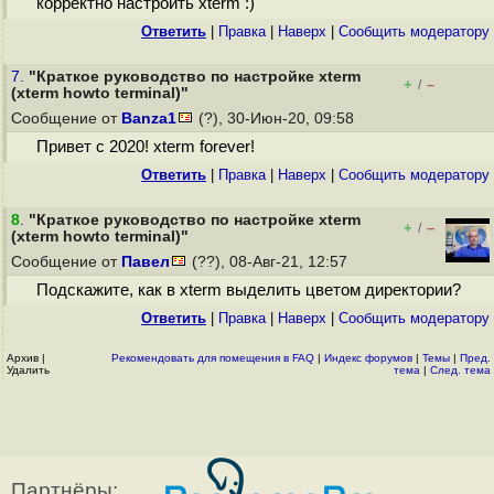
корректно настроить xterm :)
Ответить
|
Правка
|
Наверх
|
Cообщить модератору
7.
"Краткое руководство по настройке xterm
+
–
/
(xterm howto terminal)"
Сообщение от
Banza1
(?), 30-Июн-20, 09:58
Привет с 2020! xterm forever!
Ответить
|
Правка
|
Наверх
|
Cообщить модератору
8
.
"Краткое руководство по настройке xterm
+
–
/
(xterm howto terminal)"
Сообщение от
Павел
(??), 08-Авг-21, 12:57
Подскажите, как в xterm выделить цветом директории?
Ответить
|
Правка
|
Наверх
|
Cообщить модератору
Архив
|
Рекомендовать для помещения в FAQ
|
Индекс форумов
|
Темы
|
Пред.
Удалить
тема
|
След. тема
Партнёры: