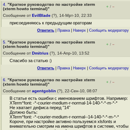
4.
"Краткое руководство по настройке xterm
+
–
/
(xterm howto terminal)"
Сообщение от
EvilBlade
(?), 14-Мрт-10, 22:33
присоединяюсь к предыдущим ораторам
Ответить
|
Правка
|
Наверх
|
Cообщить модератору
5.
"Краткое руководство по настройке xterm
+
–
/
(xterm howto terminal)"
Сообщение от
Dmitrius
(?), 14-Апр-10, 13:52
Спасибо за статью :)
Ответить
|
Правка
|
Наверх
|
Cообщить модератору
6.
"Краткое руководство по настройке xterm
+
–
/
(xterm howto terminal)"
Сообщение от
agentgoblin
(?), 22-Сен-10, 08:07
В статье есть ошибки с именованием шрифтов. Например:
XTerm*font: -*-courier-medium-r-normal-14-140-*-*-m-*-*
Не хватает дефиса перед "14"
Должно быть:
XTerm*font: -*-courier-medium-r-normal--14-140-*-*-m-*-*
Короче, при настройке активно пользуемся xlsfonts и
внимательно смотрим на имена шрифтов в системе, чтобы