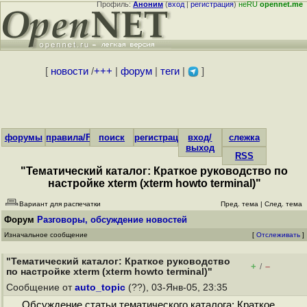
Профиль:
Аноним
(
вход
|
регистрация
)
неRU
opennet.me
[
новости
/
+++
|
форум
|
теги
|
]
форумы
правила/FAQ
поиск
регистрация
вход/
слежка
выход
RSS
"Тематический каталог: Краткое руководство по
настройке xterm (xterm howto terminal)"
Вариант для распечатки
Пред. тема
|
След. тема
Форум
Разговоры, обсуждение новостей
Изначальное сообщение
[
Отслеживать
]
"Тематический каталог: Краткое руководство
+
–
/
по настройке xterm (xterm howto terminal)"
Сообщение от
auto_topic
(??), 03-Янв-05, 23:35
Обсуждение статьи тематического каталога: Краткое