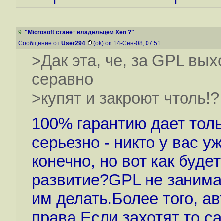
9
.
"Microsoft станет владельцем Xen ?"
Сообщение от
User294
(ok) on 14-Сен-08, 07:51
>Дак эта, че, за GPL вых
серавно
>купят и закроют чтоль!?
100% гарантию дает толь
серьезно - никто у вас 
конечно, но вот как буд
развитие?GPL не занима
им делать.Более того, а
права.Если захотят то са