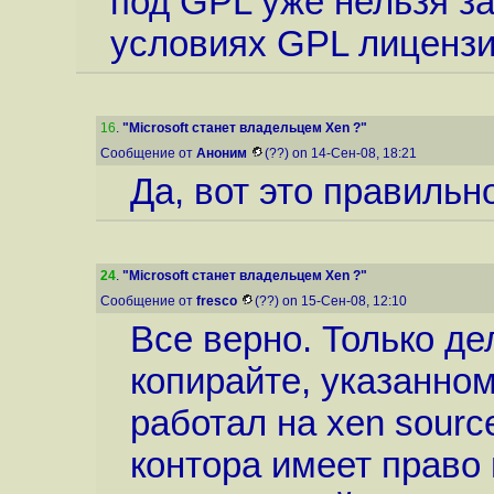
под GPL уже нельзя за
условиях GPL лицензи
16
.
"Microsoft станет владельцем Xen ?"
Сообщение от
Аноним
(??) on 14-Сен-08, 18:21
Да, вот это правильн
24
.
"Microsoft станет владельцем Xen ?"
Сообщение от
fresco
(??) on 15-Сен-08, 12:10
Все верно. Только дел
копирайте, указанном
работал на xen source
контора имеет право