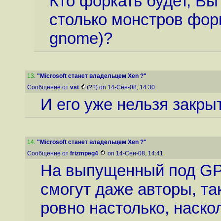
Кто форкать будет, Вы
столько монстров форка
gnome)?
13
.
"Microsoft станет владельцем Xen ?"
Сообщение от
vst
(??) on 14-Сен-08, 14:30
И его уже нельзя закры
14
.
"Microsoft станет владельцем Xen ?"
Сообщение от
frizmpeg4
on 14-Сен-08, 14:41
На выпущенный под GPL
смогут даже авторы, та
ровно настолько, наско