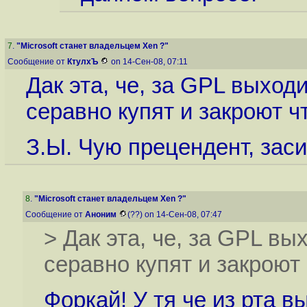
7
.
"Microsoft станет владельцем Xen ?"
Сообщение от
КтулхЪ
on 14-Сен-08, 07:11
Дак эта, че, за GPL выход
серавно купят и закроют ч
З.Ы. Чую прецендент, засим
8
.
"Microsoft станет владельцем Xen ?"
Сообщение от
Аноним
(??) on 14-Сен-08, 07:47
> Дак эта, че, за GPL вы
серавно купят и закроют 
Форкай! У тя че из рта 