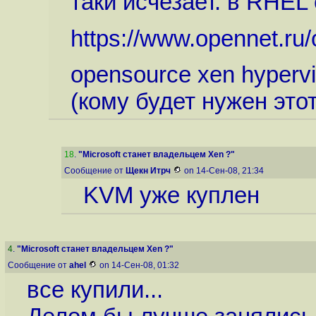
таки исчезает. в RHEL
https://www.opennet.r
opensource xen hypervi
(кому будет нужен это
18
.
"Microsoft станет владельцем Xen ?"
Сообщение от
Щекн Итрч
on 14-Сен-08, 21:34
KVM уже куплен
4
.
"Microsoft станет владельцем Xen ?"
Сообщение от
ahel
on 14-Сен-08, 01:32
все купили...