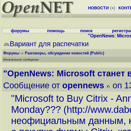
НОВОСТИ
(
+
)
КОНТ
форумы
помощь
поиск
регистр
"OpenNews: Micros
Вариант для распечатки
Форумы
Разговоры, обсуждение новостей
(Public)
Изначальное сообщение
"OpenNews: Microsoft станет 
Сообщение от
opennews
on 1
"Microsoft to Buy Citrix - 
Monday??? (
http://www.dab
неофициальным данным, ко