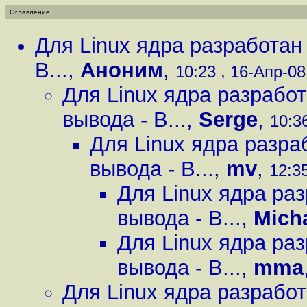
Оглавление
Для Linux ядра разработан
B...
,
Аноним
,
10:23 , 16-Апр-08,
Для Linux ядра разрабо
вывода - B...
,
Serge
,
10:36
Для Linux ядра разра
вывода - B...
,
mv
,
12:35
Для Linux ядра ра
вывода - B...
,
Mich
Для Linux ядра ра
вывода - B...
,
mma
Для Linux ядра разрабо