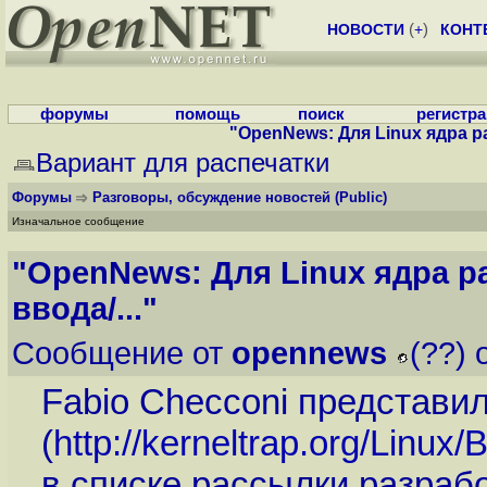
НОВОСТИ
(
+
)
КОНТ
форумы
помощь
поиск
регистр
"OpenNews: Для Linux ядра р
Вариант для распечатки
Форумы
Разговоры, обсуждение новостей
(Public)
Изначальное сообщение
"OpenNews: Для Linux ядра 
ввода/..."
Сообщение от
opennews
(??) 
Fabio Checconi представи
(
http://kerneltrap.org/Linu
в списке рассылки разрабо