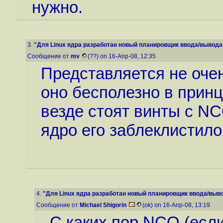
нужно.
3.
"Для Linux ядра разработан новый планировщик ввода/вывода -
Сообщение от
mv
(??) on 16-Апр-08, 12:35
Представляется не очен
оно бесполезно в принц
везде стоят винты с NC
ядро его заблеклистило,
4.
"Для Linux ядра разработан новый планировщик ввода/вывод
Сообщение от
Michael Shigorin
(ok) on 16-Апр-08, 13:19
С каких пор NCQ (если