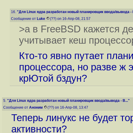
16.
"Для Linux ядра разработан новый планировщик ввода/вывода - B
Сообщение от
Luke
(??) on 16-Апр-08, 21:57
>а в FreeBSD кажется д
учитывает кеш процессо
Кто-то явно путает план
процессора, но разве ж э
крЮтой бздун?
5.
"Для Linux ядра разработан новый планировщик ввода/вывода - B..."
Сообщение от
Аноним
(??) on 16-Апр-08, 13:47
Теперь линукс не будет т
активности?