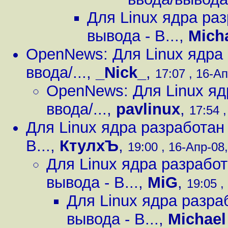
Для Linux ядра ра
вывода - B...
,
Mich
OpenNews: Для Linux ядра
ввода/...
,
_Nick_
,
17:07 , 16-Ап
OpenNews: Для Linux яд
ввода/...
,
pavlinux
,
17:54 ,
Для Linux ядра разработан
B...
,
КтулхЪ
,
19:00 , 16-Апр-08,
Для Linux ядра разрабо
вывода - B...
,
MiG
,
19:05 ,
Для Linux ядра разра
вывода - B...
,
Michael