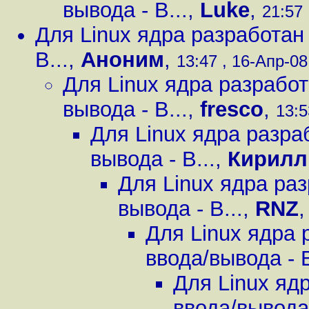
вывода - B...
,
Luke
,
21:57 
Для Linux ядра разработан
B...
,
Аноним
,
13:47 , 16-Апр-08,
Для Linux ядра разрабо
вывода - B...
,
fresco
,
13:5
Для Linux ядра разра
вывода - B...
,
Кирилл
Для Linux ядра ра
вывода - B...
,
RNZ
Для Linux ядра
ввода/вывода - B
Для Linux яд
ввода/вывода 