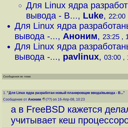
Для Linux ядра разрабо
вывода - B...
,
Luke
,
22:00 
Для Linux ядра разработа
вывода -...
,
Аноним
,
23:25 , 
Для Linux ядра разработа
вывода -...
,
pavlinux
,
03:00 ,
Сообщения по теме
1.
"Для Linux ядра разработан новый планировщик ввода/вывода - B..."
Сообщение от
Аноним
(??) on 16-Апр-08, 10:23
а в FreeBSD кажется дела
учитывает кеш процессор