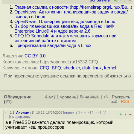
исправить
/
+1
Главная ссылка к новости (
http://kerneltrap.org/Linux/Bu...
)
OpenNews: Автотюнинг планировщиков задач и ввода/
вывода в Linux
OpenNews: Планировщики ввода/вывода в Linux
Выбор планировщика ввода/вывода в Red Hat®
Enterprise Linux® 4 и ядре версии 2.6
CFQ IO Schedule или как уменьшить тормоза при
интенсивной работе с диском
Приоритезация ввода/вывода в Linux
Лицензия:
CC BY 3.0
Короткая ссылка: https://opennet.ru/15332-CFQ
Ключевые слова:
CFQ
,
BFQ
,
sheduler
,
disk
,
linux
,
kernel
При перепечатке указание ссылки на opennet.ru обязательно
Обсуждение
Ajax
|
1 уровень
|
Линейный
|
+/-
|
Раскрыть
(21)
всё
|
RSS
1.1
,
Аноним
(
1
), 10:23, 16/04/2008 [
ответить
] [
﹢﹢﹢
] [
· · ·
]
[
↓
]
+
–
/
[
к модератору
]
а в FreeBSD кажется делали планировщик, который
учитывает кеш процессоров