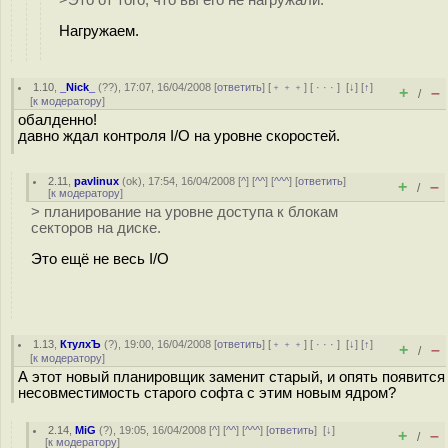
>Это от того, что вы его не нагружали.
Нагружаем.
1.10
,
_Nick_
(
??
), 17:07, 16/04/2008 [
ответить
] [
﹢﹢﹢
] [
· · ·
]
[
↓
] [
↑
]
+
–
/
[
к модератору
]
обалденно!
давно ждал контроля I/O на уровне скоростей.
2.11
,
pavlinux
(
ok
), 17:54, 16/04/2008 [
^
] [
^^
] [
^^^
] [
ответить
]
+
–
/
[
к модератору
]
> планирование на уровне доступа к блокам
секторов на диске.
Это ещё не весь I/O
1.13
,
КтулхЪ
(
?
), 19:00, 16/04/2008 [
ответить
] [
﹢﹢﹢
] [
· · ·
]
[
↓
] [
↑
]
+
–
/
[
к модератору
]
А этот новый планировщик заменит старый, и опять появится
несовместимость старого софта с этим новым ядром?
2.14
,
MiG
(
?
), 19:05, 16/04/2008 [
^
] [
^^
] [
^^^
] [
ответить
]
[
↓
]
+
–
/
[
к модератору
]