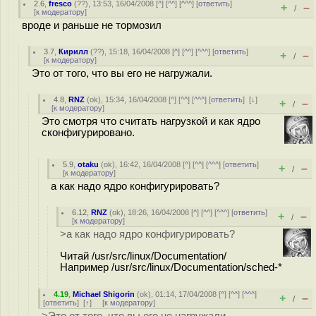
2.6
,
fresco
(
??
), 13:53, 16/04/2008 [
^
] [
^^
] [
^^^
] [
ответить
]
+
–
/
[
к модератору
]
вроде и раньше не тормозил
3.7
,
Кирилл
(
??
), 15:18, 16/04/2008 [
^
] [
^^
] [
^^^
] [
ответить
]
+
–
/
[
к модератору
]
Это от того, что вы его не нагружали.
4.8
,
RNZ
(
ok
), 15:34, 16/04/2008 [
^
] [
^^
] [
^^^
] [
ответить
]
[
↓
]
+
–
/
[
к модератору
]
Это смотря что считать нагрузкой и как ядро
сконфигурировано.
5.9
,
otaku
(
ok
), 16:42, 16/04/2008 [
^
] [
^^
] [
^^^
] [
ответить
]
+
–
/
[
к модератору
]
а как надо ядро конфигурировать?
6.12
,
RNZ
(
ok
), 18:26, 16/04/2008 [
^
] [
^^
] [
^^^
] [
ответить
]
+
–
/
[
к модератору
]
>а как надо ядро конфигурировать?
Читай /usr/src/linux/Documentation/
Например /usr/src/linux/Documentation/sched-*
4.19
,
Michael Shigorin
(
ok
), 01:14, 17/04/2008 [
^
] [
^^
] [
^^^
]
+
–
/
[
ответить
]
[
↑
] [
к модератору
]