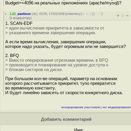
Budget>=4096 на реальных приложениях (apache/mysql)?
1.21
,
pavlinux
(
ok
), 03:00, 17/04/2008 [
ответить
] [
﹢﹢﹢
] [
· · ·
]
+
–
/
[
к модератору
]
1. SCAN-EDF
> идеи вычисления приоритета в зависимости от
> указанного времени завершения операции.
А если время вычисления, завершения операции,
которое надо указать, будет огромным или не завершится?
2. BFQ
> Вместо оперирования отрезками времени, в BFQ
> производится планирование на уровне доступа к
> блокам секторов на диске.
При большом кол-ве операций, параметр на основании
которого рассчитывается приоритет, тупо превратится
во временную константу.
И будет линейно зависеть от скорости конкретного диска.
игнорирование участников
|
лог модерирования
Добавить комментарий
Имя: