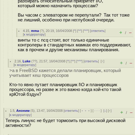
разбирать относительный приоритет I/O,
который можно назначить процессам?
Вы часом с элеватором не перепутали? Так тот тоже
не лишний, особенно при неглубокой очереди.
4.15
,
mma
(
?
), 20:19, 16/04/2008 [
^
] [
^^
] [
^^^
] [
ответить
]
+
–
/
[
к модератору
]
винты то с ncq стоят, вот только единичные
контролеры в стандартных мамках его поддерживают,
как в прочем и другие механизмы планирования.
2.16
,
Luke
(
??
), 21:57, 16/04/2008 [
^
] [
^^
] [
^^^
] [
ответить
]
[
↑
]
+
–
/
[
к модератору
]
>а в FreeBSD кажется делали планировщик, который
учитывает кеш процессоров
Кто-то явно путает планировщик I\O и планировщик
процессора, но разве ж это важно когда кой-кто такой
крЮтой бздун?
1.5
,
Аноним
(
5
), 13:47, 16/04/2008 [
ответить
] [
﹢﹢﹢
] [
· · ·
]
[
↓
] [
↑
]
+
–
/
[
к модератору
]
Теперь линукс не будет тормозить при высокой дисковой
активности?