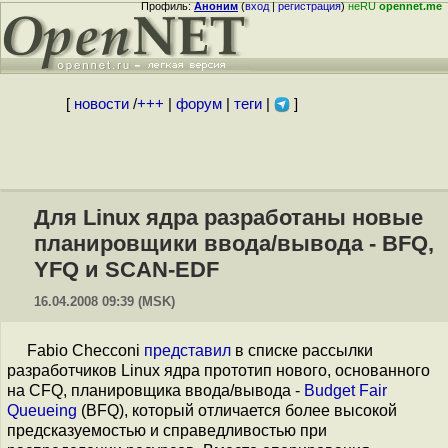
Профиль:
Аноним
(
вход
|
регистрация
)
неRU
opennet.me
[
новости
/
+++
|
форум
|
теги
|
]
Для Linux ядра разработаны новые
планировщики ввода/вывода - BFQ,
YFQ и SCAN-EDF
16.04.2008 09:39 (MSK)
Fabio Checconi
представил
в списке рассылки
разработчиков Linux ядра прототип нового, основанного
на CFQ, планировщика ввода/вывода -
Budget Fair
Queueing
(BFQ), который отличается более высокой
предсказуемостью и справедливостью при