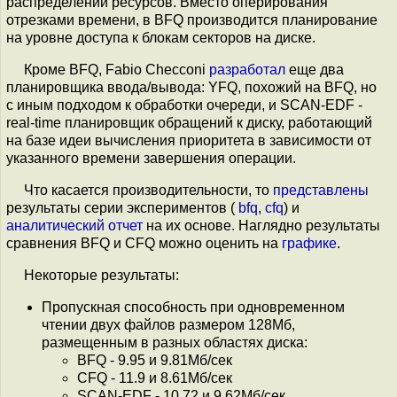
распределении ресурсов. Вместо оперирования
отрезками времени, в BFQ производится планирование
на уровне доступа к блокам секторов на диске.
Кроме BFQ, Fabio Checconi
разработал
еще два
планировщика ввода/вывода: YFQ, похожий на BFQ, но
с иным подходом к обработки очереди, и SCAN-EDF -
real-time планировщик обращений к диску, работающий
на базе идеи вычисления приоритета в зависимости от
указанного времени завершения операции.
Что касается производительности, то
представлены
результаты серии экспериментов (
bfq
,
cfq
) и
аналитический отчет
на их основе. Наглядно результаты
сравнения BFQ и CFQ можно оценить на
графике
.
Некоторые результаты:
Пропускная способность при одновременном
чтении двух файлов размером 128Мб,
размещенным в разных областях диска:
BFQ - 9.95 и 9.81Мб/сек
CFQ - 11.9 и 8.61Мб/сек
SCAN-EDF - 10.72 и 9.62Мб/сек