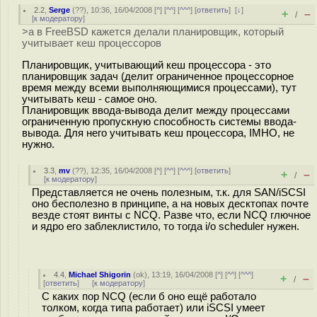
2.2
,
Serge
(
??
), 10:36, 16/04/2008 [
^
] [
^^
] [
^^^
] [
ответить
]
[
↓
]
+
–
/
[
к модератору
]
>а в FreeBSD кажется делали планировщик, который
учитывает кеш процессоров
Планировщик, учитывающий кеш процессора - это
планировщик задач (делит ограниченное процессорное
время между всеми выполняющимися процессами), тут
учитывать кеш - самое оно.
Планировщик ввода-вывода делит между процессами
ограниченную пропускную способность системы ввода-
вывода. Для него учитывать кеш процессора, IMHO, не
нужно.
3.3
,
mv
(
??
), 12:35, 16/04/2008 [
^
] [
^^
] [
^^^
] [
ответить
]
+
–
/
[
к модератору
]
Представляется не очень полезным, т.к. для SAN/iSCSI
оно бесполезно в принципе, а на новых десктопах почте
везде стоят винты с NCQ. Разве что, если NCQ глючное
и ядро его заблеклистило, то тогда i/o scheduler нужен.
4.4
,
Michael Shigorin
(
ok
), 13:19, 16/04/2008 [
^
] [
^^
] [
^^^
]
+
–
/
[
ответить
]
[
к модератору
]
С каких пор NCQ (если б оно ещё работало
толком, когда типа работает) или iSCSI умеет