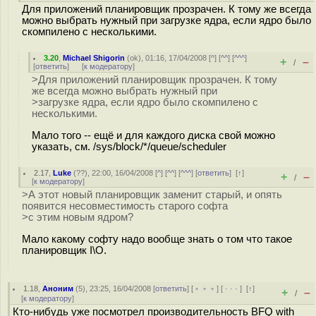
Для приложений планировщик прозрачен. К тому же всегда
можно выбрать нужный при загрузке ядра, если ядро было
скомпилено с несколькими.
3.20
,
Michael Shigorin
(
ok
), 01:16, 17/04/2008 [
^
] [
^^
] [
^^^
]
+
–
/
[
ответить
]
[
к модератору
]
>Для приложений планировщик прозрачен. К тому
же всегда можно выбрать нужный при
>загрузке ядра, если ядро было скомпилено с
несколькими.
Мало того -- ещё и для каждого диска свой можно
указать, см. /sys/block/*/queue/scheduler
2.17
,
Luke
(
??
), 22:00, 16/04/2008 [
^
] [
^^
] [
^^^
] [
ответить
]
[
↑
]
+
–
/
[
к модератору
]
>А этот новый планировщик заменит старый, и опять
появится несовместимость старого софта
>с этим новым ядром?
Мало какому софту надо вообще знать о том что такое
планировщик I\O.
1.18
,
Аноним
(
5
), 23:25, 16/04/2008 [
ответить
] [
﹢﹢﹢
] [
· · ·
]
[
↑
]
+
–
/
[
к модератору
]
Кто-нибудь уже посмотрел производительность BFQ with