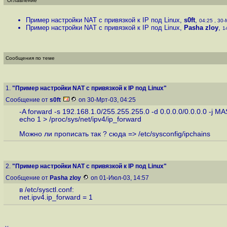
Оглавление
Пример настройки NAT с привязкой к IP под Linux
,
s0ft
,
04:25 , 30-
Пример настройки NAT с привязкой к IP под Linux
,
Pasha zloy
,
1
Сообщения по теме
1.
"Пример настройки NAT с привязкой к IP под Linux"
Сообщение от
s0ft
on 30-Мрт-03, 04:25
-A forward -s 192.168.1.0/255.255.255.0 -d 0.0.0.0/0.0.0.0 -j M
echo 1 > /proc/sys/net/ipv4/ip_forward
Можно ли прописать так ? сюда => /etc/sysconfig/ipchains
2.
"Пример настройки NAT с привязкой к IP под Linux"
Сообщение от
Pasha zloy
on 01-Июл-03, 14:57
в /etc/sysctl.conf:
net.ipv4.ip_forward = 1