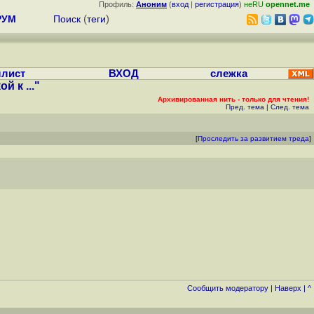
Профиль:
Аноним
(
вход
|
регистрация
)
неRU
opennet.me
РУМ
Поиск
(
теги
)
лист
ВХОД
слежка
 к ..."
Архивированная нить - только для чтения!
Пред. тема
|
След. тема
[
Проследить за развитием треда
]
Cообщить модератору
|
Наверх
|
^