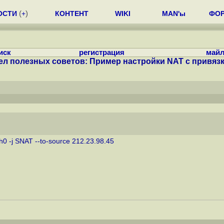
ОСТИ
(
+
)
КОНТЕНТ
WIKI
MAN'ы
ФО
иск
регистрация
майл
ел полезных советов: Пример настройки NAT с привязкой
h0 -j SNAT --to-source 212.23.98.45