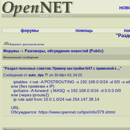
НОВ
форумы
помощь
по
"Разд
Вариант для распечатки
Форумы
Разговоры, обсуждение новостей
(Public)
Изначальное сообщение
"Раздел полезных советов: Пример настройки NAT с привязкой к ..."
Сообщение от
auto_tips
on 30-Мрт-03, 04:25
iptables -t nat -A POSTROUTING -s 192.168.0.0/24 -d 0/0 -o et
или (без привязки к IP)
ipchains -A forward -j MASQ -s 192.168.0.0/16 -d 0.0.0.0/0
или (через iproute2)
ip rule add from 10.0.1.0/24 nat 254.147.38.14
URL:
Обсуждается:
https://www.opennet.ru/tips/info/379.shtml