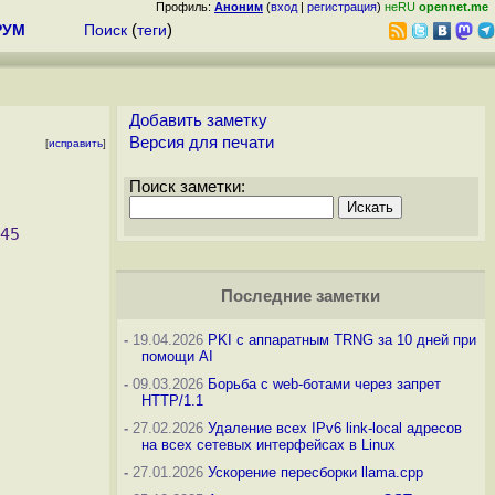
Профиль:
Аноним
(
вход
|
регистрация
)
неRU
opennet.me
РУМ
Поиск
(
теги
)
Добавить заметку
Версия для печати
[
исправить
]
Поиск заметки:
Последние заметки
-
19.04.2026
PKI с аппаратным TRNG за 10 дней при
помощи AI
-
09.03.2026
Борьба с web-ботами через запрет
HTTP/1.1
-
27.02.2026
Удаление всех IPv6 link-local адресов
на всех сетевых интерфейсах в Linux
-
27.01.2026
Ускорение пересборки llama.cpp