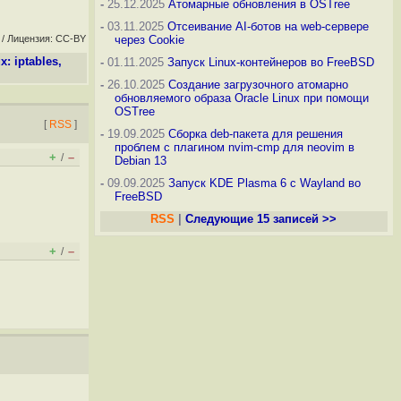
-
25.12.2025
Атомарные обновления в OSTree
-
03.11.2025
Отсеивание AI-ботов на web-сервере
/ Лицензия: CC-BY
через Cookie
: iptables,
-
01.11.2025
Запуск Linux-контейнеров во FreeBSD
-
26.10.2025
Создание загрузочного атомарно
обновляемого образа Oracle Linux при помощи
OSTree
[
RSS
]
-
19.09.2025
Сборка deb-пакета для решения
проблем с плагином nvim-cmp для neovim в
+
–
/
Debian 13
-
09.09.2025
Запуск KDE Plasma 6 с Wayland во
FreeBSD
RSS
|
Следующие 15 записей >>
+
–
/