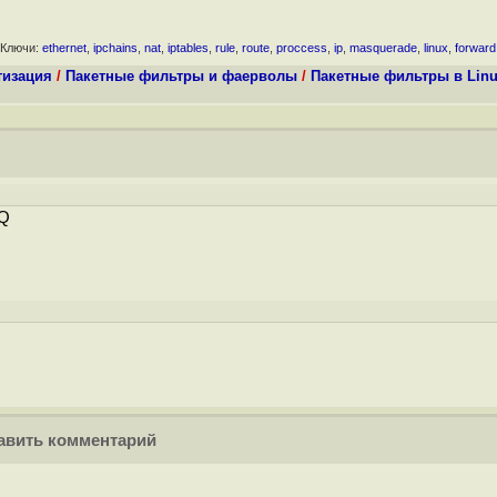
Ключи:
ethernet
,
ipchains
,
nat
,
iptables
,
rule
,
route
,
proccess
,
ip
,
masquerade
,
linux
,
forward
тизация
/
Пакетные фильтры и фаерволы
/
Пакетные фильтры в Linux
SQ
вить комментарий