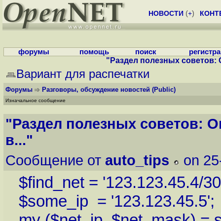
НОВОСТИ
(
+
)
КОНТ
форумы
помощь
поиск
регистр
"Раздел полезных советов: О
Вариант для распечатки
Форумы
Разговоры, обсуждение новостей
(Public)
Изначальное сообщение
"Раздел полезных советов: О
в..."
Сообщение от
auto_tips
on 25
$find_net = '123.123.45.4/30
$some_ip = '123.123.45.5';
my ($net_ip, $net_mask) = spl