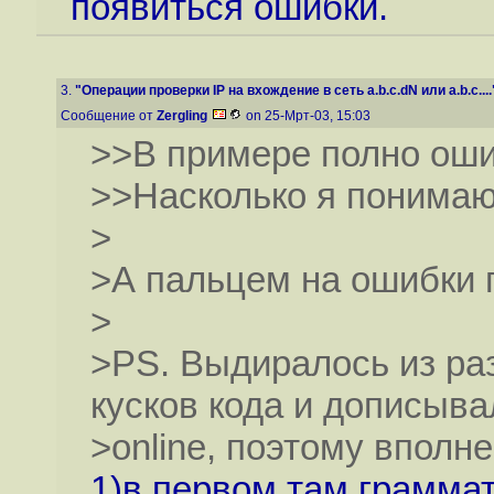
появиться ошибки.
3.
"Операции проверки IP на вхождение в сеть a.b.c.dN или a.b.c....
Сообщение от
Zergling
on 25-Мрт-03, 15:03
>>В примере полно оши
>>Насколько я понимаю 
>
>А пальцем на ошибки п
>
>PS. Выдиралось из ра
кусков кода и дописыва
>online, поэтому вполн
1)в первом там грамма