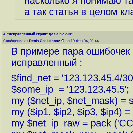
насколько я понимаю та
а так статья в целом кл
4.
"исправленный скрипт для a.b.c.d/N"
Сообщение от
Denis Chelukanov
on 19-Фев-04, 01:44
В примере пара ошибочек и
исправленный :
$find_net = '123.123.45.4/30
$some_ip = '123.123.45.5';
my ($net_ip, $net_mask) = spl
my ($ip1, $ip2, $ip3, $ip4) = s
my $net_ip_raw = pack ('CCCC