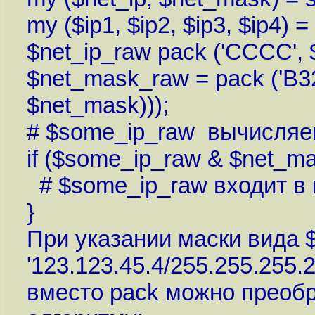
my ($ip1, $ip2, $ip3, $ip4) = s
$net_ip_raw pack ('CCCC', $i
$net_mask_raw = pack ('B32'
$net_mask)));
# $some_ip_raw вычисляем
if ($some_ip_raw & $net_ma
# $some_ip_raw входит в п
}
При указании маски вида $
'123.123.45.4/255.255.255.2
вместо pack можно преобра