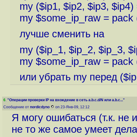
my ($ip1, $ip2, $ip3, $ip4) 
my $some_ip_raw = pack ('
лучше сменить на
my ($ip_1, $ip_2, $ip_3, $ip
my $some_ip_raw = pack ('
или убрать my перед ($ip1,
6
.
"Операции проверки IP на вхождение в сеть a.b.c.d/N или a.b.c..."
Сообщение от
nordicdyno
on 23-Янв-09, 12:12
Я могу ошибаться (т.к. не и
не то же самое умеет дел