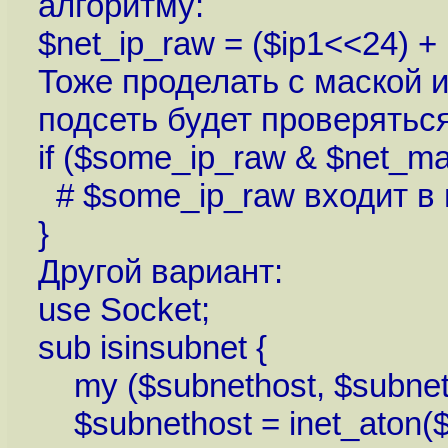
алгоритму:
$net_ip_raw = ($ip1<<24) + 
Тоже проделать с маской 
подсеть будет проверятьс
if ($some_ip_raw & $net_ma
# $some_ip_raw входит в п
}
Другой вариант:
use Socket;
sub isinsubnet {
my ($subnethost, $subnetm
$subnethost = inet_aton($