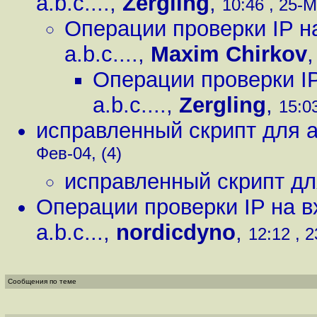
a.b.c....
,
Zergling
,
10:46 , 25-М
Операции проверки IP на
a.b.c....
,
Maxim Chirkov
Операции проверки IP
a.b.c....
,
Zergling
,
15:03
исправленный скрипт для a
Фев-04, (4)
исправленный скрипт для
Операции проверки IP на вх
a.b.c...
,
nordicdyno
,
12:12 , 2
Сообщения по теме