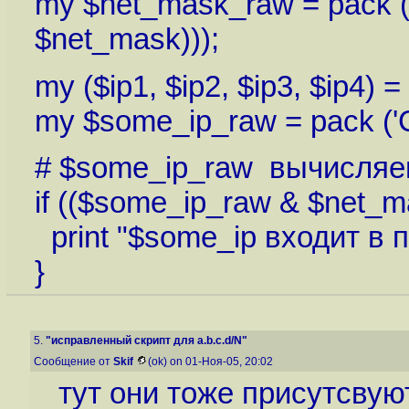
my $net_mask_raw = pack ('B
$net_mask)));
my ($ip1, $ip2, $ip3, $ip4) = 
my $some_ip_raw = pack ('CC
# $some_ip_raw вычисляем
if (($some_ip_raw & $net_m
print "$some_ip входит в п
}
5.
"исправленный скрипт для a.b.c.d/N"
Сообщение от
Skif
(ok) on 01-Ноя-05, 20:02
тут они тоже присутсвую