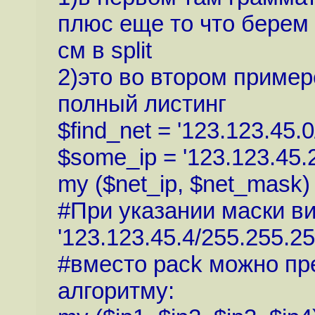
плюс еще то что берем 
см в split
2)это во втором пример
полный листинг
$find_net = '123.123.45.0
$some_ip = '123.123.45.2
my ($net_ip, $net_mask) = 
#При указании маски ви
'123.123.45.4/255.255.25
#вместо pack можно пре
алгоритму: