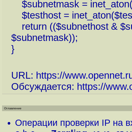
$subnetmask = inet_aton(
$testhost = inet_aton($tes
return (($subnethost & $s
$subnetmask));
}
URL:
https://www.opennet.ru
Обсуждается:
https://www.o
Оглавление
Операции проверки IP на в