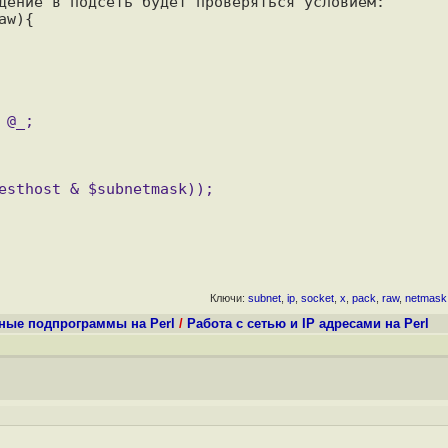
дение в подсеть будет проверяться условием:

Ключи:
subnet
,
ip
,
socket
,
x
,
pack
,
raw
,
netmask
ные подпрограммы на Perl
/
Работа с сетью и IP адресами на Perl