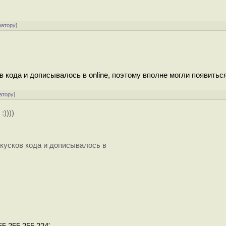
ратору
]
 кода и дописывалось в online, поэтому вполне могли появитьс
атору
]
))))
кусков кода и дописывалось в