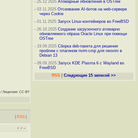
-
25.12.2025
Атомарные обновления в OSTree
-
03.11.2025
Отсеивание AI-ботов на web-сервере
через Cookie
-
01.11.2025
Запуск Linux-контейнеров во FreeBSD
-
26.10.2025
Создание загрузочного атомарно
обновляемого образа Oracle Linux при помощи
OSTree
-
19.09.2025
Сборка deb-пакета для решения
проблем с плагином nvim-cmp для neovim в
Debian 13
-
09.09.2025
Запуск KDE Plasma 6 с Wayland во
FreeBSD
RSS
|
Следующие 15 записей >>
/ Лицензия: CC-BY
[
RSS
]
+
–
/