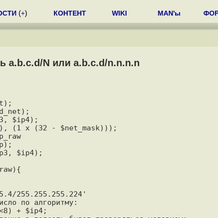
ОСТИ
(
+
)
КОНТЕНТ
WIKI
MAN'ы
ФО
a.b.c.d/N или a.b.c.d/n.n.n.n
);

_net);

, $ip4);

), (1 x (32 - $net_mask)));

_raw

);

3, $ip4);

5.4/255.255.255.224'

исло по алгоритму:

8) + $ip4;
