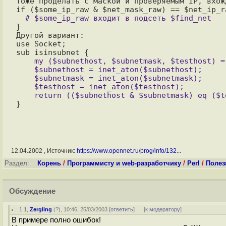
Тоже проделать с маской и проверяемым IP, вхож
}

Другой вариант:

use Socket;

    my ($subnethost, $subnetmask, $testhost) = @_;

    $subnethost = inet_aton($subnethost);

    $subnetmask = inet_aton($subnetmask);

    $testhost = inet_aton($testhost);

12.04.2002 , Источник:
https://www.opennet.ru/prog/info/132...
Раздел:
Корень
/
Программисту и web-разработчику
/
Perl
/
Полез
Обсуждение
1.1
,
Zergling
(
?
), 10:46, 25/03/2003 [
ответить
]
[
к модератору
]
В примере полно ошибок!