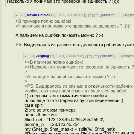
Насколько я понимаю это проверка на вшивость ? :))))
2.2
,
Maxim Chirkov
(
?
), 13:55, 25/03/2003 [
^
] [
^^
] [
^^^
] [
ответить
]
[
к моде
>В примере полно ошибок!
>Насколько я понимаю это проверка на вшивость ? :))))
А пальцем на ошибки показать можно ? :-)
PS. Выдиралось из разных в отдельности рабочих кусков
3.3
,
Zergling
(
?
), 15:03, 25/03/2003 [
^
] [
^^
] [
^^^
] [
ответить
]
[
к модер
>>В примере полно ошибок!
>>Насколько я понимаю это проверка на вшивость ? :
>
>А пальцем на ошибки показать можно ? :-)
>
>PS. Выдиралось из разных в отдельности рабочих 
>online, поэтому вполне могли появиться ошибки.
1)в первом там грамматические ошибки
плюс еще то что берем из пустой переменной :)
см в split
2)это во втором примере
полный листинг
$find_net = '123.123.45.0/255.255.255.0';
$some_ip = '123.123.45.254';
my ($net_ip, $net_mask) = split(/\//, $find_net);