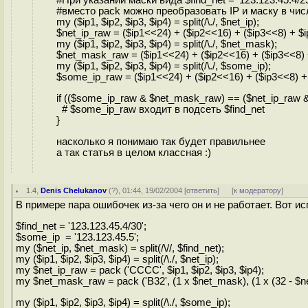
#При указании маски вида $find_net = '123.123.45.4/2
#вместо pack можно преобразовать IP и маску в чис
my ($ip1, $ip2, $ip3, $ip4) = split(/\./, $net_ip);
$net_ip_raw = ($ip1<<24) + ($ip2<<16) + ($ip3<<8) + $i
my ($ip1, $ip2, $ip3, $ip4) = split(/\./, $net_mask);
$net_mask_raw = ($ip1<<24) + ($ip2<<16) + ($ip3<<8) 
my ($ip1, $ip2, $ip3, $ip4) = split(/\./, $some_ip);
$some_ip_raw = ($ip1<<24) + ($ip2<<16) + ($ip3<<8) + 
if (($some_ip_raw & $net_mask_raw) == ($net_ip_raw 
# $some_ip_raw входит в подсеть $find_net
}
насколько я понимаю так будет правильнее
а так статья в целом классная :)
1.4
,
Denis Chelukanov
(
?
), 01:44, 19/02/2004 [
ответить
]
[
к модератору
]
В примере пара ошибочек из-за чего он и не работает. Вот и
$find_net = '123.123.45.4/30';
$some_ip = '123.123.45.5';
my ($net_ip, $net_mask) = split(/\//, $find_net);
my ($ip1, $ip2, $ip3, $ip4) = split(/\./, $net_ip);
my $net_ip_raw = pack ('CCCC', $ip1, $ip2, $ip3, $ip4);
my $net_mask_raw = pack ('B32', (1 x $net_mask), (1 x (32 - $n
my ($ip1, $ip2, $ip3, $ip4) = split(/\./, $some_ip);