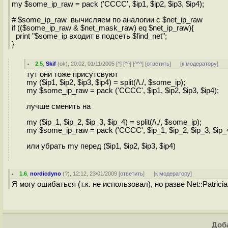
my $some_ip_raw = pack ('CCCC', $ip1, $ip2, $ip3, $ip4);
# $some_ip_raw вычисляем по аналогии с $net_ip_raw
if (($some_ip_raw & $net_mask_raw) eq $net_ip_raw){
print "$some_ip входит в подсеть $find_net";
}
2.5
,
Skif
(
ok
), 20:02, 01/11/2005 [
^
] [
^^
] [
^^^
] [
ответить
]
[
к модератору
]
тут они тоже присутсвуют
my ($ip1, $ip2, $ip3, $ip4) = split(/\./, $some_ip);
my $some_ip_raw = pack ('CCCC', $ip1, $ip2, $ip3, $ip4);
лучше сменить на
my ($ip_1, $ip_2, $ip_3, $ip_4) = split(/\./, $some_ip);
my $some_ip_raw = pack ('CCCC', $ip_1, $ip_2, $ip_3, $ip_
или убрать my перед ($ip1, $ip2, $ip3, $ip4)
1.6
,
nordicdyno
(
?
), 12:12, 23/01/2009 [
ответить
]
[
к модератору
]
Я могу ошибаться (т.к. не использовал), но разве Net::Patric
Доба