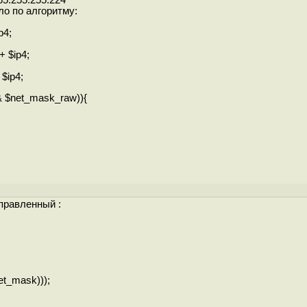
55.255.255.224'
ло по алгоритму:
p4;
+ $ip4;
$ip4;
& $net_mask_raw)){
справленный :
et_mask)));