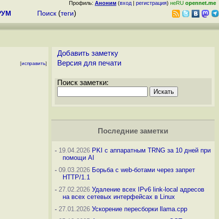
Профиль:
Аноним
(
вход
|
регистрация
)
неRU
opennet.me
РУМ
Поиск
(
теги
)
Добавить заметку
Версия для печати
[
исправить
]
Поиск заметки:
Последние заметки
-
19.04.2026
PKI с аппаратным TRNG за 10 дней при
помощи AI
-
09.03.2026
Борьба с web-ботами через запрет
HTTP/1.1
-
27.02.2026
Удаление всех IPv6 link-local адресов
на всех сетевых интерфейсах в Linux
-
27.01.2026
Ускорение пересборки llama.cpp