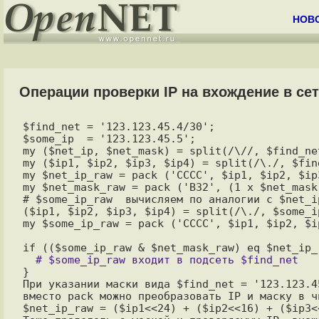
НОВ
Операции проверки IP на вхождение в сеть 
$find_net = '123.123.45.4/30';

$some_ip  = '123.123.45.5';

my ($net_ip, $net_mask) = split(/\//, $find_net
my ($ip1, $ip2, $ip3, $ip4) = split(/\./, $find
my $net_ip_raw = pack ('CCCC', $ip1, $ip2, $ip3
my $net_mask_raw = pack ('B32', (1 x $net_mask
# $some_ip_raw  вычисляем по аналогии с $net_ip
($ip1, $ip2, $ip3, $ip4) = split(/\./, $some_ip
my $some_ip_raw = pack ('CCCC', $ip1, $ip2, $ip
}

При указании маски вида $find_net = '123.123.4
вместо pack можно преобразовать IP и маску в ч
$net_ip_raw = ($ip1<<24) + ($ip2<<16) + ($ip3<<