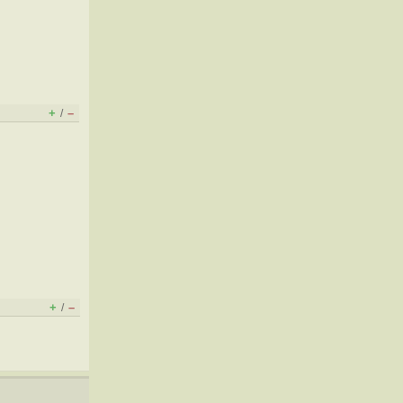
+
–
/
+
–
/