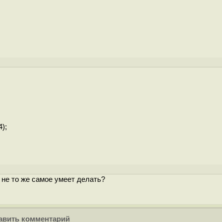
4);
ia не то же самое умеет делать?
вить комментарий