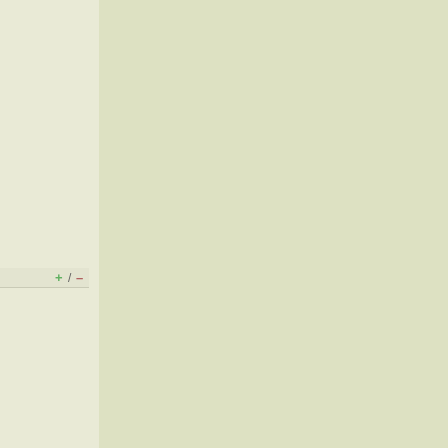
+
–
/