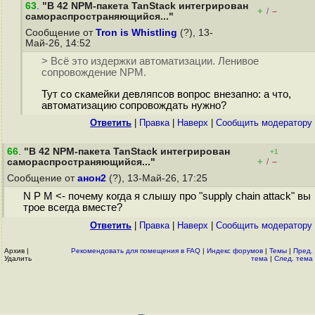
63
.
"В 42 NPM-пакета TanStack интегрирован
+
–
/
самораспространяющийся..."
Сообщение от
Tron is Whistling
(?), 13-
Май-26, 14:52
> Всё это издержки автоматизации. Ленивое
сопровождение NPM.
Тут со скамейки девляпсов вопрос внезапно: а что,
автоматизацию сопровождать нужно?
Ответить
|
Правка
|
Наверх
|
Cообщить модератору
66
.
"В 42 NPM-пакета TanStack интегрирован
+1
+
–
самораспространяющийся..."
/
Сообщение от
анон2
(?), 13-Май-26, 17:25
N P M <- почему когда я слышу про "supply chain attack" вы
трое всегда вместе?
Ответить
|
Правка
|
Наверх
|
Cообщить модератору
Архив
|
Рекомендовать для помещения в FAQ
|
Индекс форумов
|
Темы
|
Пред.
Удалить
тема
|
След. тема