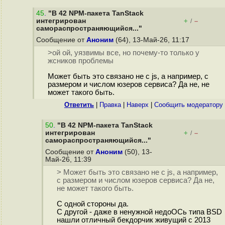
45
.
"В 42 NPM-пакета TanStack
интегрирован
+
–
/
самораспространяющийся..."
Сообщение от
Аноним
(64), 13-Май-26, 11:17
>ой ой, уязвимы все, но почему-то только у
жсников проблемы
Может быть это связано не с js, а например, с
размером и числом юзеров сервиса? Да не, не
может такого быть.
Ответить
|
Правка
|
Наверх
|
Cообщить модератору
50
.
"В 42 NPM-пакета TanStack
интегрирован
+
–
/
самораспространяющийся..."
Сообщение от
Аноним
(50), 13-
Май-26, 11:39
> Может быть это связано не с js, а например,
с размером и числом юзеров сервиса? Да не,
не может такого быть.
С одной стороны да.
С другой - даже в ненужной недоОСь типа BSD
нашли отличный бекдорчик живущий с 2013