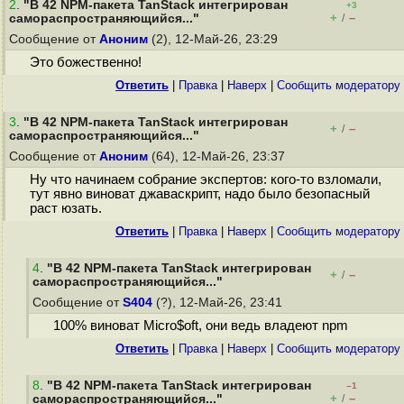
2
.
"В 42 NPM-пакета TanStack интегрирован
+3
+
–
самораспространяющийся..."
/
Сообщение от
Аноним
(2), 12-Май-26, 23:29
Это божественно!
Ответить
|
Правка
|
Наверх
|
Cообщить модератору
3
.
"В 42 NPM-пакета TanStack интегрирован
+
–
/
самораспространяющийся..."
Сообщение от
Аноним
(64), 12-Май-26, 23:37
Ну что начинаем собрание экспертов: кого-то взломали,
тут явно виноват джаваскрипт, надо было безопасный
раст юзать.
Ответить
|
Правка
|
Наверх
|
Cообщить модератору
4
.
"В 42 NPM-пакета TanStack интегрирован
+
–
/
самораспространяющийся..."
Сообщение от
S404
(?), 12-Май-26, 23:41
100% виноват Micro$oft, они ведь владеют npm
Ответить
|
Правка
|
Наверх
|
Cообщить модератору
8
.
"В 42 NPM-пакета TanStack интегрирован
–1
+
–
самораспространяющийся..."
/