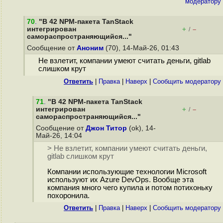
модератору
70
.
"В 42 NPM-пакета TanStack
интегрирован
+
–
/
самораспространяющийся..."
Сообщение от
Аноним
(70), 14-Май-26, 01:43
Не взлетит, компании умеют считать деньги, gitlab
слишком крут
Ответить
|
Правка
|
Наверх
|
Cообщить модератору
71
.
"В 42 NPM-пакета TanStack
интегрирован
+
–
/
самораспространяющийся..."
Сообщение от
Джон Титор
(ok), 14-
Май-26, 14:04
> Не взлетит, компании умеют считать деньги,
gitlab слишком крут
Компании использующие технологии Microsoft
используют их Azure DevOps. Вообще эта
компания много чего купила и потом потихоньку
похоронила.
Ответить
|
Правка
|
Наверх
|
Cообщить модератору