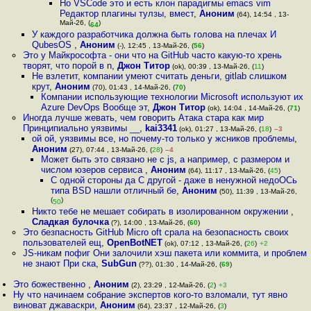
Но VSCode это и есть клон парадигмы emacs vim
Редактор плагины тулзы, вмест
,
Аноним
(64), 14:54 , 13-
Май-26, (
)
64
У каждого разработчика должна быть голова на плечах И
QubesOS
,
Аноним
(-), 12:45 , 13-Май-26, (
56
)
Это у Майкрософта - они что на GitHub часто какую-то хрень
творят, что порой в n
,
Джон Титор
(ok), 00:39 , 13-Май-26, (
11
)
Не взлетит, компании умеют считать деньги, gitlab слишком
крут
,
Аноним
(70), 01:43 , 14-Май-26, (
70
)
Компании использующие технологии Microsoft используют их
Azure DevOps Вообще эт
,
Джон Титор
(ok), 14:04 , 14-Май-26, (
71
)
Иногда лучше жевать, чем говорить Атака стара как мир
Принципиально уязвимы __
,
kai3341
(ok), 01:27 , 13-Май-26, (
18
)
–3
ой ой, уязвимы все, но почему-то только у жсников проблемы
,
Аноним
(27), 07:44 , 13-Май-26, (
28
)
–4
Может быть это связано не с js, а например, с размером и
числом юзеров сервиса
,
Аноним
(64), 11:17 , 13-Май-26, (
45
)
С одной стороны да С другой - даже в ненужной недоОСь
типа BSD нашли отличный бе
,
Аноним
(50), 11:39 , 13-Май-26,
(
)
50
Никто тебе не мешает собирать в изолированном окружении
,
Сладкая булочка
(?), 14:00 , 13-Май-26, (
60
)
Это безпасность GitHub Micro oft срала на безопасность своих
пользователей ещ
,
OpenBotNET
(ok), 07:12 , 13-Май-26, (
26
)
+2
JS-никам пофиг Они залочили хэш пакета или коммита, и проблем
не знают При ска
,
SubGun
(??), 01:30 , 14-Май-26, (
69
)
Это божественно
,
Аноним
(2), 23:29 , 12-Май-26, (
2
)
+3
Ну что начинаем собрание экспертов кого-то взломали, тут явно
виноват джаваскри
,
Аноним
(64), 23:37 , 12-Май-26, (
3
)