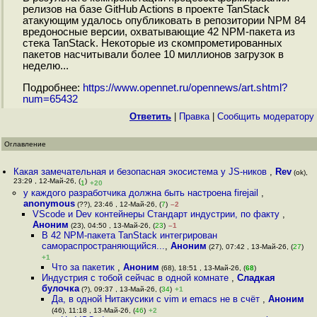
релизов на базе GitHub Actions в проекте TanStack
атакующим удалось опубликовать в репозитории NPM 84
вредоносные версии, охватывающие 42 NPM-пакета из
стека TanStack. Некоторые из скомпрометированных
пакетов насчитывали более 10 миллионов загрузок в
неделю...
Подробнее:
https://www.opennet.ru/opennews/art.shtml?
num=65432
Ответить
|
Правка
|
Cообщить модератору
Оглавление
Какая замечательная и безопасная экосистема у JS-ников
,
Rev
(ok),
23:29 , 12-Май-26, (
)
1
+20
у каждого разработчика должна быть настроена firejail
,
anonymous
(??), 23:46 , 12-Май-26, (
7
)
–2
VScode и Dev контейнеры Стандарт индустрии, по факту
,
Аноним
(23), 04:50 , 13-Май-26, (
23
)
–1
В 42 NPM-пакета TanStack интегрирован
самораспространяющийся...
,
Аноним
(27), 07:42 , 13-Май-26, (
27
)
+1
Что за пакетик
,
Аноним
(68), 18:51 , 13-Май-26, (
68
)
Индустрия с тобой сейчас в одной комнате
,
Сладкая
булочка
(?), 09:37 , 13-Май-26, (
34
)
+1
Да, в одной Нитакусики с vim и emacs не в счёт
,
Аноним
(46), 11:18 , 13-Май-26, (
46
)
+2