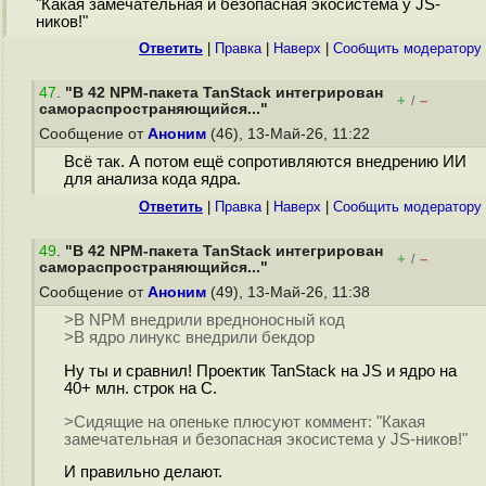
"Какая замечательная и безопасная экосистема у JS-
ников!"
Ответить
|
Правка
|
Наверх
|
Cообщить модератору
47
.
"В 42 NPM-пакета TanStack интегрирован
+
–
/
самораспространяющийся..."
Сообщение от
Аноним
(46), 13-Май-26, 11:22
Всё так. А потом ещё сопротивляются внедрению ИИ
для анализа кода ядра.
Ответить
|
Правка
|
Наверх
|
Cообщить модератору
49
.
"В 42 NPM-пакета TanStack интегрирован
+
–
/
самораспространяющийся..."
Сообщение от
Аноним
(49), 13-Май-26, 11:38
>В NPM внедрили вредноносный код
>В ядро линукс внедрили бекдор
Ну ты и сравнил! Проектик TanStack на JS и ядро на
40+ млн. строк на С.
>Сидящие на опеньке плюсуют коммент: "Какая
замечательная и безопасная экосистема у JS-ников!"
И правильно делают.