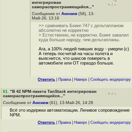
–1
интегрирован
+
–
/
самораспространяющийся..."
Сообщение от
Аноним
(58), 13-
Май-26, 13:16
>> сравнивать Боинг-747 с дельтапланом
абсолютно не корректно
> Естественно, не корректно. Боинг завалил
куда больше народу, чем дельтапланы.
Ага, а 100% людей пивших воду - умерли (с)
А теперь посчитай на часы полета и
выяснится, что шансов помереть в
автомобиле или ОТ гораздо больше.
Ответить
|
Правка
|
Наверх
|
Cообщить модератору
61
.
"В 42 NPM-пакета TanStack интегрирован
+
–
/
самораспространяющийся..."
Сообщение от
Аноним
(61), 13-Май-26, 14:28
Всё это издержки автоматизации. Ленивое сопровождение
NPM.
Ответить
|
Правка
|
Наверх
|
Cообщить модератору