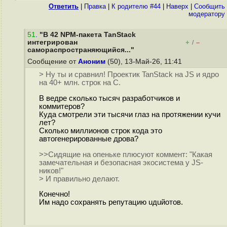
Ответить
|
Правка
|
К родителю #44
|
Наверх
|
Cообщить
модератору
51
.
"В 42 NPM-пакета TanStack
интегрирован
+
–
/
самораспространяющийся..."
Сообщение от
Аноним
(50), 13-Май-26, 11:41
> Ну ты и сравнил! Проектик TanStack на JS и ядро
на 40+ млн. строк на С.
В ведре сколько тысяч разработчиков и
коммитеров?
Куда смотрели эти тысячи глаз на протяжении кучи
лет?
Сколько миллионов строк кода это
автогенерированные дрова?
>>Сидящие на опеньке плюсуют коммент: "Какая
замечательная и безопасная экосистема у JS-
ников!"
> И правильно делают.
Конечно!
Им надо сохранять репутацию uдuйотов.