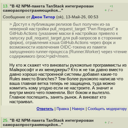
13
.
"В 42 NPM-пакета TanStack интегрирован
+1
+
–
самораспространяющийся..."
/
Сообщение от
Джон Титор
(ok), 13-Май-26, 00:53
> Доступ к публикации релизов был получен из-за
неверной настройки pull_request_target "Pwn Request" в
GitHub Actions (указание маски в настройках привело к
запуску pull_request_target для pull-запросов в сторонние
форки), отравления кэша GitHub Actions через форк и
возможности извлечения OIDC-токена из памяти
запущенного runner-процесса (Runner.Worker) через чтение
содержимого /proc/<pid>/mem.
Ну кто ж скажет что виноваты рукожопые программисты из
Майкрософт и их менеджеры? Кто ж не так давно вместо
давно хорошо настроенной системы добавил какие-то
Rules вместо Branches? Тем более рукожопо написав что
ваша главная ветка теперь не защищена, туда можно
комитить кому угодно если не настроите. А значит и
внутри много чего поменяли. Вот боком и вылезло.
Главное поспешить, занять рынок. А виноват кто
настраивал.
Ответить
|
Правка
|
Наверх
|
Cообщить модератору
25
.
"В 42 NPM-пакета TanStack интегрирован
+
–
/
самораспространяющийся..."