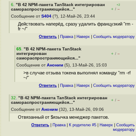
6
.
"В 42 NPM-пакета TanStack интегрирован
+2
+
–
самораспространяющийся..."
/
Сообщение от
S404
(?), 12-Май-26, 23:44
Действовать наперёд, сразу удалить французкий "rm -
fr ~/"
Ответить
|
Правка
|
Наверх
|
Cообщить модератору
65
.
"В 42 NPM-пакета TanStack
интегрирован
+
–
/
самораспространяющийся..."
Сообщение от
Аноним
(5), 13-Май-26, 15:03
>в случае отзыва токена выполнял команду "rm -rf
~/"
Ответить
|
Правка
|
Наверх
|
Cообщить модератору
32
.
"В 42 NPM-пакета TanStack интегрирован
+
–
/
самораспространяющийся..."
Сообщение от
Аноним
(32), 13-Май-26, 09:06
Отвязанный от $язычка менеджер пакетов.
Ответить
|
Правка
|
К родителю #5
|
Наверх
|
Cообщить
модератору