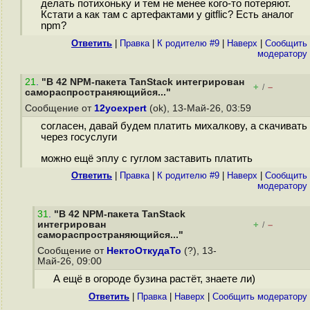
делать потихоньку и тем не менее кого-то потеряют.
Кстати а как там с артефактами у gitflic? Есть аналог
npm?
Ответить
|
Правка
|
К родителю #9
|
Наверх
|
Cообщить
модератору
21
.
"В 42 NPM-пакета TanStack интегрирован
+
–
/
самораспространяющийся..."
Сообщение от
12yoexpert
(ok), 13-Май-26, 03:59
согласен, давай будем платить михалкову, а скачивать
через госуслуги
можно ещё эплу с гуглом заставить платить
Ответить
|
Правка
|
К родителю #9
|
Наверх
|
Cообщить
модератору
31
.
"В 42 NPM-пакета TanStack
интегрирован
+
–
/
самораспространяющийся..."
Сообщение от
НектоОткудаТо
(?), 13-
Май-26, 09:00
А ещё в огороде бузина растёт, знаете ли)
Ответить
|
Правка
|
Наверх
|
Cообщить модератору