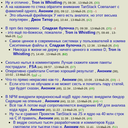
Ну и отлично
,
Tron is Whistling
(?), 08:36 , 13-Май-26, (
30
)
А на название-то стека обратите внимание TanStack Совпалает с
фамилией одного
,
Аноним
(33), 09:12 , 13-Май-26, (
33
)
–1
Это обычный фреймворк У него есть аналоги, но этот весьма
популярен
,
Джон Титор
(ok), 10:44 , 13-Май-26, (
42
)
В npm без перемен
,
Сладкая булочка
(?), 09:38 , 13-Май-26, (
35
)
–2
- это ещё по-божески, пожалели
,
Tron is Whistling
(?), 09:46 , 13-
Май-26, (
)
36
Самое ценное в современных системах у пользователей в хомяке
Сиситемные файлы в
,
Сладкая булочка
(?), 12:36 , 13-Май-26, (
54
)
Никогда в жизни не держу ничего ценного в хомяке D
,
Tron is
Whistling
(?), 14:49 , 13-Май-26, (
62
)
Сколько нытья в комментариях Лучше скажите какие пакеты
пострадали
,
FSA
(ok), 09:57 , 13-Май-26, (
37
)
Оперативно сработали Считаю хороший результат
,
Аноним
(38),
10:02 , 13-Май-26, (
)
38
+2
Что-то прямо некрасиво как-то
,
Аноним
(39), 10:08 , 13-Май-26, (
39
)
–1
Если кто-то не обучаем и не может сесть и почитать пару статей,
где будет сказан
,
Аноним
(48), 11:34 , 13-Май-26, (
48
)
В NPM внедрили вредноносный кодВ ядро линукс внедрили бекдор
Сидящие на опеньке
,
Аноним
(44), 11:10 , 13-Май-26, (
44
)
+1
Всё так А потом ещё сопротивляются внедрению ИИ для анализа
кода ядра
,
Аноним
(46), 11:22 , 13-Май-26, (
47
)
Ну ты и сравнил Проектик TanStack на JS и ядро на 40 млн строк
на С И правиль
,
Аноним
(49), 11:38 , 13-Май-26, (
49
)
В ведре сколько тысяч разработчиков и коммитеров Куда
смотрели эти тысячи глаз н
,
Аноним
(50), 11:41 , 13-Май-26, (
51
)