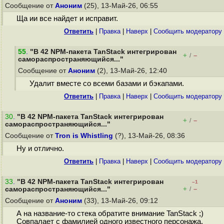
Сообщение от
Аноним
(25), 13-Май-26, 06:55
Ща ии все найдет и исправит.
Ответить
|
Правка
|
Наверх
|
Cообщить модератору
55
.
"В 42 NPM-пакета TanStack интегрирован
+
–
/
самораспространяющийся..."
Сообщение от
Аноним
(2), 13-Май-26, 12:40
Удалит вместе со всеми базами и бэкапами.
Ответить
|
Правка
|
Наверх
|
Cообщить модератору
30
.
"В 42 NPM-пакета TanStack интегрирован
+
–
/
самораспространяющийся..."
Сообщение от
Tron is Whistling
(?), 13-Май-26, 08:36
Ну и отлично.
Ответить
|
Правка
|
Наверх
|
Cообщить модератору
33
.
"В 42 NPM-пакета TanStack интегрирован
–1
+
–
самораспространяющийся..."
/
Сообщение от
Аноним
(33), 13-Май-26, 09:12
А на название-то стека обратите внимание TanStack ;)
Совпалает с фамилией одного известного персонажа.