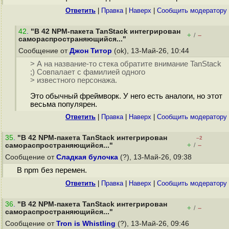
Ответить
|
Правка
|
Наверх
|
Cообщить модератору
42
.
"В 42 NPM-пакета TanStack интегрирован
+
–
/
самораспространяющийся..."
Сообщение от
Джон Титор
(ok), 13-Май-26, 10:44
> А на название-то стека обратите внимание TanStack
;) Совпалает с фамилией одного
> известного персонажа.
Это обычный фреймворк. У него есть аналоги, но этот
весьма популярен.
Ответить
|
Правка
|
Наверх
|
Cообщить модератору
35
.
"В 42 NPM-пакета TanStack интегрирован
–2
+
–
самораспространяющийся..."
/
Сообщение от
Сладкая булочка
(?), 13-Май-26, 09:38
В npm без перемен.
Ответить
|
Правка
|
Наверх
|
Cообщить модератору
36
.
"В 42 NPM-пакета TanStack интегрирован
+
–
/
самораспространяющийся..."
Сообщение от
Tron is Whistling
(?), 13-Май-26, 09:46