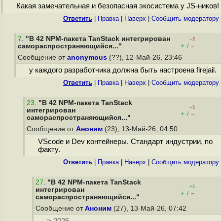
Какая замечательная и безопасная экосистема у JS-ников!
Ответить
|
Правка
|
Наверх
|
Cообщить модератору
7
.
"В 42 NPM-пакета TanStack интегрирован
–2
+
–
самораспространяющийся..."
/
Сообщение от
anonymous
(??), 12-Май-26, 23:46
у каждого разработчика должна быть настроена firejail.
Ответить
|
Правка
|
Наверх
|
Cообщить модератору
23
.
"В 42 NPM-пакета TanStack
–1
интегрирован
+
–
/
самораспространяющийся..."
Сообщение от
Аноним
(23), 13-Май-26, 04:50
VScode и Dev контейнеры. Стандарт индустрии, по
факту.
Ответить
|
Правка
|
Наверх
|
Cообщить модератору
27
.
"В 42 NPM-пакета TanStack
+1
интегрирован
+
–
/
самораспространяющийся..."
Сообщение от
Аноним
(27), 13-Май-26, 07:42