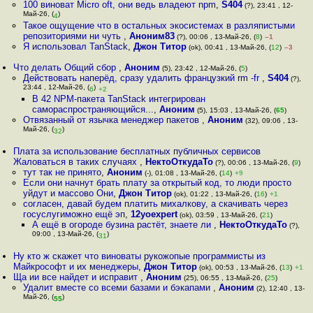
100 виноват Micro oft, они ведь владеют npm
,
S404
(?), 23:41 , 12-
Май-26, (
)
4
Такое ощущение что в остальных экосистемах в разляпистыми
репозиториями ни чуть
,
Аноним83
(?), 00:06 , 13-Май-26, (
8
)
–1
Я использовал TanStack
,
Джон Титор
(ok), 00:41 , 13-Май-26, (
12
)
–3
Что делать Общий сбор
,
Аноним
(5), 23:42 , 12-Май-26, (
5
)
Действовать наперёд, сразу удалить французкий rm -fr
,
S404
(?),
23:44 , 12-Май-26, (
)
6
+2
В 42 NPM-пакета TanStack интегрирован
самораспространяющийся...
,
Аноним
(5), 15:03 , 13-Май-26, (
65
)
Отвязанный от язычка менеджер пакетов
,
Аноним
(32), 09:06 , 13-
Май-26, (
)
32
Плата за использование бесплатных публичных сервисов
Жаловаться в таких случаях
,
НектоОткудаТо
(?), 00:06 , 13-Май-26, (
9
)
тут так не принято
,
Аноним
(-), 01:08 , 13-Май-26, (
14
)
+9
Если они начнут брать плату за открытый код, то люди просто
уйдут и массово Они
,
Джон Титор
(ok), 01:22 , 13-Май-26, (
16
)
+1
согласен, давай будем платить михалкову, а скачивать через
госуслугиможно ещё эп
,
12yoexpert
(ok), 03:59 , 13-Май-26, (
21
)
А ещё в огороде бузина растёт, знаете ли
,
НектоОткудаТо
(?),
09:00 , 13-Май-26, (
)
31
Ну кто ж скажет что виноваты рукожопые программисты из
Майкрософт и их менеджеры
,
Джон Титор
(ok), 00:53 , 13-Май-26, (
13
)
+1
Ща ии все найдет и исправит
,
Аноним
(25), 06:55 , 13-Май-26, (
25
)
Удалит вместе со всеми базами и бэкапами
,
Аноним
(2), 12:40 , 13-
Май-26, (
)
55