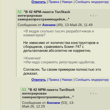
Ответить
|
Правка
|
Наверх
|
Cообщить модератору
52
.
"В 42 NPM-пакета TanStack
интегрирован
+
–
/
самораспространяющийся..."
Сообщение от
Аноним
(49), 13-Май-26, 11:49
>В ведре сколько тысяч разработчиков и
коммитеров?
Не зависимо от количества конструкторов и
сборщиков, сравнивать Боинг-747 с
дельтапланом абсолютно не корректно.
>Конечно!
>Им надо сохранять репутацию uдuйотов.
Согласен. Ты своим примером полностью это
доказал.
Ответить
|
Правка
|
Наверх
|
Cообщить модератору
53
.
"В 42 NPM-пакета TanStack
интегрирован
+
–
/
самораспространяющийся..."
Сообщение от
Аноним
(53), 13-
Май-26, 12:29