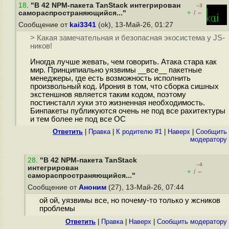
18
.
"В 42 NPM-пакета TanStack интегрирован
–3
+
–
самораспространяющийся..."
/
Сообщение от
kai3341
(ok), 13-Май-26, 01:27
> Какая замечательная и безопасная экосистема у JS-
ников!
Иногда лучше жевать, чем говорить. Атака стара как
мир. Принципиально уязвимы __все__ пакетные
менеджеры, где есть возможность исполнить
произвольный код. Ирония в том, что сборка сишных
экстеншнов является таким кодом, поэтому
постинсталл хуки это жизненная необходимость.
Бинпакеты публикуются очень не под все рахитектуры
и тем более не под все ОС
Ответить
|
Правка
|
К родителю #1
|
Наверх
|
Cообщить
модератору
28
.
"В 42 NPM-пакета TanStack
–4
интегрирован
+
–
/
самораспространяющийся..."
Сообщение от
Аноним
(27), 13-Май-26, 07:44
ой ой, уязвимы все, но почему-то только у жсников
проблемы
Ответить
|
Правка
|
Наверх
|
Cообщить модератору