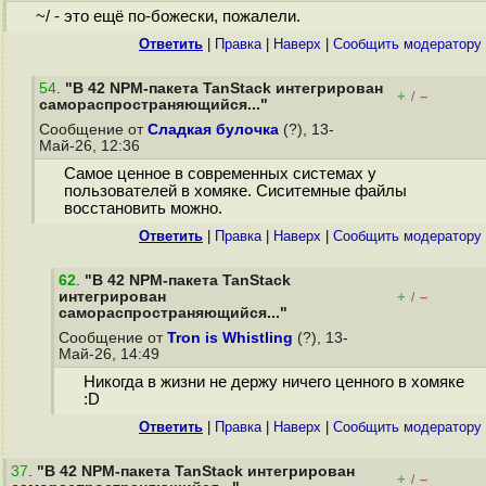
~/ - это ещё по-божески, пожалели.
Ответить
|
Правка
|
Наверх
|
Cообщить модератору
54
.
"В 42 NPM-пакета TanStack интегрирован
+
–
/
самораспространяющийся..."
Сообщение от
Сладкая булочка
(?), 13-
Май-26, 12:36
Самое ценное в современных системах у
пользователей в хомяке. Сиситемные файлы
восстановить можно.
Ответить
|
Правка
|
Наверх
|
Cообщить модератору
62
.
"В 42 NPM-пакета TanStack
интегрирован
+
–
/
самораспространяющийся..."
Сообщение от
Tron is Whistling
(?), 13-
Май-26, 14:49
Никогда в жизни не держу ничего ценного в хомяке
:D
Ответить
|
Правка
|
Наверх
|
Cообщить модератору
37
.
"В 42 NPM-пакета TanStack интегрирован
+
–
/