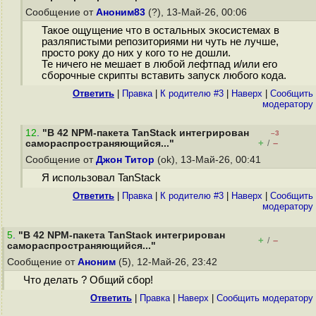
Сообщение от
Аноним83
(?), 13-Май-26, 00:06
Такое ощущение что в остальных экосистемах в
разляпистыми репозиториями ни чуть не лучше,
просто року до них у кого то не дошли.
Те ничего не мешает в любой лефтпад и/или его
сборочные скрипты вставить запуск любого кода.
Ответить
|
Правка
|
К родителю #3
|
Наверх
|
Cообщить
модератору
12
.
"В 42 NPM-пакета TanStack интегрирован
–3
+
–
самораспространяющийся..."
/
Сообщение от
Джон Титор
(ok), 13-Май-26, 00:41
Я использовал TanStack
Ответить
|
Правка
|
К родителю #3
|
Наверх
|
Cообщить
модератору
5
.
"В 42 NPM-пакета TanStack интегрирован
+
–
/
самораспространяющийся..."
Сообщение от
Аноним
(5), 12-Май-26, 23:42
Что делать ? Общий сбор!
Ответить
|
Правка
|
Наверх
|
Cообщить модератору