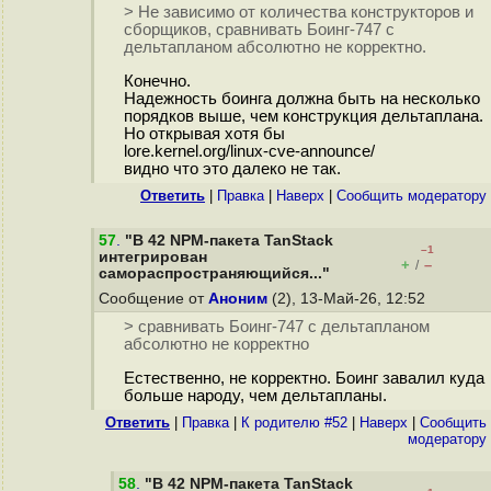
> Не зависимо от количества конструкторов и
сборщиков, сравнивать Боинг-747 с
дельтапланом абсолютно не корректно.
Конечно.
Надежность боинга должна быть на несколько
порядков выше, чем конструкция дельтаплана.
Но открывая хотя бы
lore.kernel.org/linux-cve-announce/
видно что это далеко не так.
Ответить
|
Правка
|
Наверх
|
Cообщить модератору
57
.
"В 42 NPM-пакета TanStack
–1
интегрирован
+
–
/
самораспространяющийся..."
Сообщение от
Аноним
(2), 13-Май-26, 12:52
> сравнивать Боинг-747 с дельтапланом
абсолютно не корректно
Естественно, не корректно. Боинг завалил куда
больше народу, чем дельтапланы.
Ответить
|
Правка
|
К родителю #52
|
Наверх
|
Cообщить
модератору
58
.
"В 42 NPM-пакета TanStack