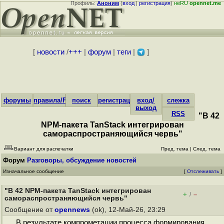
Профиль:
Аноним
(
вход
|
регистрация
)
неRU
opennet.me
[
новости
/
+++
|
форум
|
теги
|
]
форумы
правила/FAQ
поиск
регистрация
вход/
слежка
выход
RSS
"В 42
NPM-пакета TanStack интегрирован
самораспространяющийся червь"
Вариант для распечатки
Пред. тема
|
След. тема
Форум
Разговоры, обсуждение новостей
Изначальное сообщение
[
Отслеживать
]
"В 42 NPM-пакета TanStack интегрирован
+
–
/
самораспространяющийся червь"
Сообщение от
opennews
(ok), 12-Май-26, 23:29
В результате компрометации процесса формирования