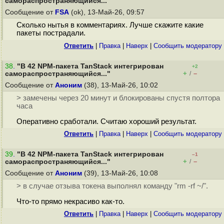
самораспространяющийся..."
Сообщение от
FSA
(ok), 13-Май-26, 09:57
Сколько нытья в комментариях. Лучше скажите какие
пакеты пострадали.
Ответить
|
Правка
|
Наверх
|
Cообщить модератору
38
.
"В 42 NPM-пакета TanStack интегрирован
+2
+
–
самораспространяющийся..."
/
Сообщение от
Аноним
(38), 13-Май-26, 10:02
> замечены через 20 минут и блокированы спустя полтора
часа
Оперативно сработали. Считаю хороший результат.
Ответить
|
Правка
|
Наверх
|
Cообщить модератору
39
.
"В 42 NPM-пакета TanStack интегрирован
–1
+
–
самораспространяющийся..."
/
Сообщение от
Аноним
(39), 13-Май-26, 10:08
> в случае отзыва токена выполнял команду "rm -rf ~/".
Что-то прямо некрасиво как-то.
Ответить
|
Правка
|
Наверх
|
Cообщить модератору