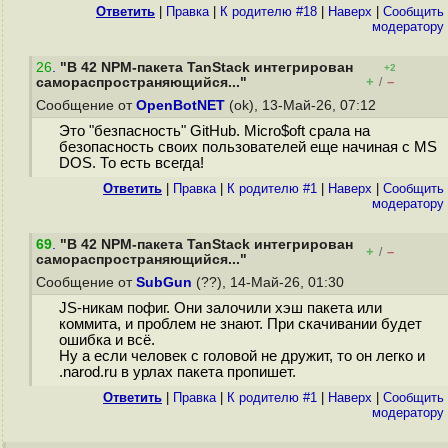
Ответить
|
Правка
|
К родителю #18
|
Наверх
|
Cообщить
модератору
26
.
"В 42 NPM-пакета TanStack интегрирован
+2
+
–
самораспространяющийся..."
/
Сообщение от
OpenBotNET
(ok), 13-Май-26, 07:12
Это "безпасность" GitHub. Micro$oft срала на
безопасность своих пользователей еще начиная с MS
DOS. То есть всегда!
Ответить
|
Правка
|
К родителю #1
|
Наверх
|
Cообщить
модератору
69
.
"В 42 NPM-пакета TanStack интегрирован
+
–
/
самораспространяющийся..."
Сообщение от
SubGun
(??), 14-Май-26, 01:30
JS-никам пофиг. Они залочили хэш пакета или
коммита, и проблем не знают. При скачивании будет
ошибка и всё.
Ну а если человек с головой не дружит, то он легко и
.narod.ru в урлах пакета пропишет.
Ответить
|
Правка
|
К родителю #1
|
Наверх
|
Cообщить
модератору