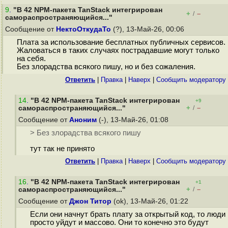
9
.
"В 42 NPM-пакета TanStack интегрирован
+
–
/
самораспространяющийся..."
Сообщение от
НектоОткудаТо
(?), 13-Май-26, 00:06
Плата за использование бесплатных публичных сервисов.
Жаловаться в таких случаях пострадавшие могут только
на себя.
Без злорадства всякого пишу, но и без сожаления.
Ответить
|
Правка
|
Наверх
|
Cообщить модератору
14
.
"В 42 NPM-пакета TanStack интегрирован
+9
+
–
самораспространяющийся..."
/
Сообщение от
Аноним
(-), 13-Май-26, 01:08
> Без злорадства всякого пишу
тут так не принято
Ответить
|
Правка
|
Наверх
|
Cообщить модератору
16
.
"В 42 NPM-пакета TanStack интегрирован
+1
+
–
самораспространяющийся..."
/
Сообщение от
Джон Титор
(ok), 13-Май-26, 01:22
Если они начнут брать плату за открытый код, то люди
просто уйдут и массово. Они то конечно это будут