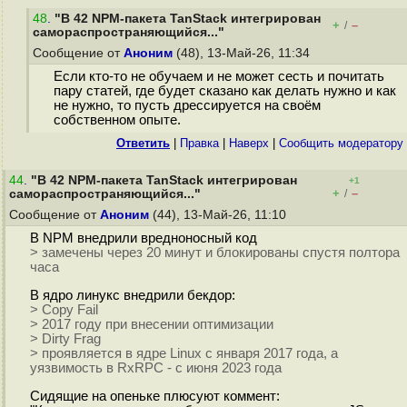
48
.
"В 42 NPM-пакета TanStack интегрирован
+
–
/
самораспространяющийся..."
Сообщение от
Аноним
(48), 13-Май-26, 11:34
Если кто-то не обучаем и не может сесть и почитать
пару статей, где будет сказано как делать нужно и как
не нужно, то пусть дрессируется на своём
собственном опыте.
Ответить
|
Правка
|
Наверх
|
Cообщить модератору
44
.
"В 42 NPM-пакета TanStack интегрирован
+1
+
–
самораспространяющийся..."
/
Сообщение от
Аноним
(44), 13-Май-26, 11:10
В NPM внедрили вредноносный код
> замечены через 20 минут и блокированы спустя полтора
часа
В ядро линукс внедрили бекдор:
> Copy Fail
> 2017 году при внесении оптимизации
> Dirty Frag
> проявляется в ядре Linux с января 2017 года, а
уязвимость в RxRPC - с июня 2023 года
Сидящие на опеньке плюсуют коммент: