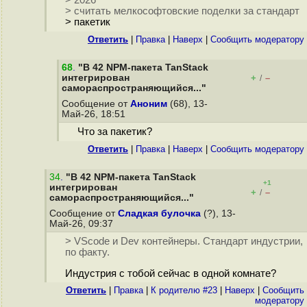
> 2026
> считать мелкософтовские поделки за стандарт
> пакетик
Ответить
|
Правка
|
Наверх
|
Cообщить модератору
68
.
"В 42 NPM-пакета TanStack
интегрирован
+
–
/
самораспространяющийся..."
Сообщение от
Аноним
(68), 13-
Май-26, 18:51
Что за пакетик?
Ответить
|
Правка
|
Наверх
|
Cообщить модератору
34
.
"В 42 NPM-пакета TanStack
+1
интегрирован
+
–
/
самораспространяющийся..."
Сообщение от
Сладкая булочка
(?), 13-
Май-26, 09:37
> VScode и Dev контейнеры. Стандарт индустрии,
по факту.
Индустрия с тобой сейчас в одной комнате?
Ответить
|
Правка
|
К родителю #23
|
Наверх
|
Cообщить
модератору