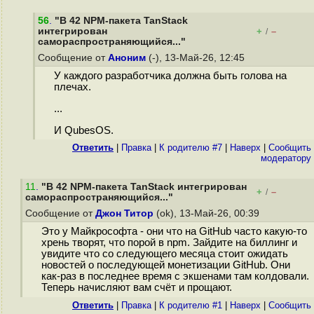
56
.
"В 42 NPM-пакета TanStack
интегрирован
+
–
/
самораспространяющийся..."
Сообщение от
Аноним
(-), 13-Май-26, 12:45
У каждого разработчика должна быть голова на
плечах.
...
И QubesOS.
Ответить
|
Правка
|
К родителю #7
|
Наверх
|
Cообщить
модератору
11
.
"В 42 NPM-пакета TanStack интегрирован
+
–
/
самораспространяющийся..."
Сообщение от
Джон Титор
(ok), 13-Май-26, 00:39
Это у Майкрософта - они что на GitHub часто какую-то
хрень творят, что порой в npm. Зайдите на биллинг и
увидите что со следующего месяца стоит ожидать
новостей о последующей монетизации GitHub. Они
как-раз в последнее время с экшенами там колдовали.
Теперь начисляют вам счёт и прощают.
Ответить
|
Правка
|
К родителю #1
|
Наверх
|
Cообщить