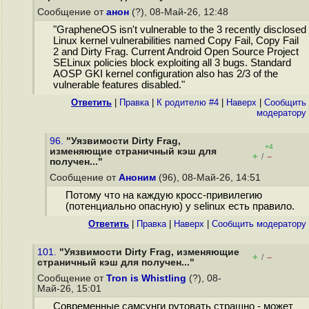
Сообщение от
анон
(?), 08-Май-26, 12:48
"GrapheneOS isn't vulnerable to the 3 recently disclosed
Linux kernel vulnerabilities named Copy Fail, Copy Fail
2 and Dirty Frag. Current Android Open Source Project
SELinux policies block exploiting all 3 bugs. Standard
AOSP GKI kernel configuration also has 2/3 of the
vulnerable features disabled."
Ответить
|
Правка
|
К родителю #4
|
Наверх
|
Cообщить
модератору
96.
"Уязвимости Dirty Frag,
+4
изменяющие страничный кэш для
+
–
/
получен..."
Сообщение от
Аноним
(96), 08-Май-26, 14:51
Потому что на каждую кросс-привилегию
(потенциально опасную) у selinux есть правило.
Ответить
|
Правка
|
Наверх
|
Cообщить модератору
101.
"Уязвимости Dirty Frag, изменяющие
+
–
/
страничный кэш для получен..."
Сообщение от
Tron is Whistling
(?), 08-
Май-26, 15:01
Современные самсунги рутовать страшно - может