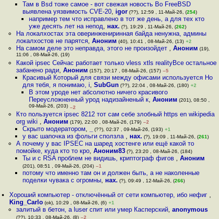
Там в Bsd тоже самое - вот свежая новость Во FreeBSD
выявлена уязвимость CVE-20
,
igor
(??), 12:59 , 11-Май-26, (
254
)
например тем что исправлено в тот же день, а для тех кто
уже десять лет на непод
,
нах.
(?), 19:29 , 11-Май-26, (
262
)
На локалхостах эта оверинжениринная байда ненужна, админы
локалхостов не парятся
,
Аноним
(40), 10:41 , 08-Май-26, (13)
+2
На самом деле это неправда, этого не произойдет
,
Аноним
(19),
11:06 , 08-Май-26, (19)
Какой ipsec Сейчас работает только vless xtls realityВсе остальное
забанено ради
,
Аноним
(157), 20:17 , 08-Май-26, (157)
–5
Красивый Который для связи между офисами используется Но
для тебя, я понимаю, i
,
SubGun
(??), 22:04 , 08-Май-26, (180)
+2
В этом уроде нет абсолютно ничего красивого
Переусложненный урод надизайненый к
,
Аноним
(201), 08:50 ,
09-Май-26, (203)
–2
Кто пользуется ipsec 8212 тот сам себе злобный https en wikipedia
org wiki
,
Аноним
(179), 22:00 , 08-Май-26, (179)
–2
Скрыто модератором
,
_
(??), 02:37 , 09-Май-26, (193)
+1
у вас шапочка из фольги сползла
,
нах.
(?), 19:09 , 11-Май-26, (
261
)
А почему у вас IPSEC на шаред хостенге или ещё какой то
помойке, куда кто то кро
,
Аноним83
(?), 23:20 , 08-Май-26, (184)
Ты и с RSA проблем не видишь, криптограф фигов
,
Аноним
(201), 08:51 , 09-Май-26, (204)
–1
потому что именно там он и должен быть, а не наколенные
поделки чувака с огромны
,
нах.
(?), 09:49 , 12-Май-26, (
266
)
Хороший компьютер - отключённый от сети компьютер, ибо нефиг
,
King_Carlo
(ok), 10:29 , 08-Май-26, (6)
+1
залитый в бетон, а luser спит или умер Касперский
,
anonymous
(??), 10:33 , 08-Май-26, (8)
–2