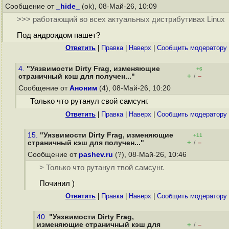
Сообщение от
_hide_
(ok), 08-Май-26, 10:09
>>> работающий во всех актуальных дистрибутивах Linux
Под андроидом пашет?
Ответить
|
Правка
|
Наверх
|
Cообщить модератору
4.
"Уязвимости Dirty Frag, изменяющие
+6
+
–
страничный кэш для получен..."
/
Сообщение от
Аноним
(4), 08-Май-26, 10:20
Только что рутанул свой самсунг.
Ответить
|
Правка
|
Наверх
|
Cообщить модератору
15.
"Уязвимости Dirty Frag, изменяющие
+11
+
–
страничный кэш для получен..."
/
Сообщение от
pashev.ru
(?), 08-Май-26, 10:46
> Только что рутанул твой самсунг.
Починил )
Ответить
|
Правка
|
Наверх
|
Cообщить модератору
40.
"Уязвимости Dirty Frag,
изменяющие страничный кэш для
+
–
/