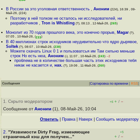
В России за это уголовная ответственность
,
Аноним
(224), 16:39 , 09-
Май-26, (224)
Поэтому в ней толком не осталось ни исследователей, ни
разработчиков
,
Tron is Whistling
(?), 08:13 , 12-Май-26, (
265
)
Монолит из 70 годов прошлого века, это конечно прорыв
,
Magar
(?),
07:05 , 10-Май-26, (
)
233
В 40 миллионах строк исходников неудивительно что ядро дырявое
,
Soltek
(?), 08:07 , 10-Май-26, (
238
)
Можете скачать Linux 0 1 и пользоватсья им Там сильно меньше
строк Но есть нюа
,
Аноним
(-), 11:07 , 10-Май-26, (
243
)
–2
проблема не в количестве большая часть этих исходников тебя
никак не касается и
,
нах.
(?), 19:06 , 11-Май-26, (
260
)
Сообщения
[
Сортировка по времени
|
RSS
]
1. Скрыто модератором
+
–
/
+6
Сообщение от
Аноним
(1), 08-Май-26, 10:04
Ответить
|
Правка
|
Наверх
|
Cообщить модератору
2.
"Уязвимости Dirty Frag, изменяющие
+5
+
–
страничный кэш для получен..."
/