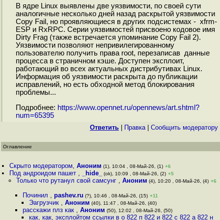
В ядре Linux выявлены две уязвимости, по своей сути
аналогичные несколько дней назад раскрытой уязвимости
Copy Fail, но проявляющиеся в других подсистемах - xfrm-
ESP и RxRPC. Серии уязвимостей присвоено кодовое имя
Dirty Frag (также встречается упоминание Copy Fail 2).
Уязвимости позволяют непривилегированному
пользователю получить права root, перезаписав данные
процесса в страничном кэше. Доступен эксплоит,
работающий во всех актуальных дистрибутивах Linux.
Информация об уязвимости раскрыта до публикации
исправлений, но есть обходной метод блокирования
проблемы...
Подробнее:
https://www.opennet.ru/opennews/art.shtml?
num=65395
Ответить
|
Правка
|
Cообщить модератору
Оглавление
Скрыто модератором
,
Аноним
(1), 10:04 , 08-Май-26, (1)
+6
Под андроидом пашет
,
_hide_
(ok), 10:09 , 08-Май-26, (2)
+5
Только что рутанул свой самсунг
,
Аноним
(4), 10:20 , 08-Май-26, (4)
+6
Починил
,
pashev.ru
(?), 10:46 , 08-Май-26, (15)
+11
Эагрузчик
,
Аноним
(40), 11:47 , 08-Май-26, (40)
расскажи плз как
,
Аноним
(50), 12:02 , 08-Май-26, (50)
как, как, эксплойтом ссылки в о 822 п 822 и 822 с 822 а 822 н