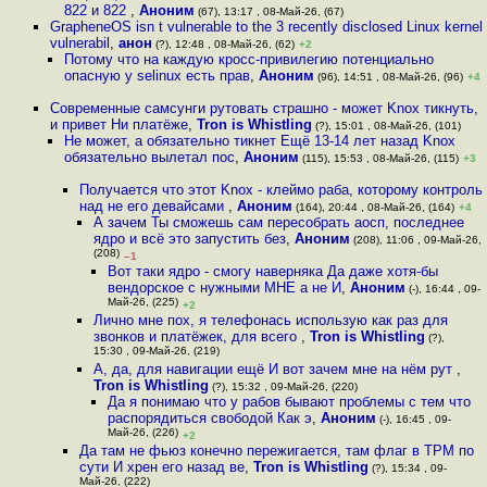
822 и 822
,
Аноним
(67), 13:17 , 08-Май-26, (67)
GrapheneOS isn t vulnerable to the 3 recently disclosed Linux kernel
vulnerabil
,
анон
(?), 12:48 , 08-Май-26, (62)
+2
Потому что на каждую кросс-привилегию потенциально
опасную у selinux есть прав
,
Аноним
(96), 14:51 , 08-Май-26, (96)
+4
Современные самсунги рутовать страшно - может Knox тикнуть,
и привет Ни платёже
,
Tron is Whistling
(?), 15:01 , 08-Май-26, (101)
Не может, а обязательно тикнет Ещё 13-14 лет назад Knox
обязательно вылетал пос
,
Аноним
(115), 15:53 , 08-Май-26, (115)
+3
Получается что этот Knox - клеймо раба, которому контроль
над не его девайсами
,
Аноним
(164), 20:44 , 08-Май-26, (164)
+4
А зачем Ты сможешь сам пересобрать аосп, последнее
ядро и всё это запустить без
,
Аноним
(208), 11:06 , 09-Май-26,
(208)
–1
Вот таки ядро - смогу наверняка Да даже хотя-бы
вендорское с нужными МНЕ а не И
,
Аноним
(-), 16:44 , 09-
Май-26, (225)
+2
Лично мне пох, я телефонась использую как раз для
звонков и платёжек, для всего
,
Tron is Whistling
(?),
15:30 , 09-Май-26, (219)
А, да, для навигации ещё И вот зачем мне на нём рут
,
Tron is Whistling
(?), 15:32 , 09-Май-26, (220)
Да я понимаю что у рабов бывают проблемы с тем что
распорядиться свободой Как э
,
Аноним
(-), 16:45 , 09-
Май-26, (226)
+2
Да там не фьюз конечно пережигается, там флаг в TPM по
сути И хрен его назад ве
,
Tron is Whistling
(?), 15:34 , 09-
Май-26, (222)