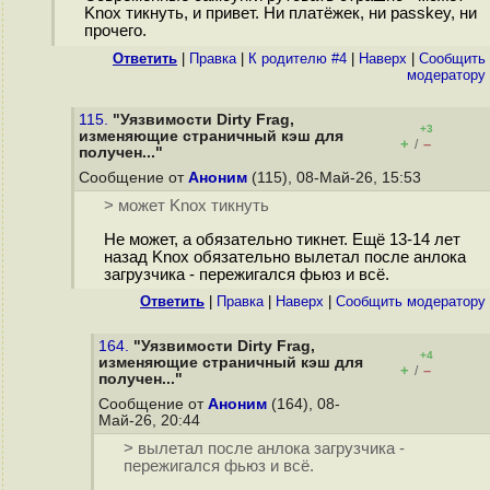
Knox тикнуть, и привет. Ни платёжек, ни passkey, ни
прочего.
Ответить
|
Правка
|
К родителю #4
|
Наверх
|
Cообщить
модератору
115.
"Уязвимости Dirty Frag,
+3
изменяющие страничный кэш для
+
–
/
получен..."
Сообщение от
Аноним
(115), 08-Май-26, 15:53
> может Knox тикнуть
Не может, а обязательно тикнет. Ещё 13-14 лет
назад Knox обязательно вылетал после анлока
загрузчика - пережигался фьюз и всё.
Ответить
|
Правка
|
Наверх
|
Cообщить модератору
164.
"Уязвимости Dirty Frag,
+4
изменяющие страничный кэш для
+
–
/
получен..."
Сообщение от
Аноним
(164), 08-
Май-26, 20:44
> вылетал после анлока загрузчика -
пережигался фьюз и всё.