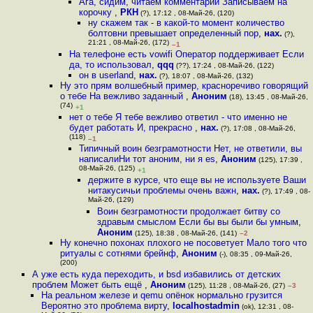
Ага, сидим, читаем комментарии Записываем на
корочку
,
РКН
(?), 17:12 , 08-Май-26, (120)
ну скажем так - в какой-то момент количество
болтовни превышает определенный пор
,
нах.
(?),
21:21 , 08-Май-26, (172)
–1
На телефоне есть vowifi Оператор поддерживает Если
да, то использовал
,
qqq
(??), 17:24 , 08-Май-26, (122)
он в userland
,
нах.
(?), 18:07 , 08-Май-26, (132)
Ну это прям волшебный пример, красноречиво говорящий
о тебе На вежливо заданный
,
Аноним
(18), 13:45 , 08-Май-26,
(74)
+1
нет о тебе Я тебе вежливо ответил - что именно не
будет работать И, прекрасно
,
нах.
(?), 17:08 , 08-Май-26,
(118)
–1
Типичный воин безграмотности Нет, не ответили, вы
написалиНи тот аноним, ни я es
,
Аноним
(125), 17:39 ,
08-Май-26, (125)
+1
держите в курсе, что еще вы не используете Ваши
нитакусичьи проблемы очень важн
,
нах.
(?), 17:49 , 08-
Май-26, (129)
Воин безграмотности продолжает битву со
здравым смыслом Если бы вы были бы умным
,
Аноним
(125), 18:38 , 08-Май-26, (141)
–2
Ну конечно похонах плохого не посоветует Мало того что
ритуалы с сотнями брейнф
,
Аноним
(-), 08:35 , 09-Май-26,
(200)
А уже есть куда переходить, и bsd избавились от детских
проблем Может быть ещё
,
Аноним
(125), 11:28 , 08-Май-26, (27)
–3
На реальном железе и qemu опёнок нормально грузится
Вероятно это проблема вирту
,
localhostadmin
(ok), 12:31 , 08-