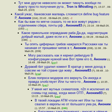
Тут мне другое невесело он может тикнуть вообще по
факту просто получения рута
,
Tron is Whistling
(?), 15:37 , 09-
Май-26, (223)
Какой ужас, банковская малварь сломается define bug feature
P
,
Аноним
(164), 20:43 , 08-Май-26, (162)
–2
Как бы вам по мягче сказать то не все живут рядом с
отделением сбера, почты рф
,
Аноним83
(?), 23:16 , 08-Май-26,
(183)
+1
Какое прикольное оправдание раба Да-да, надсмотрщик
добрый малый, даже если и п
,
Аноним
(-), 08:28 , 09-Май-26,
(198)
–1
Ты опять циферных грибов нажрался Расскажи как ты
начиная от прошивки чипов в т
,
Аноним
(208), 11:08 , 09-
Май-26, (209)
Могу рассказать как я кернел ребилдую В
конфигурации нужной мне Вот прям его б
,
Аноним
(-),
16:49 , 09-Май-26, (
)
227
Дуракий бот удалил комент В кратце у меня доход в
совсем не той стране где живу
,
Аноним83
(?), 08:48 , 10-
Май-26, (
)
239
Блин попроси модеров его вернуть Он иногда и
правда злобствует Или ты чего-то
,
Аноним
(-), 10:35 ,
10-Май-26, (
)
241
У меня нет мутных схематозов, п2п я исключил из
схемы год назад, когда меня ОТП
,
Аноним83
(?),
13:15 , 10-Май-26, (
)
244
В твоей локации ATM чтоли нет Или ты таки
свалил в европы но от большого ума ра
,
Аноним
(-), 15:57 , 10-Май-26, (
246
)
Битховены таки блокируют - вносят в чёрные