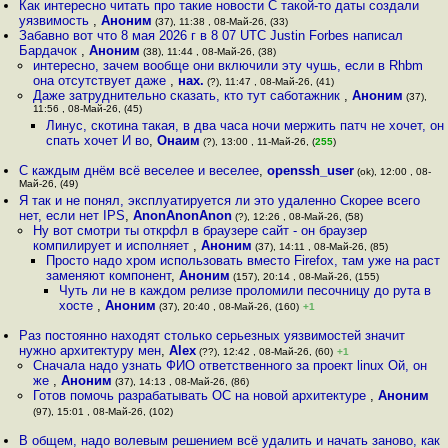
Как интересно читать про такие новости С такой-то даты создали
уязвимость
,
Аноним
(37), 11:38 , 08-Май-26, (33)
Забавно вот что 8 мая 2026 г в 8 07 UTC Justin Forbes написал
Бардачок
,
Аноним
(38), 11:44 , 08-Май-26, (38)
интересно, зачем вообще они включили эту чушь, если в Rhbm
она отсутствует даже
,
нах.
(?), 11:47 , 08-Май-26, (41)
Даже затруднительно сказать, кто тут саботажник
,
Аноним
(37),
11:56 , 08-Май-26, (45)
Линус, скотина такая, в два часа ночи мержить патч не хочет, он
спать хочет И во
,
Онаим
(?), 13:00 , 11-Май-26, (
255
)
С каждым днём всё веселее и веселее
,
openssh_user
(ok), 12:00 , 08-
Май-26, (49)
Я так и не понял, эксплуатируется ли это удаленно Скорее всего
нет, если нет IPS
,
AnonAnonAnon
(?), 12:26 , 08-Май-26, (58)
Ну вот смотри ты открфл в браузере сайт - он браузер
компилирует и исполняет
,
Аноним
(37), 14:11 , 08-Май-26, (85)
Просто надо хром использовать вместо Firefox, там уже на раст
заменяют компонент
,
Аноним
(157), 20:14 , 08-Май-26, (155)
Чуть ли не в каждом релизе проломили песочницу до рута в
хосте
,
Аноним
(37), 20:40 , 08-Май-26, (160)
+1
Раз постоянно находят столько серьезных уязвимостей значит
нужно архитектуру мен
,
Alex
(??), 12:42 , 08-Май-26, (60)
+1
Сначала надо узнать ФИО ответственного за проект linux Ой, он
же
,
Аноним
(37), 14:13 , 08-Май-26, (86)
Готов помочь разрабатывать ОС на новой архитектуре
,
Аноним
(97), 15:01 , 08-Май-26, (102)
В общем, надо волевым решением всё удалить и начать заново, как