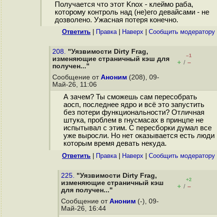
Получается что этот Knox - клеймо раба,
которому контроль над (не)его девайсами - не
дозволено. Ужасная потеря конечно.
Ответить
|
Правка
|
Наверх
|
Cообщить модератору
208.
"Уязвимости Dirty Frag,
–1
изменяющие страничный кэш для
+
–
/
получен..."
Сообщение от
Аноним
(208), 09-
Май-26, 11:06
А зачем? Ты сможешь сам пересобрать
аосп, последнее ядро и всё это запустить
без потери функциональности? Отличная
штука, проблем в гнусмасах в принцпе не
испытывал с этим. С пересборки думал все
уже выросли. Но нет оказывается есть люди
которым время девать некуда.
Ответить
|
Правка
|
Наверх
|
Cообщить модератору
225.
"Уязвимости Dirty Frag,
+2
изменяющие страничный кэш
+
–
/
для получен..."
Сообщение от
Аноним
(-), 09-
Май-26, 16:44