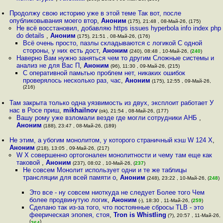
Продолжу свою историю уже в этой теме Так вот, после
опубликовывания моего втор
,
Аноним
(175), 21:48 , 08-Май-26, (175)
Не всё восстановил, добавляю https issues hyperbola info index php
do details
,
Аноним
(175), 21:51 , 08-Май-26, (176)
Всё очень просто, пазлы складываются с логикой С одной
стороны, у них есть дост
,
Аноним
(240), 08:48 , 10-Май-26, (
240
)
Наверно Вам нужно заняться чем то другим Сложные системы и
анализ не для Вас П
,
Аноним
(96), 11:30 , 09-Май-26, (215)
С оперативной памьтью проблем нет, никаких ошибок
проверялось несколько раз, час
,
Аноним
(175), 12:55 , 09-Май-26,
(216)
Там закрыта только одна уязвимость из двух, эксплоит работает У
нас в Росе приш
,
mikhailnov
(ok), 21:54 , 08-Май-26, (177)
Вашу рому уже взломали везде где могли сотрудники АНБ
,
Аноним
(188), 23:47 , 08-Май-26, (189)
Не этим, а убогим монолитом, у которого страничный кэш W 124 X
,
Аноним
(218), 13:05 , 09-Май-26, (217)
W X совершенно ортогонален монолитности и чему там еще как
таковой
,
Аноним
(237), 08:02 , 10-Май-26, (
237
)
Не совсем Монолит использует одни и те же таблицы
трансляции для всей памяти о
,
Аноним
(248), 23:22 , 10-Май-26, (
248
)
Это все - ну совсем ниоткуда не следует Более того Чем
более продвинутую логик
,
Аноним
(-), 18:30 , 11-Май-26, (
259
)
Сделано так из-за того, что постоянные сбросы TLB - это
феерическая эпопея, стоя
,
Tron is Whistling
(?), 20:57 , 11-Май-26,
(
)
264