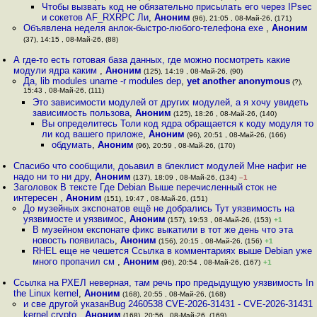
Чтобы вызвать код не обязательно присылать его через IPsec
и сокетов AF_RXRPC Ли
,
Аноним
(96), 21:05 , 08-Май-26, (171)
Объявлена неделя анлок-быстро-любого-телефона exe
,
Аноним
(37), 14:15 , 08-Май-26, (88)
А где-то есть готовая база данных, где можно посмотреть какие
модули ядра каким
,
Аноним
(125), 14:19 , 08-Май-26, (90)
Да, lib modules uname -r modules dep
,
yet another anonymous
(?),
15:43 , 08-Май-26, (111)
Это зависимости модулей от других модулей, а я хочу увидеть
зависимость пользова
,
Аноним
(125), 18:26 , 08-Май-26, (140)
Вы определитесь Толи код ядра обращается к коду модуля то
ли код вашего приложе
,
Аноним
(96), 20:51 , 08-Май-26, (166)
обдумать
,
Аноним
(96), 20:59 , 08-Май-26, (170)
Спасибо что сообщили, доьавил в блеклист модулей Мне нафиг не
надо ни то ни дру
,
Аноним
(137), 18:09 , 08-Май-26, (134)
–1
Заголовок В тексте Где Debian Выше перечисленный сток не
интересен
,
Аноним
(151), 19:47 , 08-Май-26, (151)
До музейных экспонатов ещё не добрались Тут уязвимость на
уязвимосте и уязвимос
,
Аноним
(157), 19:53 , 08-Май-26, (153)
+1
В музейном експонате фикс выкатили в тот же день что эта
новость появилась
,
Аноним
(156), 20:15 , 08-Май-26, (156)
+1
RHEL еще не чешется Ссылка в комментариях выше Debian уже
много пропачил см
,
Аноним
(96), 20:54 , 08-Май-26, (167)
+1
Ссылка на РХЕЛ неверная, там речь про предыдущую уязвимость In
the Linux kernel
,
Аноним
(168), 20:55 , 08-Май-26, (168)
и све другой указанBug 2460538 CVE-2026-31431 - CVE-2026-31431
kernel crypto
,
Аноним
(168), 20:56 , 08-Май-26, (169)