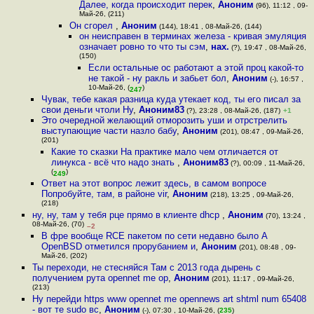
Далее, когда происходит перек
,
Аноним
(96), 11:12 , 09-
Май-26, (211)
Он сгорел
,
Аноним
(144), 18:41 , 08-Май-26, (144)
он неисправен в терминах железа - кривая эмуляция
означает ровно то что ты сэм
,
нах.
(?), 19:47 , 08-Май-26,
(150)
Если остальные ос работают а этой проц какой-то
не такой - ну ракль и забьет бол
,
Аноним
(-), 16:57 ,
10-Май-26, (
)
247
Чувак, тебе какая разница куда утекает код, ты его писал за
свои деньги чтоли Ну
,
Аноним83
(?), 23:28 , 08-Май-26, (187)
+1
Это очередной желающий отморозить уши и отрстрелить
выступающие части назло бабу
,
Аноним
(201), 08:47 , 09-Май-26,
(201)
Какие то сказки На практике мало чем отличается от
линукса - всё что надо знать
,
Аноним83
(?), 00:09 , 11-Май-26,
(
)
249
Ответ на этот вопрос лежит здесь, в самом вопросе
Попробуйте, там, в районе vir
,
Аноним
(218), 13:25 , 09-Май-26,
(218)
ну, ну, там у тебя рце прямо в клиенте dhcp
,
Аноним
(70), 13:24 ,
08-Май-26, (70)
–2
В фре вообще RCE пакетом по сети недавно было А
OpenBSD отметился прорубанием и
,
Аноним
(201), 08:48 , 09-
Май-26, (202)
Ты переходи, не стесняйся Там с 2013 года дырень с
получением рута opennet me op
,
Аноним
(201), 11:17 , 09-Май-26,
(213)
Ну перейди https www opennet me opennews art shtml num 65408
- вот те sudo вс
,
Аноним
(-), 07:30 , 10-Май-26, (
235
)