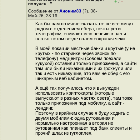
+
–
/
получен..."
Сообщение от
Аноним83
(?), 08-
Май-26, 23:16
Как бы вам по мягче сказать то: не все живут
рядом с отделением сбера, почты рф и
телеграфом, снимают всю пенсию в нал и
платят потом везде налом сохраняя чеки.
В моей локации местные банки и крутые (у не
крутых - по старинке через звонок по
телефону) медцентры (совсем поехали
кукухой) оставили только приложения, а сайты
там или были никакищими и их грохнули или
так и есть никакущие, это вам не сбер с его
шикарным веб кабинетом.
А ещё так получилось что я вынужден
использовать криптокарты (которые
выпускают в разных частях света), там тоже
только приложения под мобилку, а сайт -
лендинг.
Поэтому в крайнем случае я буду ходить с
двумя мобилами: одна рутованная и
нормально настроенная а вторая не
рутованная как планшет под банк клиенты и
прочий шлак из гуглоплея.