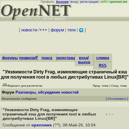
Профиль:
Аноним
(
вход
|
регистрация
)
неRU
opennet.me
[
новости
/
+++
|
форум
|
теги
|
]
форумы
правила/FAQ
поиск
регистрация
вход/
слежка
выход
RSS
"Уязвимости Dirty Frag, изменяющие страничный кэш
для получения root в любых дистрибутивах Linux[BR]"
Вариант для распечатки
Пред. тема
|
След. тема
Форум
Разговоры, обсуждение новостей
Изначальное сообщение
[
Отслеживать
]
"Уязвимости Dirty Frag, изменяющие
страничный кэш для получения root в любых
+
–
/
дистрибутивах Linux[BR]"
Сообщение от
opennews
(??), 08-Май-26, 10:04