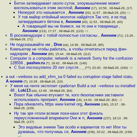
Бетон затвердевает около суток, злоумышленник может
воспользоваться этим эксплой
,
Аноним
(17), 10:56 , 08-Май-26, (17)
Honeypot это называется
,
Аноним
(20), 11:07 , 08-Май-26, (20)
+1
У тов майор отбойный молоток найдётся Так что, и из под
затвердевшего бетона в
,
Аноним
(40), 11:52 , 08-Май-26, (43)
А товарищей мы не боимся, на то они и товариищи
,
Аноним
(123), 17:27 , 08-Май-26, (123)
+1
В роскомнадзоре с тобой полностью согласны
,
Аноним
(71), 13:29 ,
08-Май-26, (71)
Не подсказывайте им
,
Dive
(ok), 14:36 , 08-Май-26, (95)
Компьютер не чтобы работать, а чтобы отчитаться перед фин-
надзором
,
Аноним
(96), 15:44 , 08-Май-26, (112)
Computer is a computer, network is a network Sorry for the confusion
128556
,
pashev.ru
(?), 18:42 , 08-Май-26, (146)
С Sun microsystems 20 лет спустя
,
_
(??), 02:40 , 09-Май-26, (194)
+2
a out --verbose su add_xfrm_sa 0 failed su corruption stage failed statu
,
А ноним
(?), 10:39 , 08-Май-26, (10)
У меня на генте эксплоит сработал Build a out --verbose su installed
48
,
Loki13
(ok), 12:49 , 08-Май-26, (64)
Вооот Как обычно втухают те, кого безопасники заставили
использовать проприет
,
Аноним
(18), 14:04 , 08-Май-26, (82)
–1
Пора обновлять https www kernel org
,
Аноним
(190), 15:37 , 08-
Май-26, (109)
Ну так зря чтоли всякие похи-нахи этот фикаль
переусложненный впаривали Они ж п
,
Аноним
(137), 18:13 , 08-
Май-26, (137)
Это видовые эникеи Там особо и вариантов то нет Или ты
думаешь, что получишь се
,
Аноним
(158), 20:22 , 08-Май-26, (158)
+1