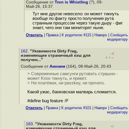
Сообщение от
Tron is Whistling
(?), 09-
Май-26, 15:37
Тут мне другое невесело: он может тикнуть
вообще по факту просто получения рута
странным процессом через такую дыру - фиг
знает, чего они там мониторят ныне.
Ответить
|
Правка
|
К родителю #115
|
Наверх
|
Cообщить
модератору
162.
"Уязвимости Dirty Frag,
–2
изменяющие страничный кэш для
+
–
/
получен..."
Сообщение от
Аноним
(164), 08-Май-26, 20:43
> Современные самсунги рутовать страшно -
может Knox тикнуть, и привет.
> Ни платёжек, ни passkey, ни прочего.
Какой ужас, банковская малварь сломается.
#define bug feature :P
Ответить
|
Правка
|
К родителю #101
|
Наверх
|
Cообщить
модератору
183.
"Уязвимости Dirty Frag,
+1
изменяющие страничный кэш для