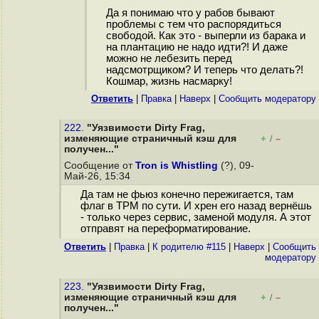
Да я понимаю что у рабов бывают
проблемы с тем что распорядиться
свободой. Как это - выперли из барака и
на плантацию не надо идти?! И даже
можно не лебезить перед
надсмотрщиком? И теперь что делать?!
Кошмар, жизнь насмарку!
Ответить
|
Правка
|
Наверх
|
Cообщить модератору
222.
"Уязвимости Dirty Frag,
изменяющие страничный кэш для
+
–
/
получен..."
Сообщение от
Tron is Whistling
(?), 09-
Май-26, 15:34
Да там не фьюз конечно пережигается, там
флаг в TPM по сути. И хрен его назад вернёшь
- только через сервис, заменой модуля. А этот
отправят на переформатирование.
Ответить
|
Правка
|
К родителю #115
|
Наверх
|
Cообщить
модератору
223.
"Уязвимости Dirty Frag,
изменяющие страничный кэш для
+
–
/
получен..."