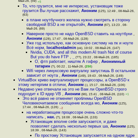
Май-26, (59)
+5
То, что грузится, мне не интересно, установщик тоже
грузится Вы лучше расскажит
,
Аноним
(125), 12:49 , 08-Май-26,
(63)
в плане ноутбучного железа нужно смотреть в сторону
свободной BSD а не открытойч
,
Аноним
(67), 13:23 , 08-
Май-26, (69)
Наверное просто не надо OpenBSD ставить на ноутбуки
,
Аноним
(128), 17:47 , 08-Май-26, (128)
Уже год использую, как основную систему на пк и ноуте
Всё норм
,
localhostadmin
(ok), 19:02 , 08-Май-26, (147)
Nvidia, CUDA, and all this modern AI trash Not of course
But you do have FTP
,
_
(??), 23:22 , 08-Май-26, (185)
О, фтп работает, ништяк А гофер
,
Анонимный
татарин
(?), 00:22 , 11-Май-26, (
250
)
Wifi через линуксовую виртуалку запустишь В остальном
зависит от ноута
,
Аноним
(149), 19:43 , 08-Май-26, (149)
VirtualBox криво виртуализирует процессоры, а OpenBSD к
этому нетерпим в отличи
,
Аноним
(-), 15:17 , 08-Май-26, (106)
Недавно уже отвечали на это не Вам ли OpenBSD строго
подходит к ID ядер VB
,
Аноним
(96), 15:41 , 08-Май-26, (110)
+1
Это всё равно не отменяет проблемы OpenBSD
Человекочитаемое сообщение всегда мо
,
Аноним
(125),
17:44 , 08-Май-26, (126)
–2
на неработающем процессоре очень сложно что-то
написать
,
нах.
(?), 18:08 , 08-Май-26, (133)
Установщик вполне себе запускается, и даже
позволяет сделать несколько первых ша
,
Аноним
(125),
18:39 , 08-Май-26, (143)
По простому Установщик запускается на одном ядре