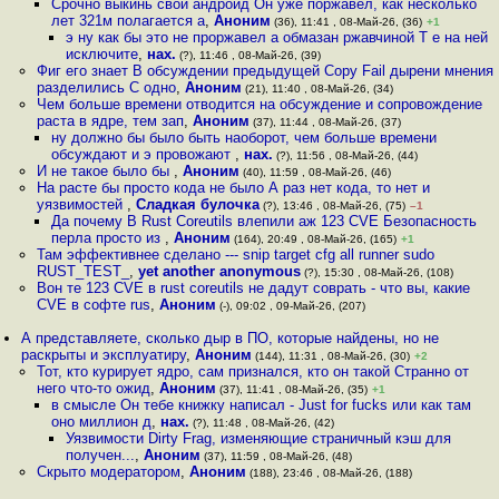
Срочно выкинь свой андроид Он уже поржавел, как несколько
лет 321м полагается а
,
Аноним
(36), 11:41 , 08-Май-26, (36)
+1
э ну как бы это не проржавел а обмазан ржавчиной Т е на ней
исключите
,
нах.
(?), 11:46 , 08-Май-26, (39)
Фиг его знает В обсуждении предыдущей Copy Fail дырени мнения
разделились С одно
,
Аноним
(21), 11:40 , 08-Май-26, (34)
Чем больше времени отводится на обсуждение и сопровождение
раста в ядре, тем зап
,
Аноним
(37), 11:44 , 08-Май-26, (37)
ну должно бы было быть наоборот, чем больше времени
обсуждают и э провожают
,
нах.
(?), 11:56 , 08-Май-26, (44)
И не такое было бы
,
Аноним
(40), 11:59 , 08-Май-26, (46)
На расте бы просто кода не было А раз нет кода, то нет и
уязвимостей
,
Сладкая булочка
(?), 13:46 , 08-Май-26, (75)
–1
Да почему В Rust Coreutils влепили аж 123 CVE Безопасность
перла просто из
,
Аноним
(164), 20:49 , 08-Май-26, (165)
+1
Там эффективнее сделано --- snip target cfg all runner sudo
RUST_TEST_
,
yet another anonymous
(?), 15:30 , 08-Май-26, (108)
Вон те 123 CVE в rust coreutils не дадут соврать - что вы, какие
CVE в софте rus
,
Аноним
(-), 09:02 , 09-Май-26, (207)
А представляете, сколько дыр в ПО, которые найдены, но не
раскрыты и эксплуатиру
,
Аноним
(144), 11:31 , 08-Май-26, (30)
+2
Тот, кто курирует ядро, сам признался, кто он такой Странно от
него что-то ожид
,
Аноним
(37), 11:41 , 08-Май-26, (35)
+1
в смысле Он тебе книжку написал - Just for fucks или как там
оно миллион д
,
нах.
(?), 11:48 , 08-Май-26, (42)
Уязвимости Dirty Frag, изменяющие страничный кэш для
получен...
,
Аноним
(37), 11:59 , 08-Май-26, (48)
Скрыто модератором
,
Аноним
(188), 23:46 , 08-Май-26, (188)