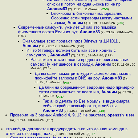
списки и потом ни одна биржа их не пр
,
Аноним83
(?), 11:20 , 11-Май-26, (
253
)
Блокировать биткоины - малореаьлно
Особенно если переводы между частными
лицами
,
Аноним
(-), 18:19 , 11-Май-26, (
256
)
Современные самсунги, уже лет 10 как это помойка
фирменного софта Если их рут
,
Аноним83
(?), 23:09 , 08-Май-26,
(182)
Они больше всех продают https 3dnews ru 1141011
,
Аноним
(190), 01:12 , 09-Май-26, (190)
И что Я теперь должен быть как все и ходить с
самсунгом
,
Аноним83
(?), 02:31 , 09-Май-26, (192)
Расскажи что там плохо и вредного в оригинальных
самсах Ну нет шансов в свободн
,
Аноним
(208), 11:09 , 09-
Май-26, (210)
Да вы сами посмотрите куда и сколько оно лазает,
поснифайте запросы к DNS на роу
,
Аноним83
(?),
03:15 , 10-Май-26, (
)
231
Да блин на современном ведроиде надо примерно
сутки отказываться от всего и в
,
Аноним
(-), 07:28 ,
10-Май-26, (
)
234
Так а чо делать то Без мобилы в виде смарта
сейчас крайне некомфортно, и либо ты
,
Аноним83
(?), 13:18 , 10-Май-26, (
245
)
Проверил на 3 разных Android 4, 9, 13 Не работает
,
openssh_user
(ok), 17:44 , 08-Май-26, (127)
кто-нибудь догадается предупредить л-ов что данная команда в
отличие от соверш
,
нах.
(?), 10:13 , 08-Май-26, (3)
+7