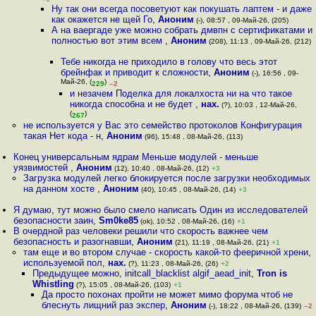
Ну так они всегда посоветуют как покушать лаптем - и даже
как окажется не щей Го
,
Аноним
(-), 08:57 , 09-Май-26, (205)
А на ваергаде уже можно собрать дмвпн с сертификатами и
полностью вот этим всем
,
Аноним
(208), 11:13 , 09-Май-26, (212)
Тебе никогда не приходило в голову что весь этот
брейнфак и приводит к сложности
,
Аноним
(-), 16:56 , 09-
Май-26, (
)
229
–2
и незачем Поделка для локалхоста ни на что такое
никогда способна и не будет
,
нах.
(?), 10:03 , 12-Май-26,
(
)
267
не используется у Вас это семейство протоколов Конфигурация
такая Нет кода - н
,
Аноним
(96), 15:48 , 08-Май-26, (113)
Конец универсальным ядрам Меньше модулей - меньше
уязвимостей
,
Аноним
(12), 10:40 , 08-Май-26, (12)
+3
Загрузка модулей легко блокируется после загрузки необходимых
на данном хосте
,
Аноним
(40), 10:45 , 08-Май-26, (14)
+3
Я думаю, тут можно было смело написать Один из исследователей
безопасности заин
,
Sm0ke85
(ok), 10:52 , 08-Май-26, (16)
+1
В очердной раз человеки решили что скорость важнее чем
безопасность и разогнавши
,
Аноним
(21), 11:19 , 08-Май-26, (21)
+1
там еще и во втором случае - скорость какой-то фееричной хрени,
используемой пол
,
нах.
(?), 11:23 , 08-Май-26, (26)
+2
Предыдущее можно, initcall_blacklist algif_aead_init
,
Tron is
Whistling
(?), 15:05 , 08-Май-26, (103)
+1
Да просто похонах пройти не может мимо форума чтоб не
блеснуть лищний раз экспер
,
Аноним
(-), 18:22 , 08-Май-26, (139)
–2