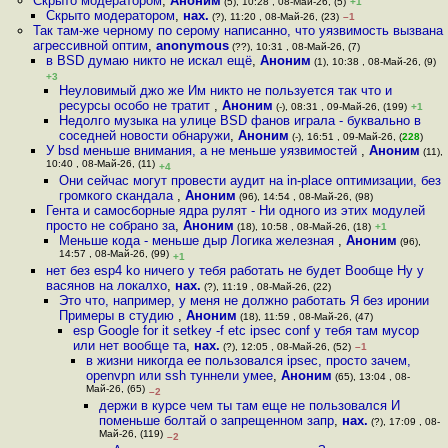
Скрыто модератором
,
Аноним
(5), 10:28 , 08-Май-26, (5)
+1
Скрыто модератором
,
нах.
(?), 11:20 , 08-Май-26, (23)
–1
Так там-же черному по серому написанно, что уязвимость вызвана
агрессивной оптим
,
anonymous
(??), 10:31 , 08-Май-26, (7)
в BSD думаю никто не искал ещё
,
Аноним
(1), 10:38 , 08-Май-26, (9)
+3
Неуловимый джо же Им никто не пользуется так что и
ресурсы особо не тратит
,
Аноним
(-), 08:31 , 09-Май-26, (199)
+1
Недолго музыка на улице BSD фанов играла - буквально в
соседней новости обнаружи
,
Аноним
(-), 16:51 , 09-Май-26, (
228
)
У bsd меньше внимания, а не меньше уязвимостей
,
Аноним
(11),
10:40 , 08-Май-26, (11)
+4
Они сейчас могут провести аудит на in-place оптимизации, без
громкого скандала
,
Аноним
(96), 14:54 , 08-Май-26, (98)
Гента и самосборные ядра рулят - Ни одного из этих модулей
просто не собрано за
,
Аноним
(18), 10:58 , 08-Май-26, (18)
+1
Меньше кода - меньше дыр Логика железная
,
Аноним
(96),
14:57 , 08-Май-26, (99)
+1
нет без esp4 ko ничего у тебя работать не будет Вообще Ну у
васянов на локалхо
,
нах.
(?), 11:19 , 08-Май-26, (22)
Это что, например, у меня не должно работать Я без иронии
Примеры в студию
,
Аноним
(18), 11:59 , 08-Май-26, (47)
esp Google for it setkey -f etc ipsec conf у тебя там мусор
или нет вообще та
,
нах.
(?), 12:05 , 08-Май-26, (52)
–1
в жизни никогда ее пользовался ipsec, просто зачем,
openvpn или ssh туннели умее
,
Аноним
(65), 13:04 , 08-
Май-26, (65)
–2
держи в курсе чем ты там еще не пользовался И
поменьше болтай о запрещенном запр
,
нах.
(?), 17:09 , 08-
Май-26, (119)
–2