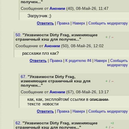
получен..."
Сообщение от
Аноним
(40), 08-Май-26, 11:47
Эагрузчик ;)
Ответить
|
Правка
|
Наверх
|
Cообщить модератору
50.
"Уязвимости Dirty Frag, изменяющие
+
–
/
страничный кэш для получен..."
Сообщение от
Аноним
(50), 08-Май-26, 12:02
расскажи плз как?
Ответить
|
Правка
|
К родителю #4
|
Наверх
|
Cообщить
модератору
67.
"Уязвимости Dirty Frag,
изменяющие страничный кэш для
+
–
/
получен..."
Сообщение от
Аноним
(67), 08-Май-26, 13:17
как, как, эксплойтом! ссылки в о̶п̶и̶с̶а̶н̶и̶и̶
тексте новости
Ответить
|
Правка
|
Наверх
|
Cообщить модератору
62.
"Уязвимости Dirty Frag, изменяющие
+2
+
–
страничный кэш для получен..."
/