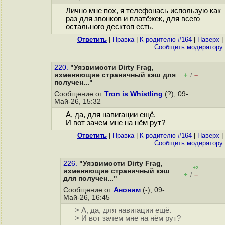
Лично мне пох, я телефонась использую как
раз для звонков и платёжек, для всего
остального десктоп есть.
Ответить
|
Правка
|
К родителю #164
|
Наверх
|
Cообщить модератору
220.
"Уязвимости Dirty Frag,
изменяющие страничный кэш для
+
–
/
получен..."
Сообщение от
Tron is Whistling
(?), 09-
Май-26, 15:32
А, да, для навигации ещё.
И вот зачем мне на нём рут?
Ответить
|
Правка
|
К родителю #164
|
Наверх
|
Cообщить модератору
226.
"Уязвимости Dirty Frag,
+2
изменяющие страничный кэш
+
–
/
для получен..."
Сообщение от
Аноним
(-), 09-
Май-26, 16:45
> А, да, для навигации ещё.
> И вот зачем мне на нём рут?