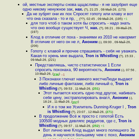
ой, местные эксперты снова щщасливы - я не зазубрил еще
одно никому ненужное зак
,
нах.
(?), 21:25 , 08-Май-26, (173)
Да не зубрят они их пох Спросят гопоту или клаву и вот
что она сказала - то и пр
,
_
(??), 02:45 , 09-Май-26, (195)
+1
для того чтоб о таком хотя бы спросить - надо знать
что оно вообще существует Ч
,
нах.
(?), 06:21 , 09-Май-26,
(197)
Клод в отличие от поха - знаниями из 2010 не накормит
В отличие от него он не л
,
Аноним
(-), 09:00 , 09-Май-26,
(206)
Гопоту с клавой и прочее спрашивать - себя не уважать
Какая-то хрень мне выдала
,
Tron is Whistling
(?), 15:33 ,
09-Май-26, (221)
Представляешь, чисто статистически 1 Если
спросить похонаха, 90 вероятность
,
Аноним
(-), 07:56 ,
10-Май-26, (
)
236
–1
3 Похонахи глючат намного жестчеЛюди выдают
либо личные фантазии, либо личный о
,
Tron is
Whistling
(?), 09:53 , 11-Май-26, (
251
)
Этот пытается косить одно под другое, набивать
себе цену, экстраполировать внагл
,
Аноним
(-),
18:24 , 11-Май-26, (
)
257
И я о том же Усилитель Dunning-Kruger I
,
Tron
is Whistling
(?), 23:07 , 12-Май-26, (
271
)
В продолжение Всё ж просто с гопотой Есть
100500 модных девляпс реддитов, где с
,
Tron is
Whistling
(?), 09:57 , 11-Май-26, (
252
)
+1
Вот лично мне Клод выдал много полещного За
день я научился большему чем с похо
,
Аноним