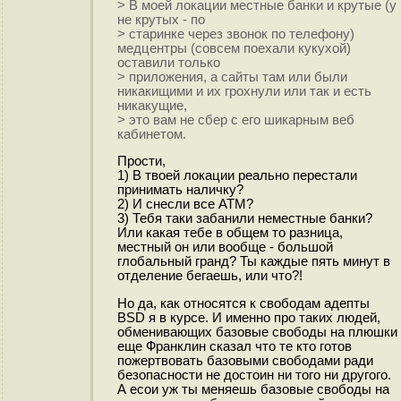
> В моей локации местные банки и крутые (у
не крутых - по
> старинке через звонок по телефону)
медцентры (совсем поехали кукухой)
оставили только
> приложения, а сайты там или были
никакищими и их грохнули или так и есть
никакущие,
> это вам не сбер с его шикарным веб
кабинетом.
Прости,
1) В твоей локации реально перестали
принимать наличку?
2) И снесли все ATM?
3) Тебя таки забанили неместные банки?
Или какая тебе в общем то разница,
местный он или вообще - большой
глобальный гранд? Ты каждые пять минут в
отделение бегаешь, или что?!
Но да, как относятся к свободам адепты
BSD я в курсе. И именно про таких людей,
обменивающих базовые свободы на плюшки
еще Франклин сказал что те кто готов
пожертвовать базовыми свободами ради
безопасности не достоин ни того ни другого.
А есои уж ты меняешь базовые свободы на