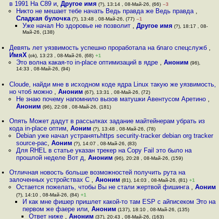
в 1991 На C89 и
,
Другое имя
(?), 13:14 , 08-Май-26, (66)
–3
Никто не мешает тебе начать Ведь правда же Ведь правда
,
Сладкая булочка
(?), 13:48 , 08-Май-26, (77)
–1
Уже начал Но здоровье не позволит
,
Другое имя
(?), 18:17 , 08-
Май-26, (138)
Девять лет уязвимость успешно проработала на благо спецслужб
,
ИмяХ
(ok), 13:23 , 08-Май-26, (68)
+1
Это волна какая-то in-place оптимизаций в ядре
,
Аноним
(96),
14:33 , 08-Май-26, (94)
Cloude, найди мне в исходном коде ядра Linux такую же уязвимость,
но чтоб можно
,
Аноним
(67), 13:31 , 08-Май-26, (72)
Не знаю почему напомнило вызов матушки Авентусом Аретино
,
Аноним
(96), 22:08 , 08-Май-26, (181)
Опять Может дадут в рассылках задание майтейнерам убрать из
кода in-place оптим
,
Аоним
(?), 13:48 , 08-Май-26, (78)
Debian уже начал устранятьhttps security-tracker debian org tracker
source-pac
,
Аоним
(?), 14:07 , 08-Май-26, (83)
Для RHEL в статье указан трекер на Copy Fail это было на
прошлой неделе Вот д
,
Аноним
(96), 20:28 , 08-Май-26, (159)
Отличная новость больше возможностей получить рута на
залоченных устройствах С
,
Аноним
(81), 14:03 , 08-Май-26, (81)
+1
Остается пожелать, чтобы Вы не стали жертвой фишинга
,
Аоним
(?), 14:10 , 08-Май-26, (84)
+1
И как мне фишер пришлет какой-то там ESP с айписеком Это на
первом же фаере или
,
Аноним
(137), 18:10 , 08-Май-26, (135)
Ответ ниже
,
Аноним
(37), 20:43 , 08-Май-26, (163)