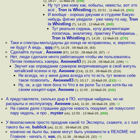
(-), 18:27 , 11-Май-26, (
258
)
Ну тут уже кому как, кобылы, невесты, вот это
всё
,
Tron is Whistling
(?), 20:51 , 11-Май-26, (
263
)
И вообще - хорошо джунам и студням Какую-
нибудь фигню увидели - уже чему-то нау
,
Tron
is Whistling
(?), 14:23 , 12-Май-26, (
269
)
Тут реально сидишь, кучу документации
лопатишь, аналитику, практику Разбираешь
,
Tron is Whistling
(?), 14:28 , 12-Май-26, (
270
)
Таки и спектры-мельтдауны до конца не исправлены, и, вероятно,
не будут А ведь
,
qqq
(??), 14:29 , 08-Май-26, (93)
Сделайте лучше
,
Аноним
(97), 14:52 , 08-Май-26, (97)
–2
Нет, люди сделали нечто работающее чтобы им пользовались
Потом появились хакеры
,
Аноним83
(?), 23:26 , 08-Май-26, (186)
+1
Звучит как оправдание cpaкеров вкорячивающих в свой жигуль
китайский ксенон и пр
,
Аноним
(214), 11:23 , 09-Май-26, (214)
Не всегда, но у меня дома всегда кто то есть тут можно себе
такое позволить
,
Аноним83
(?), 03:17 , 10-Май-26, (
232
)
+1
Ну, ок, а где твоя бэха то Что в ее роли Ты ссам хотя-бы на
своем концепт-каре
,
Аноним
(-), 11:05 , 10-Май-26, (
242
)
А представляете, сколько дыр в ПО, которые найдены, но не
раскрыты и эксплуатиру
,
Аноним
(144), 11:30 , 08-Май-26, (28)
+2
На самом деле страшнее другое новость пошумит, её помусолят
пару недель, и про
,
myster
(ok), 12:50 , 12-Май-26, (
268
)
У безопасников просто праздник какой то Эксперты, скажите, а с rust
такого бы не
,
bublick
(ok), 11:31 , 08-Май-26, (29)
конечно не было бы, какие могут быть уязвимости в README md
Главное - начать п
,
нах.
(?), 11:38 , 08-Май-26, (32)
+5