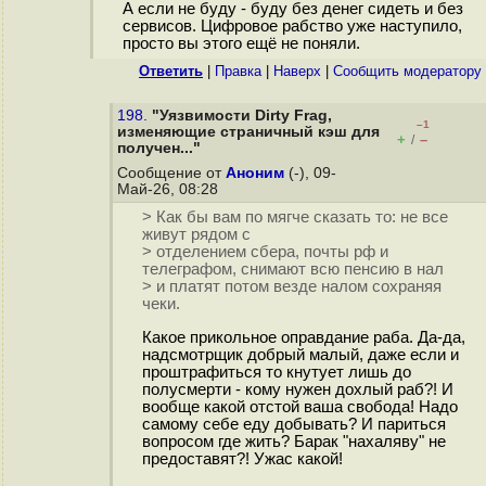
А если не буду - буду без денег сидеть и без
сервисов. Цифровое рабство уже наступило,
просто вы этого ещё не поняли.
Ответить
|
Правка
|
Наверх
|
Cообщить модератору
198.
"Уязвимости Dirty Frag,
–1
изменяющие страничный кэш для
+
–
/
получен..."
Сообщение от
Аноним
(-), 09-
Май-26, 08:28
> Как бы вам по мягче сказать то: не все
живут рядом с
> отделением сбера, почты рф и
телеграфом, снимают всю пенсию в нал
> и платят потом везде налом сохраняя
чеки.
Какое прикольное оправдание раба. Да-да,
надсмотрщик добрый малый, даже если и
проштрафиться то кнутует лишь до
полусмерти - кому нужен дохлый раб?! И
вообще какой отстой ваша свобода! Надо
самому себе еду добывать? И париться
вопросом где жить? Барак "нахаляву" не
предоставят?! Ужас какой!