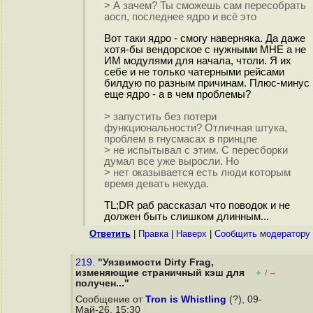
> А зачем? Ты сможешь сам пересобрать
аосп, последнее ядро и всё это
Вот таки ядро - смогу наверняка. Да даже
хотя-бы вендорское с нужными МНЕ а не
ИМ модулями для начала, чтоли. Я их
себе и не только чатерными рейсами
билдую по разным причинам. Плюс-минус
еще ядро - а в чем проблемы?
> запустить без потери
функциональности? Отличная штука,
проблем в гнусмасах в принцпе
> не испытывал с этим. С пересборки
думал все уже выросли. Но
> нет оказывается есть люди которым
время девать некуда.
TL;DR раб рассказал что поводок и не
должен быть слишком длинным...
Ответить
|
Правка
|
Наверх
|
Cообщить модератору
219.
"Уязвимости Dirty Frag,
изменяющие страничный кэш для
+
–
/
получен..."
Сообщение от
Tron is Whistling
(?), 09-
Май-26, 15:30