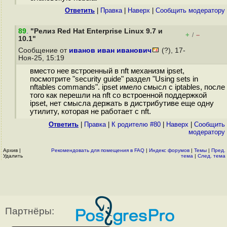
Ответить
|
Правка
|
Наверх
|
Cообщить модератору
89
.
"Релиз Red Hat Enterprise Linux 9.7 и
+
–
/
10.1"
Сообщение от
иванов иван иванович
(?), 17-
Ноя-25, 15:19
вместо нее встроенный в nft механизм ipset,
посмотрите "security guide" раздел "Using sets in
nftables commands". ipset имело смысл с iptables, после
того как перешли на nft со встроенной поддержкой
ipset, нет смысла держать в дистрибутиве еще одну
утилиту, которая не работает с nft.
Ответить
|
Правка
|
К родителю #80
|
Наверх
|
Cообщить
модератору
Архив
|
Рекомендовать для помещения в FAQ
|
Индекс форумов
|
Темы
|
Пред.
Удалить
тема
|
След. тема
Партнёры: