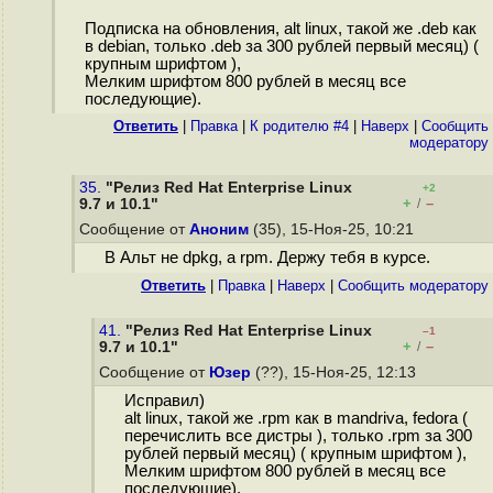
Подписка на обновления, alt linux, такой же .deb как
в debian, только .deb за 300 рублей первый месяц) (
крупным шрифтом ),
Мелким шрифтом 800 рублей в месяц все
последующие).
Ответить
|
Правка
|
К родителю #4
|
Наверх
|
Cообщить
модератору
35.
"Релиз Red Hat Enterprise Linux
+2
+
–
9.7 и 10.1"
/
Сообщение от
Аноним
(35), 15-Ноя-25, 10:21
В Альт не dpkg, а rpm. Держу тебя в курсе.
Ответить
|
Правка
|
Наверх
|
Cообщить модератору
41.
"Релиз Red Hat Enterprise Linux
–1
+
–
9.7 и 10.1"
/
Сообщение от
Юзер
(??), 15-Ноя-25, 12:13
Исправил)
alt linux, такой же .rpm как в mandriva, fedora (
перечислить все дистры ), только .rpm за 300
рублей первый месяц) ( крупным шрифтом ),
Мелким шрифтом 800 рублей в месяц все
последующие).