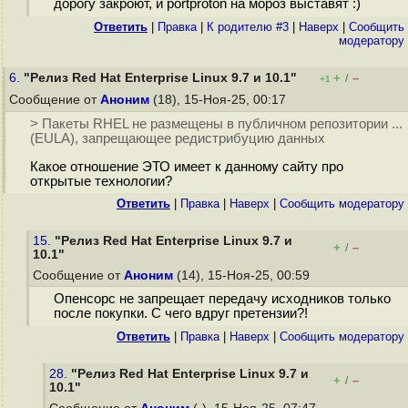
дорогу закроют, и portproton на мороз выставят :)
Ответить
|
Правка
|
К родителю #3
|
Наверх
|
Cообщить
модератору
6.
"Релиз Red Hat Enterprise Linux 9.7 и 10.1"
+
–
/
+1
Сообщение от
Аноним
(18), 15-Ноя-25, 00:17
> Пакеты RHEL не размещены в публичном репозитории ...
(EULA), запрещающее редистрибуцию данных
Какое отношение ЭТО имеет к данному сайту про
открытые технологии?
Ответить
|
Правка
|
Наверх
|
Cообщить модератору
15.
"Релиз Red Hat Enterprise Linux 9.7 и
+
–
/
10.1"
Сообщение от
Аноним
(14), 15-Ноя-25, 00:59
Опенсорс не запрещает передачу исходников только
после покупки. С чего вдруг претензии?!
Ответить
|
Правка
|
Наверх
|
Cообщить модератору
28.
"Релиз Red Hat Enterprise Linux 9.7 и
+
–
/
10.1"