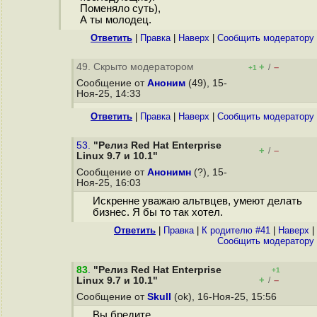
Поменяло суть),
А ты молодец.
Ответить
|
Правка
|
Наверх
|
Cообщить модератору
49. Скрыто модератором
+
–
/
+1
Сообщение от
Аноним
(49), 15-
Ноя-25, 14:33
Ответить
|
Правка
|
Наверх
|
Cообщить модератору
53.
"Релиз Red Hat Enterprise
+
–
/
Linux 9.7 и 10.1"
Сообщение от
Анонимн
(?), 15-
Ноя-25, 16:03
Искренне уважаю альтвцев, умеют делать
бизнес. Я бы то так хотел.
Ответить
|
Правка
|
К родителю #41
|
Наверх
|
Cообщить модератору
83
.
"Релиз Red Hat Enterprise
+1
+
–
Linux 9.7 и 10.1"
/
Сообщение от
Skull
(ok), 16-Ноя-25, 15:56
Вы бредите.