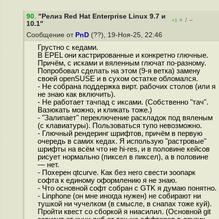
90
.
"Релиз Red Hat Enterprise Linux 9.7 и
+
–
/
+1
10.1"
Сообщение от
PnD
(??), 19-Ноя-25, 22:46
Грустно с кедами.
В EPEL они кастрированные и конкретно глючные.
Причём, с исками и вяленным глючат по-разному.
Попробовал сделать на этом (9-я ветка) замену
своей openSUSE и в сухом остатке обломался.
- Не собрана поддержка вирт. рабочих столов (или я
не знаю как включить).
- Не работает тачпад с иксами. (Собственно "тач".
Вазюкать можно, и кликать тоже.)
- "Залипает" переключение раскладок под вяленым
(с клавиатуры). Пользоваться тупо невозможно.
- Глючный рендеринг шрифтов, причём в первую
очередь в самих кедах. Я использую "растровые"
шрифты на всём что не hi-res, и в половине кейсов
рисует нормально (пиксел в пиксел), а в половине
— нет.
- Похерен qtcurve. Как без него свести зоопарк
софта к единому оформлению я не знаю.
- Что основной софт собран с GTK я думаю понятно.
- Linphone (он мне иногда нужен) не собирают ни
тушкой ни чучелком (в смысле, в снапах тоже куй).
Пройти квест со сборкой я ниасилил. (Основной git