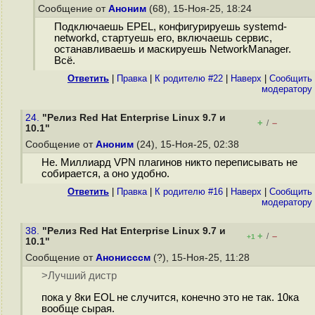
Сообщение от
Аноним
(68), 15-Ноя-25, 18:24
Подключаешь EPEL, конфигурируешь systemd-
networkd, стартуешь его, включаешь сервис,
останавливаешь и маскируешь NetworkManager.
Всё.
Ответить
|
Правка
|
К родителю #22
|
Наверх
|
Cообщить
модератору
24.
"Релиз Red Hat Enterprise Linux 9.7 и
+
–
/
10.1"
Сообщение от
Аноним
(24), 15-Ноя-25, 02:38
Не. Миллиард VPN плагинов никто переписывать не
собирается, а оно удобно.
Ответить
|
Правка
|
К родителю #16
|
Наверх
|
Cообщить
модератору
38.
"Релиз Red Hat Enterprise Linux 9.7 и
+
–
/
+1
10.1"
Сообщение от
Анонисссм
(?), 15-Ноя-25, 11:28
>Лучший дистр
пока у 8ки EOL не случится, конечно это не так. 10ка
вообще сырая.