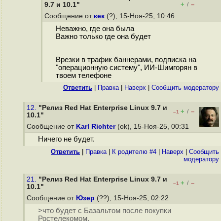
+
–
9.7 и 10.1"
/
Сообщение от
кек
(?), 15-Ноя-25, 10:46
Неважно, где она была
Важно только где она будет
Врезки в трафик баннерами, подписка на
"операционную систему", ИИ-Шимгорян в
твоем телефоне
Ответить
|
Правка
|
Наверх
|
Cообщить модератору
12.
"Релиз Red Hat Enterprise Linux 9.7 и
+
–
/
–1
10.1"
Сообщение от
Karl Richter
(ok), 15-Ноя-25, 00:31
Ничего не будет.
Ответить
|
Правка
|
К родителю #4
|
Наверх
|
Cообщить
модератору
21.
"Релиз Red Hat Enterprise Linux 9.7 и
+
–
/
–1
10.1"
Сообщение от
Юзер
(??), 15-Ноя-25, 02:22
>что будет с Базальтом после покупки
Ростелекомом.