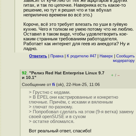
зависит от кучи либ от тех же аффтаров в других
гитах, и так по цепочке. Наверняка есть какое-то
решение, но тут я решил что и так вбухал
неприлично времени во всё это.)
Короче, всё это требует влезать по уши в гуёвую
кухню. Чего я толком не умею потому что не люблю.
Оставил в таком виде, чтобы удовлетворить кое-
каким странным требованиям работодателя.
Работает как интернет для геев из анекдота? Ну и
ладно.
Ответить
|
Правка
|
К родителю #47
|
Наверх
|
Cообщить
модератору
92
.
"Релиз Red Hat Enterprise Linux 9.7
+
–
/
и 10.1"
Сообщение от
fi
(ok), 22-Ноя-25, 11:06
> Грустно с кедами.
> В EPEL они кастрированные и конкретно
глючные. Причём, с исками и вяленным
> глючат по-разному.
> Попробовал сделать на этом (9-я ветка) замену
своей openSUSE и в сухом
> остатке обломался.
Вот реальный ответ, спасибо!