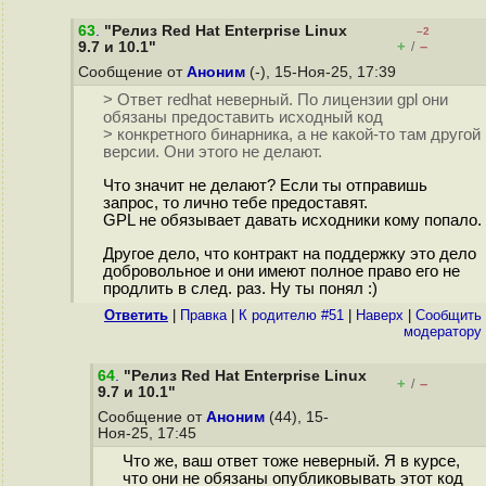
63
.
"Релиз Red Hat Enterprise Linux
–2
+
–
9.7 и 10.1"
/
Сообщение от
Аноним
(-), 15-Ноя-25, 17:39
> Ответ redhat неверный. По лицензии gpl они
обязаны предоставить исходный код
> конкретного бинарника, а не какой-то там другой
версии. Они этого не делают.
Что значит не делают? Если ты отправишь
запрос, то лично тебе предоставят.
GPL не обязывает давать исходники кому попало.
Другое дело, что контракт на поддержку это дело
добровольное и они имеют полное право его не
продлить в след. раз. Ну ты понял :)
Ответить
|
Правка
|
К родителю #51
|
Наверх
|
Cообщить
модератору
64
.
"Релиз Red Hat Enterprise Linux
+
–
/
9.7 и 10.1"
Сообщение от
Аноним
(44), 15-
Ноя-25, 17:45
Что же, ваш ответ тоже неверный. Я в курсе,
что они не обязаны опубликовывать этот код