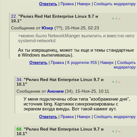
Ответить
|
Правка
|
Наверх
|
Cообщить модератору
22.
"Релиз Red Hat Enterprise Linux 9.7 и
+
–
/
10.1"
Сообщение от
Юзер
(??), 15-Ноя-25, 02:23
>можно было NetworkManger выпилить и вместно него
systemd-networkd
Ах ты извращенец, может ты еще и темы стандартные
в Windows выпиливаешь).
Ответить
|
Правка
|
К родителю #16
|
Наверх
|
Cообщить
модератору
34.
"Релиз Red Hat Enterprise Linux 9.7 и
+
–
/
10.1"
Сообщение от
Аноним
(34), 15-Ноя-25, 10:11
У меня подключены обои типа "изображение дня",
источник bing. Картинки синхронизированы с
экраном входа винды. Вот такой каминг аут.
Ответить
|
Правка
|
Наверх
|
Cообщить модератору
68
.
"Релиз Red Hat Enterprise Linux 9.7 и
+
–
/
10.1"