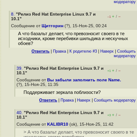
модератору
8.
"Релиз Red Hat Enterprise Linux 9.7 и
+
–
/
–1
10.1"
Сообщение от
Щитгорин
(?), 15-Ноя-25, 00:24
А что базальт делает, что превозносит своего в те
исходники, кроме перебивки шильдика и нескучных
обоев?
Ответить
|
Правка
|
К родителю #3
|
Наверх
|
Cообщить
модератору
39.
"Релиз Red Hat Enterprise Linux 9.7 и
+
–
/
+1
10.1"
Сообщение от
Вы забыли заполнить поле Name.
(?), 15-Ноя-25, 11:35
Поддерживает зеркала поблизости?
Ответить
|
Правка
|
Наверх
|
Cообщить модератору
40.
"Релиз Red Hat Enterprise Linux 9.7 и
+
–
/
+3
10.1"
Сообщение от
KALIBR10
(ok), 15-Ноя-25, 11:42
> А что базальт делает, что превозносит своего в те