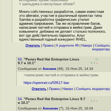
исходники, кроме перебивки
> шильдика и нескучных обоев?
Много собственных разработок, самая известная
это alterator, участие в различный проектах типа
Samba и разработка графических утилит
администрирования. Так же исправление багов,
написание патчей и отправка в мейнстрим. Даже
комьюнити дебиана не делает столько полезного,
вот где действительно паразиты. Альт
единственный годный конкурент RHEL.
Ответить
|
Правка
|
К родителю #8
|
Наверх
|
Cообщить
модератору
50.
"Релиз Red Hat Enterprise Linux
+1
+
–
9.7 и 10.1"
/
Сообщение от
Аноним
(48), 15-Ноя-25, 14:34
>написание патчей и отправка в мейнстрим
https://opennet.ru/59517-law
Ответить
|
Правка
|
Наверх
|
Cообщить модератору
54.
"Релиз Red Hat Enterprise Linux 9.7
+
–
/
и 10.1"
Сообщение от
Анонимн
(?), 15-Ноя-25, 16:04