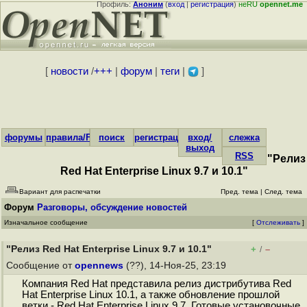
Профиль:
Аноним
(
вход
|
регистрация
)
неRU
opennet.me
[
новости
/
+++
|
форум
|
теги
|
]
форумы
правила/FAQ
поиск
регистрация
вход/
слежка
выход
RSS
"Релиз
Red Hat Enterprise Linux 9.7 и 10.1"
Вариант для распечатки
Пред. тема
|
След. тема
Форум
Разговоры, обсуждение новостей
Изначальное сообщение
[
Отслеживать
]
"Релиз Red Hat Enterprise Linux 9.7 и 10.1"
+
–
/
Сообщение от
opennews
(??), 14-Ноя-25, 23:19
Компания Red Hat представила релиз дистрибутива Red
Hat Enterprise Linux 10.1, а также обновление прошлой
ветки - Red Hat Enterprise Linux 9.7. Готовые установочные