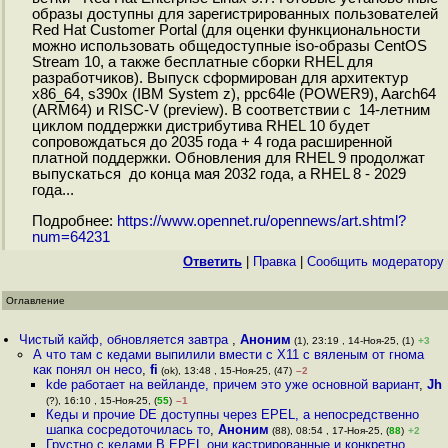
образы доступны для зарегистрированных пользователей
Red Hat Customer Portal (для оценки функциональности
можно использовать общедоступные iso-образы CentOS
Stream 10, а также бесплатные сборки RHEL для
разработчиков). Выпуск сформирован для архитектур
x86_64, s390x (IBM System z), ppc64le (POWER9), Aarch64
(ARM64) и RISC-V (preview). В соответствии с 14-летним
циклом поддержки дистрибутива RHEL 10 будет
сопровождаться до 2035 года + 4 года расширенной
платной поддержки. Обновления для RHEL 9 продолжат
выпускаться до конца мая 2032 года, а RHEL 8 - 2029
года...
Подробнее:
https://www.opennet.ru/opennews/art.shtml?
num=64231
Ответить
|
Правка
|
Cообщить модератору
Оглавление
Чистый кайф, обновляется завтра
,
Аноним
(1), 23:19 , 14-Ноя-25, (1)
+3
А что там с кедами выпилили вмести с X11 с вяленым от гнома
как понял он несо
,
fi
(ok), 13:48 , 15-Ноя-25, (47)
–2
kde работает на вейланде, причем это уже основной вариант
,
Jh
(?), 16:10 , 15-Ноя-25, (
55
)
–1
Кеды и прочие DE доступны через EPEL, а непосредственно
шапка сосредоточилась то
,
Аноним
(88), 08:54 , 17-Ноя-25, (
88
)
+2
Грустно с кедами В EPEL они кастрированные и конкретно