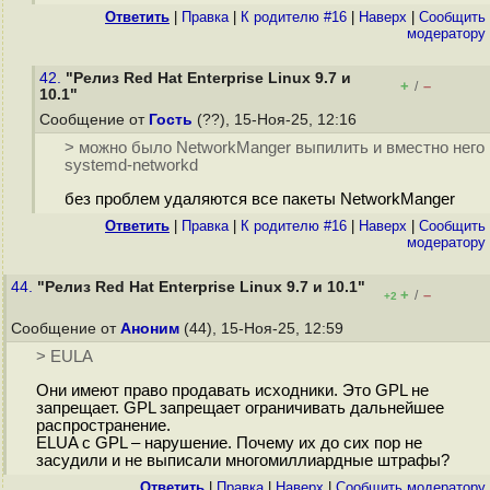
Ответить
|
Правка
|
К родителю #16
|
Наверх
|
Cообщить
модератору
42.
"Релиз Red Hat Enterprise Linux 9.7 и
+
–
/
10.1"
Сообщение от
Гость
(??), 15-Ноя-25, 12:16
> можно было NetworkManger выпилить и вместно него
systemd-networkd
без проблем удаляются все пакеты NetworkManger
Ответить
|
Правка
|
К родителю #16
|
Наверх
|
Cообщить
модератору
44.
"Релиз Red Hat Enterprise Linux 9.7 и 10.1"
+
–
/
+2
Сообщение от
Аноним
(44), 15-Ноя-25, 12:59
> EULA
Они имеют право продавать исходники. Это GPL не
запрещает. GPL запрещает ограничивать дальнейшее
распространение.
ELUA с GPL – нарушение. Почему их до сих пор не
засудили и не выписали многомиллиардные штрафы?
Ответить
|
Правка
|
Наверх
|
Cообщить модератору