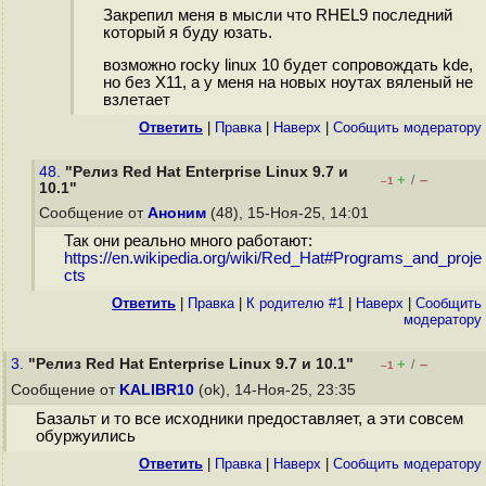
Закрепил меня в мысли что RHEL9 последний
который я буду юзать.
возможно rocky linux 10 будет сопровождать kde,
но без X11, а у меня на новых ноутах вяленый не
взлетает
Ответить
|
Правка
|
Наверх
|
Cообщить модератору
48.
"Релиз Red Hat Enterprise Linux 9.7 и
+
–
/
–1
10.1"
Сообщение от
Аноним
(48), 15-Ноя-25, 14:01
Так они реально много работают:
https://en.wikipedia.org/wiki/Red_Hat#Programs_and_proje
cts
Ответить
|
Правка
|
К родителю #1
|
Наверх
|
Cообщить
модератору
3.
"Релиз Red Hat Enterprise Linux 9.7 и 10.1"
+
–
/
–1
Сообщение от
KALIBR10
(ok), 14-Ноя-25, 23:35
Базальт и то все исходники предоставляет, а эти совсем
обуржуились
Ответить
|
Правка
|
Наверх
|
Cообщить модератору