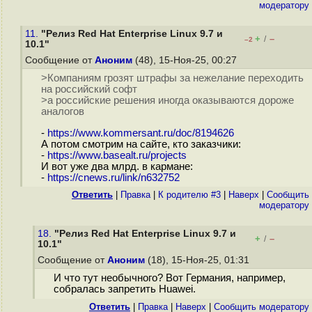
модератору
11.
"Релиз Red Hat Enterprise Linux 9.7 и
+
–
/
–2
10.1"
Сообщение от
Аноним
(48), 15-Ноя-25, 00:27
>Компаниям грозят штрафы за нежелание переходить
на российский софт
>а российские решения иногда оказываются дороже
аналогов
-
https://www.kommersant.ru/doc/8194626
А потом смотрим на сайте, кто заказчики:
-
https://www.basealt.ru/projects
И вот уже два млрд. в кармане:
-
https://cnews.ru/link/n632752
Ответить
|
Правка
|
К родителю #3
|
Наверх
|
Cообщить
модератору
18.
"Релиз Red Hat Enterprise Linux 9.7 и
+
–
/
10.1"
Сообщение от
Аноним
(18), 15-Ноя-25, 01:31
И что тут необычного? Вот Германия, например,
собралась запретить Huawei.
Ответить
|
Правка
|
Наверх
|
Cообщить модератору