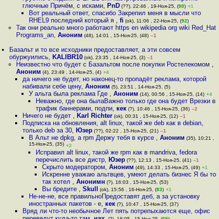
глючные Причём, с исками
,
PnD
(??), 22:46 , 19-Ноя-25, (
90
)
+1
Вот реальный ответ, спасибо Закрепил меня в мысли что
RHEL9 последний который я
,
fi
(ok), 11:06 , 22-Ноя-25, (
92
)
Так они реально много работают https en wikipedia org wiki Red_Hat
Programs_an
,
Аноним
(48), 14:01 , 15-Ноя-25, (48)
–1
Базальт и то все исходники предоставляет, а эти совсем
обуржуились
,
KALIBR10
(ok), 23:35 , 14-Ноя-25, (3)
–1
Неизвестно что будет с Базальтом после покупки Ростелекомом
,
Аноним
(4), 23:49 , 14-Ноя-25, (4)
+4
да ничего не будет, но наконец-то пропадёт реклама, которой
набивали себе цену
,
Аноним
(5), 23:51 , 14-Ноя-25, (5)
У альта была реклама Где
,
Аноним
(14), 00:56 , 15-Ноя-25, (14)
+4
Неважно, где она былаВажно только где она будет Врезки в
трафик баннерами, подпи
,
кек
(?), 10:46 , 15-Ноя-25, (36)
–2
Ничего не будет
,
Karl Richter
(ok), 00:31 , 15-Ноя-25, (12)
–1
Подписка на обновления, alt linux, такой же deb как в debian,
только deb за 30
,
Юзер
(??), 02:22 , 15-Ноя-25, (21)
–1
В Альт не dpkg, а rpm Держу тебя в курсе
,
Аноним
(35), 10:21 ,
15-Ноя-25, (35)
+2
Исправил alt linux, такой же rpm как в mandriva, fedora
перечислить все дистр
,
Юзер
(??), 12:13 , 15-Ноя-25, (41)
–1
Скрыто модератором
,
Аноним
(49), 14:33 , 15-Ноя-25, (49)
+1
Искренне уважаю альтвцев, умеют делать бизнес Я бы то
так хотел
,
Анонимн
(?), 16:03 , 15-Ноя-25, (53)
Вы бредите
,
Skull
(ok), 15:56 , 16-Ноя-25, (
83
)
+1
Не-не-не, все правильноПредоставят деб, а за установку
иностранных пакетов - е
,
кек
(?), 10:47 , 15-Ноя-25, (37)
Вряд ли что-то необычное Лет пять потрепыхаются еще, офис
переведут куда-то там
,
нах.
(?), 18:05 , 15-Ноя-25, (
65
)