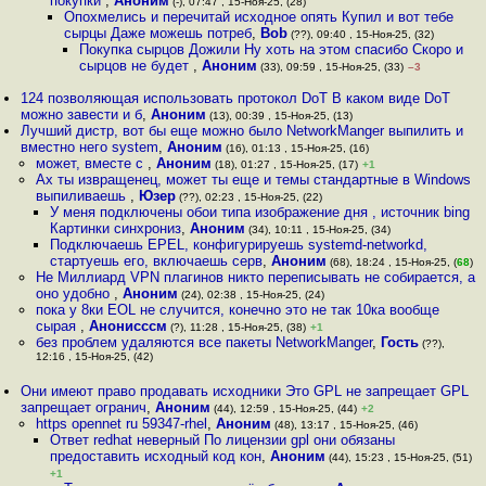
покупки
,
Аноним
(-), 07:47 , 15-Ноя-25, (28)
Опохмелись и перечитай исходное опять Купил и вот тебе
сырцы Даже можешь потреб
,
Bob
(??), 09:40 , 15-Ноя-25, (32)
Покупка сырцов Дожили Ну хоть на этом спасибо Скоро и
сырцов не будет
,
Аноним
(33), 09:59 , 15-Ноя-25, (33)
–3
124 позволяющая использовать протокол DoT В каком виде DoT
можно завести и б
,
Аноним
(13), 00:39 , 15-Ноя-25, (13)
Лучший дистр, вот бы еще можно было NetworkManger выпилить и
вместно него system
,
Аноним
(16), 01:13 , 15-Ноя-25, (16)
может, вместе с
,
Аноним
(18), 01:27 , 15-Ноя-25, (17)
+1
Ах ты извращенец, может ты еще и темы стандартные в Windows
выпиливаешь
,
Юзер
(??), 02:23 , 15-Ноя-25, (22)
У меня подключены обои типа изображение дня , источник bing
Картинки синхрониз
,
Аноним
(34), 10:11 , 15-Ноя-25, (34)
Подключаешь EPEL, конфигурируешь systemd-networkd,
стартуешь его, включаешь серв
,
Аноним
(68), 18:24 , 15-Ноя-25, (
68
)
Не Миллиард VPN плагинов никто переписывать не собирается, а
оно удобно
,
Аноним
(24), 02:38 , 15-Ноя-25, (24)
пока у 8ки EOL не случится, конечно это не так 10ка вообще
сырая
,
Анонисссм
(?), 11:28 , 15-Ноя-25, (38)
+1
без проблем удаляются все пакеты NetworkManger
,
Гость
(??),
12:16 , 15-Ноя-25, (42)
Они имеют право продавать исходники Это GPL не запрещает GPL
запрещает огранич
,
Аноним
(44), 12:59 , 15-Ноя-25, (44)
+2
https opennet ru 59347-rhel
,
Аноним
(48), 13:17 , 15-Ноя-25, (46)
Ответ redhat неверный По лицензии gpl они обязаны
предоставить исходный код кон
,
Аноним
(44), 15:23 , 15-Ноя-25, (51)
+1