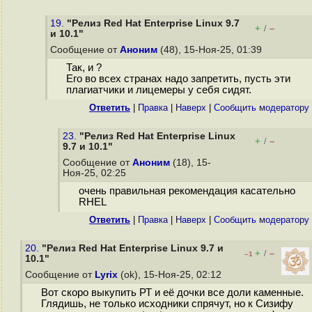
19.
"Релиз Red Hat Enterprise Linux 9.7
+
–
/
и 10.1"
Сообщение от
Аноним
(48), 15-Ноя-25, 01:39
Так, и ?
Его во всех странах надо запретить, пусть эти
плагиатчики и лицемеры у себя сидят.
Ответить
|
Правка
|
Наверх
|
Cообщить модератору
23.
"Релиз Red Hat Enterprise Linux
+
–
/
9.7 и 10.1"
Сообщение от
Аноним
(18), 15-
Ноя-25, 02:25
очень правильная рекомендация касательно
RHEL
Ответить
|
Правка
|
Наверх
|
Cообщить модератору
20.
"Релиз Red Hat Enterprise Linux 9.7 и
+
–
/
–1
10.1"
Сообщение от
Lyrix
(ok), 15-Ноя-25, 02:12
Вот скоро выкупить РТ и её дочки все доли каменные.
Глядишь, не только исходники спрячут, но к Сизифу