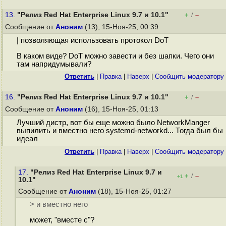
13.
"Релиз Red Hat Enterprise Linux 9.7 и 10.1"
+
–
/
Сообщение от
Аноним
(13), 15-Ноя-25, 00:39
| позволяющая использовать протокол DoT
В каком виде? DoT можно завести и без шапки. Чего они
там напридумывали?
Ответить
|
Правка
|
Наверх
|
Cообщить модератору
16.
"Релиз Red Hat Enterprise Linux 9.7 и 10.1"
+
–
/
Сообщение от
Аноним
(16), 15-Ноя-25, 01:13
Лучший дистр, вот бы еще можно было NetworkManger
выпилить и вместно него systemd-networkd... Тогда был бы
идеал
Ответить
|
Правка
|
Наверх
|
Cообщить модератору
17.
"Релиз Red Hat Enterprise Linux 9.7 и
+
–
/
+1
10.1"
Сообщение от
Аноним
(18), 15-Ноя-25, 01:27
> и вместно него
может, "вместе с"?