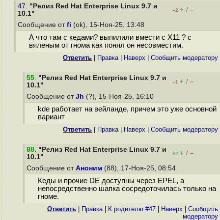
47.
"Релиз Red Hat Enterprise Linux 9.7 и
+
–
/
–2
10.1"
Сообщение от
fi
(ok), 15-Ноя-25, 13:48
А что там с кедами? выпилили вмести с X11 ? с
вяленым от гнома как понял он несовместим.
Ответить
|
Правка
|
Наверх
|
Cообщить модератору
55
.
"Релиз Red Hat Enterprise Linux 9.7 и
+
–
/
–1
10.1"
Сообщение от
Jh
(?), 15-Ноя-25, 16:10
kde работает на вейланде, причем это уже основной
вариант
Ответить
|
Правка
|
Наверх
|
Cообщить модератору
88
.
"Релиз Red Hat Enterprise Linux 9.7 и
+
–
/
+2
10.1"
Сообщение от
Аноним
(88), 17-Ноя-25, 08:54
Кеды и прочие DE доступны через EPEL, а
непосредственно шапка сосредоточилась только на
гноме.
Ответить
|
Правка
|
К родителю #47
|
Наверх
|
Cообщить
модератору