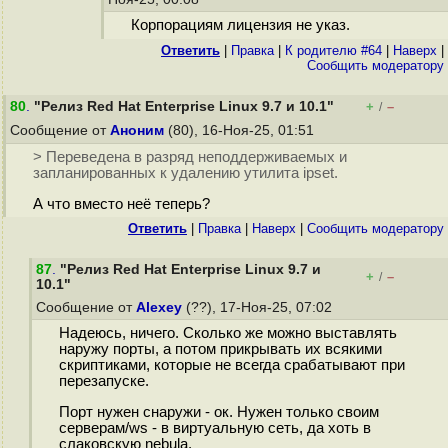
Корпорациям лицензия не указ.
Ответить
|
Правка
|
К родителю #64
|
Наверх
|
Cообщить модератору
80
.
"Релиз Red Hat Enterprise Linux 9.7 и 10.1"
+
–
/
Сообщение от
Аноним
(80), 16-Ноя-25, 01:51
> Переведена в разряд неподдерживаемых и
запланированных к удалению утилита ipset.
А что вместо неё теперь?
Ответить
|
Правка
|
Наверх
|
Cообщить модератору
87
.
"Релиз Red Hat Enterprise Linux 9.7 и
+
–
/
10.1"
Сообщение от
Alexey
(??), 17-Ноя-25, 07:02
Надеюсь, ничего. Сколько же можно выставлять
наружу порты, а потом прикрывать их всякими
скриптиками, которые не всегда срабатывают при
перезапуске.
Порт нужен снаружи - ок. Нужен только своим
серверам/ws - в виртуальную сеть, да хоть в
слаковскую nebula.