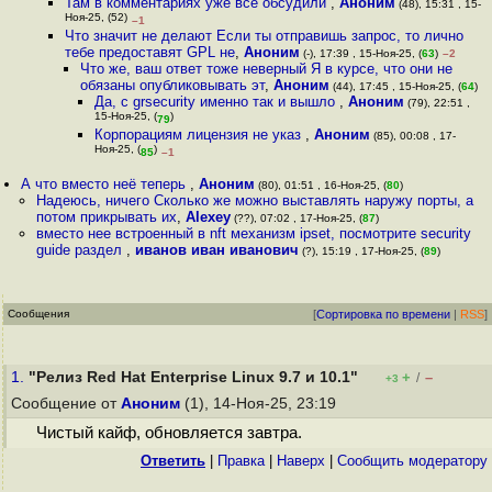
Там в комментариях уже всё обсудили
,
Аноним
(48), 15:31 , 15-
Ноя-25, (52)
–1
Что значит не делают Если ты отправишь запрос, то лично
тебе предоставят GPL не
,
Аноним
(-), 17:39 , 15-Ноя-25, (
63
)
–2
Что же, ваш ответ тоже неверный Я в курсе, что они не
обязаны опубликовывать эт
,
Аноним
(44), 17:45 , 15-Ноя-25, (
64
)
Да, с grsecurity именно так и вышло
,
Аноним
(79), 22:51 ,
15-Ноя-25, (
)
79
Корпорациям лицензия не указ
,
Аноним
(85), 00:08 , 17-
Ноя-25, (
)
85
–1
А что вместо неё теперь
,
Аноним
(80), 01:51 , 16-Ноя-25, (
80
)
Надеюсь, ничего Сколько же можно выставлять наружу порты, а
потом прикрывать их
,
Alexey
(??), 07:02 , 17-Ноя-25, (
87
)
вместо нее встроенный в nft механизм ipset, посмотрите security
guide раздел
,
иванов иван иванович
(?), 15:19 , 17-Ноя-25, (
89
)
Сообщения
[
Сортировка по времени
|
RSS
]
1.
"Релиз Red Hat Enterprise Linux 9.7 и 10.1"
+
–
/
+3
Сообщение от
Аноним
(1), 14-Ноя-25, 23:19
Чистый кайф, обновляется завтра.
Ответить
|
Правка
|
Наверх
|
Cообщить модератору