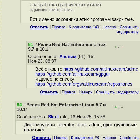
>разработка графических утилит
администрирования.
Вот именно исходники этих программ закрытые.
Ответить
|
Правка
|
К родителю #40
|
Наверх
|
Cообщить
модератору
81
.
"Релиз Red Hat Enterprise Linux
+
–
/
9.7 и 10.1"
Сообщение от
Аноним
(81), 16-
Ноя-25, 08:37
Всё открыто
https://github.com/altlinuxteam/admc
https://github.com/altlinuxteam/gpgui
и далее по списку
https://github.com/orgs/altlinuxteam/repositories
Ответить
|
Правка
|
Наверх
|
Cообщить модератору
84
.
"Релиз Red Hat Enterprise Linux 9.7 и
+
–
/
10.1"
Сообщение от
Skull
(ok), 16-Ноя-25, 15:58
Дистрибутивы, alterator, tuner, admc, gpui, групповые
политики.
Ответить
|
Правка
|
К родителю #8
|
Наверх
|
Cообщить