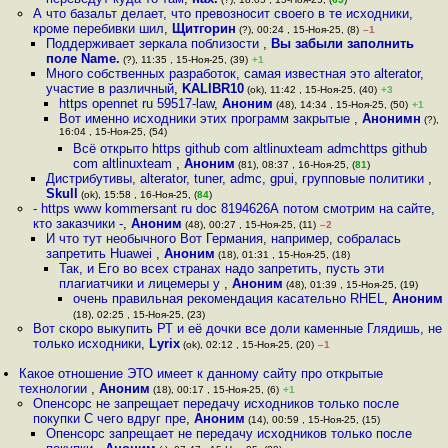
А что базальт делает, что превозносит своего в те исходники,
кроме перебивки шил
,
Щитгорин
(?), 00:24 , 15-Ноя-25, (8)
–1
Поддерживает зеркала поблизости
,
Вы забыли заполнить
поле Name.
(?), 11:35 , 15-Ноя-25, (39)
+1
Много собственных разработок, самая известная это alterator,
участие в различный
,
KALIBR10
(ok), 11:42 , 15-Ноя-25, (40)
+3
https opennet ru 59517-law
,
Аноним
(48), 14:34 , 15-Ноя-25, (50)
+1
Вот именно исходники этих программ закрытые
,
Анонимн
(?),
16:04 , 15-Ноя-25, (54)
Всё открыто https github com altlinuxteam admchttps github
com altlinuxteam
,
Аноним
(81), 08:37 , 16-Ноя-25, (
81
)
Дистрибутивы, alterator, tuner, admc, gpui, групповые политики
,
Skull
(ok), 15:58 , 16-Ноя-25, (
84
)
- https www kommersant ru doc 8194626А потом смотрим на сайте,
кто заказчики -
,
Аноним
(48), 00:27 , 15-Ноя-25, (11)
–2
И что тут необычного Вот Германия, например, собралась
запретить Huawei
,
Аноним
(18), 01:31 , 15-Ноя-25, (18)
Так, и Его во всех странах надо запретить, пусть эти
плагиатчики и лицемеры у
,
Аноним
(48), 01:39 , 15-Ноя-25, (19)
очень правильная рекомендация касательно RHEL
,
Аноним
(18), 02:25 , 15-Ноя-25, (23)
Вот скоро выкупить РТ и её дочки все доли каменные Глядишь, не
только исходники
,
Lyrix
(ok), 02:12 , 15-Ноя-25, (20)
–1
Какое отношение ЭТО имеет к данному сайту про открытые
технологии
,
Аноним
(18), 00:17 , 15-Ноя-25, (6)
+1
Опенсорс не запрещает передачу исходников только после
покупки С чего вдруг пре
,
Аноним
(14), 00:59 , 15-Ноя-25, (15)
Опенсорс запрещает не передачу исходников только после