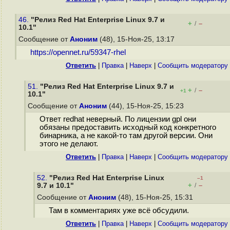
46.
"Релиз Red Hat Enterprise Linux 9.7 и
+
–
/
10.1"
Сообщение от
Аноним
(48), 15-Ноя-25, 13:17
https://opennet.ru/59347-rhel
Ответить
|
Правка
|
Наверх
|
Cообщить модератору
51.
"Релиз Red Hat Enterprise Linux 9.7 и
+
–
/
+1
10.1"
Сообщение от
Аноним
(44), 15-Ноя-25, 15:23
Ответ redhat неверный. По лицензии gpl они
обязаны предоставить исходный код конкретного
бинарника, а не какой-то там другой версии. Они
этого не делают.
Ответить
|
Правка
|
Наверх
|
Cообщить модератору
52.
"Релиз Red Hat Enterprise Linux
–1
+
–
9.7 и 10.1"
/
Сообщение от
Аноним
(48), 15-Ноя-25, 15:31
Там в комментариях уже всё обсудили.
Ответить
|
Правка
|
Наверх
|
Cообщить модератору