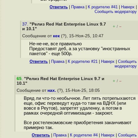
Ответить
|
Правка
|
К родителю #41
|
Наверх
|
Cообщить модератору
37.
"Релиз Red Hat Enterprise Linux 9.7
+
–
/
и 10.1"
Сообщение от
кек
(?), 15-Ноя-25, 10:47
Не-не-не, все правильно
Предоставят деб, а за установку "иностранных
пакетов" - еще 500р.
Ответить
|
Правка
|
К родителю #21
|
Наверх
|
Cообщить
модератору
65
.
"Релиз Red Hat Enterprise Linux 9.7 и
+
–
/
10.1"
Сообщение от
нах.
(?), 15-Ноя-25, 18:05
Вряд ли что-то необычное. Лет пять потрепыхаются
еще, офис переведут куда-то там на ВДНХ (или
вовсе в Реутов), запретят удаленку, а потом в
рамках очередной оптимизации - закроют.
Все ростелекомовские приобретения заканчивают
примерно так.
Ответить
|
Правка
|
К родителю #4
|
Наверх
|
Cообщить