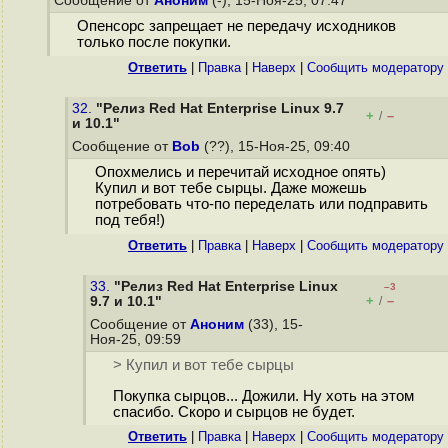
Сообщение от
Аноним
(-), 15-Ноя-25, 07:47
Опенсорс запрещает не передачу исходников
только после покупки.
Ответить
|
Правка
|
Наверх
|
Cообщить модератору
32.
"Релиз Red Hat Enterprise Linux 9.7
+
–
/
и 10.1"
Сообщение от
Bob
(??), 15-Ноя-25, 09:40
Опохмелись и перечитай исходное опять)
Купил и вот тебе сырцы. Даже можешь
потребовать что-по переделать или подправить
под тебя!)
Ответить
|
Правка
|
Наверх
|
Cообщить модератору
33.
"Релиз Red Hat Enterprise Linux
–3
+
–
9.7 и 10.1"
/
Сообщение от
Аноним
(33), 15-
Ноя-25, 09:59
> Купил и вот тебе сырцы
Покупка сырцов... Дожили. Ну хоть на этом
спасибо. Скоро и сырцов не будет.
Ответить
|
Правка
|
Наверх
|
Cообщить модератору