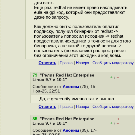
для всех.
Ещё раз: redhat не имеет право накладывать
eula на gpl код, который они предоставляют
даже по запросу.
Как должно быть: пользователь оплатил
подписку, получил бинарник от redhat ->
пользователь попросил исходник -> redhat
предоставила исходники в точности для этого
бинарника, а не какой-то другой версии ->
пользователь (по желанию) распространяет
без ограничений этот исходный код всем.
Ответить
|
Правка
|
Наверх
|
Cообщить модератору
79
.
"Релиз Red Hat Enterprise
+
–
/
Linux 9.7 и 10.1"
Сообщение от
Аноним
(79), 15-
Ноя-25, 22:51
Да, с grsecurity именно так и вышло.
Ответить
|
Правка
|
Наверх
|
Cообщить модератору
85
.
"Релиз Red Hat Enterprise
–1
+
–
Linux 9.7 и 10.1"
/
Сообщение от
Аноним
(85), 17-
Ноя-25, 00:08