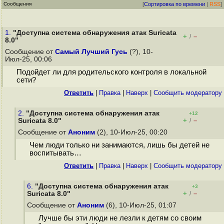
Сообщения
[
Сортировка по времени
|
RSS
]
1.
"Доступна система обнаружения атак Suricata
+
–
/
8.0"
Сообщение от
Самый Лучший Гусь
(?), 10-
Июл-25, 00:06
Подойдет ли для родительского контроля в локальной
сети?
Ответить
|
Правка
|
Наверх
|
Cообщить модератору
2.
"Доступна система обнаружения атак
+12
+
–
Suricata 8.0"
/
Сообщение от
Аноним
(2), 10-Июл-25, 00:20
Чем люди только ни занимаются, лишь бы детей не
воспитывать…
Ответить
|
Правка
|
Наверх
|
Cообщить модератору
6.
"Доступна система обнаружения атак
+3
+
–
Suricata 8.0"
/
Сообщение от
Аноним
(6), 10-Июл-25, 01:07
Лучше бы эти люди не лезли к детям со своим