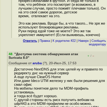
профессионалами в футбол. И беда не только в
том, что ребёнок это посмотрит (и возможно, в
лучшем случае, просто пожмёт плечами только). Он
на это своё самое дорогое, детское
время, отвлекает на это.
Это как реклама. Вроде бы, а что такого... Не зря же
используют блокировщики рекламы.
Руки перед едой тоже не моете? Это же так
укрепляет иммунитет! (Если выживешь, конечно)
Ответить
|
Правка
|
К родителю #22
|
Наверх
|
Cообщить
модератору
48
.
"Доступна система обнаружения атак
+
–
/
Suricata 8.0"
Сообщение от
aruba
(?), 20-Июл-25, 17:53
Достаточно NextDNS для этих целей ну и правило по
редиректу днс на нужный сервер
А еще лучше ClearOS Home
Или даже Ideco UTM железку у них были решения для
смал офис
На мобилы понятное дело ты MDM-профиль
установишь.
и тогда всё будет хорошо.
С другой стороны есть риск получить вебкам на
udp/443 а это MDM-профилем не особо можно.