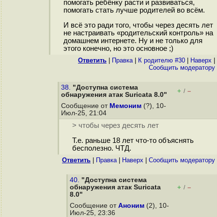
помогать ребёнку расти и развиваться,
помогать стать лучше родителей во всём.
И всё это ради того, чтобы через десять лет
не настраивать «родительский контроль» на
домашнем интернете. Ну и не только для
этого конечно, но это основное ;)
Ответить
|
Правка
|
К родителю #30
|
Наверх
|
Cообщить модератору
38.
"Доступна система
+
–
/
обнаружения атак Suricata 8.0"
Сообщение от
Мемоним
(?), 10-
Июл-25, 21:04
> чтобы через десять лет
Т.е. раньше 18 лет что-то объяснять
бесполезно. ЧТД.
Ответить
|
Правка
|
Наверх
|
Cообщить модератору
40.
"Доступна система
обнаружения атак Suricata
+
–
/
8.0"
Сообщение от
Аноним
(2), 10-
Июл-25, 23:36