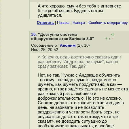
А что хорошо, ему и без тебя в интернете
быстро объяснят. Будешь потом
удивляться.
Ответить
|
Правка
|
Наверх
|
Cообщить модератору
36.
"Доступна система
+1
+
–
обнаружения атак Suricata 8.0"
/
Сообщение от
Аноним
(2), 10-
Июл-25, 20:52
> Конечно, ведь достаточно сказать один
раз ребенку "Андрюша, не шуми", как он
сразу затихает. Так, да?
Нет, не так. Нужно с Андрюше объяснить
_почему_ не надо шуметь, когда можно
шуметь, как шуметь продуктивно, а как —
вредно, и так придётся сделать не менее ста
раз, каждый раз с любовью и
доброжелательностью. Но это не сложно.
Сложно делать это консистентно изо дня в
день, не забивать и не позволять
раздражению и усталости брать верх, не
опускаться до «это так потому, что я так
сказал», не доводить ситуацию до
необходимости наказывать, и вообще