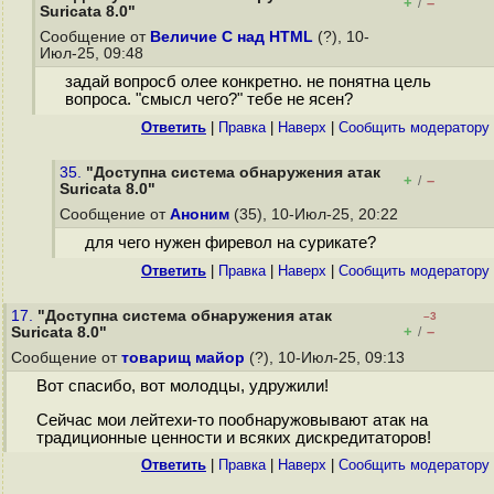
+
–
/
Suricata 8.0"
Сообщение от
Величие C над HTML
(?), 10-
Июл-25, 09:48
задай вопросб олее конкретно. не понятна цель
вопроса. "смысл чего?" тебе не ясен?
Ответить
|
Правка
|
Наверх
|
Cообщить модератору
35.
"Доступна система обнаружения атак
+
–
/
Suricata 8.0"
Сообщение от
Аноним
(35), 10-Июл-25, 20:22
для чего нужен фиревол на сурикате?
Ответить
|
Правка
|
Наверх
|
Cообщить модератору
17.
"Доступна система обнаружения атак
–3
+
–
Suricata 8.0"
/
Сообщение от
товарищ майор
(?), 10-Июл-25, 09:13
Вот спасибо, вот молодцы, удружили!
Сейчас мои лейтехи-то пообнаружовывают атак на
традиционные ценности и всяких дискредитаторов!
Ответить
|
Правка
|
Наверх
|
Cообщить модератору