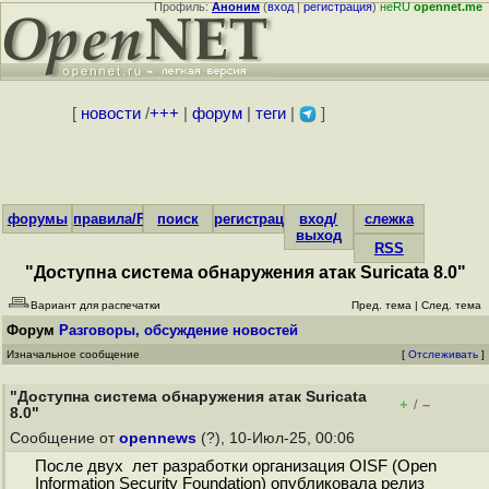
Профиль:
Аноним
(
вход
|
регистрация
)
неRU
opennet.me
[
новости
/
+++
|
форум
|
теги
|
]
форумы
правила/FAQ
поиск
регистрация
вход/
слежка
выход
RSS
"Доступна система обнаружения атак Suricata 8.0"
Вариант для распечатки
Пред. тема
|
След. тема
Форум
Разговоры, обсуждение новостей
Изначальное сообщение
[
Отслеживать
]
"Доступна система обнаружения атак Suricata
+
–
/
8.0"
Сообщение от
opennews
(?), 10-Июл-25, 00:06
После двух лет разработки организация OISF (Open
Information Security Foundation) опубликовала релиз