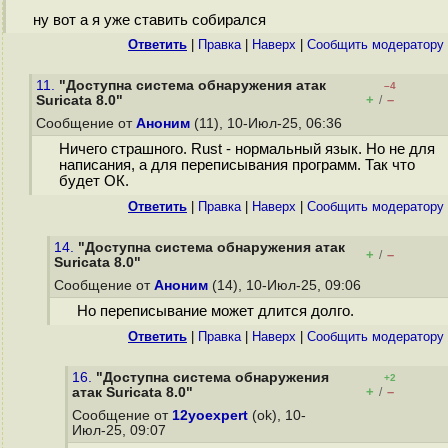
ну вот а я уже ставить собирался
Ответить
|
Правка
|
Наверх
|
Cообщить модератору
11.
"Доступна система обнаружения атак
–4
+
–
Suricata 8.0"
/
Сообщение от
Аноним
(11), 10-Июл-25, 06:36
Ничего страшного. Rust - нормальный язык. Но не для
написания, а для переписывания программ. Так что
будет ОК.
Ответить
|
Правка
|
Наверх
|
Cообщить модератору
14.
"Доступна система обнаружения атак
+
–
/
Suricata 8.0"
Сообщение от
Аноним
(14), 10-Июл-25, 09:06
Но переписывание может длится долго.
Ответить
|
Правка
|
Наверх
|
Cообщить модератору
16.
"Доступна система обнаружения
+2
+
–
атак Suricata 8.0"
/
Сообщение от
12yoexpert
(ok), 10-
Июл-25, 09:07