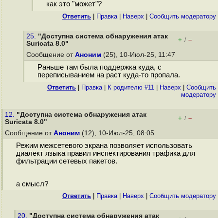
как это "может"?
Ответить
|
Правка
|
Наверх
|
Cообщить модератору
25.
"Доступна система обнаружения атак
+
–
/
Suricata 8.0"
Сообщение от
Аноним
(25), 10-Июл-25, 11:47
Раньше там была поддержка куда, с
переписыванием на раст куда-то пропала.
Ответить
|
Правка
|
К родителю #11
|
Наверх
|
Cообщить
модератору
12.
"Доступна система обнаружения атак
+
–
/
Suricata 8.0"
Сообщение от
Аноним
(12), 10-Июл-25, 08:05
Режим межсетевого экрана позволяет использовать
диалект языка правил инспектирования трафика для
фильтрации сетевых пакетов.
а смысл?
Ответить
|
Правка
|
Наверх
|
Cообщить модератору
20.
"Доступна система обнаружения атак