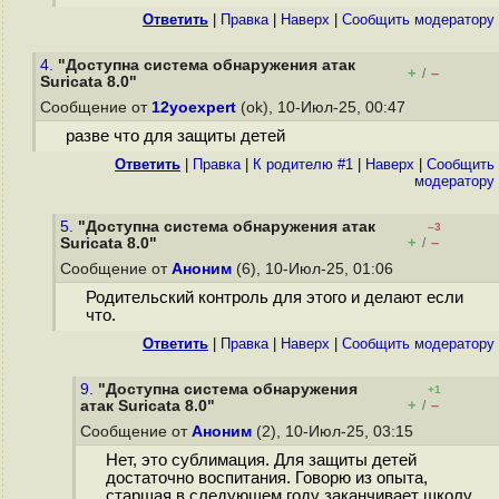
Ответить
|
Правка
|
Наверх
|
Cообщить модератору
4.
"Доступна система обнаружения атак
+
–
/
Suricata 8.0"
Сообщение от
12yoexpert
(ok), 10-Июл-25, 00:47
разве что для защиты детей
Ответить
|
Правка
|
К родителю #1
|
Наверх
|
Cообщить
модератору
5.
"Доступна система обнаружения атак
–3
+
–
Suricata 8.0"
/
Сообщение от
Аноним
(6), 10-Июл-25, 01:06
Родительский контроль для этого и делают если
что.
Ответить
|
Правка
|
Наверх
|
Cообщить модератору
9.
"Доступна система обнаружения
+1
+
–
атак Suricata 8.0"
/
Сообщение от
Аноним
(2), 10-Июл-25, 03:15
Нет, это сублимация. Для защиты детей
достаточно воспитания. Говорю из опыта,
старшая в следующем году заканчивает школу.