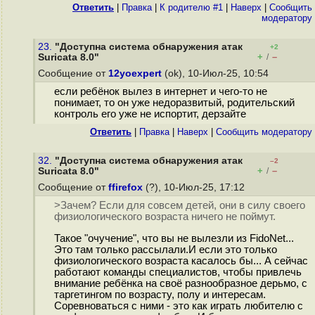
Ответить
|
Правка
|
К родителю #1
|
Наверх
|
Cообщить
модератору
23.
"Доступна система обнаружения атак
+2
+
–
Suricata 8.0"
/
Сообщение от
12yoexpert
(ok), 10-Июл-25, 10:54
если ребёнок вылез в интернет и чего-то не
понимает, то он уже недоразвитый, родительский
контроль его уже не испортит, дерзайте
Ответить
|
Правка
|
Наверх
|
Cообщить модератору
32.
"Доступна система обнаружения атак
–2
+
–
Suricata 8.0"
/
Сообщение от
ffirefox
(?), 10-Июл-25, 17:12
>Зачем? Если для совсем детей, они в силу своего
физиологического возраста ничего не поймут.
Такое "очучение", что вы не вылезли из FidoNet...
Это там только рассылали.И если это только
физиологического возраста касалось бы... А сейчас
работают команды специалистов, чтобы привлечь
внимание ребёнка на своё разнообразное дерьмо, с
таргетингом по возрасту, полу и интересам.
Соревноваться с ними - это как играть любителю с