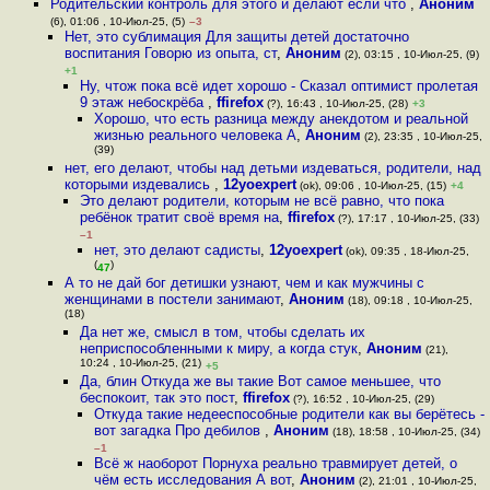
Родительский контроль для этого и делают если что
,
Аноним
(6), 01:06 , 10-Июл-25, (5)
–3
Нет, это сублимация Для защиты детей достаточно
воспитания Говорю из опыта, ст
,
Аноним
(2), 03:15 , 10-Июл-25, (9)
+1
Ну, чтож пока всё идет хорошо - Сказал оптимист пролетая
9 этаж небоскрёба
,
ffirefox
(?), 16:43 , 10-Июл-25, (28)
+3
Хорошо, что есть разница между анекдотом и реальной
жизнью реального человека А
,
Аноним
(2), 23:35 , 10-Июл-25,
(39)
нет, его делают, чтобы над детьми издеваться, родители, над
которыми издевались
,
12yoexpert
(ok), 09:06 , 10-Июл-25, (15)
+4
Это делают родители, которым не всё равно, что пока
ребёнок тратит своё время на
,
ffirefox
(?), 17:17 , 10-Июл-25, (33)
–1
нет, это делают садисты
,
12yoexpert
(ok), 09:35 , 18-Июл-25,
(
)
47
А то не дай бог детишки узнают, чем и как мужчины с
женщинами в постели занимают
,
Аноним
(18), 09:18 , 10-Июл-25,
(18)
Да нет же, смысл в том, чтобы сделать их
неприспособленными к миру, а когда стук
,
Аноним
(21),
10:24 , 10-Июл-25, (21)
+5
Да, блин Откуда же вы такие Вот самое меньшее, что
беспокоит, так это пост
,
ffirefox
(?), 16:52 , 10-Июл-25, (29)
Откуда такие недееспособные родители как вы берётесь -
вот загадка Про дебилов
,
Аноним
(18), 18:58 , 10-Июл-25, (34)
–1
Всё ж наоборот Порнуха реально травмирует детей, о
чём есть исследования А вот
,
Аноним
(2), 21:01 , 10-Июл-25,