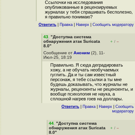
Ссылочки на исследования
опубликованные в рецензируемых
журналах у тебя спрашивать бесполезно,
я правильно понимаю?
Ответить
|
Правка
|
Наверх
|
Cообщить модератору
43
.
"Доступна система
обнаружения атак Suricata
+
–
/
8.0"
Сообщение от
Аноним
(2), 11-
Июл-25, 18:19
Правильно. Я сюда деградировать
хожу, а не обучать необучаемых
гуглить. Да и ты сам известный
персонаж, я тебе ссылки а ты мне
будешь доказывать, что журналы не
журналы, рецензенты не рецензенты, и
вообще психология не наука, а
сплошной нагрев гоев на доллары.
Ответить
|
Правка
|
Наверх
|
Cообщить
модератору
44
.
"Доступна система
обнаружения атак Suricata
+
–
/
8.0"