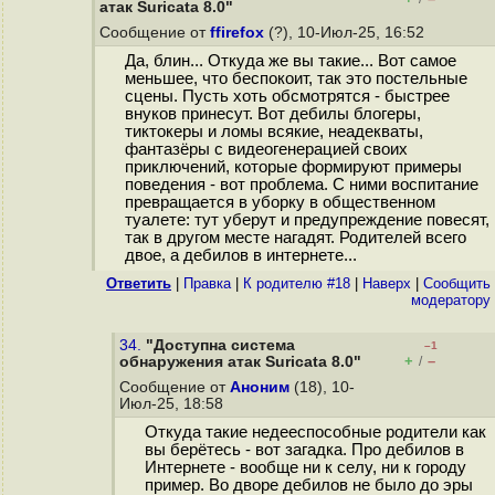
атак Suricata 8.0"
Сообщение от
ffirefox
(?), 10-Июл-25, 16:52
Да, блин... Откуда же вы такие... Вот самое
меньшее, что беспокоит, так это постельные
сцены. Пусть хоть обсмотрятся - быстрее
внуков принесут. Вот дебилы блогеры,
тиктокеры и ломы всякие, неадекваты,
фантазёры с видеогенерацией своих
приключений, которые формируют примеры
поведения - вот проблема. С ними воспитание
превращается в уборку в общественном
туалете: тут уберут и предупреждение повесят,
так в другом месте нагадят. Родителей всего
двое, а дебилов в интернете...
Ответить
|
Правка
|
К родителю #18
|
Наверх
|
Cообщить
модератору
34.
"Доступна система
–1
+
–
обнаружения атак Suricata 8.0"
/
Сообщение от
Аноним
(18), 10-
Июл-25, 18:58
Откуда такие недееспособные родители как
вы берётесь - вот загадка. Про дебилов в
Интернете - вообще ни к селу, ни к городу
пример. Во дворе дебилов не было до эры