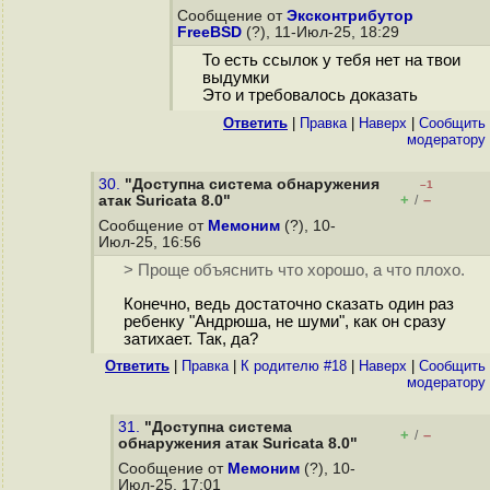
Сообщение от
Эксконтрибутор
FreeBSD
(?), 11-Июл-25, 18:29
То есть ссылок у тебя нет на твои
выдумки
Это и требовалось доказать
Ответить
|
Правка
|
Наверх
|
Cообщить
модератору
30.
"Доступна система обнаружения
–1
+
–
атак Suricata 8.0"
/
Сообщение от
Мемоним
(?), 10-
Июл-25, 16:56
> Проще объяснить что хорошо, а что плохо.
Конечно, ведь достаточно сказать один раз
ребенку "Андрюша, не шуми", как он сразу
затихает. Так, да?
Ответить
|
Правка
|
К родителю #18
|
Наверх
|
Cообщить
модератору
31.
"Доступна система
+
–
/
обнаружения атак Suricata 8.0"
Сообщение от
Мемоним
(?), 10-
Июл-25, 17:01