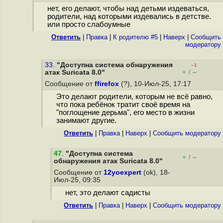
нет, его делают, чтобы над детьми издеваться,
родители, над которыми издевались в детстве.
или просто слабоумные
Ответить
|
Правка
|
К родителю #5
|
Наверх
|
Cообщить
модератору
33.
"Доступна система обнаружения
–1
+
–
атак Suricata 8.0"
/
Сообщение от
ffirefox
(?), 10-Июл-25, 17:17
Это делают родители, которым не всё равно,
что пока ребёнок тратит своё время на
"поглощение дерьма", его место в жизни
занимают другие.
Ответить
|
Правка
|
Наверх
|
Cообщить модератору
47
.
"Доступна система
+
–
/
обнаружения атак Suricata 8.0"
Сообщение от
12yoexpert
(ok), 18-
Июл-25, 09:35
нет, это делают садисты
Ответить
|
Правка
|
Наверх
|
Cообщить модератору