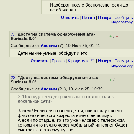
Наоборот, после бесполезно, если до
не объяснял.
Ответить
|
Правка
|
Наверх
|
Cообщить
модератору
7.
"Доступна система обнаружения атак
+
–
/
Suricata 8.0"
Сообщение от
Аноним
(7), 10-Июл-25, 01:41
Дети нынче умные, обойдут и это.
Ответить
|
Правка
|
К родителю #1
|
Наверх
|
Cообщить
модератору
22.
"Доступна система обнаружения атак
+
–
/
Suricata 8.0"
Сообщение от
Аноним
(21), 10-Июл-25, 10:39
> "Подойдет ли для родительского контроля в
локальной сети?"
Зачем? Если для совсем детей, они в силу своего
физиологического возраста ничего не поймут.
А если по старше, то это уже человек с телефоном,
который что нужно через мобильный интернет будет
смотреть то что ему нужно.