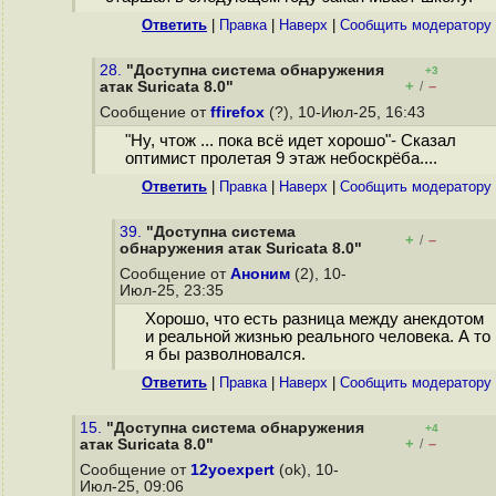
Ответить
|
Правка
|
Наверх
|
Cообщить модератору
28.
"Доступна система обнаружения
+3
+
–
атак Suricata 8.0"
/
Сообщение от
ffirefox
(?), 10-Июл-25, 16:43
"Ну, чтож ... пока всё идет хорошо"- Сказал
оптимист пролетая 9 этаж небоскрёба....
Ответить
|
Правка
|
Наверх
|
Cообщить модератору
39.
"Доступна система
+
–
/
обнаружения атак Suricata 8.0"
Сообщение от
Аноним
(2), 10-
Июл-25, 23:35
Хорошо, что есть разница между анекдотом
и реальной жизнью реального человека. А то
я бы разволновался.
Ответить
|
Правка
|
Наверх
|
Cообщить модератору
15.
"Доступна система обнаружения
+4
+
–
атак Suricata 8.0"
/
Сообщение от
12yoexpert
(ok), 10-
Июл-25, 09:06