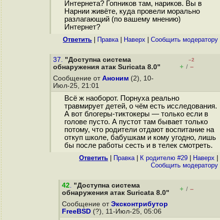
Интернета? Гопников там, нариков. Вы в
Нарнии живёте, куда провели морально
разлагающий (по вашему мнению)
Интернет?
Ответить
|
Правка
|
Наверх
|
Cообщить модератору
37.
"Доступна система
–2
+
–
обнаружения атак Suricata 8.0"
/
Сообщение от
Аноним
(2), 10-
Июл-25, 21:01
Всё ж наоборот. Порнуха реально
травмирует детей, о чём есть исследования.
А вот блогеры-тиктокеры — только если в
голове пусто. А пустот там бывает только
потому, что родители отдают воспитание на
откуп школе, бабушкам и кому угодно, лишь
бы после работы сесть и в телек смотреть.
Ответить
|
Правка
|
К родителю #29
|
Наверх
|
Cообщить модератору
42
.
"Доступна система
+
–
/
обнаружения атак Suricata 8.0"
Сообщение от
Эксконтрибутор
FreeBSD
(?), 11-Июл-25, 05:06