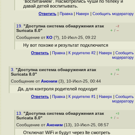
"воспитанием". Насмотрелись чуши по телеку и
давай детей воспитывать.
Ответить
|
Правка
|
Наверх
|
Cообщить модератору
19.
"Доступна система обнаружения атак
–2
+
–
Suricata 8.0"
/
Сообщение от
КО
(?), 10-Июл-25, 09:22
Ну вот похоже и результат подключился
Ответить
|
Правка
|
К родителю #2
|
Наверх
|
Cообщить
модератору
3.
"Доступна система обнаружения атак
+5
+
–
Suricata 8.0"
/
Сообщение от
Аноним
(3), 10-Июл-25, 00:44
Да, для контроля родителей подходит
Ответить
|
Правка
|
К родителю #1
|
Наверх
|
Cообщить
модератору
13.
"Доступна система обнаружения атак
+3
+
–
Suricata 8.0"
/
Сообщение от
Аноним
(13), 10-Июл-25, 08:57
Отключат WiFi и будут через lte смотреть