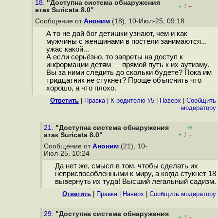
18.
"Доступна система обнаружения
+
–
/
атак Suricata 8.0"
Сообщение от
Аноним
(18), 10-Июл-25, 09:18
А то не дай бог детишки узнают, чем и как
мужчины с женщинами в постели занимаются...
ужас какой...
А если серьёзно, то запреты на доступ к
информации детям — прямой путь к их аутизму.
Вы за ними следить до скольки будете? Пока им
тридцатник не стукнет? Проще объяснить что
хорошо, а что плохо.
Ответить
|
Правка
|
К родителю #5
|
Наверх
|
Cообщить
модератору
21.
"Доступна система обнаружения
+5
+
–
атак Suricata 8.0"
/
Сообщение от
Аноним
(21), 10-
Июл-25, 10:24
Да нет же, смысл в том, чтобы сделать их
неприспособленными к миру, а когда стукнет 18
вывернуть их туда! Высший легальный садизм.
Ответить
|
Правка
|
Наверх
|
Cообщить модератору
29.
"Доступна система обнаружения
+
–
/