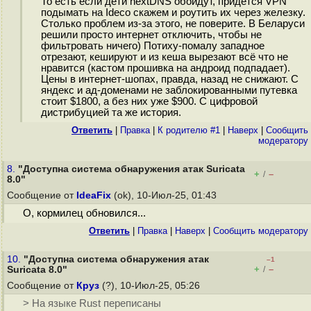
То есть если дети nextDNS обойдут, придется VPN
подымать на Ideco скажем и роутить их через железку.
Столько проблем из-за этого, не поверите. В Беларуси
решили просто интернет отключить, чтобы не
фильтровать ничего) Потиху-помалу западное
отрезают, кешируют и из кеша вырезают всё что не
нравится (кастом прошивка на андроид подпадает).
Цены в интернет-шопах, правда, назад не снижают. С
яндекс и ад-доменами не заблокированными путевка
стоит $1800, а без них уже $900. С цифровой
дистрибуцией та же история.
Ответить
|
Правка
|
К родителю #1
|
Наверх
|
Cообщить
модератору
8.
"Доступна система обнаружения атак Suricata
+
–
/
8.0"
Сообщение от
IdeaFix
(ok), 10-Июл-25, 01:43
О, кормилец обновился...
Ответить
|
Правка
|
Наверх
|
Cообщить модератору
10.
"Доступна система обнаружения атак
–1
+
–
Suricata 8.0"
/
Сообщение от
Круз
(?), 10-Июл-25, 05:26
> На языке Rust переписаны