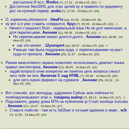
рассылали И есл
,
ffirefox
(?), 17:12 , 10-Июл-25, (32)
–2
Достаточно NextDNS для этих целей ну и правило по редиректу
днс на нужный сервер
,
aruba
(?), 17:53 , 20-Июл-25, (
48
)
О, кормилец обновился
,
IdeaFix
(ok), 01:43 , 10-Июл-25, (8)
ну вот а я уже ставить собирался
,
Круз
(?), 05:26 , 10-Июл-25, (10)
–1
Ничего страшного Rust - нормальный язык Но не для написания, а
для переписыван
,
Аноним
(11), 06:36 , 10-Июл-25, (11)
–4
Но переписывание может длится долго
,
Аноним
(14), 09:06 , 10-
Июл-25, (14)
как это может
,
12yoexpert
(ok), 09:07 , 10-Июл-25, (16)
+2
Раньше там была поддержка куда, с переписыванием на раст
куда-то пропала
,
Аноним
(25), 11:47 , 10-Июл-25, (25)
Режим межсетевого экрана позволяет использовать диалект языка
правил инспектиров
,
Аноним
(12), 08:05 , 10-Июл-25, (12)
задай вопросб олее конкретно не понятна цель вопроса смысл
чего тебе не ясе
,
Величие C над HTML
(?), 09:48 , 10-Июл-25, (20)
для чего нужен фиревол на сурикате
,
Аноним
(35), 20:22 , 10-
Июл-25, (35)
Вот спасибо, вот молодцы, удружили Сейчас мои лейтехи-то
пообнаружовывают атак н
,
товарищ майор
(?), 09:13 , 10-Июл-25, (17)
–3
Подскажите, держу дома MTA на публичном ip Стоит вообще suricata
,
Аноним
(27), 14:37 , 10-Июл-25, (27)
Ставьте mailcow - там есть fail2ban и лучшая админка в мире
,
w3r
(?), 11:50 , 13-Июл-25, (
45
)