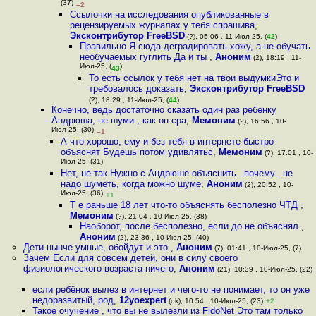
(37)
–2
Ссылочки на исследования опубликованные в
рецензируемых журналах у тебя спрашива
,
Эксконтрибутор FreeBSD
(?), 05:06 , 11-Июл-25, (
42
)
Правильно Я сюда деградировать хожу, а не обучать
необучаемых гуглить Да и ты
,
Аноним
(2), 18:19 , 11-
Июл-25, (
)
43
То есть ссылок у тебя нет на твои выдумкиЭто и
требовалось доказать
,
Эксконтрибутор FreeBSD
(?), 18:29 , 11-Июл-25, (
44
)
Конечно, ведь достаточно сказать один раз ребенку
Андрюша, не шуми , как он сра
,
Мемоним
(?), 16:56 , 10-
Июл-25, (30)
–1
А что хорошо, ему и без тебя в интернете быстро
объяснят Будешь потом удивлятьс
,
Мемоним
(?), 17:01 , 10-
Июл-25, (31)
Нет, не так Нужно с Андрюше объяснить _почему_ не
надо шуметь, когда можно шуме
,
Аноним
(2), 20:52 , 10-
Июл-25, (36)
+1
Т е раньше 18 лет что-то объяснять бесполезно ЧТД
,
Мемоним
(?), 21:04 , 10-Июл-25, (38)
Наоборот, после бесполезно, если до не объяснял
,
Аноним
(2), 23:36 , 10-Июл-25, (40)
Дети нынче умные, обойдут и это
,
Аноним
(7), 01:41 , 10-Июл-25, (7)
Зачем Если для совсем детей, они в силу своего
физиологического возраста ничего
,
Аноним
(21), 10:39 , 10-Июл-25, (22)
если ребёнок вылез в интернет и чего-то не понимает, то он уже
недоразвитый, род
,
12yoexpert
(ok), 10:54 , 10-Июл-25, (23)
+2
Такое очучение , что вы не вылезли из FidoNet Это там только