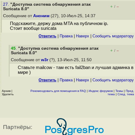
27.
"Доступна система обнаружения атак
+
–
/
Suricata 8.0"
Сообщение от
Аноним
(27), 10-Июл-25, 14:37
Подскажите, держу дома MTA на публичном ip.
Стоит вообще suricata
Ответить
|
Правка
|
Наверх
|
Cообщить модератору
45
.
"Доступна система обнаружения атак
+
–
/
Suricata 8.0"
Сообщение от
w3r
(?), 13-Июл-25, 11:50
Ставьте mailcow - там есть fail2ban и лучшая админка в
мире )
Ответить
|
Правка
|
Наверх
|
Cообщить модератору
Архив
|
Рекомендовать для помещения в FAQ
|
Индекс форумов
|
Темы
|
Пред.
Удалить
тема
|
След. тема
Партнёры: