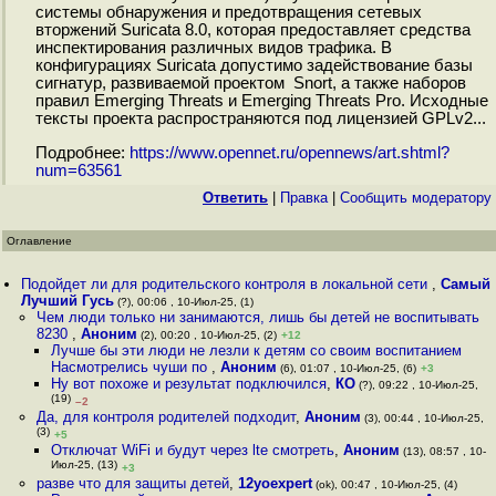
системы обнаружения и предотвращения сетевых
вторжений Suricata 8.0, которая предоставляет средства
инспектирования различных видов трафика. В
конфигурациях Suricata допустимо задействование базы
сигнатур, развиваемой проектом Snort, а также наборов
правил Emerging Threats и Emerging Threats Pro. Исходные
тексты проекта распространяются под лицензией GPLv2...
Подробнее:
https://www.opennet.ru/opennews/art.shtml?
num=63561
Ответить
|
Правка
|
Cообщить модератору
Оглавление
Подойдет ли для родительского контроля в локальной сети
,
Самый
Лучший Гусь
(?), 00:06 , 10-Июл-25, (1)
Чем люди только ни занимаются, лишь бы детей не воспитывать
8230
,
Аноним
(2), 00:20 , 10-Июл-25, (2)
+12
Лучше бы эти люди не лезли к детям со своим воспитанием
Насмотрелись чуши по
,
Аноним
(6), 01:07 , 10-Июл-25, (6)
+3
Ну вот похоже и результат подключился
,
КО
(?), 09:22 , 10-Июл-25,
(19)
–2
Да, для контроля родителей подходит
,
Аноним
(3), 00:44 , 10-Июл-25,
(3)
+5
Отключат WiFi и будут через lte смотреть
,
Аноним
(13), 08:57 , 10-
Июл-25, (13)
+3
разве что для защиты детей
,
12yoexpert
(ok), 00:47 , 10-Июл-25, (4)