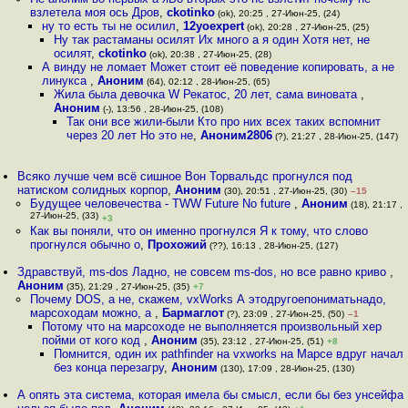
взлетела моя ось Дров
,
ckotinko
(ok), 20:25 , 27-Июн-25, (24)
ну то есть ты не осилил
,
12yoexpert
(ok), 20:28 , 27-Июн-25, (25)
Ну так растаманы осилят Их много а я один Хотя нет, не
осилят
,
ckotinko
(ok), 20:38 , 27-Июн-25, (28)
А винду не ломает Может стоит её поведение копировать, а не
линукса
,
Аноним
(64), 02:12 , 28-Июн-25, (65)
Жила была девочка W Рекатос, 20 лет, сама виновата
,
Аноним
(-), 13:56 , 28-Июн-25, (108)
Так они все жили-были Кто про них всех таких вспомнит
через 20 лет Но это не
,
Аноним2806
(?), 21:27 , 28-Июн-25, (147)
Всяко лучше чем всё сишное Вон Торвальдс прогнулся под
натиском солидных корпор
,
Аноним
(30), 20:51 , 27-Июн-25, (30)
–15
Будущее человечества - TWW Future No future
,
Аноним
(18), 21:17 ,
27-Июн-25, (33)
+3
Как вы поняли, что он именно прогнулся Я к тому, что слово
прогнулся обычно о
,
Прохожий
(??), 16:13 , 28-Июн-25, (127)
Здравствуй, ms-dos Ладно, не совсем ms-dos, но все равно криво
,
Аноним
(35), 21:29 , 27-Июн-25, (35)
+7
Почему DOS, а не, скажем, vxWorks А этодругоепониматьнадо,
марсоходам можно, а
,
Бармаглот
(?), 23:09 , 27-Июн-25, (50)
–1
Потому что на марсоходе не выполняется произвольный хер
пойми от кого код
,
Аноним
(35), 23:12 , 27-Июн-25, (51)
+8
Помнится, один их pathfinder на vxworks на Марсе вдруг начал
без конца перезагру
,
Аноним
(130), 17:09 , 28-Июн-25, (130)
А опять эта система, которая имела бы смысл, если бы без унсейфа