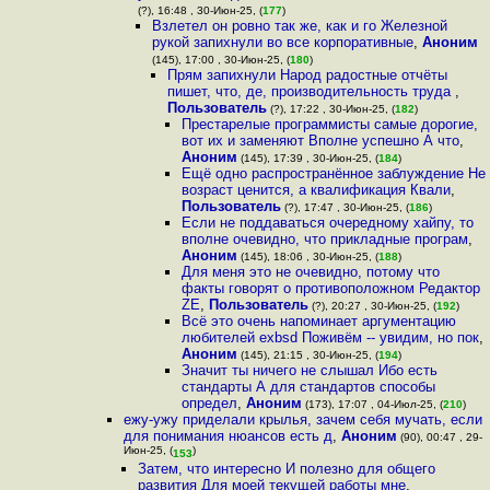
(?), 16:48 , 30-Июн-25, (
177
)
Взлетел он ровно так же, как и го Железной
рукой запихнули во все корпоративные
,
Аноним
(145), 17:00 , 30-Июн-25, (
180
)
Прям запихнули Народ радостные отчёты
пишет, что, де, производительность труда
,
Пользователь
(?), 17:22 , 30-Июн-25, (
182
)
Престарелые программисты самые дорогие,
вот их и заменяют Вполне успешно А что
,
Аноним
(145), 17:39 , 30-Июн-25, (
184
)
Ещё одно распространённое заблуждение Не
возраст ценится, а квалификация Квали
,
Пользователь
(?), 17:47 , 30-Июн-25, (
186
)
Если не поддаваться очередному хайпу, то
вполне очевидно, что прикладные програм
,
Аноним
(145), 18:06 , 30-Июн-25, (
188
)
Для меня это не очевидно, потому что
факты говорят о противоположном Редактор
ZE
,
Пользователь
(?), 20:27 , 30-Июн-25, (
192
)
Всё это очень напоминает аргументацию
любителей exbsd Поживём -- увидим, но пок
,
Аноним
(145), 21:15 , 30-Июн-25, (
194
)
Значит ты ничего не слышал Ибо есть
стандарты А для стандартов способы
определ
,
Аноним
(173), 17:07 , 04-Июл-25, (
210
)
ежу-ужу приделали крылья, зачем себя мучать, если
для понимания нюансов есть д
,
Аноним
(90), 00:47 , 29-
Июн-25, (
)
153
Затем, что интересно И полезно для общего
развития Для моей текущей работы мне
,