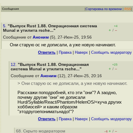
Сообщения
[
Сортировка по времени
|
RSS
]
5.
"Выпуск Rust 1.88. Операционная система
+4
+
–
Munal и утилита rsche..."
/
Сообщение от
Аноним
(5), 27-Июн-25, 19:56
Они старую ос не дописали, а уже новую начинают.
Ответить
|
Правка
|
Наверх
|
Cообщить модератору
12.
"Выпуск Rust 1.88. Операционная
+25
+
–
система Munal и утилита rsche..."
/
Сообщение от
Аноним
(12), 27-Июн-25, 20:16
> Они старую ос не дописали, а уже новую начинают.
Расскажи поподробней, кто эти "они"? А заодно,
почему другие "они" не дописали
Hurd/Syllable/React/Phantom/HelenOS/<куча других
хоббиосей> и каким образом
"этодругоепониматьнадо!"?
Ответить
|
Правка
|
Наверх
|
Cообщить модератору
68. Скрыто модератором
+
–
/
–6