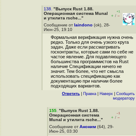
138.
"Выпуск Rust 1.88.
+1
Операционная система Munal
+
–
/
и утилита rsche..."
Сообщение от
laindono
(ok), 28-
Июн-25, 19:10
Формальная верификация нужна очень
редко. Только для очень узкого круга
задач. Даже если рассматривать
госконтракты, которые сами по себе не
частое явление. Для подавляющего
большинства программистов на Rust
наличие Спецификации ничего не
значит. Тем более, что нет смысла
использовать спецификацию как
документацию при наличии более
подходящих вариантов.
Ответить
|
Правка
|
Наверх
|
Cообщить
модератору
155
.
"Выпуск Rust 1.88.
–1
Операционная система
+
–
/
Munal и утилита rsche..."
Сообщение от
Аноним
(64), 29-
Июн-25, 03:30