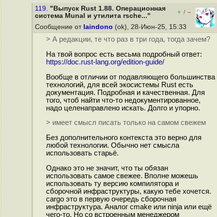
119.
"Выпуск Rust 1.88. Операционная
+
–
/
система Munal и утилита rsche..."
Сообщение от
laindono
(ok), 28-Июн-25, 15:33
> А редакции, те что раз в три года, тогда зачем?
На твой вопрос есть весьма подробный ответ:
https://doc.rust-lang.org/edition-guide
/
Вообще в отличии от подавляющего большинства
технологий, для всей экосистемы Rust есть
документация. Подробная и качественная. Для
того, чтоб найти что-то недокументированное,
надо целенаправлено искать. Долго и упорно.
> имеет смысл писать только на самом свежем
Без дополнительного контекста это верно для
любой технологии. Обычно нет смысла
использовать старьё.
Однако это не значит, что ты обязан
использовать самое свежее. Вполне можешь
использовать ту версию компилятора и
сборочной инфраструктуры, какую тебе хочется.
cargo это в первую очередь сборочная
инфраструктура. Аналог cmake или ninja или ещё
чего-то. Но со встроенным менеджером