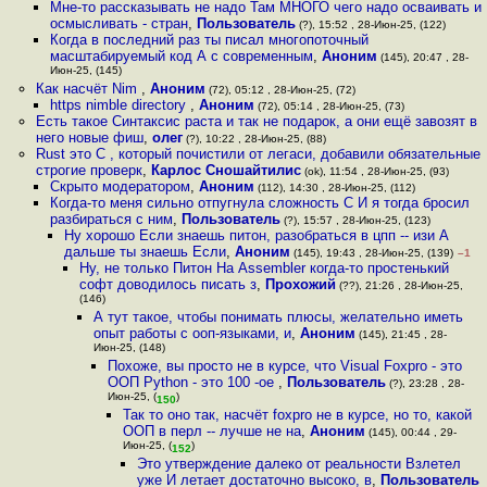
Мне-то рассказывать не надо Там МНОГО чего надо осваивать и
осмысливать - стран
,
Пользователь
(?), 15:52 , 28-Июн-25, (122)
Когда в последний раз ты писал многопоточный
масштабируемый код А с современным
,
Аноним
(145), 20:47 , 28-
Июн-25, (145)
Как насчёт Nim
,
Аноним
(72), 05:12 , 28-Июн-25, (72)
https nimble directory
,
Аноним
(72), 05:14 , 28-Июн-25, (73)
Есть такое Синтаксис раста и так не подарок, а они ещё завозят в
него новые фиш
,
олег
(?), 10:22 , 28-Июн-25, (88)
Rust это С , который почистили от легаси, добавили обязательные
строгие проверк
,
Карлос Сношайтилис
(ok), 11:54 , 28-Июн-25, (93)
Скрыто модератором
,
Аноним
(112), 14:30 , 28-Июн-25, (112)
Когда-то меня сильно отпугнула сложность C И я тогда бросил
разбираться с ним
,
Пользователь
(?), 15:57 , 28-Июн-25, (123)
Ну хорошо Если знаешь питон, разобраться в цпп -- изи А
дальше ты знаешь Если
,
Аноним
(145), 19:43 , 28-Июн-25, (139)
–1
Ну, не только Питон На Assembler когда-то простенький
софт доводилось писать з
,
Прохожий
(??), 21:26 , 28-Июн-25,
(146)
А тут такое, чтобы понимать плюсы, желательно иметь
опыт работы с ооп-языками, и
,
Аноним
(145), 21:45 , 28-
Июн-25, (148)
Похоже, вы просто не в курсе, что Visual Foxpro - это
ООП Python - это 100 -ое
,
Пользователь
(?), 23:28 , 28-
Июн-25, (
)
150
Так то оно так, насчёт foxpro не в курсе, но то, какой
ООП в перл -- лучше не на
,
Аноним
(145), 00:44 , 29-
Июн-25, (
)
152
Это утверждение далеко от реальности Взлетел
уже И летает достаточно высоко, в
,
Пользователь