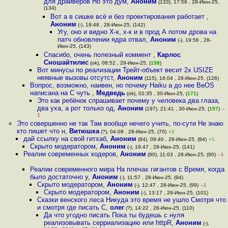
для драйверов Но это дум
,
Аноним
(133), 17:56 , 28-Июн-25,
(134)
Вот а в сишке всё и без проектирования работает
,
Аноним
(-), 19:48 , 28-Июн-25, (142)
Угу, оно и видно Х-к, х-к и в прод А потом дрова на
патч обновлении ядра отвал
,
Аноним
(-), 19:56 , 28-
Июн-25, (143)
Спасибо, очень полезный коммент
,
Карлос
Сношайтилис
(ok), 08:52 , 29-Июн-25, (
158
)
Вот минусы по реализации Трейт-объект весит 2x USIZE
неявные вызовы отсутст
,
Аноним
(115), 16:04 , 28-Июн-25, (126)
Вопрос, возможно, наивен, но почему Haiku а до нее BeOS
написана на C чуть
,
Медведь
(ok), 02:35 , 30-Июн-25, (
171
)
Это как ребёнок спрашивает почему у человека два глаза,
два уха, а рот только од
,
Аноним
(197), 21:41 , 30-Июн-25, (
197
)
–
1
Это совершенно не так Там вообще нечего учить, по-сути Не знаю
кто пишет что н
,
Витюшка
(?), 04:09 , 28-Июн-25, (70)
+2
дай ссылку на свой гитхаб
,
Аноним
(84), 09:40 , 28-Июн-25, (84)
+1
Скрыто модератором
,
Аноним
(-), 19:47 , 28-Июн-25, (141)
Реалии современных кодеров
,
Аноним
(90), 11:03 , 28-Июн-25, (90)
–1
Реалии современного мира На плечах гигантов с Время, когда
было достаточно у
,
Аноним
(-), 11:57 , 28-Июн-25, (94)
Скрыто модератором
,
Аноним
(-), 12:47 , 28-Июн-25, (99)
–1
Скрыто модератором
,
Аноним
(-), 13:17 , 28-Июн-25, (101)
Сказки венского леса Никуда это время не ушло Смотря что
и смотря где писать С
,
олег
(?), 14:22 , 28-Июн-25, (110)
Да что угодно писать Пока ты будешь с нуля
реализовывать серриализацию или httpR
,
Аноним
(-),