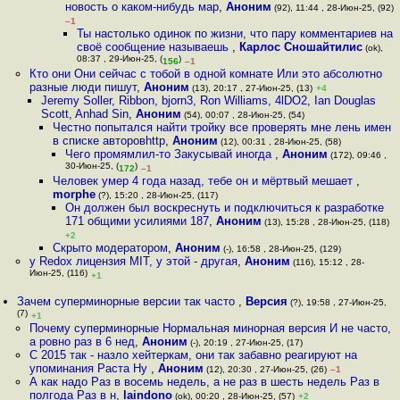
новость о каком-нибудь мар
,
Аноним
(92), 11:44 , 28-Июн-25, (92)
–1
Ты настолько одинок по жизни, что пару комментариев на
своё сообщение называешь
,
Карлос Сношайтилис
(ok),
08:37 , 29-Июн-25, (
)
156
–1
Кто они Они сейчас с тобой в одной комнате Или это абсолютно
разные люди пишут
,
Аноним
(13), 20:17 , 27-Июн-25, (13)
+4
Jeremy Soller, Ribbon, bjorn3, Ron Williams, 4lDO2, Ian Douglas
Scott, Anhad Sin
,
Аноним
(54), 00:07 , 28-Июн-25, (54)
Честно попытался найти тройку все проверять мне лень имен
в списке авторовhttp
,
Аноним
(12), 00:31 , 28-Июн-25, (58)
Чего промямлил-то Закусывай иногда
,
Аноним
(172), 09:46 ,
30-Июн-25, (
)
172
–1
Человек умер 4 года назад, тебе он и мёртвый мешает
,
morphe
(?), 15:20 , 28-Июн-25, (117)
Он должен был воскреснуть и подключиться к разработке
171 общими усилиями 187
,
Аноним
(13), 15:28 , 28-Июн-25, (118)
+2
Скрыто модератором
,
Аноним
(-), 16:58 , 28-Июн-25, (129)
у Redox лицензия MIT, у этой - другая
,
Аноним
(116), 15:12 , 28-
Июн-25, (116)
+1
Зачем суперминорные версии так часто
,
Версия
(?), 19:58 , 27-Июн-25,
(7)
+1
Почему суперминорные Нормальная минорная версия И не часто,
а ровно раз в 6 нед
,
Аноним
(-), 20:19 , 27-Июн-25, (17)
С 2015 так - назло хейтеркам, они так забавно реагируют на
упоминания Раста Ну
,
Аноним
(12), 20:30 , 27-Июн-25, (26)
–1
А как надо Раз в восемь недель, а не раз в шесть недель Раз в
полгода Раз в н
,
laindono
(ok), 00:20 , 28-Июн-25, (57)
+2