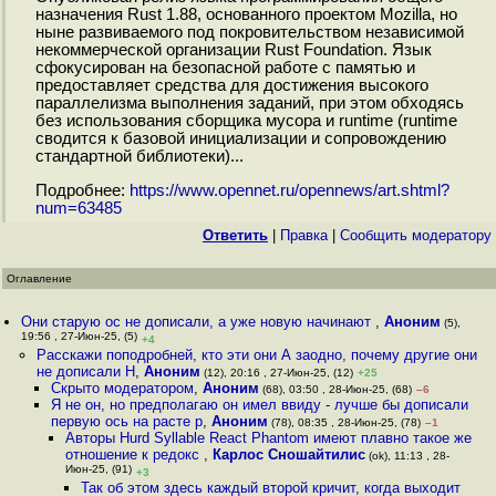
назначения Rust 1.88, основанного проектом Mozilla, но
ныне развиваемого под покровительством независимой
некоммерческой организации Rust Foundation. Язык
сфокусирован на безопасной работе с памятью и
предоставляет средства для достижения высокого
параллелизма выполнения заданий, при этом обходясь
без использования сборщика мусора и runtime (runtime
сводится к базовой инициализации и сопровождению
стандартной библиотеки)...
Подробнее:
https://www.opennet.ru/opennews/art.shtml?
num=63485
Ответить
|
Правка
|
Cообщить модератору
Оглавление
Они старую ос не дописали, а уже новую начинают
,
Аноним
(5),
19:56 , 27-Июн-25, (5)
+4
Расскажи поподробней, кто эти они А заодно, почему другие они
не дописали H
,
Аноним
(12), 20:16 , 27-Июн-25, (12)
+25
Скрыто модератором
,
Аноним
(68), 03:50 , 28-Июн-25, (68)
–6
Я не он, но предполагаю он имел ввиду - лучше бы дописали
первую ось на расте р
,
Аноним
(78), 08:35 , 28-Июн-25, (78)
–1
Авторы Hurd Syllable React Phantom имеют плавно такое же
отношение к редокс
,
Карлос Сношайтилис
(ok), 11:13 , 28-
Июн-25, (91)
+3
Так об этом здесь каждый второй кричит, когда выходит