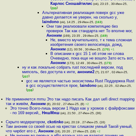
Карлос Сношайтилис
(ok), 23:15 , 30-Июн-25,
(
)
200
Альтернативная реализация поверх gcc уже
давно делается не уверен, на сколько у
,
laindono
(ok), 14:25 , 29-Июн-25, (
163
)
Они там реализовали компиляцию без
проверок Так как стандарта нет То вполне мог
,
Аноним
(169), 23:35 , 29-Июн-25, (
169
)
Не, вместо мучительного, т к тема сложная
изобретения своего велосипеда, дожд
,
Аноним
(12), 00:56 , 30-Июн-25, (
170
)
+1
В описании к gcc 15 1 об этом ни слова
Очевидно, пока еще не вошло Зато есть вот
,
Аноним
(173), 12:49 , 30-Июн-25, (
173
)
ну и как локально собрать rust последней версии, под
мипсель, без доступа к инте
,
аноним2
(?), 21:07 , 02-Июл-25,
(
)
207
gcc не является частью экосистемы Rust Поддержка Rust
в gcc осуществляется прое
,
laindono
(ok), 22:25 , 02-Июл-25,
(
)
208
Не применяется mmu Это так надо писать Как дал uefi direct mapping
так и живём
,
Аноним
(8), 20:02 , 27-Июн-25, (8)
+2
Это точно Всего-лишь версии 1 Надо как у хромов с файрфоксами
- по 169 версий,
,
НяшМяш
(ok), 21:50 , 27-Июн-25, (36)
Скрыто модератором
,
ckotinko
(ok), 20:19 , 27-Июн-25, (16)
Там аноним со своей осью на крестах слишком умный Такой умный,
что чирбот его с
,
Аноним
(18), 20:20 , 27-Июн-25, (18)
+2
Не аноним во первых а яВо вторых это не взлетит почему не