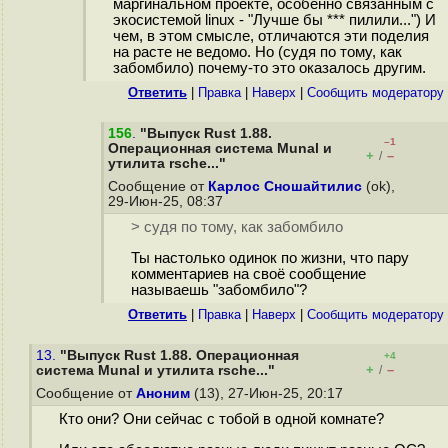
маргинальном проекте, особенно связанным с
экосистемой linux - "Лучше бы *** пилили...") И
чем, в этом смысле, отличаются эти поделия
на расте не ведомо. Но (судя по тому, как
забомбило) почему-то это оказалось другим.
Ответить
|
Правка
|
Наверх
|
Cообщить модератору
156
.
"Выпуск Rust 1.88.
–1
Операционная система Munal и
+
–
/
утилита rsche..."
Сообщение от
Карлос Сношайтилис
(ok),
29-Июн-25, 08:37
> судя по тому, как забомбило
Ты настолько одинок по жизни, что пару
комментариев на своё сообщение
называешь "забомбило"?
Ответить
|
Правка
|
Наверх
|
Cообщить модератору
13.
"Выпуск Rust 1.88. Операционная
+4
+
–
система Munal и утилита rsche..."
/
Сообщение от
Аноним
(13), 27-Июн-25, 20:17
Кто они? Они сейчас с тобой в одной комнате?