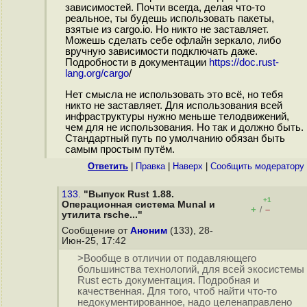
зависимостей. Почти всегда, делая что-то
реальное, ты будешь использовать пакеты,
взятые из cargo.io. Но никто не заставляет.
Можешь сделать себе офлайн зеркало, либо
вручную зависимости подключать даже.
Подробности в документации
https://doc.rust-
lang.org/cargo
/
Нет смысла не использовать это всё, но тебя
никто не заставляет. Для использования всей
инфраструктуры нужно меньше телодвижений,
чем для не использования. Но так и должно быть.
Стандартный путь по умолчанию обязан быть
самым простым путём.
Ответить
|
Правка
|
Наверх
|
Cообщить модератору
133.
"Выпуск Rust 1.88.
+1
Операционная система Munal и
+
–
/
утилита rsche..."
Сообщение от
Аноним
(133), 28-
Июн-25, 17:42
>Вообще в отличии от подавляющего
большинства технологий, для всей экосистемы
Rust есть документация. Подробная и
качественная. Для того, чтоб найти что-то
недокументированное, надо целенаправлено