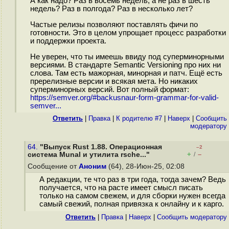
А как надо? Раз в восемь недель, а не раз в шесть
недель? Раз в полгода? Раз в несколько лет?
Частые релизы позволяют поставлять фичи по
готовности. Это в целом упрощает процесс разработки
и поддержки проекта.
Не уверен, что ты имеешь ввиду под суперминорными
версиями. В стандарте Semantic Versioning про них ни
слова. Там есть мажорная, минорная и патч. Ещё есть
пререлизные версии и всякая мета. Но никаких
суперминорных версий. Вот полный формат:
https://semver.org/#backusnaur-form-grammar-for-valid-
semver...
Ответить
|
Правка
|
К родителю #7
|
Наверх
|
Cообщить
модератору
64.
"Выпуск Rust 1.88. Операционная
–2
+
–
система Munal и утилита rsche..."
/
Сообщение от
Аноним
(64), 28-Июн-25, 02:08
А редакции, те что раз в три года, тогда зачем? Ведь
получается, что на расте имеет смысл писать
только на самом свежем, и для сборки нужен всегда
самый свежий, полная привязка к онлайну и к карго.
Ответить
|
Правка
|
Наверх
|
Cообщить модератору