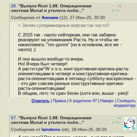
26.
"Выпуск Rust 1.88. Операционная
–1
+
–
система Munal и утилита rsche..."
/
Сообщение от
Аноним
(12), 27-Июн-25, 20:30
> Зачем суперминорные версии так часто?
С 2015 так - назло хейтеркам, они так забавно
реагируют на упоминания Раста. Ну и чтобы не
накапливать "тех-долги" (но в основном, все же -
назло) ;)
И оно вышло вообще-то вчера.
Но! Вчера был четверг!
А расто-сра^W э-э-э, конструктивная-критика-раста-
опеннетовцами в четверг и конструктивная-критика-
раста-опеннетовцами в пятницу-субботу-воскресенье -
- это две совсем разные конструктивные-критики-
раста-опеннетовцами!
В общем, летс те срач бегин (хотя вон, выше - уже)!
Ответить
|
Правка
|
К родителю #7
|
Наверх
|
Cообщить
модератору
57.
"Выпуск Rust 1.88. Операционная
+2
+
–
система Munal и утилита rsche..."
/
Сообщение от
laindono
(ok), 28-Июн-25, 00:20