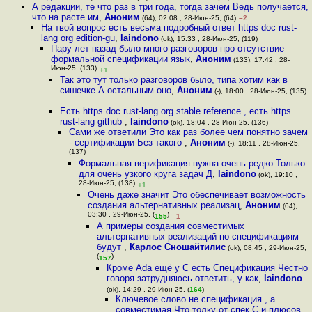
А редакции, те что раз в три года, тогда зачем Ведь получается,
что на расте им
,
Аноним
(64), 02:08 , 28-Июн-25, (64)
–2
На твой вопрос есть весьма подробный ответ https doc rust-
lang org edition-gu
,
laindono
(ok), 15:33 , 28-Июн-25, (119)
Пару лет назад было много разговоров про отсутствие
формальной спецификации язык
,
Аноним
(133), 17:42 , 28-
Июн-25, (133)
+1
Так это тут только разговоров было, типа хотим как в
сишечке А остальным оно
,
Аноним
(-), 18:00 , 28-Июн-25, (135)
Есть https doc rust-lang org stable reference , есть https
rust-lang github
,
laindono
(ok), 18:04 , 28-Июн-25, (136)
Сами же ответили Это как раз более чем понятно зачем
- сертификации Без такого
,
Аноним
(-), 18:11 , 28-Июн-25,
(137)
Формальная верификация нужна очень редко Только
для очень узкого круга задач Д
,
laindono
(ok), 19:10 ,
28-Июн-25, (138)
+1
Очень даже значит Это обеспечивает возможность
создания альтернативных реализац
,
Аноним
(64),
03:30 , 29-Июн-25, (
)
155
–1
А примеры создания совместимых
альтернативных реализаций по спецификациям
будут
,
Карлос Сношайтилис
(ok), 08:45 , 29-Июн-25,
(
)
157
Кроме Ada ещё у C есть Спецификация Честно
говоря затрудняюсь ответить, у как
,
laindono
(ok), 14:29 , 29-Июн-25, (
164
)
Ключевое слово не спецификация , а
совместимая Что толку от спек С и плюсов,
,