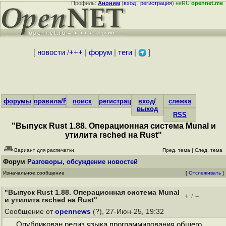
Профиль:
Аноним
(
вход
|
регистрация
)
неRU
opennet.me
[
новости
/
+++
|
форум
|
теги
|
]
форумы
правила/FAQ
поиск
регистрация
вход/
слежка
выход
RSS
"Выпуск Rust 1.88. Операционная система Munal и
утилита rsched на Rust"
Вариант для распечатки
Пред. тема
|
След. тема
Форум
Разговоры, обсуждение новостей
Изначальное сообщение
[
Отслеживать
]
"Выпуск Rust 1.88. Операционная система Munal
+
–
/
и утилита rsched на Rust"
Сообщение от
opennews
(?), 27-Июн-25, 19:32
Опубликован релиз языка программирования общего