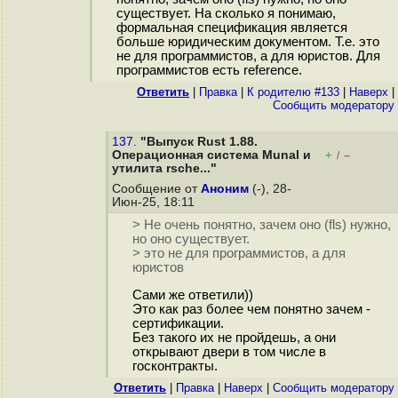
существует. На сколько я понимаю,
формальная спецификация является
больше юридическим документом. Т.е. это
не для программистов, а для юристов. Для
программистов есть reference.
Ответить
|
Правка
|
К родителю #133
|
Наверх
|
Cообщить модератору
137.
"Выпуск Rust 1.88.
Операционная система Munal и
+
–
/
утилита rsche..."
Сообщение от
Аноним
(-), 28-
Июн-25, 18:11
> Не очень понятно, зачем оно (fls) нужно,
но оно существует.
> это не для программистов, а для
юристов
Сами же ответили))
Это как раз более чем понятно зачем -
сертификации.
Без такого их не пройдешь, а они
открывают двери в том числе в
госконтракты.
Ответить
|
Правка
|
Наверх
|
Cообщить модератору