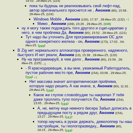
14:53 , 28-Июн-25, (114)
пока ты будешь не реализовывать свой лефт-пад,
автор оригинального проснется не
,
Аноним
(90), 15:58 ,
28-Июн-25, (124)
Windows Mobile
,
Аноним
(130), 17:37 , 28-Июн-25, (132)
+1
Мимо
,
Аноним
(169), 23:26 , 29-Июн-25, (
168
)
ну я могу также подождать того другого и сцап-царапаю у
него, в чем проблема Да
,
Аноним
(90), 15:52 , 28-Июн-25, (121)
Тут надо бы уточнить Для программирования ОС для
одного конкретного железа - он
,
Аноним
(173), 17:02 , 04-
Июл-25, (
)
209
В Zig нет нормального аллокатора проверенного, надежного,
быстрого И нет реали
,
Аноним
(13), 15:38 , 28-Июн-25, (120)
Ну на программируй, в чем дело
,
Аноним
(90), 15:59 , 28-
Июн-25, (125)
–1
- Я краснодеревщик, а вы мне, уважаемый Работодатель,
пустое рабочее место пре
,
Аноним
(154), 03:06 , 29-Июн-25,
(
)
154
+1
Нет массива значит алгоритмическая проблема,
которую надо решить А как иначе, в
,
Аноним
(90), 11:32 ,
29-Июн-25, (
)
159
Какое же глупое словоблудие ты накропал У тебя
даже троллить тупо получается Ла
,
Аноним
(154),
13:05 , 29-Июн-25, (
)
160
А, не, метну еще немного бисера Забыл дописать в
предыдущем посту а рядом друг
,
Аноним
(154),
13:27 , 29-Июн-25, (
)
161
топор научись в руках держать, девелоппер ты наш
застройщик, ты геологоразведку,
,
Аноним
(90),
18:15 , 29-Июн-25, (
)
165