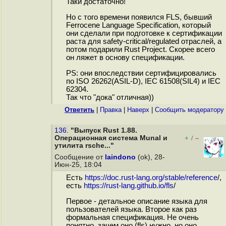
Таки достаточно!
Но с того времени появился FLS, бывший
Ferrocene Language Specification, который
они сделали при подготовке к сертификации
раста для safety-critical/regulated отраслей, а
потом подарили Rust Project. Скорее всего
он ляжет в основу спецификации.
PS: они впоследствии сертифицировались
по ISO 26262(ASIL-D), IEC 61508(SIL4) и IEC
62304.
Так что "дока" отличная))
Ответить
|
Правка
|
Наверх
|
Cообщить модератору
136.
"Выпуск Rust 1.88.
Операционная система Munal и
+
–
/
утилита rsche..."
Сообщение от
laindono
(ok), 28-
Июн-25, 18:04
Есть
https://doc.rust-lang.org/stable/reference
/,
есть
https://rust-lang.github.io/fls
/
Первое - детальное описание языка для
пользователей языка. Второе как раз
формальная спецификация. Не очень
понятно, зачем оно (fls) нужно, но оно