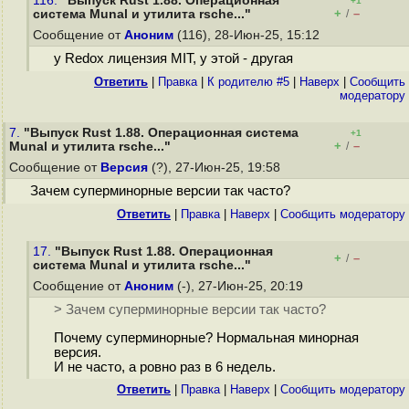
116.
"Выпуск Rust 1.88. Операционная
+1
+
–
система Munal и утилита rsche..."
/
Сообщение от
Аноним
(116), 28-Июн-25, 15:12
у Redox лицензия MIT, у этой - другая
Ответить
|
Правка
|
К родителю #5
|
Наверх
|
Cообщить
модератору
7.
"Выпуск Rust 1.88. Операционная система
+1
+
–
Munal и утилита rsche..."
/
Сообщение от
Версия
(?), 27-Июн-25, 19:58
Зачем суперминорные версии так часто?
Ответить
|
Правка
|
Наверх
|
Cообщить модератору
17.
"Выпуск Rust 1.88. Операционная
+
–
/
система Munal и утилита rsche..."
Сообщение от
Аноним
(-), 27-Июн-25, 20:19
> Зачем суперминорные версии так часто?
Почему суперминорные? Нормальная минорная
версия.
И не часто, а ровно раз в 6 недель.
Ответить
|
Правка
|
Наверх
|
Cообщить модератору