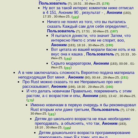
Пользователь
(?), 16:51 , 30-Июн-25, (
178
)
Ну вот за такой интерес коментом ниже отписал
в 4 151, Аноним 90 , результат -
,
Аноним
(183),
17:35 , 30-Июн-25, (
)
183
Ничего не понял из того, что вы пытались
сказать Каждый сам для себя определяет,
,
Пользователь
(?), 17:51 , 30-Июн-25, (
187
)
Я пытался донести, что значит Затем, что
интересно Никто с этим не спорит, воо
,
Аноним
(183), 18:16 , 30-Июн-25, (
190
)
Вот цитата из вашей морали басни хоть и на
вкус она к кашка
,
Пользователь
(?), 20:33 , 30-
Июн-25, (
)
193
Скрыто модератором
,
Аноним
(183), 00:06 , 01-
Июл-25, (
)
201
А в чем заключалась сложность Вероятно подача материала
неподходящая Вот меня
,
Аноним
(90), 00:44 , 29-Июн-25, (
151
)
Про Rust можно сказать то же Неправильно про него
рассказывают
,
Аноним
(166), 18:30 , 29-Июн-25, (
166
)
И что делать новичкам Правильно, повременить с этим
растом, а с возрастом и опы
,
Аноним
(183), 13:42 , 30-Июн-25,
(
)
175
Именно новичкам в первую очередь я бы рекомендовал
Rust вторым или даже третьим
,
Пользователь
(?), 17:09 ,
30-Июн-25, (
)
181
Детям до школьного возраста не язык необходимо
преподавать, а объяснять, что так
,
Аноним
(183),
18:10 , 30-Июн-25, (
)
189
Детям дошкольного возраста программирование
преподавать рано Я к тому, что вы п
,