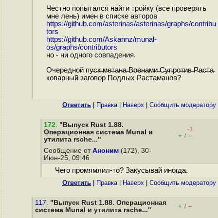
Честно попытался найти тройку (все проверять
мне лень) имен в списке авторов
https://github.com/asterinas/asterinas/graphs/contribu
tors
https://github.com/Askannz/munal-
os/graphs/contributors
но - ни одного совпадения.
Очередной пу̵с̵к̵ ̵м̵е̵т̵а̵н̵а̵ ̵В̵о̵е̵н̵а̵м̵и̵ ̵С̵у̵п̵р̵о̵т̵и̵в̵ ̵Р̵а̵с̵т̵а̵
коварный заговор Подлых Растаманов?
Ответить
|
Правка
|
Наверх
|
Cообщить модератору
172
.
"Выпуск Rust 1.88.
–1
Операционная система Munal и
+
–
/
утилита rsche..."
Сообщение от
Аноним
(172), 30-
Июн-25, 09:46
Чего промямлил-то? Закусывай иногда.
Ответить
|
Правка
|
Наверх
|
Cообщить модератору
117.
"Выпуск Rust 1.88. Операционная
+
–
/
система Munal и утилита rsche..."