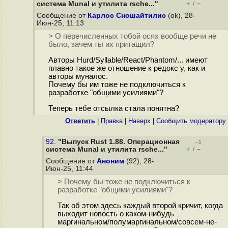
+
–
система Munal и утилита rsche..."
/
Сообщение от
Карлос Сношайтилис
(ok), 28-
Июн-25, 11:13
> О перечисленных тобой осях вообще речи не
было, зачем ты их притащил?
Авторы Hurd/Syllable/React/Phantom/... имеют
плавно такое же отношение к редокс у, как и
авторы муналос.
Почему бы им тоже не подключиться к
разработке "общими усилиями"?
Теперь тебе отсылка стала понятна?
Ответить
|
Правка
|
Наверх
|
Cообщить модератору
92.
"Выпуск Rust 1.88. Операционная
–1
+
–
система Munal и утилита rsche..."
/
Сообщение от
Аноним
(92), 28-
Июн-25, 11:44
> Почему бы тоже не подключиться к
разработке "общими усилиями"?
Так об этом здесь каждый второй кричит, когда
выходит новость о каком-нибудь
маргинальном/полумаргинальном/совсем-не-