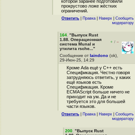
которой заранее подготовили
прокрустово ложе жёстких
ограничений.
Ответить
|
Правка
|
Наверх
|
Cообщить
модератору
164
.
"Выпуск Rust
1.88. Операционная
+
–
/
система Munal и
утилита rsche..."
Сообщение от
laindono
(ok),
29-Июн-25, 14:29
Кроме Ada ещё у C++ есть
Спецификация. Честно говоря
затрудняюсь ответить, у каких
ещё языков есть
Спецификация. Кроме
ECMAScript больше ничего не
приходит на ум. Да и не
требуется это для большей
части языков.
Ответить
|
Правка
|
Наверх
|
Cообщить
модератору
200
.
"Выпуск Rust