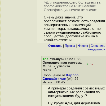
>Для подавляющего большинства
программистов на Rust наличие
Спецификации ничего не значит.
Очень даже значит. Это
обеспечивает возможность создания
альтернативных реализаций
компилятора, независимость от не
самого эмоцилнально стабильного
сообщества, долголетие языка в
какой-то степени.
Ответить
|
Правка
|
Наверх
|
Cообщить
модератору
157
.
"Выпуск Rust 1.88.
Операционная система
+
–
/
Munal и утилита
rsche..."
Сообщение от
Карлос
Сношайтилис
(ok), 29-
Июн-25, 08:45
А примеры создания совместимых
альтернативных реализаций по
спецификациям будут?
Ну, кроме Ады, для дериативов