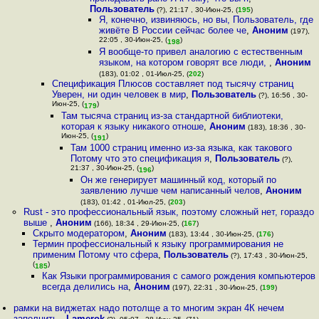
Пользователь
(?), 21:17 , 30-Июн-25, (
195
)
Я, конечно, извиняюсь, но вы, Пользователь, где
живёте В России сейчас более че
,
Аноним
(197),
22:05 , 30-Июн-25, (
)
198
Я вообще-то привел аналогию с естественным
языком, на котором говорят все люди,
,
Аноним
(183), 01:02 , 01-Июл-25, (
202
)
Спецификация Плюсов составляет под тысячу страниц
Уверен, ни один человек в мир
,
Пользователь
(?), 16:56 , 30-
Июн-25, (
)
179
Там тысяча страниц из-за стандартной библиотеки,
которая к языку никакого отноше
,
Аноним
(183), 18:36 , 30-
Июн-25, (
)
191
Там 1000 страниц именно из-за языка, как такового
Потому что это спецификация я
,
Пользователь
(?),
21:37 , 30-Июн-25, (
)
196
Он же генерирует машинный код, который по
заявлению лучше чем написанный челов
,
Аноним
(183), 01:42 , 01-Июл-25, (
203
)
Rust - это профессиональный язык, поэтому сложный нет, гораздо
выше
,
Аноним
(166), 18:34 , 29-Июн-25, (
167
)
Скрыто модератором
,
Аноним
(183), 13:44 , 30-Июн-25, (
176
)
Термин профессиональный к языку программирования не
применим Потому что сфера
,
Пользователь
(?), 17:43 , 30-Июн-25,
(
)
185
Как Языки программирования с самого рождения компьютеров
всегда делились на
,
Аноним
(197), 22:31 , 30-Июн-25, (
199
)
рамки на виджетах надо потолще а то многим экран 4К нечем
заполнить
,
Lamerok