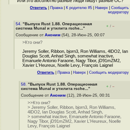
Или это абсолютно разные люди пишут разные ОС?
Ответить
|
Правка
|
К родителю #5
|
Наверх
|
Cообщить
модератору
54.
"Выпуск Rust 1.88. Операционная
+
–
/
система Munal и утилита rsche..."
Сообщение от
Аноним
(54), 28-Июн-25, 00:07
>Кто они?
Jeremy Soller, Ribbon, bjorn3, Ron Williams, 4lDO2, Ian
Douglas Scott, Anhad Singh, somewhat inactive,
Emanuele Antonio Faraone, Nagy Tibor, jD91mZM2,
Xavier L'Heureux, Noelle Levy, François Laignel
Ответить
|
Правка
|
Наверх
|
Cообщить модератору
58.
"Выпуск Rust 1.88. Операционная
+
–
/
система Munal и утилита rsche..."
Сообщение от
Аноним
(12), 28-Июн-25, 00:31
>>Кто они?
> Jeremy Soller, Ribbon, bjorn3, Ron Williams,
4lDO2, Ian Douglas Scott, Anhad Singh,
> somewhat inactive, Emanuele Antonio Faraone,
Nagy Tibor, jD91mZM2, Xavier L'Heureux, Noelle
Levy, François Laignel