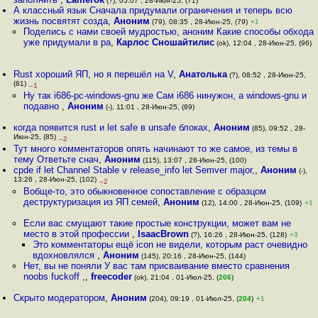
(?), 05:07 , 28-Июн-25, (71)
А классный язык Сначала придумали ограничения и теперь всю
жизнь посвятят созда
,
Аноним
(79), 08:35 , 28-Июн-25, (79)
+1
Поделись с нами своей мудростью, аноним Какие способы обхода
уже придумали в ра
,
Карлос Сношайтилис
(ok), 12:04 , 28-Июн-25, (96)
Rust хороший ЯП, но я перешёл на V
,
Анатолька
(?), 08:52 , 28-Июн-25,
(81)
–1
Ну так i686-pc-windows-gnu же Сам i686 нинужон, а windows-gnu и
подавно
,
Аноним
(-), 11:01 , 28-Июн-25, (89)
когда появится rust и let safe в unsafe блоках
,
Аноним
(85), 09:52 , 28-
Июн-25, (85)
–2
Тут много комментаторов опять начинают то же самое, из темы в
тему Ответьте снач
,
Аноним
(115), 13:07 , 28-Июн-25, (100)
cpde if let Channel Stable v release_info let Semver major,
,
Аноним
(-),
13:26 , 28-Июн-25, (102)
–2
Вобще-то, это обыкновенное сопоставление с образцом
деструктуризация из ЯП семей
,
Аноним
(12), 14:00 , 28-Июн-25, (109)
+1
Если вас смущают такие простые конструкции, может вам не
место в этой профессии
,
IsaacBrown
(?), 16:26 , 28-Июн-25, (128)
+3
Это комментаторы ещё icon не видели, которым раст очевидно
вдохновлялся
,
Аноним
(145), 20:16 , 28-Июн-25, (144)
Нет, вы не поняли У вас там присваивание вместо сравнения
noobs fuckoff ,
,
freecoder
(ok), 21:04 , 01-Июл-25, (
206
)
Скрыто модератором
,
Аноним
(204), 09:19 , 01-Июл-25, (
204
)
+1