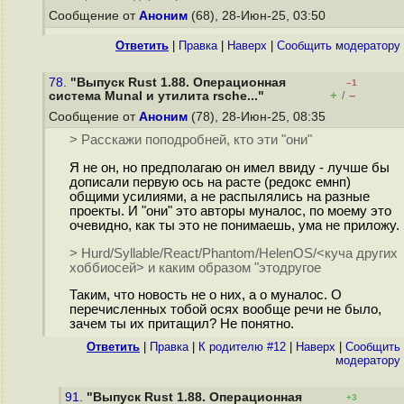
Сообщение от
Аноним
(68), 28-Июн-25, 03:50
Ответить
|
Правка
|
Наверх
|
Cообщить модератору
78.
"Выпуск Rust 1.88. Операционная
–1
+
–
система Munal и утилита rsche..."
/
Сообщение от
Аноним
(78), 28-Июн-25, 08:35
> Расскажи поподробней, кто эти "они"
Я не он, но предполагаю он имел ввиду - лучше бы
дописали первую ось на расте (редокс емнп)
общими усилиями, а не распылялись на разные
проекты. И "они" это авторы муналос, по моему это
очевидно, как ты это не понимаешь, ума не приложу.
> Hurd/Syllable/React/Phantom/HelenOS/<куча других
хоббиосей> и каким образом "этодругое
Таким, что новость не о них, а о муналос. О
перечисленных тобой осях вообще речи не было,
зачем ты их притащил? Не понятно.
Ответить
|
Правка
|
К родителю #12
|
Наверх
|
Cообщить
модератору
91.
"Выпуск Rust 1.88. Операционная
+3