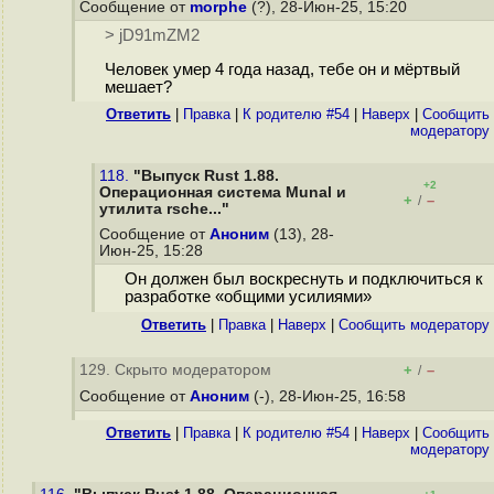
Сообщение от
morphe
(?), 28-Июн-25, 15:20
> jD91mZM2
Человек умер 4 года назад, тебе он и мёртвый
мешает?
Ответить
|
Правка
|
К родителю #54
|
Наверх
|
Cообщить
модератору
118.
"Выпуск Rust 1.88.
+2
Операционная система Munal и
+
–
/
утилита rsche..."
Сообщение от
Аноним
(13), 28-
Июн-25, 15:28
Он должен был воскреснуть и подключиться к
разработке «общими усилиями»
Ответить
|
Правка
|
Наверх
|
Cообщить модератору
129. Скрыто модератором
+
–
/
Сообщение от
Аноним
(-), 28-Июн-25, 16:58
Ответить
|
Правка
|
К родителю #54
|
Наверх
|
Cообщить
модератору