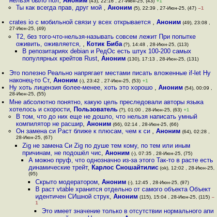
нельзя было пол
,
Аноним
(43), 22:16 , 27-Июн-25, (43)
+1
Ты как всегда прав, друг мой
,
Аноним
(5), 22:39 , 27-Июн-25, (47)
–1
crates io с мобильной связи у всех открывается
,
Аноним
(49), 23:08 ,
27-Июн-25, (49)
Т2, без того-что-нельзя-называть совсем лежит При попытке
оживить, оживляется,
,
Котик Биба
(?), 14:48 , 28-Июн-25, (113)
В репозитариях debian и РедОс есть штук 100-200 самых
популярных крейтов Rust
,
Аноним
(130), 17:13 , 28-Июн-25, (131)
Это полезно Реально напрягает местами писать вложенные if-let Ну
наконец-то Ст
,
Аноним
(-), 23:42 , 27-Июн-25, (53)
+1
Ну хоть лицензия более-менее, хоть это хорошо
,
Аноним
(54), 00:09 ,
28-Июн-25, (55)
Мне абсолютно понятно, какую цель преследовали авторы языка
хотелось и скорости
,
Пользователь
(?), 01:00 , 28-Июн-25, (63)
+1
В том, что до них еще не дошло, что нельзя написать умный
компилятор не расшир
,
Аноним
(66), 02:14 , 28-Июн-25, (66)
Он замена си Раст ближе к плюсам, чем к си
,
Аноним
(64), 02:28 ,
28-Июн-25, (67)
Zig не замена Си Zig по душе тем кому, по тем или иным
причинам, не подошёл чис
,
Аноним
(-), 07:35 , 28-Июн-25, (75)
А можно пруф, что однозначно из-за этого Так-то в расте есть
динамические трейт
,
Карлос Сношайтилис
(ok), 12:02 , 28-Июн-25,
(95)
Скрыто модератором
,
Аноним
(-), 12:45 , 28-Июн-25, (97)
В раст vtable хранится отдельно от самого объекта Объект
идентичен СИшной струк
,
Аноним
(115), 15:04 , 28-Июн-25, (115)
–
1
Это имеет значение только в отсутствии нормального апи