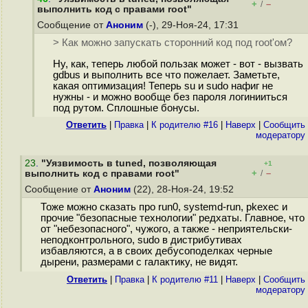
+
–
/
выполнить код с правами root"
Сообщение от
Аноним
(-), 29-Ноя-24, 17:31
> Как можно запускать сторонний код под root'ом?
Ну, как, теперь любой пользак может - вот - вызвать
gdbus и выполнить все что пожелает. Заметьте,
какая оптимизация! Теперь su и sudo нафиг не
нужны - и можно вообще без пароля логинииться
под рутом. Сплошные бонусы.
Ответить
|
Правка
|
К родителю #16
|
Наверх
|
Cообщить
модератору
23
.
"Уязвимость в tuned, позволяющая
+1
+
–
выполнить код с правами root"
/
Сообщение от
Аноним
(22), 28-Ноя-24, 19:52
Тоже можно сказать про run0, systemd-run, pkexec и
прочие "безопасные технологии" редхаты. Главное, что
от "небезопасного", чужого, а также - неприятельски-
неподконтрольного, sudo в дистрибутивах
избавляются, а в своих дебусоподелках черные
дырени, размерами с галактику, не видят.
Ответить
|
Правка
|
К родителю #11
|
Наверх
|
Cообщить
модератору