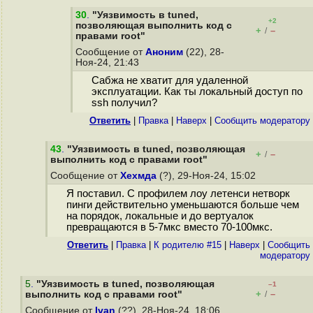
30
.
"Уязвимость в tuned,
+2
позволяющая выполнить код с
+
–
/
правами root"
Сообщение от
Аноним
(22), 28-
Ноя-24, 21:43
Сабжа не хватит для удаленной
эксплуатации. Как ты локальный доступ по
ssh получил?
Ответить
|
Правка
|
Наверх
|
Cообщить модератору
43
.
"Уязвимость в tuned, позволяющая
+
–
/
выполнить код с правами root"
Сообщение от
Хехмда
(?), 29-Ноя-24, 15:02
Я поставил. С профилем лоу летенси нетворк
пинги действительно уменьшаются больше чем
на порядок, локальные и до вертуалок
превращаются в 5-7мкс вместо 70-100мкс.
Ответить
|
Правка
|
К родителю #15
|
Наверх
|
Cообщить
модератору
5
.
"Уязвимость в tuned, позволяющая
–1
+
–
выполнить код с правами root"
/
Сообщение от
Ivan
(??), 28-Ноя-24, 18:06