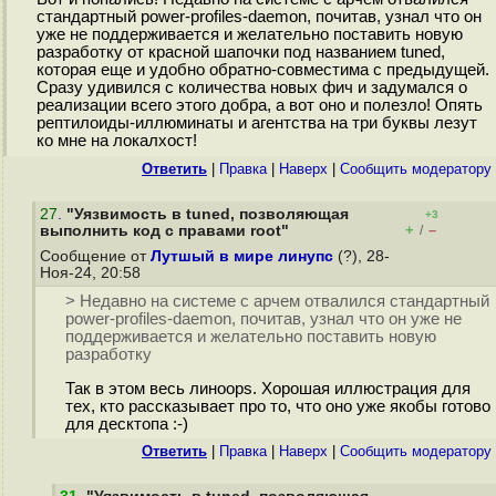
стандартный power-profiles-daemon, почитав, узнал что он
уже не поддерживается и желательно поставить новую
разработку от красной шапочки под названием tuned,
которая еще и удобно обратно-совместима с предыдущей.
Сразу удивился c количества новых фич и задумался о
реализации всего этого добра, а вот оно и полезло! Опять
рептилоиды-иллюминаты и агентства на три буквы лезут
ко мне на локалхост!
Ответить
|
Правка
|
Наверх
|
Cообщить модератору
27
.
"Уязвимость в tuned, позволяющая
+3
+
–
выполнить код с правами root"
/
Сообщение от
Лутшый в мире линупс
(?), 28-
Ноя-24, 20:58
> Недавно на системе с арчем отвалился стандартный
power-profiles-daemon, почитав, узнал что он уже не
поддерживается и желательно поставить новую
разработку
Так в этом весь линoops. Хорошая иллюстрация для
тех, кто рассказывает про то, что оно уже якобы готово
для десктопа :-)
Ответить
|
Правка
|
Наверх
|
Cообщить модератору