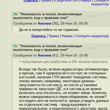
Ответить
|
Правка
|
К родителю #24
|
Наверх
|
Cообщить
модератору
36
.
"Уязвимость в tuned, позволяющая
+
–
/
выполнить код с правами root"
Сообщение от
Аноним
(36), 29-Ноя-24, 00:35
Да он в юзерспейсе-то не тормозит.
Ответить
|
Правка
|
Наверх
|
Cообщить модератору
41
.
"Уязвимость в tuned, позволяющая
+
–
/
выполнить код с правами root"
Сообщение от
Аноним
(41), 29-Ноя-24, 10:40
> популярные дистрибутивы и DE начали запускать
Всегда так было, всякие индексаторы оптимизаторы
и прочая, сам X кривокосой и состоит из сплошных
костылей, наличие ГУИ меняет поведение системы,
логику меняет, например, некоторые демоны
запускаются по систем-д, но после установки
графики их запускает ДЕ, и в систем-д их можно
включать или отключать, не влияет никак. Конечно,
можно заморачиваться пересобиранием, но зачем?
отследить все не получится, проще утащить данные
на отдельную систему - предсказуемую и
подконтрольную, и подключаться с десктопа, ноута