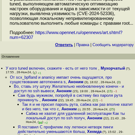
tuned, выполняющем автоматическую оптимизацию
настроек оборудования и ядра в зависимости от текущей
нагрузки, выявлена уязвимость (CVE-2024-52336),
позволяющая локальному непривилегированному
пользователю выполнить любые команды с правами root...
Подробнее:
https://www.opennet.ru/opennews/art.shtml?
num=62307
Ответить
|
Правка
|
Cообщить модератору
Оглавление
У кого tuned включен, скажите - есть от него толк
,
Мухорчатый
(?),
17:55 , 28-Ноя-24, (
)
1
+1
От scx_bpfland и ananicy импакт очень ощущается, про
существование автотюнинга s
,
Аноним
(3), 18:02 , 28-Ноя-24, (
3
)
Во, ставь эту штуку Желательно необновленную конечн - и
доступ по ssh вывеси
,
Аноним
(15), 19:00 , 28-Ноя-24, (
15
)
–1
Сам будь мужиком, попробуй в систему без пароля рута
проникнуть
,
Аноним
(22), 19:45 , 28-Ноя-24, (
22
)
–1
Так я и не просил пароль рута, сабжа как раз вполне хватит
и без него, так что с
,
Аноним
(-), 20:55 , 28-Ноя-24, (
25
)
Сабжа не хватит для удаленной эксплуатации Как ты
локальный доступ по ssh получ
,
Аноним
(22), 21:43 , 28-
Ноя-24, (
)
30
+2
Я поставил С профилем лоу летенси нетворк пинги
действительно уменьшаются больш
,
Хехмда
(?), 15:02 , 29-