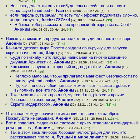
Ноя-24, (
)
43
Не знаю делает ли он что-нибудь сам по себе, но я на ноуте
использую tuned-ppd ч
,
Ivan
(??), 18:06 , 28-Ноя-24, (
5
)
–1
если пароль рута забыл, то есть толк эффект подсчитать сложно,
когда нагрузка
,
freebzzZZZzzd
(ok), 08:50 , 29-Ноя-24, (
39
)
Я боюсь тебе рассказать про кровавый Ынтырпрайз на Cent7
,
Аноним
(49), 03:05 , 30-Ноя-24, (
49
)
Новые уязвимости в продуктах редхат, не удивлен честно говоря
,
Аноним
(2), 17:57 , 28-Ноя-24, (
2
)
+2
Какая-то детская дыра Просто создали dbus-ручку для запуска
скриптов из под roo
,
Шарп
(ok), 18:28 , 28-Ноя-24, (
11
)
+8
Судя по гитхабу - это лабуда написаная на пиотне какими-то
джунами Архитект - с
,
Аноним
(15), 18:59 , 28-Ноя-24, (
14
)
+3
Как можно запускать сторонний код под root ом
,
Аноним
(16),
19:10 , 28-Ноя-24, (
)
16
Неплохо было бы, чтобы прилагался манифест безопасности по
листу systemd-analyze
,
Аноним
(16), 19:16 , 28-Ноя-24, (
17
)
Ну, как, теперь любой пользак может - вот - вызвать gdbus и
выполнить все что по
,
Аноним
(-), 17:31 , 29-Ноя-24, (
46
)
Тоже можно сказать про run0, systemd-run, pkexec и прочие
безопасные технологии
,
Аноним
(22), 19:52 , 28-Ноя-24, (
23
)
+1
Скрыто модератором
,
Аноним
(32), 22:21 , 28-Ноя-24, (
32
)
+2
Отличная между прочим оптимизация, я всячески одобряю
Пожалуйста не забывайт
,
Аноним
(15), 18:58 , 28-Ноя-24, (
13
)
+1
Вот и попались Недавно на системе с арчем отвалился стандартный
power-profiles-
,
Аноним
(-), 19:45 , 28-Ноя-24, (
21
)
+1
Так в этом весь линoops Хорошая иллюстрация для тех, кто
рассказывает про то, ч
,
Лутшый в мире линупс
(?), 20:58 , 28-Ноя-24,