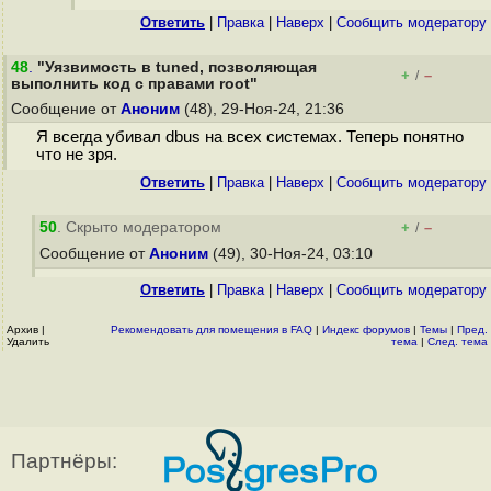
Ответить
|
Правка
|
Наверх
|
Cообщить модератору
48
.
"Уязвимость в tuned, позволяющая
+
–
/
выполнить код с правами root"
Сообщение от
Аноним
(48), 29-Ноя-24, 21:36
Я всегда убивал dbus на всех системах. Теперь понятно
что не зря.
Ответить
|
Правка
|
Наверх
|
Cообщить модератору
50
. Скрыто модератором
+
–
/
Сообщение от
Аноним
(49), 30-Ноя-24, 03:10
Ответить
|
Правка
|
Наверх
|
Cообщить модератору
Архив
|
Рекомендовать для помещения в FAQ
|
Индекс форумов
|
Темы
|
Пред.
Удалить
тема
|
След. тема
Партнёры: