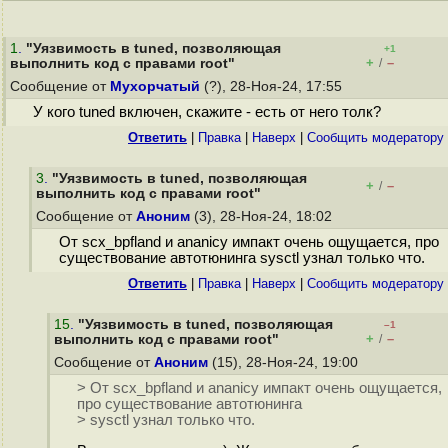
1
.
"Уязвимость в tuned, позволяющая
+1
+
–
выполнить код с правами root"
/
Сообщение от
Мухорчатый
(?), 28-Ноя-24, 17:55
У кого tuned включен, скажите - есть от него толк?
Ответить
|
Правка
|
Наверх
|
Cообщить модератору
3
.
"Уязвимость в tuned, позволяющая
+
–
/
выполнить код с правами root"
Сообщение от
Аноним
(3), 28-Ноя-24, 18:02
От scx_bpfland и ananicy импакт очень ощущается, про
существование автотюнинга sysctl узнал только что.
Ответить
|
Правка
|
Наверх
|
Cообщить модератору
15
.
"Уязвимость в tuned, позволяющая
–1
+
–
выполнить код с правами root"
/
Сообщение от
Аноним
(15), 28-Ноя-24, 19:00
> От scx_bpfland и ananicy импакт очень ощущается,
про существование автотюнинга
> sysctl узнал только что.