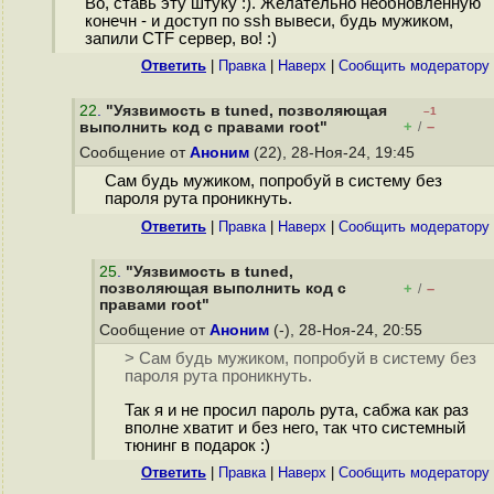
Во, ставь эту штуку :). Желательно необновленную
конечн - и доступ по ssh вывеси, будь мужиком,
запили CTF сервер, во! :)
Ответить
|
Правка
|
Наверх
|
Cообщить модератору
22
.
"Уязвимость в tuned, позволяющая
–1
+
–
выполнить код с правами root"
/
Сообщение от
Аноним
(22), 28-Ноя-24, 19:45
Сам будь мужиком, попробуй в систему без
пароля рута проникнуть.
Ответить
|
Правка
|
Наверх
|
Cообщить модератору
25
.
"Уязвимость в tuned,
позволяющая выполнить код с
+
–
/
правами root"
Сообщение от
Аноним
(-), 28-Ноя-24, 20:55
> Сам будь мужиком, попробуй в систему без
пароля рута проникнуть.
Так я и не просил пароль рута, сабжа как раз
вполне хватит и без него, так что системный
тюнинг в подарок :)
Ответить
|
Правка
|
Наверх
|
Cообщить модератору