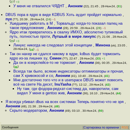
(
)
27
+3
У меня не отвалился ЧЯДНТ
,
Аноним
(22), 21:45 , 28-Ноя-24, (
31
)
DBUS пора в ядро в виде KDBUS Хоть аудит пройдет нормально
,
пух
(??), 20:39 , 28-Ноя-24, (
24
)
–1
Ушедшему работать в M , Торвальдс когда-то показал палец на
такое предложение
,
Аноним
(28), 20:59 , 28-Ноя-24, (
28
)
–1
Ядро итак превратилось в свалку ИМХО, абсолютно тупиковый
путь, полностью проти
,
Лутшый в мире линупс
(?), 21:06 , 28-Ноя-24,
(
)
29
+3
Линукс никогда не следовал этой концепции
,
Минона
(ok), 23:05 ,
28-Ноя-24, (
)
34
–1
Так он нахер не сдался никому в ядре, kdbus будет тормозить
ядро из-за лишних sy
,
Семен
(??), 22:47 , 28-Ноя-24, (
33
)
+1
Да он в юзерспейсе-то не тормозит
,
Аноним
(36), 00:35 , 29-Ноя-24,
(
)
36
Всегда так было, всякие индексаторы оптимизаторы и прочая,
сам X кривокосой и со
,
Аноним
(41), 10:40 , 29-Ноя-24, (
41
)
Мне достаточно того что и в userspace DBUS может повесить
всё на свете На дескт
,
InuYasha
(??), 12:12 , 29-Ноя-24, (
42
)
Ну там, где фодора-редхат-системд да, наворотили, сам
видел У меня в gentoo жив
,
Аноним
(36), 16:10 , 29-Ноя-24, (
44
)
Я всегда убивал dbus на всех системах Теперь понятно что не зря
,
Аноним
(48), 21:36 , 29-Ноя-24, (
48
)
Скрыто модератором
,
Аноним
(49), 03:10 , 30-Ноя-24, (
50
)
Сообщения
[
Сортировка по времени
|
RSS
]