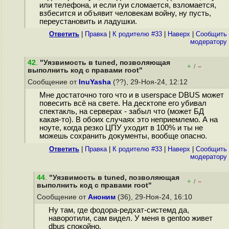
или телефона, и если гуи сломается, взломается,
взбесится и объявит человекам войну, ну пусть,
переустановить и ладушки.
Ответить
|
Правка
|
К родителю #33
|
Наверх
|
Cообщить
модератору
42
.
"Уязвимость в tuned, позволяющая
+
–
/
выполнить код с правами root"
Сообщение от
InuYasha
(??), 29-Ноя-24, 12:12
Мне достаточно того что и в userspace DBUS может
повесить всё на свете. На десктопе его убивал
спектакль, на серверах - забыл что (может БД
какая-то). В обоих случаях это неприемлемо. А на
ноуте, когда резко ЦПУ уходит в 100% и ты не
можешь сохранить документы, вообще опасно.
Ответить
|
Правка
|
К родителю #33
|
Наверх
|
Cообщить
модератору
44
.
"Уязвимость в tuned, позволяющая
+
–
/
выполнить код с правами root"
Сообщение от
Аноним
(36), 29-Ноя-24, 16:10
Ну там, где фодора-редхат-системд да,
наворотили, сам видел. У меня в gentoo живет
dbus спокойно.