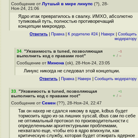
Сообщение от
Лутшый в мире линупс
(?), 28-
Ноя-24, 21:06
Ядро итак превратилось в свалку. ИМХО, абсолютно
тупиковый путь, полностью противоречащий
концепции микроядер.
Ответить
|
Правка
|
К родителю #24
|
Наверх
|
Cообщить
модератору
34
.
"Уязвимость в tuned, позволяющая
–1
+
–
выполнить код с правами root"
/
Сообщение от
Минона
(ok), 28-Ноя-24, 23:05
Линукс никогда не следовал этой концепции.
Ответить
|
Правка
|
Наверх
|
Cообщить модератору
33
.
"Уязвимость в tuned, позволяющая
+1
+
–
выполнить код с правами root"
/
Сообщение от
Семен
(??), 28-Ноя-24, 22:47
Так он нахер не сдался никому в ядре, kdbus будет
тормозить ядро из-за лишних syscall, dbus сам по себе
не оптимальный протокол по производительности с
определенными архитектурными проблемами,
нехватало еще, чтобы его в ядро впихнули, как
критическую службу, которая будет отжирать ядерное