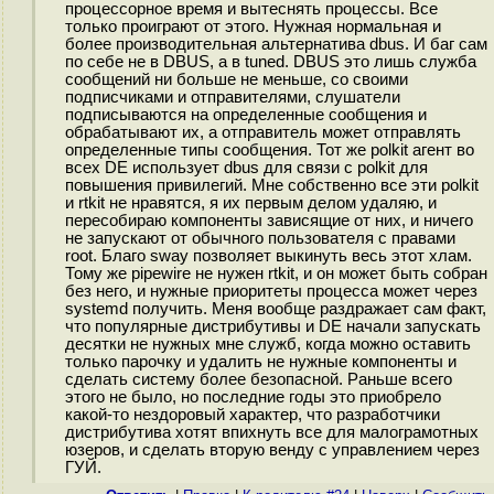
процессорное время и вытеснять процессы. Все
только проиграют от этого. Нужная нормальная и
более производительная альтернатива dbus. И баг сам
по себе не в DBUS, а в tuned. DBUS это лишь служба
сообщений ни больше не меньше, со своими
подписчиками и отправителями, слушатели
подписываются на определенные сообщения и
обрабатывают их, а отправитель может отправлять
определенные типы сообщения. Тот же polkit агент во
всех DE использует dbus для связи с polkit для
повышения привилегий. Мне собственно все эти polkit
и rtkit не нравятся, я их первым делом удаляю, и
пересобираю компоненты зависящие от них, и ничего
не запускают от обычного пользователя с правами
root. Благо sway позволяет выкинуть весь этот хлам.
Тому же pipewire не нужен rtkit, и он может быть собран
без него, и нужные приоритеты процесса может через
systemd получить. Меня вообще раздражает сам факт,
что популярные дистрибутивы и DE начали запускать
десятки не нужных мне служб, когда можно оставить
только парочку и удалить не нужные компоненты и
сделать систему более безопасной. Раньше всего
этого не было, но последние годы это приобрело
какой-то нездоровый характер, что разработчики
дистрибутива хотят впихнуть все для малограмотных
юзеров, и сделать вторую венду с управлением через
ГУЙ.