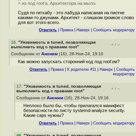
> из под root'а. Архитектора на мыло.
Судя по гитхабу - это лабуда написаная на пиотне
какими-то джунами. Архитект - слишком громкое слово
для вот этого всего.
Ответить
|
Правка
|
Наверх
|
Cообщить модератору
16
.
"Уязвимость в tuned, позволяющая
+
–
/
выполнить код с правами root"
Сообщение от
Аноним
(16), 28-Ноя-24, 19:10
Как можно запускать сторонний код под root'ом?
Ответить
|
Правка
|
К родителю #11
|
Наверх
|
Cообщить
модератору
17
.
"Уязвимость в tuned, позволяющая
+
–
/
выполнить код с правами root"
Сообщение от
Аноним
(16), 28-Ноя-24, 19:16
Неплохо было бы, чтобы прилагался манифест
безопасности по листу systemd-analyze security.
Какие caps нужны?
Ответить
|
Правка
|
Наверх
|
Cообщить модератору
46
.
"Уязвимость в tuned, позволяющая