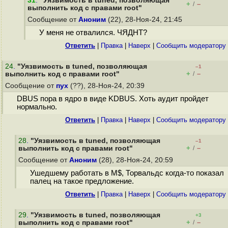
31
.
"Уязвимость в tuned, позволяющая
+
–
/
выполнить код с правами root"
Сообщение от
Аноним
(22), 28-Ноя-24, 21:45
У меня не отвалился. ЧЯДНТ?
Ответить
|
Правка
|
Наверх
|
Cообщить модератору
24
.
"Уязвимость в tuned, позволяющая
–1
+
–
выполнить код с правами root"
/
Сообщение от
пух
(??), 28-Ноя-24, 20:39
DBUS пора в ядро в виде KDBUS. Хоть аудит пройдет
нормально.
Ответить
|
Правка
|
Наверх
|
Cообщить модератору
28
.
"Уязвимость в tuned, позволяющая
–1
+
–
выполнить код с правами root"
/
Сообщение от
Аноним
(28), 28-Ноя-24, 20:59
Ушедшему работать в M$, Торвальдс когда-то показал
палец на такое предложение.
Ответить
|
Правка
|
Наверх
|
Cообщить модератору
29
.
"Уязвимость в tuned, позволяющая
+3
+
–
выполнить код с правами root"
/