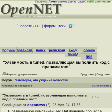
Профиль:
Аноним
(
вход
|
регистрация
)
неRU
opennet.me
[
новости
/
+++
|
форум
|
теги
|
]
форумы
правила/FAQ
поиск
регистрация
вход/
слежка
выход
RSS
"Уязвимость в tuned, позволяющая выполнить код с
правами root"
Вариант для распечатки
Пред. тема
|
След. тема
Форум
Разговоры, обсуждение новостей
Изначальное сообщение
[
Отслеживать
]
"Уязвимость в tuned, позволяющая выполнить
+
–
/
код с правами root"
Сообщение от
opennews
(?), 28-Ноя-24, 17:55
В развиваемом компанией Red Hat фоновом процессе