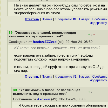
Не знаю делает ли он что-нибудь сам по себе, но я на
ноуте использую tuned-ppd чтобы управлять режимами
энергосбережения из гнома
Ответить
|
Правка
|
К родителю #1
|
Наверх
|
Cообщить
модератору
39
.
"Уязвимость в tuned, позволяющая
+
–
/
выполнить код с правами root"
Сообщение от
freebzzZZZzzd
(ok), 29-Ноя-24, 08:50
>У кого tuned включен, скажите - есть от него толк?
если пароль рута забыл, то есть толк ) эффект
подсчитать сложно, когда нагрузка неровная.
в целом, очередной пруф что не зря я сижу на OL8 до
сих пор.
Ответить
|
Правка
|
К родителю #1
|
Наверх
|
Cообщить
модератору
49
.
"Уязвимость в tuned, позволяющая
+
–
/
выполнить код с правами root"
Сообщение от
Аноним
(49), 30-Ноя-24, 03:05
Я боюсь тебе рассказать про кровавый Ынтырпрайз