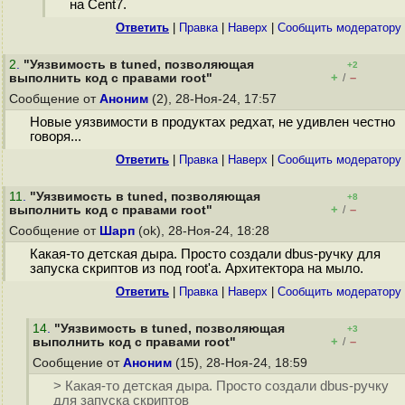
на Cent7.
Ответить
|
Правка
|
Наверх
|
Cообщить модератору
2
.
"Уязвимость в tuned, позволяющая
+2
+
–
выполнить код с правами root"
/
Сообщение от
Аноним
(2), 28-Ноя-24, 17:57
Новые уязвимости в продуктах редхат, не удивлен честно
говоря...
Ответить
|
Правка
|
Наверх
|
Cообщить модератору
11
.
"Уязвимость в tuned, позволяющая
+8
+
–
выполнить код с правами root"
/
Сообщение от
Шарп
(ok), 28-Ноя-24, 18:28
Какая-то детская дыра. Просто создали dbus-ручку для
запуска скриптов из под root'а. Архитектора на мыло.
Ответить
|
Правка
|
Наверх
|
Cообщить модератору
14
.
"Уязвимость в tuned, позволяющая
+3
+
–
выполнить код с правами root"
/
Сообщение от
Аноним
(15), 28-Ноя-24, 18:59
> Какая-то детская дыра. Просто создали dbus-ручку
для запуска скриптов