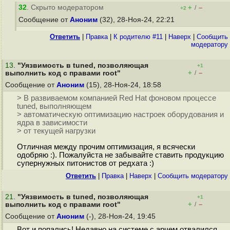
32
. Скрыто модератором
+
–
/
+2
Сообщение от
Аноним
(32), 28-Ноя-24, 22:21
Ответить
|
Правка
|
К родителю #11
|
Наверх
|
Cообщить
модератору
13
.
"Уязвимость в tuned, позволяющая
+1
+
–
выполнить код с правами root"
/
Сообщение от
Аноним
(15), 28-Ноя-24, 18:58
> В развиваемом компанией Red Hat фоновом процессе
tuned, выполняющем
> автоматическую оптимизацию настроек оборудования и
ядра в зависимости
> от текущей нагрузки
Отличная между прочим оптимизация, я всячески
одобряю :). Пожалуйста не забывайте ставить продукцию
супернужных питонистов от редхата :)
Ответить
|
Правка
|
Наверх
|
Cообщить модератору
21
.
"Уязвимость в tuned, позволяющая
+1
+
–
выполнить код с правами root"
/
Сообщение от
Аноним
(-), 28-Ноя-24, 19:45
Вот и попались! Недавно на системе с арчем отвалился