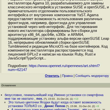
инсталлятора Agama 10, разрабатываемого для замены
классического интерфейса установки SUSE и openSUSE, и
примечательного отделением пользовательского
интерфейса от внутренних компонентов YaST. Agama
предоставляет возможность использования различных
фронтэндов, например, фронтэнда для управления
установкой через web-интерфейс. Для тестирования
нового инсталлятора сформированы live-сборки для
архитектур x86_64, ppc64le, s390x и ARM64,
поддерживающие установку альфа-версии openSUSE Leap
16, непрерывно обновляемой сборки openSUSE
Tumbleweed и редакции MicroOS на базе контейнеров. Код
компонентов инсталлятора распространяется под
лицензией GPLv2 и написан на языках Ruby, Rust и
JavaScript/TypeScript...
Подробнее:
https://www.opennet.ru/opennews/art.shtml?
num=62147
Ответить
|
Правка
|
Cообщить модератору
Оглавление
безусловно, гениальнейший ход Именно установки со смартфона
мне так не хватало
,
пох.
(?), 15:03 , 31-Окт-24, (1)
+13
Это только цветочки Ягодки будут когда оставят возможность
установки ТОЛЬКО со
,
Денис Попов
(?), 15:08 , 31-Окт-24, (2)
+9
А приложуха тоже внезапно webview Занавес
,
pic
(ok), 15:10 , 31-