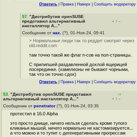
Ответить
|
Правка
|
Наверх
|
Cообщить модератору
57
.
"Дистрибутив openSUSE
представил альтернативный
+
–
/
инсталлятор A..."
Сообщение от
нах.
(?), 01-Ноя-24, 09:41
> Нормальные люди так то реддит смотрят через
old.reddit.com
там точно такой же флаг п-сов на пол-страницы.
С прилипшей раздавленной дохлой ящерицей
посерединке. (хамелеоны не бывают чорными,
так что он точно сдох)
Ответить
|
Правка
|
Наверх
|
Cообщить модератору
53
.
"Дистрибутив openSUSE представил
+3
+
–
альтернативный инсталлятор A..."
/
Сообщение от
penetrator
(?), 01-Ноя-24, 03:35
протестил в 16.0 Alpha
это просто днище, ничего нельзя сделать кроме тупого
кликанья мышой, ничего нормально не кастомизируется...
а что можно и то тупит с дегенеративными прогрессам