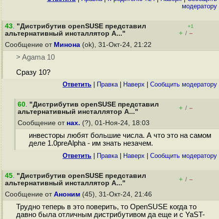
модератору
43
.
"Дистрибутив openSUSE представил
+1
+
–
альтернативный инсталлятор A..."
/
Сообщение от
Минона
(ok), 31-Окт-24, 21:22
> Agama 10
Сразу 10?
Ответить
|
Правка
|
Наверх
|
Cообщить модератору
60
.
"Дистрибутив openSUSE представил
+
–
/
альтернативный инсталлятор A..."
Сообщение от
нах.
(?), 01-Ноя-24, 18:03
инвесторы любят большие числа. А что это на самом
деле 1.0preAlpha - им знать незачем.
Ответить
|
Правка
|
Наверх
|
Cообщить модератору
45
.
"Дистрибутив openSUSE представил
+
–
/
альтернативный инсталлятор A..."
Сообщение от
Аноним
(45), 31-Окт-24, 21:46
Трудно теперь в это поверить, то OpenSUSE когда то
давно была отличным дистрибутивом да еще и с YaST-