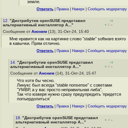
земле.
Ответить
|
Правка
|
Наверх
|
Cообщить модератору
12.
"Дистрибутив openSUSE представил
+6
+
–
альтернативный инсталлятор A..."
/
Сообщение от
Аноним
(13), 31-Окт-24, 15:40
Мне нравится как на картинке слово "stable" software взято
в кавычки. Прям отлично.
Ответить
|
Правка
|
Наверх
|
Cообщить модератору
14.
"Дистрибутив openSUSE представил
+3
+
–
альтернативный инсталлятор A..."
/
Сообщение от
Аноним
(14), 31-Окт-24, 15:47
Что хотя бы чесно.
Линукс был всегда "stable nonsense" с советами
"УМВР, а у вас просто неправильная либа".
Так что юзверя нужно сразу предупредить ʼпридется
попъердолитьсяʼ
Ответить
|
Правка
|
Наверх
|
Cообщить модератору
18.
"Дистрибутив openSUSE представил
+
–
/
альтернативный инсталлятор A..."