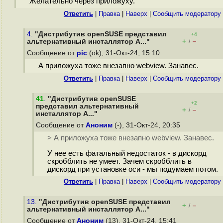
Желательно через приложуху.
Ответить
|
Правка
|
Наверх
|
Cообщить модератору
4.
"Дистрибутив openSUSE представил
+4
+
–
альтернативный инсталлятор A..."
/
Сообщение от
pic
(ok), 31-Окт-24, 15:10
А приложуха тоже внезапно webview. Занавес.
Ответить
|
Правка
|
Наверх
|
Cообщить модератору
41
.
"Дистрибутив openSUSE
+2
представил альтернативный
+
–
/
инсталлятор A..."
Сообщение от
Аноним
(-), 31-Окт-24, 20:35
> А приложуха тоже внезапно webview. Занавес.
У нее есть фатальный недостаток - в дискорд
скробблить не умеет. Зачем скробблить в
дискорд при установке оси - мы подумаем потом.
Ответить
|
Правка
|
Наверх
|
Cообщить модератору
13.
"Дистрибутив openSUSE представил
+
–
/
альтернативный инсталлятор A..."
Сообщение от
Аноним
(13), 31-Окт-24, 15:41