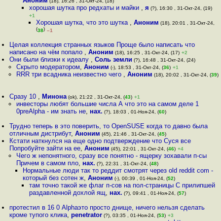
Аноним
(18), 16:26 , 31-Окт-24, (18)
хорошая шутка про редхаты и майки
,
я
(?), 16:30 , 31-Окт-24, (19)
+1
Хорошая шутка, что это шутка
,
Аноним
(18), 20:01 , 31-Окт-24,
(
)
38
–1
Целая коллекция странных языков Проще было написать что
написано на чём попало
,
Аноним
(18), 16:25 , 31-Окт-24, (17)
+2
Они были близки к идеалу
,
Соль земли
(?), 16:48 , 31-Окт-24, (24)
Скрыто модератором
,
Аноним
(-), 18:53 , 31-Окт-24, (
36
)
+1
RRR три всадника неизвестно чего
,
Аноним
(18), 20:02 , 31-Окт-24, (
39
)
Сразу 10
,
Минона
(ok), 21:22 , 31-Окт-24, (
43
)
+1
инвесторы любят большие числа А что это на самом деле 1
0preAlpha - им знать не
,
нах.
(?), 18:03 , 01-Ноя-24, (
60
)
Трудно теперь в это поверить, то OpenSUSE когда то давно была
отличным дистрибут
,
Аноним
(45), 21:46 , 31-Окт-24, (
45
)
Кстати наткнулся на еще одно подтверждение что Суся все
Попробуйте зайти на ее
,
Аноним
(45), 22:01 , 31-Окт-24, (
46
)
+4
Чего ж непонятного, сразу все понятно - ящерку зохавали п-сы
Причем в самом пло
,
нах.
(?), 22:31 , 31-Окт-24, (
48
)
Нормальные люди так то реддит смотрят через old reddit com -
который без сотен ж
,
Аноним
(-), 00:39 , 01-Ноя-24, (
52
)
там точно такой же флаг п-сов на пол-страницы С прилипшей
раздавленной дохлой ящ
,
нах.
(?), 09:41 , 01-Ноя-24, (
57
)
протестил в 16 0 Alphaэто просто днище, ничего нельзя сделать
кроме тупого клика
,
penetrator
(?), 03:35 , 01-Ноя-24, (
53
)
+3