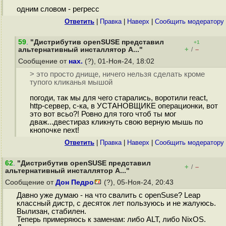
одним словом - регресс
Ответить
|
Правка
|
Наверх
|
Cообщить модератору
59
.
"Дистрибутив openSUSE представил
+1
+
–
альтернативный инсталлятор A..."
/
Сообщение от
нах.
(?), 01-Ноя-24, 18:02
> это просто днище, ничего нельзя сделать кроме
тупого кликанья мышой
погоди, так мы для чего старались, воротили react,
http-сервер, с-ка, в УСТАНОВЩИКЕ операционки, вот
это вот всьо?! Ровно для того чтоб ты мог
дваж...двестираз кликнуть свою верную мышь по
кнопочке next!
Ответить
|
Правка
|
Наверх
|
Cообщить модератору
62
.
"Дистрибутив openSUSE представил
+
–
/
альтернативный инсталлятор A..."
Сообщение от
Дон Педро
(?), 05-Ноя-24, 20:43
Давно уже думаю - на что свалить с openSuse? Leap
классный дистр, с десяток лет пользуюсь и не жалуюсь.
Вылизан, стабилен.
Теперь примеряюсь к заменам: либо ALT, либо NixOS.