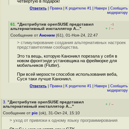
четвертую в подарок!
Ответить
|
Правка
|
К родителю #1
|
Наверх
|
Cообщить
модератору
61
.
"Дистрибутив openSUSE представил
–1
+
–
альтернативный инсталлятор A..."
/
Сообщение от
Аноним
(61), 01-Ноя-24, 22:47
> стимулирование создания альтернативных настроек
представителями сообщества.
Это та вещь, которую Каноникл порезала у себя в
новом фронтэнде установщика на фрейморке для
мобильников (Flutter).
При всей мерзости способов использования веба,
Суся таки лучше Каноникл.
Ответить
|
Правка
|
К родителю #1
|
Наверх
|
Cообщить
модератору
3.
"Дистрибутив openSUSE представил
+
–
/
альтернативный инсталлятор A..."
Сообщение от
pic
(ok), 31-Окт-24, 15:10
> уход от привязки к одному языку программирования