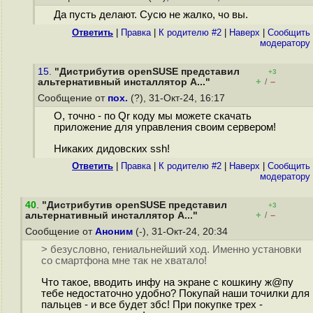
Да пусть делают. Сусю не жалко, чо вы.
Ответить
|
Правка
|
К родителю #2
|
Наверх
|
Cообщить
модератору
15.
"Дистрибутив openSUSE представил
+3
+
–
альтернативный инсталлятор A..."
/
Сообщение от
пох.
(?), 31-Окт-24, 16:17
О, точно - по Qr коду мы можете скачать
приложение для управления своим сервером!
Никаких дидовских ssh!
Ответить
|
Правка
|
К родителю #2
|
Наверх
|
Cообщить
модератору
40
.
"Дистрибутив openSUSE представил
+3
+
–
альтернативный инсталлятор A..."
/
Сообщение от
Аноним
(-), 31-Окт-24, 20:34
> безусловно, гениальнейший ход. Именно установки
со смартфона мне так не хватало!
Что такое, вводить инфу на экране с кошкину ж@пу
тебе недостаточно удобно? Покупай наши точилки для
пальцев - и все будет збс! При покупке трех -