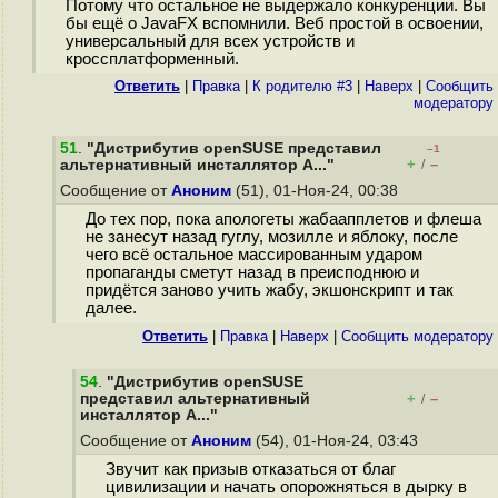
Потому что остальное не выдержало конкуренции. Вы
бы ещё о JavaFX вспомнили. Веб простой в освоении,
универсальный для всех устройств и
кроссплатформенный.
Ответить
|
Правка
|
К родителю #3
|
Наверх
|
Cообщить
модератору
51
.
"Дистрибутив openSUSE представил
–1
+
–
альтернативный инсталлятор A..."
/
Сообщение от
Аноним
(51), 01-Ноя-24, 00:38
До тех пор, пока апологеты жабаапплетов и флеша
не занесут назад гуглу, мозилле и яблоку, после
чего всё остальное массированным ударом
пропаганды сметут назад в преисподнюю и
придётся заново учить жабу, экшонскрипт и так
далее.
Ответить
|
Правка
|
Наверх
|
Cообщить модератору
54
.
"Дистрибутив openSUSE
представил альтернативный
+
–
/
инсталлятор A..."
Сообщение от
Аноним
(54), 01-Ноя-24, 03:43
Звучит как призыв отказаться от благ
цивилизации и начать опорожняться в дырку в