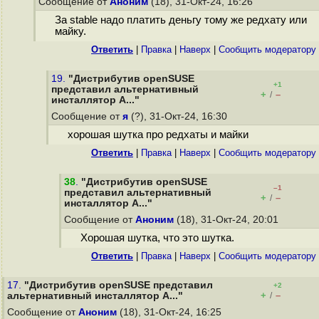
Сообщение от
Аноним
(18), 31-Окт-24, 16:26
За stable надо платить деньгу тому же редхату или
майку.
Ответить
|
Правка
|
Наверх
|
Cообщить модератору
19.
"Дистрибутив openSUSE
+1
представил альтернативный
+
–
/
инсталлятор A..."
Сообщение от
я
(?), 31-Окт-24, 16:30
хорошая шутка про редхаты и майки
Ответить
|
Правка
|
Наверх
|
Cообщить модератору
38
.
"Дистрибутив openSUSE
–1
представил альтернативный
+
–
/
инсталлятор A..."
Сообщение от
Аноним
(18), 31-Окт-24, 20:01
Хорошая шутка, что это шутка.
Ответить
|
Правка
|
Наверх
|
Cообщить модератору
17.
"Дистрибутив openSUSE представил
+2
+
–
альтернативный инсталлятор A..."
/
Сообщение от
Аноним
(18), 31-Окт-24, 16:25