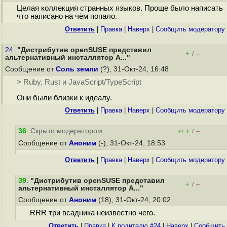
Целая коллекция странных языков. Проще было написать
что написано на чём попало.
Ответить
|
Правка
|
Наверх
|
Cообщить модератору
24.
"Дистрибутив openSUSE представил
+
–
/
альтернативный инсталлятор A..."
Сообщение от
Соль земли
(?), 31-Окт-24, 16:48
> Ruby, Rust и JavaScript/TypeScript
Они были близки к идеалу.
Ответить
|
Правка
|
Наверх
|
Cообщить модератору
36
. Скрыто модератором
+
–
/
+1
Сообщение от
Аноним
(-), 31-Окт-24, 18:53
Ответить
|
Правка
|
Наверх
|
Cообщить модератору
39
.
"Дистрибутив openSUSE представил
+
–
/
альтернативный инсталлятор A..."
Сообщение от
Аноним
(18), 31-Окт-24, 20:02
RRR три всадника неизвестно чего.
Ответить
|
Правка
|
К родителю #24
|
Наверх
|
Cообщить