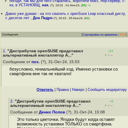
погоди, так мы для чего старались, воротили react, http-сервер, с-
ка, в УСТАНОВЩ
,
нах.
(?), 18:02 , 01-Ноя-24, (
59
)
+1
Давно уже думаю - на что свалить с openSuse Leap классный дистр,
с десяток лет
,
Дон Педро
(?), 20:43 , 05-Ноя-24, (
62
)
Сообщения
[
Сортировка по времени
|
RSS
]
1.
"Дистрибутив openSUSE представил
+13
+
–
альтернативный инсталлятор A..."
/
Сообщение от
пох.
(?), 31-Окт-24, 15:03
безусловно, гениальнейший ход. Именно установки со
смартфона мне так не хватало!
Ответить
|
Правка
|
Наверх
|
Cообщить модератору
2.
"Дистрибутив openSUSE представил
+9
+
–
альтернативный инсталлятор A..."
/
Сообщение от
Денис Попов
(?), 31-Окт-24, 15:08
Это только цветочки. Ягодки будут когда оставят
возможность установки ТОЛЬКО со смартфона.