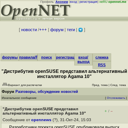
Профиль:
Аноним
(
вход
|
регистрация
)
неRU
opennet.me
[
новости
/
+++
|
форум
|
теги
|
]
форумы
правила/FAQ
поиск
регистрация
вход/
слежка
выход
RSS
"Дистрибутив openSUSE представил альтернативный
инсталлятор Agama 10"
Вариант для распечатки
Пред. тема
|
След. тема
Форум
Разговоры, обсуждение новостей
Изначальное сообщение
[
Отслеживать
]
"Дистрибутив openSUSE представил
+
–
/
альтернативный инсталлятор Agama 10"
Сообщение от
opennews
(?), 31-Окт-24, 15:03
Разработчики проекта openSUSE опубликовали выпуск