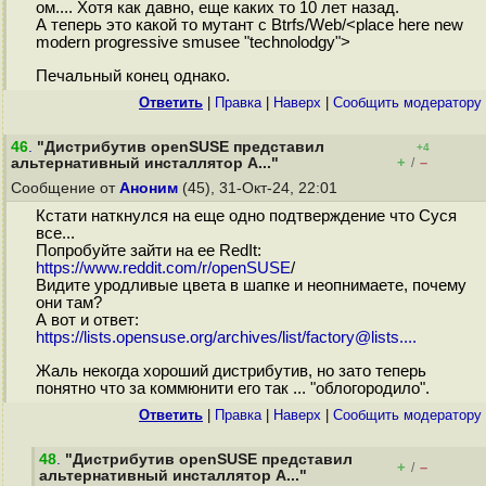
ом.... Хотя как давно, еще каких то 10 лет назад.
А теперь это какой то мутант с Btrfs/Web/<place here new
modern progressive smusee "technolodgy">
Печальный конец однако.
Ответить
|
Правка
|
Наверх
|
Cообщить модератору
46
.
"Дистрибутив openSUSE представил
+4
+
–
альтернативный инсталлятор A..."
/
Сообщение от
Аноним
(45), 31-Окт-24, 22:01
Кстати наткнулся на еще одно подтверждение что Суся
все...
Попробуйте зайти на ее RedIt:
https://www.reddit.com/r/openSUSE
/
Видите уродливые цвета в шапке и неопнимаете, почему
они там?
А вот и ответ:
https://lists.opensuse.org/archives/list/factory@lists....
Жаль некогда хороший дистрибутив, но зато теперь
понятно что за коммюнити его так ... "облогородило".
Ответить
|
Правка
|
Наверх
|
Cообщить модератору
48
.
"Дистрибутив openSUSE представил
+
–
/
альтернативный инсталлятор A..."