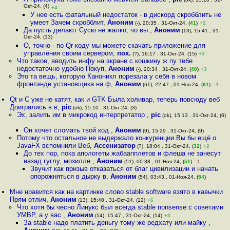
Окт-24, (4)
+4
У нее есть фатальный недостаток - в дискорд скробблить не
умеет Зачем скробблит
,
Аноним
(-), 20:35 , 31-Окт-24, (
41
)
+2
Да пусть делают Сусю не жалко, чо вы
,
Аноним
(13), 15:41 , 31-
Окт-24, (13)
О, точно - по Qr коду мы можете скачать приложение для
управления своим сервером
,
пох.
(?), 16:17 , 31-Окт-24, (15)
+3
Что такое, вводить инфу на экране с кошкину ж пу тебе
недостаточно удобно Покуп
,
Аноним
(-), 20:34 , 31-Окт-24, (
40
)
+3
Это та вещь, которую Каноникл порезала у себя в новом
фронтэнде установщика на ф
,
Аноним
(61), 22:47 , 01-Ноя-24, (
61
)
–1
Qt и C уже не катят, как и GTK Была холивар, теперь повсюду веб
Доигрались в в
,
pic
(ok), 15:10 , 31-Окт-24, (3)
Эх, залить им в микрокод интерпретатор
,
pic
(ok), 15:13 , 31-Окт-24, (6)
Он хочет сломать твой код
,
Аноним
(9), 15:29 , 31-Окт-24, (9)
Потому что остальное не выдержало конкуренции Вы бы ещё о
JavaFX вспомнили Веб
,
Ассенизатор
(?), 18:04 , 31-Окт-24, (
32
)
+2
До тех пор, пока апологеты жабаапплетов и флеша не занесут
назад гуглу, мозилле
,
Аноним
(51), 00:38 , 01-Ноя-24, (
51
)
–1
Звучит как призыв отказаться от благ цивилизации и начать
опорожняться в дырку в
,
Аноним
(54), 03:43 , 01-Ноя-24, (
54
)
Мне нравится как на картинке слово stable software взято в кавычки
Прям отлич
,
Аноним
(13), 15:40 , 31-Окт-24, (12)
+6
Что хотя бы чесно Линукс был всегда stable nonsense с советами
УМВР, а у вас
,
Аноним
(14), 15:47 , 31-Окт-24, (14)
+3
За stable надо платить деньгу тому же редхату или майку
,