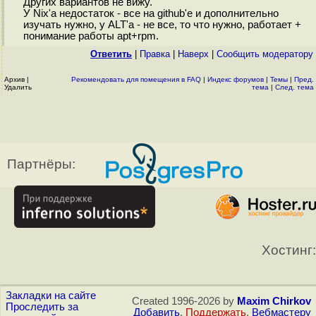
Других вариантов не вижу.
У Nix'а недостаток - все на github'е и дополнительно
изучать нужно, у ALT'а - не все, то что нужно, работает +
понимание работы apt+rpm.
Ответить
|
Правка
|
Наверх
|
Cообщить модератору
Архив
|
Рекомендовать для помещения в FAQ
|
Индекс форумов
|
Темы
|
Пред.
Удалить
тема
|
След. тема
Партнёры:
Хостинг:
Закладки на сайте
Created 1996-2026 by
Maxim Chirkov
Проследить за
Добавить
,
Поддержать
,
Вебмастеру