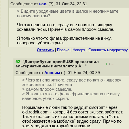
Сообщение от
нах.
(?), 31-Окт-24, 22:31
> Видите уродливые цвета в шапке и неопнимаете,
почему они там?
Чего ж непонятного, сразу все понятно - ящерку
зохавали п-сы. Причем в самом плохом смысле.
Я только что-то флага фрипластелина не вижу,
наверное, ублок скрыл.
Ответить
|
Правка
|
Наверх
|
Cообщить модератору
52
.
"Дистрибутив openSUSE представил
+
–
/
альтернативный инсталлятор A..."
Сообщение от
Аноним
(-), 01-Ноя-24, 00:39
> Чего ж непонятного, сразу все понятно - ящерку
зохавали п-сы. Причем в
> самом плохом смысле.
> Я только что-то флага фрипластелина не вижу,
наверное, ублок скрыл.
Нормальные люди так то реддит смотрят через
old.reddit.com - который без сотен жыэса работает.
Так что п...сов с их технологиями инсталла "зато
отображается на мобилке" видно сразу. Прямо по
хосту реддита который они юзали.