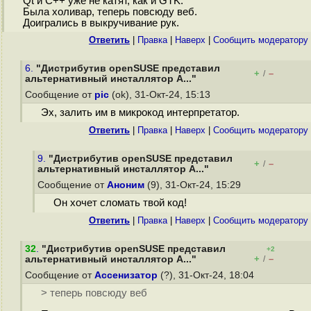
Qt и C++ уже не катят, как и GTK.
Была холивар, теперь повсюду веб.
Доигрались в выкручивание рук.
Ответить
|
Правка
|
Наверх
|
Cообщить модератору
6.
"Дистрибутив openSUSE представил
+
–
/
альтернативный инсталлятор A..."
Сообщение от
pic
(ok), 31-Окт-24, 15:13
Эх, залить им в микрокод интерпретатор.
Ответить
|
Правка
|
Наверх
|
Cообщить модератору
9.
"Дистрибутив openSUSE представил
+
–
/
альтернативный инсталлятор A..."
Сообщение от
Аноним
(9), 31-Окт-24, 15:29
Он хочет сломать твой код!
Ответить
|
Правка
|
Наверх
|
Cообщить модератору
32
.
"Дистрибутив openSUSE представил
+2
+
–
альтернативный инсталлятор A..."
/
Сообщение от
Ассенизатор
(?), 31-Окт-24, 18:04
> теперь повсюду веб