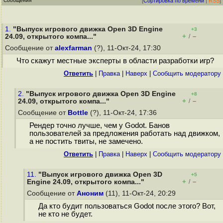
Сообщения
[
Сортировка по времени
|
RSS
]
1.
"Выпуск игрового движка Open 3D Engine
+3
+
–
24.09, открытого компа..."
/
Сообщение от
alexfarman
(?), 11-Окт-24, 17:30
Что скажут местные эксперты в области разработки игр?
Ответить
|
Правка
|
Наверх
|
Cообщить модератору
2.
"Выпуск игрового движка Open 3D Engine
+8
+
–
24.09, открытого компа..."
/
Сообщение от
Bottle
(?), 11-Окт-24, 17:36
Рендер точно лучше, чем у Godot. Банов
пользователей за предложения работать над движком,
а не постить твиты, не замечено.
Ответить
|
Правка
|
Наверх
|
Cообщить модератору
11.
"Выпуск игрового движка Open 3D
+5
+
–
Engine 24.09, открытого компа..."
/
Сообщение от
Аноним
(11), 11-Окт-24, 20:29
Да кто будит пользоваться Godot после этого? Вот,
не кто не будет.