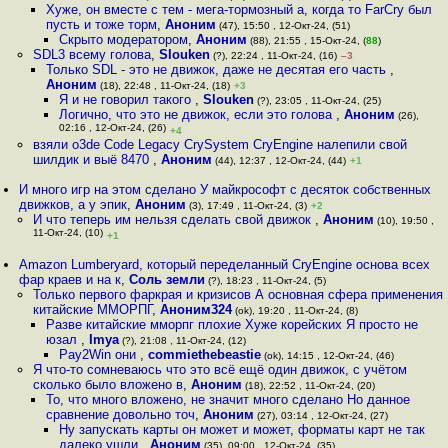
Хуже, он вместе с тем - мега-тормозный а, когда то FarCry был
пусть и тоже торм
,
Аноним
(47), 15:50 , 12-Окт-24, (51)
Скрыто модератором
,
Аноним
(88), 21:55 , 15-Окт-24, (
88
)
SDL3 всему голова
,
Slouken
(?), 22:24 , 11-Окт-24, (16)
–3
Только SDL - это не движок, даже не десятая его часть
,
Аноним
(18), 22:48 , 11-Окт-24, (18)
+3
Я и не говорил такого
,
Slouken
(?), 23:05 , 11-Окт-24, (25)
Логично, что это не движок, если это голова
,
Аноним
(26),
02:16 , 12-Окт-24, (26)
+4
взяли o3de Code Legacy CrySystem CryEngine налепили свой
шилдик и выё 8470
,
Аноним
(44), 12:37 , 12-Окт-24, (44)
+1
И много игр на этом сделано У майкрософт с десяток собственных
движков, а у эпик
,
Аноним
(3), 17:49 , 11-Окт-24, (3)
+2
И что теперь им нельзя сделать свой движок
,
Аноним
(10), 19:50 ,
11-Окт-24, (10)
+1
Amazon Lumberyard, который переделанный CryEngine основа всех
фар краев и на к
,
Соль земли
(?), 18:23 , 11-Окт-24, (5)
Только первого фаркрая и кризисов А основная сфера применения
китайские ММОРПГ
,
Аноним324
(ok), 19:20 , 11-Окт-24, (8)
Разве китайские мморпг плохие Хуже корейских Я просто не
юзал
,
Imya
(?), 21:08 , 11-Окт-24, (12)
Pay2Win они
,
commiethebeastie
(ok), 14:15 , 12-Окт-24, (46)
Я что-то сомневаюсь что это всё ещё один движок, с учётом
сколько было вложено в
,
Аноним
(18), 22:52 , 11-Окт-24, (20)
То, что много вложено, не значит много сделано Но данное
сравнение довольно точ
,
Аноним
(27), 03:14 , 12-Окт-24, (27)
Ну запускать карты он может и может, форматы карт не так
далеко ушли
,
Аноним
(35), 09:00 , 12-Окт-24, (35)