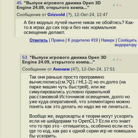
45.
"Выпуск игрового движка Open 3D
+
–
/
Engine 24.09, открытого компа..."
Сообщение от
Grizvold
(?), 12-Окт-24, 12:47
А без модных лучей нынче никак не обойтись? Как-
то в играх до сих пор и без них нормальное
освещение делают.
Ответить
|
Правка
|
К родителю #19
|
Наверх
|
Cообщить
модератору
53.
"Выпуск игрового движка Open 3D
+
–
/
Engine 24.09, открытого компа..."
Сообщение от
Аноним
(47), 12-Окт-24, 17:51
Так они раньше просто программно
вычислялись(см.?Q1 / HL1-2) но оч.долго (на
парке машин чуть быстрей), или же
симулировались условно правильной
расстановкой Источников освещения, долго но
уже куда оперативней, что элементарно можно
понять как это делать но надо же не лениться...
Вообще же, видеокарты в теории могут ускорять
если не шейдерами то OpenCL? Если кто знает
что то про это - отпишитесь, особенно если есть
где то код, как раз к одной серии игр не помешало
бы ускорить.