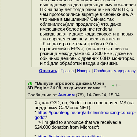
вышедшему за два предыдушему поколения
ПК на пару лет тогда раньше - на 8MB ПК, о
чём проговорились вкратце в своей книге. А,
что ныне в мышлении? Сейчас так
обленились(или продались) что, даже
имеющиеся более ранние renderы
выкидывают, и даже когда скорости в новых
- по определению не у всех хватает и
т.б.когда игра сетевая требуя её без
ограничений в FPS :( (вполне есть виз-но
разница между даже 60 и 300 FPS, даже на
обычных дешовых древних 60Hz мониторах,
и т.б.для обработки ввода и физики).
Ответить
|
Правка
|
Наверх
|
Cообщить модератору
78
.
"Выпуск игрового движка Open
+
–
/
3D Engine 24.09, открытого компа..."
Сообщение от
Аноним
(78), 14-Окт-24, 15:04
Хз, как O3D, но, Godot точно проплачен M$ (на
поддержку C#/Mono/.NET):
*
https://godotengine.org/article/introducing-csharp-
godot
/
> I’m glad to announce that we received a
$24,000 donation from Microsoft
*
https://github.com/microsoft/foss-