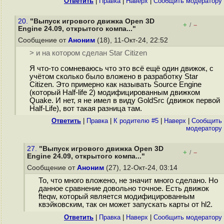
Ответить
|
Правка
|
Наверх
|
Cообщить модератору
20.
"Выпуск игрового движка Open 3D
+
–
/
Engine 24.09, открытого компа..."
Сообщение от
Аноним
(18), 11-Окт-24, 22:52
> и на котором сделан Star Citizen
Я что-то сомневаюсь что это всё ещё один движок, с
учётом сколько было вложено в разработку Star
Citizen. Это примерно как называть Source Engine
(который Half-life 2) модифицированным движком
Quake. И нет, я не имел в виду GoldSrc (движок первой
Half-Life), вот такая разница там.
Ответить
|
Правка
|
К родителю #5
|
Наверх
|
Cообщить
модератору
27.
"Выпуск игрового движка Open 3D
+
–
/
Engine 24.09, открытого компа..."
Сообщение от
Аноним
(27), 12-Окт-24, 03:14
То, что много вложено, не значит много сделано. Но
данное сравнение довольно точное. Есть движок
fteqw, который является модифицированным
квэйковским, так он может запускать карты от hl2.
Ответить
|
Правка
|
Наверх
|
Cообщить модератору