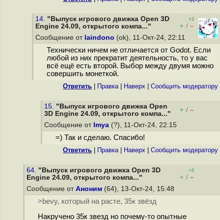
14.
"Выпуск игрового движка Open 3D
+2
+
–
Engine 24.09, открытого компа..."
/
Сообщение от
laindono
(ok), 11-Окт-24, 22:11
Технически ничем не отличается от Godot. Если
любой из них прекратит деятельность, то у вас
всё ещё есть второй. Выбор между двумя можно
совершить монеткой.
Ответить
|
Правка
|
Наверх
|
Cообщить модератору
15.
"Выпуск игрового движка Open
+
–
/
3D Engine 24.09, открытого компа..."
Сообщение от
Imya
(?), 11-Окт-24, 22:15
=) Так и сделаю. Спасибо!
Ответить
|
Правка
|
Наверх
|
Cообщить модератору
64.
"Выпуск игрового движка Open 3D
+2
+
–
Engine 24.09, открытого компа..."
/
Сообщение от
Аноним
(64), 13-Окт-24, 15:48
>bevy, который на расте, 35к звёзд
Накручено 35к звезд но почему-то опытные