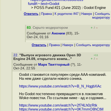
fund#:~:text=Godot
> FOSS Fund #21 (June 2022) : Godot Engine
Ответить
|
Правка
|
К родителю #47
|
Наверх
|
Cообщить
модератору
83
. Скрыто модератором
+
–
/
Сообщение от
Аноним
(83), 15-
Окт-24, 01:16
Ответить
|
Правка
|
Наверх
|
Cообщить модератору
22.
"Выпуск игрового движка Open 3D
+11
+
–
Engine 24.09, открытого компа..."
/
Сообщение от
Марк Твитторный
(?), 11-
Окт-24, 22:55
Godot становится популярен среди ААА-компаний.
На нем даже сделали нового соника.
https://www.youtube.com/watch?v=B_N_HqgbXAc
Но Godot постепенно превращается в локомотив
Wоke-пoвecтки. По ссылкам ниже - aд и coдoмия...
https://www.youtube.com/watch?v=2f74Lh0zRtk
https://www.youtube.com/watch?v=0K7mmO8hCtM