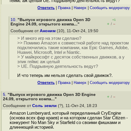
геймс аж целый UE. Подрывную деятельность ведут?
Ответить
|
Правка
|
Наверх
|
Cообщить модератору
10.
"Выпуск игрового движка Open 3D
+1
+
–
Engine 24.09, открытого компа..."
/
Сообщение от
Аноним
(10), 11-Окт-24, 19:50
> И много игр на этом сделано?
>> Помимо Amazon к совместной работе над проектом
подключились такие компании, как Epic Games, Adobe,
Huawei, Microsoft, Intel и Niantic.
> У майкрософт с десяток собственных движков, а у
эпик геймс аж целый
> UE. Подрывную деятельность ведут?
И что теперь им нельзя сделать свой движок?.
Ответить
|
Правка
|
Наверх
|
Cообщить модератору
5.
"Выпуск игрового движка Open 3D Engine
+
–
/
24.09, открытого компа..."
Сообщение от
Соль земли
(?), 11-Окт-24, 18:23
Amazon Lumberyard, который переделанный CryEngine
(основа всех фар краев) и на котором сделан Star Citizen -
конкурент No Man Sky и Starfield со своими фишками и
длиннющей историей.