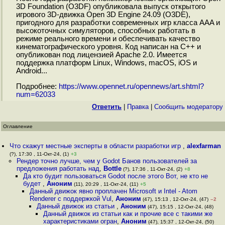
3D Foundation (O3DF) опубликовала выпуск открытого
игрового 3D-движка Open 3D Engine 24.09 (O3DE),
пригодного для разработки современных игр класса AAA и
высокоточных симуляторов, способных работать в
режиме реального времени и обеспечивать качество
кинематографического уровня. Код написан на С++ и
опубликован под лицензией Apache 2.0. Имеется
поддержка платформ Linux, Windows, macOS, iOS и
Android...
Подробнее:
https://www.opennet.ru/opennews/art.shtml?
num=62033
Ответить
|
Правка
|
Cообщить модератору
Оглавление
Что скажут местные эксперты в области разработки игр
,
alexfarman
(?), 17:30 , 11-Окт-24, (1)
+3
Рендер точно лучше, чем у Godot Банов пользователей за
предложения работать над
,
Bottle
(?), 17:36 , 11-Окт-24, (2)
+8
Да кто будит пользоваться Godot после этого Вот, не кто не
будет
,
Аноним
(11), 20:29 , 11-Окт-24, (11)
+5
Данный движок явно проплачен Microsoft и Intel - Atom
Renderer с поддержкой Vul
,
Аноним
(47), 15:13 , 12-Окт-24, (47)
–2
Данный движок из статьи
,
Аноним
(47), 15:15 , 12-Окт-24, (48)
Данный движок из статьи как и прочие все с такими же
характеристиками огран
,
Аноним
(47), 15:37 , 12-Окт-24, (50)