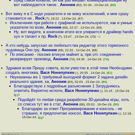
Бред сивой кобылы, он как раз мешает коммерциализации ну
вот наблюдается такое
,
Аноним
(83), 01:34 , 15-Окт-24, (
85
)
Вот вижу я в С коде указатели и не вижу исключений, и мне сразу
становится не
,
Rock
(?), 19:22 , 13-Окт-24, (67)
Исключения при работе с графикой не используются, как и умные
указатели по возм
,
Аноним
(69), 22:37 , 13-Окт-24, (69)
Ну, вот видите, в конечном итоге все упирается в драйвер hands
sys и талант к пр
,
Rock
(?), 23:47 , 13-Окт-24, (70)
+2
А кто нибудь запускал из любопытства редактор этого тормозного
чудовища Оно гру
,
Аноним
(69), 22:20 , 13-Окт-24, (68)
По описанию - похоже втихую майнит а, при отс соединения -
резервирует производ
,
Аноним
(74), 04:36 , 14-Окт-24, (
74
)
Здравия всем Прошу совета, если уместно в этой теме Необходимо
создать многоква
,
Вася Нонепупкин
(-), 20:55 , 14-Окт-24, (
81
)
Неуказанны же 1 требуемый выходной формат 2 задача дизайн
реального здания, ка
,
Аноним
(83), 02:03 , 15-Окт-24, (
86
)
Благодарствую з подробные разъяснения 1 Затрудняюсь
ответить Вероятно исполн
,
Вася Нонепупкин
(-), 21:15 , 15-Окт-24,
(
)
87
Подойдёт то любая среда разработки 3D-дизайна игры, хоть
со списка тут же в стат
,
Аноним
(88), 05:03 , 16-Окт-24, (
90
)
Благодарю за ответ Программирование и консоль - не
страшно, я предпочитаю консол
,
Вася Нонепупкин
(-), 12:18 ,
16-Окт-24, (
)
92