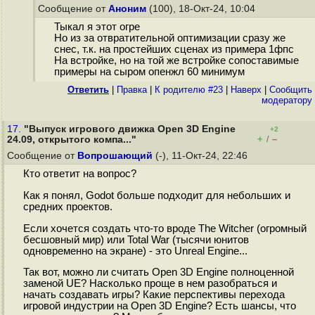
Сообщение от
Аноним
(100), 18-Окт-24, 10:04
Тыкал я этот огре
Но из за отвратительной оптимизации сразу же
снес, т.к. на простейших сценах из примера 1фпс
На встройке, но на той же встройке сопоставимые
примеры на сыром опенжл 60 минимум
Ответить
|
Правка
|
К родителю #23
|
Наверх
|
Cообщить
модератору
17.
"Выпуск игрового движка Open 3D Engine
+2
+
–
24.09, открытого компа..."
/
Сообщение от
Вопрошающий
(-), 11-Окт-24, 22:46
Кто ответит на вопрос?
Как я понял, Godot больше подходит для небольших и
средних проектов.
Если хочется создать что-то вроде The Witcher (огромный
бесшовный мир) или Total War (тысячи юнитов
одновременно на экране) - это Unreal Engine...
Так вот, можно ли считать Open 3D Engine полноценной
заменой UE? Насколько проще в нем разобраться и
начать создавать игры? Какие перспективы перехода
игровой индустрии на Open 3D Engine? Есть шансы, что