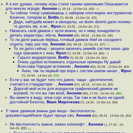
А я вот думаю, почему игры стали такими хреновыми Оказывается
для многих игроде
,
Аноним
(-), 05:14 , 12-Окт-24, (30)
–1
Ты сейчас топор сравниваешь с набором плотницких инструментов
Конечно, топором м
,
Bottle
(?), 06:08 , 12-Окт-24, (33)
Дядя, найтдайв может и овноделы, но doom doomii дали почему-
то делать им, а не
,
Фрол
(?), 03:52 , 14-Окт-24, (71)
Написать свой движок с нуля можно, но к нему понадобится
делать редакторы, обуча
,
Аноним
(35), 09:04 , 12-Окт-24, (36)
То ли дело раньше берёшь готовый движок thief из соседнего
отдела, пару раз пер
,
Аноним
(39), 09:18 , 12-Окт-24, (37)
+1
То ли дело сейчас - решили запилить ремейк систем шока- два
года трахаемся с юни
,
Фрол
(?), 23:39 , 12-Окт-24, (60)
–1
Скрыто модератором
,
Bottle
(?), 02:28 , 13-Окт-24, (61)
Очень удобно вспоминать отдельные примеры Ну давай
Всеслава Чародея вспомним
,
Аноним
(62), 02:39 , 13-Окт-24, (62)
Анон, так ты первый про вора с систем шоком начал
,
Фрол
(?), 03:54 , 14-Окт-24, (
72
)
Если у вас не будет того что давно, чаще - десятилетия,
считается стандарторм -
,
Аноним
(47), 18:16 , 12-Окт-24, (55)
Дорогой мой если для игроделов графический движок не
игровой, то что вы там вооб
,
Аноним
(80), 17:54 , 14-Окт-24, (
80
)
Вы имеете в виду, опна сорс игорь Так там и не было ни одной
достойной Безотно
,
Маня Мирочкова
(?), 19:34 , 12-Окт-24, (59)
У таких движков важны две вещи - бесплатность-
документацияИначе будет проще сво
,
Аноним
(63), 09:24 , 13-Окт-24, (63)
Не бесплатность важна, важен копилефт
,
Аноним
(-), 17:33 , 13-
Окт-24, (66)
+1