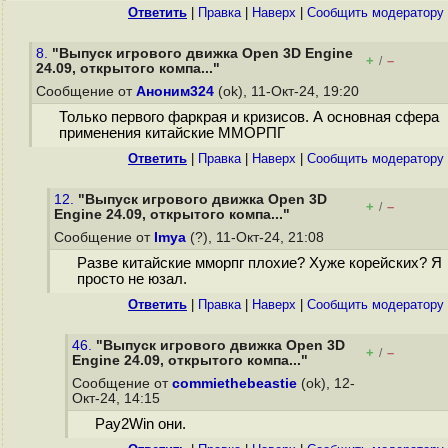
Ответить
|
Правка
|
Наверх
|
Cообщить модератору
8.
"Выпуск игрового движка Open 3D Engine
+
–
/
24.09, открытого компа..."
Сообщение от
Аноним324
(ok), 11-Окт-24, 19:20
Только первого фаркрая и кризисов. А основная сфера
применения китайские ММОРПГ
Ответить
|
Правка
|
Наверх
|
Cообщить модератору
12.
"Выпуск игрового движка Open 3D
+
–
/
Engine 24.09, открытого компа..."
Сообщение от
Imya
(?), 11-Окт-24, 21:08
Разве китайские мморпг плохие? Хуже корейских? Я
просто не юзал.
Ответить
|
Правка
|
Наверх
|
Cообщить модератору
46.
"Выпуск игрового движка Open 3D
+
–
/
Engine 24.09, открытого компа..."
Сообщение от
commiethebeastie
(ok), 12-
Окт-24, 14:15
Pay2Win они.