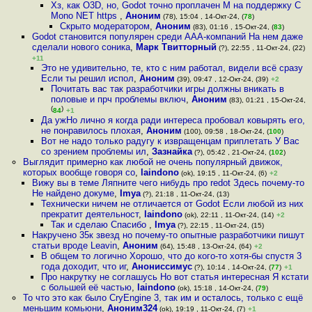
Хз, как O3D, но, Godot точно проплачен M на поддержку C
Mono NET https
,
Аноним
(78), 15:04 , 14-Окт-24, (
78
)
Скрыто модератором
,
Аноним
(83), 01:16 , 15-Окт-24, (
83
)
Godot становится популярен среди ААА-компаний На нем даже
сделали нового соника
,
Марк Твитторный
(?), 22:55 , 11-Окт-24, (22)
+11
Это не удивительно, те, кто с ним работал, видели всё сразу
Если ты решил испол
,
Аноним
(39), 09:47 , 12-Окт-24, (39)
+2
Почитать вас так разработчики игры должны вникать в
половые и прч проблемы включ
,
Аноним
(83), 01:21 , 15-Окт-24,
(
)
84
+1
Да ужНо лично я когда ради интереса пробовал ковырять его,
не понравилось плохая
,
Аноним
(100), 09:58 , 18-Окт-24, (
100
)
Вот не надо только радугу к извращенцам приплетать У Вас
со зрением проблемы ил
,
Зазнайка
(?), 05:42 , 21-Окт-24, (
102
)
Выглядит примерно как любой не очень популярный движок,
которых вообще говоря со
,
laindono
(ok), 19:15 , 11-Окт-24, (6)
+2
Вижу вы в теме Ляпните чего нибудь про redot Здесь почему-то
Не найдено докуме
,
Imya
(?), 21:18 , 11-Окт-24, (13)
Технически ничем не отличается от Godot Если любой из них
прекратит деятельност
,
laindono
(ok), 22:11 , 11-Окт-24, (14)
+2
Так и сделаю Спасибо
,
Imya
(?), 22:15 , 11-Окт-24, (15)
Накручено 35к звезд но почему-то опытные разработчики пишут
статьи вроде Leavin
,
Аноним
(64), 15:48 , 13-Окт-24, (64)
+2
В общем то логично Хорошо, что до кого-то хотя-бы спустя 3
года доходит, что иг
,
Анониссимус
(?), 10:14 , 14-Окт-24, (
77
)
+1
Про накрутку не соглашусь Но вот статья интересная Я кстати
с большей её частью
,
laindono
(ok), 15:18 , 14-Окт-24, (
79
)
То что это как было CryEngine 3, так им и осталось, только с ещё
меньшим комьюни
,
Аноним324
(ok), 19:19 , 11-Окт-24, (7)
+1