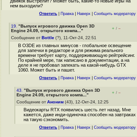
движок выстрелит? Может быть, какие-то новые игры на
нем выходили?
Ответить
|
Правка
|
Наверх
|
Cообщить модератору
19.
"Выпуск игрового движка Open 3D
+
–
/
Engine 24.09, открытого компа..."
Сообщение от
Bottle
(?), 11-Окт-24, 22:51
В O3DE из главных минусов - глобальное освещение
для запечки в редакторе и для режима реального
времени требует карту, поддерживающую рейтрейсинг.
По крайней мере, так написано в документации, а на
деле я не пробовал запекать на какой-нибудь GTX
1060. Может быть и пашет.
Ответить
|
Правка
|
Наверх
|
Cообщить модератору
43.
"Выпуск игрового движка Open 3D
+
–
/
Engine 24.09, открытого компа..."
Сообщение от
Аноним
(43), 12-Окт-24, 12:25
Видеокарты RTX появились шесть лет назад. Мне
кажется, даже инди-одиночка способен на завтраках
на такую сэкономить.
Ответить
|
Правка
|
Наверх
|
Cообщить модератору