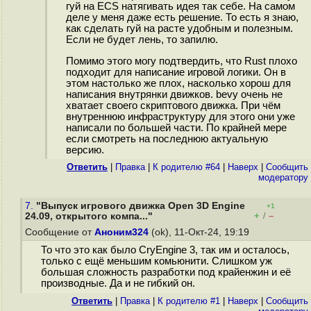
гуй на ECS натягивать идея так себе. На самом
деле у меня даже есть решение. То есть я знаю,
как сделать гуй на расте удобным и полезным.
Если не будет лень, то запилю.
Помимо этого могу подтвердить, что Rust плохо
подходит для написание игровой логики. Он в
этом настолько же плох, насколько хорош для
написания внутрянки движков. bevy очень не
хватает своего скриптового движка. При чём
внутреннюю инфраструктуру для этого они уже
написали по большей части. По крайней мере
если смотреть на последнюю актуальную
версию.
Ответить
|
Правка
|
К родителю #64
|
Наверх
|
Cообщить
модератору
7.
"Выпуск игрового движка Open 3D Engine
+1
+
–
24.09, открытого компа..."
/
Сообщение от
Аноним324
(ok), 11-Окт-24, 19:19
То что это как было CryEngine 3, так им и осталось,
только с ещё меньшим комьюнити. Слишком уж
большая сложность разработки под крайенжин и её
производные. Да и не гибкий он.
Ответить
|
Правка
|
К родителю #1
|
Наверх
|
Cообщить