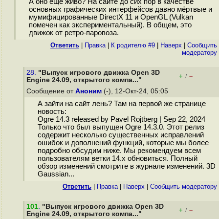
А оно ещё живо? На сайте до сих пор в качестве
основных графических интерфейсов давно мёртвые и
мумифицированные DirectX 11 и OpenGL (Vulkan
помечен как экспериментальный). В общем, это
движок от ретро-паровоза.
Ответить
|
Правка
|
К родителю #9
|
Наверх
|
Cообщить
модератору
28.
"Выпуск игрового движка Open 3D
+
–
/
Engine 24.09, открытого компа..."
Сообщение от
Аноним
(-), 12-Окт-24, 05:05
А зайти на сайт лень? Там на первой же странице
новость:
Ogre 14.3 released by Pavel Rojtberg | Sep 22, 2024
Только что был выпущен Ogre 14.3.0. Этот релиз
содержит несколько существенных исправлений
ошибок и дополнений функций, которые мы более
подробно обсудим ниже. Мы рекомендуем всем
пользователям ветки 14.x обновиться. Полный
обзор изменений смотрите в журнале изменений. 3D
Gaussian...
Ответить
|
Правка
|
Наверх
|
Cообщить модератору
101
.
"Выпуск игрового движка Open 3D
+
–
/
Engine 24.09, открытого компа..."