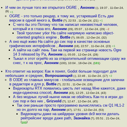
И чем он лучше того же открытого OGRE
,
Аноним
(-), 19:37 , 11-Окт-24,
(9)
+1
OGRE - это только рендер, к тому же, устаревший Есть две
версии в одной много а
,
Bottle
(?), 22:53 , 11-Окт-24, (21)
+1
С чего бы это Потому что так написал неизвестный человек,
который и в глаза его
,
Аноним
(29), 05:07 , 12-Окт-24, (29)
–2
Твой троллинг убог На сайте напрямую написано object-
oriented graphics engine
,
Bottle
(?), 06:05 , 12-Окт-24, (32)
А оно ещё живо На сайте до сих пор в качестве основных
графических интерфейсов
,
Аноним
(18), 22:57 , 11-Окт-24, (23)
+1
А зайти на сайт лень Там на первой же странице новость Ogre
14 3 released by Pa
,
Аноним
(-), 05:05 , 12-Окт-24, (28)
Тыкал я этот огреНо из за отвратительной оптимизации сразу же
снес, т к на прос
,
Аноним
(100), 10:04 , 18-Окт-24, (
101
)
Кто ответит на вопрос Как я понял, Godot больше подходит для
небольших и средних
,
Вопрошающий
(-), 22:46 , 11-Окт-24, (17)
+2
В O3DE из главных минусов - глобальное освещение для запечки
в редакторе и для р
,
Bottle
(?), 22:51 , 11-Окт-24, (19)
Видеокарты RTX появились шесть лет назад Мне кажется, даже
инди-одиночка способ
,
Аноним
(43), 12:25 , 12-Окт-24, (43)
А без модных лучей нынче никак не обойтись Как-то в играх до
сих пор и без них
,
Grizvold
(?), 12:47 , 12-Окт-24, (45)
Так они раньше просто программно вычислялись см Q1 HL1-2
но оч долго на пар
,
Аноним
(47), 17:51 , 12-Окт-24, (53)
Видеокарты даже на шейдерах уровня dx9 могли делать
рейтрейсинг вроде даже path
,
Зазнайка
(?), 05:51 , 21-Окт-24,
(
)
103