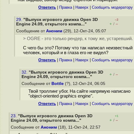
Ответить
|
Правка
|
Наверх
|
Cообщить модератору
29.
"Выпуск игрового движка Open 3D
–2
+
–
Engine 24.09, открытого компа..."
/
Сообщение от
Аноним
(29), 12-Окт-24, 05:07
> OGRE - это только рендер, к тому же, устаревший.
С чего бы это? Потому что так написал неизвестный
человек, который и в глаза его не видел?
Ответить
|
Правка
|
Наверх
|
Cообщить модератору
32.
"Выпуск игрового движка Open 3D
+
–
/
Engine 24.09, открытого компа..."
Сообщение от
Bottle
(?), 12-Окт-24, 06:05
Твой троллинг убог. На сайте напрямую написано
"object-oriented graphics engine".
Ответить
|
Правка
|
Наверх
|
Cообщить модератору
23.
"Выпуск игрового движка Open 3D
+1
+
–
Engine 24.09, открытого компа..."
/
Сообщение от
Аноним
(18), 11-Окт-24, 22:57