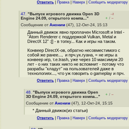
Ответить
|
Правка
|
Наверх
|
Cообщить модератору
47.
"Выпуск игрового движка Open 3D
–2
+
–
Engine 24.09, открытого компа..."
/
Сообщение от
Аноним
(47), 12-Окт-24, 15:13
Данный движок явно проплачен Microsoft и Intel -
"Atom Renderer с поддержкой Vulkan, Metal и
DirectX 12" :[] - в топку... Как и игры на таком.
Конвеер DirectX-ов, обратно несовместимого с
собой же ранее..., и прч.ук.гуана, = не игры а
конвеер игр, т.е.trash, уже через 10 максимум 20
лет - о них таких никто не вспомнит - потому что
разрабы "кладут" на пользователей даже в
технологиях..., что уж говорить о gameplay и прч.
Ответить
|
Правка
|
Наверх
|
Cообщить модератору
48.
"Выпуск игрового движка Open
+
–
/
3D Engine 24.09, открытого компа..."
Сообщение от
Аноним
(47), 12-Окт-24, 15:15
* Данный движок(из статьи)
Ответить
|
Правка
|
Наверх
|
Cообщить модератору