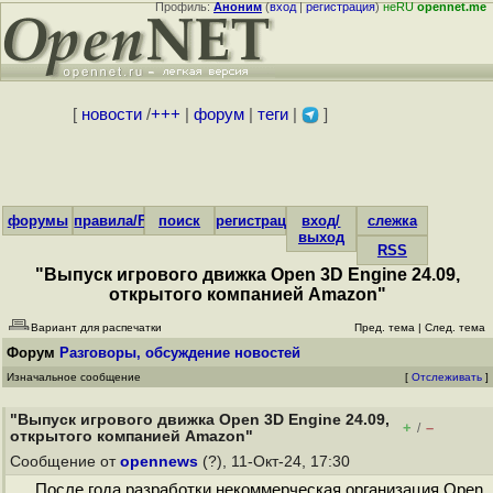
Профиль:
Аноним
(
вход
|
регистрация
)
неRU
opennet.me
[
новости
/
+++
|
форум
|
теги
|
]
форумы
правила/FAQ
поиск
регистрация
вход/
слежка
выход
RSS
"Выпуск игрового движка Open 3D Engine 24.09,
открытого компанией Amazon"
Вариант для распечатки
Пред. тема
|
След. тема
Форум
Разговоры, обсуждение новостей
Изначальное сообщение
[
Отслеживать
]
"Выпуск игрового движка Open 3D Engine 24.09,
+
–
/
открытого компанией Amazon"
Сообщение от
opennews
(?), 11-Окт-24, 17:30
После года разработки некоммерческая организация Open