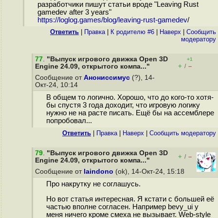
разработчики пишут статьи вроде "Leaving Rust
gamedev after 3 years"
https://loglog.games/blog/leaving-rust-gamedev
/
Ответить
|
Правка
|
К родителю #6
|
Наверх
|
Cообщить
модератору
77
.
"Выпуск игрового движка Open 3D
+1
+
–
Engine 24.09, открытого компа..."
/
Сообщение от
Анониссимус
(?), 14-
Окт-24, 10:14
В общем то логично. Хорошо, что до кого-то хотя-
бы спустя 3 года доходит, что игровую логику
нужно не на расте писать. Ещё бы на ассемблере
попробовал...
Ответить
|
Правка
|
Наверх
|
Cообщить модератору
79
.
"Выпуск игрового движка Open 3D
+
–
/
Engine 24.09, открытого компа..."
Сообщение от
laindono
(ok), 14-Окт-24, 15:18
Про накрутку не соглашусь.
Но вот статья интересная. Я кстати с большей её
частью вполне согласен. Например bevy_ui у
меня ничего кроме смеха не вызывает. Web-style