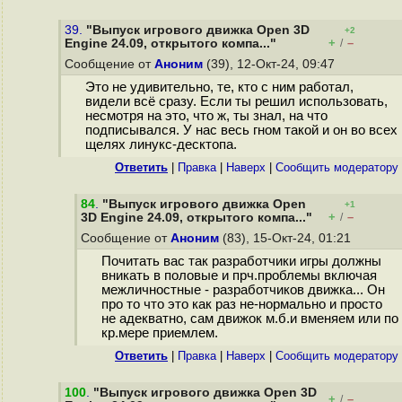
39.
"Выпуск игрового движка Open 3D
+2
+
–
Engine 24.09, открытого компа..."
/
Сообщение от
Аноним
(39), 12-Окт-24, 09:47
Это не удивительно, те, кто с ним работал,
видели всё сразу. Если ты решил использовать,
несмотря на это, что ж, ты знал, на что
подписывался. У нас весь гном такой и он во всех
щелях линукс-десктопа.
Ответить
|
Правка
|
Наверх
|
Cообщить модератору
84
.
"Выпуск игрового движка Open
+1
+
–
3D Engine 24.09, открытого компа..."
/
Сообщение от
Аноним
(83), 15-Окт-24, 01:21
Почитать вас так разработчики игры должны
вникать в половые и прч.проблемы включая
межличностные - разработчиков движка... Он
про то что это как раз не-нормально и просто
не адекватно, сам движок м.б.и вменяем или по
кр.мере приемлем.
Ответить
|
Правка
|
Наверх
|
Cообщить модератору
100
.
"Выпуск игрового движка Open 3D
+
–
/