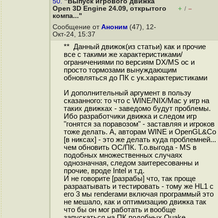
50.
"Выпуск игрового движка
Open 3D Engine 24.09, открытого
+
–
/
компа..."
Сообщение от
Аноним
(47), 12-
Окт-24, 15:37
** Данный движок(из статьи) как и прочие
все с такими же характеристиками/
ограничениями по версиям DX/MS ос и
просто тормозами вынуждающим
обновляться до ПК с ук.характеристиками
И дополнительный аргумент в пользу
сказанного: то что с WINE/NIX/Mac у игр на
таких движках - заведомо будут проблемы.
Ибо разработчики движка и следом игр
"гонятся за поравозом" - заставляя и игроков
тоже делать. А, авторам WINE и OpenGL&Co
[в никсах] - это же делать куда проблемней...
чем обновить ОС/ПК. Т.о.выгода - MS в
подобных множественных случаях
однозначная, следом заитересованны и
прочие, вроде Intel и т.д.
И не говорите [разрабы] что, так проще
разраатывать и тестировать - тому же HL1 с
его 3 мы renderами включая программый это
не мешало, как и оптимизацию движка так
что бы он мог работать и вообще
запускаться на ПК подобных Quake