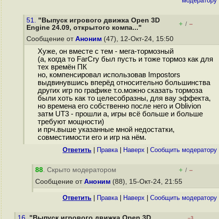
модератору
51.
"Выпуск игрового движка Open 3D
+
–
/
Engine 24.09, открытого компа..."
Сообщение от
Аноним
(47), 12-Окт-24, 15:50
Хуже, он вместе с тем - мега-тормозный
(а, когда то FarCry был пусть и тоже тормоз как для
тех времён ПК
но, компенсировал использовав Impostors
выдвинувшись вперёд относительно большинства
других игр по графике т.о.можно сказать тормоза
были хоть как то целесобразны, для вау эффекта,
но времена его собственно после него и Oblivion
затм UT3 - прошли а, игры всё больше и больше
требуют мощности)
и прч.выше указанные мной недостатки,
совместимости его и игр на нём.
Ответить
|
Правка
|
Наверх
|
Cообщить модератору
88
. Скрыто модератором
+
–
/
Сообщение от
Аноним
(88), 15-Окт-24, 21:55
Ответить
|
Правка
|
Наверх
|
Cообщить модератору
16.
"Выпуск игрового движка Open 3D
–3