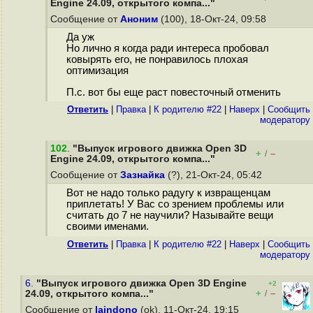
Engine 24.09, открытого компа..."
Сообщение от
Аноним
(100), 18-Окт-24, 09:58
Да уж
Но лично я когда ради интереса пробовал
ковырять его, не понравилось плохая
оптимизация
П.с. вот бы еще раст повесточный отменить
Ответить
|
Правка
|
К родителю #22
|
Наверх
|
Cообщить
модератору
102
.
"Выпуск игрового движка Open 3D
+
–
/
Engine 24.09, открытого компа..."
Сообщение от
Зазнайка
(?), 21-Окт-24, 05:42
Вот не надо только радугу к извращенцам
приплетать! У Вас со зрением проблемы или
считать до 7 не научили? Называйте вещи
своими именами.
Ответить
|
Правка
|
К родителю #22
|
Наверх
|
Cообщить
модератору
6.
"Выпуск игрового движка Open 3D Engine
+2
+
–
24.09, открытого компа..."
/
Сообщение от
laindono
(ok), 11-Окт-24, 19:15