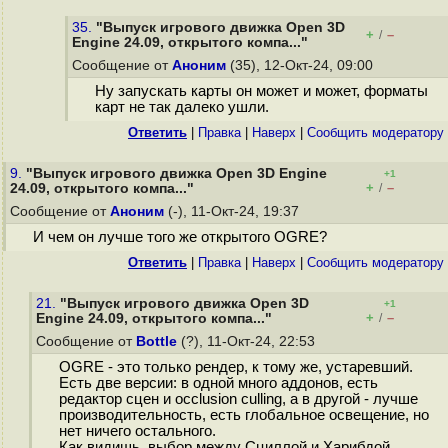
35.
"Выпуск игрового движка Open 3D
+
–
/
Engine 24.09, открытого компа..."
Сообщение от
Аноним
(35), 12-Окт-24, 09:00
Ну запускать карты он может и может, форматы
карт не так далеко ушли.
Ответить
|
Правка
|
Наверх
|
Cообщить модератору
9.
"Выпуск игрового движка Open 3D Engine
+1
+
–
24.09, открытого компа..."
/
Сообщение от
Аноним
(-), 11-Окт-24, 19:37
И чем он лучше того же открытого OGRE?
Ответить
|
Правка
|
Наверх
|
Cообщить модератору
21.
"Выпуск игрового движка Open 3D
+1
+
–
Engine 24.09, открытого компа..."
/
Сообщение от
Bottle
(?), 11-Окт-24, 22:53
OGRE - это только рендер, к тому же, устаревший.
Есть две версии: в одной много аддонов, есть
редактор сцен и occlusion culling, а в другой - лучше
производительность, есть глобальное освещение, но
нет ничего остального.
Как видишь, выбор между Сциллой и Харибдой.