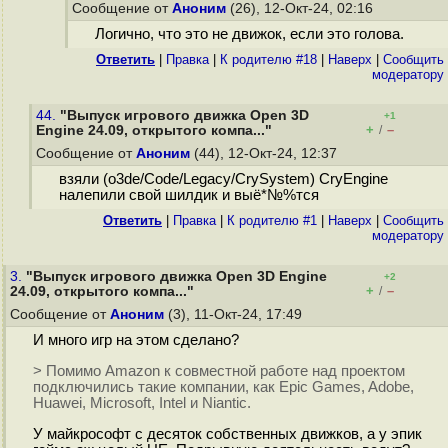
Сообщение от
Аноним
(26), 12-Окт-24, 02:16
Логично, что это не движок, если это голова.
Ответить
|
Правка
|
К родителю #18
|
Наверх
|
Cообщить
модератору
44.
"Выпуск игрового движка Open 3D
+1
+
–
Engine 24.09, открытого компа..."
/
Сообщение от
Аноним
(44), 12-Окт-24, 12:37
взяли (o3de/Code/Legacy/CrySystem) CryEngine
налепили свой шилдик и выё*№%тся
Ответить
|
Правка
|
К родителю #1
|
Наверх
|
Cообщить
модератору
3.
"Выпуск игрового движка Open 3D Engine
+2
+
–
24.09, открытого компа..."
/
Сообщение от
Аноним
(3), 11-Окт-24, 17:49
И много игр на этом сделано?
> Помимо Amazon к совместной работе над проектом
подключились такие компании, как Epic Games, Adobe,
Huawei, Microsoft, Intel и Niantic.
У майкрософт с десяток собственных движков, а у эпик