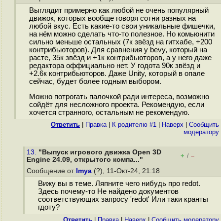
Выглядит примерно как любой не очень популярный
движок, которых вообще говоря сотни разных на
любой вкус. Есть какие-то свои уникальные фишечки,
на нём можно сделать что-то полезное. Но комьюнити
сильно меньше остальных (7к звёзд на гитхабе, +200
контрибьюторов). Для сравнения у bevy, который на
расте, 35к звёзд и +1к контрибьюторов, а у него даже
редактора оффициально нет. У годота 90к звёзд и
+2.6к контрибьюторов. Даже Unity, который в опале
сейчас, будет более годным выбором.
Можно потрогать палочкой ради интереса, возможно
сойдёт для несложного проекта. Рекомендую, если
хочется странного, остальным не рекомендую.
Ответить
|
Правка
|
К родителю #1
|
Наверх
|
Cообщить
модератору
13.
"Выпуск игрового движка Open 3D
+
–
/
Engine 24.09, открытого компа..."
Сообщение от
Imya
(?), 11-Окт-24, 21:18
Вижу вы в теме. Ляпните чего нибудь про redot.
Здесь почему-то Не найдено документов
соответствующих запросу 'redot' Или таки кранты
гдоту?
Ответить
|
Правка
|
Наверх
|
Cообщить модератору