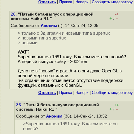
Ответить
|
Правка
|
Наверх
|
Cообщить модератору
28.
"Пятый бета-выпуск операционной
–1
+
–
системы Haiku R1 "
/
Сообщение от
Аноним
(-), 14-Сен-24, 12:05
> только с 3д играми и новыми типа supertux
> новыми типа supertux
> новыми
WAT?
Supertux вышел 1991 году. В каком месте он новый?
А первый выпуск хайку - 2002 год.
Дело не в "новых" играх. А что они даже OpenGL в
полной мере не осилили.
"из ограничений отмечается отсутствие поддержки
функций, связанных с OpenGL"
Ответить
|
Правка
|
Наверх
|
Cообщить модератору
36.
"Пятый бета-выпуск операционной
+4
+
–
системы Haiku R1 "
/
Сообщение от
Аноним
(36), 14-Сен-24, 13:52
>Supertux вышел 1991 году. В каком месте он
новый?