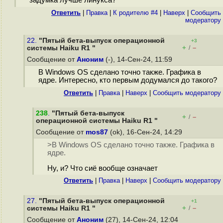
задумка лучше линукса?
Ответить
|
Правка
|
К родителю #4
|
Наверх
|
Cообщить
модератору
22.
"Пятый бета-выпуск операционной
+3
+
–
системы Haiku R1 "
/
Сообщение от
Аноним
(-), 14-Сен-24, 11:59
В Windows OS сделано точно также. Графика в
ядре. Интересно, кто первым додумался до такого?
Ответить
|
Правка
|
Наверх
|
Cообщить модератору
238
.
"Пятый бета-выпуск
+
–
/
операционной системы Haiku R1 "
Сообщение от
mos87
(ok), 16-Сен-24, 14:29
>В Windows OS сделано точно также. Графика в
ядре.
Ну, и? Что сиё вообще означает
Ответить
|
Правка
|
Наверх
|
Cообщить модератору
27.
"Пятый бета-выпуск операционной
+1
+
–
системы Haiku R1 "
/
Сообщение от
Аноним
(27), 14-Сен-24, 12:04