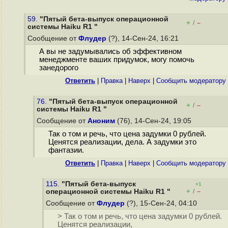
59.
"Пятый бета-выпуск операционной
+
–
/
системы Haiku R1 "
Сообщение от
Флудер
(?), 14-Сен-24, 16:21
А вы не задумывались об эффективном
менеджменте ваших придумок, могу помочь
занедорого
Ответить
|
Правка
|
Наверх
|
Cообщить модератору
76.
"Пятый бета-выпуск операционной
+
–
/
системы Haiku R1 "
Сообщение от
Аноним
(76), 14-Сен-24, 19:05
Так о том и речь, что цена задумки 0 рублей.
Ценятся реализации, дела. А задумки это
фантазии.
Ответить
|
Правка
|
Наверх
|
Cообщить модератору
115.
"Пятый бета-выпуск
+1
+
–
операционной системы Haiku R1 "
/
Сообщение от
Флудер
(?), 15-Сен-24, 04:10
> Так о том и речь, что цена задумки 0 рублей.
Ценятся реализации,