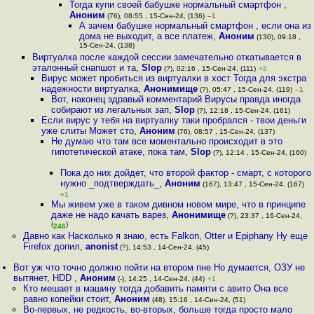
Тогда купи своей бабушке нормальный смартфон
,
Аноним
(76), 08:55 , 15-Сен-24, (136)
–1
А зачем бабушке нормальный смартфон , если она из
дома не выходит, а все платеж
,
Аноним
(130), 09:18 ,
15-Сен-24, (138)
Виртуалка после каждой сессии замечательно откатывается в
эталонный снапшот и та
,
Slop
(?), 02:16 , 15-Сен-24, (111)
+2
Вирус может пробиться из виртуалки в хост Тогда для экстра
надежности виртуалка
,
Анонимище
(?), 05:47 , 15-Сен-24, (119)
–1
Вот, наконец здравый комментарий Вирусы правда иногда
собирают из легальных зап
,
Slop
(?), 12:18 , 15-Сен-24, (161)
Если вирус у тебя на виртуалку таки пробрался - твои деньги
уже слиты Может сто
,
Аноним
(76), 08:57 , 15-Сен-24, (137)
Не думаю что там все моментально происходит в это
гипотетической атаке, пока там
,
Slop
(?), 12:14 , 15-Сен-24, (160)
Пока до них дойдет, что второй фактор - смарт, с которого
нужно _подтверждать_
,
Аноним
(167), 13:47 , 15-Сен-24, (167)
+1
Мы живем уже в таком дивном новом мире, что в принципе
даже не надо качать варез
,
Анонимище
(?), 23:37 , 16-Сен-24,
(
)
246
Давно как Насколько я знаю, есть Falkon, Otter и Epiphany Ну еще
Firefox допил
,
anonist
(?), 14:53 , 14-Сен-24, (45)
Вот уж что точно должно пойти на втором пне Но думается, ОЗУ не
вытянет, HDD
,
Аноним
(-), 14:25 , 14-Сен-24, (44)
+1
Кто мешает в машину тогда добавить памяти с авито Она все
равно копейки стоит
,
Аноним
(48), 15:16 , 14-Сен-24, (51)
Во-первых, не редкость, во-вторых, больше тогда просто мало