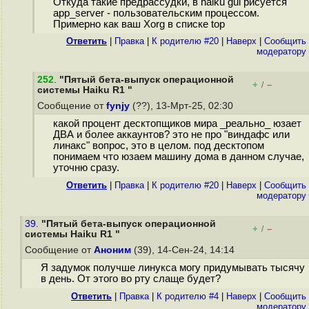
Откуда такие предрассудки, в haiku gui рисуется
app_server - пользовательским процессом.
Примерно как ваш Xorg в списке top
Ответить
|
Правка
|
К родителю #20
|
Наверх
|
Cообщить
модератору
252
.
"Пятый бета-выпуск операционной
+
–
/
системы Haiku R1 "
Сообщение от
fynjy
(??), 13-Мрт-25, 02:30
какой процент десктопщиков мира _реально_ юзает
ДВА и более аккаунтов? это не про "виндафс или
линакс" вопрос, это в целом. под десктопом
понимаем что юзаем машину дома в данном случае,
уточню сразу.
Ответить
|
Правка
|
К родителю #20
|
Наверх
|
Cообщить
модератору
39.
"Пятый бета-выпуск операционной
+
–
/
системы Haiku R1 "
Сообщение от
Аноним
(39), 14-Сен-24, 14:14
Я задумок получше линукса могу придумывать тысячу
в день. От этого во рту слаще будет?
Ответить
|
Правка
|
К родителю #4
|
Наверх
|
Cообщить
модератору