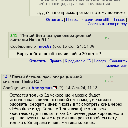
веб-страницы, а разные приложения
а, да? надо присмотреться к этому поближе.
Ответить
|
Правка
|
К родителю #99
|
Наверх
|
Cообщить модератору
241
.
"Пятый бета-выпуск операционной
+
–
/
системы Haiku R1 "
Сообщение от
mos87
(ok), 16-Сен-24, 14:36
Виртуалбокс не обновлявшийся 20 лет =Р
Ответить
|
Правка
|
К родителю #5
|
Наверх
|
Cообщить
модератору
14.
"Пятый бета-выпуск операционной
+7
+
–
системы Haiku R1 "
/
Сообщение от
Anonymus
(?), 14-Сен-24, 11:13
Остается только 3д ускорение и можно будет
использовать ввиде основной системы, уже можно
рисовать, серфить инет, писать в тг, смотреть кина через
vlc/youtube и тд. Больше 1 дня юзал(не хвалюсь/
хвастаюсь) для теста, и как бы очень даже хорошо если
игры не нужны, ну и с играми типа ретро проблем нету,
только с 3д играми и новыми типа supertux.