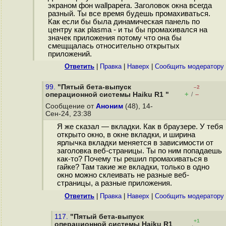
экраном фон wallpapera. Заголовок окна всегда
разный. Ты все время будешь промахиваться.
Как если бы была динамическая панель по
центру как plasma - и ты бы промахивался на
значек приложения потому что она бы
смещщалась относительно открытых
приложений.
Ответить
|
Правка
|
Наверх
|
Cообщить модератору
99.
"Пятый бета-выпуск
–2
+
–
операционной системы Haiku R1 "
/
Сообщение от
Аноним
(48), 14-
Сен-24, 23:38
Я же сказал — вкладки. Как в браузере. У тебя
открыто окно, в окне вкладки, и ширина
ярлычка вкладки меняется в зависимости от
заголовка веб-страницы. Ты по ним попадаешь
как-то? Почему ты решил промахиваться в
гайке? Там такие же вкладки, только в одно
окно можно склеивать не разные веб-
страницы, а разные приложения.
Ответить
|
Правка
|
Наверх
|
Cообщить модератору
117.
"Пятый бета-выпуск
+1
операционной системы Haiku R1