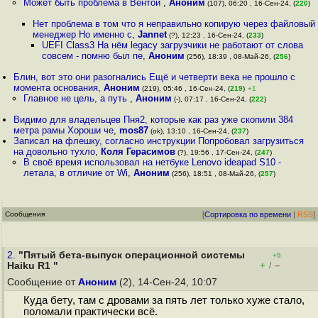
Может быть проблема в Вентой
,
Аноним
(107), 06:20 , 16-Сен-24, (
220
)
Нет проблема в том что я неправильно копирую через файловый
менеджер Но именно с
,
Jannet
(?), 12:23 , 16-Сен-24, (
233
)
UEFI Class3 На нём legacy загрузчики не работают от слова
совсем - помню был пе
,
Аноним
(256), 18:39 , 08-Май-26, (
256
)
Блин, вот это они разогнались Ещё и четверти века не прошло с
момента основания
,
Аноним
(219), 05:46 , 16-Сен-24, (
219
)
+1
Главное не цель, а путь
,
Аноним
(-), 07:17 , 16-Сен-24, (
222
)
Видимо для владельцев Пня2, которые как раз уже скопили 384
метра рамы Хороши че
,
mos87
(ok), 13:10 , 16-Сен-24, (
237
)
Записал на флешку, согласно инструкции Попробовал загрузиться
на довольно тухло
,
Коля Герасимов
(?), 19:56 , 17-Сен-24, (
247
)
В своё время использовал на нетбуке Lenovo ideapad S10 -
летала, в отличие от Wi
,
Аноним
(256), 18:51 , 08-Май-26, (
257
)
Сообщения
[
Сортировка по времени
|
RSS
]
2.
"Пятый бета-выпуск операционной системы
+5
+
–
Haiku R1 "
/
Сообщение от
Аноним
(2), 14-Сен-24, 10:07
Куда бету, там с дровами за пять лет только хуже стало,
поломали практически всё.