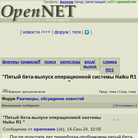
Профиль:
Аноним
(
вход
|
регистрация
)
неRU
opennet.me
[
новости
/
+++
|
форум
|
теги
|
]
форумы
правила/FAQ
поиск
регистрация
вход/
слежка
выход
RSS
"Пятый бета-выпуск операционной системы Haiku R1
"
Вариант для распечатки
Пред. тема
|
След. тема
Форум
Разговоры, обсуждение новостей
Изначальное сообщение
[
Отслеживать
]
"Пятый бета-выпуск операционной системы
+
–
/
Haiku R1 "
Сообщение от
opennews
(ok), 14-Сен-24, 10:05
После полутора лет разработки опубликован пятый бета-