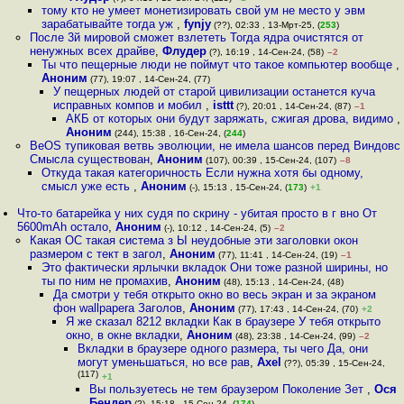
тому кто не умеет монетизировать свой ум не место у эвм
зарабатывайте тогда уж
,
fynjy
(??), 02:33 , 13-Мрт-25, (
253
)
После 3й мировой сможет взлететь Тогда ядра очистятся от
ненужных всех драйве
,
Флудер
(?), 16:19 , 14-Сен-24, (58)
–2
Ты что пещерные люди не поймут что такое компьютер вообще
,
Аноним
(77), 19:07 , 14-Сен-24, (77)
У пещерных людей от старой цивилизации останется куча
исправных компов и мобил
,
isttt
(?), 20:01 , 14-Сен-24, (87)
–1
АКБ от которых они будут заряжать, сжигая дрова, видимо
,
Аноним
(244), 15:38 , 16-Сен-24, (
244
)
BeOS тупиковая ветвь эволюции, не имела шансов перед Виндовс
Смысла существован
,
Аноним
(107), 00:39 , 15-Сен-24, (107)
–8
Откуда такая категоричность Если нужна хотя бы одному,
смысл уже есть
,
Аноним
(-), 15:13 , 15-Сен-24, (
173
)
+1
Что-то батарейка у них судя по скрину - убитая просто в г вно От
5600mAh остало
,
Аноним
(-), 10:12 , 14-Сен-24, (5)
–2
Какая ОС такая система з Ы неудобные эти заголовки окон
размером с тект в загол
,
Аноним
(77), 11:41 , 14-Сен-24, (19)
–1
Это фактически ярлычки вкладок Они тоже разной ширины, но
ты по ним не промахив
,
Аноним
(48), 15:13 , 14-Сен-24, (48)
Да смотри у тебя открыто окно во весь экран и за экраном
фон wallpapera Заголов
,
Аноним
(77), 17:43 , 14-Сен-24, (70)
+2
Я же сказал 8212 вкладки Как в браузере У тебя открыто
окно, в окне вкладки
,
Аноним
(48), 23:38 , 14-Сен-24, (99)
–2
Вкладки в браузере одного размера, ты чего Да, они
могут уменьшаться, но все рав
,
Axel
(??), 05:39 , 15-Сен-24,
(117)
+1
Вы пользуетесь не тем браузером Поколение Зет
,
Ося
Бендер
(?), 15:18 , 15-Сен-24, (
174
)