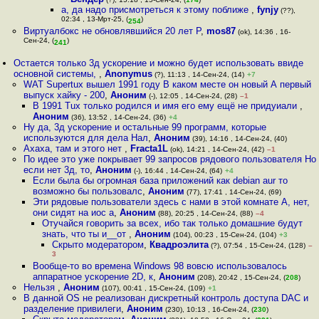
а, да надо присмотреться к этому поближе
,
fynjy
(??),
02:34 , 13-Мрт-25, (
)
254
Виртуалбокс не обновлявшийся 20 лет Р
,
mos87
(ok), 14:36 , 16-
Сен-24, (
)
241
Остается только 3д ускорение и можно будет использовать ввиде
основной системы,
,
Anonymus
(?), 11:13 , 14-Сен-24, (14)
+7
WAT Supertux вышел 1991 году В каком месте он новый А первый
выпуск хайку - 200
,
Аноним
(-), 12:05 , 14-Сен-24, (28)
–1
В 1991 Tux только родился и имя его ему ещё не придуиали
,
Аноним
(36), 13:52 , 14-Сен-24, (36)
+4
Ну да, 3д ускорение и остальные 99 программ, которые
используются для дела Нал
,
Аноним
(39), 14:16 , 14-Сен-24, (40)
Ахаха, там и этого нет
,
Fracta1L
(ok), 14:21 , 14-Сен-24, (42)
–1
По идее это уже покрывает 99 запросов рядового пользователя Но
если нет 3д, то
,
Аноним
(-), 16:44 , 14-Сен-24, (64)
+4
Если была бы огромная база приложений как debian aur то
возможно бы пользовалс
,
Аноним
(77), 17:41 , 14-Сен-24, (69)
Эти рядовые пользователи здесь с нами в этой комнате А, нет,
они сидят на иос а
,
Аноним
(88), 20:25 , 14-Сен-24, (88)
–4
Отучайся говорить за всех, ибо так только домашние будут
знать, что ты и__от
,
Аноним
(104), 00:23 , 15-Сен-24, (104)
+3
Скрыто модератором
,
Квадроэлита
(?), 07:54 , 15-Сен-24, (128)
–
3
Вообще-то во времена Windows 98 вовсю использовалось
аппаратное ускорение 2D, к
,
Аноним
(208), 20:42 , 15-Сен-24, (
208
)
Нельзя
,
Аноним
(107), 00:41 , 15-Сен-24, (109)
+1
В данной OS не реализован дискретный контроль доступа DAC и
разделение привилеги
,
Аноним
(230), 10:13 , 16-Сен-24, (
230
)