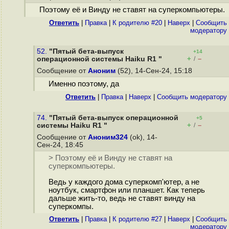
Поэтому её и Винду не ставят на суперкомпьютеры.
Ответить
|
Правка
|
К родителю #20
|
Наверх
|
Cообщить
модератору
52.
"Пятый бета-выпуск
+14
+
–
операционной системы Haiku R1 "
/
Сообщение от
Аноним
(52), 14-Сен-24, 15:18
Именно поэтому, да
Ответить
|
Правка
|
Наверх
|
Cообщить модератору
74.
"Пятый бета-выпуск операционной
+5
+
–
системы Haiku R1 "
/
Сообщение от
Аноним324
(ok), 14-
Сен-24, 18:45
> Поэтому её и Винду не ставят на
суперкомпьютеры.
Ведь у каждого дома суперкомп'ютер, а не
ноутбук, смартфон или планшет. Как теперь
дальше жить-то, ведь не ставят винду на
суперкомпы.
Ответить
|
Правка
|
К родителю #27
|
Наверх
|
Cообщить
модератору