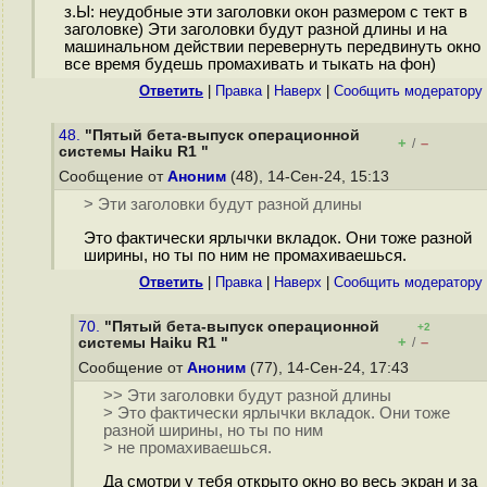
з.Ы: неудобные эти заголовки окон размером с тект в
заголовке) Эти заголовки будут разной длины и на
машинальном действии перевернуть передвинуть окно
все время будешь промахивать и тыкать на фон)
Ответить
|
Правка
|
Наверх
|
Cообщить модератору
48.
"Пятый бета-выпуск операционной
+
–
/
системы Haiku R1 "
Сообщение от
Аноним
(48), 14-Сен-24, 15:13
> Эти заголовки будут разной длины
Это фактически ярлычки вкладок. Они тоже разной
ширины, но ты по ним не промахиваешься.
Ответить
|
Правка
|
Наверх
|
Cообщить модератору
70.
"Пятый бета-выпуск операционной
+2
+
–
системы Haiku R1 "
/
Сообщение от
Аноним
(77), 14-Сен-24, 17:43
>> Эти заголовки будут разной длины
> Это фактически ярлычки вкладок. Они тоже
разной ширины, но ты по ним
> не промахиваешься.
Да смотри у тебя открыто окно во весь экран и за