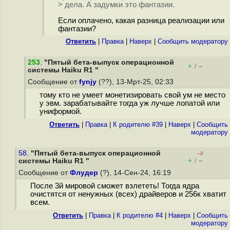
> дела. А задумки это фантазии.
Если оплачено, какая разница реализации или
фантазии?
Ответить
|
Правка
|
Наверх
|
Cообщить модератору
253
.
"Пятый бета-выпуск операционной
+
–
/
системы Haiku R1 "
Сообщение от
fynjy
(??), 13-Мрт-25, 02:33
тому кто не умеет монетизировать свой ум не место
у эвм. зарабатывайте тогда уж лучше лопатой или
униформой.
Ответить
|
Правка
|
К родителю #39
|
Наверх
|
Cообщить
модератору
58.
"Пятый бета-выпуск операционной
–2
+
–
системы Haiku R1 "
/
Сообщение от
Флудер
(?), 14-Сен-24, 16:19
После 3й мировой сможет взлететь! Тогда ядра
очистятся от ненужных (всех) драйверов и 256к хватит
всем.
Ответить
|
Правка
|
К родителю #4
|
Наверх
|
Cообщить
модератору