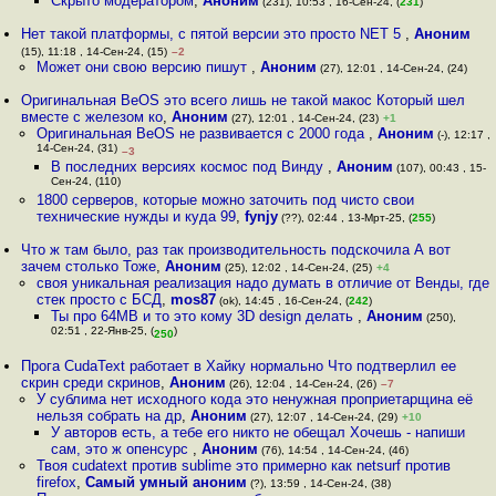
Скрыто модератором
,
Аноним
(231), 10:53 , 16-Сен-24, (
231
)
Нет такой платформы, с пятой версии это просто NET 5
,
Аноним
(15), 11:18 , 14-Сен-24, (15)
–2
Может они свою версию пишут
,
Аноним
(27), 12:01 , 14-Сен-24, (24)
Оригинальная BeOS это всего лишь не такой макос Который шел
вместе с железом ко
,
Аноним
(27), 12:01 , 14-Сен-24, (23)
+1
Оригинальная BeOS не развивается с 2000 года
,
Аноним
(-), 12:17 ,
14-Сен-24, (31)
–3
В последних версиях космос под Винду
,
Аноним
(107), 00:43 , 15-
Сен-24, (110)
1800 серверов, которые можно заточить под чисто свои
технические нужды и куда 99
,
fynjy
(??), 02:44 , 13-Мрт-25, (
255
)
Что ж там было, раз так производительность подскочила А вот
зачем столько Тоже
,
Аноним
(25), 12:02 , 14-Сен-24, (25)
+4
своя уникальная реализация надо думать в отличие от Венды, где
стек просто с БСД
,
mos87
(ok), 14:45 , 16-Сен-24, (
242
)
Ты про 64MB и то это кому 3D design делать
,
Аноним
(250),
02:51 , 22-Янв-25, (
)
250
Прога CudaText работает в Хайку нормально Что подтверлил ее
скрин среди скринов
,
Аноним
(26), 12:04 , 14-Сен-24, (26)
–7
У сублима нет исходного кода это ненужная проприетарщина её
нельзя собрать на др
,
Аноним
(27), 12:07 , 14-Сен-24, (29)
+10
У авторов есть, а тебе его никто не обещал Хочешь - напиши
сам, это ж опенсурс
,
Аноним
(76), 14:54 , 14-Сен-24, (46)
Твоя cudatext против sublime это примерно как netsurf против
firefox
,
Самый умный аноним
(?), 13:59 , 14-Сен-24, (38)