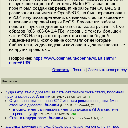
выпуск операционной системы Haiku R1. Изначально
проект был создан как реакция на закрытие ОС BeOS и
развивался под именем OpenBeOS, но был переименован
в 2004 году из-за претензий, связанных с использованием
в названии торговой марки BeOS. Для оценки работы
нового выпуска подготовлено несколько загрузочных Live-
образов (x86, x86-64 1.4 ГБ). Исходные тексты большей
части ОС Haiku распространяются под свободной
лицензией MIT, исключение составляют некоторые
библиотеки, медиа-кодеки и компоненты, заимствованные
из других проектов...
Подробнее:
https://www.opennet.ru/opennews/art.shtml?
num=61860
Ответить
|
Правка
|
Cообщить модератору
Оглавление
Куда бету, там с дровами за пять лет только хуже стало, поломали
практически всё
,
Аноним
(2), 10:07 , 14-Сен-24, (2)
+5
Отдельное приключение 8212 wifi, там реально ппц, причём не
столько с дровами
,
Аноним
(2), 10:11 , 14-Сен-24, (3)
в смысле нет саппликанта - нет и стандарта WPA в системе,
привет
,
fynjy
(??), 02:28 , 13-Мрт-25, (
251
)
Скрыто модератором
,
Аноним
(-), 11:57 , 14-Сен-24, (21)
+1
задумка получше линукса будет, реализация конечно, ну тут всё