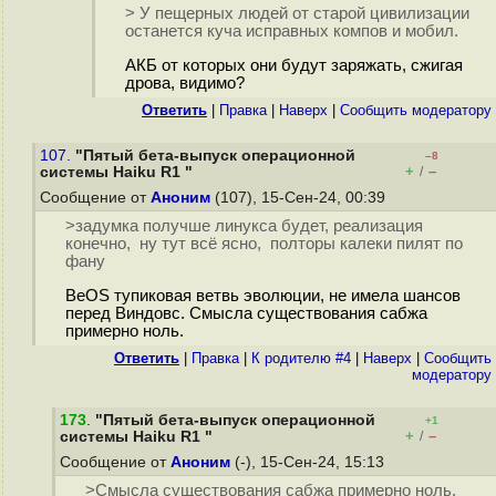
> У пещерных людей от старой цивилизации
останется куча исправных компов и мобил.
АКБ от которых они будут заряжать, сжигая
дрова, видимо?
Ответить
|
Правка
|
Наверх
|
Cообщить модератору
107.
"Пятый бета-выпуск операционной
–8
+
–
системы Haiku R1 "
/
Сообщение от
Аноним
(107), 15-Сен-24, 00:39
>задумка получше линукса будет, реализация
конечно, ну тут всё ясно, полторы калеки пилят по
фану
BeOS тупиковая ветвь эволюции, не имела шансов
перед Виндовс. Смысла существования сабжа
примерно ноль.
Ответить
|
Правка
|
К родителю #4
|
Наверх
|
Cообщить
модератору
173
.
"Пятый бета-выпуск операционной
+1
+
–
системы Haiku R1 "
/
Сообщение от
Аноним
(-), 15-Сен-24, 15:13
>Смысла существования сабжа примерно ноль.