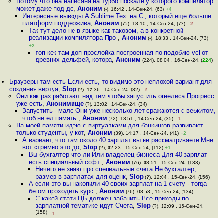
Потому что она написана на турбо поскале у которого компилятор
может даже под до
,
Аноним
(-), 16:42 , 14-Сен-24, (63)
+4
Интересные выводы А Sublime Text на C , который еще больше
платформ поддержива
,
Аноним
(72), 18:10 , 14-Сен-24, (72)
–2
Так тут дело не в языке как таковом, а в конкретной
реализации компилятора Про
,
Аноним
(-), 18:33 , 14-Сен-24, (73)
+2
топ кек там доп прослойка построенная по подобию vcl от
древних дельфей, котора
,
Аноним
(224), 08:04 , 16-Сен-24, (
224
)
Браузеры там есть Если есть, то видимо это неплохой вариант для
создания виртуа
,
Slop
(?), 12:36 , 14-Сен-24, (32)
–2
Они как раз работают над тем чтобы запустить огнелиса Прогресс
уже есть
,
Анонимище
(?), 13:02 , 14-Сен-24, (34)
Запустить - мало Они уже несколько лет сражаются с вебкитом,
чтоб не ел память
,
Аноним
(72), 13:51 , 14-Сен-24, (35)
–1
На моей памяти идею с виртуалками для банкингов развивают
только студенты, у кот
,
Аноним
(39), 14:17 , 14-Сен-24, (41)
+2
А вариант, что там около 40 зарплат вы не рассматриваете Мне
вот стремно это до
,
Slop
(?), 02:23 , 15-Сен-24, (112)
+1
Вы бухгалтер что ли Или владелец бизнеса Для 40 зарплат
есть специальный софт
,
Аноним
(76), 08:51 , 15-Сен-24, (133)
Ничего не знаю про специальные счета Не бухгалтер,
размер в зарплатах для оценк
,
Slop
(?), 12:04 , 15-Сен-24, (156)
А если это вы накопили 40 своих зарплат на 1 счету - тогда
бегом проходить курс
,
Аноним
(76), 08:53 , 15-Сен-24, (134)
С какой стати ЦБ должен забанить Все приходы по
зарплатной тематике идут Счета
,
Slop
(?), 12:09 , 15-Сен-24,
(158)
–1