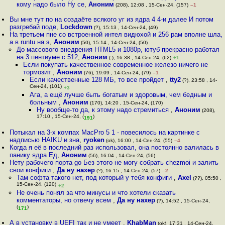
кому надо было Ну се
,
Аноним
(208), 12:08 , 15-Сен-24, (157)
–1
Вы мне тут по на создаёте всякого уг из ядра 4 4-и далее И потом
разгребай поде
,
Lockdown
(?), 15:13 , 14-Сен-24, (49)
На третьем пне со встроенной интел видюхой и 256 рам вполне шла,
а в runtu на э
,
Аноним
(50), 15:14 , 14-Сен-24, (50)
До массового внедрения HTML5 и 1080p, ютуб прекрасно работал
на 3 пентиуме с 512
,
Аноним
(-), 16:38 , 14-Сен-24, (62)
+1
Если покупать качественное современное железо ничего не
тормозит
,
Аноним
(76), 19:09 , 14-Сен-24, (79)
–1
Если качественные 128 МБ, то все пройдет
,
tty2
(?), 23:58 , 14-
Сен-24, (101)
+3
Ага, а ещё лучше быть богатым и здоровым, чем бедным и
больным
,
Аноним
(170), 14:20 , 15-Сен-24, (170)
Ну вообще-то да, к этому надо стремиться
,
Аноним
(208),
17:10 , 15-Сен-24, (
)
191
Потыкал на 3-х компах MacPro 5 1 - повесилось на картинке с
надписью HAIKU и зна
,
ryoken
(ok), 16:00 , 14-Сен-24, (55)
–4
Когда я её в последний раз использовал, она постоянно валилась в
панику ядра Ед
,
Аноним
(56), 16:04 , 14-Сен-24, (56)
Нету рабочего порта go Без этого не могу собрать chezmoi и залить
свои конфиги
,
Да ну нахер
(?), 16:15 , 14-Сен-24, (57)
–2
Там софта такого нет, под который у тебя конфиги
,
Axel
(??), 05:50 ,
15-Сен-24, (120)
+2
Не очень понял за что минусы и что хотели сказать
комментаторы, но отвечу всем
,
Да ну нахер
(?), 14:52 , 15-Сен-24,
(
)
171
А в установку в UEFI так и не умеет
,
KhabMan
(ok), 17:31 , 14-Сен-24,