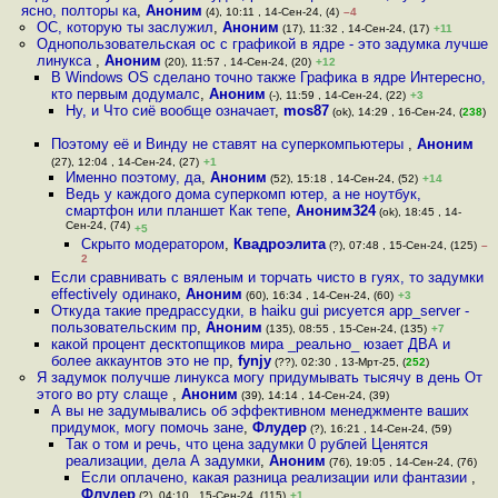
ясно, полторы ка
,
Аноним
(4), 10:11 , 14-Сен-24, (4)
–4
ОС, которую ты заслужил
,
Аноним
(17), 11:32 , 14-Сен-24, (17)
+11
Однопользовательская ос с графикой в ядре - это задумка лучше
линукса
,
Аноним
(20), 11:57 , 14-Сен-24, (20)
+12
В Windows OS сделано точно также Графика в ядре Интересно,
кто первым додумалс
,
Аноним
(-), 11:59 , 14-Сен-24, (22)
+3
Ну, и Что сиё вообще означает
,
mos87
(ok), 14:29 , 16-Сен-24, (
238
)
Поэтому её и Винду не ставят на суперкомпьютеры
,
Аноним
(27), 12:04 , 14-Сен-24, (27)
+1
Именно поэтому, да
,
Аноним
(52), 15:18 , 14-Сен-24, (52)
+14
Ведь у каждого дома суперкомп ютер, а не ноутбук,
смартфон или планшет Как тепе
,
Аноним324
(ok), 18:45 , 14-
Сен-24, (74)
+5
Скрыто модератором
,
Квадроэлита
(?), 07:48 , 15-Сен-24, (125)
–
2
Если сравнивать с вяленым и торчать чисто в гуях, то задумки
effectively одинако
,
Аноним
(60), 16:34 , 14-Сен-24, (60)
+3
Откуда такие предрассудки, в haiku gui рисуется app_server -
пользовательским пр
,
Аноним
(135), 08:55 , 15-Сен-24, (135)
+7
какой процент десктопщиков мира _реально_ юзает ДВА и
более аккаунтов это не пр
,
fynjy
(??), 02:30 , 13-Мрт-25, (
252
)
Я задумок получше линукса могу придумывать тысячу в день От
этого во рту слаще
,
Аноним
(39), 14:14 , 14-Сен-24, (39)
А вы не задумывались об эффективном менеджменте ваших
придумок, могу помочь зане
,
Флудер
(?), 16:21 , 14-Сен-24, (59)
Так о том и речь, что цена задумки 0 рублей Ценятся
реализации, дела А задумки
,
Аноним
(76), 19:05 , 14-Сен-24, (76)
Если оплачено, какая разница реализации или фантазии
,
Флудер
(?), 04:10 , 15-Сен-24, (115)
+1