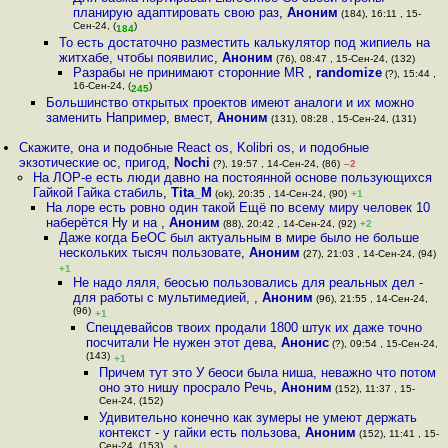
планирую адаптировать свою раз
,
Аноним
(184), 16:11 , 15-
Сен-24, (
)
184
То есть достаточно разместить калькулятор под жипиель на
житхабе, чтобы появилис
,
Аноним
(76), 08:47 , 15-Сен-24, (132)
Разрабы не принимают сторонние MR
,
randomize
(?), 15:44 ,
16-Сен-24, (
)
245
Большинство открытых проектов имеют аналоги и их можно
заменить Например, вмест
,
Аноним
(131), 08:28 , 15-Сен-24, (131)
Скажите, она и подобные React os, Kolibri os, и подобные
экзотические ос, пригод
,
Nochi
(?), 19:57 , 14-Сен-24, (86)
–2
На ЛОР-е есть люди давно на постоянной основе пользующихся
Гайкой Гайка стабиль
,
Tita_M
(ok), 20:35 , 14-Сен-24, (90)
+1
На лоре есть ровно один такой Ещё по всему миру человек 10
наберётся Ну и на
,
Аноним
(88), 20:42 , 14-Сен-24, (92)
+2
Даже когда БеОС был актуальным в мире было не больше
нескольких тысяч пользовате
,
Аноним
(27), 21:03 , 14-Сен-24, (94)
+1
Не надо ляля, беосью пользовались для реальных дел -
для работы с мультимедией,
,
Аноним
(96), 21:55 , 14-Сен-24,
(96)
+1
Спецдевайсов твоих продали 1800 штук их даже точно
посчитали Не нужен этот дева
,
Анонис
(?), 09:54 , 15-Сен-24,
(143)
+1
Причем тут это У беоси была ниша, неважно что потом
оно это нишу просрало Речь
,
Аноним
(152), 11:37 , 15-
Сен-24, (152)
Удивительно конечно как зумеры не умеют держать
контекст - у гайки есть пользова
,
Аноним
(152), 11:41 , 15-
Сен-24, (153)