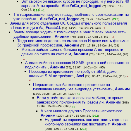
Вот смотри он никаких курсов не проходил, и у него есть 40
зарплат А ты прошёл
,
AlexYeCu_not_logged
(?), 09:48 , 16-
Сен-24, (
)
228
+1
Т е назревающие пару лет назад проблемы с сертификатами ты
уже позабыл
,
AlexYeCu_not_logged
(?), 09:49 , 16-Сен-24, (
229
)
Зачем для этого отдельная ОС Создай отдельного пользователя
в Linux и ходи в ба
,
Fracta1L
(ok), 14:23 , 14-Сен-24, (43)
–1
Зачем вообще ходить с компьютера в банк У всех банков есть
удобные приложения
,
Аноним
(76), 14:55 , 14-Сен-24, (47)
–3
Тогда все можно делать со смартфона И даже снять фильм с
3d графикой профессион
,
Аноним
(77), 17:39 , 14-Сен-24, (68)
Монтаж займет сильно больше времени А вот перевести
деньги со счета на счет с м
,
Аноним
(76), 19:07 , 14-Сен-24, (78)
–1
А если мобила кнопочная И SMS центр в ней невозможно
подключить
,
Аноним
(95), 21:07 , 14-Сен-24, (95)
Переводы из приложения не требуют SMS, даже
наличие SIM не требуют
,
Axel
(??), 05:47 , 15-Сен-24, (118)
–
2
Подскажите как банковское приложение на
кнопочную мобилу без андроида установить
,
Аноним
(130), 08:25 , 15-Сен-24, (130)
+1
Если у тебя только кнопочная мобила, то кроме
банковского приложения ты разом ли
,
Аноним
(208),
12:34 , 15-Сен-24, (163)
+1
А чего многого другого Просвети несчастного
,
Аноним
(130), 18:57 , 15-Сен-24, (
202
)
Ну давай ты спросишь как поставить карты на
кнопочную звонилку как поставить т
,
Аноним
(208), 12:18 , 16-Сен-24, (
232
)