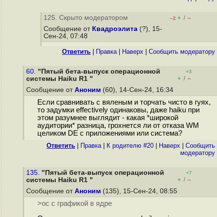
125. Скрыто модератором
+
–
/
–2
Сообщение от
Квадроэлита
(?), 15-
Сен-24, 07:48
Ответить
|
Правка
|
Наверх
|
Cообщить модератору
60.
"Пятый бета-выпуск операционной
+3
+
–
системы Haiku R1 "
/
Сообщение от
Аноним
(60), 14-Сен-24, 16:34
Если сравнивать с вяленым и торчать чисто в гуях,
то задумки effectively одинаковы, даже haiku при
этом разумнее выглядит - какая *широкой
аудитории* разница, грохнется ли от отказа WM
целиком DE с приложениями или система?
Ответить
|
Правка
|
К родителю #20
|
Наверх
|
Cообщить
модератору
135.
"Пятый бета-выпуск операционной
+7
+
–
системы Haiku R1 "
/
Сообщение от
Аноним
(135), 15-Сен-24, 08:55
>ос с графикой в ядре