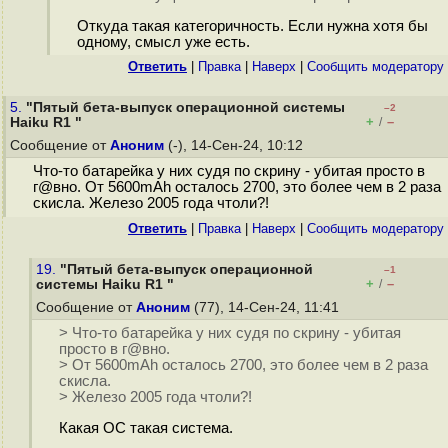
Откуда такая категоричность. Если нужна хотя бы
одному, смысл уже есть.
Ответить
|
Правка
|
Наверх
|
Cообщить модератору
5.
"Пятый бета-выпуск операционной системы
–2
+
–
Haiku R1 "
/
Сообщение от
Аноним
(-), 14-Сен-24, 10:12
Что-то батарейка у них судя по скрину - убитая просто в
г@вно. От 5600mAh осталось 2700, это более чем в 2 раза
скисла. Железо 2005 года чтоли?!
Ответить
|
Правка
|
Наверх
|
Cообщить модератору
19.
"Пятый бета-выпуск операционной
–1
+
–
системы Haiku R1 "
/
Сообщение от
Аноним
(77), 14-Сен-24, 11:41
> Что-то батарейка у них судя по скрину - убитая
просто в г@вно.
> От 5600mAh осталось 2700, это более чем в 2 раза
скисла.
> Железо 2005 года чтоли?!
Какая ОС такая система.