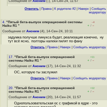
Сообщение от
Аноним
(-), 14-Сен-24, 11:57
Ответить
|
Правка
|
К родителю #2
|
Наверх
|
Cообщить
модератору
4.
"Пятый бета-выпуск операционной системы
–4
+
–
Haiku R1 "
/
Сообщение от
Аноним
(4), 14-Сен-24, 10:11
задумка получше линукса будет, реализация конечно, ну
тут всё ясно, полторы калеки пилят по фану
Ответить
|
Правка
|
Наверх
|
Cообщить модератору
17.
"Пятый бета-выпуск операционной
+11
+
–
системы Haiku R1 "
/
Сообщение от
Аноним
(17), 14-Сен-24, 11:32
ОС, которую ты заслужил
Ответить
|
Правка
|
Наверх
|
Cообщить модератору
20.
"Пятый бета-выпуск операционной
+12
+
–
системы Haiku R1 "
/
Сообщение от
Аноним
(20), 14-Сен-24, 11:57
Однопользовательская ос с графикой в ядре - это