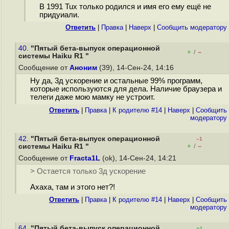
В 1991 Tux только родился и имя его ему ещё не
придуиали.
Ответить
|
Правка
|
Наверх
|
Cообщить модератору
40.
"Пятый бета-выпуск операционной
+
–
/
системы Haiku R1 "
Сообщение от
Аноним
(39), 14-Сен-24, 14:16
Ну да, 3д ускорение и остальные 99% программ,
которые используются для дела. Наличие браузера и
телеги даже мою мамку не устроит.
Ответить
|
Правка
|
К родителю #14
|
Наверх
|
Cообщить
модератору
42.
"Пятый бета-выпуск операционной
–1
+
–
системы Haiku R1 "
/
Сообщение от
Fracta1L
(ok), 14-Сен-24, 14:21
> Остается только 3д ускорение
Ахаха, там и этого нет?!
Ответить
|
Правка
|
К родителю #14
|
Наверх
|
Cообщить
модератору
64.
"Пятый бета-выпуск операционной
+4