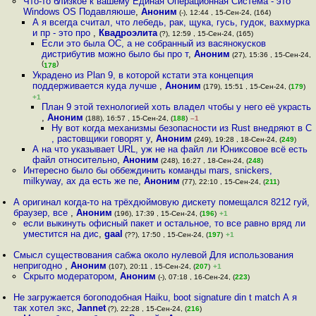
Что-то близкое к вашему Единая Операционная Система - это
Windows OS Подавляюше
,
Аноним
(-), 12:44 , 15-Сен-24, (164)
А я всегда считал, что лебедь, рак, щука, гусь, гудок, вахмурка
и пр - это про
,
Квадроэлита
(?), 12:59 , 15-Сен-24, (165)
Если это была ОС, а не собранный из васянокусков
дистрибутив можно было бы про т
,
Аноним
(27), 15:36 , 15-Сен-24,
(
)
178
Украдено из Plan 9, в которой кстати эта концепция
поддерживается куда лучше
,
Аноним
(179), 15:51 , 15-Сен-24, (
179
)
+1
План 9 этой технологией хоть владел чтобы у него её украсть
,
Аноним
(188), 16:57 , 15-Сен-24, (
188
)
–1
Ну вот когда механизмы безопасности из Rust внедряют в C
, растовщики говорят у
,
Аноним
(249), 19:28 , 18-Сен-24, (
249
)
А на что указывает URL, уж не на файл ли Юниксовое всё есть
файл относительно
,
Аноним
(248), 16:27 , 18-Сен-24, (
248
)
Интересно было бы оббеждинить команды mars, snickers,
milkyway, ах да есть же ne
,
Аноним
(77), 22:10 , 15-Сен-24, (
211
)
А оригинал когда-то на трёхдюймовую дискету помещался 8212 гуй,
браузер, все
,
Аноним
(196), 17:39 , 15-Сен-24, (
196
)
+1
если выкинуть офисный пакет и остальное, то все равно вряд ли
уместится на дис
,
gaal
(??), 17:50 , 15-Сен-24, (
197
)
+1
Смысл существования сабжа около нулевой Для использования
непригодно
,
Аноним
(107), 20:11 , 15-Сен-24, (
207
)
+1
Скрыто модератором
,
Аноним
(-), 07:18 , 16-Сен-24, (
223
)
Не загружается богоподобная Haiku, boot signature din t match А я
так хотел экс
,
Jannet
(?), 22:28 , 15-Сен-24, (
216
)