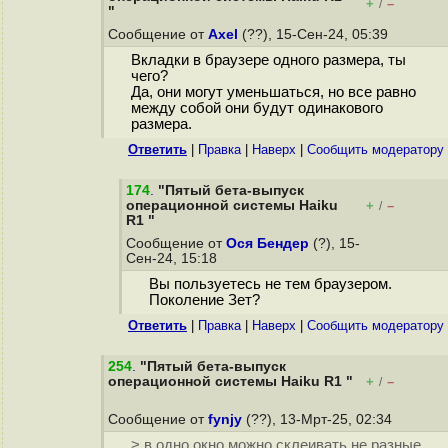
+
–
/
"
Сообщение от
Axel
(??), 15-Сен-24, 05:39
Вкладки в браузере одного размера, ты
чего?
Да, они могут уменьшаться, но все равно
между собой они будут одинакового
размера.
Ответить
|
Правка
|
Наверх
|
Cообщить модератору
174
.
"Пятый бета-выпуск
операционной системы Haiku
+
–
/
R1 "
Сообщение от
Ося Бендер
(?), 15-
Сен-24, 15:18
Вы пользуетесь не тем браузером.
Поколение Зет?
Ответить
|
Правка
|
Наверх
|
Cообщить модератору
254
.
"Пятый бета-выпуск
операционной системы Haiku R1 "
+
–
/
Сообщение от
fynjy
(??), 13-Мрт-25, 02:34
> в одно окно можно склеивать не разные