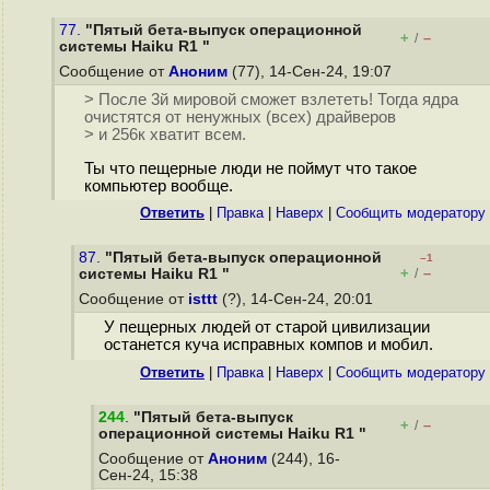
77.
"Пятый бета-выпуск операционной
+
–
/
системы Haiku R1 "
Сообщение от
Аноним
(77), 14-Сен-24, 19:07
> После 3й мировой сможет взлететь! Тогда ядра
очистятся от ненужных (всех) драйверов
> и 256к хватит всем.
Ты что пещерные люди не поймут что такое
компьютер вообще.
Ответить
|
Правка
|
Наверх
|
Cообщить модератору
87.
"Пятый бета-выпуск операционной
–1
+
–
системы Haiku R1 "
/
Сообщение от
isttt
(?), 14-Сен-24, 20:01
У пещерных людей от старой цивилизации
останется куча исправных компов и мобил.
Ответить
|
Правка
|
Наверх
|
Cообщить модератору
244
.
"Пятый бета-выпуск
+
–
/
операционной системы Haiku R1 "
Сообщение от
Аноним
(244), 16-
Сен-24, 15:38