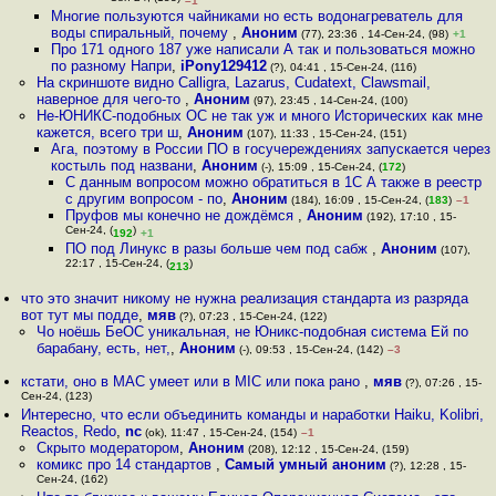
–1
Многие пользуются чайниками но есть водонагреватель для
воды спиральный, почему
,
Аноним
(77), 23:36 , 14-Сен-24, (98)
+1
Про 171 одного 187 уже написали А так и пользоваться можно
по разному Напри
,
iPony129412
(?), 04:41 , 15-Сен-24, (116)
На скриншоте видно Calligra, Lazarus, Cudatext, Clawsmail,
наверное для чего-то
,
Аноним
(97), 23:45 , 14-Сен-24, (100)
Не-ЮНИКС-подобных ОС не так уж и много Исторических как мне
кажется, всего три ш
,
Аноним
(107), 11:33 , 15-Сен-24, (151)
Ага, поэтому в России ПО в госучереждениях запускается через
костыль под названи
,
Аноним
(-), 15:09 , 15-Сен-24, (
172
)
С данным вопросом можно обратиться в 1C А также в реестр
с другим вопросом - по
,
Аноним
(184), 16:09 , 15-Сен-24, (
183
)
–1
Пруфов мы конечно не дождёмся
,
Аноним
(192), 17:10 , 15-
Сен-24, (
)
192
+1
ПО под Линукс в разы больше чем под сабж
,
Аноним
(107),
22:17 , 15-Сен-24, (
)
213
что это значит никому не нужна реализация стандарта из разряда
вот тут мы подде
,
мяв
(?), 07:23 , 15-Сен-24, (122)
Чо ноёшь БеОС уникальная, не Юникс-подобная система Ей по
барабану, есть, нет,
,
Аноним
(-), 09:53 , 15-Сен-24, (142)
–3
кстати, оно в MAC умеет или в MIC или пока рано
,
мяв
(?), 07:26 , 15-
Сен-24, (123)
Интересно, что если объединить команды и наработки Haiku, Kolibri,
Reactos, Redo
,
nc
(ok), 11:47 , 15-Сен-24, (154)
–1
Скрыто модератором
,
Аноним
(208), 12:12 , 15-Сен-24, (159)
комикс про 14 стандартов
,
Самый умный аноним
(?), 12:28 , 15-
Сен-24, (162)