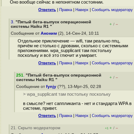
Оно вообще сейчас в непонятном состоянии.
Ответить
|
Правка
|
Наверх
|
Cообщить модератору
3.
"Пятый бета-выпуск операционной
+
–
/
системы Haiku R1 "
Сообщение от
Аноним
(2), 14-Сен-24, 10:11
Отдельное приключение — wifi, там реально ппц,
причём не столько с дровами, сколько с системными
приложениями. wpa_supplicant там постольку
поскольку и всё это глючит и умирает.
Ответить
|
Правка
|
Наверх
|
Cообщить модератору
251
.
"Пятый бета-выпуск операционной
+
–
/
системы Haiku R1 "
Сообщение от
fynjy
(??), 13-Мрт-25, 02:28
> wpa_supplicant там постольку поскольку
в смысле? нет саппликанта - нет и стандарта WPA в
системе, привет.
Ответить
|
Правка
|
Наверх
|
Cообщить модератору
21. Скрыто модератором
+
–
/
+1