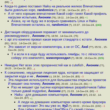
(66)
–9
Когда-то давно поставил Haiku на реальное железо Впечатления
были довольно хоро
,
randomize
(?), 17:38 , 14-Сен-24, (67)
–1
А от чего хорошие впечатления Какой софт гонял Какой профиль
нагрузки испытыва
,
Аноним
(76), 19:11 , 14-Сен-24, (80)
+1
Ахаха, ну не буду же я всерьез сравнивать Linux и Haiku
Впечатления остались хо
,
randomize
(?), 15:37 , 16-Сен-24, (
243
)
Дистанция оборудования поражает от минимального до
рекомендуемого
,
Аноним
(75), 18:50 , 14-Сен-24, (75)
c api это конечно провал какая версия стандарта с кстати
,
Аноним
(81), 19:11 , 14-Сен-24, (81)
–2
Это зависит от версии компилятора, а не от ОС
,
Axel
(??), 05:51 , 15-
Сен-24, (121)
Т е если я в коде буду использовать лямбды, то с лёгкостью
соберу это компилято
,
мимопроходил
(?), 08:39 , 16-Сен-24, (
225
)
Немодно Нет всех этих прозрачностей как в cutefish
,
Аноним
(77),
19:23 , 14-Сен-24, (82)
–1
К сожалению, неудачная лицензия ядра, которая не защищает от
закрытия кода и не
,
Аноним
(-), 19:34 , 14-Сен-24, (83)
–3
Эта лицензия используется для большинства открытых проектов
И мешает она почему
,
Аноним
(88), 20:40 , 14-Сен-24, (91)
+1
Раз не мешает где тысячи корпоративных разработчиков Гайки
только давай подробно
,
Аноним
(27), 21:03 , 14-Сен-24, (93)
–3
Haiku - для домашних компьютеров
,
Аноним
(97), 23:32 , 14-
Сен-24, (97)
+1
А люди на домашних компьютерах ничего кроме браузера
не запускают Это мы уже зн
,
tty2
(?), 00:01 , 15-Сен-24, (102)
–1
Для сабжа портирован LibreOffice Со своей строны