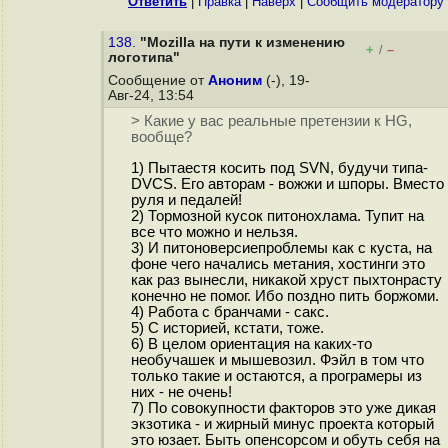
Ответить
|
Правка
|
Наверх
|
Cообщить модератору
138.
"Mozilla на пути к изменению
+
–
/
логотипа"
Сообщение от
Аноним
(-), 19-
Авг-24, 13:54
> Какие у вас реальные претензии к HG,
вообще?
1) Пытаестя косить под SVN, будучи типа-
DVCS. Его авторам - вожжи и шпоры. Вместо
руля и педалей!
2) Тормозной кусок питонохлама. Тупит на
все что можно и нельзя.
3) И питоноверсиепроблемы как с куста, на
фоне чего начались метания, хостинги это
как раз вынесли, никакой хруст пыxтонpaсту
конечно не помог. Ибо поздно пить боржоми.
4) Работа с бранчами - сакс.
5) С историей, кстати, тоже.
6) В целом ориентация на каких-то
необучашек и мышевозил. Фэйл в том что
только такие и остаются, а програмеры из
них - не очень!
7) По совокупности факторов это уже дикая
экзотика - и жирный минус проекта который
это юзает. Быть опенсорсом и обуть себя на