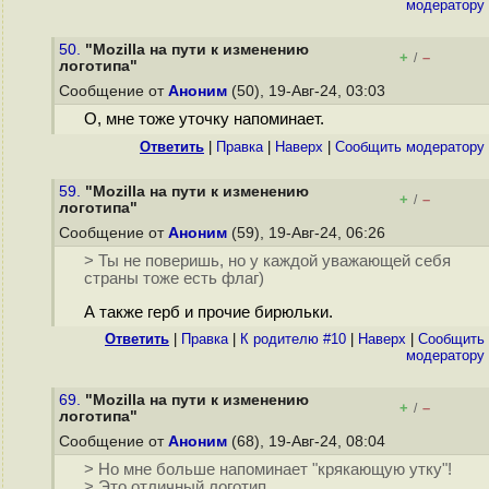
модератору
50.
"Mozilla на пути к изменению
+
–
/
логотипа"
Сообщение от
Аноним
(50), 19-Авг-24, 03:03
О, мне тоже уточку напоминает.
Ответить
|
Правка
|
Наверх
|
Cообщить модератору
59.
"Mozilla на пути к изменению
+
–
/
логотипа"
Сообщение от
Аноним
(59), 19-Авг-24, 06:26
> Ты не поверишь, но у каждой уважающей себя
страны тоже есть флаг)
А также герб и прочие бирюльки.
Ответить
|
Правка
|
К родителю #10
|
Наверх
|
Cообщить
модератору
69.
"Mozilla на пути к изменению
+
–
/
логотипа"
Сообщение от
Аноним
(68), 19-Авг-24, 08:04
> Но мне больше напоминает "крякающую утку"!
> Это отличный логотип.