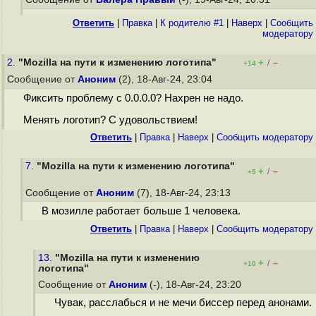
Ответить
|
Правка
|
К родителю #1
|
Наверх
|
Cообщить
модератору
2.
"Mozilla на пути к изменению логотипа"
+
–
/
+14
Сообщение от
Аноним
(2), 18-Авг-24, 23:04
Фиксить проблему с 0.0.0.0? Нахрен не надо.
Менять логотип? С удовольствием!
Ответить
|
Правка
|
Наверх
|
Cообщить модератору
7.
"Mozilla на пути к изменению логотипа"
+
–
/
+5
Сообщение от
Аноним
(7), 18-Авг-24, 23:13
В мозилле работает больше 1 человека.
Ответить
|
Правка
|
Наверх
|
Cообщить модератору
13.
"Mozilla на пути к изменению
+
–
/
+10
логотипа"
Сообщение от
Аноним
(-), 18-Авг-24, 23:20
Чувак, расслабься и не мечи биссер перед анонами.