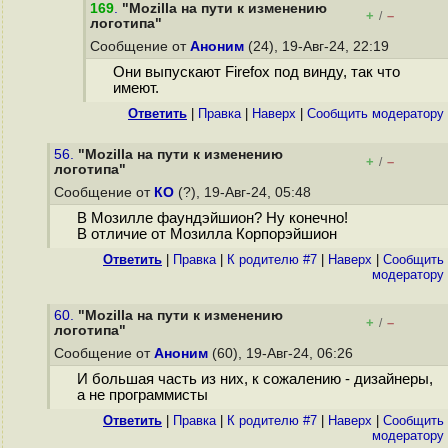
169
.
"Mozilla на пути к изменению
+
–
/
логотипа"
Сообщение от
Аноним
(24), 19-Авг-24, 22:19
Они выпускают Firefox под винду, так что
имеют.
Ответить
|
Правка
|
Наверх
|
Cообщить модератору
56.
"Mozilla на пути к изменению
+
–
/
логотипа"
Сообщение от
КО
(?), 19-Авг-24, 05:48
В Мозилле фаундэйшион? Ну конечно!
В отличие от Мозилла Корпорэйшион
Ответить
|
Правка
|
К родителю #7
|
Наверх
|
Cообщить
модератору
60.
"Mozilla на пути к изменению
+
–
/
логотипа"
Сообщение от
Аноним
(60), 19-Авг-24, 06:26
И большая часть из них, к сожалению - дизайнеры,
а не программисты
Ответить
|
Правка
|
К родителю #7
|
Наверх
|
Cообщить
модератору