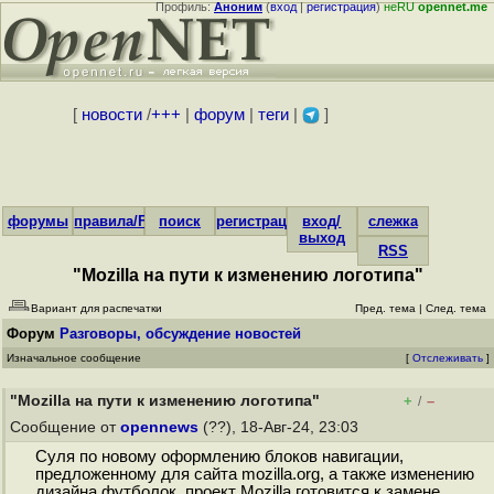
Профиль:
Аноним
(
вход
|
регистрация
)
неRU
opennet.me
[
новости
/
+++
|
форум
|
теги
|
]
форумы
правила/FAQ
поиск
регистрация
вход/
слежка
выход
RSS
"Mozilla на пути к изменению логотипа"
Вариант для распечатки
Пред. тема
|
След. тема
Форум
Разговоры, обсуждение новостей
Изначальное сообщение
[
Отслеживать
]
"Mozilla на пути к изменению логотипа"
+
–
/
Сообщение от
opennews
(??), 18-Авг-24, 23:03
Суля по новому оформлению блоков навигации,
предложенному для сайта mozilla.org, а также изменению
дизайна футболок, проект Mozilla готовится к замене