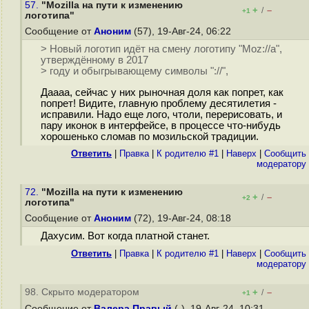
57.
"Mozilla на пути к изменению
+
–
/
+1
логотипа"
Сообщение от
Аноним
(57), 19-Авг-24, 06:22
> Новый логотип идёт на смену логотипу "Moz://a",
утверждённому в 2017
> году и обыгрывающему символы "://",
Даааа, сейчас у них рыночная доля как попрет, как
попрет! Видите, главную проблему десятилетия -
исправили. Надо еще лого, чтоли, перерисовать, и
пару иконок в интерфейсе, в процессе что-нибудь
хорошенько сломав по мозильской традиции.
Ответить
|
Правка
|
К родителю #1
|
Наверх
|
Cообщить
модератору
72.
"Mozilla на пути к изменению
+
–
/
+2
логотипа"
Сообщение от
Аноним
(72), 19-Авг-24, 08:18
Дахусим. Вот когда платной станет.
Ответить
|
Правка
|
К родителю #1
|
Наверх
|
Cообщить
модератору
98. Скрыто модератором
+
–
/
+1
Сообщение от
Валера Правый
(-), 19-Авг-24, 10:31