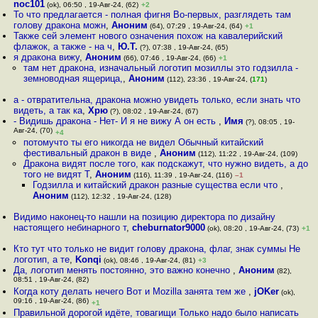
noc101
(ok), 06:50 , 19-Авг-24, (62)
+2
То что предлагается - полная фигня Во-первых, разглядеть там
голову дракона можн
,
Аноним
(64), 07:29 , 19-Авг-24, (64)
+1
Также сей элемент нового означения похож на кавалерийский
флажок, а также - на ч
,
Ю.Т.
(?), 07:38 , 19-Авг-24, (65)
я дракона вижу
,
Аноним
(66), 07:46 , 19-Авг-24, (66)
+1
там нет дракона, изначальный логотип мозиллы это годзилла -
земноводная ящерица,
,
Аноним
(112), 23:36 , 19-Авг-24, (
171
)
a - отвратительна, дракона можно увидеть только, если знать что
видеть, а так ка
,
Хрю
(?), 08:02 , 19-Авг-24, (67)
- Видишь дракона - Нет- И я не вижу А он есть
,
Имя
(?), 08:05 , 19-
Авг-24, (70)
+4
потомучто ты его никогда не видел Обычный китайский
фестивальный дракон в виде
,
Аноним
(112), 11:22 , 19-Авг-24, (109)
Дракона видят после того, как подскажут, что нужно видеть, а до
того не видят Т
,
Аноним
(116), 11:39 , 19-Авг-24, (116)
–1
Годзилла и китайский дракон разные существа если что
,
Аноним
(112), 12:32 , 19-Авг-24, (128)
Видимо наконец-то нашли на позицию директора по дизайну
настоящего небинарного т
,
cheburnator9000
(ok), 08:20 , 19-Авг-24, (73)
+1
Кто тут что только не видит голову дракона, флаг, знак суммы Не
логотип, а те
,
Konqi
(ok), 08:46 , 19-Авг-24, (81)
+3
Да, логотип менять постоянно, это важно конечно
,
Аноним
(82),
08:51 , 19-Авг-24, (82)
Когда коту делать нечего Вот и Mozilla занята тем же
,
jOKer
(ok),
09:16 , 19-Авг-24, (86)
+1
Правильной дорогой идёте, товагищи Только надо было написать