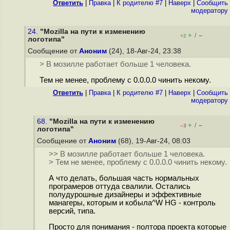
Ответить
|
Правка
|
К родителю #7
|
Наверх
|
Cообщить
модератору
24.
"Mozilla на пути к изменению
+
–
/
+2
логотипа"
Сообщение от
Аноним
(24), 18-Авг-24, 23:38
> В мозилле работает больше 1 человека.
Тем не менее, проблему с 0.0.0.0 чинить некому.
Ответить
|
Правка
|
К родителю #7
|
Наверх
|
Cообщить
модератору
68.
"Mozilla на пути к изменению
+
–
/
–3
логотипа"
Сообщение от
Аноним
(68), 19-Авг-24, 08:03
>> В мозилле работает больше 1 человека.
> Тем не менее, проблему с 0.0.0.0 чинить некому.
А что делать, большая часть нормальных
програмеров оттуда свалили. Остались
полудурошные дизайнеры и эффективные
манагеры, которым и кобыла^W HG - контроль
версий, типа.
Просто для понимания - полтора проекта которые