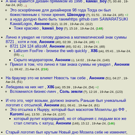
А мне нравится Дизайн прямиком из 1998
,
kawaii_boy
(?), 00:46 , 19-
Авг-24, (42)
–1
Это оскорбление для дизайнеров 98 года Тогда он был
божественным с точки зрения
,
Швондер
(?), 01:51 , 19-Авг-24, (45)
+2
а нудо долдно было быть такимhttps github com SAWARATSUKI
KawaiiLogos
,
Аноним
(112), 11:26 , 19-Авг-24, (112)
Тоже красиво
,
kawaii_boy
(?), 15:16 , 19-Авг-24, (
148
)
Лично я увидел не голову дракона а математический знак суммы
8721 , хотя и пов
,
Аноним
(46), 02:39 , 19-Авг-24, (46)
+1
8721 124 124 allizoM
,
Аноним
(46), 02:41 , 19-Авг-24, (48)
Lallizom FoxFire - browse the web quickly
,
X86
(ok), 05:41 , 19-Авг-24,
(55)
+1
Скрыто модератором
,
Аноним
(-), 14:02 , 19-Авг-24, (140)
Прикол в том, что лично я там знака суммы не увидел
,
Аноним
(-), 09:42 , 21-Авг-24, (
216
)
На браузер это не влияет Новость так себе
,
Аноним
(51), 04:27 , 19-
Авг-24, (51)
Лебедева на них нет
,
X86
(ok), 05:39 , 19-Авг-24, (54)
+2
Вспомнился бизнес-линч
,
Соль земли
(?), 12:16 , 19-Авг-24, (123)
И что это, черт возьми, должно значить Раньше был уникальный
логотип с отсылкой
,
Аноним
(61), 06:41 , 19-Авг-24, (61)
Это отсылка к Ящеру, который был маскотом Мозиллы до ФФ
,
Kuromi
(ok), 13:50 , 19-Авг-24, (137)
который рулит корпорацией, но от общения с людьми все же
стал слетать с катуш
,
Аноним
(146), 15:12 , 19-Авг-24, (
146
)
Старый логотип был крутым Новый дно Мозила себе не изменяет
,