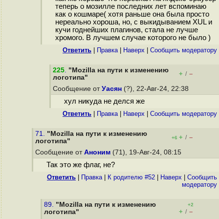
теперь о мозилле последних лет вспоминаю
как о кошмаре( хотя раньше она была просто
нереально хороша, но, с выкидыванием XUL и
кучи годнейших плагинов, стала не лучше
хромого. В лучшем случае которого не было )
Ответить
|
Правка
|
Наверх
|
Cообщить модератору
225
.
"Mozilla на пути к изменению
+
–
/
логотипа"
Сообщение от
Уасян
(?), 22-Авг-24, 22:38
хул никуда не делся же
Ответить
|
Правка
|
Наверх
|
Cообщить модератору
71.
"Mozilla на пути к изменению
+
–
/
+6
логотипа"
Сообщение от
Аноним
(71), 19-Авг-24, 08:15
Так это же флаг, не?
Ответить
|
Правка
|
К родителю #52
|
Наверх
|
Cообщить
модератору
89.
"Mozilla на пути к изменению
+2
+
–
логотипа"
/