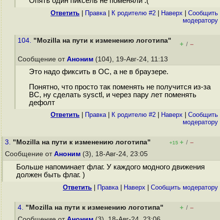
Опять один пиксель не поменяли :(
Ответить
|
Правка
|
К родителю #2
|
Наверх
|
Cообщить
модератору
104.
"Mozilla на пути к изменению логотипа"
+
–
/
Сообщение от
Аноним
(104), 19-Авг-24, 11:13
Это надо фиксить в ОС, а не в браузере.
Понятно, что просто так поменять не получится из-за
BC, ну сделать sysctl, и через пару лет поменять
дефолт
Ответить
|
Правка
|
К родителю #2
|
Наверх
|
Cообщить
модератору
3.
"Mozilla на пути к изменению логотипа"
+
–
/
+15
Сообщение от
Аноним
(3), 18-Авг-24, 23:05
Больше напоминает флаг. У каждого модного движения
должен быть флаг. )
Ответить
|
Правка
|
Наверх
|
Cообщить модератору
4.
"Mozilla на пути к изменению логотипа"
+
–
/
Сообщение от
Аноним
(3), 18-Авг-24, 23:06