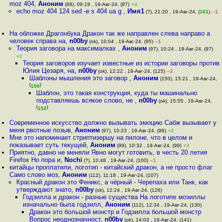
moz 404
,
Аноним
(88), 09:19 , 19-Авг-24, (87)
+4
echo moz 404 124 sed -e s 404 ua g
,
Имя1
(?), 21:20 , 19-Авг-24, (
161
)
–1
На обложке Драгонбука Дракон так же направлен слева направо а
человек справа на
,
n00by
(ok), 10:04 , 19-Авг-24, (95)
–1
Теория заговора на максималках
,
Аноним
(97), 10:24 , 19-Авг-24, (97)
+1
Теория заговоров изучает известные из истории заговоры против
Юлия Цезаря, на
,
n00by
(ok), 12:22 , 19-Авг-24, (125)
–2
Шаблоны мышления это заговор
,
Аноним
(150), 15:21 , 19-Авг-24,
(
)
150
Шаблон, это такая конструкция, куда ты машинально
подставляешь всякое слово, не
,
n00by
(ok), 15:55 , 19-Авг-24,
(
)
152
Современное искусство должно вызывать эмоцию Сабж вызывает у
меня рвотные позыв
,
Аноним
(97), 10:23 , 19-Авг-24, (96)
+2
Мне это напоминает стриптизершу на пилоне, что в целом и
показывает суть текущей
,
Аноним
(99), 10:32 , 19-Авг-24, (99)
+3
Приятно, давно не меняли Явно могут готовить, в честь 20 летия
Firefox Но пора и
,
Nochi
(?), 10:48 , 19-Авг-24, (100)
–1
китайцы проплатили, логотип - китайский дракон, а не просто флаг
Само слово моз
,
Аноним
(112), 11:18 , 19-Авг-24, (107)
Красный дракон это Феникс, а чёрный - Черепаха или Танк, как
утверждают знато
,
n00by
(ok), 12:24 , 19-Авг-24, (126)
Годзилла и дракон - разные существа На логотипе мозиллы
изначально была годзилл
,
Аноним
(112), 12:34 , 19-Авг-24, (130)
Дракон это большой монстр и Годзилла большой монстр
Вопрос неоднозначност
,
n00by
(ok), 14:03 , 19-Авг-24, (141)