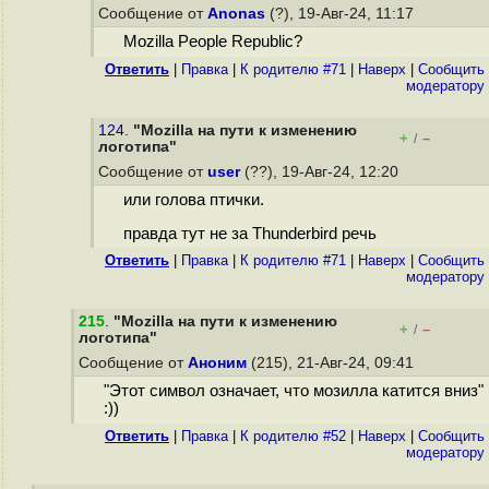
Сообщение от
Anonas
(?), 19-Авг-24, 11:17
Mozilla People Republic?
Ответить
|
Правка
|
К родителю #71
|
Наверх
|
Cообщить
модератору
124.
"Mozilla на пути к изменению
+
–
/
логотипа"
Сообщение от
user
(??), 19-Авг-24, 12:20
или голова птички.
правда тут не за Thunderbird речь
Ответить
|
Правка
|
К родителю #71
|
Наверх
|
Cообщить
модератору
215
.
"Mozilla на пути к изменению
+
–
/
логотипа"
Сообщение от
Аноним
(215), 21-Авг-24, 09:41
"Этот символ означает, что мозилла катится вниз"
:))
Ответить
|
Правка
|
К родителю #52
|
Наверх
|
Cообщить
модератору