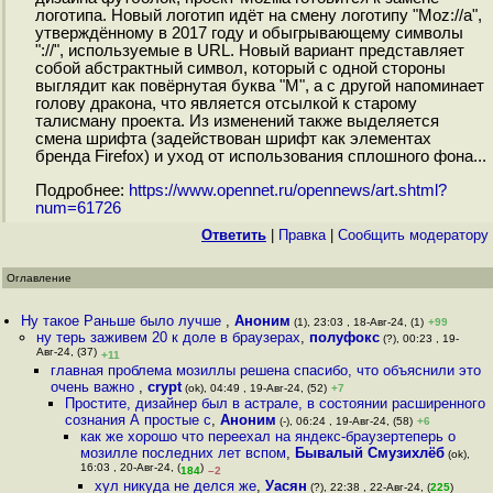
логотипа. Новый логотип идёт на смену логотипу "Moz://a",
утверждённому в 2017 году и обыгрывающему символы
"://", используемые в URL. Новый вариант представляет
собой абстрактный символ, который с одной стороны
выглядит как повёрнутая буква "M", а с другой напоминает
голову дракона, что является отсылкой к старому
талисману проекта. Из изменений также выделяется
смена шрифта (задействован шрифт как элементах
бренда Firefox) и уход от использования сплошного фона...
Подробнее:
https://www.opennet.ru/opennews/art.shtml?
num=61726
Ответить
|
Правка
|
Cообщить модератору
Оглавление
Ну такое Раньше было лучше
,
Аноним
(1), 23:03 , 18-Авг-24, (1)
+99
ну терь заживем 20 к доле в браузерах
,
полуфокс
(?), 00:23 , 19-
Авг-24, (37)
+11
главная проблема мозиллы решена спасибо, что объяснили это
очень важно
,
crypt
(ok), 04:49 , 19-Авг-24, (52)
+7
Простите, дизайнер был в астрале, в состоянии расширенного
сознания А простые с
,
Аноним
(-), 06:24 , 19-Авг-24, (58)
+6
как же хорошо что переехал на яндекс-браузертеперь о
мозилле последних лет вспом
,
Бывалый Смузихлёб
(ok),
16:03 , 20-Авг-24, (
)
184
–2
хул никуда не делся же
,
Уасян
(?), 22:38 , 22-Авг-24, (
225
)