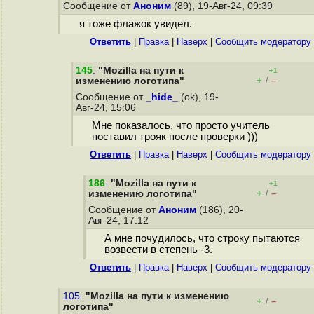
Сообщение от
Аноним
(89), 19-Авг-24, 09:39
я тоже флажок увидел.
Ответить
|
Правка
|
Наверх
|
Cообщить модератору
145
.
"Mozilla на пути к
+1
+
–
изменению логотипа"
/
Сообщение от
_hide_
(ok), 19-
Авг-24, 15:06
Мне показалось, что просто учитель
поставил трояк после проверки )))
Ответить
|
Правка
|
Наверх
|
Cообщить модератору
186
.
"Mozilla на пути к
+1
+
–
изменению логотипа"
/
Сообщение от
Аноним
(186), 20-
Авг-24, 17:12
А мне почудилось, что строку пытаются
возвести в степень -3.
Ответить
|
Правка
|
Наверх
|
Cообщить модератору
105.
"Mozilla на пути к изменению
+
–
/
логотипа"