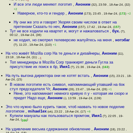
–2
И все эти люди меняют логотип
,
Аноним
(32), 23:59 , 18-Авг-24, (32)
+2
Наверное, кто-то и гендер
,
Аноним
(173), 23:45 , 19-Авг-24, (
172
)
+2
Ну они же это и говорят Укоряя своим числом в ответ на
претензии Сказать-то неч
,
Аноним
(157), 17:42 , 19-Авг-24, (
157
)
Тут не все ходили на квартет и, могут и нажаловаться
,
бух.
(?),
00:12 , 19-Авг-24, (36)
не ходил, но смотрел телеверсию жалуйтесь на меня
,
нотэбаг
(?), 11:23 , 19-Авг-24, (110)
+1
На что живёт Mozilla corp На те деньги и дизайнеры
,
Аноним
(11),
23:18 , 18-Авг-24, (11)
–1
Топ менеджеры в Mozilla Corp транжирят деньги Гугла за
присутствие их поиск в бр
,
Имя1
(?), 21:36 , 19-Авг-24, (
163
)
На путь выгона директора они не хотят встать
,
Аноним
(15), 23:21 , 18-
Авг-24, (15)
В новом логотипе есть символ, напоминающий упавший на бок
стул председателя Чт
,
Аноним
(28), 23:47 , 18-Авг-24, (26)
+1
Нене, это напоминает немного кривую п у - которая им скоро и
придет Надо еще
,
Аноним
(-), 13:59 , 19-Авг-24, (139)
Это что нужно было курить такое, чтоб назвать то новое поделие
логотипом
,
mihael1ex
(ok), 23:22 , 18-Авг-24, (17)
+8
Купили мануалы как пользоваться промтом
,
Имя1
(?), 22:05 , 19-
Авг-24, (
)
166
На удивление весьма сдержанное обновление
,
Аноним
(18), 23:22 ,