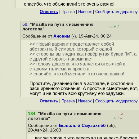
спасибо, что объяснили! это очень важно!
Ответить
|
Правка
|
Наверх
|
Cообщить модератору
58.
"Mozilla на пути к изменению
+
–
/
+6
логотипа"
Сообщение от
Аноним
(-), 19-Авг-24, 06:24
>> Новый вариант представляет собой
абстрактный символ, который с одной
>> стороны выглядит как повёрнутая буква "M", а
с другой стороны напоминает
>> голову дракона, что является отсылкой к
старому талисману проекта.
> спасибо, что объяснили! это очень важно!
Простите, дизайнер был в астрале, в состоянии
расширенного сознания. А простые смертные, вот,
могут и не понять всю крутизну его задумки.
Ответить
|
Правка
|
Наверх
|
Cообщить модератору
184
.
"Mozilla на пути к изменению
–2
+
–
логотипа"
/
Сообщение от
Бывалый Смузихлёб
(ok),
20-Авг-24, 16:03
как же хорошо что переехал на яндекс-браузер