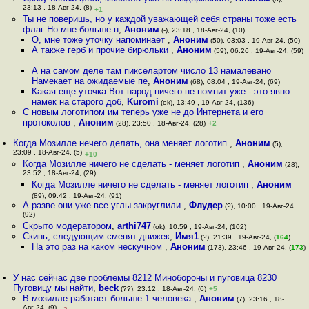
23:13 , 18-Авг-24, (8)
+1
Ты не поверишь, но у каждой уважающей себя страны тоже есть
флаг Но мне больше н
,
Аноним
(-), 23:18 , 18-Авг-24, (10)
О, мне тоже уточку напоминает
,
Аноним
(50), 03:03 , 19-Авг-24, (50)
А также герб и прочие бирюльки
,
Аноним
(59), 06:26 , 19-Авг-24, (59)
А на самом деле там пикселартом число 13 намалевано
Намекает на ожидаемые пе
,
Аноним
(68), 08:04 , 19-Авг-24, (69)
Какая еще уточка Вот народ ничего не помнит уже - это явно
намек на старого доб
,
Kuromi
(ok), 13:49 , 19-Авг-24, (136)
С новым логотипом им теперь уже не до Интернета и его
протоколов
,
Аноним
(28), 23:50 , 18-Авг-24, (28)
+2
Когда Мозилле нечего делать, она меняет логотип
,
Аноним
(5),
23:09 , 18-Авг-24, (5)
+10
Когда Мозилле ничего не сделать - меняет логотип
,
Аноним
(28),
23:52 , 18-Авг-24, (29)
Когда Мозилле ничего не сделать - меняет логотип
,
Аноним
(89), 09:42 , 19-Авг-24, (91)
А разве они уже все углы закруглили
,
Флудер
(?), 10:00 , 19-Авг-24,
(92)
Скрыто модератором
,
arthi747
(ok), 10:59 , 19-Авг-24, (102)
Скинь, следующим сменят движек
,
Имя1
(?), 21:39 , 19-Авг-24, (
164
)
На это раз на каком нескучном
,
Аноним
(173), 23:46 , 19-Авг-24, (
173
)
У нас сейчас две проблемы 8212 Минобороны и пуговица 8230
Пуговицу мы найти
,
beck
(??), 23:12 , 18-Авг-24, (6)
+5
В мозилле работает больше 1 человека
,
Аноним
(7), 23:16 , 18-
Авг-24, (9)