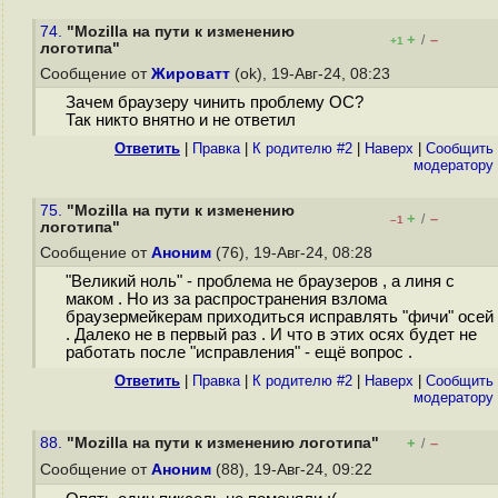
74.
"Mozilla на пути к изменению
+
–
/
+1
логотипа"
Сообщение от
Жироватт
(ok), 19-Авг-24, 08:23
Зачем браузеру чинить проблему ОС?
Так никто внятно и не ответил
Ответить
|
Правка
|
К родителю #2
|
Наверх
|
Cообщить
модератору
75.
"Mozilla на пути к изменению
+
–
/
–1
логотипа"
Сообщение от
Аноним
(76), 19-Авг-24, 08:28
"Великий ноль" - проблема не браузеров , а линя с
маком . Но из за распространения взлома
браузермейкерам приходиться исправлять "фичи" осей
. Далеко не в первый раз . И что в этих осях будет не
работать после "исправления" - ещё вопрос .
Ответить
|
Правка
|
К родителю #2
|
Наверх
|
Cообщить
модератору
88.
"Mozilla на пути к изменению логотипа"
+
–
/
Сообщение от
Аноним
(88), 19-Авг-24, 09:22