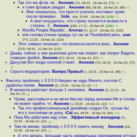
Так это же флаг, не
,
Аноним
(71), 08:15 , 19-Авг-24, (71)
+6
я тоже флажок увидел
,
Аноним
(89), 09:39 , 19-Авг-24, (89)
+2
Мне показалось, что просто учитель поставил трояк
после проверки
,
_hide_
(ok), 15:06 , 19-Авг-24, (
145
)
+1
А мне почудилось, что строку пытаются возвести в
степень -3
,
Аноним
(186), 17:12 , 20-Авг-24, (
186
)
+1
Mozilla People Republic
,
Anonas
(?), 11:17 , 19-Авг-24, (105)
или голова птички правда тут не за Thunderbird речь
,
user
(??), 12:20 , 19-Авг-24, (124)
Этот символ означает, что мозилла катится вниз
,
Аноним
(215), 09:41 , 21-Авг-24, (
215
)
Даааа, сейчас у них рыночная доля как попрет, как попрет Видите,
главную пробле
,
Аноним
(57), 06:22 , 19-Авг-24, (57)
+1
Дахусим Вот когда платной станет
,
Аноним
(72), 08:18 , 19-Авг-24, (72)
+2
Скрыто модератором
,
Валера Правый
(-), 10:31 , 19-Авг-24, (98)
+1
Фиксить проблему с 0 0 0 0 Нахрен не надо Менять логотип С
удовольствием
,
Аноним
(2), 23:04 , 18-Авг-24, (2)
+14
В мозилле работает больше 1 человека
,
Аноним
(7), 23:13 , 18-
Авг-24, (7)
+5
Чувак, расслабься и не мечи биссер перед анонами Им в голову
не может прийти, чт
,
Аноним
(-), 23:20 , 18-Авг-24, (13)
+10
Так это профессиональный дизайнер создал Ох, лучше бы
его к логотипам не допу
,
iCat
(ok), 08:56 , 19-Авг-24, (84)
+13
Пока Мы работаем над этим
,
Эффективный менеджер
(?),
23:20 , 18-Авг-24, (14)
+5
Тем не менее, проблему с 0 0 0 0 чинить некому
,
Аноним
(24),
23:38 , 18-Авг-24, (24)
+2
А что делать, большая часть нормальных програмеров оттуда