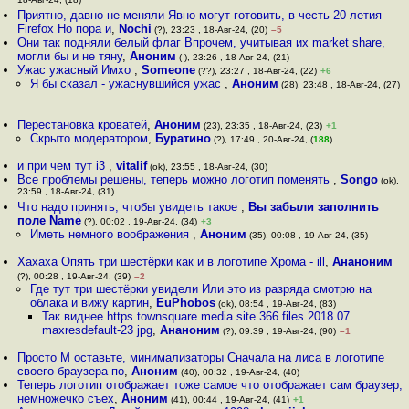
18-Авг-24, (18)
Приятно, давно не меняли Явно могут готовить, в честь 20 летия
Firefox Но пора и
,
Nochi
(?), 23:23 , 18-Авг-24, (20)
–5
Они так подняли белый флаг Впрочем, учитывая их market share,
могли бы и не тяну
,
Аноним
(-), 23:26 , 18-Авг-24, (21)
Ужас ужасный Имхо
,
Someone
(??), 23:27 , 18-Авг-24, (22)
+6
Я бы сказал - ужаснувшийся ужас
,
Аноним
(28), 23:48 , 18-Авг-24, (27)
Перестановка кроватей
,
Аноним
(23), 23:35 , 18-Авг-24, (23)
+1
Скрыто модератором
,
Буратино
(?), 17:49 , 20-Авг-24, (
188
)
и при чем тут i3
,
vitalif
(ok), 23:55 , 18-Авг-24, (30)
Все проблемы решены, теперь можно логотип поменять
,
Songo
(ok),
23:59 , 18-Авг-24, (31)
Что надо принять, чтобы увидеть такое
,
Вы забыли заполнить
поле Name
(?), 00:02 , 19-Авг-24, (34)
+3
Иметь немного воображения
,
Аноним
(35), 00:08 , 19-Авг-24, (35)
Хахаха Опять три шестёрки как и в логотипе Хрома - ill
,
Ананоним
(?), 00:28 , 19-Авг-24, (39)
–2
Где тут три шестёрки увидели Или это из разряда смотрю на
облака и вижу картин
,
EuPhobos
(ok), 08:54 , 19-Авг-24, (83)
Так виднее https townsquare media site 366 files 2018 07
maxresdefault-23 jpg
,
Ананоним
(?), 09:39 , 19-Авг-24, (90)
–1
Просто М оставьте, минимализаторы Сначала на лиса в логотипе
своего браузера по
,
Аноним
(40), 00:32 , 19-Авг-24, (40)
Теперь логотип отображает тоже самое что отображает сам браузер,
немножечко съех
,
Аноним
(41), 00:44 , 19-Авг-24, (41)
+1