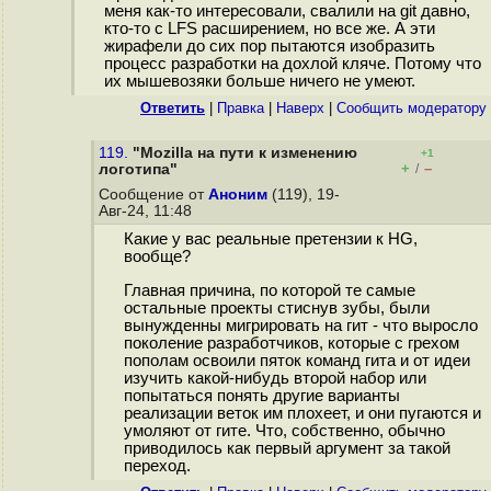
меня как-то интересовали, свалили на git давно,
кто-то с LFS расширением, но все же. А эти
жирафели до сих пор пытаются изобразить
процесс разработки на дохлой кляче. Потому что
их мышевозяки больше ничего не умеют.
Ответить
|
Правка
|
Наверх
|
Cообщить модератору
119.
"Mozilla на пути к изменению
+1
+
–
логотипа"
/
Сообщение от
Аноним
(119), 19-
Авг-24, 11:48
Какие у вас реальные претензии к HG,
вообще?
Главная причина, по которой те самые
остальные проекты стиснув зубы, были
вынужденны мигрировать на гит - что выросло
поколение разработчиков, которые с грехом
пополам освоили пяток команд гита и от идеи
изучить какой-нибудь второй набор или
попытаться понять другие варианты
реализации веток им плохеет, и они пугаются и
умоляют от гите. Что, собственно, обычно
приводилось как первый аргумент за такой
переход.