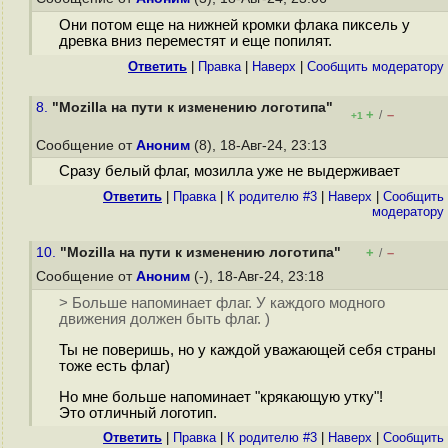
Они потом еще на нижней кромки флака пиксель у
древка вниз переместят и еще попилят.
Ответить
|
Правка
|
Наверх
|
Cообщить модератору
8.
"Mozilla на пути к изменению логотипа"
+
–
/
+1
Сообщение от
Аноним
(8), 18-Авг-24, 23:13
Сразу белый флаг, мозилла уже не выдерживает
Ответить
|
Правка
|
К родителю #3
|
Наверх
|
Cообщить
модератору
10.
"Mozilla на пути к изменению логотипа"
+
–
/
Сообщение от
Аноним
(-), 18-Авг-24, 23:18
> Больше напоминает флаг. У каждого модного
движения должен быть флаг. )
Ты не поверишь, но у каждой уважающей себя страны
тоже есть флаг)
Но мне больше напоминает "крякающую утку"!
Это отличный логотип.
Ответить
|
Правка
|
К родителю #3
|
Наверх
|
Cообщить