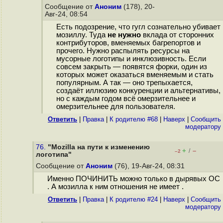
Сообщение от
Аноним
(178), 20-
Авг-24, 08:54
Есть подозрение, что гугл сознательно убивает
мозиллу. Туда
не нужно
вклада от сторонних
контрибуторов, вменяемых багрепортов и
прочего. Нужно распылять ресурсы на
мусорные логотипы и инклюзивность. Если
совсем закрыть — появятся форки, один из
которых может оказаться вменяемым и стать
популярным. А так — оно трепыхается,
создаёт иллюзию конкуренции и альтернативы,
но с каждым годом всё омерзительнее и
омерзительнее для пользователя.
Ответить
|
Правка
|
К родителю #68
|
Наверх
|
Cообщить
модератору
76.
"Mozilla на пути к изменению
+
–
/
–2
логотипа"
Сообщение от
Аноним
(76), 19-Авг-24, 08:31
Именно ПОЧИНИТЬ можно только в дырявых ОС
. А мозилла к ним отношения не имеет .
Ответить
|
Правка
|
К родителю #24
|
Наверх
|
Cообщить
модератору