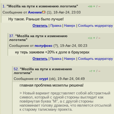
1.
"Mozilla на пути к изменению логотипа"
+
–
/
+99
Сообщение от
Аноним
(1), 18-Авг-24, 23:03
Ну такое. Раньше было лучше!
Ответить
|
Правка
|
Наверх
|
Cообщить модератору
37.
"Mozilla на пути к изменению
+
–
/
+11
логотипа"
Сообщение от
полуфокс
(?), 19-Авг-24, 00:23
ну терь заживем +20% к доле в браузерах
Ответить
|
Правка
|
Наверх
|
Cообщить модератору
52.
"Mozilla на пути к изменению
+
–
/
+7
логотипа"
Сообщение от
crypt
(ok), 19-Авг-24, 04:49
главная проблема мозиллы решена!
> Новый вариант представляет собой абстрактный
символ, который с одной стороны выглядит как
повёрнутая буква "M", а с другой стороны
напоминает голову дракона, что является отсылкой
к старому талисману проекта.