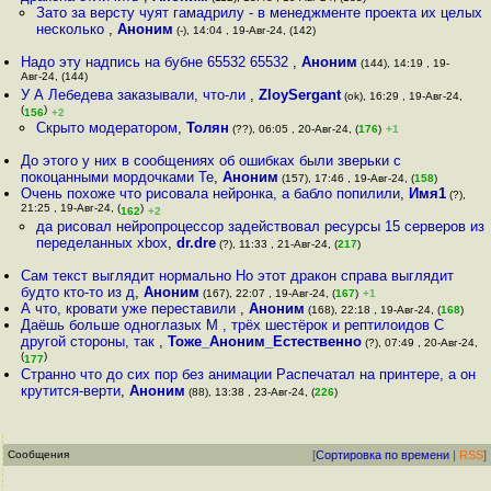
Зато за версту чуят гамадрилу - в менеджменте проекта их целых
несколько
,
Аноним
(-), 14:04 , 19-Авг-24, (142)
Надо эту надпись на бубне 65532 65532
,
Аноним
(144), 14:19 , 19-
Авг-24, (144)
У А Лебедева заказывали, что-ли
,
ZloySergant
(ok), 16:29 , 19-Авг-24,
(
)
156
+2
Скрыто модератором
,
Толян
(??), 06:05 , 20-Авг-24, (
176
)
+1
До этого у них в сообщениях об ошибках были зверьки с
покоцанными мордочками Те
,
Аноним
(157), 17:46 , 19-Авг-24, (
158
)
Очень похоже что рисовала нейронка, а бабло попилили
,
Имя1
(?),
21:25 , 19-Авг-24, (
)
162
+2
да рисовал нейропроцессор задействовал ресурсы 15 серверов из
переделанных xbox
,
dr.dre
(?), 11:33 , 21-Авг-24, (
217
)
Сам текст выглядит нормально Но этот дракон справа выглядит
будто кто-то из д
,
Аноним
(167), 22:07 , 19-Авг-24, (
167
)
+1
А что, кровати уже переставили
,
Аноним
(168), 22:18 , 19-Авг-24, (
168
)
Даёшь больше одноглазых М , трёх шестёрок и рептилоидов С
другой стороны, так
,
Тоже_Аноним_Естественно
(?), 07:49 , 20-Авг-24,
(
)
177
Странно что до сих пор без анимации Распечатал на принтере, а он
крутится-верти
,
Аноним
(88), 13:38 , 23-Авг-24, (
226
)
Сообщения
[
Сортировка по времени
|
RSS
]