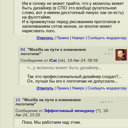
Им в голову не может прийти, что у мозиллы может
быть дизайнер (в СПО это вообще ругательное
слово, вот и имеем десктопный линукс как он есть)
на фуллтайме.
И в промежутках перед рисованием прототипов и
запиливанием сетов иконок, он вполне может
нарисовать лого.
Ответить
|
Правка
|
Наверх
|
Cообщить модератору
84.
"Mozilla на пути к изменению
+13
+
–
логотипа"
/
Сообщение от
iCat
(ok), 19-Авг-24, 08:56
>...у мозиллы может быть дизайнер...
Так это профессиональный дизайнер создал?...
Ох, лучше бы его к логотипам не допускали...
Ответить
|
Правка
|
Наверх
|
Cообщить модератору
14.
"Mozilla на пути к изменению
+
–
/
+5
логотипа"
Сообщение от
Эффективный менеджер
(?), 18-
Авг-24, 23:20
Пока. Мы работаем над этим.