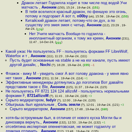
Дракон летает Годзилла ходит в том числе под водой Учи
матчасть
,
Аноним
(150), 15:24 , 19-Авг-24, (
151
)
В тебя вселился красный дракон, по феншую это огонь,
потому и подгорает А вот п
,
n00by
(ok), 15:58 , 19-Авг-24, (
153
)
Китайский дракон летает, потому-что он дух, а по
существу это змея змея с четыр
,
Аноним
(112), 23:29 , 19-
Авг-24, (
)
170
Нет Учите матчасть Вообще-то годзилла -
инопланетный организм, к тому же кремн
,
Аноним
(231),
11:47 , 14-Окт-24, (
)
231
Какой ужас Не пользуетесь FF - пользуетесь форками FF LibreWolf,
Waterfox и т
,
Аноним
(111), 11:23 , 19-Авг-24, (111)
Пусть будет основанные на stable а не на esr канале, пусть имеют
другой дизайн,
,
Nochi
(?), 16:28 , 19-Авг-24, (
155
)
–1
Флажок - вижу М - увидеть смог А вот голову дракона - у меня явно
нет таких
,
Аноним
(231), 11:34 , 19-Авг-24, (114)
+1
Эффективные менеджеры дотянулись до логотипов Вот давайте
представим такое с Ble
,
Аноним
(115), 11:37 , 19-Авг-24, (115)
Не пользуетесь FF 8721 124 124 allizoM - пользуетесь нормальными
форками F
,
8721allizoM
(?), 11:41 , 19-Авг-24, (118)
+3
Скрыто модератором
,
fedyir
(?), 12:00 , 19-Авг-24, (120)
Обыгрышь был идеальным
,
Соль земли
(?), 12:01 , 19-Авг-24, (121)
+3
Скрыто модератором
,
Аноним
(157), 17:48 , 19-Авг-24, (
160
)
хотя-бы остроумным был, в отличие от нового куска Могли бы и
динозавра вернуть,
,
Аноним
(132), 12:53 , 19-Авг-24, (132)
+1
отсебятина икспертная опеннетовская, не может годзиллу от
дракона отличить
,
Аноним
(112), 13:48 , 19-Авг-24, (135)