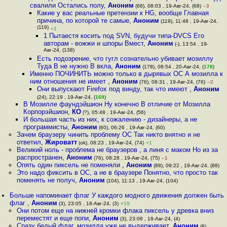
свалили Остались полу
,
Аноним
(68), 08:03 , 19-Авг-24, (68)
–3
Какие у вас реальные претензии к HG, вообще Главная
причина, по которой те самые
,
Аноним
(119), 11:48 , 19-Авг-24,
(119)
+1
1 Пытаестя косить под SVN, будучи типа-DVCS Его
авторам - вожжи и шпоры Вмест
,
Аноним
(-), 13:54 , 19-
Авг-24, (138)
Есть подозрение, что гугл сознательно убивает мозиллу
Туда B не нужно B вкла
,
Аноним
(178), 08:54 , 20-Авг-24, (
178
)
Именно ПОЧИНИТЬ можно только в дырявых ОС А мозилла к
ним отношения не имеет
,
Аноним
(76), 08:31 , 19-Авг-24, (76)
–2
Они выпускают Firefox под винду, так что имеют
,
Аноним
(24), 22:19 , 19-Авг-24, (
169
)
В Мозилле фаундэйшион Ну конечно В отличие от Мозилла
Корпорэйшион
,
КО
(?), 05:48 , 19-Авг-24, (56)
И большая часть из них, к сожалению - дизайнеры, а не
программисты
,
Аноним
(60), 06:26 , 19-Авг-24, (60)
Зачем браузеру чинить проблему ОС Так никто внятно и не
ответил
,
Жироватт
(ok), 08:23 , 19-Авг-24, (74)
+1
Великий ноль - проблема не браузеров , а линя с маком Но из за
распространен
,
Аноним
(76), 08:28 , 19-Авг-24, (75)
–1
Опять один пиксель не поменяли
,
Аноним
(88), 09:22 , 19-Авг-24, (88)
Это надо фиксить в ОС, а не в браузере Понятно, что просто так
поменять не получ
,
Аноним
(104), 11:13 , 19-Авг-24, (104)
Больше напоминает флаг У каждого модного движения должен быть
флаг
,
Аноним
(3), 23:05 , 18-Авг-24, (3)
+15
Они потом еще на нижней кромки флака пиксель у древка вниз
переместят и еще попи
,
Аноним
(3), 23:06 , 18-Авг-24, (4)
Сразу белый флаг, мозилла уже не выдерживает
,
Аноним
(8),