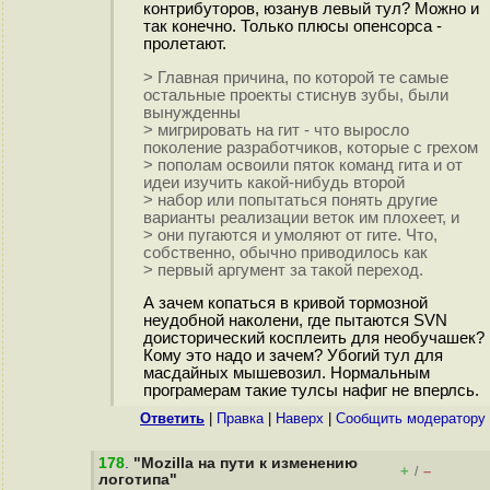
контрибуторов, юзанув левый тул? Можно и
так конечно. Только плюсы опенсорса -
пролетают.
> Главная причина, по которой те самые
остальные проекты стиснув зубы, были
вынужденны
> мигрировать на гит - что выросло
поколение разработчиков, которые с грехом
> пополам освоили пяток команд гита и от
идеи изучить какой-нибудь второй
> набор или попытаться понять другие
варианты реализации веток им плохеет, и
> они пугаются и умоляют от гите. Что,
собственно, обычно приводилось как
> первый аргумент за такой переход.
А зачем копаться в кривой тормозной
неудобной наколени, где пытаются SVN
доисторический косплеить для необучашек?
Кому это надо и зачем? Убогий тул для
масдайных мышевозил. Нормальным
програмерам такие тулсы нафиг не вперлсь.
Ответить
|
Правка
|
Наверх
|
Cообщить модератору
178
.
"Mozilla на пути к изменению
+
–
/
логотипа"