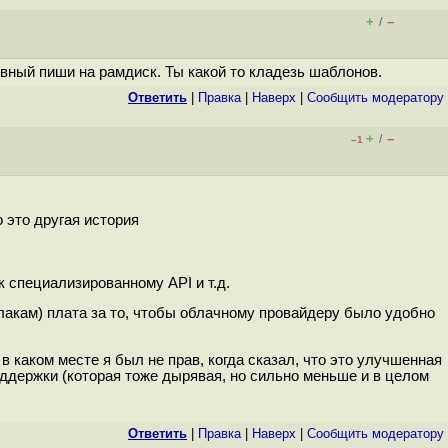
+
–
/
ивный пиши на рамдиск. Ты какой то кладезь шаблонов.
Ответить
|
Правка
|
Наверх
|
Cообщить модератору
+
–
/
–1
 это другая история
 специализированному API и т.д.
блакам) плата за то, чтобы облачному провайдеру было удобно
 каком месте я был не прав, когда сказал, что это улучшенная
поддержки (которая тоже дырявая, но сильно меньше и в целом
Ответить
|
Правка
|
Наверх
|
Cообщить модератору