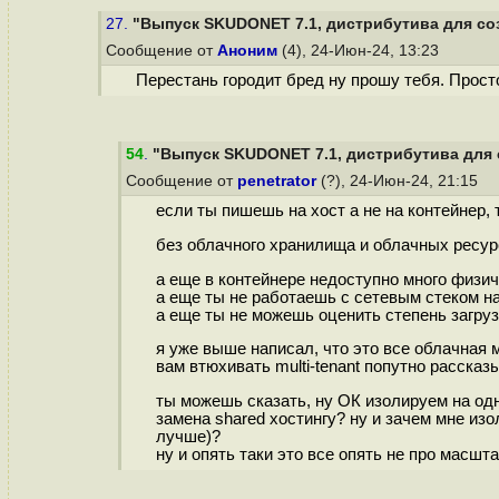
27.
"Выпуск SKUDONET 7.1, дистрибутива для со
Сообщение от
Аноним
(4), 24-Июн-24, 13:23
Перестань городит бред ну прошу тебя. Просто
54
.
"Выпуск SKUDONET 7.1, дистрибутива для 
Сообщение от
penetrator
(?), 24-Июн-24, 21:15
если ты пишешь на хост а не на контейнер, 
без облачного хранилища и облачных ресурсо
а еще в контейнере недоступно много физиче
а еще ты не работаешь с сетевым стеком н
а еще ты не можешь оценить степень загруз
я уже выше написал, что это все облачная 
вам втюхивать multi-tenant попутно расска
ты можешь сказать, ну ОК изолируем на одн
замена shared хостингу? ну и зачем мне из
лучше)?
ну и опять таки это все опять не про масш