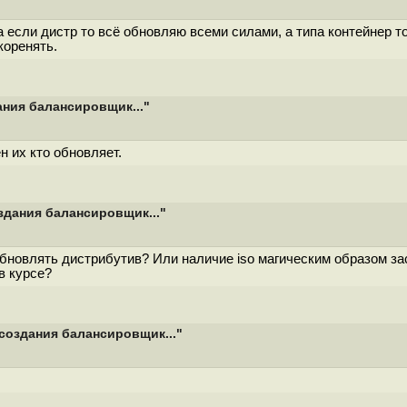
 если дистр то всё обновляю всеми силами, а типа контейнер т
коренять.
ния балансировщик..."
 их кто обновляет.
здания балансировщик..."
обновлять дистрибутив? Или наличие iso магическим образом зас
в курсе?
создания балансировщик..."