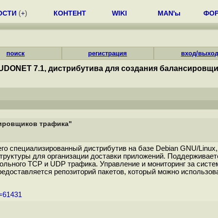
ОСТИ
(
+
)
КОНТЕНТ
WIKI
MAN'ы
ФО
поиск
регистрация
вход/выхо
DONET 7.1, дистрибутива для создания балансировщи
сировщиков трафика"
о специализированный дистрибутив на базе Debian GNU/Linux
структуры для организации доставки приложений. Поддерживает
ольного TCP и UDP трафика. Управление и мониторинг за сист
 предоставляется репозиторий пакетов, который можно исполь
m=61431