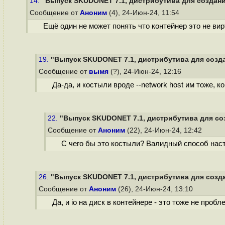
14.
"Выпуск SKUDONET 7.1, дистрибутива для создани
Сообщение от
Аноним
(4), 24-Июн-24, 11:54
Ещё один не может понять что контейнер это не вир
19.
"Выпуск SKUDONET 7.1, дистрибутива для созда
Сообщение от
вымя
(?), 24-Июн-24, 12:16
Да-да, и костыли вроде --network host им тоже, к
22.
"Выпуск SKUDONET 7.1, дистрибутива для со
Сообщение от
Аноним
(22), 24-Июн-24, 12:42
С чего бы это костыли? Валидный способ наст
26.
"Выпуск SKUDONET 7.1, дистрибутива для созда
Сообщение от
Аноним
(26), 24-Июн-24, 13:10
Да, и io на диск в контейнере - это тоже не пробл