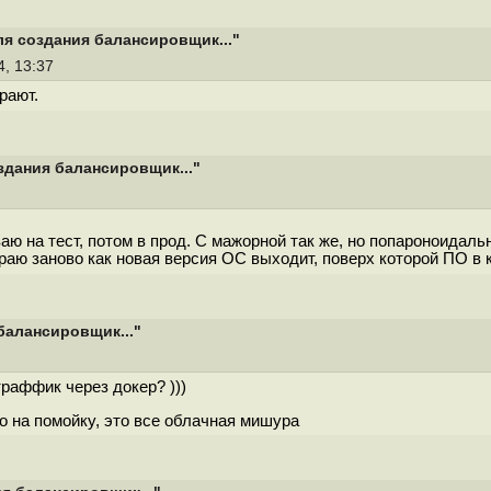
я создания балансировщик..."
4, 13:37
рают.
здания балансировщик..."
аю на тест, потом в прод. С мажорной так же, но попароноидаль
ираю заново как новая версия ОС выходит, поверх которой ПО в 
балансировщик..."
раффик через докер? )))
о на помойку, это все облачная мишура