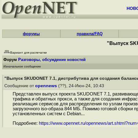
НОВ
форумы
правила/FAQ
"Выпуск SKU
Вариант для распечатки
Форум
Разговоры, обсуждение новостей
Изначальное сообщение
"Выпуск SKUDONET 7.1, дистрибутива для создания балан
Сообщение от
opennews
(??), 24-Июн-24, 10:43
Представлен выпуск проекта SKUDONET 7.1, развивающег
трафика и обратных прокси, а также для создания инфра
реализация сервисов для распределения по узлам произв
загрузочного iso-образа 844 МБ. Помимо готовой сборки
установленных систем с Debian...
Подробнее:
https://www.opennet.ru/opennews/art.shtml?nu