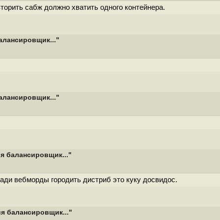
торить сабж должно хватить одного контейнера.
алансировщик..."
алансировщик..."
я балансировщик..."
ради вебморды городить дистриб это куку досвидос.
я балансировщик..."