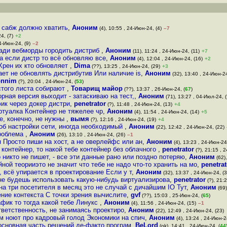
 сабж должно хватить
,
Аноним
(4), 10:55 , 24-Июн-24, (4)
–7
4, (7)
+2
4-Июн-24, (9)
–2
 ради вебморды городить дистриб
,
Аноним
(11), 11:24 , 24-Июн-24, (11)
+7
а если дистр то всё обновляю все
,
Аноним
(4), 12:04 , 24-Июн-24, (16)
+2
Хрен их кто обновляет
,
Dima
(??), 13:25 , 24-Июн-24, (29)
+3
ает не обновлять дистрибутив Или наличие is
,
Аноним
(32), 13:40 , 24-Июн-24
onnim
(?), 20:04 , 24-Июн-24, (
53
)
стого листа собирают
,
Товарищ майор
(??), 13:37 , 26-Июн-24, (
67
)
рная версия выходит - затаскиваю на тест,
,
Аноним
(71), 13:27 , 04-Июл-24, (
ик через докер дистри
,
penetrator
(?), 11:48 , 24-Июн-24, (13)
+4
ртуалка Контейнер не тяжелее чр
,
Аноним
(4), 11:54 , 24-Июн-24, (14)
+5
же, конечно, не нужны
,
вымя
(?), 12:16 , 24-Июн-24, (19)
+4
об настройки сети, иногда необходимый
,
Аноним
(22), 12:42 , 24-Июн-24, (22)
проблема
,
Аноним
(26), 13:10 , 24-Июн-24, (26)
–1
 Просто пиши на хост, а не оверлейфс или ан
,
Аноним
(4), 13:23 , 24-Июн-24
 контейнер, то накой тебе контейнер без облачного
,
penetrator
(?), 21:15 , 
никто не пишет, - все эти данные рано или поздно потеряю
,
Аноним
(62),
йной теорииэто не значит что тебе не надо что-то хранить на мо
,
penetrat
, всё упирается в проектирование Если у т
,
Аноним
(32), 13:37 , 24-Июн-24, (3
 не будешь использовать какую-нибудь виртуализирова
,
penetrator
(?), 21:
на три посетителя в месяц это не случай с дичайшим IO Тут
,
Аноним
(69)
ние контекста С точки зрения вычислите
,
gvf
(??), 15:03 , 25-Июн-24, (
65
)
афик то тогда какой тебе Линукс
,
Аноним
(4), 11:56 , 24-Июн-24, (15)
–1
тветственность, не занимаясь проектиро
,
Аноним
(22), 12:49 , 24-Июн-24, (23)
ом ноют про кадровый голод Экономики на спич
,
Аноним
(4), 13:24 , 24-Июн-2
основная часть решений де-факто програм
,
BeLord
(ok), 14:41 , 24-Июн-24, (
44