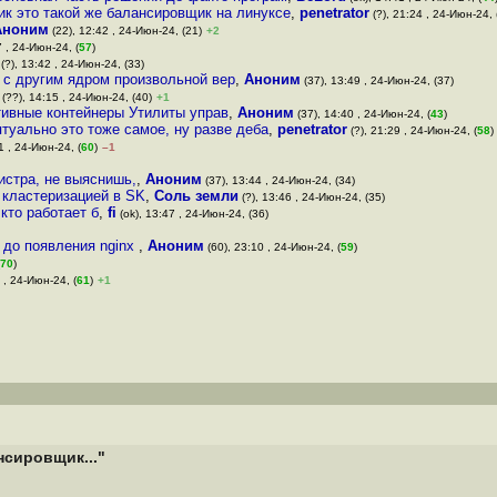
к это такой же балансировщик на линуксе
,
penetrator
(?), 21:24 , 24-Июн-24, 
Аноним
(22), 12:42 , 24-Июн-24, (21)
+2
7 , 24-Июн-24, (
57
)
(?), 13:42 , 24-Июн-24, (33)
ь с другим ядром произвольной вер
,
Аноним
(37), 13:49 , 24-Июн-24, (37)
(??), 14:15 , 24-Июн-24, (40)
+1
тивные контейнеры Утилиты управ
,
Аноним
(37), 14:40 , 24-Июн-24, (
43
)
птуально это тоже самое, ну разве деба
,
penetrator
(?), 21:29 , 24-Июн-24, (
58
)
1 , 24-Июн-24, (
60
)
–1
истра, не выяснишь,
,
Аноним
(37), 13:44 , 24-Июн-24, (34)
 кластеризацией в SK
,
Соль земли
(?), 13:46 , 24-Июн-24, (35)
 кто работает б
,
fi
(ok), 13:47 , 24-Июн-24, (36)
о до появления nginx
,
Аноним
(60), 23:10 , 24-Июн-24, (
59
)
70
)
 , 24-Июн-24, (
61
)
+1
нсировщик..."