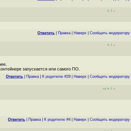
+
–
/
Ответить
|
Правка
|
Наверх
|
Cообщить модератору
+
–
/
нее.
контейнере запускается или самого ПО.
Ответить
|
Правка
|
К родителю #29
|
Наверх
|
Cообщить модератору
+
–
/
+4
Ответить
|
Правка
|
К родителю #4
|
Наверх
|
Cообщить модератору