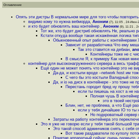
Оглавление
Опять эти дистры В нормальном мире для того чтобы повторить
видимо кому то нужна вебморда
,
Аноним
(7), 11:05 , 24-Июн-2
и кто будет обновлять ваш контейнер
,
Аноним
(9), 11:21 , 2
Тот же, кто будет дистриб обновлять Не, реально
Кстати откуда вообще такая искажённая логика тип
Обыкновенный опыт работы с контейнерами 
Зависит от разработчика Что ему меш
Так это ставится на дебиан
,
an
Контейнеры тоже не с чи
В смысле Я, к примеру Как новая мино
контейнер для высоконагруженного сервера а весь трафф
Ещё один не может понять что контейнер это не ви
Да-да, и костыли вроде --network host им то
С чего бы это костыли Валидный спос
Да, и io на диск в контейнере - это тоже не 
Перестань городит бред ну прошу тебя
если ты пишешь на хост а не на
Полная чушь В контейнер 
это в твоей нестро
Блин, нет, не проблема, а что Ещё раз
если у тебя дичайшее IO то ты
Но подкроватный сервер 
Затраты на работу контейнера это переключе
Это я уже не говорю если у тебя такой большой тр
Это такой способ админчиков снять с себя о
Вот такие раздаватели по куполу пот
Понятие аппаратный сейчас очень размыто, 