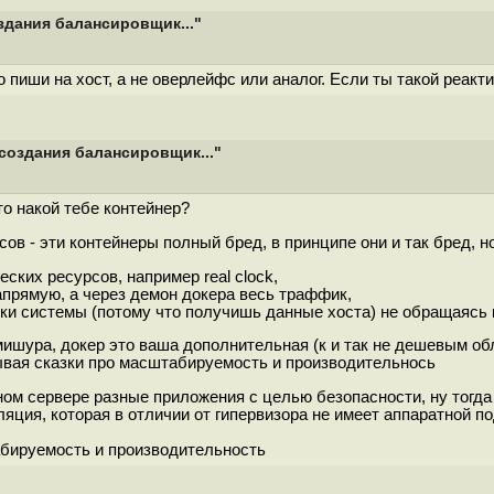
здания балансировщик..."
 пиши на хост, а не оверлейфс или аналог. Если ты такой реакт
создания балансировщик..."
то накой тебе контейнер?
в - эти контейнеры полный бред, в принципе они и так бред, но
ских ресурсов, например real clock,
апрямую, а через демон докера весь траффик,
ки системы (потому что получишь данные хоста) не обращаясь к
мишура, докер это ваша дополнительная (к и так не дешевым о
зывая сказки про масштабируемость и производительнось
ом сервере разные приложения с целью безопасности, ну тогда в
оляция, которая в отличии от гипервизора не имеет аппаратной 
табируемость и производительность