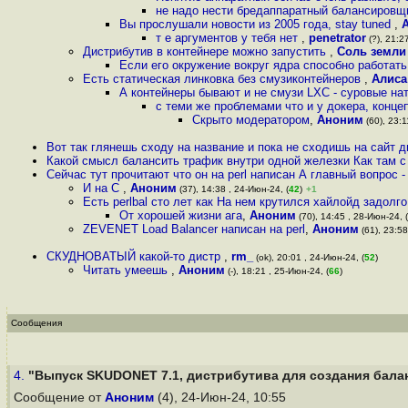
не надо нести бредаппаратный балансировщи
Вы прослушали новости из 2005 года, stay tuned
,
т е аргументов у тебя нет
,
penetrator
(?), 21:2
Дистрибутив в контейнере можно запустить
,
Соль земли
Если его окружение вокруг ядра способно работат
Есть статическая линковка без смyзиконтейнеров
,
Алиса
А контейнеры бывают и не смузи LXC - суровые на
с теми же проблемами что и у докера, конце
Скрыто модератором
,
Аноним
(60), 23:1
Вот так глянешь сходу на название и пока не сходишь на сайт д
Какой смысл балансить трафик внутри одной железки Как там с
Сейчас тут прочитают что он на perl написан А главный вопрос -
И на C
,
Аноним
(37), 14:38 , 24-Июн-24, (
42
)
+1
Есть perlbal сто лет как На нем крутился хайлойд задолг
От хорошей жизни ага
,
Аноним
(70), 14:45 , 28-Июн-24, (
ZEVENET Load Balancer написан на perl
,
Аноним
(61), 23:58
СКУДНОВАТЫЙ какой-то дистр
,
rm_
(ok), 20:01 , 24-Июн-24, (
52
)
Читать умеешь
,
Аноним
(-), 18:21 , 25-Июн-24, (
66
)
Сообщения
4.
"Выпуск SKUDONET 7.1, дистрибутива для создания бала
Сообщение от
Аноним
(4), 24-Июн-24, 10:55