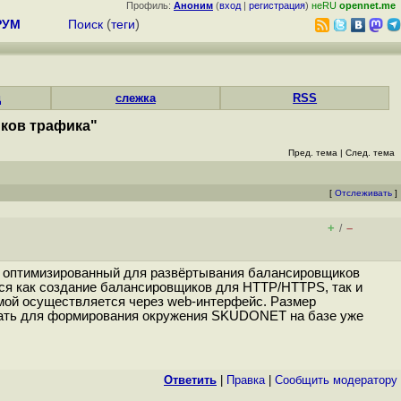
Профиль:
Аноним
(
вход
|
регистрация
)
неRU
opennet.me
РУМ
Поиск
(
теги
)
д
слежка
RSS
ков трафика"
Пред. тема
|
След. тема
[
Отслеживать
]
+
–
/
, оптимизированный для развёртывания балансировщиков
ся как создание балансировщиков для HTTP/HTTPS, так и
емой осуществляется через web-интерфейс. Размер
зовать для формирования окружения SKUDONET на базе уже
Ответить
|
Правка
|
Cообщить модератору