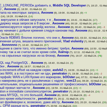
_LONGLINE_PERIODи добавить в
,
Middle SQL Developer
(?), 18:15 , 01-Ма
 0
,
Аноним
(2), 18:30 , 01-Май-24, (
2
)
пала на некоторых запроса
,
Аноним
(9), 19:06 , 01-Май-24, (
9
)
+9
(14), 19:28 , 01-Май-24, (
14
)
 виртуалке в облаке запускали, т е
,
Аноним
(9), 19:41 , 01-Май-24, (
17
)
ддержку кеша запросов в 8 версии
,
Аноним
(46), 00:19 , 02-Май-24, (
46
)
+7
Компенсируется через апгрейд железа
,
Аноним
(9), 00:43 , 02-Май-24, (
48
)
–3
му начиная с добычи кремния следуя канонам пер
,
Аноним
(51), 03:19 , 02-
 , 02-Май-24, (
59
)
+1
Oracle RDBMS Вполне логично, что они н
,
Аноним
(52), 03:33 , 02-Май-24, (
52
)
облемная штука, вешала много приложений
,
Vlad violentiy
(?), 06:48 , 02-Май-2
,
Annnnnno
(?), 10:40 , 02-Май-24, (
67
)
щение в свете того, что именно битрикс требуе
,
Аноним
(69), 10:50 , 02-Май
чему так а не считал всех кроме себя
,
Хейтер
(?), 12:11 , 02-Май-24, (
72
)
е на серьезных нагрузках из-за блокир
,
Аноним
(76), 16:37 , 02-Май-24, (
76
)
SQL над PostgreSQL
,
Аноним
(5), 18:40 , 01-Май-24, (
5
)
обки
,
Аноним
(9), 18:57 , 01-Май-24, (
7
)
-increment-offset на каждом серве
,
asdvb2
(?), 19:06 , 01-Май-24, (
10
)
+5
ез WAN, а в постгресе нет ни одн
,
penetrator
(?), 19:38 , 01-Май-24, (
16
)
–2
нтерфейс WAN и LAN Кроме его маркировк
,
bOOster
(ok), 07:51 , 02-Май-24, (
61
но наверняка речь не о разъёмчиках с надпис
,
vvm13
(ok), 08:28 , 02-Май-24, (
6
нительными, опциональными решениями от профессионало
,
bOOster
(ok),
ный провал матчасти
,
Аноним
(22), 19:59 , 01-Май-24, (
22
)
+5
ation и immediate consistencyпритом
,
penetrator
(?), 20:10 , 01-Май-24, (
24
)
–1
ержка MYSQL, то это большой
,
Аноним
(8), 19:04 , 01-Май-24, (
8
)
–4
плохо кроме избыточности
,
penetrator
(?), 20:11 , 01-Май-24, (
25
)
вал фреймворки и, возможно, даже абстр
,
Аноним
(52), 20:20 , 01-Май-24, (
28
)
шь, ОРМ разные есть
,
penetrator
(?), 20:56 , 01-Май-24, (
32
)