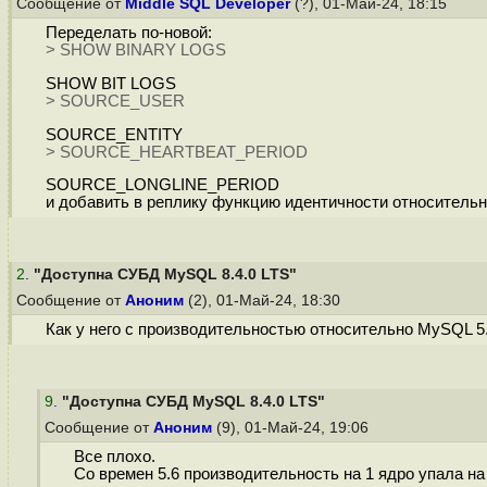
Сообщение от
Middle SQL Developer
(?), 01-Май-24, 18:15
Переделать по-новой:
> SHOW BINARY LOGS
SHOW BIT LOGS
> SOURCE_USER
SOURCE_ENTITY
> SOURCE_HEARTBEAT_PERIOD
SOURCE_LONGLINE_PERIOD
и добавить в реплику функцию идентичности относительн
2
.
"Доступна СУБД MySQL 8.4.0 LTS"
Сообщение от
Аноним
(2), 01-Май-24, 18:30
Как у него с производительностью относительно MySQL 5.
9
.
"Доступна СУБД MySQL 8.4.0 LTS"
Сообщение от
Аноним
(9), 01-Май-24, 19:06
Все плохо.
Со времен 5.6 производительность на 1 ядро упала на