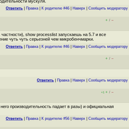
водительности мускуля.
Ответить
|
Правка
|
К родителю #46
|
Наверх
|
Cообщить модератору
+
–
/
астности), show processlist запускаешь на 5.7 и все
ение чуть чуть серьезней чем микробенчмарки.
Ответить
|
Правка
|
К родителю #46
|
Наверх
|
Cообщить модератору
+
–
/
Ответить
|
Правка
|
Наверх
|
Cообщить модератору
+
–
/
+1
 него производительность падает в разы) и официальная
Ответить
|
Правка
|
К родителю #56
|
Наверх
|
Cообщить модератору