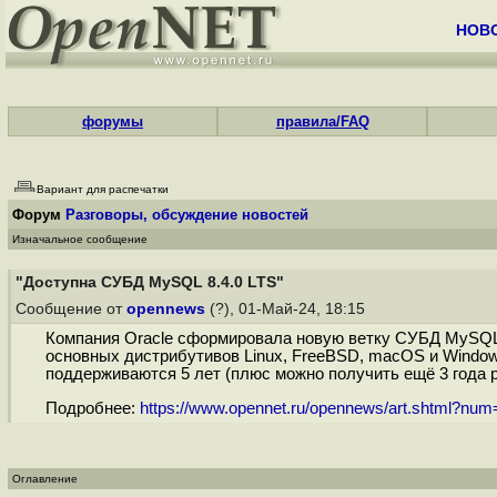
НОВ
форумы
правила/FAQ
Вариант для распечатки
Форум
Разговоры, обсуждение новостей
Изначальное сообщение
"Доступна СУБД MySQL 8.4.0 LTS"
Сообщение от
opennews
(?), 01-Май-24, 18:15
Компания Oracle сформировала новую ветку СУБД MySQL 
основных дистрибутивов Linux, FreeBSD, macOS и Windows
поддерживаются 5 лет (плюс можно получить ещё 3 года 
Подробнее:
https://www.opennet.ru/opennews/art.shtml?nu
Оглавление