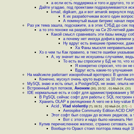
а если есть поддержка и того и другого, то
Дайте угадаю, под проектами подразумеваются и
kmail, digikam, да и вот amarok вернулся под
К их разработчикам всего один вопрос
А помянутый выше битрикс начал пере
Раз уж тема зашла, подскажите, а в этих СУБД до сих по
а то это похоже на разработку на Си 20-летней давн
Какой смысл сравнивать эти базы между соб
а почему нет иногда дофига времени 
Ну вдруг есть внешние примочки, даж
Ха Фаны мыскля неправильные 
Хз о чем ты Как правило, в тексте ошибки указывае
А, ну значит вы не искушены случаями, ведь
То есть вы спросили у БД не то, что 
Я конкретно спросил, что он не
Вдруг есть какие-то улучшения
На майсикле работает изкоробчный вротпресс В целом эт
Конечно, мускул очень круто вырос за 10 лет Анал
MySQL знаю и есть опыт, а PostgreSQL не знаю, опыта не
Встроенный пул потоков
,
Аноним
(30), 20:52 , 01-Май-24, (
30
)
IDE нормальные есть и софт для администрирования у M
В PgSQL сейчас софт для работы с SQL построен н
Хранить OLAP в реляционке А чего не в key-value В
Acid
,
Vlad violentiy
(?), 06:51 , 02-Май-24, (
57
)
–1
Aerospike Community Edition ACID CAP
Этот софт был создан до всяких редисов, а 
Вот с этого и надо было начинать Нет
Купив перечисленное железо, странно сетовать н
Вообще-то Оракл стоил полтора ляма ещё 1