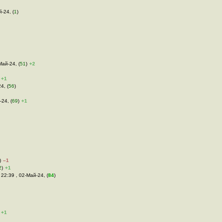
й-24, (
1
)
Май-24, (
51
)
+2
+1
4, (
56
)
-24, (
69
)
+1
)
–1
2
)
+1
 22:39 , 02-Май-24, (
84
)
+1