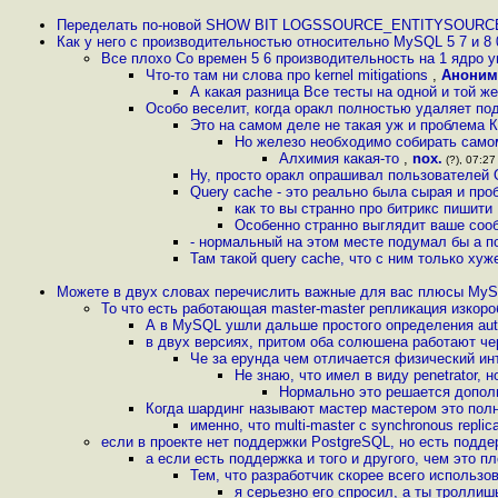
Переделать по-новой SHOW BIT LOGSSOURCE_ENTITYSOURCE
Как у него с производительностью относительно MySQL 5 7 и 8
Все плохо Со времен 5 6 производительность на 1 ядро у
Что-то там ни слова про kernel mitigations
,
Аноним
А какая разница Все тесты на одной и той же
Особо веселит, когда оракл полностью удаляет по
Это на самом деле не такая уж и проблема 
Но железо необходимо собирать само
Алхимия какая-то
,
nox.
(?), 07:27
Ну, просто оракл опрашивал пользователей 
Query cache - это реально была сырая и пр
как то вы странно про битрикс пишити
Особенно странно выглядит ваше сооб
- нормальный на этом месте подумал бы а по
Там такой query cache, что с ним только хуж
Можете в двух словах перечислить важные для вас плюсы My
То что есть работающая master-master репликация изкор
А в MySQL ушли дальше простого определения auto
в двух версиях, притом оба солюшена работают чер
Че за ерунда чем отличается физический и
Не знаю, что имел в виду penetrator, 
Нормально это решается допол
Когда шардинг называют мастер мастером это пол
именно, что multi-master с synchronous replic
если в проекте нет поддержки PostgreSQL, но есть подд
а если есть поддержка и того и другого, чем это 
Тем, что разработчик скорее всего использо
я серьезно его спросил, а ты тролли