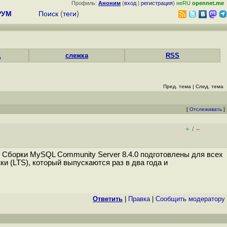
Профиль:
Аноним
(
вход
|
регистрация
)
неRU
opennet.me
РУМ
Поиск
(
теги
)
д
слежка
RSS
Пред. тема
|
След. тема
[
Отслеживать
]
+
–
/
 Сборки MySQL Community Server 8.4.0 подготовлены для всех
и (LTS), который выпускаются раз в два года и
Ответить
|
Правка
|
Cообщить модератору