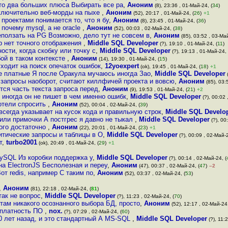
 это два больших плюса Выбирать все ра
,
Аноним
(8), 23:36 , 01-Май-24, (
34
)
сключительно веб-морды на пыхе
,
Аноним
(52), 20:17 , 01-Май-24, (
26
)
+1
 проектами понимается то, что я бу
,
Аноним
(8), 23:45 , 01-Май-24, (
36
)
 почему mysql, а не oracle
,
Аноним
(52), 00:03 , 02-Май-24, (
38
)
ползать на PG Возможно, дело тут не совсем в
,
Аноним
(85), 03:52 , 03-Май
р нет точного отображения
,
Middle SQL Developer
(?), 19:10 , 01-Май-24, (
11
)
ости, когда скобку или точку с
,
Middle SQL Developer
(?), 19:13 , 01-Май-24, 
ой в таком контексте
,
Аноним
(14), 19:30 , 01-Май-24, (
15
)
уходит на поиск опечаток ошибок
,
12yoexpert
(ok), 19:45 , 01-Май-24, (
18
)
+1
е платные Я после Оракула мучаюсь иногда Зао
,
Middle SQL Developer
(
запросы наоборот, считают киллфичей проекта и вовсю
,
Аноним
(85), 03:
тся часть текста запроса перед
,
Аноним
(9), 19:53 , 01-Май-24, (
21
)
+2
 иногда он не пишет в чем именно ошибк
,
Middle SQL Developer
(?), 00:02 
хотели спросить
,
Аноним
(52), 00:04 , 02-Май-24, (
39
)
 всегда указывает на кусок кода и правильную строк
,
Middle SQL Develo
 или примочки А постгрес я давно не тыкал
,
Middle SQL Developer
(?), 00
ого достаточно
,
Аноним
(22), 20:01 , 01-Май-24, (
23
)
+1
итические запросы и таблицы в О
,
Middle SQL Developer
(?), 00:09 , 02-Май-2
т
,
turbo2001
(ok), 20:49 , 01-Май-24, (
29
)
+1
ySQL Из коробки поддержка у
,
Middle SQL Developer
(?), 00:14 , 02-Май-24, (
а ElectronJS Бесполезная и переу
,
Аноним
(47), 00:37 , 02-Май-24, (
47
)
–2
от redis, например С таким по
,
Аноним
(52), 03:37 , 02-Май-24, (
53
)
,
Аноним
(81), 22:18 , 02-Май-24, (
81
)
так не вопрос
,
Middle SQL Developer
(?), 11:23 , 02-Май-24, (
70
)
 там никакого осознанного выбора БД, просто
,
Аноним
(52), 12:17 , 02-Май-24,
а платность ПО
,
nox.
(?), 07:29 , 02-Май-24, (
60
)
0 лет назад, и это стандартный А MS-SQL
,
Middle SQL Developer
(?), 11: