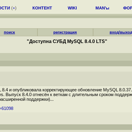
ОСТИ
(
+
)
КОНТЕНТ
WIKI
MAN'ы
ФО
поиск
регистрация
вход/выхо
"Доступна СУБД MySQL 8.4.0 LTS"
8.4 и опубликовала корректирующее обновление MySQL 8.0.37.
. Выпуск 8.4.0 отнесён к веткам с длительным сроком поддержк
расширенной поддержки)...
m=61098