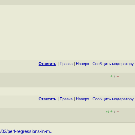
Ответить
|
Правка
|
Наверх
|
Cообщить модератору
+
–
/
Ответить
|
Правка
|
Наверх
|
Cообщить модератору
+
–
/
+9
02/perf-regressions-in-m...