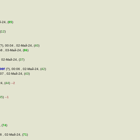
-24, (
85
)
(
12
)
?), 00:04 , 02-Май-24, (
40
)
58 , 03-Май-24, (
86
)
, 02-Май-24, (
37
)
per
(?), 00:06 , 02-Май-24, (
42
)
:07 , 02-Май-24, (
43
)
4, (
44
)
–2
45
)
–1
 (
74
)
26 , 02-Май-24, (
71
)