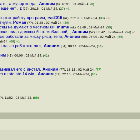
лтс, а мусор когда-
,
Аноним
(6), 18:51 , 01-Май-24, (
6
)
и еще нет
,
z
(??), 20:18 , 01-Май-24, (
27
)
+1
портит работу программ
,
rvs2016
(ok), 21:13 , 01-Май-24, (
33
)
–3
йтнули
,
Роман
(??), 01:28 , 02-Май-24, (
49
)
сем не думают о честном би
,
mumu
(ok), 01:48 , 02-Май-24, (
50
)
бочая сила должны быть мобильной,
,
Аноним
(52), 03:42 , 02-Май-24, (
54
)
–1
ше работали за миску риса, тепе
,
Аноним
(55), 05:09 , 02-Май-24, (
55
)
ай-24, (
66
)
+1
 только работают за з
,
Аноним
(64), 09:14 , 02-Май-24, (
64
)
ним
(41), 00:06 , 02-Май-24, (
41
)
авнивал его с инстал
,
Аноним
(77), 18:12 , 02-Май-24, (
77
)
o ru std std-14 win
,
Аноним
(81), 22:15 , 02-Май-24, (
80
)
?), 11:52 , 03-Май-24, (
89
)