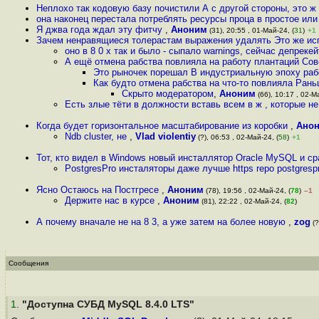
Неплохо так кодовую базу почистили А с другой стороны, это ж 
она наконец перестала потреблять ресурсы проца в простое ил
Я джва года ждал эту фитчу
,
Аноним
(31), 20:55 , 01-Май-24, (
31
)
+1
Зачем ненравящиеся толерастам выражения удалять Это же ис
оно в 8 0 х так и было - сыпало warnings, сейчас депреке
А ещё отмена рабства повлияла на работу плантаций Сов
Это рыночек порешал В индустриальную эпоху ра
Как будто отмена рабства на что-то повлияла Рань
Скрыто модератором
,
Аноним
(66), 10:17 , 02-М
Есть злые тёти в должности вставь всем в ж , которые не
Когда будет горизонтальное масштабирование из коробки
,
Ано
Ndb cluster, не
,
Vlad violentiy
(?), 06:53 , 02-Май-24, (
58
)
+1
Тот, кто видел в Windows новый инсталлятор Oracle MySQL и ср
PostgresPro инсталяторы даже лучше https repo postgrespr
Ясно Остаюсь на Постгресе
,
Аноним
(78), 19:56 , 02-Май-24, (
78
)
–1
Держите нас в курсе
,
Аноним
(81), 22:22 , 02-Май-24, (
82
)
А почему вначале не на 8 3, а уже затем на более новую
,
zog
(?
Сообщения
1
.
"Доступна СУБД MySQL 8.4.0 LTS"