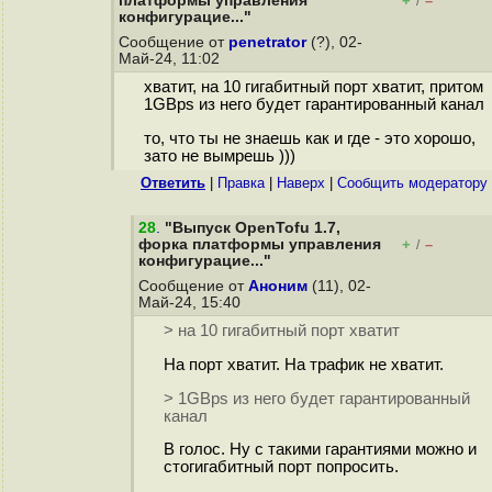
платформы управления
+
–
/
конфигурацие..."
Сообщение от
penetrator
(?), 02-
Май-24, 11:02
хватит, на 10 гигабитный порт хватит, притом
1GBps из него будет гарантированный канал
то, что ты не знаешь как и где - это хорошо,
зато не вымрешь )))
Ответить
|
Правка
|
Наверх
|
Cообщить модератору
28
.
"Выпуск OpenTofu 1.7,
форка платформы управления
+
–
/
конфигурацие..."
Сообщение от
Аноним
(11), 02-
Май-24, 15:40
> на 10 гигабитный порт хватит
На порт хватит. На трафик не хватит.
> 1GBps из него будет гарантированный
канал
В голос. Ну с такими гарантиями можно и
стогигабитный порт попросить.