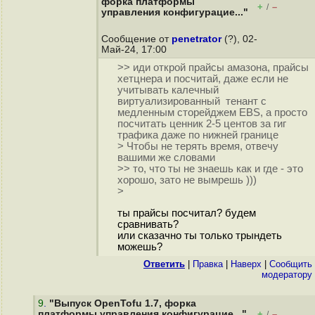
форка платформы
+
–
/
управления конфигурацие..."
Сообщение от
penetrator
(?), 02-
Май-24, 17:00
>> иди открой прайсы амазона, прайсы
хетцнера и посчитай, даже если не
учитывать калечный
виртуализированный тенант с
медленным сторейджем EBS, а просто
посчитать ценник 2-5 центов за гиг
трафика даже по нижней границе
> Чтобы не терять время, отвечу
вашими же словами
>> то, что ты не знаешь как и где - это
хорошо, зато не вымрешь )))
>
ты прайсы посчитал? будем
сравнивать?
или сказачно ты только трындеть
можешь?
Ответить
|
Правка
|
Наверх
|
Cообщить
модератору
9
.
"Выпуск OpenTofu 1.7, форка
платформы управления конфигурацие..."
+
–
/