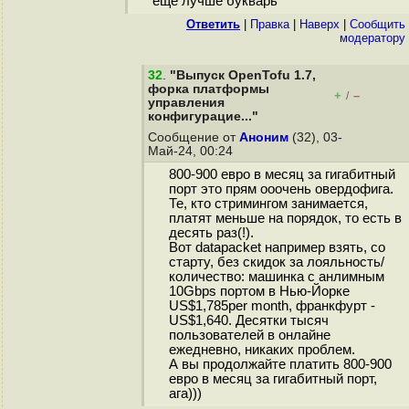
еще лучше букварь
Ответить
|
Правка
|
Наверх
|
Cообщить
модератору
32
.
"Выпуск OpenTofu 1.7,
форка платформы
+
–
/
управления
конфигурацие..."
Сообщение от
Аноним
(32), 03-
Май-24, 00:24
800-900 евро в месяц за гигабитный
порт это прям ооочень овердофига.
Те, кто стримингом занимается,
платят меньше на порядок, то есть в
десять раз(!).
Вот datapacket например взять, со
старту, без скидок за лояльность/
количество: машинка с анлимным
10Gbps портом в Нью-Йорке
US$1,785per month, франкфурт -
US$1,640. Десятки тысяч
пользователей в онлайне
ежедневно, никаких проблем.
А вы продолжайте платить 800-900
евро в месяц за гигабитный порт,
ага)))