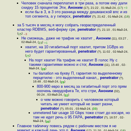
Человек сначала переплатил в три раза, а потом ему дали
скидку 15 процентов Эти
,
Аноним
(17), 21:22 , 01-Май-24, (
17
)
+3
если бы в 3, в 3 это разница между дешманской впс и из
топ сегмента, а у гиперск
,
penetrator
(?), 21:42 , 01-Май-24, (
18
)
за 5 тысяч в месяц я могу собрать геораспределенный
кластер RDBMS, веб-ферму сре
,
penetrator
(?), 21:10 , 01-Май-24,
(
)
15
–3
Не сможешь, даже не трафик не хватит
,
Аноним
(11), 03:27 ,
02-Май-24, (
)
23
+1
хватит, на 10 гигабитный порт хватит, притом 1GBps из
него будет гарантированный
,
penetrator
(?), 11:02 , 02-Май-24,
(
)
25
На порт хватит На трафик не хватит В голос Ну с
такими гарантиями можно и стог
,
Аноним
(11), 15:40 , 02-
Май-24, (
)
28
ты балабол на букву П, гарантия по выделенному
перцетилю - это выделенный канал,
,
penetrator
(?),
16:48 , 02-Май-24, (
)
29
800-900 евро в месяц за гигабитный порт это прям
ооочень овердофига Те, кто стри
,
Аноним
(32),
00:24 , 03-Май-24, (
)
32
о чем можно говорить с человеком который
читать не умеет который не знает разни
,
penetrator
(?), 05:01 , 03-Май-24, (
33
)
unmetered fair usage 10 Gbps тоже стоит до косаря, но
там не идет речь о 95 ГАРА
,
penetrator
(?), 16:57 , 02-
Май-24, (
)
30
Главное табличку повесь рядом с рабочим местом я не
мамонт и каждый день это п
,
Аноним
(17), 21:20 , 01-Май-24, (
16
)