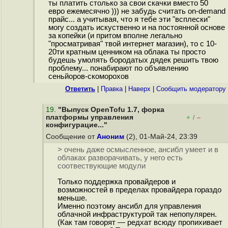
ты платить столько за свои скачки вместо 50
евро ежемесячно ))) не забудь считать on-demand
прайс... а учитывая, что я тебе эти "всплески"
могу создать искуственно и на постоянной основе
за копейки (и притом вполне легально
"просматривая" твой интернет магазин), то с 10-
20ти кратным ценником на облака ты просто
будешь умолять бородатых дядек решить твою
проблему... понабирают по объявлению
сеньйоров-скоморохов
Ответить
|
Правка
|
Наверх
|
Cообщить модератору
19
.
"Выпуск OpenTofu 1.7, форка
платформы управления
+
–
/
конфигурацие..."
Сообщение от
Аноним
(2), 01-Май-24, 23:39
> очень даже осмысленное, ансибл умеет и в
облаках разворачивать, у него есть
соотвествующие модули
Только поддержка провайдеров и
возможностей в пределах провайдера гораздо
меньше.
Именно поэтому ансибл для управления
облачной инфраструктурой так непопулярен.
(Как там говорят — редхат всюду пропихивает