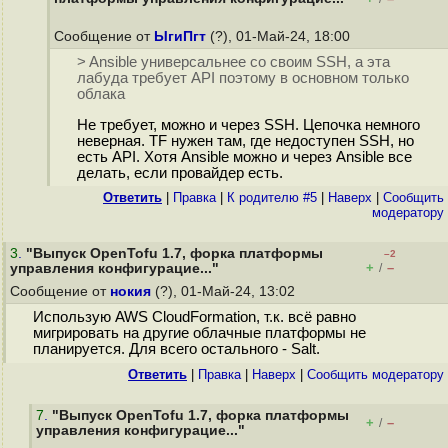
Сообщение от
ЫгиПгт
(?), 01-Май-24, 18:00
> Ansible универсальнее со своим SSH, а эта
лабуда требует API поэтому в основном только
облака
Не требует, можно и через SSH. Цепочка немного
неверная. TF нужен там, где недоступен SSH, но
есть API. Хотя Ansible можно и через Ansible все
делать, если провайдер есть.
Ответить
|
Правка
|
К родителю #5
|
Наверх
|
Cообщить
модератору
3
.
"Выпуск OpenTofu 1.7, форка платформы
–2
+
–
управления конфигурацие..."
/
Сообщение от
нокия
(?), 01-Май-24, 13:02
Использую AWS CloudFormation, т.к. всё равно
мигрировать на другие облачные платформы не
планируется. Для всего остального - Salt.
Ответить
|
Правка
|
Наверх
|
Cообщить модератору
7
.
"Выпуск OpenTofu 1.7, форка платформы
+
–
/
управления конфигурацие..."