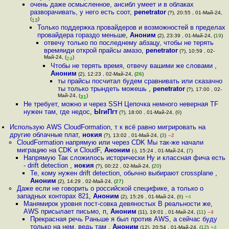
очень даже осмысленное, ансибл умеет и в облаках
разворачивать, у него есть соот
,
penetrator
(?), 20:55 , 01-Май-24,
(
)
13
Только поддержка провайдеров и возможностей в пределах
провайдера гораздо меньше
,
Аноним
(2), 23:39 , 01-Май-24, (
19
)
отвечу только по последнему абзацу, чтобы не терять
времяиди открой прайсы амазо
,
penetrator
(?), 10:59 , 02-
Май-24, (
)
24
Чтобы не терять время, отвечу вашими же словами
,
Аноним
(2), 12:23 , 02-Май-24, (
26
)
ты прайсы посчитал будем сравнивать или сказачно
ты только трындеть можешь
,
penetrator
(?), 17:00 , 02-
Май-24, (
)
31
Не требует, можно и через SSH Цепочка немного неверная TF
нужен там, где недос
,
ЫгиПгт
(?), 18:00 , 01-Май-24, (
9
)
Использую AWS CloudFormation, т к всё равно мигрировать на
другие облачные плат
,
нокия
(?), 13:02 , 01-Май-24, (
3
)
–2
CloudFormation напрямую или через CDK Мы так-же начали
миграцию на CDK и CloudF
,
Аноним
(-), 15:24 , 01-Май-24, (
7
)
Напрямую Так сложилось исторически Ну и классная фича есть
- drift detection
,
нокия
(?), 00:22 , 02-Май-24, (
20
)
Те, кому нужен drift detection, обычно выбирают crossplane
,
Аноним
(2), 14:29 , 02-Май-24, (
27
)
Даже если не говорить о российской специфике, а только о
западных конторах 821
,
Аноним
(2), 15:26 , 01-Май-24, (
8
)
+4
Манямирок уровня пост-совка девяностых В реальности же,
AWS присылает письмо, п
,
Аноним
(11), 19:01 , 01-Май-24, (
11
)
–4
Прекрасная речь Раньше я был против AWS, а сейчас буду
только на нем, ведь там
,
Аноним
(12), 20:54 , 01-Май-24, (
12
)
+4