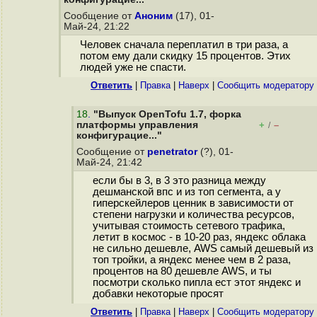
Сообщение от
Аноним
(17), 01-
Май-24, 21:22
Человек сначала переплатил в три раза, а
потом ему дали скидку 15 процентов. Этих
людей уже не спасти.
Ответить
|
Правка
|
Наверх
|
Cообщить модератору
18
.
"Выпуск OpenTofu 1.7, форка
платформы управления
+
–
/
конфигурацие..."
Сообщение от
penetrator
(?), 01-
Май-24, 21:42
если бы в 3, в 3 это разница между
дешманской впс и из топ сегмента, а у
гиперскейлеров ценник в зависимости от
степени нагрузки и количества ресурсов,
учитывая стоимость сетевого трафика,
летит в космос - в 10-20 раз, яндекс облака
не сильно дешевле, AWS самый дешевый из
топ тройки, а яндекс менее чем в 2 раза,
процентов на 80 дешевле AWS, и ты
посмотри сколько пипла ест этот яндекс и
добавки некоторые просят
Ответить
|
Правка
|
Наверх
|
Cообщить модератору