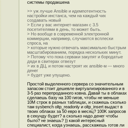
системы продакшена
>> уж лучше Ansible и идемпотентность
настройки инстанса, чем на каждый чих
создавать новый
> Если у вас интернет-магазин с 3.5
посетителями в день, то может быть.
> Но вообще в современной электронной
коммерции, например, случаются всплески
спроса, на
> которые нужно отвечать максимально быстрым
масштабированием, порядка нескольких минут.
> Потому что пока серваки закупят и бородатые
дяди в свитерах отвезут
> их в ДЦ, и потом настроят их ansible-м — много
денег
> будет уже упущено.
Простой выделенного сервера со значительным
запасом стоит дешевле виртуализированного и в
3-5 раз перепроданного ковна. Давай ты в облаках
сделаешь базу на 100 гигов, чтобы не меньше
10М строк в разных таблицах, и скажешь сколько
там sysbench oltp_readonly и oltp_insert выдаст в
твоих облаках за 50 евро в месяц? 100K запросов
в секунду будет? а сколько надо денег чтобы
было? не знаешь? )) какой интересный
специалист, когда узнаешь, расскажешь готов ли