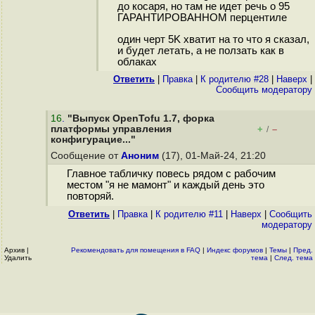
до косаря, но там не идет речь о 95
ГАРАНТИРОВАННОМ перцентиле
один черт 5K хватит на то что я сказал,
и будет летать, а не ползать как в
облаках
Ответить
|
Правка
|
К родителю #28
|
Наверх
|
Cообщить модератору
16
.
"Выпуск OpenTofu 1.7, форка
платформы управления
+
–
/
конфигурацие..."
Сообщение от
Аноним
(17), 01-Май-24, 21:20
Главное табличку повесь рядом с рабочим
местом "я не мамонт" и каждый день это
повторяй.
Ответить
|
Правка
|
К родителю #11
|
Наверх
|
Cообщить
модератору
Архив
|
Рекомендовать для помещения в FAQ
|
Индекс форумов
|
Темы
|
Пред.
Удалить
тема
|
След. тема