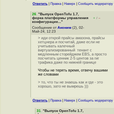
Ответить
|
Правка
|
Наверх
|
Cообщить модератору
26
.
"Выпуск OpenTofu 1.7,
форка платформы управления
+
–
/
конфигурацие..."
Сообщение от
Аноним
(2), 02-
Май-24, 12:23
> иди открой прайсы амазона, прайсы
хетцнера и посчитай, даже если не
учитывать калечный
виртуализированный тенант с
медленным сторейджем EBS, а просто
посчитать ценник 2-5 центов за гиг
трафика даже по нижней границе
Чтобы не терять время, отвечу вашими
же словами
> то, что ты не знаешь как и где - это
хорошо, зато не вымрешь )))
Ответить
|
Правка
|
Наверх
|
Cообщить модератору
31
.
"Выпуск OpenTofu 1.7,