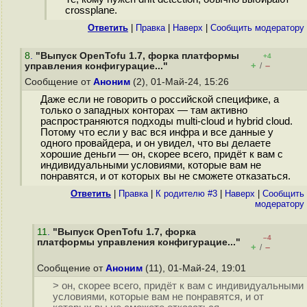
crossplane.
Ответить
|
Правка
|
Наверх
|
Cообщить модератору
8
.
"Выпуск OpenTofu 1.7, форка платформы
+4
+
–
управления конфигурацие..."
/
Сообщение от
Аноним
(2), 01-Май-24, 15:26
Даже если не говорить о российской специфике, а
только о западных конторах — там активно
распространяются подходы multi-cloud и hybrid cloud.
Потому что если у вас вся инфра и все данные у
одного провайдера, и он увидел, что вы делаете
хорошие деньги — он, скорее всего, придёт к вам с
индивидуальными условиями, которые вам не
понравятся, и от которых вы не сможете отказаться.
Ответить
|
Правка
|
К родителю #3
|
Наверх
|
Cообщить
модератору
11
.
"Выпуск OpenTofu 1.7, форка
–4
платформы управления конфигурацие..."
+
–
/
Сообщение от
Аноним
(11), 01-Май-24, 19:01
> он, скорее всего, придёт к вам с индивидуальными
условиями, которые вам не понравятся, и от