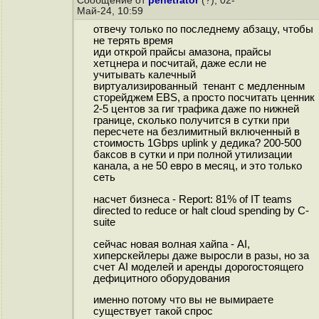
Сообщение от
penetrator
(?), 02-
Май-24, 10:59
отвечу только по последнему абзацу, чтобы
не терять время
иди открой прайсы амазона, прайсы
хетцнера и посчитай, даже если не
учитывать калечный
виртуализированный тенант с медленным
сторейджем EBS, а просто посчитать ценник
2-5 центов за гиг трафика даже по нижней
границе, сколько получится в сутки при
пересчете на безлимитный включенный в
стоимость 1Gbps uplink у дедика? 200-500
баксов в сутки и при полной утилизации
канала, а не 50 евро в месяц, и это только
сеть
насчет бизнеса - Report: 81% of IT teams
directed to reduce or halt cloud spending by C-
suite
сейчас новая волная хайпа - AI,
хиперскейлеры даже выросли в разы, но за
счет AI моделей и аренды дорогостоящего
дефицитного оборудования
именно потому что вы не вымираете
существует такой спрос