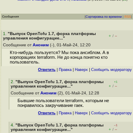
Сообщения
[
Сортировка по времени
|
RSS
]
1
.
"Выпуск OpenTofu 1.7, форка платформы
+
–
/
управления конфигурацие..."
Сообщение от
Аноним
(-), 01-Май-24, 12:20
Кто-нибудь пользуется? Мы пока ансиблом. А в
корпорациях terraform. Не до конца понятно кто
пользователь.
Ответить
|
Правка
|
Наверх
|
Cообщить модератору
2
.
"Выпуск OpenTofu 1.7, форка платформы
+1
+
–
управления конфигурацие..."
/
Сообщение от
Аноним
(2), 01-Май-24, 12:28
Бывшие пользователи terraform, которым не
понравилось закручивание гаек.
Ответить
|
Правка
|
Наверх
|
Cообщить модератору
4
.
"Выпуск OpenTofu 1.7, форка платформы
–1
+
–
управления конфигурацие..."
/