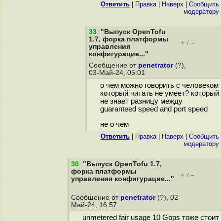
Ответить
|
Правка
|
Наверх
|
Cообщить
модератору
33
.
"Выпуск OpenTofu
1.7, форка платформы
+
–
/
управления
конфигурацие..."
Сообщение от
penetrator
(?),
03-Май-24, 05:01
о чем можно говорить с человеком
который читать не умеет? который
не знает разницу между
guaranteed speed and port speed
не о чем
Ответить
|
Правка
|
Наверх
|
Cообщить
модератору
30
.
"Выпуск OpenTofu 1.7,
форка платформы
+
–
/
управления конфигурацие..."
Сообщение от
penetrator
(?), 02-
Май-24, 16:57
unmetered fair usage 10 Gbps тоже стоит