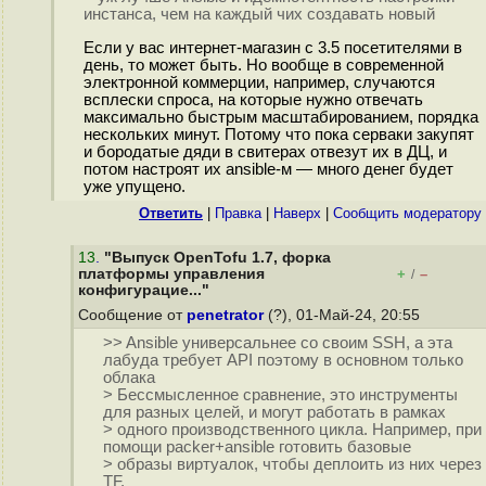
инстанса, чем на каждый чих создавать новый
Если у вас интернет-магазин с 3.5 посетителями в
день, то может быть. Но вообще в современной
электронной коммерции, например, случаются
всплески спроса, на которые нужно отвечать
максимально быстрым масштабированием, порядка
нескольких минут. Потому что пока серваки закупят
и бородатые дяди в свитерах отвезут их в ДЦ, и
потом настроят их ansible-м — много денег будет
уже упущено.
Ответить
|
Правка
|
Наверх
|
Cообщить модератору
13
.
"Выпуск OpenTofu 1.7, форка
платформы управления
+
–
/
конфигурацие..."
Сообщение от
penetrator
(?), 01-Май-24, 20:55
>> Ansible универсальнее со своим SSH, а эта
лабуда требует API поэтому в основном только
облака
> Бессмысленное сравнение, это инструменты
для разных целей, и могут работать в рамках
> одного производственного цикла. Например, при
помощи packer+ansible готовить базовые
> образы виртуалок, чтобы деплоить из них через
TF.