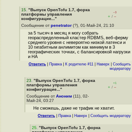
15
.
"Выпуск OpenTofu 1.7, форка
–3
платформы управления
+
–
/
конфигурацие..."
Сообщение от
penetrator
(?), 01-Май-24, 21:10
за 5 тысяч в месяц я могу собрать
геораспределенный кластер RDBMS, веб-ферму
среднего уровня с невероятно низкой латенси и
10 гигабитным анлимитом как минимум в 3
географических точках, с балансировкой нагрузки
и HA
Ответить
|
Правка
|
К родителю #11
|
Наверх
|
Cообщить
модератору
23
.
"Выпуск OpenTofu 1.7, форка
+1
платформы управления
+
–
/
конфигурацие..."
Сообщение от
Аноним
(11), 02-
Май-24, 03:27
Не сможешь, даже не трафик не хватит.
Ответить
|
Правка
|
Наверх
|
Cообщить модератору
25
.
"Выпуск OpenTofu 1.7, форка