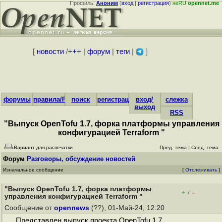
Профиль:
Аноним
(
вход
|
регистрация
)
неRU
opennet.me
[
новости
/
+++
|
форум
|
теги
|
]
форумы
правила/FAQ
поиск
регистрация
вход/
слежка
выход
RSS
"Выпуск OpenTofu 1.7, форка платформы управления
конфигурацией Terraform "
Вариант для распечатки
Пред. тема
|
След. тема
Форум
Разговоры, обсуждение новостей
Изначальное сообщение
[
Отслеживать
]
"Выпуск OpenTofu 1.7, форка платформы
+
–
/
управления конфигурацией Terraform "
Сообщение от
opennews
(??), 01-Май-24, 12:20
Представлен выпуск проекта OpenTofu 1.7,