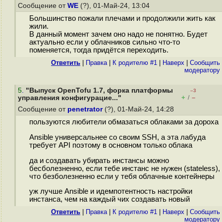
Сообщение от
WE
(?), 01-Май-24, 13:04
Большинство пожали плечами и продолжили жить как
жили.
В данный момент зачем оно надо не понятно. Будет
актуально если у облачников сильно что-то
поменяется, тогда придётся переходить.
Ответить
|
Правка
|
К родителю #1
|
Наверх
|
Cообщить
модератору
5
.
"Выпуск OpenTofu 1.7, форка платформы
–3
+
–
управления конфигурацие..."
/
Сообщение от
penetrator
(?), 01-Май-24, 14:28
пользуются любители обмазаться облаками за дороха
Ansible универсальнее со своим SSH, а эта лабуда
требует API поэтому в основном только облака
да и создавать убирать инстансы можно
бесболезненно, если тебе инстанс не нужен (stateless),
что безболезненно если у тебя облачные контейнеры
уж лучше Ansible и идемпотентность настройки
инстанса, чем на каждый чих создавать новый
Ответить
|
Правка
|
К родителю #1
|
Наверх
|
Cообщить
модератору