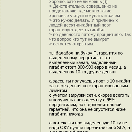
хорошо, зато не вымрешь )))
> Действительно, совершенно не
представляю, где можно такие
хреновые услуги покупать и зачем
> это нужно делать. У приличных
людей десятигигабитный порт
гарантирует десять гигабит
> по девяносто пятому процентилю. Так
что вопрос кто тут не вымрет
> остаётся открытым.
ты балабол на букву П, гарантия по
выделенному перцетилю - это
выделенный канал, выделенный
гигабит стоит 800-900 евро в месяц, а
выделенная 10-ка другие деньги
а здесь ты получаешь порт в 10 гигабит
за те же деньги, но с гарантированным
лимитом
с учетом загрузки сети, скорее всего ты
и получишь свою десятку с 95%
перцентилем, но с дополнительной
гарантией, что она не опустится ниже
гигабита никогда
а вот сказки про выделенную 10-ку не
надо ОК? лучше перечитай свой SLA, а