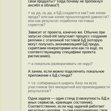
свои продукты? Тогда почему не пропихнул
ансибл в облака?)
> ну да, ну да, а БД создается как? как копия
прода? или как копия прошлогодней давности?
или как результат отработки тестовых
скриптов?
Зависит от проекта, конечно же. Обычно при
запуске cloud-init запускает процесс создания
реплики с эталонной тестовой БД (которую
могут получать анонимизацией БД прода,
скриптами-генераторами или как-то ещё, по
соответствующему специфике проекта
расписанию).
> а локально разворачивать не надо?
А зачем, если можно подключить локальное
приложение к БД стенда?
> т.е. собираешься шарить базу на всех
участников без мнократной воспроизводимости
результатов?
Одна задача — один стенд (совокупность БД и
иных сервисов, хранящих состояние).
Соответственно, если над задачей работает
несколько человек, то они координируют свои