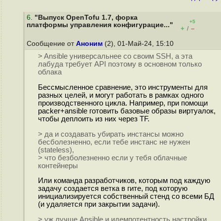
6
.
"Выпуск OpenTofu 1.7, форка
+5
платформы управления конфигурацие..."
+
–
/
Сообщение от
Аноним
(2), 01-Май-24, 15:10
> Ansible универсальнее со своим SSH, а эта
лабуда требует API поэтому в основном только
облака
Бессмысленное сравнение, это инструменты для
разных целей, и могут работать в рамках одного
производственного цикла. Например, при помощи
packer+ansible готовить базовые образы виртуалок,
чтобы деплоить из них через TF.
> да и создавать убирать инстансы можно
бесболезненно, если тебе инстанс не нужен
(stateless),
> что безболезненно если у тебя облачные
контейнеры
Или команда разработчиков, которым под каждую
задачу создается ветка в гите, под которую
инициализируется собственный стенд со всеми БД
(и удаляется при закрытии задачи).
> уж лучше Ansible и идемпотентность настройки