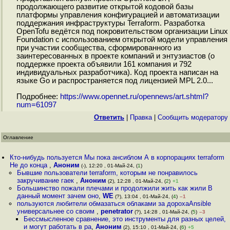
продолжающего развитие открытой кодовой базы
платформы управления конфигурацией и автоматизации
поддержания инфраструктуры Terraform. Разработка
OpenTofu ведётся под покровительством организации Linux
Foundation с использованием открытой модели управления
при участии сообщества, сформированного из
заинтересованных в проекте компаний и энтузиастов (о
поддержке проекта объявили 161 компания и 792
индивидуальных разработчика). Код проекта написан на
языке Go и распространяется под лицензией MPL 2.0...
Подробнее:
https://www.opennet.ru/opennews/art.shtml?
num=61097
Ответить
|
Правка
|
Cообщить модератору
Оглавление
Кто-нибудь пользуется Мы пока ансиблом А в корпорациях terraform
Не до конца
,
Аноним
(-), 12:20 , 01-Май-24, (
1
)
Бывшие пользователи terraform, которым не понравилось
закручивание гаек
,
Аноним
(2), 12:28 , 01-Май-24, (
2
)
+1
Большинство пожали плечами и продолжили жить как жили В
данный момент зачем оно
,
WE
(?), 13:04 , 01-Май-24, (
4
)
–1
пользуются любители обмазаться облаками за дорохаAnsible
универсальнее со своим
,
penetrator
(?), 14:28 , 01-Май-24, (
5
)
–3
Бессмысленное сравнение, это инструменты для разных целей,
и могут работать в ра
,
Аноним
(2), 15:10 , 01-Май-24, (
6
)
+5