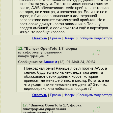
их счёта за услуги. Так что помогая своим клиетам
расти, AWS обеспечивает себе прибыль не только
сегодня, но и завтра, и послезавтра. Если кто не в
курсе, в бизнесе выживание в долгосрочной
перспективе важнее сиюминутной прибыли. Но в
пост-совке двинуть вагон алюминия в Польшу —
предел амбиций, а если при этом ещё и партнёров
кинул, то вообще красава
Ответить
|
Правка
|
Наверх
|
Cообщить модератору
12
.
"Выпуск OpenTofu 1.7, форка
+4
платформы управления
+
–
/
конфигурацие..."
Сообщение от
Аноним
(12), 01-Май-24, 20:54
Прекрасная речь! Раньше я был против AWS, а
сейчас буду только на нем, ведь там ценят и
обхаживают своих дойных коров, которые
приносят не меньше 5 тыс. в месяц. Кстати, а на
что уходят такие немаленькие деньги? Это что,
видеосервис или небольшая соцсеть?
Ответить
|
Правка
|
Наверх
|
Cообщить модератору
17
.
"Выпуск OpenTofu 1.7, форка
+3
платформы управления
+
–
/
конфигурацие..."