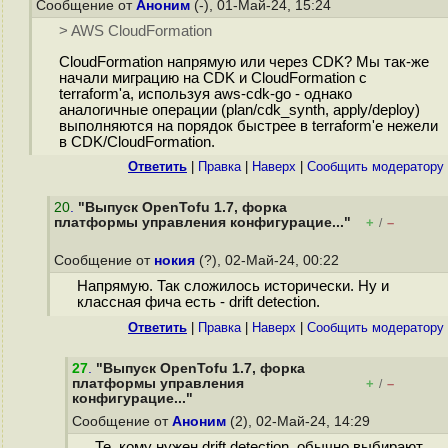
Сообщение от
Аноним
(-), 01-Май-24, 15:24
> AWS CloudFormation
CloudFormation напрямую или через CDK? Мы так-же
начали миграцию на CDK и CloudFormation с
terraform'a, используя aws-cdk-go - однако
аналогичные операции (plan/cdk_synth, apply/deploy)
выполняются на порядок быстрее в terraform'e нежели
в CDK/CloudFormation.
Ответить
|
Правка
|
Наверх
|
Cообщить модератору
20
.
"Выпуск OpenTofu 1.7, форка
платформы управления конфигурацие..."
+
–
/
Сообщение от
нокия
(?), 02-Май-24, 00:22
Напрямую. Так сложилось исторически. Ну и
классная фича есть - drift detection.
Ответить
|
Правка
|
Наверх
|
Cообщить модератору
27
.
"Выпуск OpenTofu 1.7, форка
платформы управления
+
–
/
конфигурацие..."
Сообщение от
Аноним
(2), 02-Май-24, 14:29
Те, кому нужен drift detection, обычно выбирают