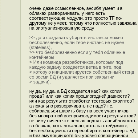
очень даже осмысленное, ансибл умеет и в
облаках разворачивать, у него есть
соотвествующие модули, это просто TF по-
другому не умеет, потому что полностью завязана
на виртуализированную среду
>> да и создавать убирать инстансы можно
бесболезненно, если тебе инстанс не нужен
(stateless),
>> что безболезненно если у тебя облачные
контейнеры
> Или команда разработчиков, которым под
каждую задачу создается ветка в гите, под
> которую инициализируется собственный стенд
со всеми БД (и удаляется при закрытии
> задачи).
ну да, ну да, а БД создается как? как копия
прода? или как копия прошлогодней давности?
или как результат отработки тестовых скриптов?
а локально разворачивать не надо? т.е.
собираешься шарить базу на всех участников
без мнократной воспроизводимости результатов?
не вижу ничего что нельзя поднять ансиблом хоть
в облаках, хоть локально, хоть на стейджинге,
без необходимости пересобирать контейнер с БД
и без эмуляции хотя бы уровня операционной