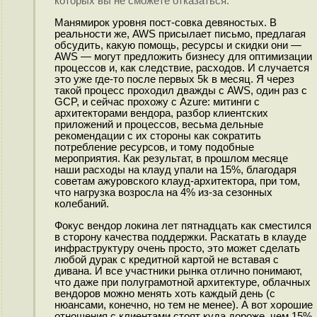
которых вы не сможете отказаться.
Манямирок уровня пост-совка девяностых. В
реальности же, AWS присылает письмо, предлагая
обсудить, какую помощь, ресурсы и скидки они —
AWS — могут предложить бизнесу для оптимизации
процессов и, как следствие, расходов. И случается
это уже где-то после первых 5k в месяц. Я через
такой процесс проходил дважды с AWS, один раз с
GCP, и сейчас прохожу с Azure: митинги с
архитекторами вендора, разбор клиентских
приложений и процессов, весьма дельные
рекомендации с их стороны как сократить
потребление ресурсов, и тому подобные
мероприятия. Как результат, в прошлом месяце
наши расходы на клауд упали на 15%, благодаря
советам ажуровского клауд-архитектора, при том,
что нагрузка возросла на 4% из-за сезонных
колебаний.
Фокус вендор локина лет пятнадцать как сместился
в сторону качества поддержки. Раскатать в клауде
инфраструктуру очень просто, это может сделать
любой дурак с кредитной картой не вставая с
дивана. И все участники рынка отлично понимают,
что даже при полуграмотной архитектуре, облачных
вендоров можно менять хоть каждый день (с
нюансами, конечно, но тем не менее). А вот хорошие
отношения с клиентами стоят куда дороже, чем 15%