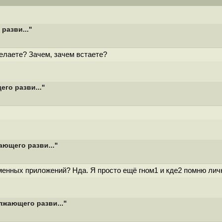
разви..."
елаете? Зачем, зачем встаете?
его разви..."
ающего разви..."
енных приложений? Нда. Я просто ещё гном1 и кде2 помню личн
олжающего разви..."