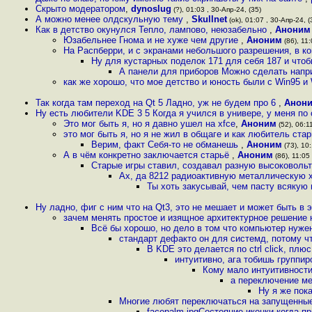
Скрыто модератором
,
dynoslug
(?), 01:03 , 30-Апр-24, (35)
А можно менее олдскульную тему
,
Skullnet
(ok), 01:07 , 30-Апр-24, (
Как в детство окунулся Тепло, лампово, неюзабельно
,
Аноним
Юзабельнее Гнома и не хуже чем другие
,
Аноним
(86), 11:
На Распберри, и с экранами небольшого разрешения, в к
Ну для кустарных поделок 171 для себя 187 и чтоб
А панели для приборов Можно сделать наприм
как же хорошо, что мое детство и юность были с Win95 и 
Так когда там переход на Qt 5 Ладно, уж не будем про 6
,
Анон
Ну есть любители KDE 3 5 Когда я учился в универе, у меня по
Это мог быть я, но я давно ушел на xfce
,
Аноним
(52), 06:11
это мог быть я, но я не жил в общаге и как любитель ста
Верим, факт Себя-то не обманешь
,
Аноним
(73), 10:
А в чём конкретно заключается старьё
,
Аноним
(86), 11:05 
Старые игры ставил, создавал разную высоковольт
Ах, да 8212 радиоактивную металлическую 
Ты хоть закусывай, чем пасту всякую
Ну ладно, фиг с ним что на Qt3, это не мешает и может быть в 
зачем менять простое и изящное архитектурное решение
Всё бы хорошо, но дело в том что компьютер нуже
стандарт дефакто он для системд, потому ч
В KDE это делается по ctrl click, плю
интуитивно, ага тобишь группир
Кому мало интуитивности
а переключение ме
Ну я же пок
Многие любят переключаться на запущенные
facepalm jpgСостояние иконки когда при