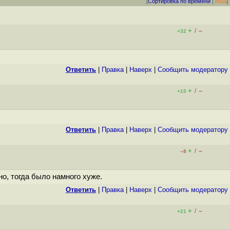
[
Сортировка по времени
|
RSS
]
+
–
/
+32
Ответить
|
Правка
|
Наверх
|
Cообщить модератору
+
–
/
+15
Ответить
|
Правка
|
Наверх
|
Cообщить модератору
+
–
/
–8
о, тогда было намного хуже.
Ответить
|
Правка
|
Наверх
|
Cообщить модератору
+
–
/
+21