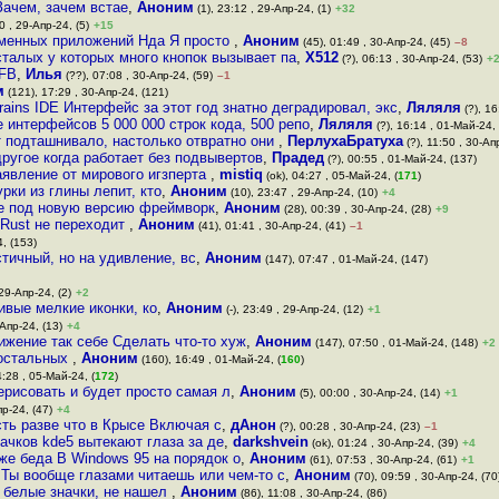
Зачем, зачем встае
,
Аноним
(1), 23:12 , 29-Апр-24, (1)
+32
0 , 29-Апр-24, (5)
+15
еменных приложений Нда Я просто
,
Аноним
(45), 01:49 , 30-Апр-24, (45)
–8
талых у которых много кнопок вызывает па
,
X512
(?), 06:13 , 30-Апр-24, (53)
+
3FB
,
Илья
(??), 07:08 , 30-Апр-24, (59)
–1
м
(121), 17:29 , 30-Апр-24, (121)
ains IDE Интерфейс за этот год знатно деградировал, экс
,
Ляляля
(?), 16
 интерфейсов 5 000 000 строк кода, 500 репо
,
Ляляля
(?), 16:14 , 01-Май-24,
т подташнивало, настолько отвратно они
,
ПерлухаБратуха
(?), 11:50 , 30-Ап
ругое когда работает без подвывертов
,
Прадед
(?), 00:55 , 01-Май-24, (137)
аявление от мирового игзперта
,
mistiq
(ok), 04:27 , 05-Май-24, (
171
)
рки из глины лепит, кто
,
Аноним
(10), 23:47 , 29-Апр-24, (10)
+4
ие под новую версию фреймворк
,
Аноним
(28), 00:39 , 30-Апр-24, (28)
+9
 Rust не переходит
,
Аноним
(41), 01:41 , 30-Апр-24, (41)
–1
, (153)
тичный, но на удивление, вс
,
Аноним
(147), 07:47 , 01-Май-24, (147)
 29-Апр-24, (2)
+2
ливые мелкие иконки, ко
,
Аноним
(-), 23:49 , 29-Апр-24, (12)
+1
-Апр-24, (13)
+4
жение так себе Сделать что-то хуж
,
Аноним
(147), 07:50 , 01-Май-24, (148)
+2
 остальных
,
Аноним
(160), 16:49 , 01-Май-24, (
160
)
4:28 , 05-Май-24, (
172
)
ерисовать и будет просто самая л
,
Аноним
(5), 00:00 , 30-Апр-24, (14)
+1
пр-24, (47)
+4
сть разве что в Крысе Включая с
,
дАнон
(?), 00:28 , 30-Апр-24, (23)
–1
начков kde5 вытекают глаза за де
,
darkshvein
(ok), 01:24 , 30-Апр-24, (39)
+4
оже беда В Windows 95 на порядок о
,
Аноним
(61), 07:53 , 30-Апр-24, (61)
+1
 Ты вообще глазами читаешь или чем-то с
,
Аноним
(70), 09:59 , 30-Апр-24, (70
 белые значки, не нашел
,
Аноним
(86), 11:08 , 30-Апр-24, (86)