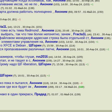
удручающим Когда осознаёшь, как
,
Аноним
(69), 10:45 , 30-Апр-24, (80)
иливание иксов, но не по
,
Аноним
(103), 14:00 , 30-Апр-24, (103)
+1
(?), 01:02 , 01-Май-24, (138)
арта должна работать полноценно
,
Аноним
(69), 09:57 , 01-Май-24, (150)
30-Апр-24, (81)
–1
cta1L
(ok), 13:21 , 30-Апр-24, (101)
 тоже есть тема Redmond
,
Аноним
(129), 20:46 , 30-Апр-24, (128)
 выбрать, так что тем более непонятно, зачем
,
Fracta1L
(ok), 23:41 , 30-Апр-
файловом менеджере адресная строка была отдельной ст
,
Аноним
(136), 
с элементами управления на
,
Аноним
(103), 14:02 , 30-Апр-24, (104)
+1
го XFCE в Debian
,
ШГорин
(?), 15:59 , 30-Апр-24, (114)
тся пропахиванием различных патче
,
Аноним
(116), 16:01 , 30-Апр-24, (116)
+1
размеров, чтобы глуши
,
rvs2016
(ok), 14:04 , 30-Апр-24, (105)
тал, и не тащил в с
,
Аноним
(109), 14:27 , 30-Апр-24, (109)
рому надо ШГ-liberation
,
ШГорин
(?), 15:56 , 30-Апр-24, (113)
+1
ШГорин
(?), 16:01 , 30-Апр-24, (115)
+2
ухо пока я пытался
,
Аноним
(118), 16:24 , 30-Апр-24, (118)
–3
кое где все будет ок
,
Аноним
(168), 03:17 , 04-Май-24, (
168
)
нако в один прекрасн
,
Прадед
(?), 01:07 , 01-Май-24, (139)