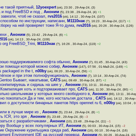
 не такой приятный
,
12yoexpert
(ok), 23:30 , 29-Апр-24, (3)
а и под FreeBSD и под
,
Аноним
(5), 23:38 , 29-Апр-24, (4)
+1
 завезли, чтоб не сказал
,
rvs2016
(ok), 14:12 , 30-Апр-24, (107)
 способом по инструкции, написанн
,
М1110нак
(?), 16:23 , 30-Апр-24, (117)
+1
борку на ней проверяет тоже Я-то дума
,
rvs2016
(ok), 20:26 , 30-Апр-24, (126)
пехи
,
Аноним
(5), 23:42 , 29-Апр-24, (6)
+1
2016
(ok), 14:13 , 30-Апр-24, (108)
op org FreeBSD_Trini
,
М1110нак
(?), 16:26 , 30-Апр-24, (119)
+2
орошо поддерживаемого софта обычно
,
Аноним
(7), 01:45 , 30-Апр-24, (43)
 при помощи которой можно собир
,
Аноним
(147), 07:56 , 01-Май-24, (149)
+1
s packaged in the t
,
n00by
(ok), 06:20 , 30-Апр-24, (56)
+1
ёгкое и при этом полнофункциональ
,
Аноним
(7), 10:14 , 30-Апр-24, (74)
Gentoo Бывает, накатывае
,
CATS
(ok), 09:49 , 30-Апр-24, (67)
+2
 конпилируешь и сидишь на шее у
,
Аноним
(73), 10:11 , 30-Апр-24, (73)
а Компиляция хоть и подтормаживает про
,
CATS
(ok), 11:30 , 30-Апр-24, (90)
+1
олько школьникам у которых много свободного в
,
Аноним
(86), 13:11 , 30-Апр
но покопаться Да и тем, кого ностальгия достала
,
CATS
(ok), 14:12 , 30-Апр-
ил о доступности бинарных пакетов https opennet ru 6
,
n00by
(ok), 10:04 , 
жили в лучше мире из
,
Аноним
(5), 23:44 , 29-Апр-24, (8)
+1
ть ICR, это зря
,
Аноним
(5), 23:46 , 29-Апр-24, (9)
–3
язаться с разработчиками
,
Аноним
(10), 23:48 , 29-Апр-24, (11)
–1
меру Вообще у всех популярных ИТ
,
Аноним
(5), 00:03 , 30-Апр-24, (15)
–2
ние Окружение курильщика среда раб
,
Аноним
(16), 00:10 , 30-Апр-24, (16)
opment Environment IDE на русский перевод
,
Аноним
(5), 00:26 , 30-Апр-24, (21