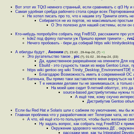
Вот этот их TQt3 немного странный, если сравнивать с qt3 Ну и
Самая удобная сре6да рабочего стола среди всех Портированн
Не хотел писать про то, что к нашим эту Тринити опять не
Собирается не из портов, но максимально простым
О Это полезно для нашей системы, если он с
Кто-нибудь попробуйте собрать под FreBSD, расскажите про ус
kde2 под фряху патчили уж Пришло время тринити -
,
rvs
Нечего пробовать - бери да собирай https wiki trinitydeskt
А ебилды будут
,
Аноним
(7), 23:43 , 29-Апр-24, (7)
+1
Это ругательство такое
,
pic
(?), 01:02 , 30-Апр-24, (33)
Да, единственное разрешённое на опеннете Для х
Ebuild - это сущность такая из мира Gentoo Linux,
https wiki gentoo org wiki Trinity_Desktop_EnvironmentTDE i
Благодарю Возможность иметь в современной ОС л
Батенька, Вы прямо таки заставляете меня вернуться на 
Т е никакими делами ты не занимаешься, а только
На моей шее сидит 9-летний оболтус, это д
source-based дистрибутитивы нужны т
А ещё тем, кому скучно интерес
Дистрибутив Gentoo объяв
Если бы Red Hat и Solaris шли с сабжем по умолчанию, мы бы 
Главная проблема что у разработчиков нет Телеграм чата, но ес
А что, ей ещё кто-то пользуется, чтобы было желание св
Ну задать вопрос, как собрать под FreeBSD к при
Окружение здорового человека ДЕ , окруже
расскажи мне, как ты Integrated Devel