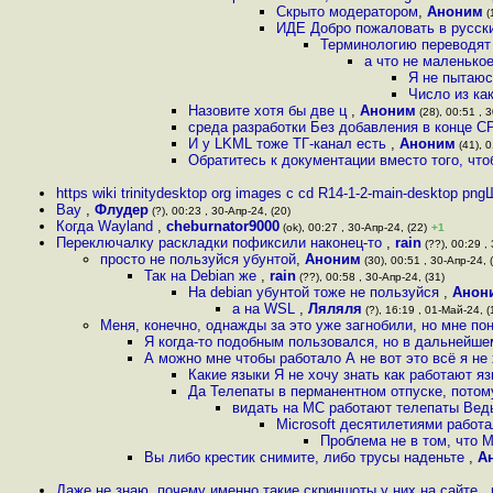
Скрыто модератором
,
Аноним
(
ИДЕ Добро пожаловать в русски
Терминологию переводят 
а что не маленько
Я не пытаюс
Число из как
Назовите хотя бы две ц
,
Аноним
(28), 00:51 , 3
среда разработки Без добавления в конце С
И у LKML тоже ТГ-канал есть
,
Аноним
(41), 0
Обратитесь к документации вместо того, что
https wiki trinitydesktop org images c cd R14-1-2-main-desktop pn
Вау
,
Флудер
(?), 00:23 , 30-Апр-24, (20)
Когда Wayland
,
cheburnator9000
(ok), 00:27 , 30-Апр-24, (22)
+1
Переключалку раскладки пофиксили наконец-то
,
rain
(??), 00:29 ,
просто не пользуйся убунтой
,
Аноним
(30), 00:51 , 30-Апр-24, 
Так на Debian же
,
rain
(??), 00:58 , 30-Апр-24, (31)
На debian убунтой тоже не пользуйся
,
Анон
а на WSL
,
Ляляля
(?), 16:19 , 01-Май-24, (
Меня, конечно, однажды за это уже загнобили, но мне по
Я когда-то подобным пользовался, но в дальнейше
А можно мне чтобы работало А не вот это всё я не 
Какие языки Я не хочу знать как работают я
Да Телепаты в перманентном отпуске, потому 
видать на МС работают телепаты Вед
Microsoft десятилетиями работ
Проблема не в том, что М
Вы либо крестик снимите, либо трусы наденьте
,
А
Даже не знаю, почему именно такие скриншоты у них на сайте
,