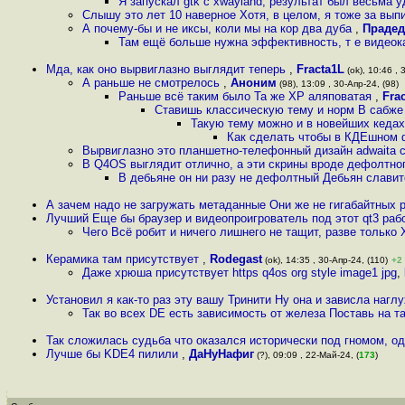
Я запускал gtk с xwayland, результат был весьма 
Слышу это лет 10 наверное Хотя, в целом, я тоже за вып
А почему-бы и не иксы, коли мы на кор два дуба
,
Прадед
Там ещё больше нужна эффективность, т е видеок
Мда, как оно вырвиглазно выглядит теперь
,
Fracta1L
(ok), 10:46 , 
А раньше не смотрелось
,
Аноним
(98), 13:09 , 30-Апр-24, (98)
Раньше всё таким было Та же ХР аляповатая
,
Fra
Ставишь классическую тему и норм В сабже
Такую тему можно и в новейших кедах
Как сделать чтобы в КДЕшном 
Вырвиглазно это планшетно-телефонный дизайн adwaita 
В Q4OS выглядит отлично, а эти скрины вроде дефолтно
В дебьяне он ни разу не дефолтный Дебьян слави
А зачем надо не загружать метаданные Они же не гигабайтных 
Лучший Еще бы браузер и видеопроигрователь под этот qt3 рабо
Чего Всё робит и ничего лишнего не тащит, разве только Х
Керамика там присутствует
,
Rodegast
(ok), 14:35 , 30-Апр-24, (110)
+2
Даже хрюша присутствует https q4os org style image1 jpg
,
Установил я как-то раз эту вашу Тринити Ну она и зависла нагл
Так во всех DE есть зависимость от железа Поставь на та
Так сложилась судьба что оказался исторически под гномом, од
Лучше бы KDE4 пилили
,
ДаНуНафиг
(?), 09:09 , 22-Май-24, (
173
)