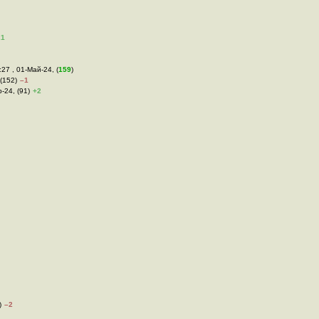
21
:27 , 01-Май-24, (
159
)
 (152)
–1
р-24, (91)
+2
)
–2