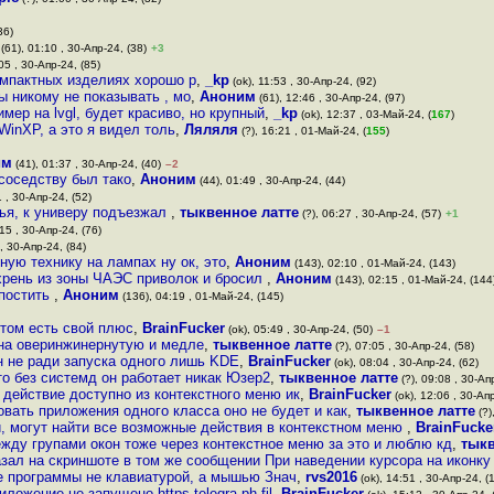
36)
(61), 01:10 , 30-Апр-24, (38)
+3
05 , 30-Апр-24, (85)
омпактных изделиях хорошо р
,
_kp
(ok), 11:53 , 30-Апр-24, (92)
ы никому не показывать , мо
,
Аноним
(61), 12:46 , 30-Апр-24, (97)
ер на lvgl, будет красиво, но крупный
,
_kp
(ok), 12:37 , 03-Май-24, (
167
)
WinXP, а это я видел толь
,
Ляляля
(?), 16:21 , 01-Май-24, (
155
)
им
(41), 01:37 , 30-Апр-24, (40)
–2
 соседству был тако
,
Аноним
(44), 01:49 , 30-Апр-24, (44)
 , 30-Апр-24, (52)
рья, к универу подъезжал
,
тыквенное латте
(?), 06:27 , 30-Апр-24, (57)
+1
15 , 30-Апр-24, (76)
, 30-Апр-24, (84)
ную технику на лампах ну ок, это
,
Аноним
(143), 02:10 , 01-Май-24, (143)
хрень из зоны ЧАЭС приволок и бросил
,
Аноним
(143), 02:15 , 01-Май-24, (144
 постить
,
Аноним
(136), 04:19 , 01-Май-24, (145)
этом есть свой плюс
,
BrainFucker
(ok), 05:49 , 30-Апр-24, (50)
–1
 на оверинжинернутую и медле
,
тыквенное латте
(?), 07:05 , 30-Апр-24, (58)
н не ради запуска одного лишь KDE
,
BrainFucker
(ok), 08:04 , 30-Апр-24, (62)
то без системд он работает никак Юзер2
,
тыквенное латте
(?), 09:08 , 30-Ап
с действие доступно из контекстного меню ик
,
BrainFucker
(ok), 12:06 , 30-Апр
овать приложения одного класса оно не будет и как
,
тыквенное латте
(?)
, могут найти все возможные действия в контекстном меню
,
BrainFucke
жду групами окон тоже через контекстное меню за это и люблю кд
,
тыкв
азал на скриншоте в том же сообщении При наведении курсора на иконк
 программы не клавиатурой, а мышью Знач
,
rvs2016
(ok), 14:51 , 30-Апр-24, (
ложение не запущено https telegra ph fil
,
BrainFucker