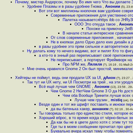
Почему, мистер Андерсон, почему Во имя чего Что вы делаете 
Удобнее Плазмы и в разы удобнее Гнома
,
Аноним
(5), 23:4
Вот эти вот миллионы кнопочек вам удобнее совр
Современные приложения для умственно отс
Палетка называетсяhttps ibb co JHRy
ООО Это откуда такое
,
Анони
Похоже на примочку JetBr
В начале статьи интересное сравнение
От слов современные приложения , начинае
Не в кнопках дело Одно дело юих дизайн а д
в разы удобнее это прям сильное и авторитетное з
Ну делать кому то нечего видимо, вот и пилят Кто то фигу
а кто-то в энный раз переписывает своё приложен
Не переписывает, а портирует Фреймворк на
Про NPM же
,
Ляляля
(?), 16:16 , 01-Май-24
Мне очень нравился Gnome 2 Он был простой, минималис
Хейтеры не поймут, ведь они продали UX за UI
,
дАнон
(?), 23:27 ,
Так тут ни UX нету, ни UI Посмотри на трей , на эти урод
Всё ещё лучше чем GNOME
,
Аноним
(13), 23:56 , 29
Чем Gnome 2 НетЧем Gmone 3 О да Но дости
Чем оба Вообще Тринити лучше всех
Лучше чем грузин
,
mistiq
(ok), 0
Везде один и тот же шрифт поставить и икноки пер
да вы батенька хакер
,
аннаним
(?), 02:16 , 30-А
Ты говоришь только про единство стиля, которое е
Хороший вброс, в то время когда от чёрно-белых з
Да как бы не в цвете дело хотя с этим тут т
Где ты в моем сообщении прочитал про цвет
Буквально вчера искал тему чтобы поменять