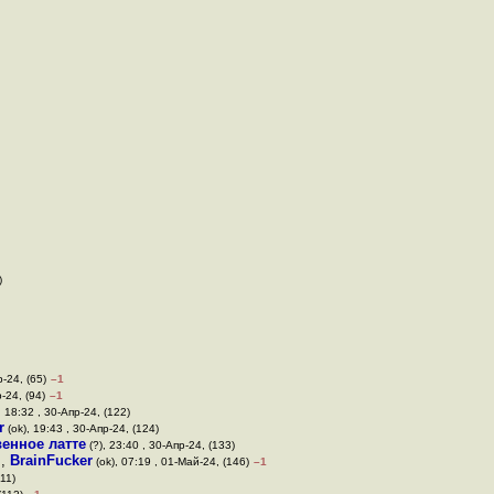
)
р-24, (65)
–1
-24, (94)
–1
, 18:32 , 30-Апр-24, (122)
r
(ok), 19:43 , 30-Апр-24, (124)
енное латте
(?), 23:40 , 30-Апр-24, (133)
у
,
BrainFucker
(ok), 07:19 , 01-Май-24, (146)
–1
111)