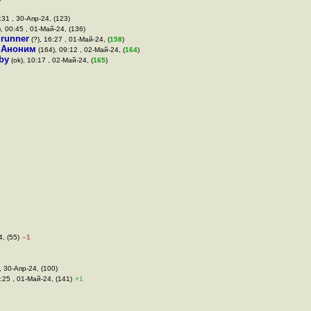
:31 , 30-Апр-24, (123)
, 00:45 , 01-Май-24, (136)
drunner
(?), 16:27 , 01-Май-24, (
158
)
,
Аноним
(164), 09:12 , 02-Май-24, (
164
)
by
(ok), 10:17 , 02-Май-24, (
165
)
4, (55)
–1
, 30-Апр-24, (100)
:25 , 01-Май-24, (141)
+1