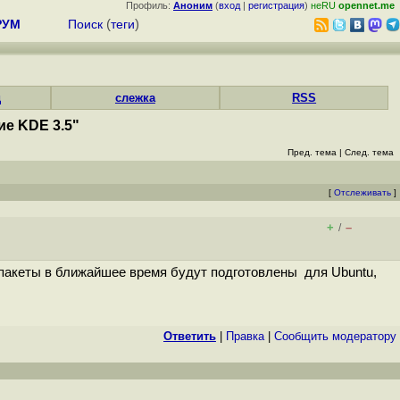
Профиль:
Аноним
(
вход
|
регистрация
)
неRU
opennet.me
РУМ
Поиск
(
теги
)
д
слежка
RSS
ие KDE 3.5"
Пред. тема
|
След. тема
[
Отслеживать
]
+
–
/
е пакеты в ближайшее время будут подготовлены для Ubuntu,
Ответить
|
Правка
|
Cообщить модератору