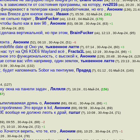
(ok), 15:12 , 30-Апр-24, 
ь в зависимости от состояния программы, на котору
,
rvs2016
(ok), 20:20 , 3
фичареквест в телеграм канал разработчикам, но его
,
Аноним
(136), 21:4
 тема Breeze для кнопок окна
,
Иваня
(?), 05:56 , 02-Май-24, (
161
)
о не сильно парит
,
BrainFucker
(ok), 13:43 , 04-Май-24, (
170
)
 чтобы было как в вин 98
,
Аноним
(63), 08:38 , 30-Апр-24, (63)
+1
, 30-Апр-24, (83)
сделана вертикальной, но при этом
,
BrainFucker
(ok), 12:13 , 30-Апр-24, (95)
амонта
,
Аноним
(52), 06:10 , 30-Апр-24, (51)
–6
doflife date qt Оно ум
,
тыквенное латте
(?), 07:14 , 30-Апр-24, (60)
+3
 нас тут на Qt6 KDE6 Wayland всё
,
Fracta1L
(ok), 12:19 , 30-Апр-24, (96)
+1
вное это функциональность, с высокой к
,
Аноним
(129), 20:48 , 30-Апр-24, (12
е сотни вас vifm например, один землек
,
тыквенное латте
(?), 23:13 , 30-А
23:39 , 30-Апр-24, (132)
, будет напоминать Sobor на пентиуме
,
Прадед
(?), 01:12 , 01-Май-24, (140)
4, (127)
пку окна на панели задач
,
Ляляля
(?), 16:24 , 01-Май-24, (
156
)
57
)
евыпиливаемая дрянь о
,
Аноним
(66), 09:41 , 30-Апр-24, (66)
+1
еспроблемно Это вроде в kd
,
Аноним
(69), 09:58 , 30-Апр-24, (69)
 DE вообще не должно лезть к драй
,
гшгшг
(?), 10:08 , 30-Апр-24, (71)
69), 09:55 , 30-Апр-24, (68)
–2
(?), 10:10 , 30-Апр-24, (72)
+1
о Хочется верить, что те, кто
,
Аноним
(69), 10:25 , 30-Апр-24, (77)
–1
:26 , 30-Апр-24, (78)