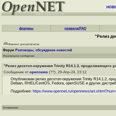
НОВ
форумы
правила/FAQ
"Релиз де
Вариант для распечатки
Форум
Разговоры, обсуждение новостей
Изначальное сообщение
"Релиз десктоп-окружения Trinity R14.1.2, продолжающего р
Сообщение от
opennews
(??), 29-Апр-24, 23:12
Опубликован релиз десктоп-окружения Trinity R14.1.2, п
Debian, RHEL/CentOS, Fedora, openSUSE и других дистриб
Подробнее:
https://www.opennet.ru/opennews/art.shtml?nu
Оглавление