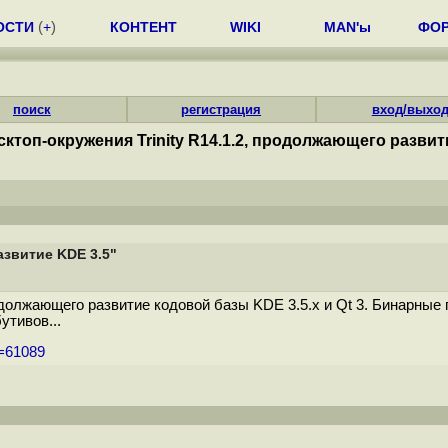
ОСТИ
(
+
)
КОНТЕНТ
WIKI
MAN'ы
ФО
поиск
регистрация
вход/выхо
сктоп-окружения Trinity R14.1.2, продолжающего развит
азвитие KDE 3.5"
родолжающего развитие кодовой базы KDE 3.5.x и Qt 3. Бинарны
утивов...
m=61089