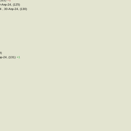
(112)
–1
0-Апр-24, (125)
4 , 30-Апр-24, (130)
9)
пр-24, (131)
+1