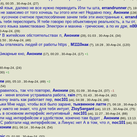
16), 00:35 , 30-Апр-24, (27)
й язык, далеко не все нужно переводить Или ты шта
,
errandrunner
(?), 19
не зависимо от того хочешь ты этого или нет Недавно поку
,
Аноним
(136)
е кусочное счетное приспособление зачем тебе эти иностранные к
,
erran
ь тебя переспорить Я тебе говорю про объективную реальность, а ты от
ого языка заимствовано Электрон и махина - греческие, а по их дре
,
n00
0-Апр-24, (29)
Р В житейских обстоятельствах п
,
Аноним
(28), 01:03 , 30-Апр-24, (34)
1:50 , 30-Апр-24, (46)
бы отвлекать людей от работы https
,
М1110нак
(?), 16:28 , 30-Апр-24, (120)
gШикарные кно
,
Аноним
(17), 00:20 , 30-Апр-24, (17)
+1
 30-Апр-24, (24)
(30)
+1
им
(49), 05:10 , 30-Апр-24, (49)
+2
154)
нравилось, так что повторю
,
Аноним
(28), 01:09 , 30-Апр-24, (37)
–1
м - меня вполне устраивала работа
,
rain
(??), 01:43 , 30-Апр-24, (42)
хочу знать как работает пер
,
noc101
(ok), 04:38 , 30-Апр-24, (48)
зыки Мне надо, чтобы всё было заране
,
тыквенное латте
(?), 06:18 , 30-Апр-2
никто не знает, что для тебя интуит
,
ZloySergant
(ok), 10:15 , 30-Апр-24, (75)
ь в основном интерфейс интуитивный
,
noc101
(ok), 11:27 , 30-Апр-24, (88)
али над интерфейсом и удобством, конечно там будет
,
Аноним
(86), 13:13 
С работали над интерфейсом, а Линукс нет А в том, что л
,
noc101
(ok), 01
ноним
(61), 06:14 , 30-Апр-24, (54)
pic
(?), 01:00 , 30-Апр-24, (32)