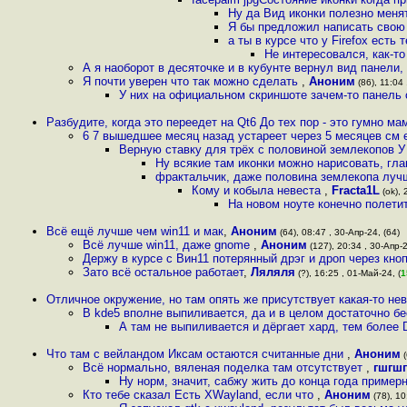
Ну да Вид иконки полезно менят
Я бы предложил написать свою 
а ты в курсе что у Firefox есть
Не интересовался, как-т
А я наоборот в десяточке и в кубунте вернул вид панели,
Я почти уверен что так можно сделать
,
Аноним
(86), 11:04 
У них на официальном скриншоте зачем-то панель 
Разбудите, когда это переедет на Qt6 До тех пор - это гумно м
6 7 вышедшее месяц назад устареет через 5 месяцев см en
Верную ставку для трёх с половиной землекопов У
Ну всякие там иконки можно нарисовать, гла
фрактальчик, даже половина землекопа лучш
Кому и кобыла невеста
,
Fracta1L
(ok), 
На новом ноуте конечно полетит
Всё ещё лучше чем win11 и мак
,
Аноним
(64), 08:47 , 30-Апр-24, (64)
Всё лучше win11, даже gnome
,
Аноним
(127), 20:34 , 30-Апр-2
Держу в курсе с Вин11 потерянный дрэг и дроп через кно
Зато всё остальное работает
,
Ляляля
(?), 16:25 , 01-Май-24, (
1
Отличное окружение, но там опять же присутствует какая-то н
В kde5 вполне выпиливается, да и в целом достаточно б
А там не выпиливается и дёргает хард, тем более
Что там с вейландом Иксам остаются считанные дни
,
Аноним
(
Всё нормально, вяленая поделка там отсутствует
,
гшгшг
Ну норм, значит, сабжу жить до конца года примерн
Кто тебе сказал Есть XWayland, если что
,
Аноним
(78), 10