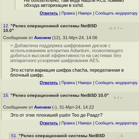
Не обязательно, там ведь нашли RCE помимо
обхода авторизации в sshd.
Ответить
|
Правка
|
Наверх
|
Cообщить модератору
12.
"Релиз операционной системы NetBSD
+
–
/
+1
10.0"
Сообщение от
Аноним
(12), 31-Мрт-24, 14:06
> Добавлена поддержка шифрования дисков с
использованием алгоритма Adiantum, позволяющего
добиться высокой эффективности на системах без
аппаратного ускорения шифрования AES.
Это кстати вариация шифра chacha, переделанная в
блочный шифр.
Ответить
|
Правка
|
Наверх
|
Cообщить модератору
15.
"Релиз операционной системы NetBSD 10.0"
+
–
/
Сообщение от
Аноним
(-), 31-Мрт-24, 14:22
Это от этих плохишей ушёл Тео де Раадт?
Ответить
|
Правка
|
Наверх
|
Cообщить модератору
51.
"Релиз операционной системы NetBSD
–1