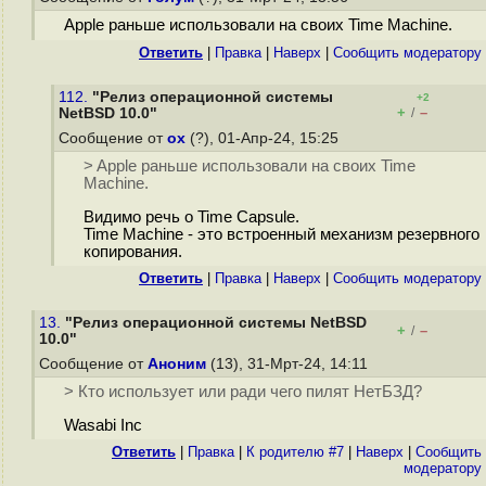
Apple раньше использовали на своих Time Machine.
Ответить
|
Правка
|
Наверх
|
Cообщить модератору
112.
"Релиз операционной системы
+2
+
–
NetBSD 10.0"
/
Сообщение от
ox
(?), 01-Апр-24, 15:25
> Apple раньше использовали на своих Time
Machine.
Видимо речь о Time Capsule.
Time Machine - это встроенный механизм резервного
копирования.
Ответить
|
Правка
|
Наверх
|
Cообщить модератору
13.
"Релиз операционной системы NetBSD
+
–
/
10.0"
Сообщение от
Аноним
(13), 31-Мрт-24, 14:11
> Кто использует или ради чего пилят НетБЗД?
Wasabi Inc
Ответить
|
Правка
|
К родителю #7
|
Наверх
|
Cообщить
модератору