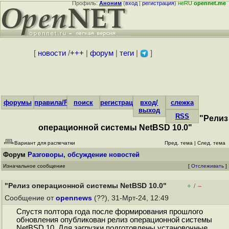
Профиль:
Аноним
(
вход
|
регистрация
)
неRU
opennet.me
[
новости
/
+++
|
форум
|
теги
|
]
форумы
правила/FAQ
поиск
регистрация
вход/
слежка
выход
RSS
"Релиз
операционной системы NetBSD 10.0"
Вариант для распечатки
Пред. тема
|
След. тема
Форум
Разговоры, обсуждение новостей
Изначальное сообщение
[
Отслеживать
]
"Релиз операционной системы NetBSD 10.0"
+
–
/
Сообщение от
opennews
(??), 31-Мрт-24, 12:49
Спустя полтора года после формирования прошлого
обновления опубликован релиз операционной системы
NetBSD 10. Для загрузки подготовлены установочные