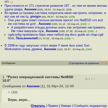
(92)
–3
Прослезился от 171 стратегии развития 187 , но тем не менее желаю
удачи разра
,
Аноним
(118), 18:04 , 01-Апр-24, (119)
Во время установки система попросила меня настроить энтропию, и
вот как её настр
,
pinigin
(ok), 00:37 , 02-Апр-24, (
129
)
Оно уже хрен знает сколько релизов просит это NetBSD это всё
же система не для
,
Аноним
(130), 01:14 , 02-Апр-24, (
130
)
+4
А разработчики откуда должны знать как энтропию настраивать
Им тоже мануалы нуж
,
Аноним
(138), 07:28 , 02-Апр-24, (
136
)
–2
cgdconfig пробовали https www netbsd org docs guide en chap-cgd
html
,
Пельменелюб
(?), 07:03 , 02-Апр-24, (
134
)
+1
В 2008-м году запускал этого зверя У меня был комп Sun
Workstation очень древни
,
Аноним
(142), 16:47 , 02-Апр-24, (
142
)
Сообщения
[
Сортировка по времени
|
RSS
]
1.
"Релиз операционной системы NetBSD
+
–
/
–6
10.0"
Сообщение от
Аноним
(1), 31-Мрт-24, 12:49
> i386
Верю, верю...
Ответить
|
Правка
|
Наверх
|
Cообщить модератору