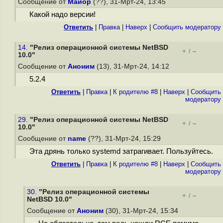
Сообщение от
Майор
(??), 31-Мрт-24, 13:45
Какой надо версии!
Ответить
|
Правка
|
Наверх
|
Cообщить модератору
14.
"Релиз операционной системы NetBSD
+
–
/
10.0"
Сообщение от
Аноним
(13), 31-Мрт-24, 14:12
5.2.4
Ответить
|
Правка
|
К родителю #8
|
Наверх
|
Cообщить
модератору
29.
"Релиз операционной системы NetBSD
+
–
/
10.0"
Сообщение от
name
(??), 31-Мрт-24, 15:29
Эта дрянь только systemd затрагивает. Пользуйтесь.
Ответить
|
Правка
|
К родителю #8
|
Наверх
|
Cообщить
модератору
30.
"Релиз операционной системы
+
–
/
NetBSD 10.0"
Сообщение от
Аноним
(30), 31-Мрт-24, 15:34