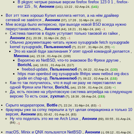
В pkgsrc четрые разные версии firefox firefox 123 0 1 , firefox-
esr 115 , fir
,
Аноним
(141), 13:22 , 02-Апр-24, (
141
)
Вот этт тоже хорошо Купил коллега неттоп, а на нём драйвер
сетевой не завёлся
,
Аноним
(37), 17:26 , 31-Мрт-24, (41)
Мне всегда было интересно, при выходе новой BSD всегда нужно
переустанавливать,
,
Аноним
(44), 18:21 , 31-Мрт-24, (44)
–1
Система пакетов в бздях уступает только таковой из гайки
,
Аноним
(51), 20:39 , 31-Мрт-24, (52)
–1
Обычно документацию читать нужно sysupgrade fetch sysupgrade
kernel sysupgrade
,
Пельменелюб
(?), 21:07 , 31-Мрт-24, (55)
+1
Это из какой бзди заклинания У опят одной командой делается
,
Минона
(ok), 15:19 , 01-Апр-24, (109)
Вероятно из NetBSD, что-то знакомое Во Фряхе другие
,
BorichL
(ok), 16:01 , 01-Апр-24, (117)
freebsd-update
,
Пельменелюб
(?), 06:22 , 02-Апр-24, (
133
)
https man openbsd org sysupgrade 8https www netbsd org docs
guide en chap-up
,
Пельменелюб
(?), 06:22 , 02-Апр-24, (
132
)
Как-то так получилось, что я ещё ни разу не переставлял ни
одной Фряхи или Нетки
,
BorichL
(ok), 15:59 , 01-Апр-24, (116)
+1
Да, есть похоже на убунтовскую система апгрейда на следующую
версию То есть скаж
,
zyxman
(?), 18:36 , 08-Апр-24, (
153
)
Скрыто модератором
,
Bottle
(?), 22:24 , 31-Мрт-24, (63)
–1
браузеры уже за сотку перешли а тут целая операционка и только 10
версия
,
Аноним
(83), 00:42 , 01-Апр-24, (83)
Ну что поделать это же не Arch Linux
,
Аноним
(89), 00:55 , 01-Апр-24,
(84)
–1
macOS, Minix и QNX пользуются NetBSD
,
Аноним
(-), 09:12 , 01-Апр-24,