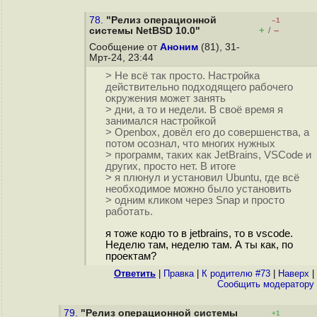
78.
"Релиз операционной
–1
+
–
системы NetBSD 10.0"
/
Сообщение от
Аноним
(81), 31-
Мрт-24, 23:44
> Не всё так просто. Настройка
действительно подходящего рабочего
окружения может занять
> дни, а то и недели. В своё время я
занимался настройкой
> Openbox, довёл его до совершенства, а
потом осознал, что многих нужных
> программ, таких как JetBrains, VSCode и
других, просто нет. В итоге
> я плюнул и установил Ubuntu, где всё
необходимое можно было установить
> одним кликом через Snap и просто
работать.
я тоже кодю то в jetbrains, то в vscode.
Неделю там, неделю там. А ты как, по
проектам?
Ответить
|
Правка
|
К родителю #73
|
Наверх
|
Cообщить модератору
79.
"Релиз операционной системы
+1