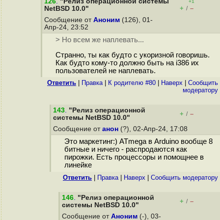
126
.
"Релиз операционной системы
+1
+
–
NetBSD 10.0"
/
Сообщение от
Аноним
(126), 01-
Апр-24, 23:52
> Но всем же наплевать...
Странно, ты как будто с укоризной говоришь.
Как будто кому-то должно быть на i386 их
пользователей не наплевать.
Ответить
|
Правка
|
К родителю #80
|
Наверх
|
Cообщить
модератору
143
.
"Релиз операционной
+
–
/
системы NetBSD 10.0"
Сообщение от
анон
(?), 02-Апр-24, 17:08
Это маркетинг:) ATmega в Arduino вообще 8
битные и ничего - распродаются как
пирожки. Есть процессоры и помощнее в
линейке
Ответить
|
Правка
|
Наверх
|
Cообщить модератору
146
.
"Релиз операционной
+
–
/
системы NetBSD 10.0"
Сообщение от
Аноним
(-), 03-