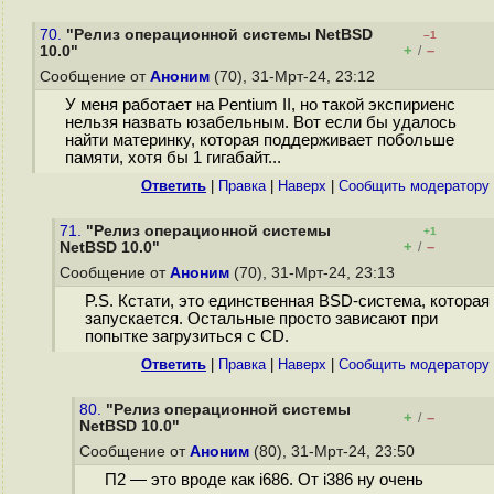
70.
"Релиз операционной системы NetBSD
–1
+
–
10.0"
/
Сообщение от
Аноним
(70), 31-Мрт-24, 23:12
У меня работает на Pentium II, но такой экспириенс
нельзя назвать юзабельным. Вот если бы удалось
найти материнку, которая поддерживает побольше
памяти, хотя бы 1 гигабайт...
Ответить
|
Правка
|
Наверх
|
Cообщить модератору
71.
"Релиз операционной системы
+1
+
–
NetBSD 10.0"
/
Сообщение от
Аноним
(70), 31-Мрт-24, 23:13
P.S. Кстати, это единственная BSD-система, которая
запускается. Остальные просто зависают при
попытке загрузиться с CD.
Ответить
|
Правка
|
Наверх
|
Cообщить модератору
80.
"Релиз операционной системы
+
–
/
NetBSD 10.0"
Сообщение от
Аноним
(80), 31-Мрт-24, 23:50
П2 — это вроде как i686. От i386 ну очень