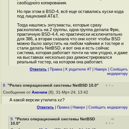
свободного копирования.
Но при этом в BSD-4, всё еще оставались куски кода
под лицензией AT&T.
Тогда нашлись энтузиасты, которые сразу
раскололись на 2 группы, одна группа делала Фрю,
практичную BSD-4.4, но практически исключительно
для 386, а вторая сказала что они хотят чтобы BSD
можно было запустить на любом чайнике и тостере и
стали делать NetBSD, и вот она и есть сейчас
система, которая работает почти на чем угодно, и даже
на выставках несколько раз демонстрировался
реальный тостер, на котором она работает.
Ответить
|
Правка
|
К родителю #7
|
Наверх
|
Cообщить
модератору
8.
"Релиз операционной системы NetBSD 10.0"
+
–
/
Сообщение от
Аноним
(8), 31-Мрт-24, 13:42
А какой версии утилита xz?
Ответить
|
Правка
|
Наверх
|
Cообщить модератору
9.
"Релиз операционной системы NetBSD
+8
+
–
10.0"
/