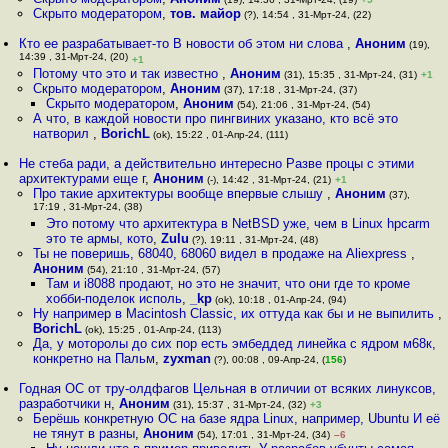
Скрыто модератором
,
тов. майор
(?), 14:54 , 31-Мрт-24, (22)
Кто ее разрабатывает-то В новости об этом ни слова
,
Аноним
(19),
14:39 , 31-Мрт-24, (20)
+1
Потому что это и так известно
,
Аноним
(31), 15:35 , 31-Мрт-24, (31)
+1
Скрыто модератором
,
Аноним
(37), 17:18 , 31-Мрт-24, (37)
Скрыто модератором
,
Аноним
(54), 21:06 , 31-Мрт-24, (54)
А что, в каждой новости про пингвиниx указано, кто всё это
натворил
,
BorichL
(ok), 15:22 , 01-Апр-24, (111)
Не стеба ради, а действительно интересно Разве процы с этими
архитектурами еще г
,
Аноним
(-), 14:42 , 31-Мрт-24, (21)
+1
Про такие архитектуры вообще впервые слышу
,
Аноним
(37),
17:19 , 31-Мрт-24, (38)
Это потому что архитектура в NetBSD уже, чем в Linux hpcarm
это те армы, кото
,
Zulu
(?), 19:11 , 31-Мрт-24, (48)
Ты не поверишь, 68040, 68060 видел в продаже на Aliexpress
,
Аноним
(54), 21:10 , 31-Мрт-24, (57)
Там и i8088 продают, но это не значит, что они где то кроме
хобби-поделок исполь
,
_kp
(ok), 10:18 , 01-Апр-24, (94)
Ну например в Macintosh Classic, их оттуда как бы и не выпилить
,
BorichL
(ok), 15:25 , 01-Апр-24, (113)
Да, у моторолы до сих пор есть эмбеддед линейка с ядром м68к,
конкретно на Пальм
,
zyxman
(?), 00:08 , 09-Апр-24, (
156
)
Годная ОС от тру-олдфагов Цельная в отличии от всяких линуксов,
разработчики н
,
Аноним
(31), 15:37 , 31-Мрт-24, (32)
+3
Берёшь конкретную ОС на базе ядра Linux, например, Ubuntu И её
не тянут в разны
,
Аноним
(54), 17:01 , 31-Мрт-24, (34)
–6