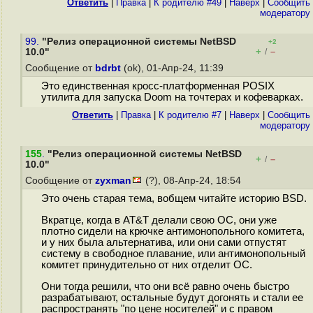
Ответить
|
Правка
|
К родителю #49
|
Наверх
|
Cообщить
модератору
99.
"Релиз операционной системы NetBSD
+2
+
–
10.0"
/
Сообщение от
bdrbt
(ok), 01-Апр-24, 11:39
Это единственная кросс-платформенная POSIX
утилита для запуска Doom на точтерах и кофеварках.
Ответить
|
Правка
|
К родителю #7
|
Наверх
|
Cообщить
модератору
155
.
"Релиз операционной системы NetBSD
+
–
/
10.0"
Сообщение от
zyxman
(?), 08-Апр-24, 18:54
Это очень старая тема, вобщем читайте историю BSD.
Вкратце, когда в AT&T делали свою ОС, они уже
плотно сидели на крючке антимонопольного комитета,
и у них была альтернатива, или они сами отпустят
систему в свободное плавание, или антимонопольный
комитет принудительно от них отделит ОС.
Они тогда решили, что они всё равно очень быстро
разрабатывают, остальные будут догонять и стали ее
распространять "по цене носителей" и с правом