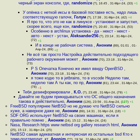
черный экран консоли, где
,
randomize
(?), 16:45 , 31-Мрт-24, (33)
+1
У опёнка с неткой иксы в базовой поставке есть, надо лишь
соответствующую галочк
,
Голум
(?), 17:38 , 31-Мрт-24, (42)
+4
Я про то, что это не как в линуксе - установил и запустил,
скорее всего, еще кон
,
randomize
(?), 20:40 , 31-Мрт-24, (53)
Особенно в archlinux установка - да - некст - некст -
авто - некст - устан
,
Aleksander256
(?), 23:14 , 31-Мрт-24,
(72)
+1
И в конце не рабочая система
,
Аноним
(89), 01:01 , 01-
Апр-24, (89)
+2
Не всё так просто Настройка действительно подходящего
рабочего окружения может
,
Аноним
(70), 23:18 , 31-Мрт-24,
(73)
P S Опечатка Конечно же имел ввиду OpenBSD
,
Аноним
(70), 23:18 , 31-Мрт-24, (74)
я тоже кодю то в jetbrains, то в vscode Неделю там,
неделю там А ты как, по пр
,
Аноним
(81), 23:44 , 31-Мрт-24,
(78)
–1
Тебя дезинформировали
,
К.О.
(?), 23:48 , 31-Мрт-24, (79)
+1
Давайте не будем прикидываться что ОС общего назначения
такова в действительно
,
Аноним
(126), 23:56 , 01-Апр-24, (
127
)
+1
FreeBSD популярнее NetBSD но не думаю что NetBSD сильно
хуже, а наверное даже не
,
Аноним
(89), 14:31 , 31-Мрт-24, (18)
+3
SDF ORG использует NetBSD на своих машинах, если я
правильно помню
,
Аноним
(24), 15:12 , 31-Мрт-24, (24)
Nasa, Research https www netbsd org gallery research html
,
Аноним
(25), 15:13 , 31-Мрт-24, (25)
NetBSD самая адекватная и интересная из остальных bsd Кто к
теме-подтвердит, кт
,
Anonim
(??), 19:34 , 31-Мрт-24, (49)
+8