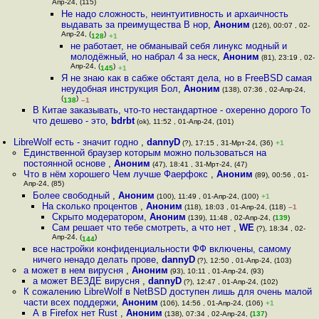
Апр-24, (115)
Не надо сложность, неинтуитивность и архаичность
выдавать за преимущества В нор
,
Аноним
(126), 00:07 , 02-
Апр-24, (
)
128
+1
не работает, не обманывай себя линукс модный и
молодёжный, но набрал 4 за неск
,
Аноним
(81), 23:19 , 02-
Апр-24, (
)
145
+1
Я не знаю как в сабже обстаят дела, но в FreeBSD самая
неудобная инструкция Бол
,
Аноним
(138), 07:36 , 02-Апр-24,
(
)
138
–1
В Китае заказывать, что-то нестандартное - охеренно дорого То
что дешево - это
,
bdrbt
(ok), 11:52 , 01-Апр-24, (101)
LibreWolf есть - значит годно
,
dannyD
(?), 17:15 , 31-Мрт-24, (36)
+1
Единственной браузер которым можно пользоваться на
постоянной основе
,
Аноним
(47), 18:41 , 31-Мрт-24, (47)
Что в нём хорошего Чем лучше Фаерфокс
,
Аноним
(89), 00:56 , 01-
Апр-24, (85)
Более свободный
,
Аноним
(100), 11:49 , 01-Апр-24, (100)
+1
На сколько процентов
,
Аноним
(118), 18:03 , 01-Апр-24, (118)
–1
Скрыто модератором
,
Аноним
(139), 11:48 , 02-Апр-24, (
139
)
Сам решает что тебе смотреть, а что нет
,
WE
(?), 18:34 , 02-
Апр-24, (
)
144
все настройки конфиденциальности ФФ включены, самому
ничего ненадо делать прове
,
dannyD
(?), 12:50 , 01-Апр-24, (103)
а может в нем вирусня
,
Аноним
(93), 10:11 , 01-Апр-24, (93)
а может ВЕЗДЕ вирусня
,
dannyD
(?), 12:47 , 01-Апр-24, (102)
К сожалению LibreWolf в NetBSD доступен лишь для очень малой
части всех поддержи
,
Аноним
(106), 14:56 , 01-Апр-24, (106)
+1
А в Firefox нет Rust
,
Аноним
(138), 07:34 , 02-Апр-24, (
137
)