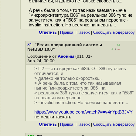
отличается, и далеко не только скоростью...
А речь была о том, что так называемая нынче
"микроархитектура i386" на реальном 386 тупо не
запустится, как и "i586" на реальном первопне -
invalid instruction. Но всем же наплевать...
Ответить
|
Правка
|
Наверх
|
Cообщить модератору
81.
"Релиз операционной системы
+3
+
–
NetBSD 10.0"
/
Сообщение от
Аноним
(81), 01-
Апр-24, 00:00
> П2 — это вроде как i686. От i386 ну очень
отличается, и
> далеко не только скоростью...
> А речь была о том, что так называемая
нынче "микроархитектура i386" на
> реальном 386 тупо не запустится, как и "i586"
на реальном первопне
> - invalid instruction. Но всем же наплевать...
https://www.youtube.com/watch?v=v4nYptB3JVY
не мешки таскать.
Ответить
|
Правка
|
Наверх
|
Cообщить модератору