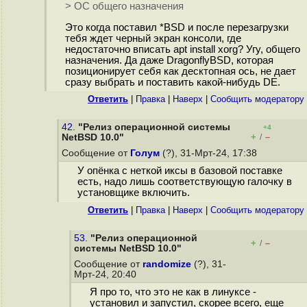
> ОС общего назначения
Это когда поставил *BSD и после перезагрузки
тебя ждет черный экран консоли, где
недостаточно вписать apt install xorg? Угу, общего
назначения. Да даже DragonflyBSD, которая
позиционирует себя как десктопная ось, не дает
сразу выбрать и поставить какой-нибудь DE.
Ответить
|
Правка
|
Наверх
|
Cообщить модератору
42.
"Релиз операционной системы
+4
+
–
NetBSD 10.0"
/
Сообщение от
Голум
(?), 31-Мрт-24, 17:38
У опёнка с неткой иксы в базовой поставке
есть, надо лишь соответствующую галочку в
установщике включить.
Ответить
|
Правка
|
Наверх
|
Cообщить модератору
53.
"Релиз операционной
+
–
/
системы NetBSD 10.0"
Сообщение от
randomize
(?), 31-
Мрт-24, 20:40
Я про то, что это не как в линуксе -
установил и запустил, скорее всего, еще