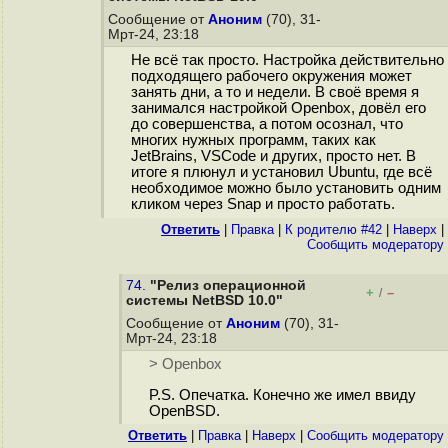
Сообщение от
Аноним
(70), 31-
Мрт-24, 23:18
Не всё так просто. Настройка действительно
подходящего рабочего окружения может
занять дни, а то и недели. В своё время я
занимался настройкой Openbox, довёл его
до совершенства, а потом осознал, что
многих нужных программ, таких как
JetBrains, VSCode и других, просто нет. В
итоге я плюнул и установил Ubuntu, где всё
необходимое можно было установить одним
кликом через Snap и просто работать.
Ответить
|
Правка
|
К родителю #42
|
Наверх
|
Cообщить модератору
74.
"Релиз операционной
+
–
/
системы NetBSD 10.0"
Сообщение от
Аноним
(70), 31-
Мрт-24, 23:18
> Openbox
P.S. Опечатка. Конечно же имел ввиду
OpenBSD.
Ответить
|
Правка
|
Наверх
|
Cообщить модератору