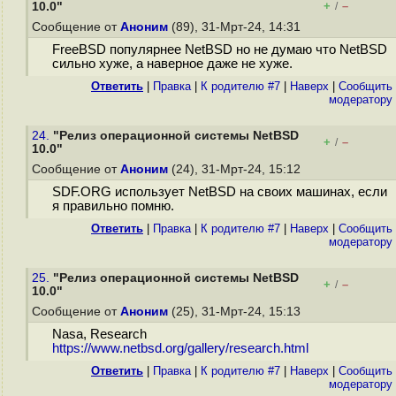
+
–
10.0"
/
Сообщение от
Аноним
(89), 31-Мрт-24, 14:31
FreeBSD популярнее NetBSD но не думаю что NetBSD
сильно хуже, а наверное даже не хуже.
Ответить
|
Правка
|
К родителю #7
|
Наверх
|
Cообщить
модератору
24.
"Релиз операционной системы NetBSD
+
–
/
10.0"
Сообщение от
Аноним
(24), 31-Мрт-24, 15:12
SDF.ORG использует NetBSD на своих машинах, если
я правильно помню.
Ответить
|
Правка
|
К родителю #7
|
Наверх
|
Cообщить
модератору
25.
"Релиз операционной системы NetBSD
+
–
/
10.0"
Сообщение от
Аноним
(25), 31-Мрт-24, 15:13
Nasa, Research
https://www.netbsd.org/gallery/research.html
Ответить
|
Правка
|
К родителю #7
|
Наверх
|
Cообщить
модератору