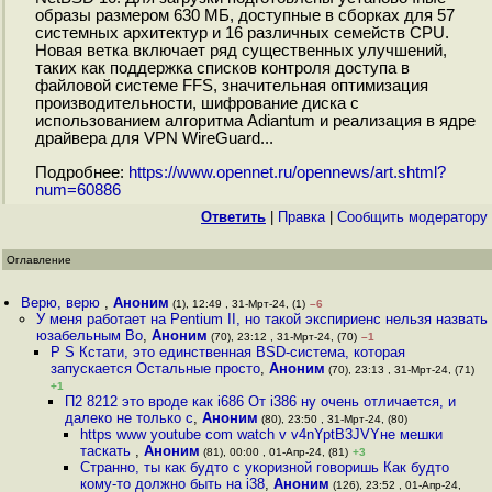
образы размером 630 МБ, доступные в сборках для 57
системных архитектур и 16 различных семейств CPU.
Новая ветка включает ряд существенных улучшений,
таких как поддержка списков контроля доступа в
файловой системе FFS, значительная оптимизация
производительности, шифрование диска с
использованием алгоритма Adiantum и реализация в ядре
драйвера для VPN WireGuard...
Подробнее:
https://www.opennet.ru/opennews/art.shtml?
num=60886
Ответить
|
Правка
|
Cообщить модератору
Оглавление
Верю, верю
,
Аноним
(1), 12:49 , 31-Мрт-24, (1)
–6
У меня работает на Pentium II, но такой экспириенс нельзя назвать
юзабельным Во
,
Аноним
(70), 23:12 , 31-Мрт-24, (70)
–1
P S Кстати, это единственная BSD-система, которая
запускается Остальные просто
,
Аноним
(70), 23:13 , 31-Мрт-24, (71)
+1
П2 8212 это вроде как i686 От i386 ну очень отличается, и
далеко не только с
,
Аноним
(80), 23:50 , 31-Мрт-24, (80)
https www youtube com watch v v4nYptB3JVYне мешки
таскать
,
Аноним
(81), 00:00 , 01-Апр-24, (81)
+3
Странно, ты как будто с укоризной говоришь Как будто
кому-то должно быть на i38
,
Аноним
(126), 23:52 , 01-Апр-24,