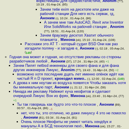
воркстейшны Для среднестатистиче
,
Anonim
(??),
10:19 , 01-Апр-24, (95)
Зачем тебе exim на десктопе или даже на
рабочей станции Для него есть сервак, гд
,
Аноним
(-), 10:24 , 01-Апр-24, (96)
А зачем мне там AutoCAD, Revit или Inventor
Или SolidWorks на рабочей станции
,
Anonim
(??), 18:51 , 01-Апр-24, (120)
Зачем браузеру десктоп Хватит обычного
планшета
,
Минона
(ok), 15:10 , 01-Апр-24, (108)
Расскажи это AT T - который судил BSD Они как раз
изгадили поляну - и загадив е
,
Аноним
(-), 02:18 , 05-Апр-24,
(
)
149
Годная она может и годная, но отсутствие рекламы со стороны
разработчиков любой
,
Аноним
(37), 17:24 , 31-Мрт-24, (40)
+1
Зачем Пилят netbsd инженеры для своего фана и для фана
других инженеров Линукс
,
Anonim
(??), 19:43 , 31-Мрт-24, (50)
+2
возможно хотя последние дцать лет именно опёнок идёт как
чистый R n D проект
,
крокодил мимо..
(-), 12:00 , 02-Апр-24, (
140
)
А дрова к ним ноутам из воздуха появятся Чтобы заказать хотя
бы минимальную парт
,
Аноним
(-), 21:12 , 31-Мрт-24, (58)
Нинада им рекламу Набежит куча неофитов и сделают
очередной Линукс Вон из фрях
,
Минона
(ok), 23:40 , 31-Мрт-24, (77)
+1
Ты так говоришь как будто это что-то плохое
,
Аноним
(89),
00:57 , 01-Апр-24, (86)
–1
нет, что ты, это отлично, но даже линуксу 4 это не помогло
,
Аноним
(81), 03:34 , 01-Апр-24, (91)
Очень плохое Неофиты не умеют читать хендбук и
мануалы А в БСД технология next-
,
Минона
(ok), 15:27 , 01-