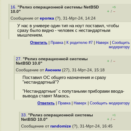
16.
"Релиз операционной системы NetBSD
+5
+
–
10.0"
/
Сообщение от
еропка
(?), 31-Мрт-24, 14:24
У нас в универе один тип на ноут поставил, чтобы
сразу было видно - человек с нестандартным
мышлением.
Ответить
|
Правка
|
К родителю #7
|
Наверх
|
Cообщить
модератору
27.
"Релиз операционной системы
+
–
/
NetBSD 10.0"
Сообщение от
Аноним
(27), 31-Мрт-24, 15:18
Поставил ОС общего назначения и сразу
"нестандартный"?
"Нестандартные" с попутаными приборами ввода-
вывода ставят Макось.
Ответить
|
Правка
|
Наверх
|
Cообщить модератору
33.
"Релиз операционной системы
+1
+
–
NetBSD 10.0"
/
Сообщение от
randomize
(?), 31-Мрт-24, 16:45