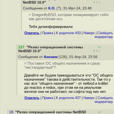
+
–
NetBSD 10.0"
/
Сообщение от
К.О.
(?), 31-Мрт-24, 23:48
> DragonflyBSD, которая позиционирует себя
как десктопная ось
Тебя дезинформировали
Ответить
|
Правка
|
К родителю #33
|
Наверх
|
Cообщить
модератору
127
.
"Релиз операционной системы
+1
+
–
NetBSD 10.0"
/
Сообщение от
Аноним
(126), 01-Апр-24, 23:56
> Поставил ОС общего назначения и сразу
"нестандартный"?
Давайте не будем прикидываться что "ОС общего
назначения" такова в действительности. Так-то у
нас все "общего назначения" - от netbsd и kolibri
до reactos и redox, при этом ни на реальном
железе они не работают, ни софта под них нет.
Ответить
|
Правка
|
К родителю #27
|
Наверх
|
Cообщить
модератору
18.
"Релиз операционной системы NetBSD
+3