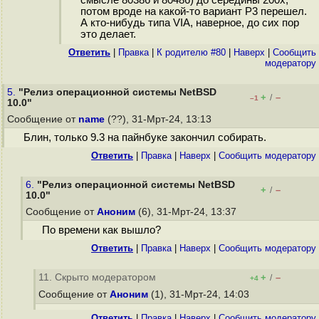
смысле 80386 и 80486) до середины 200х,
потом вроде на какой-то вариант P3 перешел.
А кто-нибудь типа VIA, наверное, до сих пор
это делает.
Ответить
|
Правка
|
К родителю #80
|
Наверх
|
Cообщить
модератору
5.
"Релиз операционной системы NetBSD
+
–
/
–1
10.0"
Сообщение от
name
(??), 31-Мрт-24, 13:13
Блин, только 9.3 на пайнбуке закончил собирать.
Ответить
|
Правка
|
Наверх
|
Cообщить модератору
6.
"Релиз операционной системы NetBSD
+
–
/
10.0"
Сообщение от
Аноним
(6), 31-Мрт-24, 13:37
По времени как вышло?
Ответить
|
Правка
|
Наверх
|
Cообщить модератору
11. Скрыто модератором
+
–
/
+4
Сообщение от
Аноним
(1), 31-Мрт-24, 14:03
Ответить
|
Правка
|
Наверх
|
Cообщить модератору