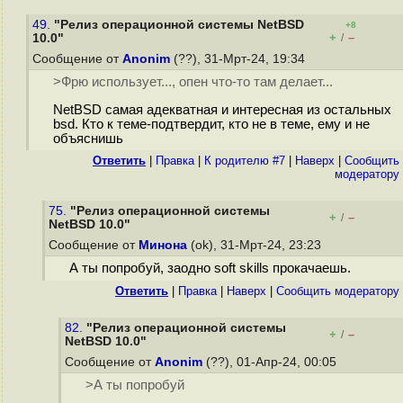
49.
"Релиз операционной системы NetBSD
+8
+
–
10.0"
/
Сообщение от
Anonim
(??), 31-Мрт-24, 19:34
>Фрю использует..., опен что-то там делает...
NetBSD самая адекватная и интересная из остальных
bsd. Кто к теме-подтвердит, кто не в теме, ему и не
объяснишь
Ответить
|
Правка
|
К родителю #7
|
Наверх
|
Cообщить
модератору
75.
"Релиз операционной системы
+
–
/
NetBSD 10.0"
Сообщение от
Минона
(ok), 31-Мрт-24, 23:23
А ты попробуй, заодно soft skills прокачаешь.
Ответить
|
Правка
|
Наверх
|
Cообщить модератору
82.
"Релиз операционной системы
+
–
/
NetBSD 10.0"
Сообщение от
Anonim
(??), 01-Апр-24, 00:05
>А ты попробуй