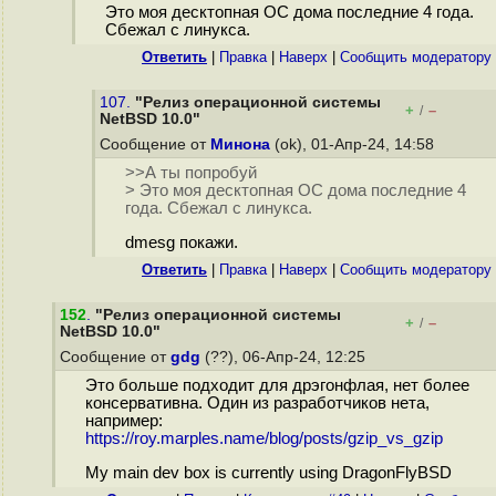
Это моя десктопная ОС дома последние 4 года.
Сбежал с линукса.
Ответить
|
Правка
|
Наверх
|
Cообщить модератору
107.
"Релиз операционной системы
+
–
/
NetBSD 10.0"
Сообщение от
Минона
(ok), 01-Апр-24, 14:58
>>А ты попробуй
> Это моя десктопная ОС дома последние 4
года. Сбежал с линукса.
dmesg покажи.
Ответить
|
Правка
|
Наверх
|
Cообщить модератору
152
.
"Релиз операционной системы
+
–
/
NetBSD 10.0"
Сообщение от
gdg
(??), 06-Апр-24, 12:25
Это больше подходит для дрэгонфлая, нет более
консервативна. Один из разработчиков нета,
например:
https://roy.marples.name/blog/posts/gzip_vs_gzip
My main dev box is currently using DragonFlyBSD