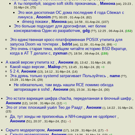
А ты попробуй, заодно soft skills прокачаешь
,
Минона
(ok), 23:23 ,
31-Мрт-24, (75)
Это моя десктопная ОС дома последние 4 года Сбежал с
линукса
,
Anonim
(??), 00:05 , 01-Апр-24, (82)
dmesg покажи
,
Минона
(ok), 14:58 , 01-Апр-24, (107)
Это больше подходит для дрэгонфлая, нет более
консервативна Один из разработчик
,
gdg
(??), 12:25 , 06-Апр-24, (
152
)
Это единственная кросс-платформенная POSIX утилита для
запуска Doom на точтерах
,
bdrbt
(ok), 11:39 , 01-Апр-24, (99)
+2
Это очень старая тема, вобщем читайте историю BSD Вкратце,
когда в AT T делали с
,
zyxman
(?), 18:54 , 08-Апр-24, (
155
)
А какой версии утилита xz
,
Аноним
(8), 13:42 , 31-Мрт-24, (8)
Какой надо версии
,
Майор
(??), 13:45 , 31-Мрт-24, (9)
+8
5 2 4
,
Аноним
(13), 14:12 , 31-Мрт-24, (14)
Эта дрянь только systemd затрагивает Пользуйтесь
,
name
(??),
15:29 , 31-Мрт-24, (29)
Не обязательно, там ведь нашли RCE помимо обхода
авторизации в sshd
,
Аноним
(30), 15:34 , 31-Мрт-24, (30)
Это кстати вариация шифра chacha, переделанная в блочный шифр
,
Аноним
(12), 14:06 , 31-Мрт-24, (12)
+1
Это от этих плохишей ушёл Тео де Раадт
,
Аноним
(-), 14:22 , 31-Мрт-24,
(15)
Да, тут зонды не пропихнёшь и NIH-синдром не одобряют
,
Аноним
(51), 20:37 , 31-Мрт-24, (51)
–1
Скрыто модератором
,
Аноним
(17), 14:29 , 31-Мрт-24, (17)
–5
Скрыто модератором
,
Аноним
(19), 14:36 , 31-Мрт-24, (19)
+5