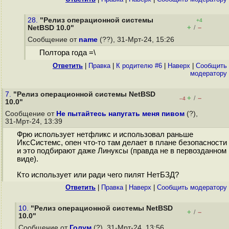
28.
"Релиз операционной системы
+4
+
–
NetBSD 10.0"
/
Сообщение от
name
(??), 31-Мрт-24, 15:26
Полтора года =\
Ответить
|
Правка
|
К родителю #6
|
Наверх
|
Cообщить
модератору
7.
"Релиз операционной системы NetBSD
+
–
/
–4
10.0"
Сообщение от
Не пытайтесь напугать меня пивом
(?),
31-Мрт-24, 13:39
Фрю использует нетфликс и использовал раньше
ИксСистемс, опен что-то там делает в плане безопасности
и это подбирают даже Линуксы (правда не в первозданном
виде).
Кто использует или ради чего пилят НетБЗД?
Ответить
|
Правка
|
Наверх
|
Cообщить модератору
10.
"Релиз операционной системы NetBSD
+
–
/
10.0"
Сообщение от
Голум
(?), 31-Мрт-24, 13:56