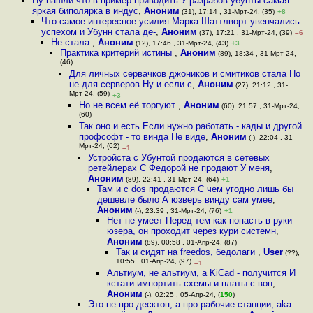
Ну нашли что в пример приводить У разрабов убунты самая
яркая биполярка в индус
,
Аноним
(31), 17:14 , 31-Мрт-24, (35)
+8
Что самое интересное усилия Марка Шаттлворт увенчались
успехом и Убунн стала де-
,
Аноним
(37), 17:21 , 31-Мрт-24, (39)
–6
Не стала
,
Аноним
(12), 17:46 , 31-Мрт-24, (43)
+3
Практика критерий истины
,
Аноним
(89), 18:34 , 31-Мрт-24,
(46)
Для личных сервачков джоников и смитиков стала Но
не для серверов Ну и если с
,
Аноним
(27), 21:12 , 31-
Мрт-24, (59)
+3
Но не всем её торгуют
,
Аноним
(60), 21:57 , 31-Мрт-24,
(60)
Так оно и есть Если нужно работать - кады и другой
профсофт - то винда Не виде
,
Аноним
(-), 22:04 , 31-
Мрт-24, (62)
–1
Устройста с Убунтой продаются в сетевых
ретейлерах С Федорой не продают У меня
,
Аноним
(89), 22:41 , 31-Мрт-24, (64)
+1
Там и с dos продаются С чем угодно лишь бы
дешевле было А юзверь винду сам умее
,
Аноним
(-), 23:39 , 31-Мрт-24, (76)
+1
Нет не умеет Перед тем как попасть в руки
юзера, он проходит через кури системн
,
Аноним
(89), 00:58 , 01-Апр-24, (87)
Так и сидят на freedos, бедолаги
,
User
(??),
10:55 , 01-Апр-24, (97)
–1
Альтиум, не альтиум, а KiCad - получится И
кстати импортить схемы и платы с вон
,
Аноним
(-), 02:25 , 05-Апр-24, (
150
)
Это не про десктоп, а про рабочие станции, aka