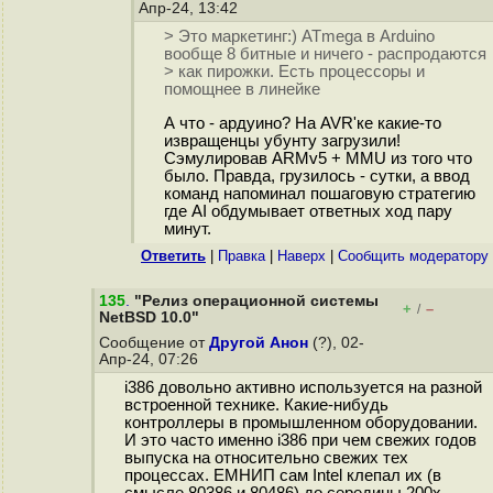
Апр-24, 13:42
> Это маркетинг:) ATmega в Arduino
вообще 8 битные и ничего - распродаются
> как пирожки. Есть процессоры и
помощнее в линейке
А что - ардуино? На AVR'ке какие-то
извращенцы убунту загрузили!
Сэмулировав ARMv5 + MMU из того что
было. Правда, грузилось - сутки, а ввод
команд напоминал пошаговую стратегию
где AI обдумывает ответных ход пару
минут.
Ответить
|
Правка
|
Наверх
|
Cообщить модератору
135
.
"Релиз операционной системы
+
–
/
NetBSD 10.0"
Сообщение от
Другой Анон
(?), 02-
Апр-24, 07:26
i386 довольно активно используется на разной
встроенной технике. Какие-нибудь
контроллеры в промышленном оборудовании.
И это часто именно i386 при чем свежих годов
выпуска на относительно свежих тех
процессах. ЕМНИП сам Intel клепал их (в