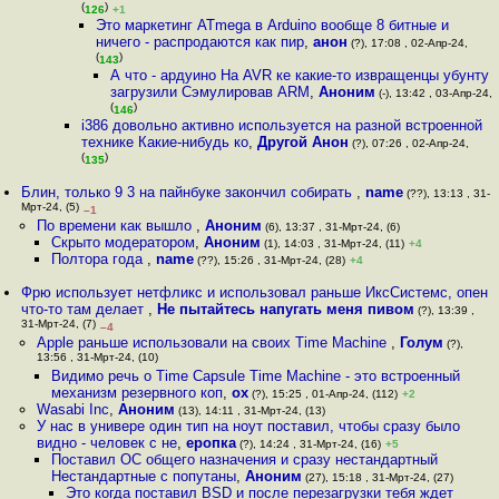
(
)
126
+1
Это маркетинг ATmega в Arduino вообще 8 битные и
ничего - распродаются как пир
,
анон
(?), 17:08 , 02-Апр-24,
(
)
143
А что - ардуино На AVR ке какие-то извращенцы убунту
загрузили Сэмулировав ARM
,
Аноним
(-), 13:42 , 03-Апр-24,
(
)
146
i386 довольно активно используется на разной встроенной
технике Какие-нибудь ко
,
Другой Анон
(?), 07:26 , 02-Апр-24,
(
)
135
Блин, только 9 3 на пайнбуке закончил собирать
,
name
(??), 13:13 , 31-
Мрт-24, (5)
–1
По времени как вышло
,
Аноним
(6), 13:37 , 31-Мрт-24, (6)
Скрыто модератором
,
Аноним
(1), 14:03 , 31-Мрт-24, (11)
+4
Полтора года
,
name
(??), 15:26 , 31-Мрт-24, (28)
+4
Фрю использует нетфликс и использовал раньше ИксСистемс, опен
что-то там делает
,
Не пытайтесь напугать меня пивом
(?), 13:39 ,
31-Мрт-24, (7)
–4
Apple раньше использовали на своих Time Machine
,
Голум
(?),
13:56 , 31-Мрт-24, (10)
Видимо речь о Time Capsule Time Machine - это встроенный
механизм резервного коп
,
ox
(?), 15:25 , 01-Апр-24, (112)
+2
Wasabi Inc
,
Аноним
(13), 14:11 , 31-Мрт-24, (13)
У нас в универе один тип на ноут поставил, чтобы сразу было
видно - человек с не
,
еропка
(?), 14:24 , 31-Мрт-24, (16)
+5
Поставил ОС общего назначения и сразу нестандартный
Нестандартные с попутаны
,
Аноним
(27), 15:18 , 31-Мрт-24, (27)
Это когда поставил BSD и после перезагрузки тебя ждет