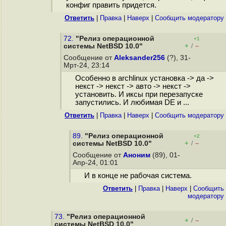
конфиг править придется.
Ответить
|
Правка
|
Наверх
|
Cообщить модератору
72.
"Релиз операционной
+1
+
–
системы NetBSD 10.0"
/
Сообщение от
Aleksander256
(?), 31-
Мрт-24, 23:14
Особенно в archlinux установка -> да ->
некст -> некст -> авто -> некст ->
установить. И иксы при перезапуске
запустились. И любимая DE и ...
Ответить
|
Правка
|
Наверх
|
Cообщить модератору
89.
"Релиз операционной
+2
+
–
системы NetBSD 10.0"
/
Сообщение от
Аноним
(89), 01-
Апр-24, 01:01
И в конце не рабочая система.
Ответить
|
Правка
|
Наверх
|
Cообщить
модератору
73.
"Релиз операционной
+
–
/
системы NetBSD 10.0"