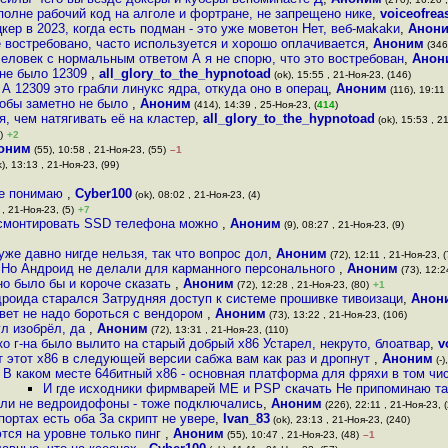
полне рабочий код на алголе и фортране, не запрещено нике
,
voiceofrea
ер в 2023, когда есть подман - это уже моветон Нет, веб-маkаkи
,
Анон
е востребовано, часто используется и хорошо оплачивается
,
Аноним
(346)
 человек с нормальным ответом А я не спорю, что это востребован
,
Анон
 не было 12309
,
all_glory_to_the_hypnotoad
(ok), 15:55 , 21-Ноя-23, (146)
 12309 это грабли линукс ядра, откуда оно в операц
,
Аноним
(116), 19:11 
тобы заметно не было
,
Аноним
(414), 14:39 , 25-Ноя-23, (
414
)
я, чем натягивать её на кластер
,
all_glory_to_the_hypnotoad
(ok), 15:53 , 2
)
+2
оним
(55), 10:58 , 21-Ноя-23, (55)
–1
), 13:13 , 21-Ноя-23, (99)
не понимаю
,
Cyber100
(ok), 08:02 , 21-Ноя-23, (4)
 , 21-Ноя-23, (5)
+7
смонтировать SSD телефона можно
,
Аноним
(9), 08:27 , 21-Ноя-23, (9)
же давно нигде нельзя, так что вопрос дол
,
Аноним
(72), 12:11 , 21-Ноя-23, (
Но Андроид не делали для карманного персонального
,
Аноним
(73), 12:2
но было бы и короче сказать
,
Аноним
(72), 12:28 , 21-Ноя-23, (80)
+1
дроида старался Затрудняя доступ к системе прошивке тивоизаци
,
Анон
вет не надо бороться с вендором
,
Аноним
(73), 13:22 , 21-Ноя-23, (106)
гл изобрёл, да
,
Аноним
(72), 13:31 , 21-Ноя-23, (110)
ько г-на было вылито на старый добрый x86 Устарел, некруто, блоатвар
,
v
т этот x86 в следующей версии сабжа вам как раз и дропнут
,
Аноним
(-)
В каком месте 64битный x86 - основная платформа для фряхи в том чис
И где исходники фирмварей ME и PSP скачать Не припоминаю так
ыли не ведроидофоны - тоже подключались
,
Аноним
(226), 22:11 , 21-Ноя-23, 
 портах есть оба За скрипт не увере
,
Ivan_83
(ok), 23:13 , 21-Ноя-23, (240)
тся на уровне только пинг
,
Аноним
(55), 10:47 , 21-Ноя-23, (48)
–1