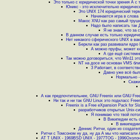
Это только с юридической точки зрения А с
Юникс - это исключительно юридичес
Это UNIX 174 юридический терми
Начинается игра в слова
Макос XNU как раз самый труш
Надо было написать так 
Я не знаю, что за 
В данном случае есть только юридичес
Нет никакого сферического UNIX в вак
Беркли как раз развивали ядро 
А можно пруфы, может кн
А где ещё системн
Так можно договориться, что Win11 эт
NT на досе не основан VMS бли
3 Работает, в соответст
Давно уже всё был
Нормально -
Скажи
А как предпочтительнее, GNU Freenix или GNU Fre
Ни так и ни так GNU Linux это подкласс Fre
Freenix is a Free eXpansion Pack for S
разработчиков открытых Unix-с
Я понимаю что твой потол
В Википедии есть 
В википедии
Деннис Ритчи, один из создател
Ритчи с Томсоном ну да, ну да А мы что написали 
AT T UNIX - 1969BSD UNIX - 1977TOG - 1996Охоло