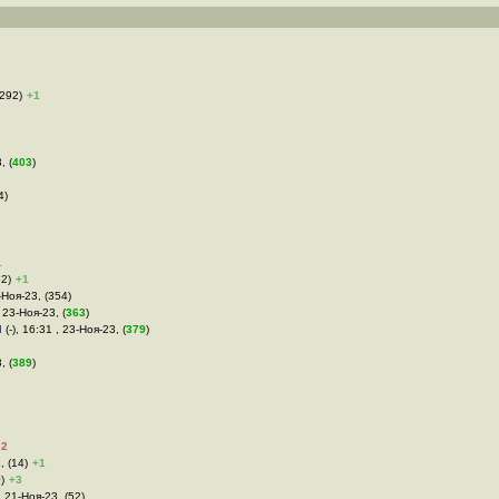
(292)
+1
, (
403
)
4)
1
52)
+1
3-Ноя-23, (354)
 23-Ноя-23, (
363
)
м
(-), 16:31 , 23-Ноя-23, (
379
)
, (
389
)
–2
, (14)
+1
)
+3
, 21-Ноя-23, (52)