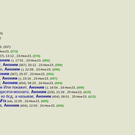
3)
)
3, (337)
Ноя-23, (
373
)
7), 13:12 , 23-Ноя-23, (
376
)
оним
(-), 17:01 , 23-Ноя-23, (
382
)
г
,
Аноним
(367), 20:12 , 23-Ноя-23, (
390
)
ко
,
Аноним
(-), 22:58 , 23-Ноя-23, (
396
)
оним
(367), 20:37 , 23-Ноя-23, (
392
)
,
Аноним
(-), 23:16 , 23-Ноя-23, (
397
)
,
Аноним
(404), 09:23 , 24-Ноя-23, (
404
)
ибе Или покажит
,
Аноним
(-), 19:54 , 24-Ноя-23, (
409
)
идесяти-мохнато
,
Аноним
(226), 21:29 , 25-Ноя-23, (
415
)
из бсд, а называе
,
Аноним
(404), 09:01 , 25-Ноя-23, (
412
)
aFix
(ok), 11:05 , 24-Ноя-23, (
405
)
а
,
Аноним
(404), 12:03 , 24-Ноя-23, (
406
)