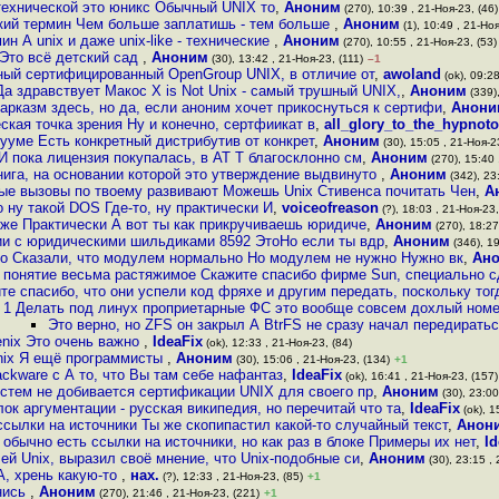
 технической это юникс Обычный UNIX то
,
Аноним
(270), 10:39 , 21-Ноя-23, (46)
кий термин Чем больше заплатишь - тем больше
,
Аноним
(1), 10:49 , 21-Ноя
н А unix и даже unix-like - технические
,
Аноним
(270), 10:55 , 21-Ноя-23, (53)
 Это всё детский сад
,
Аноним
(30), 13:42 , 21-Ноя-23, (111)
–1
ный сертифицированный OpenGroup UNIX, в отличие от
,
awoland
(ok), 09:28
Да здравствует Макос X is Not Unix - самый трушный UNIX,
,
Аноним
(339),
сарказм здесь, но да, если аноним хочет прикоснуться к сертифи
,
Анони
кая точка зрения Ну и конечно, сертфиикат в
,
all_glory_to_the_hypnot
ууме Есть конкретный дистрибутив от конкрет
,
Аноним
(30), 15:05 , 21-Ноя-2
И пока лицензия покупалась, в AT T благосклонно см
,
Аноним
(270), 15:40 
ига, на основании которой это утверждение выдвинуто
,
Аноним
(342), 23
ые вызовы по твоему развивают Можешь Unix Стивенса почитать Чен
,
А
о ну такой DOS Где-то, ну практически И
,
voiceofreason
(?), 18:03 , 21-Ноя-23,
же Практически А вот ты как прикручиваешь юридиче
,
Аноним
(270), 18:27
вии с юридическими шильдиками 8592 ЭтоНо если ты вдр
,
Аноним
(346), 19
о Сказали, что модулем нормально Но модулем не нужно Нужно вк
,
Ан
 понятие весьма растяжимое Скажите спасибо фирме Sun, специально 
те спасибо, что они успели код фряхе и другим передать, поскольку то
1 Делать под линух проприетарные ФС это вообще совсем дохлый номе
Это верно, но ZFS он закрыл А BtrFS не сразу начал передират
enix Это очень важно
,
IdeaFix
(ok), 12:33 , 21-Ноя-23, (84)
enix Я ещё программисты
,
Аноним
(30), 15:06 , 21-Ноя-23, (134)
+1
lackware с А то, что Вы там себе нафантаз
,
IdeaFix
(ok), 16:41 , 21-Ноя-23, (157)
истем не добивается сертификации UNIX для своего пр
,
Аноним
(30), 23:00
ок аргументации - русская википедия, но перечитай что та
,
IdeaFix
(ok), 1
ссылки на источники Ты же скопипастил какой-то случайный текст
,
Анон
 обычно есть ссылки на источники, но как раз в блоке Примеры их нет
,
Id
ей Unix, выразил своё мнение, что Unix-подобные си
,
Аноним
(30), 23:15 , 
А, хрень какую-то
,
нах.
(?), 12:33 , 21-Ноя-23, (85)
+1
нись
,
Аноним
(270), 21:46 , 21-Ноя-23, (221)
+1