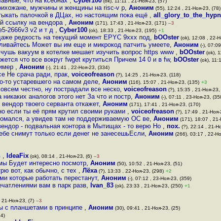
лавные, что на ксеонах
,
Cyber100
(ok), 11:11 , 21-Ноя-23, (57)
рихожане, мужчины и женщины на risc-v р
,
Аноним
(55), 12:24 , 21-Ноя-23, (78)
тыкать палочкой в ДЦах, но настоящим пока ещё
,
all_glory_to_the_hyp
ай ссылку на вендора
,
Аноним
(171), 17:43 , 21-Ноя-23, (171)
–3
e5-2666v3 v2 и т д
,
Cyber100
(ok), 18:33 , 21-Ноя-23, (195)
+1
даже редкость на текущий момент EPYC 9xxx под
,
bOOster
(ok), 12:08 , 22-Н
ливайтесь Может вы им еще и микрокод патчить умеете
,
Аноним
(-), 07:0
 чушь вакуум в котелке мешает изучить вопрос https www
,
bOOster
(ok), 1
жется что все вокруг fwget крутиться Причем 14 0 и в fw
,
bOOster
(ok), 11:
ример
,
Аноним
(-), 21:41 , 22-Ноя-23, (334)
се Не срача ради, прак
,
voiceofreason
(?), 14:25 , 21-Ноя-23, (118)
о-то устаревшего на самом деле
,
Аноним
(116), 15:07 , 21-Ноя-23, (135)
+3
овсем честно, ну пострадали все неско
,
voiceofreason
(?), 15:35 , 21-Ноя-23,
 никаких аналогов этого нет За что и постр
,
Аноним
(-), 07:11 , 23-Ноя-23, (35
 вендор твоего серванта откажет
,
Аноним
(171), 17:41 , 21-Ноя-23, (170)
о если ты её прям крутил своими руками
,
voiceofreason
(?), 17:49 , 21-Ноя-
ломался, а увидев там не поддерживаемую ОС ве
,
Аноним
(171), 18:07 , 21-
вендор - подвальная контора в Мытищах - то верю Но
,
пох.
(?), 22:14 , 21-Н
тебе снимут только если денег не занесешьЕсли
,
Аноним
(266), 03:17 , 22-Но
в
,
IdeaFix
(ok), 08:14 , 21-Ноя-23, (6)
–3
мы Будет интересно посмотр
,
Аноним
(50), 10:52 , 21-Ноя-23, (51)
рю вот, как обычно, с тех
,
Лёха
(?), 13:33 , 22-Ноя-23, (298)
+2
ми которые работать перестанут
,
Аноним
(-), 07:12 , 23-Ноя-23, (359)
ечатлениями вам в парк разв
,
Ivan_83
(ok), 23:33 , 21-Ноя-23, (250)
+1
, 21-Ноя-23, (7)
–3
ны с планшетами в принципе
,
Аноним
(30), 09:41 , 21-Ноя-23, (25)
74)