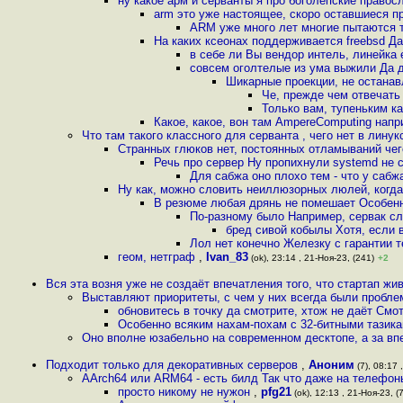
ну какое арм и серванты я про боголепские правос
arm это уже настоящее, скоро оставшиеся п
ARM уже много лет многие пытаются 
На каких ксеонах поддерживается freebsd Д
в себе ли Вы вендор интель, линейка 
совсем оголтелые из ума выжили Да 
Шикарные проекции, не останав
Че, прежде чем отвечать
Только вам, тупеньким ка
Какое, какое, вон там AmpereComputing нап
Что там такого классного для серванта , чего нет в линук
Странных глюков нет, постоянных отламываний чег
Речь про сервер Ну пропихнули systemd не с
Для сабжа оно плохо тем - что у сабжа
Ну как, можно словить неиллюзорных люлей, когда
В резюме любая дрянь не помешает Особенн
По-разному было Например, сервак с
бред сивой кобылы Хотя, если 
Лол нет конечно Железку с гарантии 
геом, нетграф
,
Ivan_83
(ok), 23:14 , 21-Ноя-23, (241)
+2
Вся эта возня уже не создаёт впечатления того, что стартап жи
Выставляют приоритеты, с чем у них всегда были пробле
обновитесь в точку да смотрите, хтож не даёт Смот
Особенно всяким нахам-похам с 32-битными тазика
Оно вполне юзабельно на современном десктопе, а за вп
Подходит только для декоративных серверов
,
Аноним
(7), 08:17 
AArch64 или ARM64 - есть билд Так что даже на телефо
просто никому не нужон
,
pfg21
(ok), 12:13 , 21-Ноя-23, (