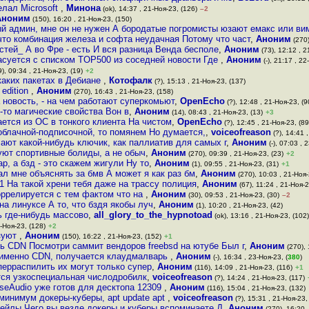
елал Microsoft
,
Минона
(ok), 14:37 , 21-Ноя-23, (126)
–2
Аноним
(150), 16:20 , 21-Ноя-23, (150)
ый админ, мне он не нужен А бородатые погромисты юзают емакс или ви
 что комбинация железа и софта неудачная Потому что част
,
Аноним
(270)
стей_ А во Фре - есть И вся разница Венда бесполе
,
Аноним
(73), 12:12 , 2
ласуется с списком TOP500 из соседней новости Где
,
Аноним
(-), 21:17 , 22
), 09:34 , 21-Ноя-23, (19)
+2
аких пакетах в Дебиане
,
Котофалк
(?), 15:13 , 21-Ноя-23, (137)
edition
,
Аноним
(270), 16:43 , 21-Ноя-23, (158)
 новость, - на чем работают суперкомьют
,
OpenEcho
(?), 12:48 , 21-Ноя-23, (9
е-то магические свойства Вон в
,
Аноним
(14), 08:43 , 21-Ноя-23, (13)
+3
ется из ОС в тонкого клиента На чистом
,
OpenEcho
(?), 12:45 , 21-Ноя-23, (89
облачной-подписочной, то помянем Но думается,
,
voiceofreason
(?), 14:41 
ают какой-нибудь ключик, как паллиатив для самых г
,
Аноним
(-), 07:03 , 
уют спортивные болиды, а не обыч
,
Аноним
(270), 09:39 , 21-Ноя-23, (23)
+2
ар, а бзд - это скажем жигули Ну то
,
Аноним
(1), 09:55 , 21-Ноя-23, (31)
+1
л мне объяснять за бмв А может я как раз бм
,
Аноним
(270), 10:03 , 21-Ноя-
1 На такой хрени тебя даже на трассу полиция
,
Аноним
(67), 11:24 , 21-Ноя-2
оррелируется с тем фактом что на
,
Аноним
(30), 09:53 , 21-Ноя-23, (30)
–2
на линуксе А то, что бздя якобы луч
,
Аноним
(1), 10:20 , 21-Ноя-23, (42)
 где-нибудь массово
,
all_glory_to_the_hypnotoad
(ok), 13:16 , 21-Ноя-23, (102)
1-Ноя-23, (128)
+2
зуют
,
Аноним
(150), 16:22 , 21-Ноя-23, (152)
+1
сть CDN Посмотри саммит вендоров freebsd на ютубе Был г
,
Аноним
(270), 
 именно CDN, получается клаудмалварь
,
Аноним
(-), 16:34 , 23-Ноя-23, (
380
)
ерраспилить их могут только супер
,
Аноним
(116), 14:09 , 21-Ноя-23, (116)
+1
тся узкоспециальная числодробилк
,
voiceofreason
(?), 14:24 , 21-Ноя-23, (117)
lseAudio уже готов для десктопа 12309
,
Аноним
(116), 15:04 , 21-Ноя-23, (132)
минимум докеры-куберы, apt update apt
,
voiceofreason
(?), 15:31 , 21-Ноя-23,
жейлы Чего вы везде докеры и куберы вспоминаете Д
,
Аноним
(270), 16:20 