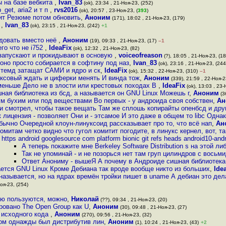
ы на базе вебкита
,
Ivan_83
(ok), 23:34 , 21-Ноя-23, (252)
get, aria2 и т п
,
rvs2016
(ok), 20:57 , 23-Ноя-23, (
393
)
тит Резюме потом обновить
,
Аноним
(171), 18:02 , 21-Ноя-23, (179)
а
,
Ivan_83
(ok), 23:15 , 21-Ноя-23, (242)
+1
ндовать вместо неё
,
Аноним
(19), 09:33 , 21-Ноя-23, (17)
–1
го что не i752
,
IdeaFix
(ok), 12:32 , 21-Ноя-23, (82)
запускают и прокидывают в основую
,
voiceofreason
(?), 18:05 , 21-Ноя-23, (18
оно просто собирается в софтину под наз
,
Ivan_83
(ok), 23:16 , 21-Ноя-23, (244
стемд затащат САМИ и ядро и ск
,
IdeaFix
(ok), 15:32 , 22-Ноя-23, (310)
–1
нуксовый ждать и циферки менять И винда тож
,
Аноним
(339), 21:59 , 22-Ноя-2
 меньше Дело не в злости или крестовых походах В
,
IdeaFix
(ok), 13:03 , 23-
ная библиотека из бсд, а называется он GNU Linux Можешь г
,
Аноним
(36
м бухим или под веществами Во первых - у андроида своя собствен
,
Ан
и смотрел, чтобы такое вещать Там же сплошь копирайты опенбсд и дру
к лицензия - позволяет Они и - этсамое И это даже в общем то libc Одна
обычно Очередной клоун-линуксоид рассказывает про то, что всё нап
,
Ан
комитам четко видно что гугол комитит погодите, в линукс кернел, вот, та
https android googlesource com platform bionic git refs heads android10-andr
А теперь покажите мне Berkeley Software Distribution s на этой л
Так не упоминай - и не позорься нет там груп цилиндров с восьм
Ответ Анониму - вышеЯ А почему в Андроиде сишная библиотека 
ется GNU Linux Кроме Дебиана так вроде вообще никто из больших
,
Ide
называется, но на ядрах времён тройки пишет в uname А дебиан это дел
оя-23, (254)
 Ею пользуются, можно
,
Николай
(??), 09:34 , 21-Ноя-23, (20)
ровано The Open Group как U
,
Аноним
(30), 09:48 , 21-Ноя-23, (27)
 исходного кода
,
Аноним
(270), 09:56 , 21-Ноя-23, (32)
ом однажды был дистрибутив лин
,
Аноним
(1), 10:24 , 21-Ноя-23, (43)
+2