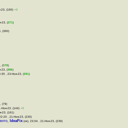
-23, (160)
+3
-23, (
371
)
3, (360)
, (
378
)
-23, (
386
)
:35 , 23-Ноя-23, (
391
)
, (79)
1-Ноя-23, (144)
+2
я-23, (161)
22:20 , 21-Ноя-23, (230)
енто
,
IdeaFix
(ok), 23:04 , 21-Ноя-23, (239)