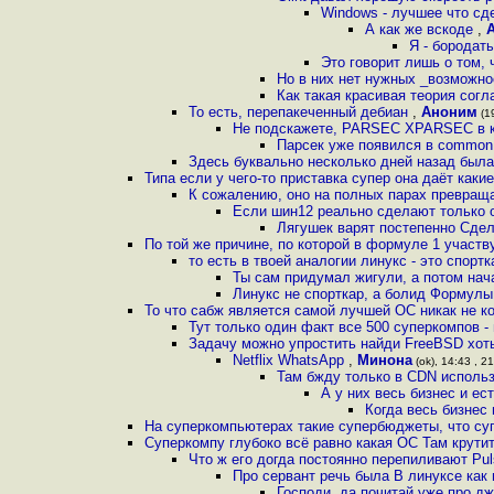
Windows - лучшее что сд
А как же вскоде
,
Я - бородат
Это говорит лишь о том,
Но в них нет нужных _возможно
Как такая красивая теория сог
То есть, перепакеченный дебиан
,
Аноним
(19
Не подскажете, PARSEC XPARSEC в к
Парсек уже появился в common 
Здесь буквально несколько дней назад была
Типа если у чего-то приставка супер она даёт каки
К сожалению, оно на полных парах превраща
Если шин12 реально сделают только 
Лягушек варят постепенно Сдел
По той же причине, по которой в формуле 1 участв
то есть в твоей аналогии линукс - это спортк
Ты сам придумал жигули, а потом нача
Линукс не спорткар, а болид Формулы
То что сабж является самой лучшей ОС никак не к
Тут только один факт все 500 суперкомпов - 
Задачу можно упростить найди FreeBSD хоть
Netflix WhatsApp
,
Минона
(ok), 14:43 , 2
Там бжду только в CDN исполь
А у них весь бизнес и е
Когда весь бизнес
На суперкомпьютерах такие супербюджеты, что суп
Суперкомпу глубоко всё равно какая ОС Там крути
Что ж его догда постоянно перепиливают Pu
Про сервант речь была В линуксе как 
Господи, да почитай уже про д