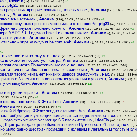
уксе
,
IdeaFix
(ok), 12:30 , 21-Ноя-23, (81)
+1
кса
,
pfg21
(ok), 13:15 , 21-Ноя-23, (100)
в презренных проприетарщиков , теперь у вас
,
Аноним
(270), 16:50 , 21-Ноя
ровать
,
Аноним
(-), 21:43 , 22-Ноя-23, (335)
икинулись честными
,
Аноним
(339), 22:05 , 22-Ноя-23, (339)
+1
ороших попутных проектов много или я это с опенбз
,
pfg21
(ok), 11:37 , 23-Ноя
 фрёй на линуксе поломано кое-что
,
Аноним
(116), 19:18 , 21-Ноя-23, (206)
+2
айвере AMDGPU Я сделал bisect и с амдшниками
,
Аноним
(-), 07:20 , 23-Ноя-2
о, а так умеют
,
Аноним
(171), 17:45 , 21-Ноя-23, (172)
 стильно - https www youtube com emb
,
Аноним
(-), 07:43 , 23-Ноя-23, (361)
+1
+1
 в частности и потому что
,
нах.
(?), 12:32 , 21-Ноя-23, (83)
+2
ка плохого не посоветует Как ра
,
Аноним
(336), 21:45 , 22-Ноя-23, (336)
 головного мозга Понаставивших себе ве
,
нах.
(?), 23:13 , 22-Ноя-23, (344)
Кента - очень стабильная штука По сравнению
,
Аноним
(-), 16:27 , 23-Ноя-23
оделия твоего кента нет никаких шансов обнаружить
,
нах.
(?), 18:18 , 23-Ноя
приятно c А фетиш он в основном из уважения к упорств
,
Аноним
(391), 20
лту он вырублен
,
Аноним
(411), 20:05 , 24-Ноя-23, (
411
)
не в игрушки играю и
,
Аноним
(16), 09:08 , 21-Ноя-23, (16)
+5
 09:52 , 21-Ноя-23, (29)
+2
не осилил поставить KDE на Free
,
Аноним
(30), 09:56 , 21-Ноя-23, (33)
–1
Аноним
(44), 10:30 , 21-Ноя-23, (44)
+7
-патчей И браузер ФФокс заодно ставился Без
,
Аноним
(73), 12:27 , 21-Ноя-23
ичем требующий и умеющий пользоваться видео и микро
,
пох.
(?), 15:52 , 2
 когда есть vmware vcenter до 6 5 включительно
,
IdeaFix
(ok), 16:55 , 21-Но
ад Вцентра тогда еще не было и в помине Ну и он хотя бы не тр
,
пох.
(?), 
но было давно Шестой - последний с флешом и легальным толстым кли
3, (218)