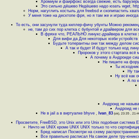
Хромиум и фаирфокс всегда свежие, есть барузер
Это сильно дёшево Недёшево надо юзать wget, http_
Норм, нагуглить костыль для freebsd и скопипастить хва
У меня тоже на десктопе фря, но я там же и играю иногд
То есть, они засунули туда киллер-фичу убунты Можно рекоме
не, там до сих пор клетка с бубунтой и драйвером для все
В фряхе что, РЕАЛЬНО линукс-драйвера в клетке 
Для вифи да Для некоторых юзби устройств 
Будьте толерантны они так между делом си
А так и будет И будут только код ли
Пророков у этого стартапа всё
А почему в Андроиде сиш
Не пишите на фору
Ты исходник
Ну та
Ну всё как 
А по 
Андроид не называ
Андроид не 
Не в jail а в виртуалке bhyve
,
Ivan_83
(ok), 23:35 , 21-Н
Просветите, FreeBSD, это Unix или это Unix подобная система
Ничто не UNIX кроме UNIX UNIX только то что сертифици
Бред написал Посмотри на схему распространения
Все правильно расписал На самом деле тру-юникс