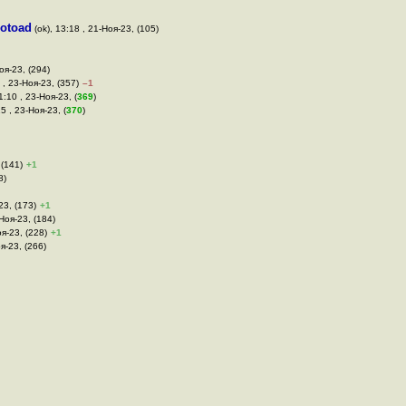
notoad
(ok), 13:18 , 21-Ноя-23, (105)
оя-23, (294)
9 , 23-Ноя-23, (357)
–1
1:10 , 23-Ноя-23, (
369
)
15 , 23-Ноя-23, (
370
)
 (141)
+1
8)
23, (173)
+1
Ноя-23, (184)
оя-23, (228)
+1
я-23, (266)