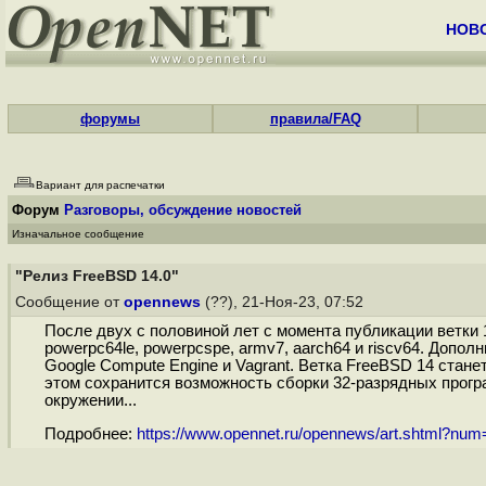
НОВ
форумы
правила/FAQ
Вариант для распечатки
Форум
Разговоры, обсуждение новостей
Изначальное сообщение
"Релиз FreeBSD 14.0"
Сообщение от
opennews
(??), 21-Ноя-23, 07:52
После двух с половиной лет с момента публикации ветки 
powerpc64le, powerpcspe, armv7, aarch64 и riscv64. До
Google Compute Engine и Vagrant. Ветка FreeBSD 14 стан
этом сохранится возможность сборки 32-разрядных про
окружении...
Подробнее:
https://www.opennet.ru/opennews/art.shtml?nu