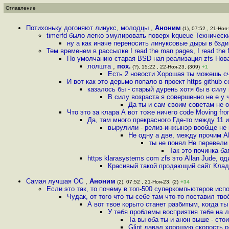
Оглавление
Потихоньку догоняют линукс, молодцы
,
Аноним
(1), 07:52 , 21-Ноя-
timerfd было легко эмулировать поверх kqueue Техническ
ну а как иначе переносить линуксовые дыры в бзд
Тем временем в рассылке I read the man pages, I read the 
По умолчанию старая BSD ная реализация zfs Нова
лолшта
,
пох.
(?), 15:22 , 22-Ноя-23, (309)
+1
Есть 2 новости Хорошая ты можешь сч
И вот как это дерьмо попало в проект https github c
казалось бы - старый дурень хотя бы в силу
В силу возраста я совершенно не е у 
Да ты и сам своим советам не 
Что это за клара А вот тоже ничего code Moving fr
Да, там много прекрасного Где-то между 11 и
вырулили - релиз-инжынэр вообще не 
Не одну а две, между прочим A
ты не понял Не перевели 
Так это починка б
https klarasystems com zfs это Allan Jude, о
Красивый такой продающий сайт Клад
Самая лучшая ОС
,
Аноним
(2), 07:52 , 21-Ноя-23, (2)
+34
Если это так, то почему в топ-500 суперкомпьютеров ис
Чудак, от того что ты себе там что-то поставил тв
А вот твое корыто станет разбитым, когда т
У тебя проблемы восприятия тебе на 
Та вы оба ты и анон выше - сто
Glint давал хорошую скорость 