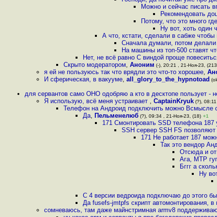
Можно и сейчас писать в
Рекомендовать доцк
Потому, что это много гд
Ну вот, хоть один
А что, кстати, сделали в сабже чтобы
Сначала думали, потом делали А
На машины из топ-500 ставят ч
Нет, не всё равно С виндой проще повеситьс
Скрыто модератором
,
Аноним
(-), 20:21 , 21-Ноя-23, (213
я ей не пользуюсь так что врядли это что-то хорошее
,
Ан
И сферическая, в вакууме
,
all_glory_to_the_hypnotoad
(ok
для сервантов само ОНО одобряю а кто в десктопе пользует - 
Я использую, всё меня устраивает
,
CaptainKryuk
(?), 08:11
Телефон на Андроид подключить можно Всмысле 
Да
,
Пельменелюб
(?), 09:34 , 21-Ноя-23, (18)
+1
171 Смонтировать SSD телефона 187 у
SSH сервер SSH FS позволяют 
171 Не работает 187 мож
Так это вендор Ан
Отсюда и от
Ага, MTP гу
Бггг а скол
Ну во
С 4 версии ведроида подключаю до этого б
Да fusefs-jmtpfs скрипт автомонтирования, в
сомневаюсь, там даже майнстримная armv8 поддерживаю