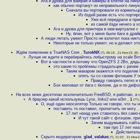
Ага и дрова для вайфая и камеры в клетке на лин
как обычно портанут из неправильного лину
Сначала вы портировали из кормильце
Из бздей разве есть что порти
Уже всё передрали и пр
из самой бзди нечего а х
Ага и дрова для принтера в квм-виртуалке с
Ну, блин, вот у меня были баги в др
А люди летать умеют Просто не взлетел пока никт
Некоторые не только умеют, но и делают это
Ждём появление в TrueNAS Core
,
TurokNX
(?), 08:19 , 21-Ноя-23, (8)
Лучше не ждите и перебирайтесь побыстрому на scale Вот
Вот в частности и потому что OpenZFS 2 2Во, дядь
это какие-то проблемы страдальцев с рачем
Таким макаром окажется что поделие 
опять ты со своим фетишем У п
Правду говорить легко и 
Бох миловал от бага с бклоне, да и по дефо
На всех моих десктопах исключительно FreeBSD, я работаю, а 
А браузер какой используешь Lynx, links2 или w3m
,
1
(??),
О, ещё один неосилятор Только не говори, что ты 
поставить то поставил, пропатчить не могу
,
17 лет назад уже ставилось без само
И тут такой сайт с флэшом, пр
Зачем выдумывать сайты,
там про 17 лет наз
Действитель
Скрыто модератором
,
glad_valakas
(?), 21:02 , 21-Ноя-2