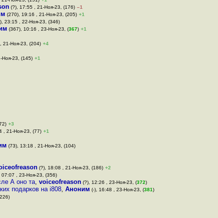
son
(?), 17:55 , 21-Ноя-23, (176)
–1
им
(270), 19:16 , 21-Ноя-23, (205)
+1
, 23:15 , 22-Ноя-23, (346)
им
(367), 10:16 , 23-Ноя-23, (
367
)
+1
, 21-Ноя-23, (204)
+4
1-Ноя-23, (145)
+1
72)
+3
4 , 21-Ноя-23, (77)
+1
им
(73), 13:18 , 21-Ноя-23, (104)
oiceofreason
(?), 18:08 , 21-Ноя-23, (186)
+2
, 07:07 , 23-Ноя-23, (356)
ле А оно та
,
voiceofreason
(?), 12:26 , 23-Ноя-23, (
372
)
их подарков на i808
,
Аноним
(-), 16:48 , 23-Ноя-23, (
381
)
(226)