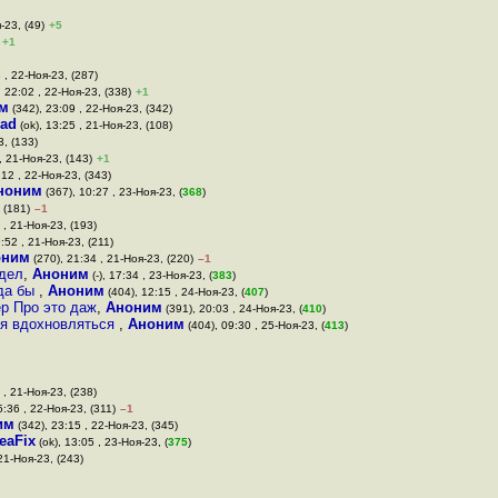
-23, (49)
+5
+1
 , 22-Ноя-23, (287)
 22:02 , 22-Ноя-23, (338)
+1
м
(342), 23:09 , 22-Ноя-23, (342)
oad
(ok), 13:25 , 21-Ноя-23, (108)
3, (133)
, 21-Ноя-23, (143)
+1
:12 , 22-Ноя-23, (343)
ноним
(367), 10:27 , 23-Ноя-23, (
368
)
 (181)
–1
 , 21-Ноя-23, (193)
:52 , 21-Ноя-23, (211)
оним
(270), 21:34 , 21-Ноя-23, (220)
–1
сдел
,
Аноним
(-), 17:34 , 23-Ноя-23, (
383
)
гда бы
,
Аноним
(404), 12:15 , 24-Ноя-23, (
407
)
р Про это даж
,
Аноним
(391), 20:03 , 24-Ноя-23, (
410
)
ься вдохновляться
,
Аноним
(404), 09:30 , 25-Ноя-23, (
413
)
 , 21-Ноя-23, (238)
5:36 , 22-Ноя-23, (311)
–1
им
(342), 23:15 , 22-Ноя-23, (345)
eaFix
(ok), 13:05 , 23-Ноя-23, (
375
)
21-Ноя-23, (243)