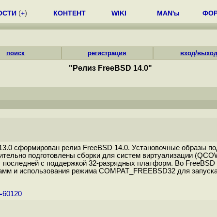
ОСТИ
(
+
)
КОНТЕНТ
WIKI
MAN'ы
ФО
поиск
регистрация
вход/выхо
"Релиз FreeBSD 14.0"
13.0 сформирован релиз FreeBSD 14.0. Установочные образы под
полнительно подготовлены сборки для систем виртуализации (Q
ет последней с поддержкой 32-разрядных платформ. Во FreeBSD 
грамм и использования режима COMPAT_FREEBSD32 для запуска
m=60120