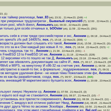
23, (1)
и как таймер реализаци
,
Ivan_83
(ok), 23:31 , 21-Ноя-23, (249)
+4
и при умеренных трудозатратах
,
Бывалый смузихлёб
(?), 12:00 , 22-Ноя-23, 
forum post, which doesn
,
Аноньимъ
(ok), 09:33 , 22-Ноя-23, (288)
я только для особо отчаяных в
,
bOOster
(ok), 11:59 , 22-Ноя-23, (291)
итать себя в этом треде гроссмейстером и экс
,
Аноним
(-), 06:18 , 24-Ноя-23
om openzfs zfs pull 14405То
,
пох.
(?), 15:18 , 22-Ноя-23, (308)
+2
 возраста должен был слышать кто такой
,
Аноним
(314), 15:58 , 22-Ноя-23, (31
что это за м-к Они каждый раз новые А то
,
пох.
(?), 16:04 , 22-Ноя-23, (315)
+2
очень следуешь так то
,
Аноним
(-), 21:36 , 22-Ноя-23, (331)
–1
om FreeBSD 13 to FreeBSD 14 we
,
Аноним
(-), 21:16 , 22-Ноя-23, (328)
 12 версиями что-то пошло не так Д
,
Аноньимъ
(ok), 23:18 , 22-Ноя-23, (349)
+
иппет как обновлять документацию на сайте И
,
пох.
(?), 00:17 , 23-Ноя-23, (3
RMv6 и MIPS, на минуточку И x86-32 на счетчик уже
,
Аноним
(-), 06:59 , 2
абстрактно в какой-то tier, а формально _поддерживаемая
,
пох.
(?), 09:31 ,
агов методом удаления фичи - не новая тема Пожелаем этим фи
,
Анони
дин из как-бы разработчиков, созда
,
пох.
(?), 09:57 , 23-Ноя-23, (
365
)
езь инноваций W маркетингового булшита всех
,
Аноним
(-), 20:09 , 23-Ноя-23
пользуют линукс Неужели ср
,
Аноним
(1), 07:59 , 21-Ноя-23, (3)
оё корыто всё ещё не становится
,
Аноним
(10), 08:37 , 21-Ноя-23, (10)
–7
ы установишь все прелести современного
,
Аноним
(11), 08:39 , 21-Ноя-23, (11)
лечение С виндоуз всё отлично работает Нвид
,
Аноним
(14), 08:45 , 21-Ноя-23
ите друг друга Чётко по аксиоме Эскобара
,
Аноним
(50), 10:50 , 21-Ноя-23, (50
рендеринга, при этом имел специфичные драйвера и же
,
BeLord
(ok), 10:52 