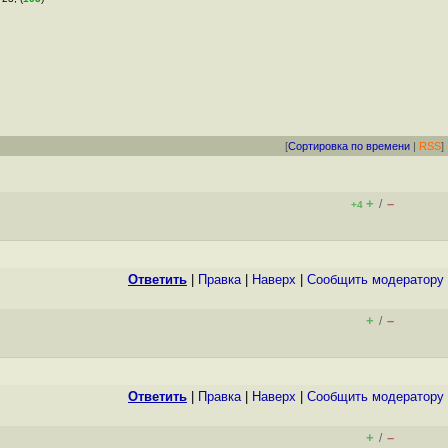
[
Сортировка по времени
|
RSS
]
+
–
/
+4
Ответить
|
Правка
|
Наверх
|
Cообщить модератору
+
–
/
Ответить
|
Правка
|
Наверх
|
Cообщить модератору
+
–
/