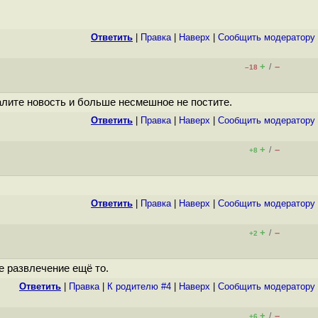
Ответить
|
Правка
|
Наверх
|
Cообщить модератору
+
–
/
–18
алите новость и больше несмешное не постите.
Ответить
|
Правка
|
Наверх
|
Cообщить модератору
+
–
/
+8
Ответить
|
Правка
|
Наверх
|
Cообщить модератору
+
–
/
+2
е развлечение ещё то.
Ответить
|
Правка
|
К родителю #4
|
Наверх
|
Cообщить модератору
+
–
/
+6