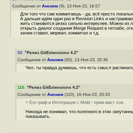
Сообщение от
Аноним
(9), 13-Ноя-23, 16:57
Для того что сам коммитаешь - да, всё просто локально
А дальше идём один раз в Revision Links и настраиваем
жить становится резко сильно интереснее. Можно из л
открыть диалог создания Merge Request в гитлабе, от
зачем ставил, мержил, коммитал и т.д.
50.
"Релиз GitExtensions 4.2"
Сообщение от
Аноним
(50), 13-Ноя-23, 20:36
Чел, ты правда думаешь, что есть смысл распинать
110
.
"Релиз GitExtensions 4.2"
Сообщение от
Аноним
(110), 16-Ноя-23, 20:33
> Его граф и Интеграция с Meld - прям маст хэв.
Никогда не понимал, что полезного в этих запутанн
показывать.