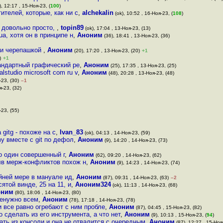
, 12:17 , 15-Ноя-23, (
100
)
ителей, которые, как ни с
,
alchekalin
(ok), 10:52 , 16-Ноя-23, (
108
)
я довольно просто,
,
topin89
(ok), 17:04 , 13-Ноя-23, (13)
ua, хотя он в принципе н
,
Аноним
(36), 18:41 , 13-Ноя-23, (36)
 и черепашкой
,
Аноним
(20), 17:20 , 13-Ноя-23, (20)
+1
)
+1
тандартный графический ре
,
Аноним
(25), 17:35 , 13-Ноя-23, (25)
lstudio microsoft com ru v
,
Аноним
(48), 20:28 , 13-Ноя-23, (48)
-23, (30)
–1
я-23, (32)
-23, (55)
gitg - похоже на с
,
Ivan_83
(ok), 04:13 , 14-Ноя-23, (59)
зу вместе с git по дефол
,
Аноним
(9), 14:20 , 14-Ноя-23, (73)
о один совершенный г
,
Аноним
(62), 09:20 , 14-Ноя-23, (62)
олв мерж-конфликтов похож н
,
Аноним
(9), 14:23 , 14-Ноя-23, (74)
йней мере в мануале ид
,
Аноним
(87), 09:31 , 14-Ноя-23, (63)
–2
ятой винде, 25 на 11, и
,
Аноним324
(ok), 11:13 , 14-Ноя-23, (68)
оним
(80), 18:06 , 14-Ноя-23, (80)
 ненужно всем
,
Аноним
(78), 17:18 , 14-Ноя-23, (78)
 все равно огребают с ним пробле
,
Аноним
(87), 04:45 , 15-Ноя-23, (82)
 сделать из его инструмента, а что нет
,
Аноним
(9), 10:13 , 15-Ноя-23, (
94
)
ать из консоли и она не отвалится с очередным
,
Аноним
(87), 12:27 , 15-Ноя-