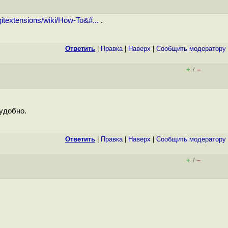
gitextensions/wiki/How-To&#...
.
Ответить
|
Правка
|
Наверх
|
Cообщить модератору
+
–
/
 удобно.
Ответить
|
Правка
|
Наверх
|
Cообщить модератору
+
–
/