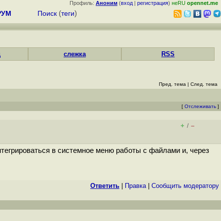
Профиль:
Аноним
(
вход
|
регистрация
)
неRU
opennet.me
РУМ
Поиск
(
теги
)
д
слежка
RSS
Пред. тема
|
След. тема
[
Отслеживать
]
+
–
/
нтегрироваться в системное меню работы с файлами и, через
Ответить
|
Правка
|
Cообщить модератору