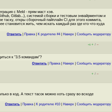
еграция с Meld - прям маст хэв.
ithub, Gitlab...), системой сборки и тестовым энвайрментом и
е таску, откры сборочный пайплайн CI для этого коммита,
е становится жить, чем искать каждый раз где кто что куда
Ответить
|
Правка
|
К родителю #4
|
Наверх
|
Cообщить модератору
+
–
/
+6
иться к "3.5 командам"?
Ответить
|
Правка
|
Наверх
|
Cообщить модератору
+
–
/
ько в код. А текст тасок можно хоть сразу во вскоде
Ответить
|
Правка
|
К родителю #10
|
Наверх
|
Cообщить модератору