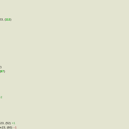
23, (
112
)
2)
(
87
)
+2
-23, (52)
+1
я-23, (60)
–1