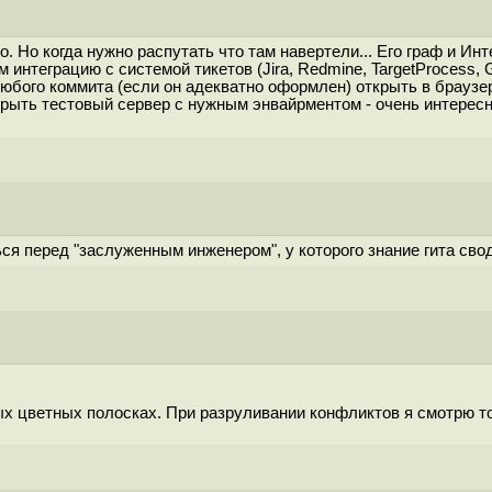
. Но когда нужно распутать что там навертели... Его граф и Инт
 интеграцию с системой тикетов (Jira, Redmine, TargetProcess, G
юбого коммита (если он адекватно оформлен) открыть в браузер
крыть тестовый сервер с нужным энвайрментом - очень интересне
ся перед "заслуженным инженером", у которого знание гита свод
ых цветных полосках. При разруливании конфликтов я смотрю тол