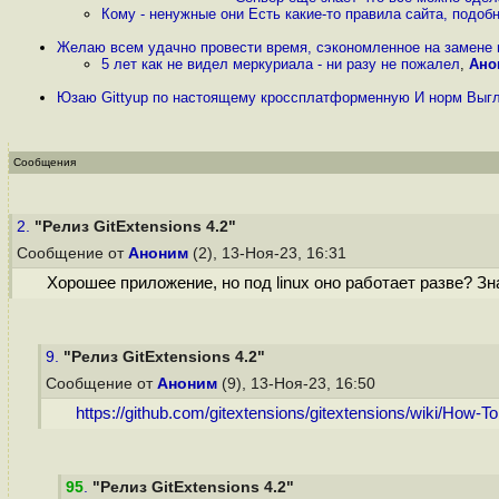
Кому - ненужные они Есть какие-то правила сайта, под
Желаю всем удачно провести время, сэкономленное на замене
5 лет как не видел меркуриала - ни разу не пожалел
,
Ано
Юзаю Gittyup по настоящему кроссплатформенную И норм Выгл
Сообщения
2.
"Релиз GitExtensions 4.2"
Сообщение от
Аноним
(2), 13-Ноя-23, 16:31
Хорошее приложение, но под linux оно работает разве? З
9.
"Релиз GitExtensions 4.2"
Сообщение от
Аноним
(9), 13-Ноя-23, 16:50
https://github.com/gitextensions/gitextensions/wiki/How-To:
95
.
"Релиз GitExtensions 4.2"