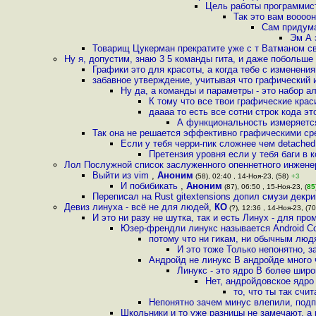
Цель работы программис
Так это вам воооон
Сам придума
Эм А 
Товарищ Цукерман прекратите уже с т Ватманом с
Ну я, допустим, знаю 3 5 команды гита, и даже побольше -
Графики это для красоты, а когда тебе с изменения
забавное утверждение, учитывая что графический 
Ну да, а команды и параметры - это набор 
К тому что все твои графические кра
даааа то есть все сотни строк кода эт
А функциональность измеряется
Так она не решается эффективно графическими ср
Если у тебя черри-пик сложнее чем detached
Претензия уровня если у тебя баги в к
Лол Послужной список заслуженного опеннетного инжене
Выйти из vim
,
Аноним
(58), 02:40 , 14-Ноя-23, (58)
+3
И побибикать
,
Аноним
(87), 06:50 , 15-Ноя-23, (
85
Переписал на Rust gitextensions допил смузи дек
Девиз линуха - всё не для людей
,
КО
(?), 12:36 , 14-Ноя-23, (70
И это ни разу не шутка, так и есть Линух - для пр
Юзер-френдли линукс называется Android С
потому что ни гикам, ни обычным люд
И это тоже Только непонятно, 
Андройд не линукс В андройде много
Линукс - это ядро В более шир
Нет, андройдовское ядро
то, что ты так счи
Непонятно зачем минус влепили, под
Школьники и то уже разницы не замечают, а