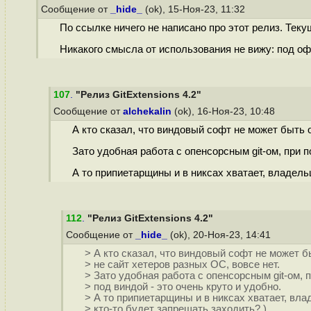
Сообщение от
_hide_
(ok), 15-Ноя-23, 11:32
По ссылке ничего не написано про этот релиз. Тек
Никакого смысла от использования не вижу: под оф
107
.
"Релиз GitExtensions 4.2"
Сообщение от
alchekalin
(ok), 16-Ноя-23, 10:48
А кто сказал, что виндовый софт не может быть 
Зато удобная работа с опенсорсным git-ом, при п
А то припиетарщины и в никсах хватает, владель
112
.
"Релиз GitExtensions 4.2"
Сообщение от
_hide_
(ok), 20-Ноя-23, 14:41
> А кто сказал, что виндовый софт не может б
> не сайт хетеров разных ОС, вовсе нет.
> Зато удобная работа с опенсорсным git-ом, 
> под виндой - это очень круто и удобно.
> А то припиетарщины и в никсах хватает, вл
> кто-то будет запрещать заходить? )