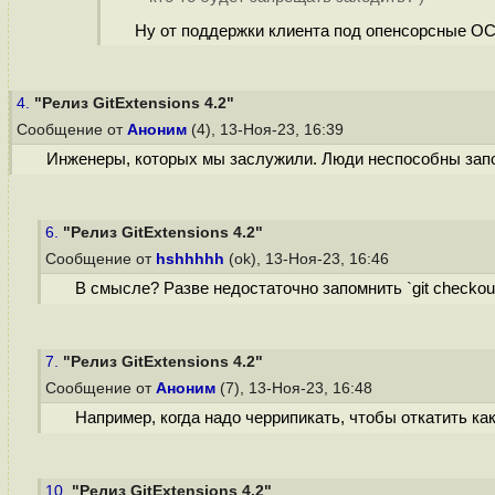
Ну от поддержки клиента под опенсорсные ОС
4.
"Релиз GitExtensions 4.2"
Сообщение от
Аноним
(4), 13-Ноя-23, 16:39
Инженеры, которых мы заслужили. Люди неспособны запомн
6.
"Релиз GitExtensions 4.2"
Сообщение от
hshhhhh
(ok), 13-Ноя-23, 16:46
В смысле? Разве недостаточно запомнить `git checkout
7.
"Релиз GitExtensions 4.2"
Сообщение от
Аноним
(7), 13-Ноя-23, 16:48
Например, когда надо черрипикать, чтобы откатить к
10.
"Релиз GitExtensions 4.2"