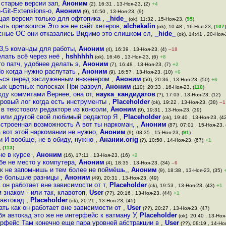
 старые версии зап
,
Аноним
(2), 16:31 , 13-Ноя-23, (2)
+4
n-Git-Extensions-o
,
Аноним
(9), 16:50 , 13-Ноя-23, (9)
ущая версия только для офтопика
,
_hide_
(ok), 11:32 , 15-Ноя-23, (
95
)
ыть opensource Это же не сайт хетеров
,
alchekalin
(ok), 10:48 , 16-Ноя-23, (
107
)
рсные ОС они отказались Видимо это слишком сл
,
_hide_
(ok), 14:41 , 20-Ноя-
3,5 команды для работы
,
Аноним
(4), 16:39 , 13-Ноя-23, (4)
–18
елать всё через неё
,
hshhhhh
(ok), 16:46 , 13-Ноя-23, (6)
+8
то патч, удобнее делать э
,
Аноним
(7), 16:48 , 13-Ноя-23, (7)
+2
Но когда нужно распутать
,
Аноним
(9), 16:57 , 13-Ноя-23, (10)
+6
аться перед заслуженным инженером
,
Аноним
(50), 20:36 , 13-Ноя-23, (50)
+6
ных цветных полосках При разрул
,
Аноним
(110), 20:33 , 16-Ноя-23, (
110
)
ду коммитами Вернее, она от
,
наука_кандидатов
(?), 17:03 , 13-Ноя-23, (12)
ровый лог когда есть инструменты
,
Placeholder
(ok), 19:22 , 13-Ноя-23, (38)
–1
я в текстовом редакторе из консоли
,
Аноним
(9), 19:31 , 13-Ноя-23, (39)
- Ну или другой свой любимый редактор Я
,
Placeholder
(ok), 19:40 , 13-Ноя-23, (4
 встроенная возможность А вот ты наркоман,
,
Аноним
(87), 07:01 , 15-Ноя-23, 
а вот этой наркомании не нужно
,
Аноним
(9), 08:35 , 15-Ноя-23, (
91
)
ли И вообще, не в обиду, нужно
,
Анании.orig
(?), 10:50 , 14-Ноя-23, (67)
+1
 (
113
)
 не в курсе
,
Аноним
(16), 17:11 , 13-Ноя-23, (16)
+2
бе не место у компутера
,
Аноним
(4), 18:35 , 13-Ноя-23, (34)
–6
ак не запомнишь и тем более не поймёшь,
,
Аноним
(9), 18:38 , 13-Ноя-23, (35)
ве большие разницы
,
Аноним
(49), 20:31 , 13-Ноя-23, (49)
он работает вне зависимости от т
,
Placeholder
(ok), 19:53 , 13-Ноя-23, (43)
+1
знаком - или так, клавотоп
,
User
(??), 20:16 , 13-Ноя-23, (44)
+1
 автокад
,
Placeholder
(ok), 20:21 , 13-Ноя-23, (45)
ть как он работает вне зависимости от
,
User
(??), 20:27 , 13-Ноя-23, (47)
бя автокад это же не интерфейс к ватману У
,
Placeholder
(ok), 20:40 , 13-Ноя
рфейс Там конечно еще пара уровней абстракции в
,
User
(??), 08:19 , 14-Но