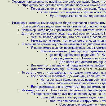
Хорошее приложение, но под linux оно работает разве Знаю, что
https github com gitextensions gitextensions wiki How-To -ru
По ссылке ничего не написано про этот релиз Тек
А кто сказал, что виндовый софт не может б
Ну от поддержки клиента под опенсо
Инженеры, которых мы заслужили Люди неспособны запомнить 
В смысле Разве недостаточно запомнить git checkout и д
Например, когда надо черрипикать, чтобы откатить какой-
Для того что сам коммитаешь - да, всё просто локально 
Чел, ты правда думаешь, что есть смысл распин
Никогда не понимал, что полезного в этих запутан
В терминале крайне неудобная навигация по диффам меж
Я не понимаю а зачем просматривать весь километ
Ловите наркомана, у него git log открываетс
git config --global core pager vim -R 
Тоже так делаю и что Более того это
Для логов или дефолт или tig, 
Вот что-что, а лучше vimdiff ещё ничего не изобре
Для этого изобрели tig
,
Аноним
(113), 13:56 , 30-Дек-23,
То есть то что с гитом работают не только инженеры - ты
все способны запомнить 3,5 команды, если нет - те
Ну ты вот куда более простые вещи всё ник
Способен запомнить и хочет запоминать - д
Если работаешь с инструментом надо понимать как 
Инженер, ты как - с Кульманом, Ватманом и Рейсфедером 
Ты еще скажи что до сих пор их используешь, а не
Если работаешь с инструментом надо понима
Лол, так это разные инструменты У те
Совершенно определенно - инте