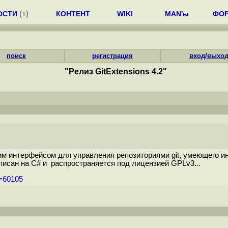
ОСТИ
(
+
)
КОНТЕНТ
WIKI
MAN'ы
ФО
поиск
регистрация
вход/выхо
"Релиз GitExtensions 4.2"
им интерфейсом для управления репозиториями git, умеющего и
аписан на C# и распространяется под лицензией GPLv3...
m=60105