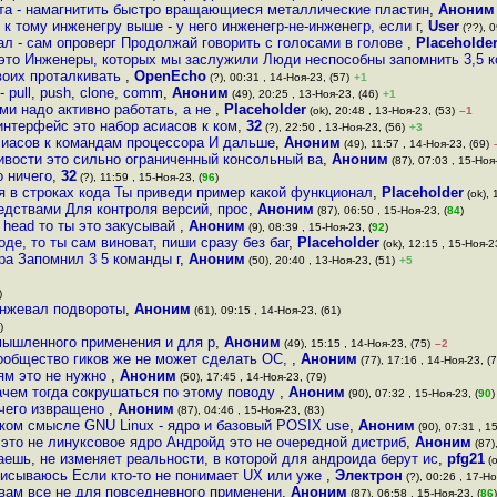
та - намагнитить быстро вращающиеся металлические пластин
,
Аноним
 к тому инженегру выше - у него инженегр-не-инженегр, если г
,
User
(??), 0
л - сам опроверг Продолжай говорить с голосами в голове
,
Placeholde
это Инженеры, которых мы заслужили Люди неспособны запомнить 3,5 
воих проталкивать
,
OpenEcho
(?), 00:31 , 14-Ноя-23, (57)
+1
 pull, push, clone, comm
,
Аноним
(49), 20:25 , 13-Ноя-23, (46)
+1
ми надо активно работать, а не
,
Placeholder
(ok), 20:48 , 13-Ноя-23, (53)
–1
интерфейс это набор асиасов к ком
,
32
(?), 22:50 , 13-Ноя-23, (56)
+3
алиасов к командам процессора И дальше
,
Аноним
(49), 11:57 , 14-Ноя-23, (69)
сивости это сильно ограниченный консольный ва
,
Аноним
(87), 07:03 , 15-Ноя-
о ничего
,
32
(?), 11:59 , 15-Ноя-23, (
96
)
 в строках кода Ты приведи пример какой функционал
,
Placeholder
(ok), 
едствами Для контроля версий, прос
,
Аноним
(87), 06:50 , 15-Ноя-23, (
84
)
 head то ты это закусывай
,
Аноним
(9), 08:39 , 15-Ноя-23, (
92
)
оде, то ты сам виноват, пиши сразу без баг
,
Placeholder
(ok), 12:15 , 15-Ноя-23
ра Запомнил 3 5 команды г
,
Аноним
(50), 20:40 , 13-Ноя-23, (51)
+5
)
ринжевал подвороты
,
Аноним
(61), 09:15 , 14-Ноя-23, (61)
)
омышленного применения и для р
,
Аноним
(49), 15:15 , 14-Ноя-23, (75)
–2
ообщество гиков же не может сделать ОС,
,
Аноним
(77), 17:16 , 14-Ноя-23, (7
ям это не нужно
,
Аноним
(50), 17:45 , 14-Ноя-23, (79)
зачем тогда сокрушаться по этому поводу
,
Аноним
(90), 07:32 , 15-Ноя-23, (
90
)
 чего извращено
,
Аноним
(87), 04:46 , 15-Ноя-23, (83)
оком смысле GNU Linux - ядро и базовый POSIX use
,
Аноним
(90), 07:31 , 15
 это не линуксовое ядро Андройд это не очередной дистриб
,
Аноним
(87)
таешь, не изменяет реальности, в которой для андроида берут ис
,
pfg21
(o
писываюсь Если кто-то не понимает UX или уже
,
Электрон
(?), 00:26 , 17-Но
 вам все не для повседневного применени
,
Аноним
(87), 06:58 , 15-Ноя-23, (
86
)