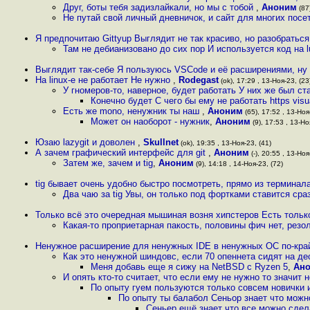
Друг, боты тебя задизлайкали, но мы с тобой
,
Аноним
(87)
Не путай свой личный дневничок, и сайт для многих посет
Я предпочитаю Gittyup Выглядит не так красиво, но разобратьс
Там не дебианизовано до сих пор И используется код на l
Выглядит так-себе Я пользуюсь VSCode и её расширениями, ну
На linux-е не работает Не нужно
,
Rodegast
(ok), 17:29 , 13-Ноя-23, (23
У гномеров-то, наверное, будет работать У них же был с
Конечно будет С чего бы ему не работать https visua
Есть же mono, ненужник ты наш
,
Аноним
(65), 17:52 , 13-Ноя
Может он наоборот - нужник
,
Аноним
(9), 17:53 , 13-Но
Юзаю lazygit и доволен
,
Skullnet
(ok), 19:35 , 13-Ноя-23, (41)
А зачем графический интерфейс для git
,
Аноним
(-), 20:55 , 13-Ноя
Затем же, зачем и tig
,
Аноним
(9), 14:18 , 14-Ноя-23, (72)
tig бывает очень удобно быстро посмотреть, прямо из терминала 
Два чаю за tig Увы, он только под фортками ставится сра
Только всё это очередная мышиная возня хипстеров Есть тольк
Какая-то проприетарная пакость, половины фич нет, рез
Ненужное расширение для ненужных IDE в ненужных ОС по-кра
Как это ненужной шиндовс, если 70 опеннета сидят на дес
Меня добавь еще я сижу на NetBSD с Ryzen 5
,
Ан
И опять кто-то считает, что если ему не нужно то значит
По опыту гуем пользуются только совсем новички и
По опыту ты балабол Сеньор знает что можно
Сеньер ещё знает что все можно сдел