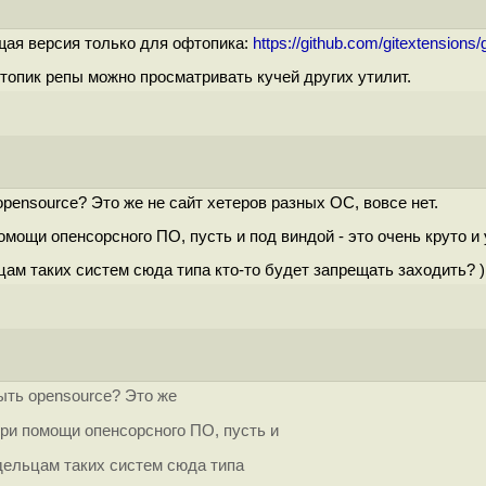
ущая версия только для офтопика:
https://github.com/gitextensions/
топик репы можно просматривать кучей других утилит.
opensource? Это же не сайт хетеров разных ОС, вовсе нет.
омощи опенсорсного ПО, пусть и под виндой - это очень круто и
цам таких систем сюда типа кто-то будет запрещать заходить? )
ыть opensource? Это же
при помощи опенсорсного ПО, пусть и
адельцам таких систем сюда типа