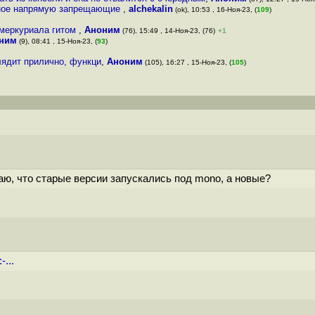
обное напрямую запрещающие
,
alchekalin
(ok), 10:53 , 16-Ноя-23, (
109
)
 меркуриала гитом
,
Аноним
(76), 15:49 , 14-Ноя-23, (76)
+1
ним
(9), 08:41 , 15-Ноя-23, (
93
)
ядит прилично, функци
,
Аноним
(105), 16:27 , 15-Ноя-23, (
105
)
наю, что старые версии запускались под mono, а новые?
-...