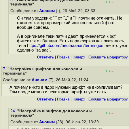
+
–
/
терминала"
Сообщение от
Аноним
(-), 26-Май-22, 03:33
Он там уродский: "l" от "1" и "I" почти не отличить. Не
годится как програмерский или консольный фонт
вообще совсем.
А в оригинале таки патчи дают, применяется к bdf,
фиксит этот булшит. Есть пара форков как оказалось,
типа
https://github.com/neutaaaaan/termingus
где это уже
сделано "за вас".
Ответить
|
Правка
|
Наверх
|
Cообщить модератору
7.
"Настройка шрифтов для консоли и
+
–
/
терминала"
Сообщение от
Аноним
(7), 26-Май-22, 11:24
А почему никто в ядро нужный шрифт не вкомпиливает?
Там вроде можно и некоторые шрифты уже есть...
Ответить
|
Правка
|
Наверх
|
Cообщить модератору
24.
"Настройка шрифтов для консоли и
+
–
/
терминала"
Сообщение от
Аноним
(23), 06-Июн-22, 13:39