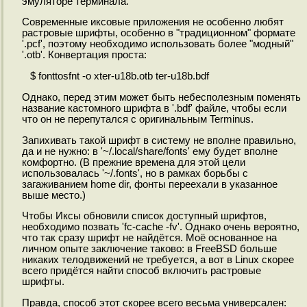
эмуляторе терминала.
Современные иксовые приложения не особенно любят
растровые шрифты, особенно в "традиционном" формате
'.pcf', поэтому необходимо использовать более "модный"
'.otb'. Конвертация проста:
$ fonttosfnt -o xter-u18b.otb ter-u18b.bdf
Однако, перед этим может быть небесполезным поменять
название кастомного шрифта в '.bdf' файле, чтобы если
что он не перепутался с оригинальным Terminus.
Запихивать такой шрифт в систему не вполне правильно,
да и не нужно: в '~/.local/share/fonts' ему будет вполне
комфортно. (В прежние времена для этой цели
использовалась '~/.fonts', но в рамках борьбы с
загаживанием home dir, фонты переехали в указанное
выше место.)
Чтобы Иксы обновили список доступный шрифтов,
необходимо позвать 'fc-cache -fv'. Однако очень вероятно,
что так сразу шрифт не найдётся. Моё основанное на
личном опыте заключение таково: в FreeBSD больше
никаких телодвижений не требуется, а вот в Linux скорее
всего придётся найти способ включить растровые
шрифты.
Правда, способ этот скорее всего весьма универсален: