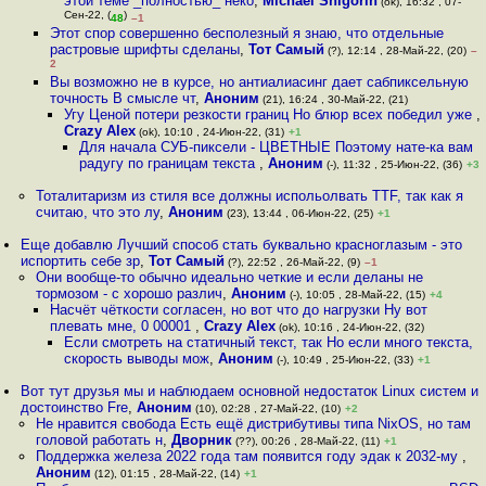
этой теме _полностью_ неко
,
Michael Shigorin
(ok), 16:32 , 07-
Сен-22, (
)
48
–1
Этот спор совершенно бесполезный я знаю, что отдельные
растровые шрифты сделаны
,
Тот Самый
(?), 12:14 , 28-Май-22, (20)
–
2
Вы возможно не в курсе, но антиалиасинг дает сабпиксельную
точность В смысле чт
,
Аноним
(21), 16:24 , 30-Май-22, (21)
Угу Ценой потери резкости границ Но блюр всех победил уже
,
Crazy Alex
(ok), 10:10 , 24-Июн-22, (31)
+1
Для начала СУБ-пиксели - ЦВЕТНЫЕ Поэтому нате-ка вам
радугу по границам текста
,
Аноним
(-), 11:32 , 25-Июн-22, (36)
+3
Тоталитаризм из стиля все должны испольолвать TTF, так как я
считаю, что это лу
,
Аноним
(23), 13:44 , 06-Июн-22, (25)
+1
Еще добавлю Лучший способ стать буквально краснoглазым - это
испортить себе зр
,
Тот Самый
(?), 22:52 , 26-Май-22, (9)
–1
Они вообще-то обычно идеально четкие и если деланы не
тормозом - с хорошо различ
,
Аноним
(-), 10:05 , 28-Май-22, (15)
+4
Насчёт чёткости согласен, но вот что до нагрузки Ну вот
плевать мне, 0 00001
,
Crazy Alex
(ok), 10:16 , 24-Июн-22, (32)
Если смотреть на статичный текст, так Но если много текста,
скорость выводы мож
,
Аноним
(-), 10:49 , 25-Июн-22, (33)
+1
Вот тут друзья мы и наблюдаем основной недостаток Linux систем и
достоинство Fre
,
Аноним
(10), 02:28 , 27-Май-22, (10)
+2
Не нравится свобода Есть ещё дистрибутивы типа NixOS, но там
головой работать н
,
Дворник
(??), 00:26 , 28-Май-22, (11)
+1
Поддержка железа 2022 года там появится году эдак к 2032-му
,
Аноним
(12), 01:15 , 28-Май-22, (14)
+1