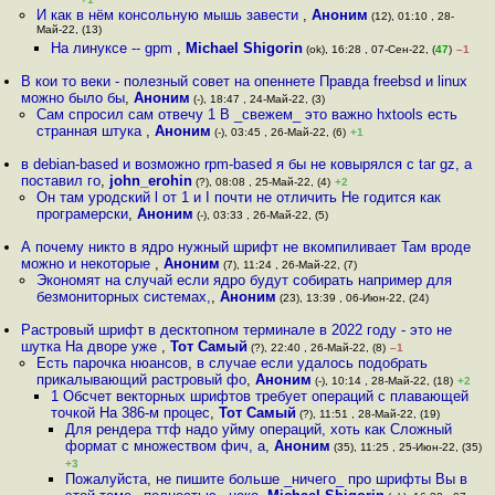
И как в нём консольную мышь завести
,
Аноним
(12), 01:10 , 28-
Май-22, (13)
На линуксе -- gpm
,
Michael Shigorin
(ok), 16:28 , 07-Сен-22, (
47
)
–1
В кои то веки - полезный совет на опеннете Правда freebsd и linux
можно было бы
,
Аноним
(-), 18:47 , 24-Май-22, (3)
Сам спросил сам отвечу 1 В _свежем_ это важно hxtools есть
странная штука
,
Аноним
(-), 03:45 , 26-Май-22, (6)
+1
в debian-based и возможно rpm-based я бы не ковырялся с tar gz, а
поставил го
,
john_erohin
(?), 08:08 , 25-Май-22, (4)
+2
Он там уродский l от 1 и I почти не отличить Не годится как
програмерски
,
Аноним
(-), 03:33 , 26-Май-22, (5)
А почему никто в ядро нужный шрифт не вкомпиливает Там вроде
можно и некоторые
,
Аноним
(7), 11:24 , 26-Май-22, (7)
Экономят на случай если ядро будут собирать например для
безмониторных системах,
,
Аноним
(23), 13:39 , 06-Июн-22, (24)
Растровый шрифт в десктопном терминале в 2022 году - это не
шутка На дворе уже
,
Тот Самый
(?), 22:40 , 26-Май-22, (8)
–1
Есть парочка нюансов, в случае если удалось подобрать
прикалывающий растровый фо
,
Аноним
(-), 10:14 , 28-Май-22, (18)
+2
1 Обсчет векторных шрифтов требует операций с плавающей
точкой На 386-м процес
,
Тот Самый
(?), 11:51 , 28-Май-22, (19)
Для рендера ттф надо уйму операций, хоть как Сложный
формат с множеством фич, а
,
Аноним
(35), 11:25 , 25-Июн-22, (35)
+3
Пожалуйста, не пишите больше _ничего_ про шрифты Вы в