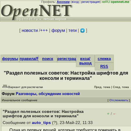
Профиль:
Аноним
(
вход
|
регистрация
)
неRU
opennet.me
[
новости
/
+++
|
форум
|
теги
|
]
форумы
правила/FAQ
поиск
регистрация
вход/
слежка
выход
RSS
"Раздел полезных советов: Настройка шрифтов для
консоли и терминала"
Вариант для распечатки
Пред. тема
|
След. тема
Форум
Разговоры, обсуждение новостей
Изначальное сообщение
[
Отслеживать
]
"Раздел полезных советов: Настройка
+
–
/
шрифтов для консоли и терминала"
Сообщение от
auto_tips
(?), 23-Май-22, 11:33
Одна из первых вещей, которые требуется поменять в