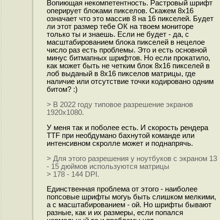
Вопиющая некомпетентность. Растровый шрифт
оперирует блоками пикселов. Скажем 8х16
означает что это массив 8 на 16 пикселей. Будет
ли этот размер тебе ОК на твоем мониторе
только ты и знаешь. Если не будет - да, с
масштабированием блока пикселей в нецелое
число раз есть проблемы. Это и есть основной
минус битмапных шрифтов. Но если прокатило,
как может быть не четким блок 8х16 пикселей в
лоб выданый в 8х16 пикселов матрицы, где
наличие или отсутствие точки кодировано одним
битом? :)
> В 2022 году типовое разрешение экранов
1920х1080.
У меня так и поболее есть. И скорость рендера
TTF при необдумано бахнутой команде или
интенсивном скролле может и поднапрячь.
> Для этого разрешения у ноутбуков с экраном 13
- 15 дюймов используются матрицы
> 178 - 144 DPI.
Единственная проблема от этого - наиболее
попсовые шрифты могуь быть слишком мелкими,
а с масштабированием - ой. Но шрифты бывают
разные, как и их размеры, если попался