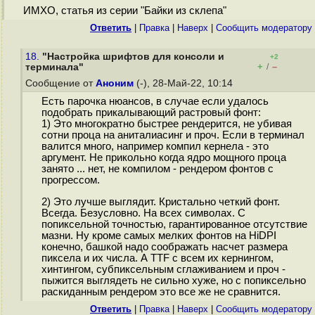
ИМХО, статья из серии "Байки из склепа"
Ответить
|
Правка
|
Наверх
|
Cообщить модератору
18.
"Настройка шрифтов для консоли и
+2
+
–
терминала"
/
Сообщение от
Аноним
(-), 28-Май-22, 10:14
Есть парочка нюансов, в случае если удалось
подобрать прикалывающий растровый фонт:
1) Это многократно быстрее рендерится, не убивая
сотни проца на аниталиасинг и проч. Если в терминал
валится много, например компил кернела - это
аргумент. Не прикольно когда ядро мощного проца
занято ... нет, не компилом - рендером фонтов с
прогрессом.
2) Это лучше выглядит. Кристально четкий фонт.
Всегда. Безусловно. На всех символах. С
попиксельной точностью, гарантированное отсутствие
мазни. Ну кроме самых мелких фонтов на HiDPI
конечно, башкой надо соображать насчет размера
пиксела и их числа. А TTF с всем их кернингом,
хинтингом, субпиксельным сглаживанием и проч -
пыжится выглядеть не сильно хуже, но с попиксельно
раскиданным рендером это все же не сравнится.
Ответить
|
Правка
|
Наверх
|
Cообщить модератору