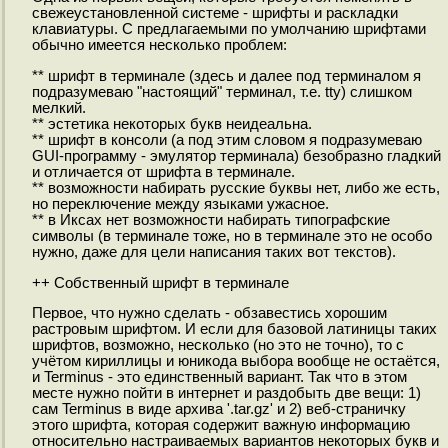
свежеустановленной системе - шрифты и раскладки
клавиатуры. С предлагаемыми по умолчанию шрифтами
обычно имеется несколько проблем:
** шрифт в терминале (здесь и далее под терминалом я
подразумеваю "настоящий" терминал, т.е. tty) слишком
мелкий.
** эстетика некоторых букв неидеальна.
** шрифт в консоли (а под этим словом я подразумеваю
GUI-программу - эмулятор терминала) безобразно гладкий
и отличается от шрифта в терминале.
** возможности набирать русские буквы нет, либо же есть,
но переключение между языками ужасное.
** в Иксах нет возможности набирать типографские
символы (в терминале тоже, но в терминале это не особо
нужно, даже для цели написания таких вот текстов).
++ Собственный шрифт в терминале
Первое, что нужно сделать - обзавестись хорошим
растровым шрифтом. И если для базовой латиницы таких
шрифтов, возможно, несколько (но это не точно), то с
учётом кириллицы и юникода выбора вообще не остаётся,
и Terminus - это единственный вариант. Так что в этом
месте нужно пойти в интернет и раздобыть две вещи: 1)
сам Terminus в виде архива '.tar.gz' и 2) веб-страничку
этого шрифта, которая содержит важную информацию
относительно настраиваемых вариантов некоторых букв и