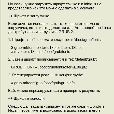
Но если нужно загрузить шрифт так же и в initrd, я не
представляю как это можно сделать в Slackware.
++ Шрифт в загрузчике
Если хочется использовать тот же шрифт и в меню
загрузчика, вот как это делается для Arch-подобных Linux-
дистрибутивов и загрузчика GRUB 2.
1. Шрифт в '.pf2' формате кладётся в '/boot/grub/fonts':
$ grub-mkfont -o xter-u18b.ps2 ter-u18b.bdf
# mv xter-u18b.ps2 /boot/grub/fonts
2. Затем шрифт прописывается в '/etc/default/grub':
GRUB_FONT="/boot/grub/fonts/xter-u18b.pf2"
3. Регенерируется реальный конфиг груба:
# grub-mkconfig -o /boot/grub/grub.cfg
Всё, можно перезагружаться и проверять результат.
++ Шрифт в консоли
Следующая задача - запихнуть тот же самый шрифт в
Иксы, чтобы иметь возможность использовать его в