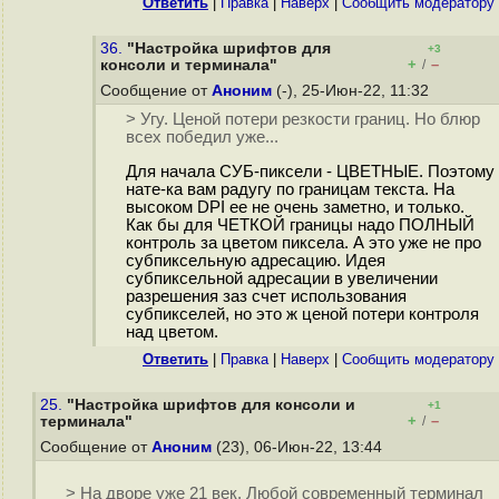
Ответить
|
Правка
|
Наверх
|
Cообщить модератору
36.
"Настройка шрифтов для
+3
+
–
консоли и терминала"
/
Сообщение от
Аноним
(-), 25-Июн-22, 11:32
> Угу. Ценой потери резкости границ. Но блюр
всех победил уже...
Для начала СУБ-пиксели - ЦВЕТНЫЕ. Поэтому
нате-ка вам радугу по границам текста. На
высоком DPI ее не очень заметно, и только.
Как бы для ЧЕТКОЙ границы надо ПОЛНЫЙ
контроль за цветом пиксела. А это уже не про
субпиксельную адресацию. Идея
субпиксельной адресации в увеличении
разрешения заз счет использования
субпикселей, но это ж ценой потери контроля
над цветом.
Ответить
|
Правка
|
Наверх
|
Cообщить модератору
25.
"Настройка шрифтов для консоли и
+1
+
–
терминала"
/
Сообщение от
Аноним
(23), 06-Июн-22, 13:44
> На дворе уже 21 век. Любой современный терминал