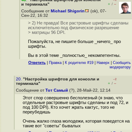
+
–
и терминала"
/
Сообщение от
Michael Shigorin
(ok), 07-
Сен-22, 16:32
> 2) Не правда! Все растровые шрифты сделаны
исключительно под физическое разрешение
> матрицы 96 DPI.
Пожалуйста, не пишите больше _ничего_ про
шрифты.
Вы в этой теме _полностью_ некомпетентны.
Ответить
|
Правка
|
К родителю #19
|
Наверх
|
Cообщить
модератору
20.
"Настройка шрифтов для консоли и
–2
+
–
терминала"
/
Сообщение от
Тот Самый
(?), 28-Май-22, 12:14
Этот спор совершенно бесполезный (я знаю, что
отдельные растровые шрифты сделаны и под 72, и
под 100 DPI). Кто хочет жрать кактус, того не
переубедишь
Очень жалко глаза молодежи, которая поведется на
такие вот "советы" бывалых