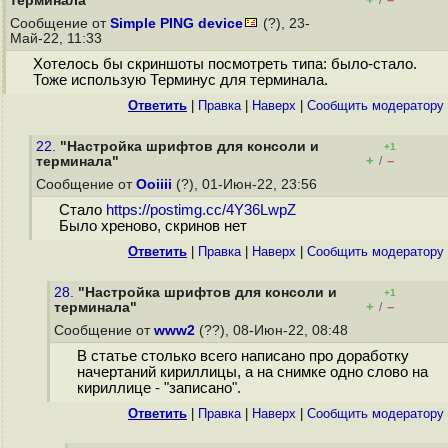
терминала"
/
Сообщение от
Simple PING device
(?), 23-
Май-22, 11:33
Хотелось бы скриншоты посмотреть типа: было-стало.
Тоже использую Терминус для терминала.
Ответить
|
Правка
|
Наверх
|
Cообщить модератору
22.
"Настройка шрифтов для консоли и
+1
+
–
терминала"
/
Сообщение от
Ooiiii
(?), 01-Июн-22, 23:56
Стало
https://postimg.cc/4Y36LwpZ
Было хреново, скринов нет
Ответить
|
Правка
|
Наверх
|
Cообщить модератору
28.
"Настройка шрифтов для консоли и
+1
+
–
терминала"
/
Сообщение от
www2
(??), 08-Июн-22, 08:48
В статье столько всего написано про доработку
начертаний кириллицы, а на снимке одно слово на
кириллице - "записано".
Ответить
|
Правка
|
Наверх
|
Cообщить модератору