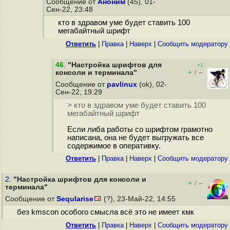
Сообщение от
Аноним
(45), 01-
Сен-22, 23:48
кто в здравом уме будет ставить 100
мегабайтный шрифт
Ответить
|
Правка
|
Наверх
|
Cообщить модератору
46
.
"Настройка шрифтов для
+1
+
–
консоли и терминала"
/
Сообщение от
pavlinux
(ok), 02-
Сен-22, 19:29
> кто в здравом уме будет ставить 100
мегабайтный шрифт
Если либа работы со шрифтом грамотно
написана, она не будет выгружать все
содержимое в оперативку.
Ответить
|
Правка
|
Наверх
|
Cообщить модератору
2.
"Настройка шрифтов для консоли и
+
–
/
терминала"
Сообщение от
Seqularise
(?), 23-Май-22, 14:55
без kmscon особого смысла всё это не имеет кмк
Ответить
|
Правка
|
Наверх
|
Cообщить модератору