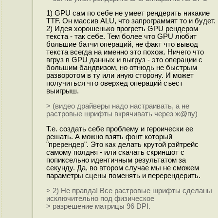
1) GPU сам по себе не умеет рендерить никакие
TTF. Он массив ALU, что запрограммят то и будет.
2) Идея хорошенько прогреть GPU рендером
текста - так себе. Тем более что GPU любит
большие батчи операций, не факт что вывод
текста всегда на именно это похож. Ничего что
вгруз в GPU данных и выгруз - это операции с
большим бандвизом, но отнюдь не быстрым
разворотом в ту или иную сторону. И может
получиться что оверхед операций съест
выигрыш.
> (видео драйверы надо настраивать, а не
растровые шрифты вкрячивать через ж@пу)
Т.е. создать себе проблему и героически ее
решать. А можно взять фонт который
"пререндер". Это как делать крутой рэйтрейс
самому полдня - или скачать скриншот с
попиксельно идентичным результатом за
секунду. Да, во втором случае мы не сможем
параметры сцены поменять и перерендерить.
> 2) Не правда! Все растровые шрифты сделаны
исключительно под физическое
> разрешение матрицы 96 DPI.