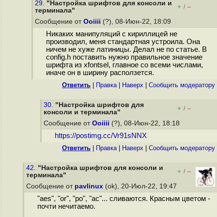
29.
"Настройка шрифтов для консоли и
+
–
/
терминала"
Сообщение от
Ooiiii
(?), 08-Июн-22, 18:09
Никаких манипуляций с кириллицей не
производил, меня стандартная устроила. Она
ничем не хуже латиницы. Делал не по статье. В
config.h поставить нужно правильное значение
шрифта из xfontsel, главное со всеми числами,
иначе он в ширину расползется.
Ответить
|
Правка
|
Наверх
|
Cообщить модератору
30.
"Настройка шрифтов для
+
–
/
консоли и терминала"
Сообщение от
Ooiiii
(?), 08-Июн-22, 18:18
https://postimg.cc/Vr91sNNX
Ответить
|
Правка
|
Наверх
|
Cообщить модератору
42.
"Настройка шрифтов для консоли и
+
–
/
терминала"
Сообщение от
pavlinux
(ok), 20-Июл-22, 19:47
"aes", "or", "po", "ac"... сливаются. Красным цветом -
почти нечитаемо.