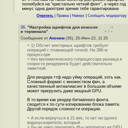
полюбуйся на "кристально четкий фонт", а через год
минус одна диоптрия зрения тебе гарантирована
Ответить
|
Правка
|
Наверх
|
Cообщить модератору
35.
"Настройка шрифтов для консоли
+3
+
–
и терминала"
/
Сообщение от
Аноним
(35), 25-Июн-22, 11:25
> 1) Обсчет векторных шрифтов требует
операций с плавающей точкой. На 386-м
процессоре
> без математического сопроцессора разница в
скорости рендеринга будет действительно
заметной.
Для рендера ттф надо уйму операций, хоть как.
Сложный формат с множеством фич, а
качественный антиалиасинг в большом объеме
может пригрузить даже мощный GPU.
В то время как рендер битмапного фонта
сводится к по сути копированию блока памяти.
Другой порядок сложности операции.
> А если вернуться в 21 век, то нет ни одного
видеоускорителя, который
> бы не умел рендерить ttf-ы аппаратно на GPU