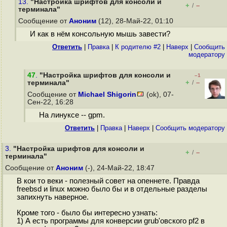
13.
"Настройка шрифтов для консоли и
+
–
/
терминала"
Сообщение от
Аноним
(12), 28-Май-22, 01:10
И как в нём консольную мышь завести?
Ответить
|
Правка
|
К родителю #2
|
Наверх
|
Cообщить
модератору
47
.
"Настройка шрифтов для консоли и
–1
+
–
терминала"
/
Сообщение от
Michael Shigorin
(ok), 07-
Сен-22, 16:28
На линуксе -- gpm.
Ответить
|
Правка
|
Наверх
|
Cообщить модератору
3.
"Настройка шрифтов для консоли и
+
–
/
терминала"
Сообщение от
Аноним
(-), 24-Май-22, 18:47
В кои то веки - полезный совет на опеннете. Правда
freebsd и linux можно было бы и в отдельные разделы
запихнуть наверное.
Кроме того - было бы интересно узнать:
1) А есть программы для конверсии grub'овского pf2 в