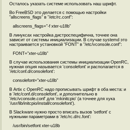
Осталось указать системе использовать наш шрифт.
Во FreeBSD это делается с помощью настройки
"allscreens_flags" в "/etc/rc.conf":
allscreens_flags="-f xter-u18b"
В линуксах настройка дистроспецифична, точнее она
зависит от системы инициализации. В случае systemd это
настраивается установкой "FONT" в "/etc/vconsole.conf":
FONT="xter-u18b"
В случае использования системы инициализации OpenRC,
нужная опция называется 'consolefont' и располагается в
'/etc/conf.d/consolefont':
consolefont="xter-u18b"
В Artix с OpenRC надо прописывать шрифт в оба места: и
в '/etc/conf.d/consolefont', и дополнительно в
'/etc/vconsole.conf' для 'mkinitcpio' (а точнее для хука
'/usr/lib/initcpio/install/consolefont').
В Slackware нужно просто вписать вызов 'setfont' с
нужными параметрами в '/etc/rc.d/rc.font':
/usr/bin/setfont xter-u18b