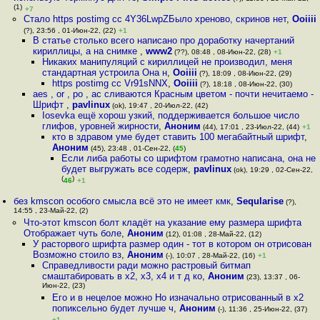
(1)
+7
Стало https postimg cc 4Y36LwpZБыло хреново, скринов нет
,
Ooiiii
(?), 23:56 , 01-Июн-22, (22)
+1
В статье столько всего написано про доработку начертаний
кириллицы, а на снимке
,
www2
(??), 08:48 , 08-Июн-22, (28)
+1
Никаких манипуляций с кириллицей не производил, меня
стандартная устроила Она н
,
Ooiiii
(?), 18:09 , 08-Июн-22, (29)
https postimg cc Vr91sNNX
,
Ooiiii
(?), 18:18 , 08-Июн-22, (30)
aes , or , po , ac сливаются Красным цветом - почти нечитаемо -
Шрифт
,
pavlinux
(ok), 19:47 , 20-Июл-22, (42)
Iosevka ещё хорош узкий, поддерживается большое число
глифов, уровней жирности
,
Аноним
(44), 17:01 , 23-Июл-22, (44)
+1
кто в здравом уме будет ставить 100 мегабайтный шрифт
,
Аноним
(45), 23:48 , 01-Сен-22, (
45
)
Если либа работы со шрифтом грамотно написана, она не
будет выгружать все содерж
,
pavlinux
(ok), 19:29 , 02-Сен-22,
(
)
46
+1
без kmscon особого смысла всё это не имеет кмк
,
Seqularise
(?),
14:55 , 23-Май-22, (2)
Что-этот kmscon болт кладёт на указание ему размера шрифта
Отображает чуть боле
,
Аноним
(12), 01:08 , 28-Май-22, (12)
У расторвого шрифта размер один - тот в котором он отрисован
Возможно стоило вз
,
Аноним
(-), 10:07 , 28-Май-22, (16)
+1
Справедливости ради можно растровый битмап
смаштабировать в x2, x3, x4 и т д ко
,
Аноним
(23), 13:37 , 06-
Июн-22, (23)
Его и в нецелое можно Но изначально отрисованный в х2
попиксельно будет лучше ч
,
Аноним
(-), 11:36 , 25-Июн-22, (37)
+1