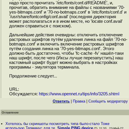
надо просто прочитать '/etc/fonts/conf.d/README', и,
прочитав, обратить внимание на файлы с названиями '70-
yes-bitmaps.conf' и '70-no-botmaps.conf' в '/etc/fonts/conf.d' и
'/usr/share/fontconfig/conf.avail' (последняя директория
может располагаться и в ином месте, но 'locate conf.avail'
должен справиться с поиском).
Дальнейшие действия очевидны: отключить отключение
растровых шрифтов путём удаления линка на файл '70-no-
botmaps.conf' и включить включение растровых шрифтов
путём создания линка на '70-yes-bitmaps.conf'. Этого
должно быть достаточно, чтобы 'fc-cache -fv' нашёл-таки
наш шрифт, после чего (Иксы лучше перезапустить) наш
кастомный шрифт будет можно выбрать в настройках
программы - эмулятора терминала.
Продолжение следует...
URL:
Обсуждается:
https://www.opennet.ru/tips/info/3205.shtml
Ответить
|
Правка
|
Cообщить модератору
Оглавление
Хотелось бы скриншоты посмотреть типа было-стало Тоже
использую Терминус для те
,
Simple PING device
(?), 11:33 , 23-Май-22,