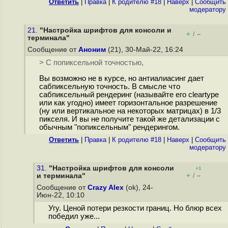
Ответить
|
Правка
|
К родителю #18
|
Наверх
|
Cообщить
модератору
21.
"Настройка шрифтов для консоли и
+
–
/
терминала"
Сообщение от
Аноним
(21), 30-Май-22, 16:24
> С попиксельной точностью,
Вы возможно не в курсе, но антиалиасинг дает
сабпиксельную точность. В смысле что
сабпиксельный рендеринг (называйте его cleartype
или как угодно) имеет горизонтальное разрешение
(ну или вертикальное на некоторых матрицах) в 1/3
пикселя. И вы не получите такой же детализации с
обычным "попиксельным" рендерингом.
Ответить
|
Правка
|
К родителю #18
|
Наверх
|
Cообщить
модератору
31.
"Настройка шрифтов для консоли
+1
+
–
и терминала"
/
Сообщение от
Crazy Alex
(ok), 24-
Июн-22, 10:10
Угу. Ценой потери резкости границ. Но блюр всех
победил уже...