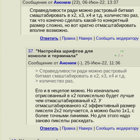
Сообщение от
Аноним
(23), 06-Июн-22, 13:37
Справедливости ради можно растровый битмап
смаштабировать в x2, x3, x4 и т.д. количество раз,
так что конечно сделать какой-то конкретный
размер сложно, но вот кратно отмасштабировать
вполне возможно.
Ответить
|
Правка
|
Наверх
|
Cообщить модератору
37.
"Настройка шрифтов для
+1
+
–
консоли и терминала"
/
Сообщение от
Аноним
(-), 25-Июн-22, 11:36
> Справедливости ради можно растровый
битмап смаштабировать в x2, x3, x4 и т.д.
> количество раз,
Его и в нецелое можно. Но изначально
отрисованный в х2 попиксельно будет лучше
чем отмасштабированый х2. У
отмасштабированого х2 эффективный размер
пикселя 2х2 получается, а можно было 1х1, с
более точными линиями. Но для этого надо
заново пикселы раскидать.
Ответить
|
Правка
|
Наверх
|
Cообщить модератору