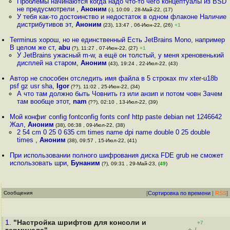
Проблемы начинаются когда надо что-то чего концептуалы из BSD
не предусмотрели
,
Аноним
(-), 10:09 , 28-Май-22, (17)
У тебя как-то достоинство и недостаток в одном флаконе Наличие
дистрибутивов эт
,
Аноним
(23), 13:47 , 06-Июн-22, (26)
+1
Terminus хорош, но не единственный Есть JetBrains Mono, например
В целом же ст
,
abu
(?), 11:27 , 07-Июн-22, (27)
+1
У JetBrains ужасный m-w, а ещё он толстый, у меня хреновенький
дисплей на старом
,
Аноним
(43), 19:24 , 22-Июл-22, (43)
Автор не способен отследить имя файла в 5 строках mv xter-u18b
psf gz usr sha
,
Igor
(??), 11:02 , 25-Июн-22, (34)
А что там должно быть Човнить гз или анзип и потом човн Зачем
там вообще этот
,
nam
(??), 02:10 , 13-Июл-22, (39)
Мой конфиг config fontconfig fonts conf http paste debian net 1246642
Жал
,
Аноним
(38), 06:38 , 09-Июл-22, (38)
2 54 cm 0 25 0 635 cm times name dpi name double 0 25 double
times
,
Аноним
(38), 09:57 , 15-Июл-22, (41)
При использовании полного шифрования диска FDE grub не сможет
использовать шри
,
Бунаним
(?), 09:31 , 29-Май-23, (
49
)
Сообщения
[
Сортировка по времени
|
RSS
]
1.
"Настройка шрифтов для консоли и
+7
+
–