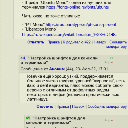
- Шрифт "Ubuntu Mono" - один из лучших для
терминалок
https://fonts-online.ru/fonts/ubuntu
Чуть хуже, но тоже отличные
- "PT Mono"
https://rus.paratype.ru/pt-sans-pt-serif
- "Liberation Mono"
https://ru.wikipedia.org/wiki/Liberation_%28%D1�...
Ответить
|
Правка
|
К родителю #22
|
Наверх
|
Cообщить
модератору
44.
"Настройка шрифтов для консоли
+1
+
–
и терминала"
/
Сообщение от
Аноним
(44), 23-Июл-22, 17:01
Iosevka ещё хорош: узкий, поддерживается
большое число глифов, уровней "жирности", есть
italic и serif варианты, плюс можно собрать свою
версию с отличным от дефолтных видом
некоторых шлифов (включая практически всю
латиницу).
Ответить
|
Правка
|
Наверх
|
Cообщить модератору
45
.
"Настройка шрифтов для
+
–
/
консоли и терминала"