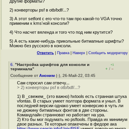
другие форматы?
2) конверторы psf в otb/bdf/...?
3) А этот setfont с его что-то там про какой-то VGA точно
применим к kms'ной консоли?
4) Что насчет вяленда и того что под ним крутится?
5) А есть какие-нибудь прикольные битмапные шрифты?
Можно без русского в консоли.
Ответить
|
Правка
|
Наверх
|
Cообщить модератору
6.
"Настройка шрифтов для консоли и
+1
+
–
терминала"
/
Сообщение от
Аноним
(-), 26-Май-22, 03:45
Сам спросил сам отвечу...
> 2) конверторы psf в otb/bdf/...?
1) В _свежем_ (это важно) hxtools есть странная штука
vfontas. В старых умеет полтора формата и уныл. В
последней версии однако умеет конверсию в чуть ли
не дюжину битмапных фонтов в две стороны.
Командлайн странноват но работает на ура.
2) Кто бы мог подумать но psftools. Правда их минимум
двое разных. Те которые опакечены в федоре ака
https://www.seasip.info/Unix/PSF
умеют довольно много