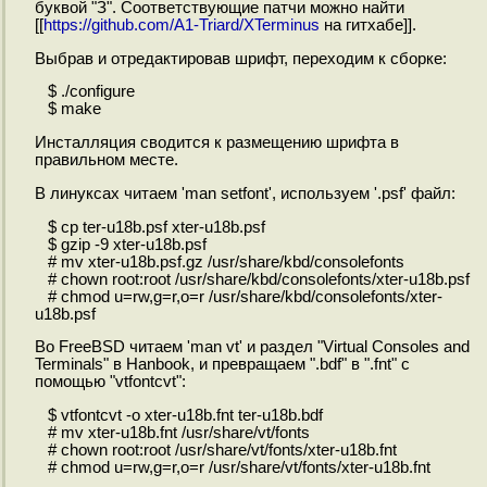
буквой "З". Соответствующие патчи можно найти
[[
https://github.com/A1-Triard/XTerminus
на гитхабе]].
Выбрав и отредактировав шрифт, переходим к сборке:
$ ./configure
$ make
Инсталляция сводится к размещению шрифта в
правильном месте.
В линуксах читаем 'man setfont', используем '.psf' файл:
$ cp ter-u18b.psf xter-u18b.psf
$ gzip -9 xter-u18b.psf
# mv xter-u18b.psf.gz /usr/share/kbd/consolefonts
# chown root:root /usr/share/kbd/consolefonts/xter-u18b.psf
# chmod u=rw,g=r,o=r /usr/share/kbd/consolefonts/xter-
u18b.psf
Во FreeBSD читаем 'man vt' и раздел "Virtual Consoles and
Terminals" в Hanbook, и превращаем ".bdf" в ".fnt" с
помощью "vtfontcvt":
$ vtfontcvt -o xter-u18b.fnt ter-u18b.bdf
# mv xter-u18b.fnt /usr/share/vt/fonts
# chown root:root /usr/share/vt/fonts/xter-u18b.fnt
# chmod u=rw,g=r,o=r /usr/share/vt/fonts/xter-u18b.fnt