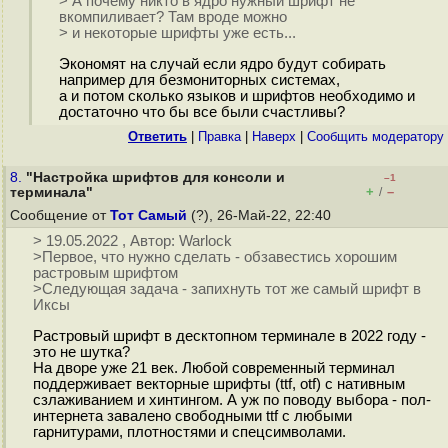
> А почему никто в ядро нужный шрифт не
вкомпиливает? Там вроде можно
> и некоторые шрифты уже есть...
Экономят на случай если ядро будут собирать
например для безмониторных системах,
а и потом сколько языков и шрифтов необходимо и
достаточно что бы все были счастливы?
Ответить
|
Правка
|
Наверх
|
Cообщить модератору
8.
"Настройка шрифтов для консоли и
–1
+
–
терминала"
/
Сообщение от
Тот Самый
(?), 26-Май-22, 22:40
> 19.05.2022 , Автор: Warlock
>Первое, что нужно сделать - обзавестись хорошим
растровым шрифтом
>Следующая задача - запихнуть тот же самый шрифт в
Иксы
Растровый шрифт в десктопном терминале в 2022 году -
это не шутка?
На дворе уже 21 век. Любой современный терминал
поддерживает векторные шрифты (ttf, otf) с нативным
сзлаживанием и хинтингом. А уж по поводу выбора - пол-
интернета завалено свободными ttf с любыми
гарнитурами, плотностями и спецсимволами.