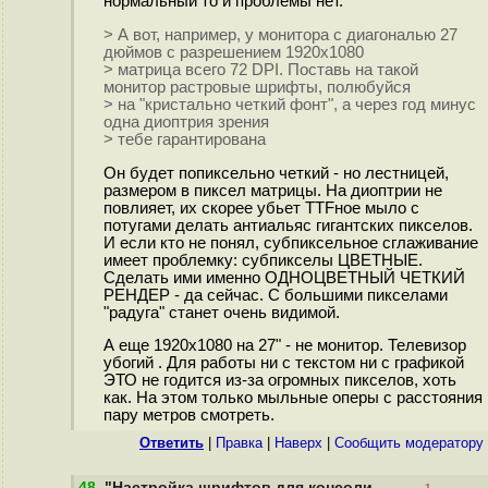
нормальный то и проблемы нет.
> А вот, например, у монитора с диагональю 27
дюймов с разрешением 1920х1080
> матрица всего 72 DPI. Поставь на такой
монитор растровые шрифты, полюбуйся
> на "кристально четкий фонт", а через год минус
одна диоптрия зрения
> тебе гарантирована
Он будет попиксельно четкий - но лестницей,
размером в пиксел матрицы. На диоптрии не
повлияет, их скорее убьет TTFное мыло с
потугами делать антиальяс гигантских пикселов.
И если кто не понял, субпиксельное сглаживание
имеет проблемку: субпикселы ЦВЕТНЫЕ.
Сделать ими именно ОДНОЦВЕТНЫЙ ЧЕТКИЙ
РЕНДЕР - да сейчас. С большими пикселами
"радуга" станет очень видимой.
А еще 1920х1080 на 27" - не монитор. Телевизор
убогий . Для работы ни с текстом ни с графикой
ЭТО не годится из-за огромных пикселов, хоть
как. На этом только мыльные оперы с расстояния
пару метров смотреть.
Ответить
|
Правка
|
Наверх
|
Cообщить модератору
48
.
"Настройка шрифтов для консоли
–1