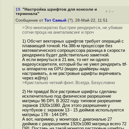
19.
"Настройка шрифтов для консоли и
+
–
/
терминала"
Сообщение от
Тот Самый
(?), 28-Май-22, 11:51
>Это многократно быстрее рендерится, не убивая
сотни проца на аниталиасинг и проч
1) Обсчет векторных шрифтов требует операций с
плавающей точкой. На 386-м процессоре без
математического сопроцессора разница в скорости
рендеринга будет действительно заметной.
А если вернуться в 21 век, то нет ни одного
видеоускорителя, который бы не умел рендерить ttf-
ы аппаратно на GPU (видео драйверы надо
настраивать, а не растровые шрифты вкрячивать
через ж@пу)
>Кристально четкий фонт. Всегда. Безусловно
2) Не правда! Все растровые шрифты сделаны
исключительно под физическое разрешение
матрицы 96 DPI. В 2022 году типовое разрешение
экранов 1920х1080. Для этого разрешения у
ноутбуков с экраном 13 - 15 дюймов используются
матрицы 178 - 144 DPI.
А вот, например, у монитора с диагональю 27
дюймов с разрешением 1920х1080 матрица всего 72
DPI. Поставь на такой монитор растровые шрифты,