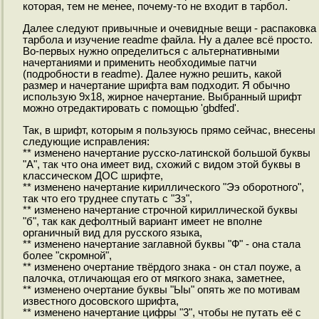
которая, тем не менее, почему-то не входит в тарбол.
Далее следуют привычные и очевидные вещи - распаковка
тарбола и изучение readme файла. Ну а далее всё просто.
Во-первых нужно определиться с альтернативными
начертаниями и применить необходимые патчи
(подробности в readme). Далее нужно решить, какой
размер и начертание шрифта вам подходит. Я обычно
использую 9x18, жирное начертание. Выбранный шрифт
можно отредактировать с помощью 'gbdfed'.
Так, в шрифт, которым я пользуюсь прямо сейчас, внесены
следующие исправления:
** изменено начертание русско-латинской большой буквы
"A", так что она имеет вид, схожий с видом этой буквы в
классическом ДОС шрифте,
** изменено начертание кириллического "Ээ оборотного",
так что его труднее спутать с "Зз",
** изменено начертание строчной кириллической буквы
"б", так как дефолтный вариант имеет не вполне
органичный вид для русского языка,
** изменено начертание заглавной буквы "Ф" - она стала
более "скромной",
** изменено очертание твёрдого знака - он стал поуже, а
палочка, отличающая его от мягкого знака, заметнее,
** изменено очертание буквы "Ыы" опять же по мотивам
известного досовского шрифта,
** изменено начертание цифры "3", чтобы не путать её с