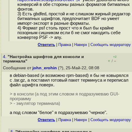
конверсий в обе стороны разных форматов битмапных
фонтов.
3) Есть gbdfed, простой и не слишком жирный редактор
битмапных шрифтов, предпочитает BDF но умеет
импорт-экспорт в разные форматы.
4) Формат psf столь прост что я был бы крайне
позорным сишником если б не смог накодить себе
конвертер PSF -> any.
Ответить
|
Правка
|
Наверх
|
Cообщить модератору
4.
"Настройка шрифтов для консоли и
+2
+
–
терминала"
/
Сообщение от
john_erohin
(?), 25-Май-22, 08:08
в debian-based (и возможно rpm-based) я бы не ковырялся
с .tar.gz, а поставил готовый пакет терминуса и переписал
файл шрифта поверх.
> в консоли (а под этим словом я подразумеваю GUI-
программу
> - эмулятор терминала)
а под словом "белое" я подразумеваю "черное".
Ответить
|
Правка
|
Наверх
|
Cообщить модератору
5.
"Настройка шрифтов для консоли и