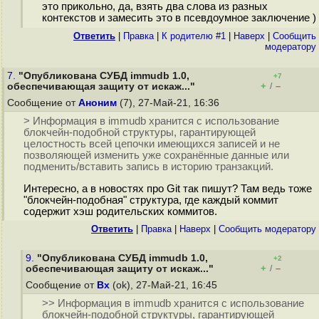
это прикольно, да, взять два слова из разных
контекстов и замесить это в псевдоумное заключение )
Ответить
|
Правка
|
К родителю #1
|
Наверх
|
Cообщить
модератору
7.
"Опубликована СУБД immudb 1.0,
+7
+
–
обеспечивающая защиту от искаж..."
/
Сообщение от
Аноним
(7), 27-Май-21, 16:36
> Информация в immudb хранится с использование
блокчейн-подобной структуры, гарантирующей
целостность всей цепочки имеющихся записей и не
позволяющей изменить уже сохранённые данные или
подменить/вставить запись в историю транзакций.
Интересно, а в новостях про Git так пишут? Там ведь тоже
"блокчейн-подобная" структура, где каждый коммит
содержит хэш родительских коммитов.
Ответить
|
Правка
|
Наверх
|
Cообщить модератору
9.
"Опубликована СУБД immudb 1.0,
+2
+
–
обеспечивающая защиту от искаж..."
/
Сообщение от
Bx
(ok), 27-Май-21, 16:45
>> Информация в immudb хранится с использование
блокчейн-подобной структуры, гарантирующей