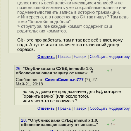
целостность всей цепочки имеющихся записей и не
позволяющей изменить уже сохранённые данные или
подменить/вставить запись в историю транзакций.
> Интересно, а в новостях про Git так пишут? Там ведь
тоже "блокчейн-подобная"
> структура, где каждый коммит содержит хэш
родительских коммитов.
Git - это про работать, там и так все всё знают, кому
надо. А тут считают количество скачиваний докер
образов.
Ответить
|
Правка
|
Наверх
|
Cообщить модератору
26.
"Опубликована СУБД immudb 1.0,
+
–
/
обеспечивающая защиту от искаж..."
Сообщение от
СеменСеменыч777
(?), 27-
Май-21, 20:18
но ведь докер не предназначен для БД, которые
"хранить вечно" (или около того).
или я чего-то не понимаю ?
Ответить
|
Правка
|
Наверх
|
Cообщить модератору
28.
"Опубликована СУБД immudb 1.0,
+1
+
–
обеспечивающая защиту от искаж..."
/