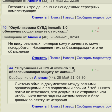
Сообщение от
Аноним
(32), 27-Май-21, 22:06
Готовятся к эре дешевых но ненадёжных серверных
комплектующих
Ответить
|
Правка
|
Наверх
|
Cообщить модератору
40.
"Опубликована СУБД immudb 1.0,
–1
+
–
обеспечивающая защиту от искаж..."
/
Сообщение от
Аноним
(40), 28-Май-21, 02:43
Не вижу реальных примеров кому и зачем это может
понадобится. Насыщение текста баззвордами - это не
объяснение
Ответить
|
Правка
|
Наверх
|
Cообщить модератору
44.
"Опубликована СУБД immudb 1.0,
+
–
/
обеспечивающая защиту от искаж..."
Сообщение от
Аноним
(44), 28-Май-21, 08:30
Система обмена документами между разными
организациями, с эл.подписями и прочим. Чтобы никто
потом не отмазался, что документ не отправлял или
чтобы никто потом задним числом записи в базе
данных за взятку не исправил.
Ответить
|
Правка
|
Наверх
|
Cообщить модератору