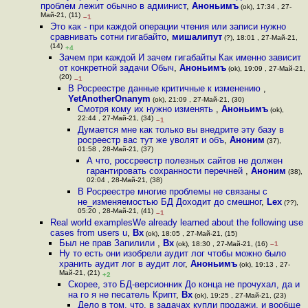
проблем лежит обычно в админист
,
Аноньимъ
(ok), 17:34 , 27-
Май-21, (11)
–1
Это как - при каждой операции чтения или записи нужно
сравнивать сотни гигабайто
,
мишалипут
(?), 18:01 , 27-Май-21,
(14)
+4
Зачем при каждой И зачем гигабайты Как именно зависит
от конкретной задачи Обыч
,
Аноньимъ
(ok), 19:09 , 27-Май-21,
(20)
–1
В Росреестре данные критичные к изменению
,
YetAnotherOnanym
(ok), 21:09 , 27-Май-21, (30)
Смотря кому их нужно изменять
,
Аноньимъ
(ok),
22:44 , 27-Май-21, (34)
–1
Думается мне как только вы внедрите эту базу в
росреестр вас тут же уволят и объ
,
Аноним
(37),
01:58 , 28-Май-21, (37)
А что, россреестр полезных сайтов не должен
гарантировать сохранности перечней
,
Аноним
(38),
02:04 , 28-Май-21, (38)
В Росреестре многие проблемы не связаны с
не_изменяемостью БД Доходит до смешног
,
Lex
(??),
05:20 , 28-Май-21, (41)
–1
Real world examplesWe already learned about the following use
cases from users u
,
Bx
(ok), 18:05 , 27-Май-21, (15)
Был не прав Запилили
,
Bx
(ok), 18:30 , 27-Май-21, (16)
–1
Ну то есть они изобрели аудит лог чтобы можно было
хранить аудит лог в аудит лог
,
Аноньимъ
(ok), 19:13 , 27-
Май-21, (21)
+2
Скорее, это БД-версионник До конца не прочухал, да и
на го я не песатель Крипт
,
Bx
(ok), 19:25 , 27-Май-21, (23)
Дело в том, что, в задачах купли продажи, и вообще