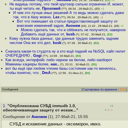
(44), 14:58 , 28-Май-21, (
51
)
+1
Не видишь потому, что твой кругозор сильно ограничен И, может,
ты ещё читать не
,
Прохожий
(??), 08:34 , 28-Май-21, (45)
+1
И чем это лучше иных решений А то ведь можно сделать даже
так, что в базу можно
,
Lex
(??), 09:34 , 28-Май-21, (46)
–1
Вот что помешает из статьи предоставляющей защиту от
внесения изменений задни
,
Аноним
(44), 11:42 , 28-Май-21, (48)
+1
Можно сделать так, что и оббежать не получится, наверное
Добавить ещё данных от
,
kusb
(?), 07:42 , 30-Май-21, (
53
)
Кому нужна база данных, где данные трудно заменить задним
числом Она же это дел
,
kusb
(?), 07:39 , 30-Май-21, (
52
)
Сначала какая-то студота ну а кто ещё падкий на NoSQL хайп пилит
ОЧЕРЕДНУЮ
,
Gogi
(??), 14:08 , 30-Май-21, (
54
)
Как всегда, интерфейс либо черное на белом, либо наоборот
Мамкины хацкеры более
,
нах..
(?), 20:31 , 30-Май-21, (
55
)
вот бы ещё при любом чтении базы состояние как-то менялось,
чтобы понятно, что
,
DmA
(??), 12:58 , 01-Июн-21, (
56
)
Сообщения
[
Сортировка по времени
|
RSS
]
1.
"Опубликована СУБД immudb 1.0,
+2
+
–
обеспечивающая защиту от искаж..."
/
Сообщение от
Аноним
(1), 27-Май-21, 15:55
СУБД и искажение данных - оксюморон, имхо.