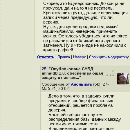
Скорее, это БД-версионник. До конца не
прочухал, да и на го я не песатель.
Криптозашита рута, дальше верификация
записи через предыдущую, что ли,
версию.
Ну т.е. для купли-продажи недвижки/
машины/земли, наверное, применить
можно. Осталось убедиться, что их tbtree
не развалится от ближайшего лунного
затмения. Ну и что нигде не накосячили с
криптографией.
Ответить
|
Правка
|
Наверх
|
Cообщить модератору
25.
"Опубликована СУБД
+1
immudb 1.0, обеспечивающая
+
–
/
защиту от искаж..."
Сообщение от
Аноньимъ
(ok), 27-
Май-21, 20:02
Дело в том, что, в задачах купли
продажи, и вообще финансовых
отношений, решается проблема
доверия.
Блокчейн её решает путём
распределения базы данных между
всеми участниками сети.
В недвижимости решается через