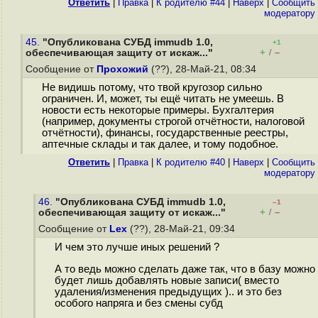
Ответить
|
Правка
|
К родителю #44
|
Наверх
|
Cообщить
модератору
45.
"Опубликована СУБД immudb 1.0,
+1
+
–
обеспечивающая защиту от искаж..."
/
Сообщение от
Прохожий
(??), 28-Май-21, 08:34
Не видишь потому, что твой кругозор сильно
ограничен. И, может, ты ещё читать не умеешь. В
новости есть некоторые примеры. Бухгалтерия
(например, документы строгой отчётности, налоговой
отчётности), финансы, государственные реестры,
аптечные склады и так далее, и тому подобное.
Ответить
|
Правка
|
К родителю #40
|
Наверх
|
Cообщить
модератору
46.
"Опубликована СУБД immudb 1.0,
–1
+
–
обеспечивающая защиту от искаж..."
/
Сообщение от
Lex
(??), 28-Май-21, 09:34
И чем это лучше иных решений ?
А то ведь можно сделать даже так, что в базу можно
будет лишь добавлять новые записи( вместо
удаления/изменения предыдущих ).. и это без
особого напряга и без смены субд