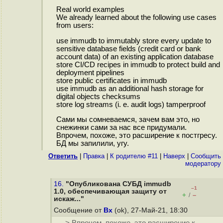
Real world examples
We already learned about the following use cases
from users:
use immudb to immutably store every update to
sensitive database fields (credit card or bank
account data) of an existing application database
store CI/CD recipes in immudb to protect build and
deployment pipelines
store public certificates in immudb
use immudb as an additional hash storage for
digital objects checksums
store log streams (i. e. audit logs) tamperproof
Сами мы сомневаемся, зачем вам это, но
снежинки сами за нас все придумали.
Впрочем, похоже, это расширение к постгресу.
БД мы запилили, угу.
Ответить
|
Правка
|
К родителю #11
|
Наверх
|
Cообщить
модератору
16.
"Опубликована СУБД immudb
–1
1.0, обеспечивающая защиту от
+
–
/
искаж..."
Сообщение от
Bx
(ok), 27-Май-21, 18:30