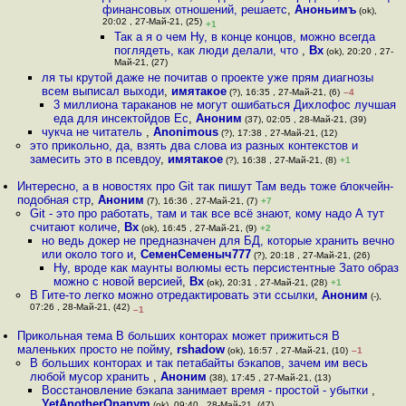
финансовых отношений, решаетс
,
Аноньимъ
(ok),
20:02 , 27-Май-21, (25)
+1
Так а я о чем Ну, в конце концов, можно всегда
поглядеть, как люди делали, что
,
Bx
(ok), 20:20 , 27-
Май-21, (27)
ля ты крутой даже не почитав о проекте уже прям диагнозы
всем выписал выходи
,
имятакое
(?), 16:35 , 27-Май-21, (6)
–4
3 миллиона тараканов не могут ошибаться Дихлофос лучшая
еда для инсектойдов Ес
,
Аноним
(37), 02:05 , 28-Май-21, (39)
чукча не читатель
,
Anonimous
(?), 17:38 , 27-Май-21, (12)
это прикольно, да, взять два слова из разных контекстов и
замесить это в псевдоу
,
имятакое
(?), 16:38 , 27-Май-21, (8)
+1
Интересно, а в новостях про Git так пишут Там ведь тоже блокчейн-
подобная стр
,
Аноним
(7), 16:36 , 27-Май-21, (7)
+7
Git - это про работать, там и так все всё знают, кому надо А тут
считают количе
,
Bx
(ok), 16:45 , 27-Май-21, (9)
+2
но ведь докер не предназначен для БД, которые хранить вечно
или около того и
,
СеменСеменыч777
(?), 20:18 , 27-Май-21, (26)
Ну, вроде как маунты волюмы есть персистентные Зато образ
можно с новой версией
,
Bx
(ok), 20:31 , 27-Май-21, (28)
+1
В Гите-то легко можно отредактировать эти ссылки
,
Аноним
(-),
07:26 , 28-Май-21, (42)
–1
Прикольная тема В больших конторах может прижиться В
маленьких просто не пойму
,
rshadow
(ok), 16:57 , 27-Май-21, (10)
–1
В больших конторах и так петабайты бэкапов, зачем им весь
любой мусор хранить
,
Аноним
(38), 17:45 , 27-Май-21, (13)
Восстановление бэкапа занимает время - простой - убытки
,
YetAnotherOnanym
(ok), 09:40 , 28-Май-21, (47)