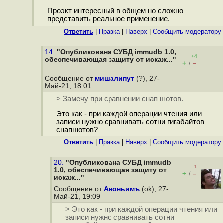
Проэкт интересный в общем но сложно
представить реальное применение.
Ответить
|
Правка
|
Наверх
|
Cообщить модератору
14.
"Опубликована СУБД immudb 1.0,
+4
обеспечивающая защиту от искаж..."
+
–
/
Сообщение от
мишалипут
(?), 27-
Май-21, 18:01
> Замечу при сравнении снап шотов.
Это как - при каждой операции чтения или
записи нужно сравнивать сотни гигабайтов
снапшотов?
Ответить
|
Правка
|
Наверх
|
Cообщить модератору
20.
"Опубликована СУБД immudb
–1
1.0, обеспечивающая защиту от
+
–
/
искаж..."
Сообщение от
Аноньимъ
(ok), 27-
Май-21, 19:09
> Это как - при каждой операции чтения или
записи нужно сравнивать сотни