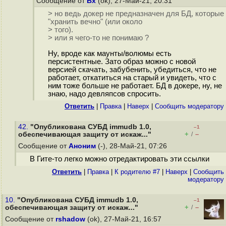
Сообщение от
Bx
(ok), 27-Май-21, 20:31
> но ведь докер не предназначен для БД, которые
"хранить вечно" (или около
> того).
> или я чего-то не понимаю ?
Ну, вроде как маунты/волюмы есть
персистентные. Зато образ можно с новой
версией скачать, забубенить, убедиться, что не
работает, откатиться на старый и увидеть, что с
ним тоже больше не работает. БД в докере, ну, не
знаю, надо девляпсов спросить.
Ответить
|
Правка
|
Наверх
|
Cообщить модератору
42.
"Опубликована СУБД immudb 1.0,
–1
+
–
обеспечивающая защиту от искаж..."
/
Сообщение от
Аноним
(-), 28-Май-21, 07:26
В Гите-то легко можно отредактировать эти ссылки
Ответить
|
Правка
|
К родителю #7
|
Наверх
|
Cообщить
модератору
10.
"Опубликована СУБД immudb 1.0,
–1
+
–
обеспечивающая защиту от искаж..."
/
Сообщение от
rshadow
(ok), 27-Май-21, 16:57