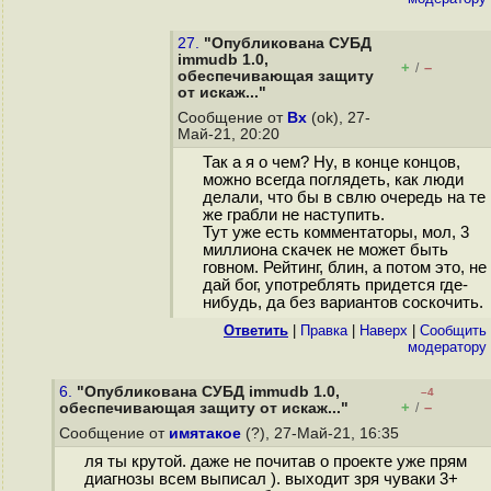
27.
"Опубликована СУБД
immudb 1.0,
+
–
/
обеспечивающая защиту
от искаж..."
Сообщение от
Bx
(ok), 27-
Май-21, 20:20
Так а я о чем? Ну, в конце концов,
можно всегда поглядеть, как люди
делали, что бы в свлю очередь на те
же грабли не наступить.
Тут уже есть комментаторы, мол, 3
миллиона скачек не может быть
говном. Рейтинг, блин, а потом это, не
дай бог, употреблять придется где-
нибудь, да без вариантов соскочить.
Ответить
|
Правка
|
Наверх
|
Cообщить
модератору
6.
"Опубликована СУБД immudb 1.0,
–4
+
–
обеспечивающая защиту от искаж..."
/
Сообщение от
имятакое
(?), 27-Май-21, 16:35
ля ты крутой. даже не почитав о проекте уже прям
диагнозы всем выписал ). выходит зря чуваки 3+