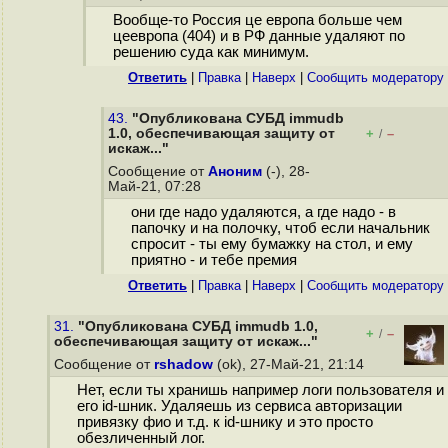
Вообще-то Россия це европа больше чем
цеевропа (404) и в РФ данные удаляют по
решению суда как минимум.
Ответить
|
Правка
|
Наверх
|
Cообщить модератору
43.
"Опубликована СУБД immudb
1.0, обеспечивающая защиту от
+
–
/
искаж..."
Сообщение от
Аноним
(-), 28-
Май-21, 07:28
они где надо удаляются, а где надо - в
папочку и на полочку, чтоб если начальник
спросит - ты ему бумажку на стол, и ему
приятно - и тебе премия
Ответить
|
Правка
|
Наверх
|
Cообщить модератору
31.
"Опубликована СУБД immudb 1.0,
+
–
/
обеспечивающая защиту от искаж..."
Сообщение от
rshadow
(ok), 27-Май-21, 21:14
Нет, если ты хранишь например логи пользователя и
его id-шник. Удаляешь из сервиса авторизации
привязку фио и т.д. к id-шнику и это просто
обезличенный лог.