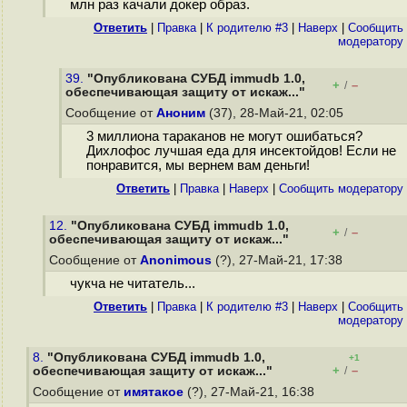
млн раз качали докер образ.
Ответить
|
Правка
|
К родителю #3
|
Наверх
|
Cообщить
модератору
39.
"Опубликована СУБД immudb 1.0,
+
–
/
обеспечивающая защиту от искаж..."
Сообщение от
Аноним
(37), 28-Май-21, 02:05
3 миллиона тараканов не могут ошибаться?
Дихлофос лучшая еда для инсектойдов! Если не
понравится, мы вернем вам деньги!
Ответить
|
Правка
|
Наверх
|
Cообщить модератору
12.
"Опубликована СУБД immudb 1.0,
+
–
/
обеспечивающая защиту от искаж..."
Сообщение от
Anonimous
(?), 27-Май-21, 17:38
чукча не читатель...
Ответить
|
Правка
|
К родителю #3
|
Наверх
|
Cообщить
модератору
8.
"Опубликована СУБД immudb 1.0,
+1
+
–
обеспечивающая защиту от искаж..."
/
Сообщение от
имятакое
(?), 27-Май-21, 16:38