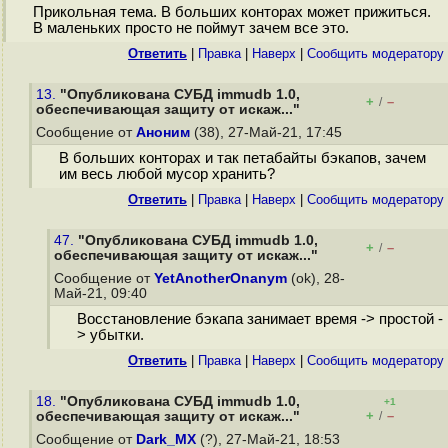
Прикольная тема. В больших конторах может прижиться.
В маленьких просто не поймут зачем все это.
Ответить
|
Правка
|
Наверх
|
Cообщить модератору
13.
"Опубликована СУБД immudb 1.0,
+
–
/
обеспечивающая защиту от искаж..."
Сообщение от
Аноним
(38), 27-Май-21, 17:45
В больших конторах и так петабайты бэкапов, зачем
им весь любой мусор хранить?
Ответить
|
Правка
|
Наверх
|
Cообщить модератору
47.
"Опубликована СУБД immudb 1.0,
+
–
/
обеспечивающая защиту от искаж..."
Сообщение от
YetAnotherOnanym
(ok), 28-
Май-21, 09:40
Восстановление бэкапа занимает время -> простой -
> убытки.
Ответить
|
Правка
|
Наверх
|
Cообщить модератору
18.
"Опубликована СУБД immudb 1.0,
+1
+
–
обеспечивающая защиту от искаж..."
/
Сообщение от
Dark_MX
(?), 27-Май-21, 18:53