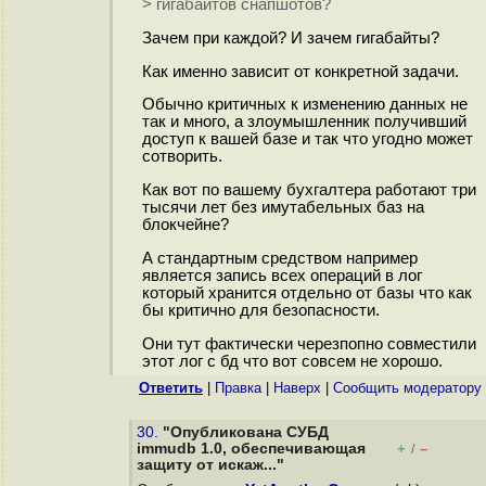
> гигабайтов снапшотов?
Зачем при каждой? И зачем гигабайты?
Как именно зависит от конкретной задачи.
Обычно критичных к изменению данных не
так и много, а злоумышленник получивший
доступ к вашей базе и так что угодно может
сотворить.
Как вот по вашему бухгалтера работают три
тысячи лет без имутабельных баз на
блокчейне?
А стандартным средством например
является запись всех операций в лог
который хранится отдельно от базы что как
бы критично для безопасности.
Они тут фактически черезпопно совместили
этот лог с бд что вот совсем не хорошо.
Ответить
|
Правка
|
Наверх
|
Cообщить модератору
30.
"Опубликована СУБД
immudb 1.0, обеспечивающая
+
–
/
защиту от искаж..."