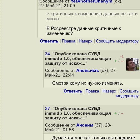
Сообщение от
YetAnotherOnanym
(ok),
27-Май-21, 21:09
> критичных к изменению данных не так и
много
В Росреестре данные критичные к
изменению?
Ответить
|
Правка
|
Наверх
|
Cообщить модератору
34.
"Опубликована СУБД
–1
immudb 1.0, обеспечивающая
+
–
/
защиту от искаж..."
Сообщение от
Аноньимъ
(ok), 27-
Май-21, 22:44
Смотря кому их нужно изменять.
Ответить
|
Правка
|
Наверх
|
Cообщить
модератору
37.
"Опубликована СУБД
immudb 1.0, обеспечивающая
+
–
/
защиту от искаж..."
Сообщение от
Аноним
(37), 28-
Май-21, 01:58
Думается мне как только вы внедрите