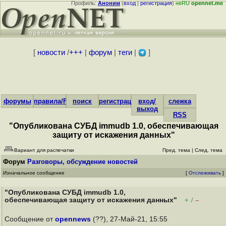
Профиль:
Аноним
(
вход
|
регистрация
)
неRU
opennet.me
[
новости
/
+++
|
форум
|
теги
|
]
форумы
правила/FAQ
поиск
регистрация
вход/
слежка
выход
RSS
"Опубликована СУБД immudb 1.0, обеспечивающая
защиту от искажения данных"
Вариант для распечатки
Пред. тема
|
След. тема
Форум
Разговоры, обсуждение новостей
Изначальное сообщение
[
Отслеживать
]
"Опубликована СУБД immudb 1.0,
обеспечивающая защиту от искажения данных"
+
–
/
Сообщение от
opennews
(??), 27-Май-21, 15:55