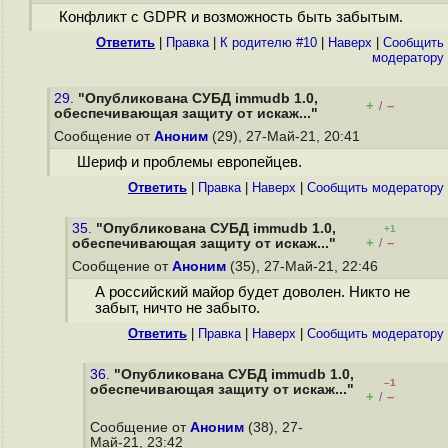
Конфликт с GDPR и возможность быть забытым.
Ответить
|
Правка
|
К родителю #10
|
Наверх
|
Cообщить
модератору
29.
"Опубликована СУБД immudb 1.0,
+
–
/
обеспечивающая защиту от искаж..."
Сообщение от
Аноним
(29), 27-Май-21, 20:41
Шериф и проблемы европейцев.
Ответить
|
Правка
|
Наверх
|
Cообщить модератору
35.
"Опубликована СУБД immudb 1.0,
+1
+
–
обеспечивающая защиту от искаж..."
/
Сообщение от
Аноним
(35), 27-Май-21, 22:46
А российский майор будет доволен. Никто не
забыт, ничто не забыто.
Ответить
|
Правка
|
Наверх
|
Cообщить модератору
36.
"Опубликована СУБД immudb 1.0,
–1
обеспечивающая защиту от искаж..."
+
–
/
Сообщение от
Аноним
(38), 27-
Май-21, 23:42