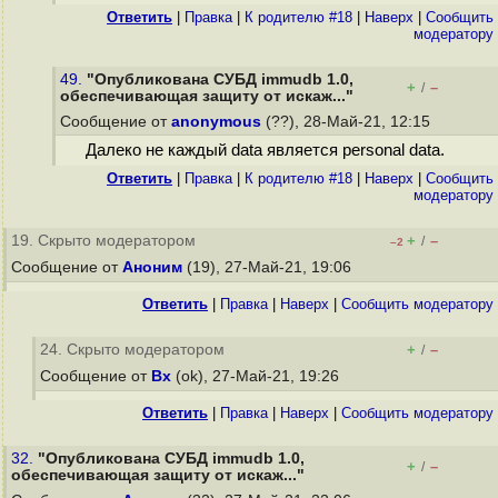
Ответить
|
Правка
|
К родителю #18
|
Наверх
|
Cообщить
модератору
49.
"Опубликована СУБД immudb 1.0,
+
–
/
обеспечивающая защиту от искаж..."
Сообщение от
anonymous
(??), 28-Май-21, 12:15
Далеко не каждый data является personal data.
Ответить
|
Правка
|
К родителю #18
|
Наверх
|
Cообщить
модератору
19. Скрыто модератором
+
–
/
–2
Сообщение от
Аноним
(19), 27-Май-21, 19:06
Ответить
|
Правка
|
Наверх
|
Cообщить модератору
24. Скрыто модератором
+
–
/
Сообщение от
Bx
(ok), 27-Май-21, 19:26
Ответить
|
Правка
|
Наверх
|
Cообщить модератору
32.
"Опубликована СУБД immudb 1.0,
+
–
/
обеспечивающая защиту от искаж..."