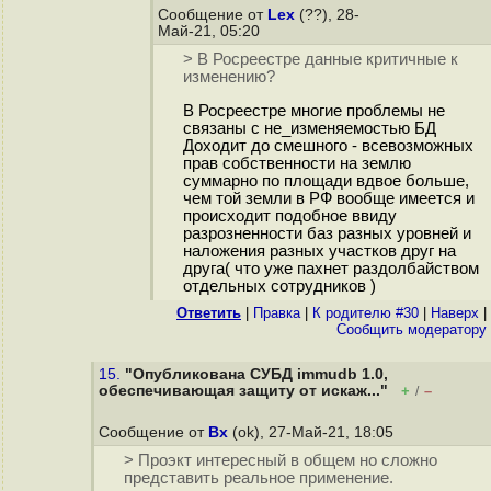
Сообщение от
Lex
(??), 28-
Май-21, 05:20
> В Росреестре данные критичные к
изменению?
В Росреестре многие проблемы не
связаны с не_изменяемостью БД
Доходит до смешного - всевозможных
прав собственности на землю
суммарно по площади вдвое больше,
чем той земли в РФ вообще имеется и
происходит подобное ввиду
разрозненности баз разных уровней и
наложения разных участков друг на
друга( что уже пахнет раздолбайством
отдельных сотрудников )
Ответить
|
Правка
|
К родителю #30
|
Наверх
|
Cообщить модератору
15.
"Опубликована СУБД immudb 1.0,
обеспечивающая защиту от искаж..."
+
–
/
Сообщение от
Bx
(ok), 27-Май-21, 18:05
> Проэкт интересный в общем но сложно
представить реальное применение.