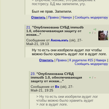
> Впрочем, похоже, это расширение к
постгресу. БД мы запилили, угу.
Был не прав. Запилили.
Ответить
|
Правка
|
Наверх
|
Cообщить модератору
21.
"Опубликована СУБД immudb
+2
1.0, обеспечивающая защиту от
+
–
/
искаж..."
Сообщение от
Аноньимъ
(ok), 27-
Май-21, 19:13
Ну то есть они изобрели аудит лог чтобы
можно было хранить аудит лог в аудит логе.
Ответить
|
Правка
|
К родителю #15
|
Наверх
|
Cообщить модератору
23.
"Опубликована СУБД
immudb 1.0, обеспечивающая
+
–
/
защиту от искаж..."
Сообщение от
Bx
(ok), 27-
Май-21, 19:25
> Ну то есть они изобрели аудит лог
чтобы можно было хранить аудит
> лог в аудит логе.