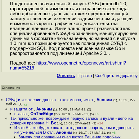
Представлен значительный выпуск СУБД immudb 1.0,
гарантирующей неизменность и сохранение всех когда-
либо добавленных данных, а также предоставляющей
защиту от внесения изменений задним числом и дающей
возможность криптографического доказательства
владения данными. Изначально проект развивался как
специализированное NoSQL-хранилище, манипулирующее
данными в формате ключ/значение, но начиная с выпуска
1.0 immudb позиционируется как полноценная СУБД с
поддержкой SQL. Код проекта написан на языке Go и
распространяется под лицензией Apache 2.0...
Подробнее:
https://www.opennet.ru/opennews/art.shtml?
num=55219
Ответить
|
Правка
|
Cообщить модератору
Оглавление
СУБД и искажение данных - оксюморон, имхо
,
Аноним
(1), 15:55 , 27-
Май-21, (1)
+2
и защита от
,
Аноним
(1), 16:08 , 27-Май-21, (2)
сглаза
,
OnTheEdge
(??), 16:18 , 27-Май-21, (5)
+5
Так прикольно же, повреждаем первую запись и вуаля - цепочка
доверия прервана Н
,
Bx
(ok), 16:08 , 27-Май-21, (3)
–14
И что Вы же будете знать, что данные повреждены и доверять
им уже нельзя В отл
,
Аноним
(4), 16:17 , 27-Май-21, (4)
+8
Замечу при сравнении снап шотов Решение подобных