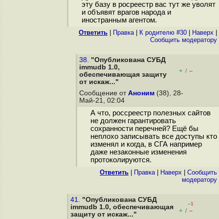
эту базу в росреестр вас тут же уволят
и объявят врагов народа и
иностранным агентом.
Ответить
|
Правка
|
К родителю #30
|
Наверх
|
Cообщить модератору
38.
"Опубликована СУБД
immudb 1.0,
+
–
/
обеспечивающая защиту
от искаж..."
Сообщение от
Аноним
(38), 28-
Май-21, 02:04
А что, россреестр полезных сайтов
не должен гарантировать
сохранности перечней? Ещё бы
неплохо записывать все доступы кто
изменял и когда, в СГА например
даже незаконные изменения
протоколируются.
Ответить
|
Правка
|
Наверх
|
Cообщить
модератору
41.
"Опубликована СУБД
–1
immudb 1.0, обеспечивающая
+
–
/
защиту от искаж..."