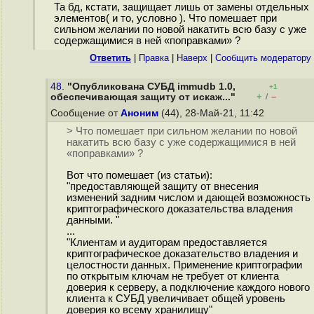
Та бд, кстати, защищает лишь от замены отдельных
элементов( и то, условно ). Что помешает при
сильном желании по новой накатить всю базу с уже
содержащимися в ней «поправками» ?
Ответить
|
Правка
|
Наверх
|
Cообщить модератору
48.
"Опубликована СУБД immudb 1.0,
+1
+
–
обеспечивающая защиту от искаж..."
/
Сообщение от
Аноним
(44), 28-Май-21, 11:42
> Что помешает при сильном желании по новой
накатить всю базу с уже содержащимися в ней
«поправками» ?
Вот что помешает (из статьи):
"предоставляющей защиту от внесения
изменений задним числом и дающей возможность
криптографического доказательства владения
данными. "
...
"Клиентам и аудиторам предоставляется
криптографическое доказательство владения и
целостности данных. Применение криптографии
по открытым ключам не требует от клиента
доверия к серверу, а подключение каждого нового
клиента к СУБД увеличивает общей уровень
доверия ко всему хранилищу"