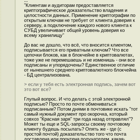
...
"Клиентам и аудиторам предоставляется
криптографическое доказательство владения и
целостности данных. Применение криптографии по
открытым ключам не требует от клиента доверия к
серверу, а подключение каждого нового клиента к
СУБД увеличивает общей уровень доверия ко
всему хранилищу"
До вас не дошло, что всё, что вносится клиентом,
подписывается его приватным ключом? Что все
цепочки блоков, как в блокчейне в криптовалютах,
тоже уже не перемешаешь и не изменишь - они все
подписаны и упорядочены? Единственное отличие
от нынешнего среднего криптовалютного блокчейна
- БД централизована.
> если у тебя есть электронная подпись, зачем вот
это вот все?
Глупый вопрос. И что делать с этой электронной
подписью? Просто по почте обмениваться
подписанным? Потом днями в почтовике искать "тот
самый нужный документ про окорочка, который
совхоз "Красная заря" три года назад отправлял"?
Может ты еще и SQL-запросы своему почтовому
клиенту будешь посылать? Опять же - где (с
простой почтой) доказательство того что почта
доставлена или прочтена получателем, какая-