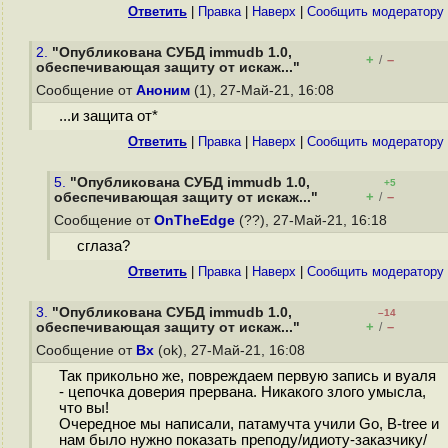
Ответить
|
Правка
|
Наверх
|
Cообщить модератору
2.
"Опубликована СУБД immudb 1.0,
+
–
/
обеспечивающая защиту от искаж..."
Сообщение от
Аноним
(1), 27-Май-21, 16:08
...и защита от*
Ответить
|
Правка
|
Наверх
|
Cообщить модератору
5.
"Опубликована СУБД immudb 1.0,
+5
+
–
обеспечивающая защиту от искаж..."
/
Сообщение от
OnTheEdge
(??), 27-Май-21, 16:18
сглаза?
Ответить
|
Правка
|
Наверх
|
Cообщить модератору
3.
"Опубликована СУБД immudb 1.0,
–14
+
–
обеспечивающая защиту от искаж..."
/
Сообщение от
Bx
(ok), 27-Май-21, 16:08
Так прикольно же, повреждаем первую запись и вуаля
- цепочка доверия прервана. Никакого злого умысла,
что вы!
Очередное мы написали, патамучта учили Go, B-tree и
нам было нужно показать преподу/идиоту-заказчику/