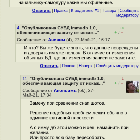
начальнику-самодуру какие мы офигенные.
Ответить
|
Правка
|
К родителю #1
|
Наверх
|
Cообщить
модератору
4.
"Опубликована СУБД immudb 1.0,
+8
+
–
обеспечивающая защиту от искаж..."
/
Сообщение от
Аноним
(4), 27-Май-21, 16:17
И что? Вы же будете знать, что данные повреждены
и доверять им уже нельзя. В отличие от изменения
обычных БД, где вы изменения записи не заметите.
Ответить
|
Правка
|
Наверх
|
Cообщить модератору
11.
"Опубликована СУБД immudb 1.0,
–1
+
–
обеспечивающая защиту от искаж..."
/
Сообщение от
Аноньимъ
(ok), 27-
Май-21, 17:34
Замечу при сравнении снап шотов.
Решение подобных проблем лежит обычно в
административной плоскости.
А с имму дб этой можно и хеш намайнить при
желании.
Или просто всю базу пересобрать.