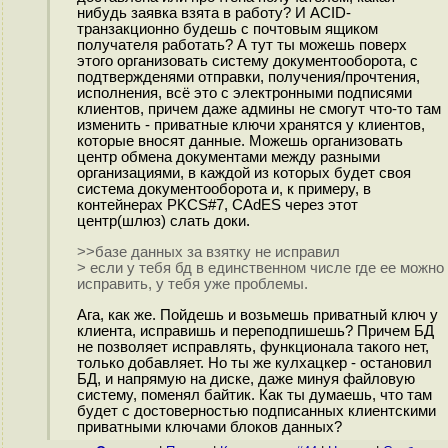
нибудь заявка взята в работу? И ACID-
транзакционно будешь с почтовым ящиком
получателя работать? А тут ты можешь поверх
этого организовать систему документооборота, с
подтвержденями отправки, получения/прочтения,
исполнения, всё это с электронными подписями
клиентов, причем даже админы не смогут что-то там
изменить - приватные ключи хранятся у клиентов,
которые вносят данные. Можешь организовать
центр обмена документами между разными
организациями, в каждой из которых будет своя
система документооборота и, к примеру, в
контейнерах PKCS#7, CAdES через этот
центр(шлюз) слать доки.
>>базе данных за взятку не исправил
> если у тебя бд в единственном числе где ее можно
исправить, у тебя уже проблемы.
Ага, как же. Пойдешь и возьмешь приватный ключ у
клиента, исправишь и переподпишешь? Причем БД
не позволяет исправлять, функционала такого нет,
только добавляет. Но ты же кулхацкер - остановил
БД, и напрямую на диске, даже минуя файловую
систему, поменял байтик. Как ты думаешь, что там
будет с достоверностью подписанных клиентскими
приватными ключами блоков данных?