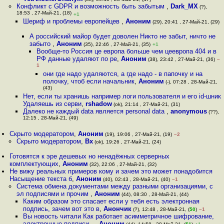
Конфликт с GDPR и возможность быть забытым
,
Dark_MX
(?),
18:53 , 27-Май-21, (18)
+1
Шериф и проблемы европейцев
,
Аноним
(29), 20:41 , 27-Май-21, (29)
А российский майор будет доволен Никто не забыт, ничто не
забыто
,
Аноним
(35), 22:46 , 27-Май-21, (35)
+1
Вообще-то Россия це европа больше чем цеевропа 404 и в
РФ данные удаляют по ре
,
Аноним
(38), 23:42 , 27-Май-21, (36)
–
1
они где надо удаляются, а где надо - в папочку и на
полочку, чтоб если начальник
,
Аноним
(-), 07:28 , 28-Май-21,
(43)
Нет, если ты хранишь например логи пользователя и его id-шник
Удаляешь из серви
,
rshadow
(ok), 21:14 , 27-Май-21, (31)
Далеко не каждый data является personal data
,
anonymous
(??),
12:15 , 28-Май-21, (49)
Скрыто модератором
,
Аноним
(19), 19:06 , 27-Май-21, (19)
–2
Скрыто модератором
,
Bx
(ok), 19:26 , 27-Май-21, (24)
Готовятся к эре дешевых но ненадёжных серверных
комплектующих
,
Аноним
(32), 22:06 , 27-Май-21, (32)
Не вижу реальных примеров кому и зачем это может понадобится
Насыщение текста б
,
Аноним
(40), 02:43 , 28-Май-21, (40)
–1
Система обмена документами между разными организациями, с
эл подписями и прочим
,
Аноним
(44), 08:30 , 28-Май-21, (44)
Каким образом это спасает если у тебя есть электронная
подпись, зачем вот это в
,
Анончик
(?), 12:48 , 28-Май-21, (
50
)
–1
Вы новость читали Как работает асимметричное шифрование,
электронные подписи -
,
Аноним