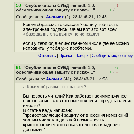
50
.
"Опубликована СУБД immudb 1.0,
–1
+
–
обеспечивающая защиту от искаж..."
/
Сообщение от
Анончик
(?), 28-Май-21, 12:48
Каким образом это спасает? если у тебя есть
электронная подпись, зачем вот это вот все?
>базе данных за взятку не исправил
если у тебя бд в единственном числе где ее можно
исправить, у тебя уже проблемы.
Ответить
|
Правка
|
Наверх
|
Cообщить модератору
51
.
"Опубликована СУБД immudb 1.0,
+1
+
–
обеспечивающая защиту от искаж..."
/
Сообщение от
Аноним
(44), 28-Май-21, 14:58
> Каким образом это спасает?
Вы новость читали? Как работает асимметричное
шифрование, электронные подписи - представление
имеете?
В статье ведь написано:
"предоставляющей защиту от внесения изменений
задним числом и дающей возможность
криптографического доказательства владения
данными. "