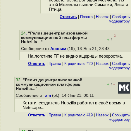
небыло, была Большая Мозилла. Из
этой Мозиллы вышли Симанки, Лиса и
Птица.
Ответить
|
Правка
|
Наверх
|
Cообщить
модератору
24
.
"Релиз децентрализованной
–2
коммуникационной платформы
+
–
/
Hubzilla..."
Сообщение от
Аноним
(19), 13-Янв-21, 23:43
На логотипе FF не видно ящерицы переростка.
Ответить
|
Правка
|
К родителю #20
|
Наверх
|
Cообщить
модератору
32
.
"Релиз децентрализованной
коммуникационной платформы
+
–
/
Hubzilla..."
Сообщение от
xm
(ok), 14-Янв-21, 00:11
Кстати, создатель Hubzilla работал в своё время в
Netscape...
Ответить
|
Правка
|
К родителю #19
|
Наверх
|
Cообщить
модератору