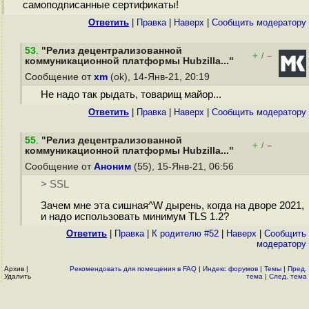
самоподписанные сертификаты!
Ответить
|
Правка
|
Наверх
|
Cообщить модератору
53
.
"Релиз децентрализованной
+
–
/
коммуникационной платформы Hubzilla..."
Сообщение от
xm
(ok), 14-Янв-21, 20:19
Не надо так рыдать, товарищ майор...
Ответить
|
Правка
|
Наверх
|
Cообщить модератору
55
.
"Релиз децентрализованной
+
–
/
коммуникационной платформы Hubzilla..."
Сообщение от
Аноним
(55), 15-Янв-21, 06:56
> SSL
Зачем мне эта сишная^W дырень, когда на дворе 2021,
и надо использовать минимум TLS 1.2?
Ответить
|
Правка
|
К родителю #52
|
Наверх
|
Cообщить
модератору
Архив
|
Рекомендовать для помещения в FAQ
|
Индекс форумов
|
Темы
|
Пред.
Удалить
тема
|
След. тема