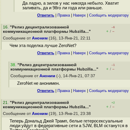
Да ладно, а зилов у нас никогда небыло. Хватит
заливать, да и 98го ли года или раньше.
Ответить
|
Правка
|
Наверх
|
Cообщить модератору
16
.
"Релиз децентрализованной
–6
+
–
коммуникационной платформы Hubzilla..."
/
Сообщение от
Аноним
(16), 13-Янв-21, 22:11
Чем эта поделка лучше ZeroNet?
Ответить
|
Правка
|
Наверх
|
Cообщить модератору
38
.
"Релиз децентрализованной
–1
+
–
коммуникационной платформы Hubzilla..."
/
Сообщение от
Аноним
(-), 14-Янв-21, 07:37
ZeroNet не анонимен.
Ответить
|
Правка
|
Наверх
|
Cообщить модератору
21
.
"Релиз децентрализованной
+2
+
–
коммуникационной платформы Hubzilla..."
/
Сообщение от
Аноним
(19), 13-Янв-21, 23:38
Теперь Дональд Джей Трамп, белые гетеросексуальные
люди уйдут в федеративные сети а SJW, BLM останутся в