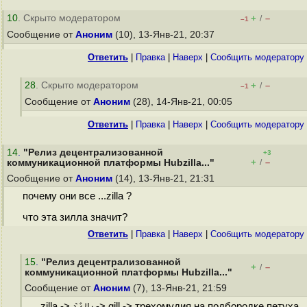
10
. Скрыто модератором
+
–
/
–1
Сообщение от
Аноним
(10), 13-Янв-21, 20:37
Ответить
|
Правка
|
Наверх
|
Cообщить модератору
28
. Скрыто модератором
+
–
/
–1
Сообщение от
Аноним
(28), 14-Янв-21, 00:05
Ответить
|
Правка
|
Наверх
|
Cообщить модератору
14
.
"Релиз децентрализованной
+3
+
–
коммуникационной платформы Hubzilla..."
/
Сообщение от
Аноним
(14), 13-Янв-21, 21:31
почему они все ...zilla ?
что эта зилла значит?
Ответить
|
Правка
|
Наверх
|
Cообщить модератору
15
.
"Релиз децентрализованной
+
–
/
коммуникационной платформы Hubzilla..."
Сообщение от
Аноним
(7), 13-Янв-21, 21:59
zilla -> ジル -> gill -> трехомудия на подбородке петуха.