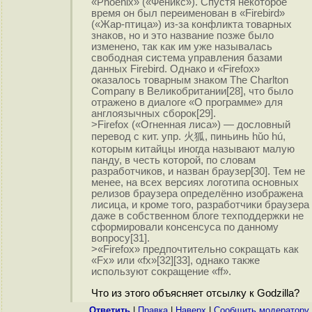
«Phoenix» («Феникс»). Спустя некоторое
время он был переименован в «Firebird»
(«Жар-птица») из-за конфликта товарных
знаков, но и это название позже было
изменено, так как им уже называлась
свободная система управления базами
данных Firebird. Однако и «Firefox»
оказалось товарным знаком The Charlton
Company в Великобритании[28], что было
отражено в диалоге «О программе» для
англоязычных сборок[29].
>Firefox («Огненная лиса») — дословный
перевод с кит. упр. 火狐, пиньинь hǔo hú,
которым китайцы иногда называют малую
панду, в честь которой, по словам
разработчиков, и назван браузер[30]. Тем не
менее, на всех версиях логотипа основных
релизов браузера определённо изображена
лисица, и кроме того, разработчики браузера
даже в собственном блоге техподдержки не
сформировали консенсуса по данному
вопросу[31].
>«Firefox» предпочтительно сокращать как
«Fx» или «fx»[32][33], однако также
используют сокращение «ff».
Что из этого объясняет отсылку к Godzilla?
Ответить
|
Правка
|
Наверх
|
Cообщить модератору