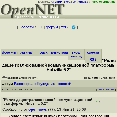
Профиль:
Аноним
(
вход
|
регистрация
)
неRU
opennet.me
[
новости
/
+++
|
форум
|
теги
|
]
форумы
правила/FAQ
поиск
регистрация
вход/
слежка
выход
RSS
"Релиз
децентрализованной коммуникационной платформы
Hubzilla 5.2"
Вариант для распечатки
Пред. тема
|
След. тема
Форум
Разговоры, обсуждение новостей
Изначальное сообщение
[
Отслеживать
]
"Релиз децентрализованной коммуникационной
+
–
/
платформы Hubzilla 5.2"
Сообщение от
opennews
(??), 13-Янв-21, 20:08
Увидел свет новый выпуск платформы для построения