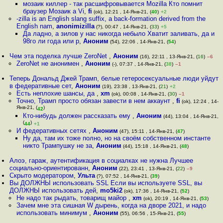
мозаик киллер - так расшифровывается Mozilla Кто помнит
браузер Мозаик а Vi
,
fi
(ok), 12:21 , 14-Янв-21, (
40
)
+2
-zilla is an English slang suffix, a back-formation derived from the
English nam
,
anonimizilla
(?), 00:47 , 14-Янв-21, (
33
)
+5
Да ладно, а зилов у нас никогда небыло Хватит заливать, да и
98го ли года или р
,
Аноним
(54), 22:06 , 14-Янв-21, (
54
)
Чем эта поделка лучше ZeroNet
,
Аноним
(16), 22:11 , 13-Янв-21, (
16
)
–6
ZeroNet не анонимен
,
Аноним
(-), 07:37 , 14-Янв-21, (
38
)
–1
Теперь Дональд Джей Трамп, белые гетеросексуальные люди уйдут
в федеративные сет
,
Аноним
(19), 23:38 , 13-Янв-21, (
21
)
+2
Есть неплохие шансы, да
,
xm
(ok), 00:08 , 14-Янв-21, (
30
)
–1
Точно, Трамп просто обязан завести в нем аккаунт
,
fi
(ok), 12:24 , 14-
Янв-21, (
)
42
Кто-нибудь должен рассказать ему
,
Аноним
(44), 13:04 , 14-Янв-21,
(
)
44
+1
И федеративных сетях
,
Аноним
(47), 15:11 , 14-Янв-21, (
47
)
Ну да, там их тоже полно, но на своём собственном инстанте
никто Трампушку не за
,
Аноним
(44), 15:18 , 14-Янв-21, (
48
)
Алоэ, гараж, аутентификация в социалках не нужна Лучшее
социально-ориентированн
,
Аноним
(22), 23:41 , 13-Янв-21, (
22
)
–9
Скрыто модератором
,
Ульта
(?), 07:52 , 14-Янв-21, (
39
)
Вы ДОЛЖНЫ использовать SSL Если вы используете SSL, вы
ДОЛЖНЫ использовать дей
,
mo5ki2
(ok), 17:36 , 14-Янв-21, (
52
)
Не надо так рыдать, товарищ майор
,
xm
(ok), 20:19 , 14-Янв-21, (
53
)
Зачем мне эта сишная W дырень, когда на дворе 2021, и надо
использовать минимум
,
Аноним
(55), 06:56 , 15-Янв-21, (
55
)