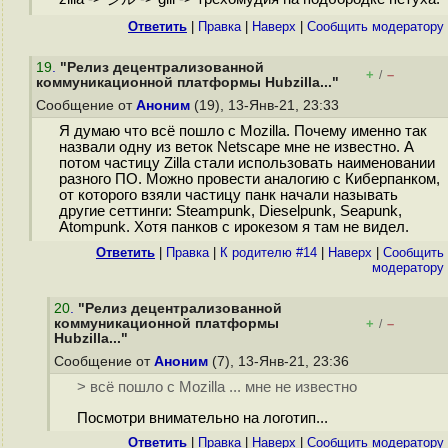
Ответить
|
Правка
|
Наверх
|
Cообщить модератору
19
.
"Релиз децентрализованной
+
–
/
коммуникационной платформы Hubzilla..."
Сообщение от
Аноним
(19), 13-Янв-21, 23:33
Я думаю что всё пошло с Mozilla. Почему именно так
назвали одну из веток Netscape мне не известно. А
потом частицу Zilla стали использовать наименовании
разного ПО. Можно провести аналогию с Киберпанком,
от которого взяли частицу панк начали называть
другие сеттинги: Steampunk, Dieselpunk, Seapunk,
Atompunk. Хотя панков с ирокезом я там не видел.
Ответить
|
Правка
|
К родителю #14
|
Наверх
|
Cообщить
модератору
20
.
"Релиз децентрализованной
коммуникационной платформы
+
–
/
Hubzilla..."
Сообщение от
Аноним
(7), 13-Янв-21, 23:36
> всё пошло с Mozilla ... мне не известно
Посмотри внимательно на логотип...
Ответить
|
Правка
|
Наверх
|
Cообщить модератору