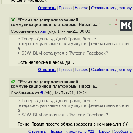
Twitter и Facebook?
Ответить
|
Правка
|
Наверх
|
Cообщить модератору
30
.
"Релиз децентрализованной
–1
+
–
коммуникационной платформы Hubzilla..."
/
Сообщение от
xm
(ok), 14-Янв-21, 00:08
> Теперь Дональд Джей Трамп, белые
гетеросексуальные люди уйдут в федеративные сети
а
> SJW, BLM останутся в Twitter и Facebook?
Есть неплохие шансы, да...
Ответить
|
Правка
|
Наверх
|
Cообщить модератору
42
.
"Релиз децентрализованной
+
–
/
коммуникационной платформы Hubzilla..."
Сообщение от
fi
(ok), 14-Янв-21, 12:24
> Теперь Дональд Джей Трамп, белые
гетеросексуальные люди уйдут в федеративные сети
а
> SJW, BLM останутся в Twitter и Facebook?
Точно, Трамп просто обязан завести в нем аккаунт ))))
Ответить
|
Правка
|
К родителю #21
|
Наверх
|
Cообщить