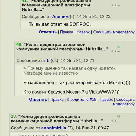
41
.
"Релиз децентрализованной
коммуникационной платформы
+
–
/
Hubzilla..."
Сообщение от
Аноним
(-), 14-Янв-21, 12:23
Ты выдал ответ на ВОПРОС.
Ответить
|
Правка
|
Наверх
|
Cообщить модератору
40
.
"Релиз децентрализованной
+2
коммуникационной платформы Hubzilla..."
+
–
/
Сообщение от
fi
(ok), 14-Янв-21, 12:21
> Почему именно так назвали одну из веток
Netscape мне не известно
мозаик киллер - так расшифровывается Mozilla ))))
Кто помнит браузер Мозаик? а ViolaWWW? )))
Ответить
|
Правка
|
К родителю #19
|
Наверх
|
Cообщить
модератору
33
.
"Релиз децентрализованной
+5
+
–
коммуникационной платформы Hubzilla..."
/
Сообщение от
anonimizilla
(?), 14-Янв-21, 00:47
> что эта зилла значит?