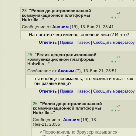
23
.
"Релиз децентрализованной
–4
коммуникационной платформы
+
–
/
Hubzilla..."
Сообщение от
Аноним
(19), 13-Янв-21, 23:41
На логотип чего именно, огненной лисы? И что?
Ответить
|
Правка
|
Наверх
|
Cообщить модератору
25
.
"Релиз децентрализованной
+1
коммуникационной платформы
+
–
/
Hubzilla..."
Сообщение от
Аноним
(7), 13-Янв-21, 23:51
ты вообще понимаешь, что мозила и лиса - как
бы разные вещи?
Ответить
|
Правка
|
Наверх
|
Cообщить модератору
26
.
"Релиз децентрализованной
–2
коммуникационной платформы
+
–
/
Hubzilla..."
Сообщение от
Аноним
(19), 13-
Янв-21, 23:55
>Первоначально браузер назывался