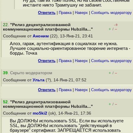
Ну да, там их тоже полно, но на своём собственном
инстанте никто Трампушку не забанит.
Ответить
|
Правка
|
Наверх
|
Cообщить модератору
22
.
"Релиз децентрализованной
–9
+
–
коммуникационной платформы Hubzilla..."
/
Сообщение от
Аноним
(22), 13-Янв-21, 23:41
Алоэ, гараж, аутентификация в социалках не нужна.
Лучшее социально-ориентированное творение интернета -
борды. Точка
Ответить
|
Правка
|
Наверх
|
Cообщить модератору
39
. Скрыто модератором
+
–
/
Сообщение от
Ульта
(?), 14-Янв-21, 07:52
Ответить
|
Правка
|
Наверх
|
Cообщить модератору
52
.
"Релиз децентрализованной
+
–
/
коммуникационной платформы Hubzilla..."
Сообщение от
mo5ki2
(ok), 14-Янв-21, 17:36
Вы ДОЛЖНЫ использовать SSL. Если вы используете
SSL, вы ДОЛЖНЫ использовать "действующий в
браузере" сертификат. ЗАПРЕЩАЕТСЯ использовать