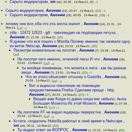
Скрыто модератором
,
xm
(ok), 20:36 , 13-Янв-21, (
9
)
–1
Скрыто модератором
,
Аноним
(10), 20:37 , 13-Янв-21, (
10
)
–1
Скрыто модератором
,
Аноним
(28), 00:05 , 14-Янв-21, (
28
)
–1
почему они все zilla что эта зилла значит
,
Аноним
(14), 21:31 , 13-
Янв-21, (
)
14
+3
zilla - 12472 12523 - gill - трехомудия на подбородке петуха
,
Аноним
(7), 21:59 , 13-Янв-21, (
15
)
Я думаю что всё пошло с Mozilla Почему именно так назвали одну
из веток Netscap
,
Аноним
(19), 23:33 , 13-Янв-21, (
19
)
Посмотри внимательно на логотип
,
Аноним
(7), 23:36 , 13-Янв-21,
(
)
20
На логотип чего именно, огненной лисы И что
,
Аноним
(19),
23:41 , 13-Янв-21, (
)
23
–4
ты вообще понимаешь, что мозила и лиса - как бы разные
вещи
,
Аноним
(7), 23:51 , 13-Янв-21, (
25
)
+1
Что из этого объясняет отсылку к Godzilla
,
Аноним
(19),
23:55 , 13-Янв-21, (
)
26
–2
Вот и выросло поколение не помнящее
предшественника Firefox Сделаем проще - http
,
Аноним
(27), 00:03 , 14-Янв-21, (
27
)
+5
Вещаю вам Когда-то давно когда вас небыло, была
Большая Мозилла Из этой Мозилл
,
Аноним
(-), 07:36 ,
14-Янв-21, (
)
37
+1
На логотипе FF не видно ящерицы переростка
,
Аноним
(19),
23:43 , 13-Янв-21, (
)
24
–2
Кстати, создатель Hubzilla работал в своё время в Netscape
,
xm
(ok), 00:11 , 14-Янв-21, (
32
)
Ты выдал ответ на ВОПРОС
,
Аноним
(-), 12:23 , 14-Янв-21, (
41
)