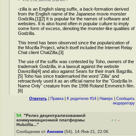
-zilla is an English slang suffix, a back-formation derived
from the English name of the Japanese movie monster
Godzilla.[1][2] It is popular for the names of software and
websites. It is also found often in popular culture to imply
some form of excess, denoting the monster-like qualities of
Godzilla.
This trend has been observed since the popularization of
the Mozilla Project, which itself included the Internet Relay
Chat client ChatZilla.[3]
The use of the suffix was contested by Toho, owners of the
trademark Godzilla, in a lawsuit against the website
Davezilla[4] and also against Sears for their mark Bagzilla.
[5] Toho has since trademarked the word "Zilla" and
retroactively used it as an official name for the "Godzilla In
Name Only" creature from the 1998 Roland Emmerich film.
[6]
Ответить
|
Правка
|
К родителю #14
|
Наверх
|
Cообщить
модератору
54
.
"Релиз децентрализованной
коммуникационной платформы
+
–
/
Hubzilla..."
Сообщение от
Аноним
(54), 14-Янв-21, 22:06