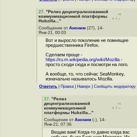
27
.
"Релиз децентрализованной
+5
коммуникационной платформы
+
–
/
Hubzilla..."
Сообщение от
Аноним
(27), 14-
Янв-21, 00:03
Вот и выросло поколение не помнящее
предшественника Firefox.
Сделаем проще -
https://ru.m.wikipedia.org/wiki/Mozilla
-
просто сходи сюда и посмотри на лого.
А вообще, то, что сейчас SeaMonkey,
изначально называлось Mozilla.
Ответить
|
Правка
|
Наверх
|
Cообщить модератору
37
.
"Релиз
децентрализованной
+1
+
–
коммуникационной
/
платформы Hubzilla..."
Сообщение от
Аноним
(-), 14-
Янв-21, 07:36
Вещаю вам! Когда-то давно когда вас