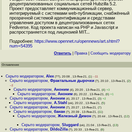
децентрализованных социальных сетей Hubzilla 5.2.
Проект предоставляет коммуникационный сервер,
интегрируемый с системами web-публикации, снабжённый
прозрачной системой идентификации и средствами
управления доступом в децентрализованных сетях
Fediverse. Код проекта написан на PHP и Javascript и
распространяется под лицензией MIT...
Подробнее:
https://www.opennet.ru/opennews/art.shtml?
num=54395
Ответить
|
Правка
|
Cообщить модератору
Оглавление
Скрыто модератором
,
Alex
(??), 20:08 , 13-Янв-21, (
1
)
–11
Скрыто модератором
,
Фрактальные дырочки
(?), 20:10 , 13-Янв-21, (
2
)
–2
Скрыто модератором
,
Аноним
(4), 20:20 , 13-Янв-21, (
4
)
+3
Скрыто модератором
,
Аноним
(6), 20:22 , 13-Янв-21, (
6
)
+1
Скрыто модератором
,
Аноним
(4), 20:17 , 13-Янв-21, (
3
)
+2
Скрыто модератором
,
A.Stahl
(ok), 20:22 , 13-Янв-21, (
5
)
Скрыто модератором
,
Аноним
(7), 20:27 , 13-Янв-21, (
7
)
Скрыто модератором
,
банан
(?), 20:39 , 13-Янв-21, (
11
)
Скрыто модератором
,
Железный Димон
(?), 20:44 , 13-Янв-21, (
12
)
Скрыто модератором
,
Sluggard
(ok), 21:04 , 13-Янв-21, (
13
)
Скрыто модератором
,
DildoZilla
(?), 20:33 , 13-Янв-21, (
8
)