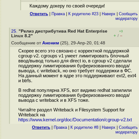
Каждому докеру по своей очереди!
Ответить
|
Правка
|
К родителю #23
|
Наверх
|
Cообщить
модератору
25.
"Релиз дистрибутива Red Hat Enterprise
+3
+
–
Linux 8.2"
/
Сообщение от
Аноним
(25), 29-Апр-20, 01:48
Скорее всего это связано с корректной поддержкой
cgroup v2. cgroups v1 умеет лимитировать блочный
ввод/вывод только для direct io, в cgroup v2 сделали
поддержку лимитирования буферизованного ввода/
вывода, с writeback, но оно требует поддержки в ФС.
На данный момент в ядре это поддерживают ext2, ext4
и btrfs.
В redhat популярна XFS, вот видимо redhat запилили
поддержку лимитирования буферизованного ввода/
вывода с writeback и в XFS тоже.
Читайте раздел Writeback и Filesystem Support for
Writeback на
https://www.kernel.org/doc/Documentation/cgroup-v2.txt
Ответить
|
Правка
|
К родителю #8
|
Наверх
|
Cообщить
модератору