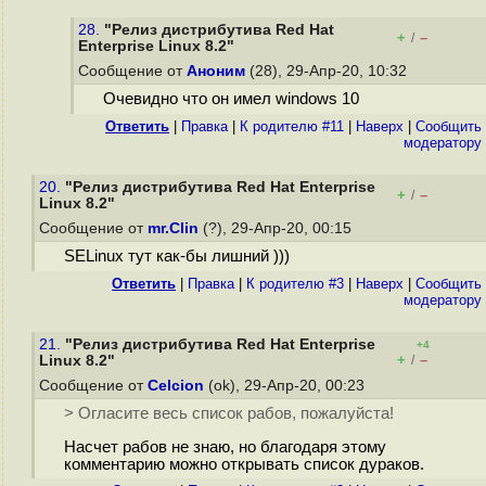
28.
"Релиз дистрибутива Red Hat
+
–
/
Enterprise Linux 8.2"
Сообщение от
Аноним
(28), 29-Апр-20, 10:32
Очевидно что он имел windows 10
Ответить
|
Правка
|
К родителю #11
|
Наверх
|
Cообщить
модератору
20.
"Релиз дистрибутива Red Hat Enterprise
+
–
/
Linux 8.2"
Сообщение от
mr.Clin
(?), 29-Апр-20, 00:15
SELinux тут как-бы лишний )))
Ответить
|
Правка
|
К родителю #3
|
Наверх
|
Cообщить
модератору
21.
"Релиз дистрибутива Red Hat Enterprise
+4
+
–
Linux 8.2"
/
Сообщение от
Celcion
(ok), 29-Апр-20, 00:23
> Огласите весь список рабов, пожалуйста!
Насчет рабов не знаю, но благодаря этому
комментарию можно открывать список дуpaков.