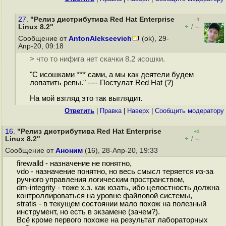
27.
"Релиз дистрибутива Red Hat Enterprise
–1
+
–
Linux 8.2"
/
Сообщение от
AntonAlekseevich
(ok), 29-
Апр-20, 09:18
> что то нифига нет скачки 8.2 исошки.
"С исошками *** сами, а мы как деятели будем
лопатить репы." ---- Постулат Red Hat (?)
На мой взгляд это так выглядит.
Ответить
|
Правка
|
Наверх
|
Cообщить модератору
16.
"Релиз дистрибутива Red Hat Enterprise
+3
+
–
Linux 8.2"
/
Сообщение от
Аноним
(16), 28-Апр-20, 19:33
firewalld - назначение не понятно,
vdo - назначение понятно, но весь смысл теряется из-за
ручного управления логическим пространством,
dm-integrity - тоже х.з. как юзать, ибо целостность должна
контроллироваться на уровне файловой системы,
stratis - в текущем состоянии мало похож на полезный
инструмент, но есть в экзамене (зачем?).
Всё кроме первого похоже на результат лабораторных