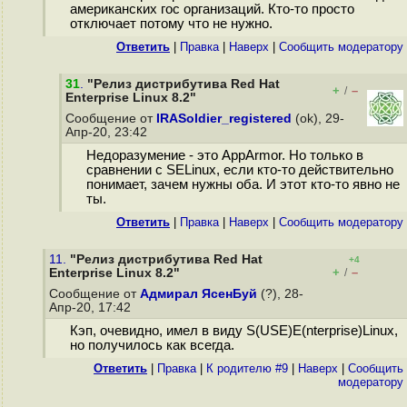
американских гос организаций. Кто-то просто
отключает потому что не нужно.
Ответить
|
Правка
|
Наверх
|
Cообщить модератору
31
.
"Релиз дистрибутива Red Hat
+
–
/
Enterprise Linux 8.2"
Сообщение от
IRASoldier_registered
(ok), 29-
Апр-20, 23:42
Недоразумение - это AppArmor. Но только в
сравнении с SELinux, если кто-то действительно
понимает, зачем нужны оба. И этот кто-то явно не
ты.
Ответить
|
Правка
|
Наверх
|
Cообщить модератору
11.
"Релиз дистрибутива Red Hat
+4
+
–
Enterprise Linux 8.2"
/
Сообщение от
Адмирал ЯсенБуй
(?), 28-
Апр-20, 17:42
Кэп, очевидно, имел в виду S(USE)E(nterprise)Linux,
но получилось как всегда.
Ответить
|
Правка
|
К родителю #9
|
Наверх
|
Cообщить
модератору