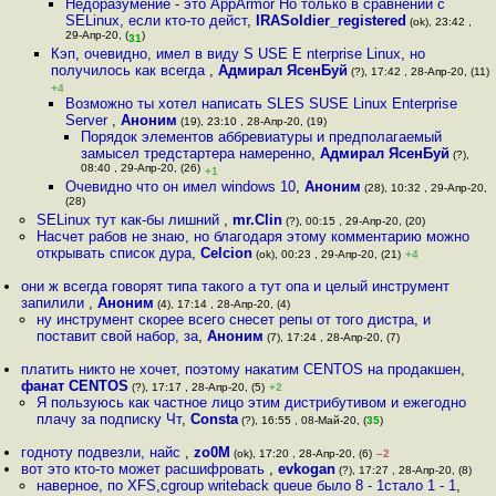
Недоразумение - это AppArmor Но только в сравнении с
SELinux, если кто-то дейст
,
IRASoldier_registered
(ok), 23:42 ,
29-Апр-20, (
)
31
Кэп, очевидно, имел в виду S USE E nterprise Linux, но
получилось как всегда
,
Адмирал ЯсенБуй
(?), 17:42 , 28-Апр-20, (11)
+4
Возможно ты хотел написать SLES SUSE Linux Enterprise
Server
,
Аноним
(19), 23:10 , 28-Апр-20, (19)
Порядок элементов аббревиатуры и предполагаемый
замысел тредстартера намеренно
,
Адмирал ЯсенБуй
(?),
08:40 , 29-Апр-20, (26)
+1
Очевидно что он имел windows 10
,
Аноним
(28), 10:32 , 29-Апр-20,
(28)
SELinux тут как-бы лишний
,
mr.Clin
(?), 00:15 , 29-Апр-20, (20)
Насчет рабов не знаю, но благодаря этому комментарию можно
открывать список дуpa
,
Celcion
(ok), 00:23 , 29-Апр-20, (21)
+4
они ж всегда говорят типа такого а тут опа и целый инструмент
запилили
,
Аноним
(4), 17:14 , 28-Апр-20, (4)
ну инструмент скорее всего снесет репы от того дистра, и
поставит свой набор, за
,
Аноним
(7), 17:24 , 28-Апр-20, (7)
платить никто не хочет, поэтому накатим CENTOS на продакшен
,
фанат CENTOS
(?), 17:17 , 28-Апр-20, (5)
+2
Я пользуюсь как частное лицо этим дистрибутивом и ежегодно
плачу за подписку Чт
,
Consta
(?), 16:55 , 08-Май-20, (
35
)
годноту подвезли, найс
,
zo0M
(ok), 17:20 , 28-Апр-20, (6)
–2
вот это кто-то может расшифровать
,
evkogan
(?), 17:27 , 28-Апр-20, (8)
наверное, по XFS,cgroup writeback queue было 8 - 1стало 1 - 1
,