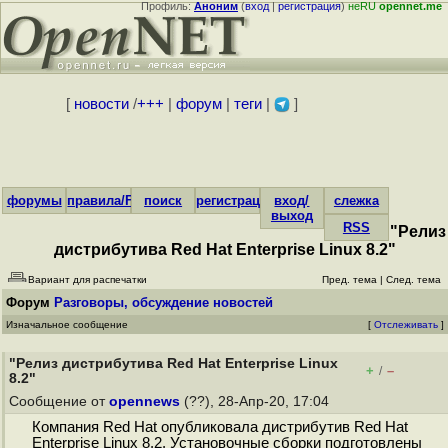
Профиль:
Аноним
(
вход
|
регистрация
)
неRU
opennet.me
[
новости
/
+++
|
форум
|
теги
|
]
форумы
правила/FAQ
поиск
регистрация
вход/
слежка
выход
RSS
"Релиз
дистрибутива Red Hat Enterprise Linux 8.2"
Вариант для распечатки
Пред. тема
|
След. тема
Форум
Разговоры, обсуждение новостей
Изначальное сообщение
[
Отслеживать
]
"Релиз дистрибутива Red Hat Enterprise Linux
+
–
/
8.2"
Сообщение от
opennews
(??), 28-Апр-20, 17:04
Компания Red Hat опубликовала дистрибутив Red Hat
Enterprise Linux 8.2. Установочные сборки подготовлены