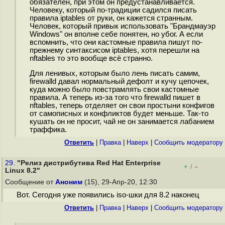
обязателен, при этом он предустанавливается.
Человеку, который по-традиции садился писать
правила iptables от руки, он кажется странным.
Человек, который привык использовать "Брандмауэр
Windows" он вполне себе понятен, но убог. А если
вспомнить, что они кастомные правила пишут по-
прежнему синтаксисом iptables, хотя перешли на
nftables то это вообще всё странно.
Для ленивых, которым было лень писать самим,
firewalld давал нормальный дефолт и кучу цепочек,
куда можно было повстрамлять свои кастомные
правила. А теперь из-за того что firewalld пишет в
nftables, теперь отделяет он свои простыни конфигов
от самописных и конфликтов будет меньше. Так-то
кушать он не просит, чай не он занимается лабанием
траффика.
Ответить
|
Правка
|
Наверх
|
Cообщить модератору
29.
"Релиз дистрибутива Red Hat Enterprise
+
–
/
Linux 8.2"
Сообщение от
Аноним
(15), 29-Апр-20, 12:30
Вот. Сегодня уже появились iso-шки для 8.2 наконец
Ответить
|
Правка
|
Наверх
|
Cообщить модератору