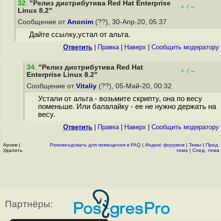
32
.
"Релиз дистрибутива Red Hat Enterprise
+
–
/
Linux 8.2"
Сообщение от
Anonim
(??), 30-Апр-20, 05:37
Дайте ссылку,устал от альта.
Ответить
|
Правка
|
Наверх
|
Cообщить модератору
34
.
"Релиз дистрибутива Red Hat
+
–
/
Enterprise Linux 8.2"
Сообщение от
Vitaliy
(??), 05-Май-20, 00:32
Устали от альта - возьмите скрипту, она по весу
поменьше. Или балалайку - ее не нужно держать на
весу.
Ответить
|
Правка
|
Наверх
|
Cообщить модератору
Архив
|
Рекомендовать для помещения в FAQ
|
Индекс форумов
|
Темы
|
Пред.
Удалить
тема
|
След. тема
Партнёры: