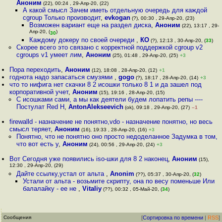
Аноним
(22), 00:24 , 29-Апр-20, (22)
А какой смысл Зачем иметь отдельную очередь для каждой
cgroup Только производит
,
evkogan
(?), 00:30 , 29-Апр-20, (23)
Возможен вариант еще на раздел диска
,
Аноним
(22), 13:17 , 29-
Апр-20, (
)
30
Каждому докеру по своей очереди
,
КО
(?), 12:13 , 30-Апр-20, (
33
)
Скорее всего это связано с корректной поддержкой cgroup v2
cgroups v1 умеет лим
,
Аноним
(25), 01:48 , 29-Апр-20, (25)
+3
Пора переходить
,
Аноним
(12), 18:08 , 28-Апр-20, (12)
+1
годнота надо запасаться смузями
,
gogo
(?), 18:17 , 28-Апр-20, (14)
+3
что то нифига нет скачки 8 2 исошки только 8 1 и да зашел под
корпоративной учет
,
Аноним
(15), 19:16 , 28-Апр-20, (15)
С исошками сами, а мы как деятели будем лопатить репы ----
Постулат Red H
,
AntonAlekseevich
(ok), 09:18 , 29-Апр-20, (27)
–1
firewalld - назначение не понятно,vdo - назначение понятно, но весь
смысл теряет
,
Аноним
(16), 19:33 , 28-Апр-20, (16)
+3
Понятно, что не понятно оно просто недоделанное Задумка в том,
что вот есть у
,
Аноним
(24), 00:56 , 29-Апр-20, (24)
+3
Вот Сегодня уже появились iso-шки для 8 2 наконец
,
Аноним
(15),
12:30 , 29-Апр-20, (29)
Дайте ссылку,устал от альта
,
Anonim
(??), 05:37 , 30-Апр-20, (
32
)
Устали от альта - возьмите скрипту, она по весу поменьше Или
балалайку - ее не
,
Vitaliy
(??), 00:32 , 05-Май-20, (
34
)
Сообщения
[
Сортировка по времени
|
RSS
]