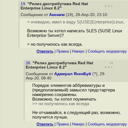
19.
"Релиз дистрибутива Red Hat
+
–
/
Enterprise Linux 8.2"
Сообщение от
Аноним
(19), 28-Апр-20, 23:10
> oчевидно, имел в виду S(USE)E(nterprise)Linux,
Возможно ты хотел написать SLES (SUSE Linux
Enterprise Server)?
> но получилось как всегда.
Ответить
|
Правка
|
Наверх
|
Cообщить модератору
26.
"Релиз дистрибутива Red Hat
+1
+
–
Enterprise Linux 8.2"
/
Сообщение от
Адмирал ЯсенБуй
(?), 29-
Апр-20, 08:40
Порядок элементов аббревиатуры и
(предполагаемый) замысел тредстартера
намеренно сохранены.
Возможно, ты хотел поумничать
>> но получилось как всегда
Не отчаивайся, в следующий раз, возможно,
получится лучше.
Ответить
|
Правка
|
Наверх
|
Cообщить модератору