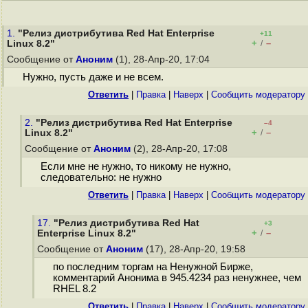
1.
"Релиз дистрибутива Red Hat Enterprise
+11
+
–
Linux 8.2"
/
Сообщение от
Аноним
(1), 28-Апр-20, 17:04
Нужно, пусть даже и не всем.
Ответить
|
Правка
|
Наверх
|
Cообщить модератору
2.
"Релиз дистрибутива Red Hat Enterprise
–4
+
–
Linux 8.2"
/
Сообщение от
Аноним
(2), 28-Апр-20, 17:08
Если мне не нужно, то никому не нужно,
следовательно: не нужно
Ответить
|
Правка
|
Наверх
|
Cообщить модератору
17.
"Релиз дистрибутива Red Hat
+3
+
–
Enterprise Linux 8.2"
/
Сообщение от
Аноним
(17), 28-Апр-20, 19:58
по последним торгам на Ненужной Бирже,
комментарий Анонима в 945.4234 раз ненужнее, чем
RHEL 8.2
Ответить
|
Правка
|
Наверх
|
Cообщить модератору