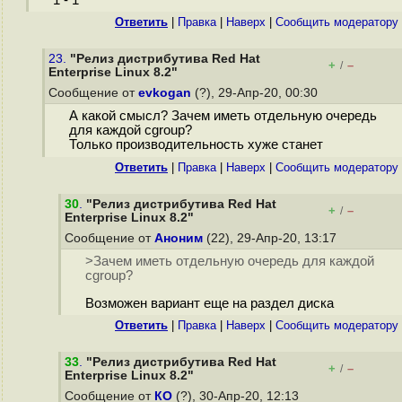
Ответить
|
Правка
|
Наверх
|
Cообщить модератору
23.
"Релиз дистрибутива Red Hat
+
–
/
Enterprise Linux 8.2"
Сообщение от
evkogan
(?), 29-Апр-20, 00:30
А какой смысл? Зачем иметь отдельную очередь
для каждой cgroup?
Только производительность хуже станет
Ответить
|
Правка
|
Наверх
|
Cообщить модератору
30
.
"Релиз дистрибутива Red Hat
+
–
/
Enterprise Linux 8.2"
Сообщение от
Аноним
(22), 29-Апр-20, 13:17
>Зачем иметь отдельную очередь для каждой
cgroup?
Возможен вариант еще на раздел диска
Ответить
|
Правка
|
Наверх
|
Cообщить модератору
33
.
"Релиз дистрибутива Red Hat
+
–
/
Enterprise Linux 8.2"
Сообщение от
КО
(?), 30-Апр-20, 12:13