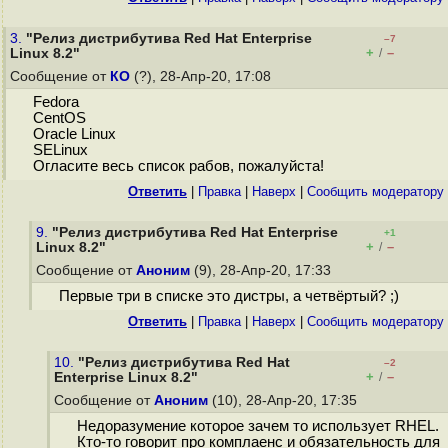
3.
"Релиз дистрибутива Red Hat Enterprise
–7
+
–
Linux 8.2"
/
Сообщение от
КО
(?), 28-Апр-20, 17:08
Fedora
CentOS
Oracle Linux
SELinux
Огласите весь список рабов, пожалуйста!
Ответить
|
Правка
|
Наверх
|
Cообщить модератору
9.
"Релиз дистрибутива Red Hat Enterprise
+1
+
–
Linux 8.2"
/
Сообщение от
Аноним
(9), 28-Апр-20, 17:33
Первые три в списке это дистры, а четвёртый? ;)
Ответить
|
Правка
|
Наверх
|
Cообщить модератору
10.
"Релиз дистрибутива Red Hat
–2
+
–
Enterprise Linux 8.2"
/
Сообщение от
Аноним
(10), 28-Апр-20, 17:35
Недоразумение которое зачем то использует RHEL.
Кто-то говорит про комплаенс и обязательность для