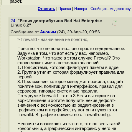
работ.
Ответить
|
Правка
|
Наверх
|
Cообщить модератору
24.
"Релиз дистрибутива Red Hat Enterprise
+3
+
–
Linux 8.2"
/
Сообщение от
Аноним
(24), 29-Апр-20, 00:56
> firewalld - назначение не понятно,
Понятно, что не понятно... оно просто недоделанное.
Задумка в том, что вот есть у вас, например,
Workstation. Что такое в этом случае Firewall? Это
слово может иметь несколько значений:
1. Подсистема, которая фильтрует пакеты в ядре
2. Группа утилит, которая формулирует правила для
первой
3. Приложение, которое менеджит правила, создаёт
понятие зон, политик для интерфейсов, правил для
сервисов, типовые системные правила.
По задумке firewalld - это п.3.Если вы сидите на
воркстейшене и хотите получить некие дефолт-
значения с возможностью их редактирования в
графическом интерфейсе, ну вот он и нужен этот
firewalld. В графике совместно с firewall-config.
Непонятки возникают из-за того, что он весь такой
консольный, а графический интерфейс у него не