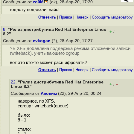
Сообщение от
zo0M
(ok), 28-Апр-20, 17:20
годноту подвезли, найс!
Ответить
|
Правка
|
Наверх
|
Cообщить модератору
8.
"Релиз дистрибутива Red Hat Enterprise Linux
+
–
/
8.2"
Сообщение от
evkogan
(?), 28-Апр-20, 17:27
>В XFS добавлена поддержка режима отложенной записи
(writeback), учитывающего cgroup
вот это кто-то может расшифровать?
Ответить
|
Правка
|
Наверх
|
Cообщить модератору
22.
"Релиз дистрибутива Red Hat Enterprise
+
–
/
Linux 8.2"
Сообщение от
Аноним
(22), 29-Апр-20, 00:24
наверное, по XFS,
cgroup : writeback(queue)
было:
8 - 1
стало:
1 - 1