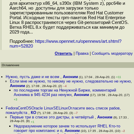
для архитектур x86_64, s390x (IBM System z), ppc64le и
Aarch64, но доступны для загрузки только
зарегистрированным пользователям Red Hat Customer
Portal. Исходные тексты rpm-пакетов Red Hat Enterprise
Linux 8 распространяются через Git-репозиторий CentOS.
Ветка RHEL 8.x будет поддерживаться как минимум до
2029 года...
Подробнее:
https://www.opennet.ru/opennews/art.shtml?
num=52820
Ответить
|
Правка
|
Cообщить модератору
Оглавление
Нужно, пусть даже и не всем
,
Аноним
(1), 17:04 , 28-Апр-20, (1)
+11
Если мне не нужно, то никому не нужно, следовательно не нужно
,
Аноним
(2), 17:08 , 28-Апр-20, (2)
–4
по последним торгам на Ненужной Бирже, комментарий
Анонима в 945 4234 раз ненужн
,
Аноним
(17), 19:58 , 28-Апр-20, (17)
+3
FedoraCentOSOracle LinuxSELinuxОгласите весь список рабов,
пожалуйста
,
КО
(?), 17:08 , 28-Апр-20, (3)
–7
Первые три в списке это дистры, а четвёртый
,
Аноним
(9), 17:33 ,
28-Апр-20, (9)
+1
Недоразумение которое зачем то использует RHEL Кто-то
говорит про комплаенс и о
,
Аноним
(10), 17:35 , 28-Апр-20, (10)
–2