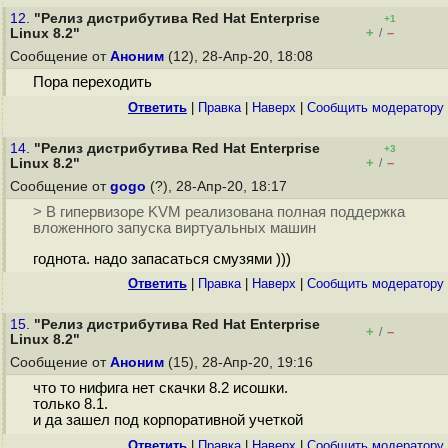
12.
"Релиз дистрибутива Red Hat Enterprise
+1
+
–
Linux 8.2"
/
Сообщение от
Аноним
(12), 28-Апр-20, 18:08
Пора переходить
Ответить
|
Правка
|
Наверх
|
Cообщить модератору
14.
"Релиз дистрибутива Red Hat Enterprise
+3
+
–
Linux 8.2"
/
Сообщение от
gogo
(?), 28-Апр-20, 18:17
> В гипервизоре KVM реализована полная поддержка
вложенного запуска виртуальных машин
годнота. надо запасаться смузями )))
Ответить
|
Правка
|
Наверх
|
Cообщить модератору
15.
"Релиз дистрибутива Red Hat Enterprise
+
–
/
Linux 8.2"
Сообщение от
Аноним
(15), 28-Апр-20, 19:16
что то нифига нет скачки 8.2 исошки.
только 8.1.
и да зашел под корпоративной учеткой
Ответить
|
Правка
|
Наверх
|
Cообщить модератору