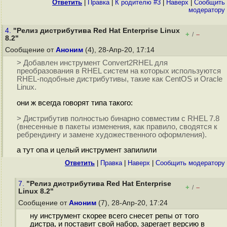
Ответить
|
Правка
|
К родителю #3
|
Наверх
|
Cообщить
модератору
4.
"Релиз дистрибутива Red Hat Enterprise Linux
+
–
/
8.2"
Сообщение от
Аноним
(4), 28-Апр-20, 17:14
> Добавлен инструмент Convert2RHEL для
преобразования в RHEL систем на которых используются
RHEL-подобные дистрибутивы, такие как CentOS и Oracle
Linux.
они ж всегда говорят типа такого:
> Дистрибутив полностью бинарно совместим с RHEL 7.8
(внесенные в пакеты изменения, как правило, сводятся к
ребрендингу и замене художественного оформления).
а тут опа и целый инструмент запилили
Ответить
|
Правка
|
Наверх
|
Cообщить модератору
7.
"Релиз дистрибутива Red Hat Enterprise
+
–
/
Linux 8.2"
Сообщение от
Аноним
(7), 28-Апр-20, 17:24
ну инструмент скорее всего снесет репы от того
дистра, и поставит свой набор, зарегает версию в