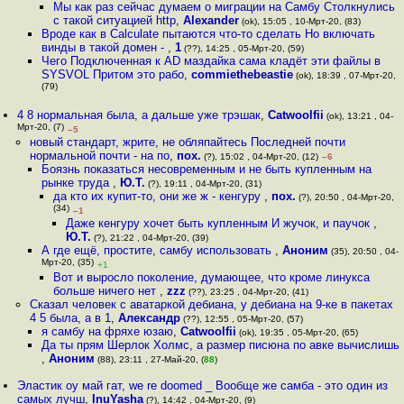
Мы как раз сейчас думаем о миграции на Самбу Столкнулись
с такой ситуацией http
,
Alexander
(ok), 15:05 , 10-Мрт-20, (83)
Вроде как в Calculate пытаются что-то сделать Но включать
винды в такой домен -
,
1
(??), 14:25 , 05-Мрт-20, (59)
Чего Подключенная к AD маздайка сама кладёт эти файлы в
SYSVOL Притом это рабо
,
commiethebeastie
(ok), 18:39 , 07-Мрт-20,
(79)
4 8 нормальная была, а дальше уже трэшак
,
Catwoolfii
(ok), 13:21 , 04-
Мрт-20, (7)
–5
новый стандарт, жрите, не обляпайтесь Последней почти
нормальной почти - на по
,
пох.
(?), 15:02 , 04-Мрт-20, (12)
–6
Боязнь показаться несовременным и не быть купленным на
рынке труда
,
Ю.Т.
(?), 19:11 , 04-Мрт-20, (31)
да кто их купит-то, они же ж - кенгуру
,
пох.
(?), 20:50 , 04-Мрт-20,
(34)
–1
Даже кенгуру хочет быть купленным И жучок, и паучок
,
Ю.Т.
(?), 21:22 , 04-Мрт-20, (39)
А где ещё, простите, самбу использовать
,
Аноним
(35), 20:50 , 04-
Мрт-20, (35)
+1
Вот и выросло поколение, думающее, что кроме линукса
больше ничего нет
,
zzz
(??), 23:25 , 04-Мрт-20, (41)
Сказал человек c аватаркой дебиана, у дебиана на 9-ке в пакетах
4 5 была, а в 1
,
Александр
(??), 12:55 , 05-Мрт-20, (57)
я самбу на фряхе юзаю
,
Catwoolfii
(ok), 19:35 , 05-Мрт-20, (65)
Да ты прям Шерлок Холмс, а размер писюна по авке вычислишь
,
Аноним
(88), 23:11 , 27-Май-20, (
88
)
Эластик оу май гат, we re doomed _ Вообще же самба - это один из
самых лучш
,
InuYasha
(?), 14:42 , 04-Мрт-20, (9)