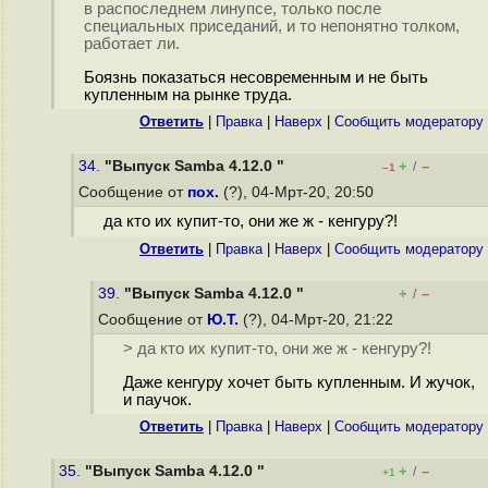
в распоследнем линyпсе, только после
специальных приседаний, и то непонятно толком,
работает ли.
Боязнь показаться несовременным и не быть
купленным на рынке труда.
Ответить
|
Правка
|
Наверх
|
Cообщить модератору
34.
"Выпуск Samba 4.12.0 "
+
–
/
–1
Сообщение от
пох.
(?), 04-Мрт-20, 20:50
да кто их купит-то, они же ж - кенгуру?!
Ответить
|
Правка
|
Наверх
|
Cообщить модератору
39.
"Выпуск Samba 4.12.0 "
+
–
/
Сообщение от
Ю.Т.
(?), 04-Мрт-20, 21:22
> да кто их купит-то, они же ж - кенгуру?!
Даже кенгуру хочет быть купленным. И жучок,
и паучок.
Ответить
|
Правка
|
Наверх
|
Cообщить модератору
35.
"Выпуск Samba 4.12.0 "
+
–
/
+1