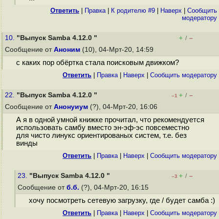
Ответить
|
Правка
|
К родителю #9
|
Наверх
|
Cообщить
модератору
10.
"Выпуск Samba 4.12.0 "
+
–
/
Сообщение от
Аноним
(10), 04-Мрт-20, 14:59
с каких пор обёртка стала поисковым движком?
Ответить
|
Правка
|
Наверх
|
Cообщить модератору
22.
"Выпуск Samba 4.12.0 "
+
–
/
–1
Сообщение от
Анонуиум
(?), 04-Мрт-20, 16:06
А я в одной умной книжке прочитал, что рекомендуется
использовать самбу вместо эн-эф-эс повсеместно
для чисто линукс ориентированых систем, т.е. без
винды
Ответить
|
Правка
|
Наверх
|
Cообщить модератору
23.
"Выпуск Samba 4.12.0 "
+
–
/
–3
Сообщение от
б.б.
(?), 04-Мрт-20, 16:15
хочу посмотреть сетевую загрузку, где / будет самба :)
Ответить
|
Правка
|
Наверх
|
Cообщить модератору