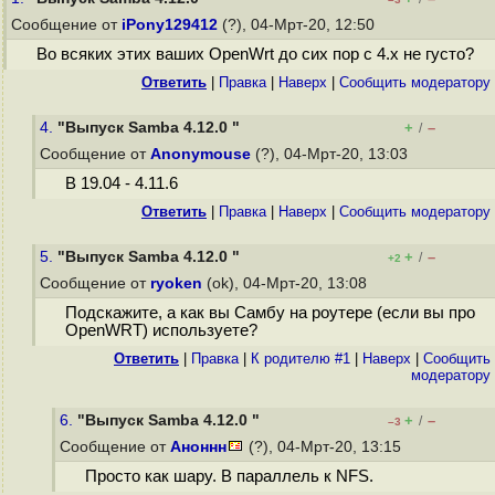
Сообщение от
iPony129412
(?), 04-Мрт-20, 12:50
Во всяких этих ваших OpenWrt до сих пор с 4.x не густо?
Ответить
|
Правка
|
Наверх
|
Cообщить модератору
4.
"Выпуск Samba 4.12.0 "
+
–
/
Сообщение от
Anonymouse
(?), 04-Мрт-20, 13:03
В 19.04 - 4.11.6
Ответить
|
Правка
|
Наверх
|
Cообщить модератору
5.
"Выпуск Samba 4.12.0 "
+
–
/
+2
Сообщение от
ryoken
(ok), 04-Мрт-20, 13:08
Подскажите, а как вы Самбу на роутере (если вы про
OpenWRT) используете?
Ответить
|
Правка
|
К родителю #1
|
Наверх
|
Cообщить
модератору
6.
"Выпуск Samba 4.12.0 "
+
–
/
–3
Сообщение от
Аноннн
(?), 04-Мрт-20, 13:15
Просто как шару. В параллель к NFS.