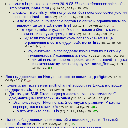
а смысл https blog ja-ke tech 2019 08 27 nas-performance-sshfs-nfs-
smb htmlhtt
,
none_first
(ok), 19:06 , 05-Мрт-20, (63)
а смысл что в nfs у тебя получается без нечеловеческих усилий
- complete trust л
,
пох.
(?), 07:32 , 06-Мрт-20, (69)
и чё в офисе, с контролем портов на свиче и ограничением по
адресу - да хоть 10
,
none_first
(ok), 12:37 , 06-Мрт-20, (70)
–1
это для самбы актуально А с nfs - васян зайдет с компа
коляна - и получит доступ
,
пох.
(?), 14:34 , 06-Мрт-20, (71)
ну если компы раздают кому попало - зачем ваще
ограничения в сети о чудо - заб
,
none_first
(ok), 18:48 , 06-
Мрт-20, (73)
–1
оу, смотрите - в его подвале компы только у него и у
гендиректора У охранника и
,
пох.
(?), 21:24 , 06-Мрт-20, (76)
читай внимательно до просветления, вышечёт ты уже
в показаниях путаешьсяну-ну мб
,
none_first
(ok), 15:33 ,
10-Мрт-20, (
)
84
Лес поддерживается Или до сих пор не осилили
,
pofigist
(?), 17:39 ,
04-Мрт-20, (28)
–2
Коллеги, вот есть server multi channel support yes Винда его вроде
поддержив
,
zfs
(??), 17:39 , 04-Мрт-20, (29)
–3
Да там уже SMB Direct поддерживается, было бы желание С
документацией вот тольк
,
Аноним
(74), 00:14 , 07-Мрт-20, (78)
Этa присутсвует Именно так, 2 сетевухи с разными IP как на
сервере, так и на кли
,
zfs
(??), 01:18 , 24-Мрт-20, (
86
)
s что четь что есть
,
zfs
(??), 01:21 , 24-Мрт-20, (
87
)
Вынос забандленных зависимостей и велосипедов это большой
плюс
,
Аноним
(30), 18:02 , 04-Мрт-20, (30)
+5