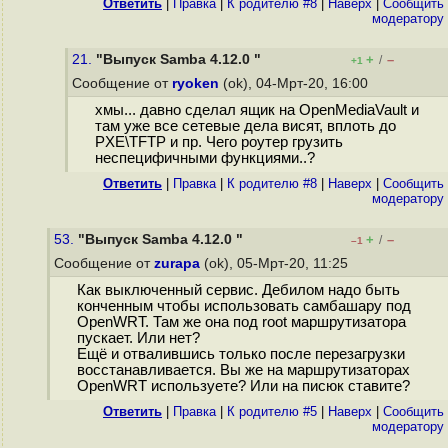
Ответить
|
Правка
|
К родителю #8
|
Наверх
|
Cообщить
модератору
21.
"Выпуск Samba 4.12.0 "
+
–
/
+1
Сообщение от
ryoken
(ok), 04-Мрт-20, 16:00
хмы... давно сделал ящик на OpenMediaVault и
там уже все сетевые дела висят, вплоть до
PXE\TFTP и пр. Чего роутер грузить
неспецифичными функциями..?
Ответить
|
Правка
|
К родителю #8
|
Наверх
|
Cообщить
модератору
53.
"Выпуск Samba 4.12.0 "
+
–
/
–1
Сообщение от
zurapa
(ok), 05-Мрт-20, 11:25
Как выключенный сервис. Дебилом надо быть
конченным чтобы использовать самбашару под
OpenWRT. Там же она под root маршрутизатора
пускает. Или нет?
Ещё и отвалившись только после перезагрузки
восстанавливается. Вы же на маршрутизаторах
OpenWRT используете? Или на писюк ставите?
Ответить
|
Правка
|
К родителю #5
|
Наверх
|
Cообщить
модератору