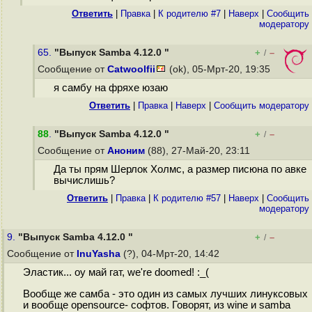
Ответить
|
Правка
|
К родителю #7
|
Наверх
|
Cообщить
модератору
65.
"Выпуск Samba 4.12.0 "
+
–
/
Сообщение от
Catwoolfii
(ok), 05-Мрт-20, 19:35
я самбу на фряхе юзаю
Ответить
|
Правка
|
Наверх
|
Cообщить модератору
88
.
"Выпуск Samba 4.12.0 "
+
–
/
Сообщение от
Аноним
(88), 27-Май-20, 23:11
Да ты прям Шерлок Холмс, а размер писюна по авке
вычислишь?
Ответить
|
Правка
|
К родителю #57
|
Наверх
|
Cообщить
модератору
9.
"Выпуск Samba 4.12.0 "
+
–
/
Сообщение от
InuYasha
(?), 04-Мрт-20, 14:42
Эластик... оу май гат, we're doomed! :_(
Вообще же самба - это один из самых лучших линуксовых
и вообще opensource- софтов. Говорят, из wine и samba