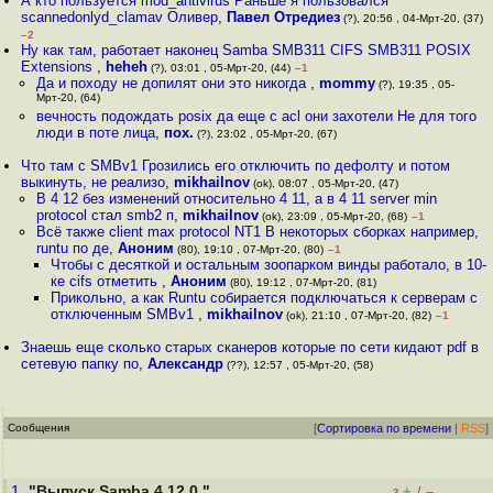
А кто пользуется mod_antivirus Раньше я пользовался
scannedonlyd_clamav Оливер
,
Павел Отредиез
(?), 20:56 , 04-Мрт-20, (37)
–2
Ну как там, работает наконец Samba SMB311 CIFS SMB311 POSIX
Extensions
,
heheh
(?), 03:01 , 05-Мрт-20, (44)
–1
Да и походу не допилят они это никогда
,
mommy
(?), 19:35 , 05-
Мрт-20, (64)
вечность подождать posix да еще с acl они захотели Не для того
люди в поте лица
,
пох.
(?), 23:02 , 05-Мрт-20, (67)
Что там с SMBv1 Грозились его отключить по дефолту и потом
выкинуть, не реализо
,
mikhailnov
(ok), 08:07 , 05-Мрт-20, (47)
В 4 12 без изменений относительно 4 11, а в 4 11 server min
protocol стал smb2 п
,
mikhailnov
(ok), 23:09 , 05-Мрт-20, (68)
–1
Всё также client max protocol NT1 В некоторых сборках например,
runtu по де
,
Аноним
(80), 19:10 , 07-Мрт-20, (80)
–1
Чтобы с десяткой и остальным зоопарком винды работало, в 10-
ке cifs отметить
,
Аноним
(80), 19:12 , 07-Мрт-20, (81)
Прикольно, а как Runtu собирается подключаться к серверам с
отключенным SMBv1
,
mikhailnov
(ok), 21:10 , 07-Мрт-20, (82)
–1
Знаешь еще сколько старых сканеров которые по сети кидают pdf в
сетевую папку по
,
Александр
(??), 12:57 , 05-Мрт-20, (58)
Сообщения
[
Сортировка по времени
|
RSS
]
1.
"Выпуск Samba 4.12.0 "
+
–
/
–3