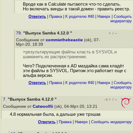
Вроде как в Calculate пытаются что-то сделать.
Но включать винды в такой домен - править реестр.
Ответить
|
Правка
|
К родителю #40
|
Наверх
|
Cообщить
модератору
79.
"Выпуск Samba 4.12.0 "
+
–
/
Сообщение от
commiethebeastie
(ok), 07-
Мрт-20, 18:39
>результирующие файлы класть в SYSVOL и
шаманить их распространение.
Чего? Подключенная к AD маздайка сама кладёт
эти файлы в SYSVOL. Притом это работает еще с
альфа версии.
Ответить
|
Правка
|
К родителю #40
|
Наверх
|
Cообщить
модератору
7.
"Выпуск Samba 4.12.0 "
+
–
/
–5
Сообщение от
Catwoolfii
(ok), 04-Мрт-20, 13:21
4.8 нормальная была, а дальше уже трэшак
Ответить
|
Правка
|
Наверх
|
Cообщить модератору