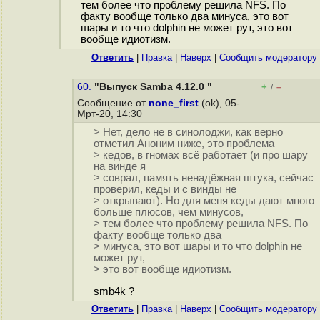
тем более что проблему решила NFS. По
факту вообще только два минуса, это вот
шары и то что dolphin не может рут, это вот
вообще идиотизм.
Ответить
|
Правка
|
Наверх
|
Cообщить модератору
60.
"Выпуск Samba 4.12.0 "
+
–
/
Сообщение от
none_first
(ok), 05-
Мрт-20, 14:30
> Нет, дело не в синолоджи, как верно
отметил Аноним ниже, это проблема
> кедов, в гномах всё работает (и про шару
на винде я
> соврал, память ненадёжная штука, сейчас
проверил, кеды и с винды не
> открывают). Но для меня кеды дают много
больше плюсов, чем минусов,
> тем более что проблему решила NFS. По
факту вообще только два
> минуса, это вот шары и то что dolphin не
может рут,
> это вот вообще идиотизм.
smb4k ?
Ответить
|
Правка
|
Наверх
|
Cообщить модератору