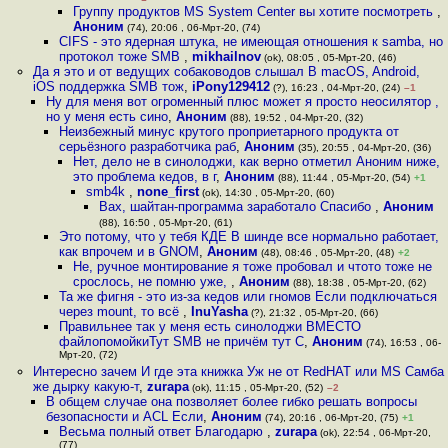
Группу продуктов MS System Center вы хотите посмотреть
,
Аноним
(74), 20:06 , 06-Мрт-20, (74)
CIFS - это ядерная штука, не имеющая отношения к samba, но
протокол тоже SMB
,
mikhailnov
(ok), 08:05 , 05-Мрт-20, (46)
Да я это и от ведущих собаководов слышал В macOS, Android,
iOS поддержка SMB тож
,
iPony129412
(?), 16:23 , 04-Мрт-20, (24)
–1
Ну для меня вот огроменный плюс может я просто неосилятор ,
но у меня есть сино
,
Аноним
(88), 19:52 , 04-Мрт-20, (32)
Неизбежный минус крутого проприетарного продукта от
серьёзного разработчика раб
,
Аноним
(35), 20:55 , 04-Мрт-20, (36)
Нет, дело не в синолоджи, как верно отметил Аноним ниже,
это проблема кедов, в г
,
Аноним
(88), 11:44 , 05-Мрт-20, (54)
+1
smb4k
,
none_first
(ok), 14:30 , 05-Мрт-20, (60)
Вах, шайтан-программа заработало Спасибо
,
Аноним
(88), 16:50 , 05-Мрт-20, (61)
Это потому, что у тебя КДЕ В шинде все нормально работает,
как впрочем и в GNOM
,
Аноним
(48), 08:46 , 05-Мрт-20, (48)
+2
Не, ручное монтирование я тоже пробовал и чтото тоже не
срослось, не помню уже,
,
Аноним
(88), 18:38 , 05-Мрт-20, (62)
Та же фигня - это из-за кедов или гномов Если подключаться
через mount, то всё
,
InuYasha
(?), 21:32 , 05-Мрт-20, (66)
Правильнее так у меня есть синолоджи ВМЕСТО
файлопомойкиТут SMB не причём тут С
,
Аноним
(74), 16:53 , 06-
Мрт-20, (72)
Интересно зачем И где эта книжка Уж не от RedHAT или MS Самба
же дырку какую-т
,
zurapa
(ok), 11:15 , 05-Мрт-20, (52)
–2
В общем случае она позволяет более гибко решать вопросы
безопасности и ACL Если
,
Аноним
(74), 20:16 , 06-Мрт-20, (75)
+1
Весьма полный ответ Благодарю
,
zurapa
(ok), 22:54 , 06-Мрт-20,
(77)