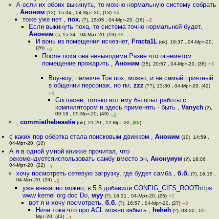
А если их обоих выкинуть, то можно нормальную систему собрать
,
Аноним
(13), 15:04 , 04-Мрт-20, (13)
+4
тоже уже нет
,
пох.
(?), 15:05 , 04-Мрт-20, (16)
–2
Если выкинуть поха, то система точно нормальной будет
,
Аноним
(-), 15:34 , 04-Мрт-20, (19)
+8
И вонь из помещения исчезнет
,
Fracta1L
(ok), 16:37 , 04-Мрт-20,
(26)
+6
После поха она невыводима Разве что огнемётом
помещение прожарить
,
Аноним
(35), 20:57 , 04-Мрт-20, (38)
+3
Воу-воу, палехче Тов пох, может, и не самый приятный
в общении персонаж, но пи
,
zzz
(??), 23:30 , 04-Мрт-20, (42)
+4
Согласен, только вот ему бы опыт работы с
компилятором и здесь применять - быть
,
Vanych
(?),
09:18 , 05-Мрт-20, (49)
+2
,
commiethebeastie
(ok), 21:20 , 12-Мрт-20, (
85
)
с каких пор обёртка стала поисковым движком
,
Аноним
(10), 14:59 ,
04-Мрт-20, (10)
А я в одной умной книжке прочитал, что
рекомендуетсяиспользовать самбу вместо эн
,
Анонуиум
(?), 16:06 ,
04-Мрт-20, (22)
–1
хочу посмотреть сетевую загрузку, где будет самба
,
б.б.
(?), 16:15 ,
04-Мрт-20, (23)
–3
уже внезапно можно, в 5 5 добавили CONFIG_CIFS_ROOThttps
www kernel org doc Do
,
муу
(?), 16:31 , 04-Мрт-20, (25)
+1
вот я и хочу посмотреть
,
б.б.
(?), 16:57 , 04-Мрт-20, (27)
–3
Ниче тока что про ACL можно забыть
,
heheh
(?), 03:00 , 05-
Мрт-20, (43)
–1