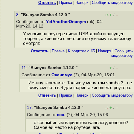
Ответить
|
Правка
|
Наверх
|
Cообщить модератору
8.
"Выпуск Samba 4.12.0 "
+
–
/
+4
Сообщение от
YetAnotherOnanym
(ok), 04-
Мрт-20, 14:12
У многих на роутере висит USB-драйв и запущен
торрент, а киношки с него они по умному телевизору
смотрят.
Ответить
|
Правка
|
К родителю #5
|
Наверх
|
Cообщить
модератору
11.
"Выпуск Samba 4.12.0 "
+
–
/
Сообщение от
Онанимус
(?), 04-Мрт-20, 15:01
Истину глаголите. Только у меня там samba 3 - не
вижу смысла в 4 для шаринга киношек с роутера.
Ответить
|
Правка
|
Наверх
|
Cообщить модератору
17.
"Выпуск Samba 4.12.0 "
+
–
/
–3
Сообщение от
пох.
(?), 04-Мрт-20, 15:06
с сасамбиным вариантом wannacry, конечно?
Самое ей место на роутере, ага.