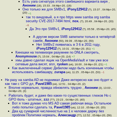
Есть yara сигнатура этого самбишного варианта виря
,
Аноним
(18), 15:33 , 04-Мрт-20, (18)
Оно только же для SMBv1
,
iPony129412
(?), 15:37 , 04-Мрт-20,
(20)
+1
так то виндовый, а я про https www samba org samba
security CVE-2017-7494 html
,
пох.
(?), 20:49 , 04-Мрт-20, (33)
–6
Да Это про SMBv1
,
iPony129412
(?), 05:58 , 05-Мрт-20, (45)
А другие версии SMB запилили только в четвёртой
самбе
,
Аноним
(50), 09:39 , 05-Мрт-20, (50)
Нет SMBv2 появилась в 3 6 в 2011 году
,
iPony129412
(?), 10:31 , 05-Мрт-20, (51)
+1
Киношки на телевизоре разумнее по DNLA смотреть
,
Anonymouse
(?), 15:04 , 04-Мрт-20, (14)
+7
хмы давно сделал ящик на OpenMediaVault и там уже все
сетевые дела висят, впл
,
ryoken
(ok), 16:00 , 04-Мрт-20, (21)
+1
Как выключенный сервис Дебилом надо быть конченным чтобы
использовать самбашару
,
zurapa
(ok), 11:25 , 05-Мрт-20, (53)
–1
Ни разу на samba AD не поднимал Даже интересно как оно будет и
как там с GPO дл
,
Pavel1985
(ok), 12:51 , 04-Мрт-20, (2)
Вполне нормально, правда обновлять трудно
,
Аноним
(3), 13:03 ,
04-Мрт-20, (3)
Работать будет, и даже без каких-то существенных глюков Но с
GPO боль - штатных
,
zzz
(??), 23:23 , 04-Мрт-20, (40)
Вот я тоже думаю что MS AD самая рабочая вещь Остальное
либо попытки сделать та
,
Pavel1985
(ok), 12:10 , 05-Мрт-20, (55)
Два кд сумарной численностью на 1 к человек держу без
проблем Политики нормаль
,
Александр
(??), 12:52 , 05-Мрт-20, (56)