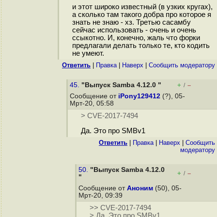
и этот широко известный (в узких кругах),
а сколько там такого добра про которое я
знать не знаю - хз. Третью сасамбу
сейчас использовать - очень и очень
ссыкотно. И, конечно, жаль что форки
предлагали делать только те, кто кодить
не умеют.
Ответить
|
Правка
|
Наверх
|
Cообщить модератору
45.
"Выпуск Samba 4.12.0 "
+
–
/
Сообщение от
iPony129412
(?), 05-
Мрт-20, 05:58
> CVE-2017-7494
Да. Это про SMBv1
Ответить
|
Правка
|
Наверх
|
Cообщить
модератору
50.
"Выпуск Samba 4.12.0
+
–
/
"
Сообщение от
Аноним
(50), 05-
Мрт-20, 09:39
>> CVE-2017-7494
> Да. Это про SMBv1