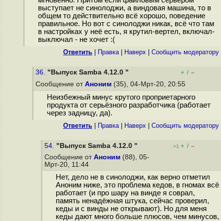
мгновенно. Притом если файловым сервером
выступает не синолоджи, а виндовая машина, то в
общем то действительно всё хорошо, поведение
правильное. Но вот с синолоджи никак, всё что там
в настройках у неё есть, я крутил-вертел, включал-
выключал - не хочет :(
Ответить
|
Правка
|
Наверх
|
Cообщить модератору
36.
"Выпуск Samba 4.12.0 "
+
–
/
Сообщение от
Аноним
(35), 04-Мрт-20, 20:55
Неизбежный минус крутого проприетарного
продукта от серьёзного разработчика (работает
через задницу, да).
Ответить
|
Правка
|
Наверх
|
Cообщить модератору
54.
"Выпуск Samba 4.12.0 "
+
–
/
+1
Сообщение от
Аноним
(88), 05-
Мрт-20, 11:44
Нет, дело не в синолоджи, как верно отметил
Аноним ниже, это проблема кедов, в гномах всё
работает (и про шару на винде я соврал,
память ненадёжная штука, сейчас проверил,
кеды и с винды не открывают). Но для меня
кеды дают много больше плюсов, чем минусов,