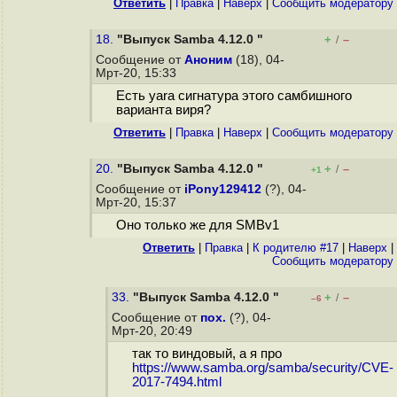
Ответить
|
Правка
|
Наверх
|
Cообщить модератору
18.
"Выпуск Samba 4.12.0 "
+
–
/
Сообщение от
Аноним
(18), 04-
Мрт-20, 15:33
Есть yara сигнатура этого самбишного
варианта виря?
Ответить
|
Правка
|
Наверх
|
Cообщить модератору
20.
"Выпуск Samba 4.12.0 "
+
–
/
+1
Сообщение от
iPony129412
(?), 04-
Мрт-20, 15:37
Оно только же для SMBv1
Ответить
|
Правка
|
К родителю #17
|
Наверх
|
Cообщить модератору
33.
"Выпуск Samba 4.12.0 "
+
–
/
–6
Сообщение от
пох.
(?), 04-
Мрт-20, 20:49
так то виндовый, а я про
https://www.samba.org/samba/security/CVE-
2017-7494.html