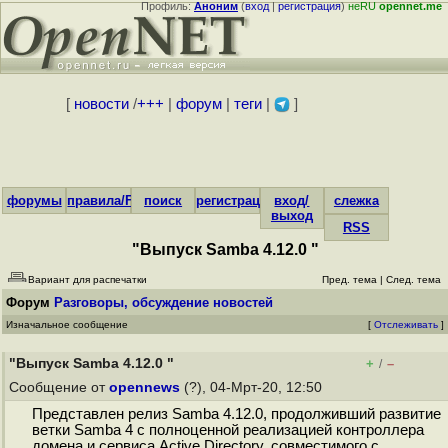
Профиль:
Аноним
(
вход
|
регистрация
)
неRU
opennet.me
[
новости
/
+++
|
форум
|
теги
|
]
форумы
правила/FAQ
поиск
регистрация
вход/
слежка
выход
RSS
"Выпуск Samba 4.12.0 "
Вариант для распечатки
Пред. тема
|
След. тема
Форум
Разговоры, обсуждение новостей
Изначальное сообщение
[
Отслеживать
]
"Выпуск Samba 4.12.0 "
+
–
/
Сообщение от
opennews
(?), 04-Мрт-20, 12:50
Представлен релиз Samba 4.12.0, продолживший развитие
ветки Samba 4 с полноценной реализацией контроллера
домена и сервиса Active Directory, совместимого с