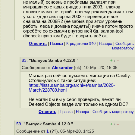
не малый) основные проблемы вылазят при
миграции со старых виндов типа 2003.. глюков
словите мама не горюй, посему рекомендация к тем
у кого кд до сих пор на 2003 - переведите всё
сначала на 2008R2 (не забыв при этом уровень
работы леса и домена поднять!) иначе потом просто
огребёте со схемами внутренней бд. samba-tool
dbcheck при этом будет говорить всё ок.
Ответить
|
Правка
|
К родителю #40
|
Наверх
|
Cообщить
модератору
83.
"Выпуск Samba 4.12.0 "
+
–
/
Сообщение от
Alexander
(ok), 10-Мрт-20, 15:05
Мы как раз сейчас думаем о миграции на Самбу.
Столкнулись с такой ситуацией:
https://lists.samba.org/archive/samba/2020-
March/228789.html
Не могли бы вы у себя проверить, лежат ли
Deleted Objects везде или только на одном DC?
Ответить
|
Правка
|
Наверх
|
Cообщить модератору
59.
"Выпуск Samba 4.12.0 "
+
–
/
Сообщение от
1
(??), 05-Мрт-20, 14:25