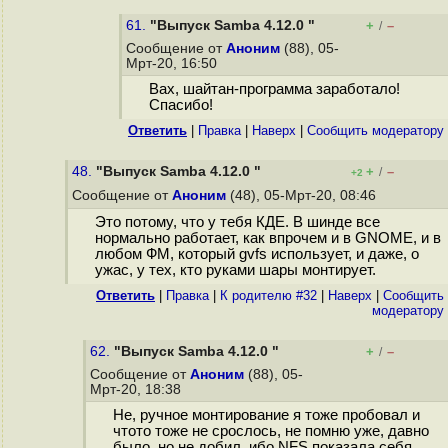
61.
"Выпуск Samba 4.12.0 "
+
–
/
Сообщение от
Аноним
(88), 05-
Мрт-20, 16:50
Вах, шайтан-программа заработало!
Спасибо!
Ответить
|
Правка
|
Наверх
|
Cообщить модератору
48.
"Выпуск Samba 4.12.0 "
+
–
/
+2
Сообщение от
Аноним
(48), 05-Мрт-20, 08:46
Это потому, что у тебя КДЕ. В шинде все
нормально работает, как впрочем и в GNOME, и в
любом ФМ, который gvfs использует, и даже, о
ужас, у тех, кто руками шары монтирует.
Ответить
|
Правка
|
К родителю #32
|
Наверх
|
Cообщить
модератору
62.
"Выпуск Samba 4.12.0 "
+
–
/
Сообщение от
Аноним
(88), 05-
Мрт-20, 18:38
Не, ручное монтирование я тоже пробовал и
чтото тоже не срослось, не помню уже, давно
было, но не добил, ибо NFS показала себя