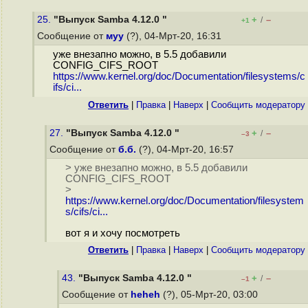
25.
"Выпуск Samba 4.12.0 "
+
–
/
+1
Сообщение от
муу
(?), 04-Мрт-20, 16:31
уже внезапно можно, в 5.5 добавили
CONFIG_CIFS_ROOT
https://www.kernel.org/doc/Documentation/filesystems/c
ifs/ci...
Ответить
|
Правка
|
Наверх
|
Cообщить модератору
27.
"Выпуск Samba 4.12.0 "
+
–
/
–3
Сообщение от
б.б.
(?), 04-Мрт-20, 16:57
> уже внезапно можно, в 5.5 добавили
CONFIG_CIFS_ROOT
>
https://www.kernel.org/doc/Documentation/filesystem
s/cifs/ci...
вот я и хочу посмотреть
Ответить
|
Правка
|
Наверх
|
Cообщить модератору
43.
"Выпуск Samba 4.12.0 "
+
–
/
–1
Сообщение от
heheh
(?), 05-Мрт-20, 03:00