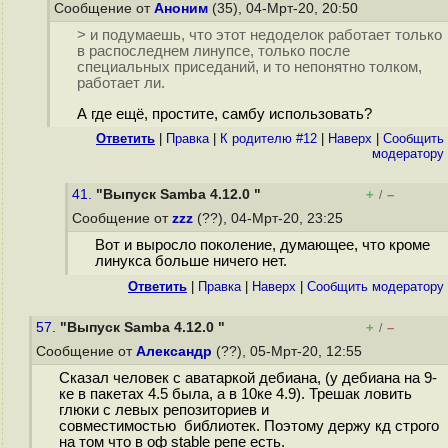
Сообщение от
Аноним
(35), 04-Мрт-20, 20:50
> и подумаешь, что этот недоделок работает только
в распоследнем линyпсе, только после
специальных приседаний, и то непонятно толком,
работает ли.
А где ещё, простите, самбу использовать?
Ответить
|
Правка
|
К родителю #12
|
Наверх
|
Cообщить
модератору
41.
"Выпуск Samba 4.12.0 "
+
–
/
Сообщение от
zzz
(??), 04-Мрт-20, 23:25
Вот и выросло поколение, думающее, что кроме
линукса больше ничего нет.
Ответить
|
Правка
|
Наверх
|
Cообщить модератору
57.
"Выпуск Samba 4.12.0 "
+
–
/
Сообщение от
Александр
(??), 05-Мрт-20, 12:55
Сказал человек c аватаркой дебиана, (у дебиана на 9-
ке в пакетах 4.5 была, а в 10ке 4.9). Трешак ловить
глюки с левых репозиториев и
совместимостью библиотек. Поэтому держу кд строго
на том что в оф stable репе есть.