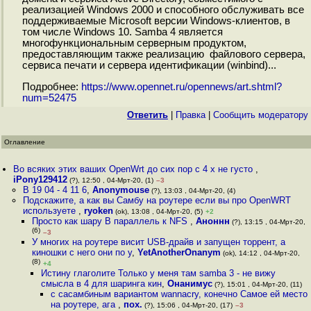
реализацией Windows 2000 и способного обслуживать все
поддерживаемые Microsoft версии Windows-клиентов, в
том числе Windows 10. Samba 4 является
многофункциональным серверным продуктом,
предоставляющим также реализацию файлового сервера,
сервиса печати и сервера идентификации (winbind)...
Подробнее:
https://www.opennet.ru/opennews/art.shtml?
num=52475
Ответить
|
Правка
|
Cообщить модератору
Оглавление
Во всяких этих ваших OpenWrt до сих пор с 4 x не густо
,
iPony129412
(?), 12:50 , 04-Мрт-20, (1)
–3
В 19 04 - 4 11 6
,
Anonymouse
(?), 13:03 , 04-Мрт-20, (4)
Подскажите, а как вы Самбу на роутере если вы про OpenWRT
используете
,
ryoken
(ok), 13:08 , 04-Мрт-20, (5)
+2
Просто как шару В параллель к NFS
,
Аноннн
(?), 13:15 , 04-Мрт-20,
(6)
–3
У многих на роутере висит USB-драйв и запущен торрент, а
киношки с него они по у
,
YetAnotherOnanym
(ok), 14:12 , 04-Мрт-20,
(8)
+4
Истину глаголите Только у меня там samba 3 - не вижу
смысла в 4 для шаринга кин
,
Онанимус
(?), 15:01 , 04-Мрт-20, (11)
с сасамбиным вариантом wannacry, конечно Самое ей место
на роутере, ага
,
пох.
(?), 15:06 , 04-Мрт-20, (17)
–3