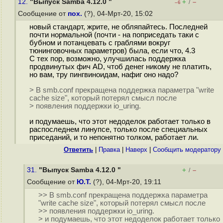
12.
"Выпуск Samba 4.12.0 "
+
–
/
–6
Сообщение от
пох.
(?), 04-Мрт-20, 15:02
новый стандарт, жрите, не обляпайтесь. Последней
почти нормальной (почти - на поприседать таки с
бубном и потанцевать с граблями вокруг
тюнинговочных параметров) была, если что, 4.3
С тех пор, возможно, улучшилась поддержка
продвинутых фич AD, чтоб денег никому не платить,
но вам, тру пингвиноидам, нафиг оно надо?
> B smb.conf прекращена поддержка параметра "write
cache size", который потерял смысл после
> появления поддержки io_uring.
и подумаешь, что этот недоделок работает только в
распоследнем линyпсе, только после специальных
приседаний, и то непонятно толком, работает ли.
Ответить
|
Правка
|
Наверх
|
Cообщить модератору
31.
"Выпуск Samba 4.12.0 "
+
–
/
Сообщение от
Ю.Т.
(?), 04-Мрт-20, 19:11
>> B smb.conf прекращена поддержка параметра
"write cache size", который потерял смысл после
>> появления поддержки io_uring.
> и подумаешь, что этот недоделок работает только