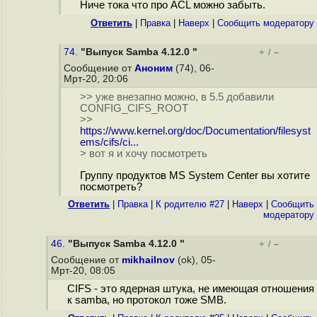
Ниче тока что про ACL можно забыть.
Ответить
|
Правка
|
Наверх
|
Cообщить модератору
74.
"Выпуск Samba 4.12.0 "
+
–
/
Сообщение от
Аноним
(74), 06-
Мрт-20, 20:06
>> уже внезапно можно, в 5.5 добавили
CONFIG_CIFS_ROOT
>>
https://www.kernel.org/doc/Documentation/filesyst
ems/cifs/ci...
> вот я и хочу посмотреть
Группу продуктов MS System Center вы хотите
посмотреть?
Ответить
|
Правка
|
К родителю #27
|
Наверх
|
Cообщить
модератору
46.
"Выпуск Samba 4.12.0 "
+
–
/
Сообщение от
mikhailnov
(ok), 05-
Мрт-20, 08:05
CIFS - это ядерная штука, не имеющая отношения
к samba, но протокол тоже SMB.