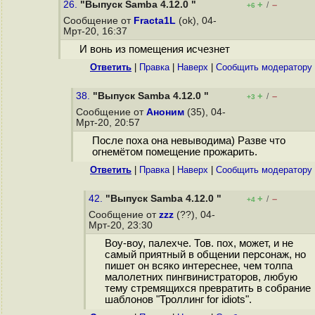
26.
"Выпуск Samba 4.12.0 "
+
–
/
+6
Сообщение от
Fracta1L
(ok), 04-
Мрт-20, 16:37
И вонь из помещения исчезнет
Ответить
|
Правка
|
Наверх
|
Cообщить модератору
38.
"Выпуск Samba 4.12.0 "
+
–
/
+3
Сообщение от
Аноним
(35), 04-
Мрт-20, 20:57
После поха она невыводима) Разве что
огнемётом помещение прожарить.
Ответить
|
Правка
|
Наверх
|
Cообщить модератору
42.
"Выпуск Samba 4.12.0 "
+
–
/
+4
Сообщение от
zzz
(??), 04-
Мрт-20, 23:30
Воу-воу, палехче. Тов. пох, может, и не
самый приятный в общении персонаж, но
пишет он всяко интереснее, чем толпа
малолетних пингвинистраторов, любую
тему стремящихся превратить в собрание
шаблонов "Троллинг for idiots".