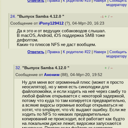
Ответить
|
Правка
|
К родителю #25
|
Наверх
|
Cообщить
модератору
24.
"Выпуск Samba 4.12.0 "
+
–
/
–1
Сообщение от
iPony129412
(?), 04-Мрт-20, 16:23
Да я это и от ведущих собаководов слышал.
В macOS, Android, iOS поддержка SMB тоже
дефолтом.
Каких-то плюсов NFS не даст вообщем.
Ответить
|
Правка
|
К родителю #22
|
Наверх
|
Cообщить
модератору
32.
"Выпуск Samba 4.12.0 "
+
–
/
Сообщение от
Аноним
(88), 04-Мрт-20, 19:52
Ну для меня вот огроменный плюс (может я просто
неосилятор), но у меня есть синолоджи для
файлопомойки, и если ходить на неё через самбу то
любой файлик открывается с некоторой задержкой,
потому что куда то там копируется предварительно,
а всякие видосы огромные вообще открываться не
хотят, что smplayer, что vlc выдают ошибку. Если же
ходить по NFS то никаких предварительных
копирований не происходит, всё работает как будто
на локальном диске лежит, видосики запускаются