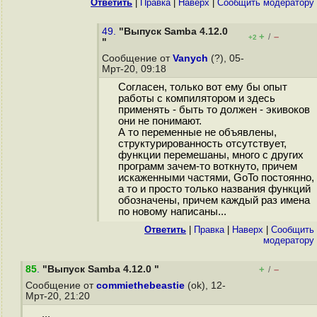
Ответить
|
Правка
|
Наверх
|
Cообщить модератору
49.
"Выпуск Samba 4.12.0
+
–
/
+2
"
Сообщение от
Vanych
(?), 05-
Мрт-20, 09:18
Согласен, только вот ему бы опыт
работы с компилятором и здесь
применять - быть то должен - экивоков
они не понимают.
А то переменные не объявлены,
структурированность отсутствует,
функции перемешаны, много с других
программ зачем-то воткнуто, причем
искаженными частями, GoTo постоянно,
а то и просто только названия функций
обозначены, причем каждый раз имена
по новому написаны...
Ответить
|
Правка
|
Наверх
|
Cообщить
модератору
85
.
"Выпуск Samba 4.12.0 "
+
–
/
Сообщение от
commiethebeastie
(ok), 12-
Мрт-20, 21:20
...