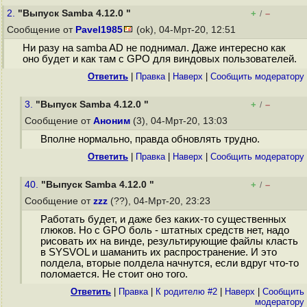
2.
"Выпуск Samba 4.12.0 "
+
–
/
Сообщение от
Pavel1985
(ok), 04-Мрт-20, 12:51
Ни разу на samba AD не поднимал. Даже интересно как
оно будет и как там с GPO для виндовых пользователей.
Ответить
|
Правка
|
Наверх
|
Cообщить модератору
3.
"Выпуск Samba 4.12.0 "
+
–
/
Сообщение от
Аноним
(3), 04-Мрт-20, 13:03
Вполне нормально, правда обновлять трудно.
Ответить
|
Правка
|
Наверх
|
Cообщить модератору
40.
"Выпуск Samba 4.12.0 "
+
–
/
Сообщение от
zzz
(??), 04-Мрт-20, 23:23
Работать будет, и даже без каких-то существенных
глюков. Но с GPO боль - штатных средств нет, надо
рисовать их на винде, результирующие файлы класть
в SYSVOL и шаманить их распространение. И это
полдела, вторые полдела начнутся, если вдруг что-то
поломается. Не стоит оно того.
Ответить
|
Правка
|
К родителю #2
|
Наверх
|
Cообщить
модератору