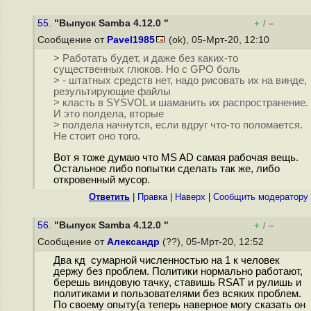
55.
"Выпуск Samba 4.12.0 "
+
–
/
Сообщение от
Pavel1985
(ok), 05-Мрт-20, 12:10
> Работать будет, и даже без каких-то
существенных глюков. Но с GPO боль
> - штатных средств нет, надо рисовать их на винде,
результирующие файлы
> класть в SYSVOL и шаманить их распространение.
И это полдела, вторые
> полдела начнутся, если вдруг что-то поломается.
Не стоит оно того.
Вот я тоже думаю что MS AD самая рабочая вещь.
Остальное либо попытки сделать так же, либо
откровенный мусор.
Ответить
|
Правка
|
Наверх
|
Cообщить модератору
56.
"Выпуск Samba 4.12.0 "
+
–
/
Сообщение от
Александр
(??), 05-Мрт-20, 12:52
Два кд сумарной численностью на 1 к человек
держу без проблем. Политики нормально работают,
берешь виндовую тачку, ставишь RSAT и рулишь и
политиками и пользователями без всяких проблем.
По своему опыту(а теперь наверное могу сказать он