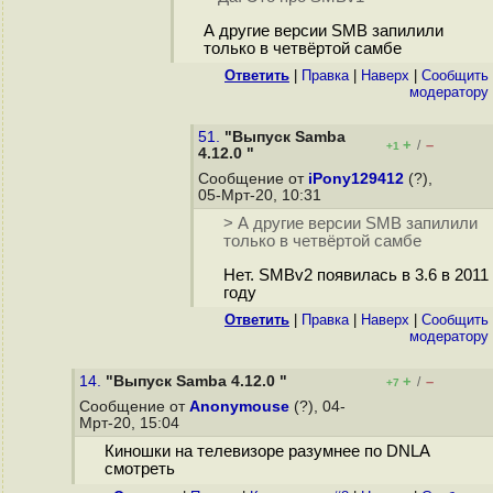
А другие версии SMB запилили
только в четвёртой самбе
Ответить
|
Правка
|
Наверх
|
Cообщить
модератору
51.
"Выпуск Samba
+
–
/
+1
4.12.0 "
Сообщение от
iPony129412
(?),
05-Мрт-20, 10:31
> А другие версии SMB запилили
только в четвёртой самбе
Нет. SMBv2 появилась в 3.6 в 2011
году
Ответить
|
Правка
|
Наверх
|
Cообщить
модератору
14.
"Выпуск Samba 4.12.0 "
+
–
/
+7
Сообщение от
Anonymouse
(?), 04-
Мрт-20, 15:04
Киношки на телевизоре разумнее по DNLA
смотреть