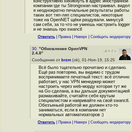
конструктивно хихикнуть в адрес иностранной
компании где ты Strongswan настраивал. видел
я неоднократно печальные результаты работы
таких вот тяп-ляп специалистов, некоторые
тоже на OpenNET щёки раздували. минусуй
сам себя, за то что не умеешь настроить logger
и не знаешь про swanctl
Ответить
|
Правка
|
Наверх
|
Cообщить модератору
30.
"Обновление OpenVPN
+
–
/
–2
2.4.8"
Сообщение от
brzm
(ok), 01-Ноя-19, 15:25
Всё было тщательно прочитано и сделано.
Ещё раз повторяю, вы видимо с трудом
воспринимаете печатный текст: всё отлично
работает, у нас VPN менеджер может
настроить через web-морду которая тут же
на Go сделана, а вы дальше документацией
размахивайте, считайте себя крутым
специалистом и наяривайте на свой swanctl.
Обезъяньей работой же должен кто-то
заниматься, если в компании нет
нормальных автоматизаторов :)
Ответить
|
Правка
|
Наверх
|
Cообщить модератору