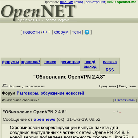
Профиль:
Аноним
(
вход
|
регистрация
)
неRU
opennet.me
[
новости
/
+++
|
форум
|
теги
|
]
форумы
правила/FAQ
поиск
регистрация
вход/
слежка
выход
RSS
"Обновление OpenVPN 2.4.8"
Вариант для распечатки
Пред. тема
|
След. тема
Форум
Разговоры, обсуждение новостей
Изначальное сообщение
[
Отслеживать
]
"Обновление OpenVPN 2.4.8"
+
–
/
Сообщение от
opennews
(ok), 31-Окт-19, 09:52
Сформирован корректирующий выпуск пакета для
создания виртуальных частных сетей OpenVPN 2.4.8. В
новой версии добавлена возможность сборки с LibreSSL и