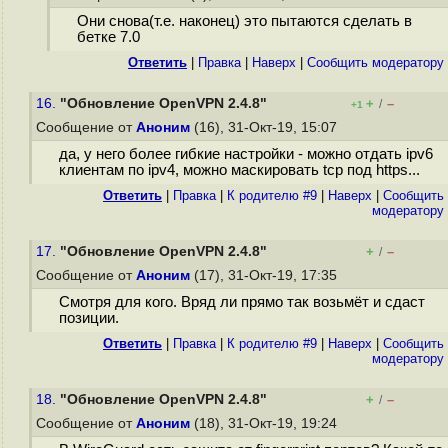
Они снова(т.е. наконец) это пытаются сделать в
бетке 7.0
Ответить
|
Правка
|
Наверх
|
Cообщить модератору
16.
"Обновление OpenVPN 2.4.8"
+
–
/
+1
Сообщение от
Аноним
(16), 31-Окт-19, 15:07
да, у него более гибкие настройки - можно отдать ipv6
клиентам по ipv4, можно маскировать tcp под https...
Ответить
|
Правка
|
К родителю #9
|
Наверх
|
Cообщить
модератору
17.
"Обновление OpenVPN 2.4.8"
+
–
/
Сообщение от
Аноним
(17), 31-Окт-19, 17:35
Смотря для кого. Вряд ли прямо так возьмёт и сдаст
позиции.
Ответить
|
Правка
|
К родителю #9
|
Наверх
|
Cообщить
модератору
18.
"Обновление OpenVPN 2.4.8"
+
–
/
Сообщение от
Аноним
(18), 31-Окт-19, 19:24