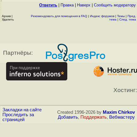
Ответить
|
Правка
|
Наверх
|
Cообщить модератору
Архив
|
Рекомендовать для помещения в FAQ
|
Индекс форумов
|
Темы
|
Пред.
Удалить
тема
|
След. тема
Партнёры:
Хостинг:
Закладки на сайте
Created 1996-2026 by
Maxim Chirkov
Проследить за
Добавить
,
Поддержать
,
Вебмастеру
страницей