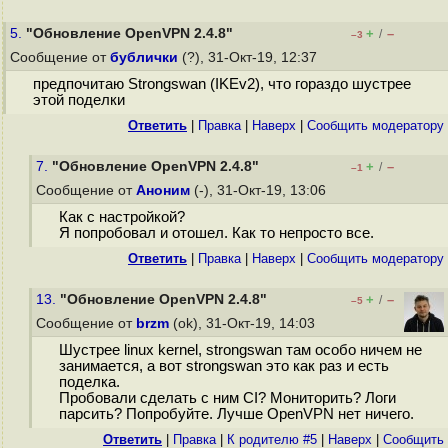
5.
"Обновление OpenVPN 2.4.8"
+
–
/
–3
Сообщение от
бублички
(?), 31-Окт-19, 12:37
предпочитаю Strongswan (IKEv2), что гораздо шустрее
этой поделки
Ответить
|
Правка
|
Наверх
|
Cообщить модератору
7.
"Обновление OpenVPN 2.4.8"
+
–
/
–1
Сообщение от
Аноним
(-), 31-Окт-19, 13:06
Как с настройкой?
Я попробовал и отошел. Как то непросто все.
Ответить
|
Правка
|
Наверх
|
Cообщить модератору
13.
"Обновление OpenVPN 2.4.8"
+
–
/
–5
Сообщение от
brzm
(ok), 31-Окт-19, 14:03
Шустрее linux kernel, strongswan там особо ничем не
занимается, а вот strongswan это как раз и есть
поделка.
Пробовали сделать с ним CI? Мониторить? Логи
парсить? Попробуйте. Лучше OpenVPN нет ничего.
Ответить
|
Правка
|
К родителю #5
|
Наверх
|
Cообщить