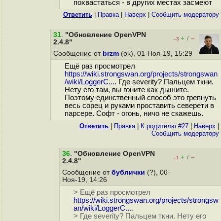
похвастаться - в других местах засмеют
Ответить
|
Правка
|
Наверх
|
Cообщить модератору
31
.
"Обновление OpenVPN
+
–
/
–3
2.4.8"
Сообщение от
brzm
(ok), 01-Ноя-19, 15:29
Ещё раз просмотрел
https://wiki.strongswan.org/projects/strongswan
/wiki/LoggerC...
. Где severity? Пальцем ткни.
Нету его там, вы гоните как дышите.
Поэтому единственный способ это грепнуть
весь сорец и руками проставить северети в
парсере. Софт - огонь, ничо не скажешь.
Ответить
|
Правка
|
К родителю #27
|
Наверх
|
Cообщить модератору
36
.
"Обновление OpenVPN
+
–
/
–1
2.4.8"
Сообщение от
бублички
(?), 06-
Ноя-19, 14:26
> Ещё раз просмотрел
https://wiki.strongswan.org/projects/strongsw
an/wiki/LoggerC...
.
> Где severity? Пальцем ткни. Нету его