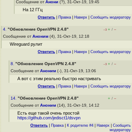
Сообщение от
Анони
(?), 31-Окт-19, 19:45
На 12 ГГц
Ответить
|
Правка
|
Наверх
|
Cообщить модератору
4.
"Обновление OpenVPN 2.4.8"
+
–
/
–3
Сообщение от
Аноним
(4), 31-Окт-19, 12:18
Wireguard рулит
Ответить
|
Правка
|
Наверх
|
Cообщить модератору
8.
"Обновление OpenVPN 2.4.8"
+
–
/
–3
Сообщение от
Аноним
(-), 31-Окт-19, 13:06
А вот с этим реально быстро настривать
Ответить
|
Правка
|
Наверх
|
Cообщить модератору
14.
"Обновление OpenVPN 2.4.8"
+
–
/
Сообщение от
Аноним
(14), 31-Окт-19, 14:12
Есть еще такой очень простой
https://github.com/jedisct1/dsvpn
Ответить
|
Правка
|
К родителю #4
|
Наверх
|
Cообщить
модератору