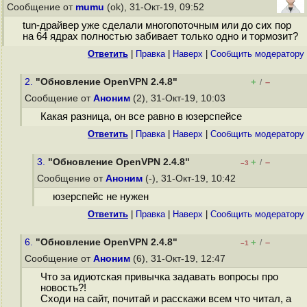
Сообщение от
mumu
(ok), 31-Окт-19, 09:52
tun-драйвер уже сделали многопоточным или до сих пор
на 64 ядрах полностью забивает только одно и тормозит?
Ответить
|
Правка
|
Наверх
|
Cообщить модератору
2.
"Обновление OpenVPN 2.4.8"
+
–
/
Сообщение от
Аноним
(2), 31-Окт-19, 10:03
Какая разница, он все равно в юзерспейсе
Ответить
|
Правка
|
Наверх
|
Cообщить модератору
3.
"Обновление OpenVPN 2.4.8"
+
–
/
–3
Сообщение от
Аноним
(-), 31-Окт-19, 10:42
юзерспейс не нужен
Ответить
|
Правка
|
Наверх
|
Cообщить модератору
6.
"Обновление OpenVPN 2.4.8"
+
–
/
–1
Сообщение от
Аноним
(6), 31-Окт-19, 12:47
Что за идиотская привычка задавать вопросы про
новость?!
Сходи на сайт, почитай и расскажи всем что читал, а