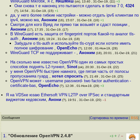
WireGuard Mikrotik, я с
,
НяшМяш
(ok), 13:40 , 31-Окт-19, (11)
+3
Они снова т е наконец это пытаются сделать в бетке 7 0
,
4324
(?), 14:54 , 31-Окт-19, (15)
+1
да, у него более гибкие настройки - можно отдать ipv6 клиентам по
ipv4, можно ма
,
Аноним
(16), 15:07 , 31-Окт-19, (16)
+1
Смотря для кого Вряд ли прямо так возьмёт и сдаст позиции
,
Аноним
(17), 17:35 , 31-Окт-19, (17)
В WireGuard есть защита от fingerprint портов Какой-то аналог tls-
auth
,
Аноним
(18), 19:24 , 31-Окт-19, (18)
Забудьте о tls-auth и используйте tls-crypt если хотите иметь
полное шифрование
,
OpenEcho
(?), 12:00 , 01-Ноя-19, (28)
WireGuard TCP не поддерживает -
,
Аноним
(18), 20:01 , 31-Окт-19, (21)
На сколько мне известно OpenVPN один из самых простых
способов поднять L2-туннел
,
Sinot
(ok), 20:30 , 31-Окт-19, (22)
у меня OpenVPN быстрее намного, где пятая часть от полосы
пропусканияа гуард
,
хотел спросить
(?), 21:49 , 31-Окт-19, (25)
OpenVPN может - username password- two factor authentication -
certificate-bas
,
OpenEcho
(?), 12:36 , 01-Ноя-19, (29)
+3
Я на VDSке юзаю Ethersoft VPN L2TP over IPSec и стандартным
виджетом кедовским
,
Анони
(?), 19:51 , 31-Окт-19, (20)
–1
Сообщения
[
Сортировка по времени
|
RSS
]
1.
"Обновление OpenVPN 2.4.8"
+
–
/
+3