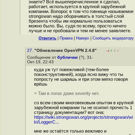
знаете? Всё вышеперечисленное я сделал,
работает, используется в крупной зарубежной
компании. Вопорос в том что говнище называемое
strongswan надо оборачивать в толстый слой
брезента чтобы им нормально пользоваться
можно было. Вы, судя по всему, просто ничего
лучше и не пробовали и тем не менее заявляете.
Ответить
|
Правка
|
Наверх
|
Cообщить модератору
27.
"Обновление OpenVPN 2.4.8"
+
–
/
–4
Сообщение от
бублички
(?), 31-
Окт-19, 22:43
куда уж тут повежливей (тем-более
поконструктивней), когда ясно вижу что ты
попросту не шаришь и при этом мягко говоря
врёшь
> Там в логах даже severity нет.
со всем своим многовековым опытом в крупной
зарубежной комрании ты не осилил прочесть 1
страницу документации? вот она:
https://wiki.strongswan.org/projects/strongswan/wi
ki/LoggerC...
мне же остаётся только вежливо и