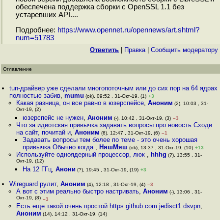
обеспечена поддержка сборки с OpenSSL 1.1 без
устаревших API....
Подробнее:
https://www.opennet.ru/opennews/art.shtml?
num=51783
Ответить
|
Правка
|
Cообщить модератору
Оглавление
tun-драйвер уже сделали многопоточным или до сих пор на 64 ядрах
полностью забив
,
mumu
(ok), 09:52 , 31-Окт-19, (1)
+3
Какая разница, он все равно в юзерспейсе
,
Аноним
(2), 10:03 , 31-
Окт-19, (2)
юзерспейс не нужен
,
Аноним
(-), 10:42 , 31-Окт-19, (3)
–3
Что за идиотская привычка задавать вопросы про новость Сходи
на сайт, почитай и
,
Аноним
(6), 12:47 , 31-Окт-19, (6)
–1
Задавать вопросы тем более по теме - это очень хорошая
привычка Обычно когда
,
НяшМяш
(ok), 13:37 , 31-Окт-19, (10)
+13
Используйте одноядерный процессор, люк
,
hhhg
(?), 13:55 , 31-
Окт-19, (12)
На 12 ГГц
,
Анони
(?), 19:45 , 31-Окт-19, (19)
+3
Wireguard рулит
,
Аноним
(4), 12:18 , 31-Окт-19, (4)
–3
А вот с этим реально быстро настривать
,
Аноним
(-), 13:06 , 31-
Окт-19, (8)
–3
Есть еще такой очень простой https github com jedisct1 dsvpn
,
Аноним
(14), 14:12 , 31-Окт-19, (14)