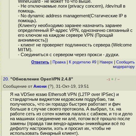
WineGuard - не может то что выше.
- Не отключаемые логи (privacy concern), /dev/null в
помощь.
- No dynamic address management(Статические IP в
помощь).
(Клиенту необходимо заранее назначить заранее
определенный IP-адрес VPN, однозначно связанный с
его ключом на каждом сервере VPN (Прощай
анонимность))
- клиент не проверяет подлинность сервера (Welcome
MITM).
- Соединиться с сервером через прокси - дудки.
Ответить
|
Правка
|
К родителю #9
|
Наверх
|
Cообщить
модератору
20.
"Обновление OpenVPN 2.4.8"
+
–
/
–1
Сообщение от
Анони
(?), 31-Окт-19, 19:51
Я на VDSке юзаю Ethersoft VPN (L2TP over IPSec) и
стандартным виджетом кедовским подрубаю, так
получилось, что он гораздо быстрее работает и фич
больше в случае своего протокола. А выбрал, т.к. на
работе сеть из сотен компов лагала с сабжем, и то и дело
на машинах соединение ни алё, потом всё прошло после
замены (правда там вендо-админы-эникейщики всё по
дефолту настроили, хоть и просил их, чтобы не
использовать бинарный клиент).