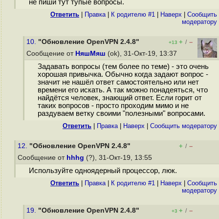
не пиши тут тупые вопросы.
Ответить
|
Правка
|
К родителю #1
|
Наверх
|
Cообщить
модератору
10.
"Обновление OpenVPN 2.4.8"
+
–
/
+13
Сообщение от
НяшМяш
(ok), 31-Окт-19, 13:37
Задавать вопросы (тем более по теме) - это очень
хорошая привычка. Обычно когда задают вопрос -
значит не нашёл ответ самостоятельно или нет
времени его искать. А так можно понадеяться, что
найдётся человек, знающий ответ. Если горит от
таких вопросов - просто проходим мимо и не
раздуваем ветку своими "полезными" вопросами.
Ответить
|
Правка
|
Наверх
|
Cообщить модератору
12.
"Обновление OpenVPN 2.4.8"
+
–
/
Сообщение от
hhhg
(?), 31-Окт-19, 13:55
Используйте одноядерный процессор, люк.
Ответить
|
Правка
|
К родителю #1
|
Наверх
|
Cообщить
модератору
19.
"Обновление OpenVPN 2.4.8"
+
–
/
+3