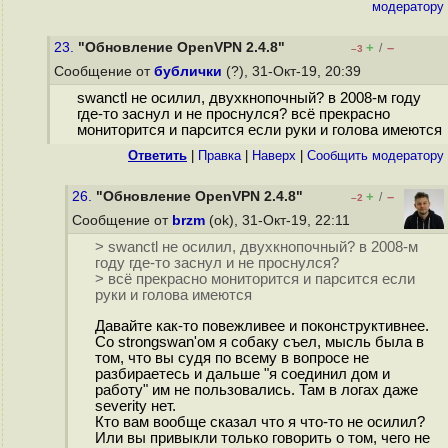
модератору
23.
"Обновление OpenVPN 2.4.8"
+
–
/
–3
Сообщение от
бублички
(?), 31-Окт-19, 20:39
swanctl не осилил, двухкнопочный? в 2008-м году
где-то заснул и не проснулся? всё прекрасно
мониторится и парсится если руки и голова имеются
Ответить
|
Правка
|
Наверх
|
Cообщить модератору
26.
"Обновление OpenVPN 2.4.8"
+
–
/
–2
Сообщение от
brzm
(ok), 31-Окт-19, 22:11
> swanctl не осилил, двухкнопочный? в 2008-м
году где-то заснул и не проснулся?
> всё прекрасно мониторится и парсится если
руки и голова имеются
Давайте как-то повежливее и поконструктивнее.
Со strongswan'ом я собаку съел, мысль была в
том, что вы судя по всему в вопросе не
разбираетесь и дальше "я соединил дом и
работу" им не пользовались. Там в логах даже
severity нет.
Кто вам вообще сказал что я что-то не осилил?
Или вы привыкли только говорить о том, чего не