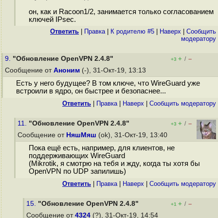
он, как и Racoon1/2, занимается только согласованием
ключей IPsec.
Ответить
|
Правка
|
К родителю #5
|
Наверх
|
Cообщить
модератору
9.
"Обновление OpenVPN 2.4.8"
+
–
/
+3
Сообщение от
Аноним
(-), 31-Окт-19, 13:13
Есть у него будущее? В том ключе, что WireGuard уже
встроили в ядро, он быстрее и безопаснее...
Ответить
|
Правка
|
Наверх
|
Cообщить модератору
11.
"Обновление OpenVPN 2.4.8"
+
–
/
+3
Сообщение от
НяшМяш
(ok), 31-Окт-19, 13:40
Пока ещё есть, например, для клиентов, не
поддерживающих WireGuard
(Mikrotik, я смотрю на тебя и жду, когда ты хотя бы
OpenVPN по UDP запилишь)
Ответить
|
Правка
|
Наверх
|
Cообщить модератору
15.
"Обновление OpenVPN 2.4.8"
+
–
/
+1
Сообщение от
4324
(?), 31-Окт-19, 14:54