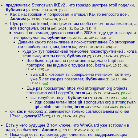
предпочитаю Strongswan IKEv2 , что гораздо шустрее этой поделки
,
бублички
(?), 12:37 , 31-Окт-19, (5)
–3
Как с настройкой Я попробовал и отошел Как то непросто все
,
Аноним
(-), 13:06 , 31-Окт-19, (7)
–1
Шустрее linux kernel, strongswan там особо ничем не занимается, а
вот strongswan
,
brzm
(ok), 14:03 , 31-Окт-19, (13)
–5
swanctl не осилил, двухкнопочный в 2008-м году где-то заснул и
не проснулся вс
,
бублички
(?), 20:39 , 31-Окт-19, (23)
–3
Давайте как-то повежливее и поконструктивнее Со strongswan
ом я собаку съел, мы
,
brzm
(ok), 22:11 , 31-Окт-19, (26)
–2
куда уж тут повежливей тем-более поконструктивней , когда
ясно вижу что ты попр
,
бублички
(?), 22:43 , 31-Окт-19, (27)
–4
Всё было тщательно прочитано и сделано Ещё раз
повторяю, вы видимо с трудом вос
,
brzm
(ok), 15:25 , 01-
Ноя-19, (30)
–2
swanctl с которым ты совершенно незнаком, хотя ему
уже 5 лет как-раз позволяет
,
бублички
(?), 14:24 , 06-
Ноя-19, (
)
35
Ещё раз просмотрел https wiki strongswan org projects
strongswan wiki LoggerCo
,
brzm
(ok), 15:29 , 01-Ноя-19, (
31
)
–3
вы, голубчик, неуч
,
бублички
(?), 14:26 , 06-Ноя-19, (
36
)
–1
Иди сорцы читай https git strongswan org p strongswan
git a blob f src libcha
,
brzm
(ok), 22:57 , 06-Ноя-19, (
37
)
–1
он, как и Racoon1 2, занимается только согласованием ключей
IPsec
,
qwerty123
(??), 21:15 , 31-Окт-19, (24)
Есть у него будущее В том ключе, что WireGuard уже встроили в
ядро, он быстрее
,
Аноним
(-), 13:13 , 31-Окт-19, (9)
+3
Пока ещё есть, например, для клиентов, не поддерживающих