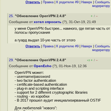
Ответить
|
Правка
|
К родителю #9
|
Наверх
|
Cообщить
модератору
25.
"Обновление OpenVPN 2.4.8"
+
–
/
Сообщение от
хотел спросить
(?), 31-Окт-19, 21:49
у меня OpenVPN быстрее... намного, где пятая часть от
полосы пропускания
а гуард выдал 10-ую часть от этого
Ответить
|
Правка
|
К родителю #9
|
Наверх
|
Cообщить
модератору
29.
"Обновление OpenVPN 2.4.8"
+
–
/
+3
Сообщение от
OpenEcho
(?), 01-Ноя-19, 12:36
OpenVPN может:
- username/password
- two factor authentication
- certificate-based authentication
- plug-in and scripting interface
- support for 2 different cryptographic libraries
- routing - из коробки
- B 2017 прошел аудит инициализирванный OSTIF
Для любителей "нового":