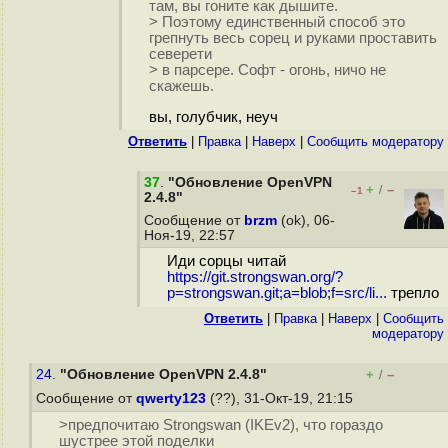
там, вы гоните как дышите.
> Поэтому единственный способ это
грепнуть весь сорец и руками проставить
северети
> в парсере. Софт - огонь, ничо не
скажешь.
вы, голубчик, неуч
Ответить
|
Правка
|
Наверх
|
Cообщить модератору
37
.
"Обновление OpenVPN
+
–
/
–1
2.4.8"
Сообщение от
brzm
(ok), 06-
Ноя-19, 22:57
Иди сорцы читай
https://git.strongswan.org/?
p=strongswan.git;a=blob;f=src/li...
трепло
Ответить
|
Правка
|
Наверх
|
Cообщить
модератору
24.
"Обновление OpenVPN 2.4.8"
+
–
/
Сообщение от
qwerty123
(??), 31-Окт-19, 21:15
>предпочитаю Strongswan (IKEv2), что гораздо
шустрее этой поделки