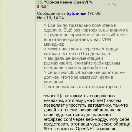
35
.
"Обновление OpenVPN
+
–
/
2.4.8"
Сообщение от
бублички
(?), 06-
Ноя-19, 14:24
> Всё было тщательно прочитано и
сделано. Ещё раз повторяю, вы видимо с
> трудом воспринимаете печатный текст:
всё отлично работает, у нас VPN
менеджер
> может настроить через web-морду
которая тут же на Go сделана, а
> вы дальше документацией
размахивайте, считайте себя крутым
специалистом и наяривайте на
> свой swanctl. Обезъяньей работой же
должен кто-то заниматься, если в
компании
> нет нормальных автоматизаторов :)
swanctl (с которым ты совершенно
незнаком, хотя ему уже 5 лет) как-раз
позволяет упростить автоматику. так-что
давай-ка ты сам, наяривай дальше на
свои чудо-костыли для парсинга
/etc/ipsec.conf через веб-морду. могу себе
представить этот ваш чудо-софт, образца
90-х. только на OpenNET и можешь