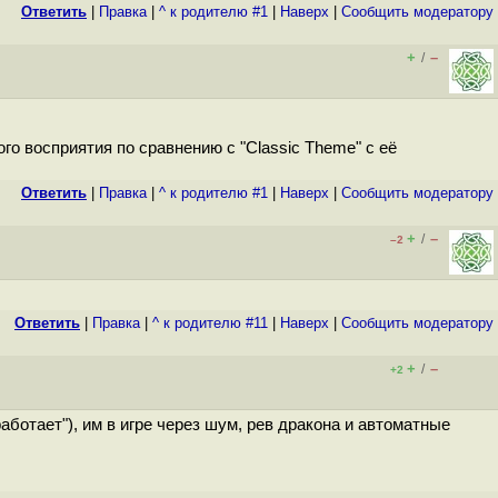
Ответить
|
Правка
|
^ к родителю #1
|
Наверх
|
Cообщить модератору
+
–
/
ьного восприятия по сравнению с "Classic Theme" с её
Ответить
|
Правка
|
^ к родителю #1
|
Наверх
|
Cообщить модератору
+
–
/
–2
Ответить
|
Правка
|
^ к родителю #11
|
Наверх
|
Cообщить модератору
+
–
/
+2
работает"), им в игре через шум, рев дракона и автоматные