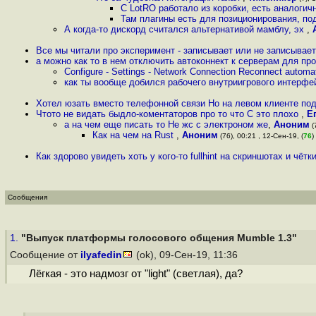
С LotRO работало из коробки, есть аналогичн
Там плагины есть для позиционирования, по
А когда-то дискорд считался альтернативой мамблу, эх
,
Все мы читали про эксперимент - записывает или не записывает 
а можно как то в нем отключить автоконнект к серверам для п
Configure - Settings - Network Connection Reconnect automa
как ты вообще добился рабочего внутриигрового интерфе
Хотел юзать вместо телефонной связи Но на левом клиенте под
Чтото не видать быдло-коментаторов про то что С это плохо
,
Е
а на чем еще писать то Не жс с электроном же
,
Аноним
(
Как на чем на Rust
,
Аноним
(76), 00:21 , 12-Сен-19, (
76
)
Как здорово увидеть хоть у кого-то fullhint на скриншотах и чёт
Сообщения
1.
"Выпуск платформы голосового общения Mumble 1.3"
Сообщение от
ilyafedin
(ok), 09-Сен-19, 11:36
Лёгкая - это надмозг от "light" (светлая), да?