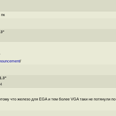
 пк
.3"
.
nnouncement
/
1.3"
14
тому что железо для EGA и тем более VGA таки не потянули по