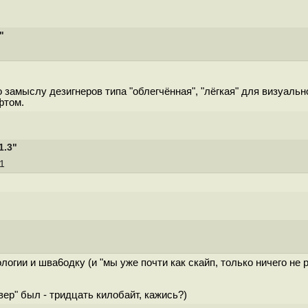
"
.е. по замыслу дезигнеров типа "облегчённая", "лёгкая" для визуал
фтом.
1.3"
11
логии и шва6одку (и "мы уже почти как скайп, только ничего не 
вер" был - тридцать килобайт, кажись?)