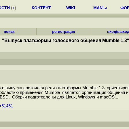
ОСТИ
(
+
)
КОНТЕНТ
WIKI
MAN'ы
ФО
поиск
регистрация
вход/выхо
"Выпуск платформы голосового общения Mumble 1.3
ого выпуска состоялся релиз платформы Mumble 1.3, ориентиро
 областью применения Mumble является организация общения иг
 BSD. Сборки подготовлены для Linux, Windows и macOS...
m=51451