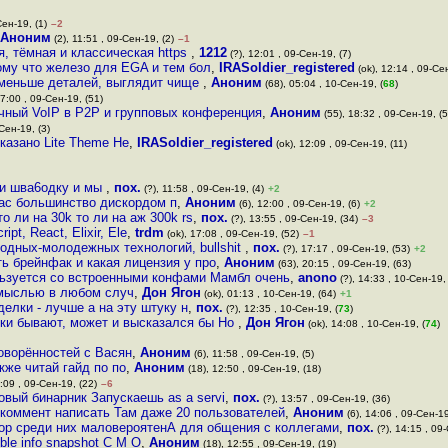
Сен-19, (1)
–2
Аноним
(2), 11:51 , 09-Сен-19, (2)
–1
, тёмная и классическая https
,
1212
(?), 12:01 , 09-Сен-19, (7)
ому что железо для EGA и тем бол
,
IRASoldier_registered
(ok), 12:14 , 09-Се
, меньше деталей, выглядит чище
,
Аноним
(68), 05:04 , 10-Сен-19, (
68
)
7:00 , 09-Сен-19, (51)
чный VoIP в P2P и групповых конференция
,
Аноним
(55), 18:32 , 09-Сен-19, (5
Сен-19, (3)
казано Lite Theme Не
,
IRASoldier_registered
(ok), 12:09 , 09-Сен-19, (11)
и и шва6одку и мы
,
пох.
(?), 11:58 , 09-Сен-19, (4)
+2
час большинство дискордом п
,
Аноним
(6), 12:00 , 09-Сен-19, (6)
+2
о ли на 30k то ли на аж 300k rs
,
пох.
(?), 13:55 , 09-Сен-19, (34)
–3
ipt, React, Elixir, Ele
,
trdm
(ok), 17:08 , 09-Сен-19, (52)
–1
одных-молодежных технологий, bullshit
,
пох.
(?), 17:17 , 09-Сен-19, (53)
+2
ть брейнфак и какая лицензия у про
,
Аноним
(63), 20:15 , 09-Сен-19, (63)
ользуется со встроенными конфами Мамбл очень
,
anono
(?), 14:33 , 10-Сен-19, 
ей мыслью в любом случ
,
Дон Ягон
(ok), 01:13 , 10-Сен-19, (64)
+1
делки - лучше а на эту штуку н
,
пох.
(?), 12:35 , 10-Сен-19, (
73
)
елки бывают, может и высказался бы Но
,
Дон Ягон
(ok), 14:08 , 10-Сен-19, (
74
)
оворённостей с Васян
,
Аноним
(6), 11:58 , 09-Сен-19, (5)
акже читай гайд по по
,
Аноним
(18), 12:50 , 09-Сен-19, (18)
:09 , 09-Сен-19, (22)
–6
овый бинарник Запускаешь as a servi
,
пох.
(?), 13:57 , 09-Сен-19, (36)
к коммент написать Там даже 20 пользователей
,
Аноним
(6), 14:06 , 09-Сен-19
ор среди них маловероятенА для общения с коллегами
,
пох.
(?), 14:15 , 09
le info snapshot C M O
,
Аноним
(18), 12:55 , 09-Сен-19, (19)