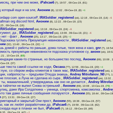
 месяц, при чем оно може
,
iPahcae6
(?), 19:57 , 09-Сен-19, (61)
 который еще и на эле
,
Аноним
(8), 12:02 , 09-Сен-19, (8)
+6
ordapp com open-sourceР
,
IRASoldier_registered
(ok), 12:16 , 09-Сен-19, (14)
–6
llman org discord html
,
Аноним
(8), 12:22 , 09-Сен-19, (15)
:25 , 09-Сен-19, (16)
IRASoldier_registered
(ok), 13:16 , 09-Сен-19, (24)
–6
ргумент, да
,
IRASoldier_registered
(ok), 13:09 , 09-Сен-19, (21)
–6
 нет - факт
,
Аноним
(25), 13:17 , 09-Сен-19, (25)
+2
Подсказка гуглить Презумпция невиновности
,
IRASoldier_registered
(ok), 
ним
(32), 13:40 , 09-Сен-19, (32)
+2
шь домой с работы по раньше, дома голые, твоя жена и како
,
gnr
(?), 16:54
емость презумпции невиновности подсказка уголовное су
,
анонн
(ok), 18:0
1:21 , 10-Сен-19, (
65
)
мендации какие-то странные, но большинство послед
,
Аноним
(69), 10:06 , 
-Сен-19, (37)
ьше текста самой ссылки не ходи
,
Оксана
(??), 12:56 , 09-Сен-19, (20)
+4
ую, со сбором инфы клиентов в таких мас
,
IRASoldier_registered
(ok), 1
ии, хабропосты -- предъяви Откуда знаешь
,
Andrey Mitrofanov_N0
(??), 1
 не плоская, а Луна не сделана из сыра
,
IRASoldier_registered
(ok), 13:32 ,
от ты, мааааленький, утверрждаешь как оно не делается
,
Andrey Mitrofa
а таблетки не выпил Снова остренький
,
Аноним
(69), 10:08 , 10-Сен-19, (
70
)
+
тупиц, даже Ира Солдаткина -- умница, спортсменка, комсомолка
,
Andre
ь, что там даже личные сообщения логируются
,
Аноним
(55), 18:44 , 09-Сен-19
м
(27), 13:31 , 09-Сен-19, (27)
приетарный и закрытый Они прост
,
Аноним
(55), 18:36 , 09-Сен-19, (57)
з, как их любят разработчики др
,
iPahcae6
(?), 19:58 , 09-Сен-19, (62)
искорда еще в планах не был
,
iPahcae6
(?), 16:12 , 09-Сен-19, (46)
16:35 , 09-Сен-19, (47)
–1