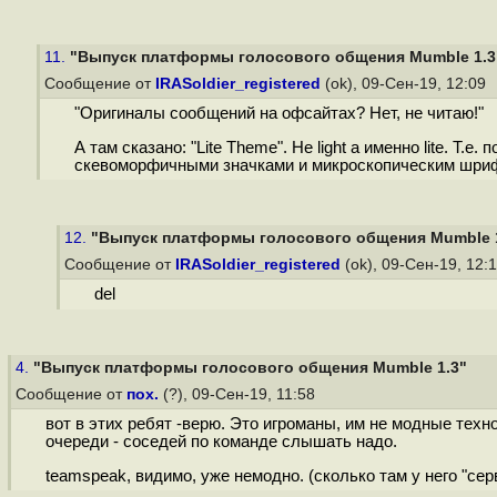
11.
"Выпуск платформы голосового общения Mumble 1.3
Сообщение от
IRASoldier_registered
(ok), 09-Сен-19, 12:09
"Оригиналы сообщений на офсайтах? Нет, не читаю!"
А там сказано: "Lite Theme". Не light а именно lite. Т
скевоморфичными значками и микроскопическим шри
12.
"Выпуск платформы голосового общения Mumble 
Сообщение от
IRASoldier_registered
(ok), 09-Сен-19, 12:
del
4.
"Выпуск платформы голосового общения Mumble 1.3"
Сообщение от
пох.
(?), 09-Сен-19, 11:58
вот в этих ребят -верю. Это игроманы, им не модные техно
очереди - соседей по команде слышать надо.
teamspeak, видимо, уже немодно. (сколько там у него "сер