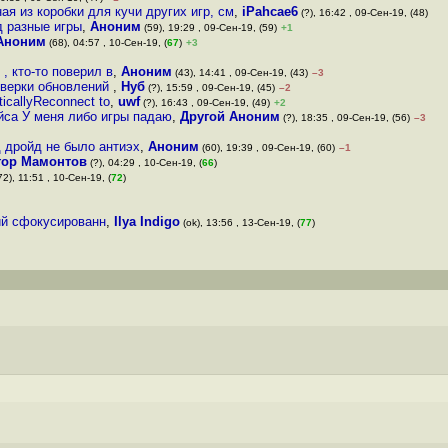
ая из коробки для кучи других игр, см
,
iPahcae6
(?), 16:42 , 09-Сен-19, (48)
д разные игры
,
Аноним
(59), 19:29 , 09-Сен-19, (59)
+1
Аноним
(68), 04:57 , 10-Сен-19, (
67
)
+3
, кто-то поверил в
,
Аноним
(43), 14:41 , 09-Сен-19, (43)
–3
роверки обновлений
,
Нуб
(?), 15:59 , 09-Сен-19, (45)
–2
ticallyReconnect to
,
uwf
(?), 16:43 , 09-Сен-19, (49)
+2
йса У меня либо игры падаю
,
Другой Аноним
(?), 18:35 , 09-Сен-19, (56)
–3
 дройд не было антиэх
,
Аноним
(60), 19:39 , 09-Сен-19, (60)
–1
гор Мамонтов
(?), 04:29 , 10-Сен-19, (
66
)
72), 11:51 , 10-Сен-19, (
72
)
кий сфокусированн
,
Ilya Indigo
(ok), 13:56 , 13-Сен-19, (
77
)