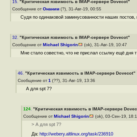
15.
"Критическая язвимость в IMAP-сервере Dovecot"
Сообщение от
Онаним
(?), 31-Авг-19, 00:55
Судя по одинаковой заминусованности наших постов, 
32.
"Критическая язвимость в IMAP-сервере Dovecot"
Сообщение от
Michael Shigorin
(ok), 31-Авг-19, 10:47
Мне стало совестно, что не прислал ссылку ещё дня т
46.
"Критическая язвимость в IMAP-сервере Dovecot"
Сообщение от
1
(??), 31-Авг-19, 13:36
А для spt 7?
124
.
"Критическая язвимость в IMAP-сервере Dovec
Сообщение от
Michael Shigorin
(ok), 03-Сен-19, 18:
> А для spt 7?
Да:
http://webery.altlinux.org/task/236910