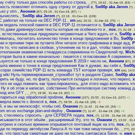
у счёту только два способа работы со строка
,
_
(??), 19:42 , 31-Авг-19, (63)
+3
ность позволяет отличить одну строку от другой в
,
Sw00p aka Jerom
(?), 
ько у strn
,
Аноним
(87), 05:19 , 01-Сен-19, (87)
+1
 вычислять
,
Sw00p aka Jerom
(?), 22:16 , 01-Сен-19, (109)
 C работал на только на DEC PDP-11
,
xm
(ok), 20:31 , 31-Авг-19, (70)
+1
чем модель плоской памяти в DEC PDP-11 отличается о
,
Sw00p aka Jero
Что даже древнерусские тексты которые не особенно-то и
,
пох.
(?), 01:38 ,
, естественные язык придумали неграмотные а Чего ждать от н
,
Sw00p a
оявилась, посчитать количество точек в конце предложения в Во
,
Sw00p 
ми и прочими тире не путаете Или читали этого графомана в виде ауд
,
P
те то, что написано в скобках, уточнение на то и дал, чтобы таких вопро
 откопанная окаменелая стюардесса современна-то Свидетелей пр
,
Mich
 которая была в камне изначально - пишется с огласовками А современн
,
ьзуется не только в конце предложения В 2019 г число не
,
Аноним
(87), 0
 шла именно о точке в конце предложения Как я думаю, вы себя к
,
Sw00p
ссорах семейства PDP-11 есть команда TST которая проверя
,
xm
(ok), 14:0
 org wiki Нуль-терминированная_строкаВот тут в разделе Сравн
,
Sw00p ak
рить не буду, но, по факту, получается складно и логично, что перехо
,
того не надо помнить как транслировалось, для этого надо вспомнить чт
Ну я об этом и написал, собственно Про интеловскую систему команд д
й код или GFY
,
_
(??), 19:38 , 31-Авг-19, (62)
+1
 париться над обработкой проблем
,
Аноним
(107), 20:55 , 01-Сен-19, (107)
+1
умерла вместе с dovecot в
,
пох.
(?), 09:56 , 31-Авг-19, (29)
–3
й, и мы не мелкософт, чтобы себ
,
Онаним
(?), 11:42 , 31-Авг-19, (34)
+1
com en-us exchange plan-and-deploy
,
Онаним
(?), 11:47 , 31-Авг-19, (36)
+4
что, стесняюсь спросить - для СЕРВЕРА подва
,
пох.
(?), 12:56 , 31-Авг-19, (42)
исываются в этот объём , расширяемый Угу, это те
,
Онаним
(?), 13:02 , 31-
отрено и сколько времени открывается почтовый ящик на это
,
пох.
(?), 16
нде по переезду автобусом Линуса А то там тоже нешуточная бо
,
_
(??), 20
аю, что простым смертным не дано ни постичь синтаксиса Sieve, н
,
имя
(o