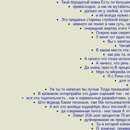
Твой бородатый мама Есть по большом
превосходно, а как не мутабель
далеко не у любой, а тол
и её всегда нужно
Это преданье старины глубокой когда
немного не понял в чем суть, 
очередная жертва эгеге 
Открою вам секрет
У меня тут идея п
Вы с запяты
Читай
В каком месте эта
как раз та,
А ничего что точка испол
А ничего, что речь
Да очень просто В проце
https ru wikipedia
Я с Ричи спо
для э
Уж ты то написал бы лучше Тогда показыва
В кровавом энтерпрайзе это даже хороший тон - не
вся эта тщательность , как и нормальные разработчики, 
Што блджад Какие печеньки, там 50к пользователе
А вот это вообще ездецhttps docs microsoft 
да современная почта - она такая А 
Лимит 2Gb user процентов 75 вп
дублирование не предусм
Ты в которой кома
Я, конечно, поним