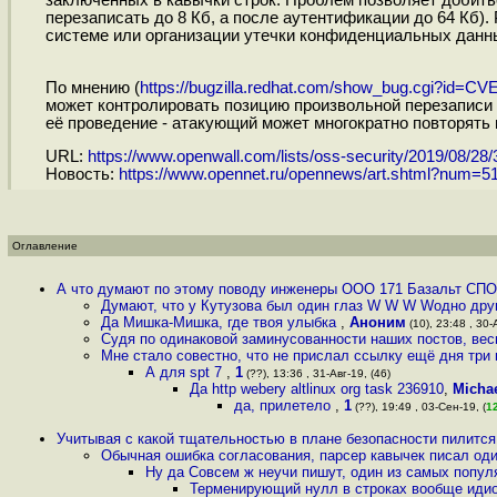
заключённых в кавычки строк. Проблем позволяет добить
перезаписать до 8 Кб, а после аутентификации до 64 Кб)
системе или организации утечки конфиденциальных данн
По мнению (
https://bugzilla.redhat.com/show_bug.cgi?id=CV
может контролировать позицию произвольной перезаписи 
её проведение - атакующий может многократно повторять п
URL:
https://www.openwall.com/lists/oss-security/2019/08/28/
Новость:
https://www.opennet.ru/opennews/art.shtml?num=5
Оглавление
А что думают по этому поводу инженеры ООО 171 Базальт СП
Думают, что у Кутузова был один глаз W W W Wодно друг
Да Мишка-Мишка, где твоя улыбка
,
Аноним
(10), 23:48 , 30-
Судя по одинаковой заминусованности наших постов, вес
Мне стало совестно, что не прислал ссылку ещё дня три 
А для spt 7
,
1
(??), 13:36 , 31-Авг-19, (46)
Да http webery altlinux org task 236910
,
Michae
да, прилетело
,
1
(??), 19:49 , 03-Сен-19, (
1
Учитывая с какой тщательностью в плане безопасности пилится
Обычная ошибка согласования, парсер кавычек писал оди
Ну да Совсем ж неучи пишут, один из самых попул
Терменирующий нулл в строках вообще идио