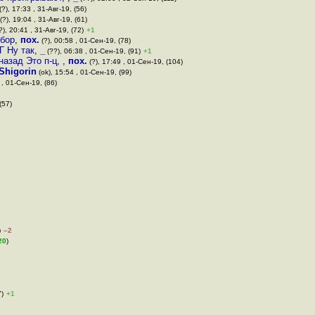
(?), 17:33 , 31-Авг-19, (56)
(?), 19:04 , 31-Авг-19, (61)
), 20:41 , 31-Авг-19, (72)
+1
ыбор
,
пох.
(?), 00:58 , 01-Сен-19, (78)
Г Ну так
,
_
(??), 06:38 , 01-Сен-19, (91)
+1
назад Это п-ц,
,
пох.
(?), 17:49 , 01-Сен-19, (104)
Shigorin
(ok), 15:54 , 01-Сен-19, (99)
 , 01-Сен-19, (86)
(57)
)
–2
20
)
7)
+1