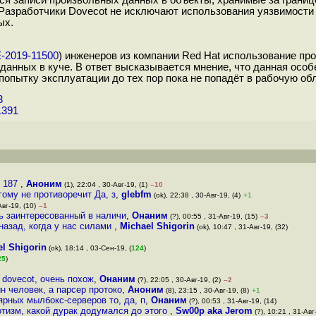
ся записи произвольных данных в объекты, хранимые за границ
. Разработчики Dovecot не исключают использования уязвимости
ых.
E-2019-11500
) инженеров из компании Red Hat использование пр
данных в куче. В ответ высказывается мнение, что данная особ
опытку эксплуатации до тех пор пока не попадёт в рабочую обл
3
1391
О 187
,
Аноним
(1), 22:04 , 30-Авг-19, (1)
–10
ому не противоречит Да, з
,
glebfm
(ok), 22:38 , 30-Авг-19, (4)
+1
Авг-19, (10)
–1
ь заинтересованный в наличи
,
Онаним
(?), 00:55 , 31-Авг-19, (15)
–3
назад, когда у нас силами
,
Michael Shigorin
(ok), 10:47 , 31-Авг-19, (32)
l Shigorin
(ok), 18:14 , 03-Сен-19, (
124
)
25
)
 dovecot, очень похож
,
Онаним
(?), 22:05 , 30-Авг-19, (2)
–2
н человек, а парсер протоко
,
Аноним
(8), 23:15 , 30-Авг-19, (8)
+1
ярных мылбокс-серверов то, да, п
,
Онаним
(?), 00:53 , 31-Авг-19, (14)
тизм, какой дурак додумался до этого
,
Sw00p aka Jerom
(?), 10:21 , 31-Авг