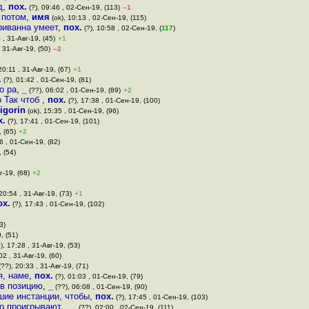
д
,
пох.
(?), 09:46 , 02-Сен-19, (113)
–1
 потом
,
имя
(ok), 10:13 , 02-Сен-19, (115)
риванна умеет
,
пох.
(?), 10:58 , 02-Сен-19, (
117
)
 , 31-Авг-19, (45)
+1
, 31-Авг-19, (50)
–2
20:11 , 31-Авг-19, (67)
+1
.
(?), 01:42 , 01-Сен-19, (81)
о ра
,
_
(??), 06:02 , 01-Сен-19, (89)
+2
о Так чтоб
,
пох.
(?), 17:38 , 01-Сен-19, (100)
igorin
(ok), 15:35 , 01-Сен-19, (96)
х.
(?), 17:41 , 01-Сен-19, (101)
, (65)
+2
6 , 01-Сен-19, (82)
, (54)
г-19, (68)
+2
20:54 , 31-Авг-19, (73)
+1
ох.
(?), 17:43 , 01-Сен-19, (102)
3)
, (51)
), 17:28 , 31-Авг-19, (53)
02 , 31-Авг-19, (60)
??), 20:33 , 31-Авг-19, (71)
я, наме
,
пох.
(?), 01:03 , 01-Сен-19, (79)
 в позицию
,
_
(??), 06:08 , 01-Сен-19, (90)
шие инстанции, чтобы
,
пох.
(?), 17:45 , 01-Сен-19, (103)
но проигрывают,
,
_
(??), 02:00 , 02-Сен-19, (111)