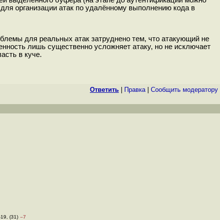
ей выделенного буфера (на этапе до аутентификации можно
 для организации атак по удалённому выполнению кода в
облемы для реальных атак затруднено тем, что атакующий не
енность лишь существенно усложняет атаку, но не исключает
асть в куче.
Ответить
|
Правка
|
Cообщить модератору
-19, (31)
–7