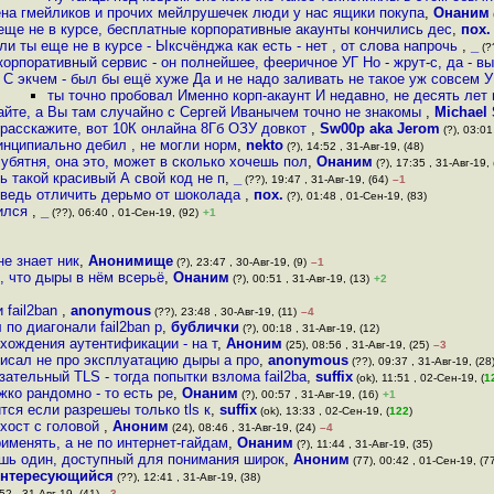
на гмейликов и прочих мейлрушечек люди у нас ящики покупа
,
Онаним
 еще не в курсе, бесплатные корпоративные акаунты кончились дес
,
пох.
ли ты еще не в курсе - Ыксчёнджа как есть - нет , от слова напрочь
,
_
(??
 корпоративный сервис - он полнейшее, фееричное УГ Но - жрут-с, да - в
С экчем - был бы ещё хуже Да и не надо заливать не такое уж совсем У
ты точно пробовал Именно корп-акаунт И недавно, не десять лет 
йте, а Вы там случайно с Сергей Иванычем точно не знакомы
,
Michael 
 расскажите, вот 10К онлайна 8Гб ОЗУ довкот
,
Sw00p aka Jerom
(?), 03:01
ринципиально дeбил , не могли норм
,
nekto
(?), 14:52 , 31-Авг-19, (48)
убятня, она это, может в сколько хочешь пол
,
Онаним
(?), 17:35 , 31-Авг-19, 
 такой красивый А свой код не п
,
_
(??), 19:47 , 31-Авг-19, (64)
–1
 ведь отличить дерьмо от шоколада
,
пох.
(?), 01:48 , 01-Сен-19, (83)
дился
,
_
(??), 06:40 , 01-Сен-19, (92)
+1
не знает ник
,
Анонимище
(?), 23:47 , 30-Авг-19, (9)
–1
о, что дыры в нём всерьё
,
Онаним
(?), 00:51 , 31-Авг-19, (13)
+2
 fail2ban
,
anonymous
(??), 23:48 , 30-Авг-19, (11)
–4
 по диагонали fail2ban р
,
бублички
(?), 00:18 , 31-Авг-19, (12)
охождения аутентификации - на т
,
Аноним
(25), 08:56 , 31-Авг-19, (25)
–3
 писал не про эксплуатацию дыры а про
,
anonymous
(??), 09:37 , 31-Авг-19, (28
зательный TLS - тогда попытки взлома fail2ba
,
suffix
(ok), 11:51 , 02-Сен-19, (
1
жко рандомно - то есть ре
,
Онаним
(?), 00:57 , 31-Авг-19, (16)
+1
тся если разрешеы только tls к
,
suffix
(ok), 13:33 , 02-Сен-19, (
122
)
хост с головой
,
Аноним
(24), 08:46 , 31-Авг-19, (24)
–4
именять, а не по интернет-гайдам
,
Онаним
(?), 11:44 , 31-Авг-19, (35)
ишь один, доступный для понимания широк
,
Аноним
(77), 00:42 , 01-Сен-19, (7
нтересующийся
(??), 12:41 , 31-Авг-19, (38)
52 , 31-Авг-19, (41)
–3