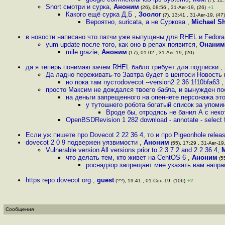
Snort смотри и сурка
,
Аноним
(26), 08:56 , 31-Авг-19, (26)
+1
Какого ещё сурка Д,Б
,
Зоолог
(?), 13:41 , 31-Авг-19, (47)
Вероятно, suricata, а не Суркова
,
Michael Sh
в новости написано что патчи уже выпущены для RHEL и Fedora 
yum update после того, как оно в репах появится
,
Онаним
mile grazie
,
Аноним
(17), 01:02 , 31-Авг-19, (20)
да я теперь понимаю зачем RHEL бабло требует для подписки
,
Да ладно переживать-то Завтра будет в центоси Новость 
но пока там пустоdovecot --version2 2 36 1f10bfa63
просто Максим не дождался твоего бабла, и вынужден по
на деньги запрещенного на опеннете персонажа эт
у тутошнего робота богатый список за упоми
Вроде бы, отродясь не банил А с неко
OpenBSDRevision 1 282 download - annotate - select f
Если уж пишете про Dovecot 2 22 36 4, то и про Pigeonhole relea
dovecot 2 0 9 подвержен уязвимости
,
Аноним
(55), 17:29 , 31-Авг-19,
Vulnerable version All versions prior to 2 3 7 2 and 2 2 36 4
,
M
что делать тем, кто живет на CentOS 6
,
Аноним
(55
роснадзор запрещает мне указать вам напр
https repo dovecot org
,
guest
(??), 19:41 , 01-Сен-19, (106)
+2
Сообщения