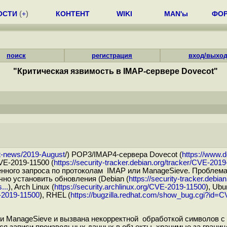
ОСТИ
(
+
)
КОНТЕНТ
WIKI
MAN'ы
ФО
поиск
регистрация
вход/выхо
"Критическая язвимость в IMAP-сервере Dovecot"
cot-news/2019-August
/) POP3/IMAP4-сервера Dovecot (
https://www.d
VE-2019-11500 (
https://security-tracker.debian.org/tracker/CVE-201
нного запроса по протоколам IMAP или ManageSieve. Проблема
но установить обновления (Debian (
https://security-tracker.debi
...
), Arch Linux (
https://security.archlinux.org/CVE-2019-11500
), Ubu
E-2019-11500
), RHEL (
https://bugzilla.redhat.com/show_bug.cgi?id=
и ManageSieve и вызвана некорректной обработкой символов с