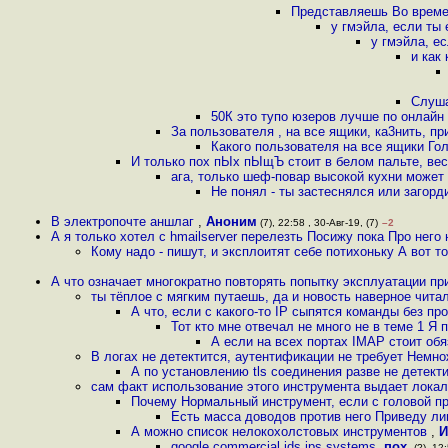
Представляешь Во време
у гмэйла, если ты
у гмэйла, ес
и как
Слуша
50К это тупо юзеров лучше по онлайн
За пользователя , на все ящики, кa3нить, п
Какого пользователя на все ящики Гол
И только пох пЫх пЫщЪ стоит в белом пальте, весь
ага, только шеф-повар высокой кухни может
Не понял - ты застеснялся или загор
В электропочте аншлаг
,
Аноним
(7), 22:58 , 30-Авг-19, (7)
–2
А я только хотел с hmailserver перелезть Посижу пока Про него 
Кому надо - пишут, и эксплоитят себе потихоньку А вот т
А что означает многократно повторять попытку эксплуатации при
ты тёплое с мягким путаешь, да и новость наверное читал
А что, если с какого-то IP сыпятся команды без пр
Тот кто мне отвечал не много не в теме 1 Я
А если на всех портах IMAP стоит обя
В логах не детектится, аутентификации не требует Немно
А по установлению tls соединения разве не детекти
сам факт использование этого инструмента выдает локал
Почему Нормальный инструмент, если с головой пр
Есть масса доводов против него Приведу л
А можно список нелокохолстовых инструментов
,
И
google commercial ids ips systems
,
пох.
(?), 12: