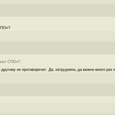
СПО»?
альт СПО»?
ругому не противоречит. Да, затруднено, да можно много раз 