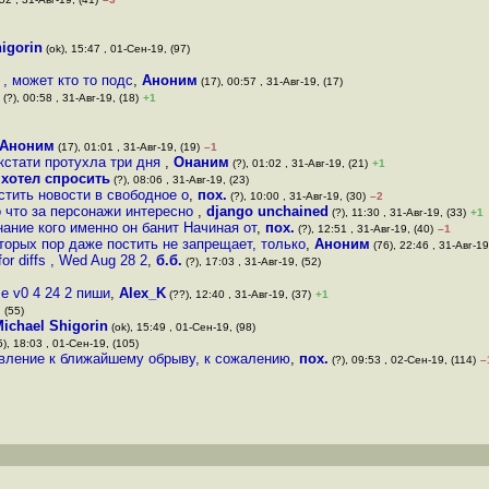
igorin
(ok), 15:47 , 01-Сен-19, (97)
, может кто то подс
,
Аноним
(17), 00:57 , 31-Авг-19, (17)
(?), 00:58 , 31-Авг-19, (18)
+1
Аноним
(17), 01:01 , 31-Авг-19, (19)
–1
кстати протухла три дня
,
Онаним
(?), 01:02 , 31-Авг-19, (21)
+1
,
хотел спросить
(?), 08:06 , 31-Авг-19, (23)
стить новости в свободное о
,
пох.
(?), 10:00 , 31-Авг-19, (30)
–2
о что за персонажи интересно
,
django unchained
(?), 11:30 , 31-Авг-19, (33)
+1
нание кого именно он банит Начиная от
,
пох.
(?), 12:51 , 31-Авг-19, (40)
–1
торых пор даже постить не запрещает, только
,
Аноним
(76), 22:46 , 31-Авг-19
or diffs , Wed Aug 28 2
,
б.б.
(?), 17:03 , 31-Авг-19, (52)
se v0 4 24 2 пиши
,
Alex_K
(??), 12:40 , 31-Авг-19, (37)
+1
 (55)
ichael Shigorin
(ok), 15:49 , 01-Сен-19, (98)
), 18:03 , 01-Сен-19, (105)
авление к ближайшему обрыву, к сожалению
,
пох.
(?), 09:53 , 02-Сен-19, (114)
–