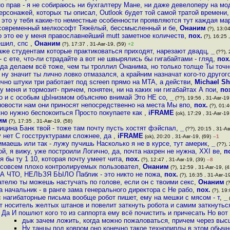
о прав - я не собираюсь ни бухгалтеру Мане, ни даже девелоперу на мо
ерсонажей, которых ты описал, Outlook будет той самой тратой времени,
это у тебя какие-то неместные особенности проявляются тут каждая ма
о современный мелкософт Тяжёлый, бессмысленный и бе
,
Онаним
(?), 13:04
о это ее у меня православнейший mutt заметное количеств
,
пох.
(?), 16:25 
ешил, спс
,
Онаним
(?), 17:37 , 31-Авг-19, (59)
+2
Даже студентам которые практиковаться приходят, нарезают двадц
,
_
(??), 
- с ете, что-ли страдайте а вот не швырялись бы гигабайтами - гляд
,
пох
да делаем всё тоже, чем ты троллил Онанима, но только толще Ты точн
ну значит ты лично ловко отмазался, а крайним назначат кого-то другог
ычно штуки три работает под screen прямо на MTA, а действи
,
Michael Sh
 у меня и тормозит- причем, понятен, ни на каких ни гигабайтах А пои
,
по
о и с особым цЫнизмом объясняю внимай Это НЕ со
,
_
(??), 19:56 , 31-Авг-19
новости нам они приносят непосредственно на места Мы впо
,
пох.
(?), 01:4
жно нужно беспокоиться Просто покупаете как
,
iFRAME
(ok), 17:29 , 31-Авг-19
им
(?), 17:35 , 31-Авг-19, (58)
ина Банк твой - тоже там почту пусть хостят фэйспал
,
_
(??), 20:15 , 31-Ав
у нет С госструктурами сложнее, да
,
iFRAME
(ok), 20:20 , 31-Авг-19, (69)
–1
имаешь или так - лужу пучишь Насколько я не в курсе, тут америк
,
_
(??), 
ой, я вижу, уже построили Логично, да, почта нахрен не нужна, XXI ве
,
п
 бы ту 1 10, которая почту умеет чита
,
пох.
(?), 12:47 , 31-Авг-19, (39)
–8
0к совсем плохо контролируемых пользовател
,
Онаним
(?), 12:59 , 31-Авг-19, (4
 А ЧТО, НЕЛЬЗЯ БЫЛО Паблик - это никто не пожа
,
пох.
(?), 16:35 , 31-Авг-19
телю ты можешь настучать по голове, если он с твоими секс
,
Онаним
(?
а начальник - в ранге зама генерального директора c Не рабо
,
пох.
(?), 19:
ас нагибаторные письма вообще робот пишет, ему на мешки с мясом - т
,
_
(
т носитель желтых штанов и повелит заткнуть робота и самим заткнутьс
Да И пошлют кого то из саппорта ему всё почистить и причесать Но вот
дык зачем ложить, когда можно пожаловаться, причем через выс
Ну танцы под ковром оно конечно такое технопиплы в этом обыч