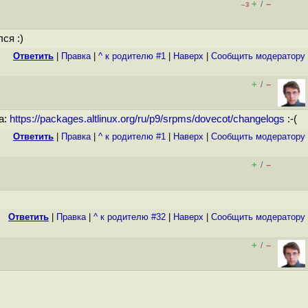
+
–
/
–3
ся :)
Ответить
|
Правка
|
^ к родителю #1
|
Наверх
|
Cообщить модератору
+
–
/
а:
https://packages.altlinux.org/ru/p9/srpms/dovecot/changelogs
:-(
Ответить
|
Правка
|
^ к родителю #1
|
Наверх
|
Cообщить модератору
+
–
/
Ответить
|
Правка
|
^ к родителю #32
|
Наверх
|
Cообщить модератору
+
–
/