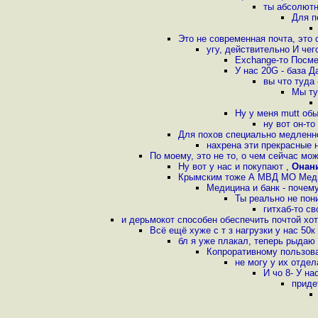
ты абсолютн
Для п
Это не современная почта, эт
угу, действительно И чег
Exchange-то Посм
У нас 20G - база 
вы что туда 
Мы ту
Ну у меня mutt об
ну вот он-то
Для похов специально медленн
нахрена эти прекрасные 
По моему, это не то, о чем сейчас мо
Ну вот у нас и покупают
,
Онан
Крымским тоже А МВД МО Медиц
Медицина и банк - почем
Ты реально не пон
гитхаб-то св
и дерьмокот способен обеспечить почтой хотя
Всё ещё хуже с т з нагрузки у нас 5
бл я уже плакал, теперь рыдаю
Копроративному пользова
не могу у их отдел
И чо 8- У н
приде