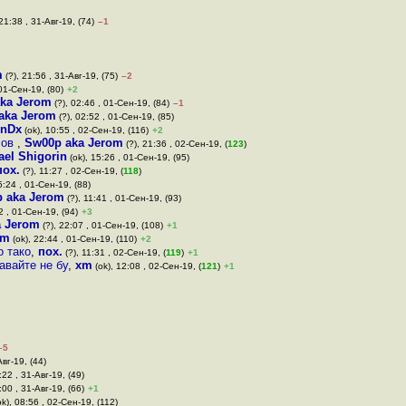
21:38 , 31-Авг-19, (74)
–1
m
(?), 21:56 , 31-Авг-19, (75)
–2
 01-Сен-19, (80)
+2
ka Jerom
(?), 02:46 , 01-Сен-19, (84)
–1
aka Jerom
(?), 02:52 , 01-Сен-19, (85)
nDx
(ok), 10:55 , 02-Сен-19, (116)
+2
сов
,
Sw00p aka Jerom
(?), 21:36 , 02-Сен-19, (
123
)
ael Shigorin
(ok), 15:26 , 01-Сен-19, (95)
пох.
(?), 11:27 , 02-Сен-19, (
118
)
5:24 , 01-Сен-19, (88)
 aka Jerom
(?), 11:41 , 01-Сен-19, (93)
2 , 01-Сен-19, (94)
+3
a Jerom
(?), 22:07 , 01-Сен-19, (108)
+1
xm
(ok), 22:44 , 01-Сен-19, (110)
+2
о тако
,
пох.
(?), 11:31 , 02-Сен-19, (
119
)
+1
авайте не бу
,
xm
(ok), 12:08 , 02-Сен-19, (
121
)
+1
–5
Авг-19, (44)
:22 , 31-Авг-19, (49)
:00 , 31-Авг-19, (66)
+1
k), 08:56 , 02-Сен-19, (112)