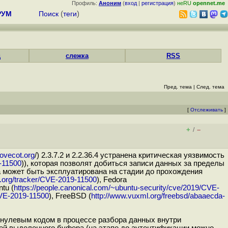
Профиль:
Аноним
(
вход
|
регистрация
)
неRU
opennet.me
РУМ
Поиск
(
теги
)
д
слежка
RSS
Пред. тема
|
След. тема
[
Отслеживать
]
+
–
/
ovecot.org
/) 2.3.7.2 и 2.2.36.4 устранена критическая уязвимость
9-11500
)), которая позволят добиться записи данных за пределы
 может быть эксплуатирована на стадии до прохождения
an.org/tracker/CVE-2019-11500
), Fedora
ntu (
https://people.canonical.com/~ubuntu-security/cve/2019/CVE-
CVE-2019-11500
), FreeBSD (
http://www.vuxml.org/freebsd/abaaecda-
 нулевым кодом в процессе разбора данных внутри