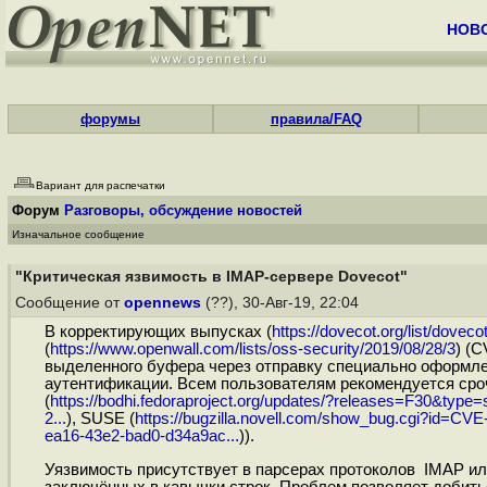
НОВ
форумы
правила/FAQ
Вариант для распечатки
Форум
Разговоры, обсуждение новостей
Изначальное сообщение
"Критическая язвимость в IMAP-сервере Dovecot"
Сообщение от
opennews
(??), 30-Авг-19, 22:04
В корректирующих выпусках (
https://dovecot.org/list/dove
(
https://www.openwall.com/lists/oss-security/2019/08/28/3
) (C
выделенного буфера через отправку специально оформле
аутентификации. Всем пользователям рекомендуется сроч
(
https://bodhi.fedoraproject.org/updates/?releases=F30&type=s
2...
), SUSE (
https://bugzilla.novell.com/show_bug.cgi?id=CV
ea16-43e2-bad0-d34a9ac...
)).
Уязвимость присутствует в парсерах протоколов IMAP ил