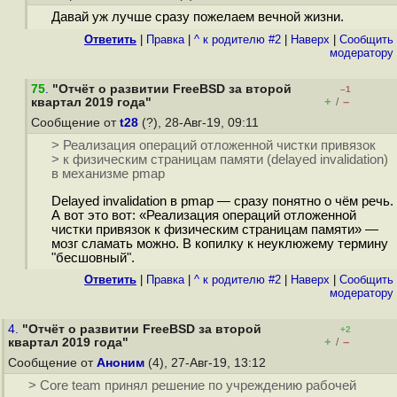
Давай уж лучше сразу пожелаем вечной жизни.
Ответить
|
Правка
|
^ к родителю #2
|
Наверх
|
Cообщить
модератору
75
.
"Отчёт о развитии FreeBSD за второй
–1
+
–
квартал 2019 года"
/
Сообщение от
t28
(?), 28-Авг-19, 09:11
> Реализация операций отложенной чистки привязок
> к физическим страницам памяти (delayed invalidation)
в механизме pmap
Delayed invalidation в pmap — сразу понятно о чём речь.
А вот это вот: «Реализация операций отложенной
чистки привязок к физическим страницам памяти» —
мозг сламать можно. В копилку к неуклюжему термину
"бесшовный".
Ответить
|
Правка
|
^ к родителю #2
|
Наверх
|
Cообщить
модератору
4.
"Отчёт о развитии FreeBSD за второй
+2
+
–
квартал 2019 года"
/
Сообщение от
Аноним
(4), 27-Авг-19, 13:12
> Core team принял решение по учреждению рабочей