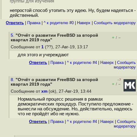
группы для изучения
непростой способ утопить эту идею. Ну, будем надеяться -
действенный.
Ответить
|
Правка
|
^ к родителю #0
|
Наверх
|
Cообщить модератору
5.
"Отчёт о развитии FreeBSD за второй
+
–
/
квартал 2019 года"
Сообщение от
1
(??), 27-Авг-19, 13:17
для этого и учереждают
Ответить
|
Правка
|
^ к родителю #4
|
Наверх
|
Cообщить
модератору
8.
"Отчёт о развитии FreeBSD за второй
–7
+
–
квартал 2019 года"
/
Сообщение от
xm
(ok), 27-Авг-19, 13:44
Нормальный процесс решения в рамках
демократических процедур. Поступило предложение -
вынесли на обсуждение. Но, действительно, надеюсь
что не пройдёт ибо не нужно.
Ответить
|
Правка
|
^ к родителю #4
|
Наверх
|
Cообщить
модератору