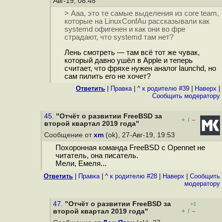
Авг-19, 08:48
> Ааа, это те самые выделения из core team,
которые на LinuxConfAu рассказывали как
systemd офигенен и как они во фре
страдают, что systemd там нет?
Лень смотреть — там всё тот же чувак,
который давно ушёл в Apple и теперь
считает, что фряхе нужен аналог launchd, но
сам пилить его не хочет?
Ответить
|
Правка
|
^ к родителю #39
|
Наверх
|
Cообщить модератору
45.
"Отчёт о развитии FreeBSD за
+
–
/
второй квартал 2019 года"
Сообщение от
xm
(ok), 27-Авг-19, 19:53
Похоронная команда FreeBSD с Opennet не
читатель, она писатель.
Мели, Емеля...
Ответить
|
Правка
|
^ к родителю #28
|
Наверх
|
Cообщить
модератору
47.
"Отчёт о развитии FreeBSD за
+2
+
–
второй квартал 2019 года"
/