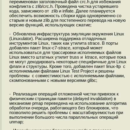
переименован заголовочный файл crc.h для избежания
конфликта с zlib/crc.h. Проведена чистка устаревшего
кода, зависимого от zlib и inflate. Далее планируется
обеспечить возможность сборки ядра одновременно со
старым и новым zlib для постепенного перевода на новую
версию функций, использующих сжатие;
- Обновлена инфраструктура эмуляции окружения Linux
(Linuxulator). Расширена поддержка отладочных
инструментов Linux, таких как утилита strace. В порты
добавлен пакет linux-c7-strace, который может
использоваться для трассировки исполняемых файлов
Linux вместо штатных утилит truss и ktrace, которые пока
не могут декодировать некоторые специфичные для Linux
флаги и структуры. Кроме того, добавлен пакет linux-ltp с
исполняемыми файлами Linux Test Project и решены
проблемы с совместимостью с исполняемыми файлами,
скомпонованными с новыми версиями glibc;
- Реализация операций отложенной чистки привязок к
физическим страницам памяти (delayed invalidation) в
механизме pmap переведена на использование алгоритма
обработки очереди, работающего без блокировок, что
позволило решить проблемы с масштабируемостью при
выполнении большого числа параллельных операций
unmap;