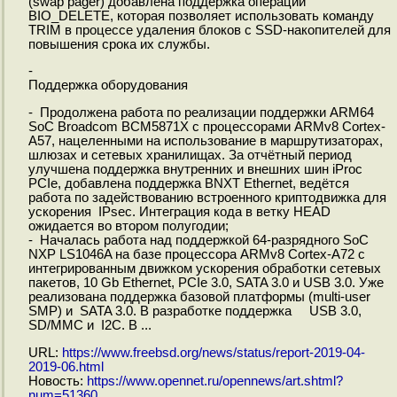
(swap pager) добавлена поддержка операции
BIO_DELETE, которая позволяет использовать команду
TRIM в процессе удаления блоков с SSD-накопителей для
повышения срока их службы.
-
Поддержка оборудования
- Продолжена работа по реализации поддержки ARM64
SoC Broadcom BCM5871X с процессорами ARMv8 Cortex-
A57, нацеленными на использование в маршрутизаторах,
шлюзах и сетевых хранилищах. За отчётный период
улучшена поддержка внутренних и внешних шин iProc
PCIe, добавлена поддержка BNXT Ethernet, ведётся
работа по задействованию встроенного криптодвижка для
ускорения IPsec. Интеграция кода в ветку HEAD
ожидается во втором полугодии;
- Началась работа над поддержкой 64-разрядного SoC
NXP LS1046A на базе процессора ARMv8 Cortex-A72 с
интегрированным движком ускорения обработки сетевых
пакетов, 10 Gb Ethernet, PCIe 3.0, SATA 3.0 и USB 3.0. Уже
реализована поддержка базовой платформы (multi-user
SMP) и SATA 3.0. В разработке поддержка USB 3.0,
SD/MMC и I2C. В ...
URL:
https://www.freebsd.org/news/status/report-2019-04-
2019-06.html
Новость:
https://www.opennet.ru/opennews/art.shtml?
num=51360