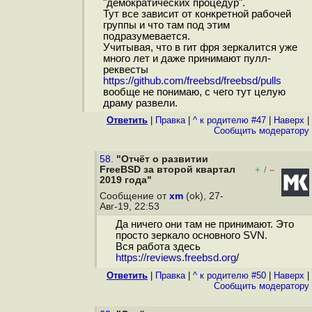
"демократических процедур".
Тут все зависит от конкретной рабочей
группы и что там под этим
подразумевается.
Учитывая, что в гит фря зеркалится уже
много лет и даже принимают пулл-
реквесты
https://github.com/freebsd/freebsd/pulls
вообще не понимаю, с чего тут целую
драму развели.
Ответить
|
Правка
|
^ к родителю #47
|
Наверх
|
Cообщить модератору
58.
"Отчёт о развитии
FreeBSD за второй квартал
+
–
/
2019 года"
Сообщение от
xm
(ok), 27-
Авг-19, 22:53
Да ничего они там не принимают. Это
просто зеркало основного SVN.
Вся работа здесь
https://reviews.freebsd.org
/
Ответить
|
Правка
|
^ к родителю #50
|
Наверх
|
Cообщить модератору