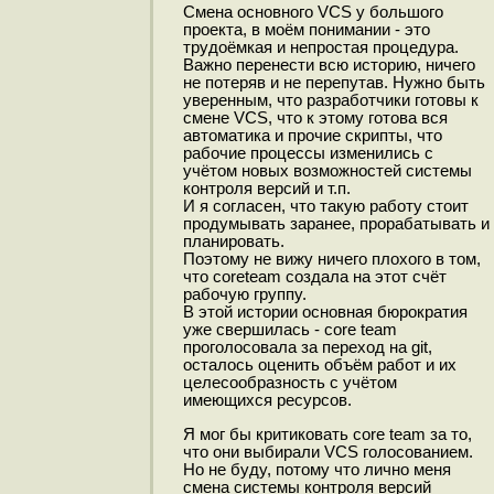
Смена основного VCS у большого
проекта, в моём понимании - это
трудоёмкая и непростая процедура.
Важно перенести всю историю, ничего
не потеряв и не перепутав. Нужно быть
уверенным, что разработчики готовы к
смене VCS, что к этому готова вся
автоматика и прочие скрипты, что
рабочие процессы изменились с
учётом новых возможностей системы
контроля версий и т.п.
И я согласен, что такую работу стоит
продумывать заранее, прорабатывать и
планировать.
Поэтому не вижу ничего плохого в том,
что coreteam создала на этот счёт
рабочую группу.
В этой истории основная бюрократия
уже свершилась - core team
проголосовала за переход на git,
осталось оценить объём работ и их
целесообразность с учётом
имеющихся ресурсов.
Я мог бы критиковать core team за то,
что они выбирали VCS голосованием.
Но не буду, потому что лично меня
смена системы контроля версий