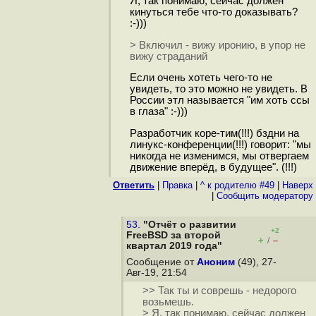
Я, так понимаю, сейчас должен
кинуться тебе что-то доказывать?
:-)))
> Включил - вижу иронию, в упор не
вижу страданий
Если очень хотеть чего-то не
увидеть, то это можно не увидеть. В
России этл называется "им хоть ссы
в глаза" :-)))
Разработчик коре-тим(!!!) бздни на
линукс-конференции(!!!) говорит: "мы
никогда не изменимся, мы отвергаем
движение вперёд, в будущее". (!!!)
Ответить
|
Правка
|
^ к родителю #49
|
Наверх
|
Cообщить модератору
53.
"Отчёт о развитии
+2
FreeBSD за второй
+
–
/
квартал 2019 года"
Сообщение от
Аноним
(49), 27-
Авг-19, 21:54
>> Так ты и соврешь - недорого
возьмешь.
> Я, так понимаю, сейчас должен