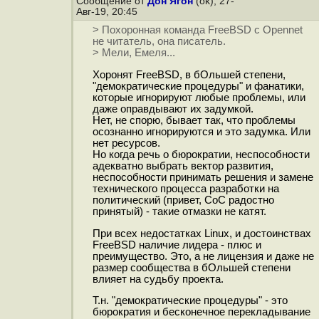
Сообщение от
Дон Ягон
(ok), 27-
Авг-19, 20:45
> Похоронная команда FreeBSD с Opennet
не читатель, она писатель.
> Мели, Емеля...
Хоронят FreeBSD, в бОльшей степени,
"демократические процедуры" и фанатики,
которые игнорируют любые проблемы, или
даже оправдывают их задумкой.
Нет, не спорю, бывает так, что проблемы
осознанно игнорируются и это задумка. Или
нет ресурсов.
Но когда речь о бюрократии, неспособности
адекватно выбрать вектор развития,
неспособности принимать решения и замене
технического процесса разработки на
политический (привет, CoC радостно
принятый) - такие отмазки не катят.
При всех недостатках Linux, и достоинствах
FreeBSD наличие лидера - плюс и
преимущество. Это, а не лицензия и даже не
размер сообщества в бОльшей степени
влияет на судьбу проекта.
Т.н. "демократические процедуры" - это
бюрократия и бесконечное перекладывание