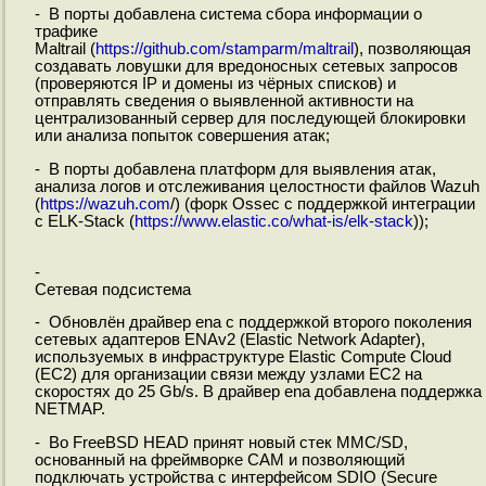
- В порты добавлена система сбора информации о
трафике
Maltrail (
https://github.com/stamparm/maltrail
), позволяющая
создавать ловушки для вредоносных сетевых запросов
(проверяются IP и домены из чёрных списков) и
отправлять сведения о выявленной активности на
централизованный сервер для последующей блокировки
или анализа попыток совершения атак;
- В порты добавлена платформ для выявления атак,
анализа логов и отслеживания целостности файлов Wazuh
(
https://wazuh.com
/) (форк Ossec с поддержкой интеграции
с ELK-Stack (
https://www.elastic.co/what-is/elk-stack
));
-
Сетевая подсистема
- Обновлён драйвер ena с поддержкой второго поколения
сетевых адаптеров ENAv2 (Elastic Network Adapter),
используемых в инфраструктуре Elastic Compute Cloud
(EC2) для организации связи между узлами EC2 на
скоростях до 25 Gb/s. В драйвер ena добавлена поддержка
NETMAP.
- Во FreeBSD HEAD принят новый стек MMC/SD,
основанный на фреймворке CAM и позволяющий
подключать устройства с интерфейсом SDIO (Secure