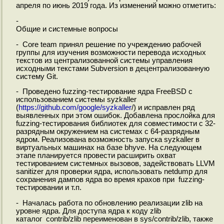
апреля по июнь 2019 года. Из изменений можно отметить:
-
Общие и системные вопросы
- Core team принял решение по учреждению рабочей
группы для изучения возможности перевода исходных
текстов из централизованной системы управления
исходными текстами Subversion в децентрализованную
систему Git.
- Проведено fuzzing-тестирование ядра FreeBSD с
использованием системы syzkaller
(
https://github.com/google/syzkaller
/) и исправлен ряд
выявленных при этом ошибок. Добавлена прослойка для
fuzzing-тестирования библиотек для совместимости с 32-
разрядным окружением на системах с 64-разрядным
ядром. Реализована возможность запуска syzkaller в
виртуальных машинах на базе bhyve. На следующем
этапе планируется провести расширить охват
тестированием системных вызовов, задействовать LLVM
sanitizer для проверки ядра, использовать netdump для
сохранения дампов ядра во время крахов при fuzzing-
тестировании и т.п.
- Началась работа по обновлению реализации zlib на
уровне ядра. Для доступа ядра к коду zlib
каталог contrib/zlib переименован в sys/contrib/zlib, также