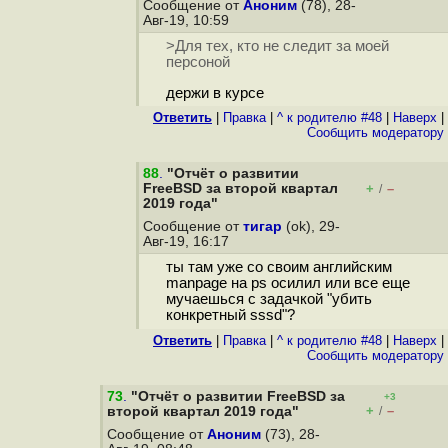
Сообщение от
Аноним
(78), 28-
Авг-19, 10:59
>Для тех, кто не следит за моей
персоной
держи в курсе
Ответить
|
Правка
|
^ к родителю #48
|
Наверх
|
Cообщить модератору
88
.
"Отчёт о развитии
FreeBSD за второй квартал
+
–
/
2019 года"
Сообщение от
тигар
(ok), 29-
Авг-19, 16:17
ты там уже со своим английским
manpage на ps осилил или все еще
мучаешься с задачкой "убить
конкретный sssd"?
Ответить
|
Правка
|
^ к родителю #48
|
Наверх
|
Cообщить модератору
73
.
"Отчёт о развитии FreeBSD за
+3
+
–
второй квартал 2019 года"
/
Сообщение от
Аноним
(73), 28-