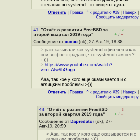
стенания по systemd - от нищеты духа.
Ответить
|
Правка
|
^ к родителю #39
|
Наверх
|
Cообщить модератору
41.
"Отчёт о развитии FreeBSD за
+2
+
–
второй квартал 2019 года"
/
Сообщение от
анонн
(ok), 27-Авг-19, 18:38
> рассказывали как systemd офигенен и как
они во фре страдают, что systemd там нет?
:-)))
>
https://www.youtube.com/watch?
v=o_AIw9bGogo
Ааа, так кое у кого еще оказывается и с
аглицким проблемы :-)))
Ответить
|
Правка
|
^ к родителю #39
|
Наверх
|
Cообщить модератору
48.
"Отчёт о развитии FreeBSD
–3
+
–
за второй квартал 2019 года"
/
Сообщение от
Dapredator
(ok), 27-
Авг-19, 20:59
> Ааа, так кое у кого еще оказывается и с
аглицким проблемы :-)))