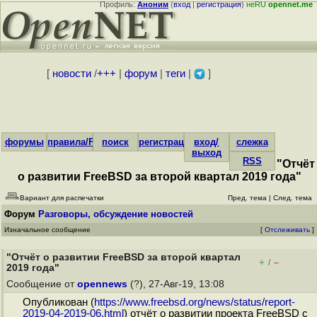
Профиль:
Аноним
(
вход
|
регистрация
)
неRU
opennet.me
[
новости
/
+++
|
форум
|
теги
|
]
форумы
правила/FAQ
поиск
регистрация
вход/
слежка
выход
RSS
"Отчёт
о развитии FreeBSD за второй квартал 2019 года"
Вариант для распечатки
Пред. тема
|
След. тема
Форум
Разговоры, обсуждение новостей
Изначальное сообщение
[
Отслеживать
]
"Отчёт о развитии FreeBSD за второй квартал
+
–
/
2019 года"
Сообщение от
opennews
(?), 27-Авг-19, 13:08
Опубликован (
https://www.freebsd.org/news/status/report-
2019-04-2019-06.html
) отчёт о развитии проекта FreeBSD с