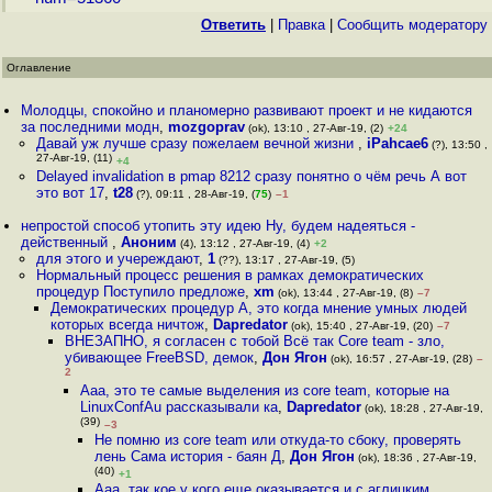
Ответить
|
Правка
|
Cообщить модератору
Оглавление
Молодцы, спокойно и планомерно развивают проект и не кидаются
за последними модн
,
mozgoprav
(ok), 13:10 , 27-Авг-19, (2)
+24
Давай уж лучше сразу пожелаем вечной жизни
,
iPahcae6
(?), 13:50 ,
27-Авг-19, (11)
+4
Delayed invalidation в pmap 8212 сразу понятно о чём речь А вот
это вот 17
,
t28
(?), 09:11 , 28-Авг-19, (
75
)
–1
непростой способ утопить эту идею Ну, будем надеяться -
действенный
,
Аноним
(4), 13:12 , 27-Авг-19, (4)
+2
для этого и учереждают
,
1
(??), 13:17 , 27-Авг-19, (5)
Нормальный процесс решения в рамках демократических
процедур Поступило предложе
,
xm
(ok), 13:44 , 27-Авг-19, (8)
–7
Демократических процедур А, это когда мнение умных людей
которых всегда ничтож
,
Dapredator
(ok), 15:40 , 27-Авг-19, (20)
–7
ВНЕЗАПНО, я согласен с тобой Всё так Core team - зло,
убивающее FreeBSD, демок
,
Дон Ягон
(ok), 16:57 , 27-Авг-19, (28)
–
2
Ааа, это те самые выделения из core team, которые на
LinuxConfAu рассказывали ка
,
Dapredator
(ok), 18:28 , 27-Авг-19,
(39)
–3
Не помню из core team или откуда-то сбоку, проверять
лень Сама история - баян Д
,
Дон Ягон
(ok), 18:36 , 27-Авг-19,
(40)
+1
Ааа, так кое у кого еще оказывается и с аглицким