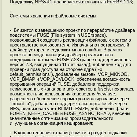
Поддержку NFSv4.2 планируется включить в FreeBSD 13;
-
Системы хранения и файловые системы
- Близится к завершению проект по переработке драйвера
подсистемы FUSE (File system in USErspace),
позволяющей создавать реализации файловых систем в
пространстве пользователя. Изначально поставляемый
драйвер устарел и содержит много ошибок. В рамках
проекта по модернизации драйвера реализована
поддержка протокола FUSE 7.23 (ранее поддерживалась
версия 7.8, выпущенная 11 лет назад), добавлен код для
проверки прав доступа на стороне ядра ("-o
default_permissions"), добавлены вызовы VOP_MKNOD,
VOP_BMAP и VOP_ADVLOCK, обеспечена возможность
прерывания операций FUSE, добавлена поддержка
неименованных каналов и unix-сокетов в fusefs, появилась
возможность использования kqueue для /dev/fuse,
разрешено обновление параметров монтирования через
"mount -u", добавлена поддержка экспорта fusefs через
NFS, реализован учёт RLIMIT_FSIZE, добавлены флаги
FOPEN_KEEP_CACHE и FUSE_ASYNC_READ, внесены
значительные оптимизации производительности
и улучшена организация кэширования;
- В код вытеснения страниц памяти в раздел подкачки