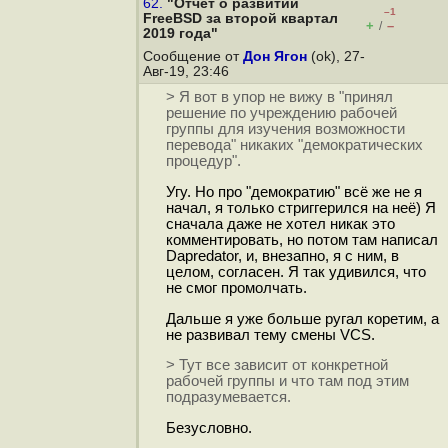
62.
"Отчёт о развитии
–1
FreeBSD за второй квартал
+
–
/
2019 года"
Сообщение от
Дон Ягон
(ok), 27-
Авг-19, 23:46
> Я вот в упор не вижу в "принял
решение по учреждению рабочей
группы для изучения возможности
перевода" никаких "демократических
процедур".
Угу. Но про "демократию" всё же не я
начал, я только стриггерился на неё) Я
сначала даже не хотел никак это
комментировать, но потом там написал
Dapredator, и, внезапно, я с ним, в
целом, согласен. Я так удивился, что
не смог промолчать.
Дальше я уже больше ругал коретим, а
не развивал тему смены VCS.
> Тут все зависит от конкретной
рабочей группы и что там под этим
подразумевается.
Безусловно.