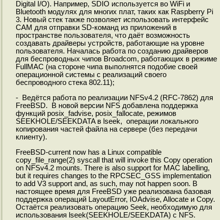
Digital I/O). Например, SDIO используется во WiFi и
Bluetooth модулях для многих плат, таких как Raspberry Pi
3. Новый стек также позволяет использовать интерфейс
CAM для отправки SD-команд из приложений в
пространстве пользователя, что даёт возможность
создавать драйверы устройств, работающие на уровне
пользователя. Началась работа по созданию драйверов
для беспроводных чипов Broadcom, работающих в режиме
FullMAC (на стороне чипа выполнятся подобие своей
операционной системы с реализаций своего
беспроводного стека 802.11);
- Ведётся работа по реализации NFSv4.2 (RFC-7862) для
FreeBSD. В новой версии NFS добавлена поддержка
функций posix_fadvise, posix_fallocate, режимов
SEEKHOLE/SEEKDATA в lseek, операции локального
копирования частей файла на сервере (без передачи
клиенту).
FreeBSD-current now has a Linux compatible
copy_file_range(2) syscall that will invoke this Copy operation
on NFSv4.2 mounts. There is also support for MAC labelling,
but it requires changes to the RPCSEC_GSS implementation
to add V3 support and, as such, may not happen soon. В
настоящее время для FreeBSD уже реализована базовая
поддержка операций LayoutError, IOAdvise, Allocate и Copy.
Остаётся реализовать операцию Seek, необходимую для
использования lseek(SEEKHOLE/SEEKDATA) с NFS.