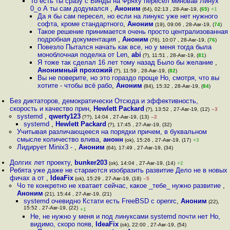
То есть ты сразу с Винды на Фряху пересел миновав Линух
0_o А ты сам додумался
,
Аноним
(64), 02:13 , 28-Авг-19, (
65
)
+1
Да я бы сам пересел, но если на линукс уже нет нужного
софта, кроме стандартного
,
Аноним
(19), 09:06 , 28-Авг-19, (
74
)
Такое решение принимается очень просто централизованная
подробная документация
,
Аноним
(76), 10:07 , 28-Авг-19, (
76
)
Повезло Пытался начать как все, но у меня тогда была
моноблочная поделка от Len
,
abi
(?), 11:51 , 28-Авг-19, (
81
)
Я тоже так сделал 16 лет тому назад Было бы желание
,
Анонимный прохожий
(?), 11:59 , 28-Авг-19, (
82
)
Вы не поверите, но это гораздо проще Но, смотря, что вы
хотите - чтобы всё рабо
,
Аноним
(84), 15:32 , 28-Авг-19, (
84
)
Без диктаторов, демократически Отсюда и эффективность,
скорость и качество прин
,
Hewlett Packard
(?), 13:52 , 27-Авг-19, (12)
–3
systemd
,
qwerty123
(??), 14:04 , 27-Авг-19, (13)
–2
systemd
,
Hewlett Packard
(?), 17:45 , 27-Авг-19, (32)
Учитывая различающееся на порядки причем, в буквальном
смысле количество влива
,
анонн
(ok), 15:26 , 27-Авг-19, (17)
+3
Лидирует Minix3 -
,
Аноним
(64), 17:49 , 27-Авг-19, (34)
Долгих лет проекту
,
bunker203
(ok), 14:04 , 27-Авг-19, (14)
+2
Ребята уже даже не стараются изобразить развитие Дело не в новых
фичах а от
,
IdeaFix
(ok), 15:29 , 27-Авг-19, (18)
–5
Чо те конкретно не хватает сейчас, какое _тебе_ нужно развитие
,
Аноним
(21), 15:44 , 27-Авг-19, (21)
systemd очевидно Кстати есть FreeBSD с openrc
,
Аноним
(22),
15:52 , 27-Авг-19, (22)
+1
Не, не нужно у меня и под линуксами systemd почти нет Но,
видимо, скоро появ
,
IdeaFix
(ok), 22:00 , 27-Авг-19, (54)