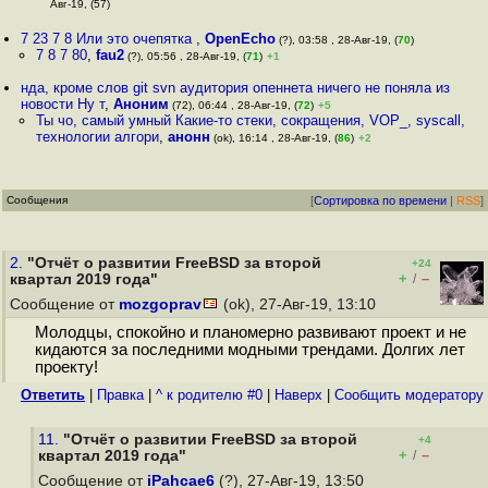
Авг-19, (57)
7 23 7 8 Или это очепятка
,
OpenEcho
(?), 03:58 , 28-Авг-19, (
70
)
7 8 7 80
,
fau2
(?), 05:56 , 28-Авг-19, (
71
)
+1
нда, кроме слов git svn аудитория опеннета ничего не поняла из
новости Ну т
,
Аноним
(72), 06:44 , 28-Авг-19, (
72
)
+5
Ты чо, самый умный Какие-то стеки, сокращения, VOP_, syscall,
технологии алгори
,
анонн
(ok), 16:14 , 28-Авг-19, (
86
)
+2
Сообщения
[
Сортировка по времени
|
RSS
]
2.
"Отчёт о развитии FreeBSD за второй
+24
+
–
квартал 2019 года"
/
Сообщение от
mozgoprav
(ok), 27-Авг-19, 13:10
Молодцы, спокойно и планомерно развивают проект и не
кидаются за последними модными трендами. Долгих лет
проекту!
Ответить
|
Правка
|
^ к родителю #0
|
Наверх
|
Cообщить модератору
11.
"Отчёт о развитии FreeBSD за второй
+4
+
–
квартал 2019 года"
/
Сообщение от
iPahcae6
(?), 27-Авг-19, 13:50