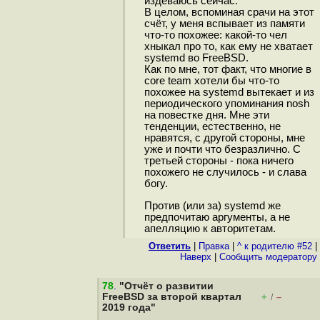
издеваюсь сейчас.
В целом, вспоминая срачи на этот
счёт, у меня вспывает из памяти
что-то похожее: какой-то чел
хныкал про то, как ему не хватает
systemd во FreeBSD.
Как по мне, тот факт, что многие в
core team хотели бы что-то
похожее на systemd вытекает и из
периодического упоминания nosh
на повестке дня. Мне эти
тенденции, естественно, не
нравятся, с другой стороны, мне
уже и почти что безразлично. С
третьей стороны - пока ничего
похожего не случилось - и слава
богу.
Против (или за) systemd же
предпочитаю аргументы, а не
апелляцию к авторитетам.
Ответить
|
Правка
|
^ к родителю #52
|
Наверх
|
Cообщить модератору
78
.
"Отчёт о развитии
FreeBSD за второй квартал
+
–
/
2019 года"