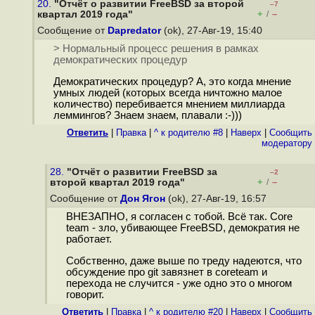
20.
"Отчёт о развитии FreeBSD за второй
–7
+
–
квартал 2019 года"
/
Сообщение от
Dapredator
(ok), 27-Авг-19, 15:40
> Нормальный процесс решения в рамках
демократических процедур
Демократических процедур? А, это когда мнение
умных людей (которых всегда ничтожно малое
количество) перебивается мнением миллиарда
леммингов? Знаем знаем, плавали :-)))
Ответить
|
Правка
|
^ к родителю #8
|
Наверх
|
Cообщить
модератору
28.
"Отчёт о развитии FreeBSD за
–2
+
–
второй квартал 2019 года"
/
Сообщение от
Дон Ягон
(ok), 27-Авг-19, 16:57
ВНЕЗАПНО, я согласен с тобой. Всё так. Core
team - зло, убивающее FreeBSD, демократия не
работает.
Собственно, даже выше по треду надеются, что
обсуждение про git завязнет в coreteam и
перехода не случится - уже одно это о многом
говорит.
Ответить
|
Правка
|
^ к родителю #20
|
Наверх
|
Cообщить