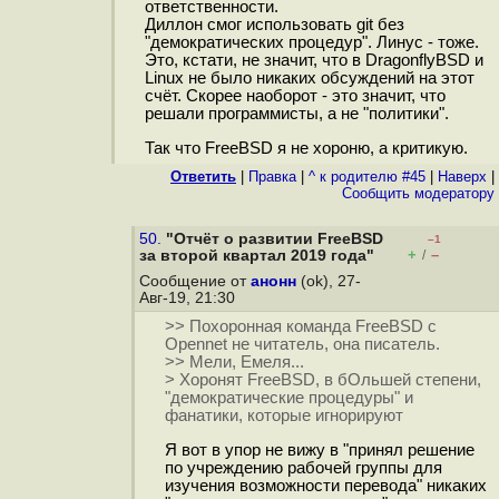
ответственности.
Диллон смог использовать git без
"демократических процедур". Линус - тоже.
Это, кстати, не значит, что в DragonflyBSD и
Linux не было никаких обсуждений на этот
счёт. Скорее наоборот - это значит, что
решали программисты, а не "политики".
Так что FreeBSD я не хороню, а критикую.
Ответить
|
Правка
|
^ к родителю #45
|
Наверх
|
Cообщить модератору
50.
"Отчёт о развитии FreeBSD
–1
+
–
за второй квартал 2019 года"
/
Сообщение от
анонн
(ok), 27-
Авг-19, 21:30
>> Похоронная команда FreeBSD с
Opennet не читатель, она писатель.
>> Мели, Емеля...
> Хоронят FreeBSD, в бОльшей степени,
"демократические процедуры" и
фанатики, которые игнорируют
Я вот в упор не вижу в "принял решение
по учреждению рабочей группы для
изучения возможности перевода" никаких