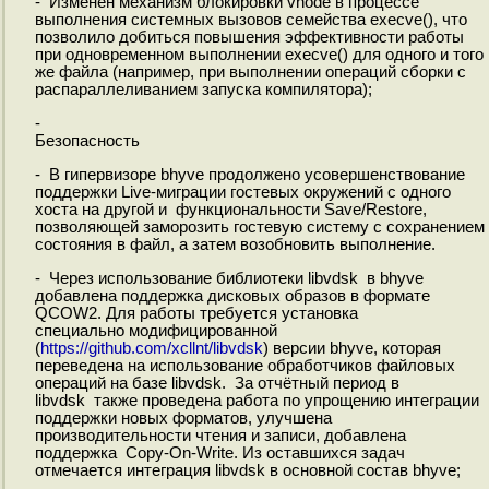
- Изменён механизм блокировки vnode в процессе
выполнения системных вызовов семейства execve(), что
позволило добиться повышения эффективности работы
при одновременном выполнении execve() для одного и того
же файла (например, при выполнении операций сборки с
распараллеливанием запуска компилятора);
-
Безопасность
- В гипервизоре bhyve продолжено усовершенствование
поддержки Live-миграции гостевых окружений с одного
хоста на другой и функциональности Save/Restore,
позволяющей заморозить гостевую систему с сохранением
состояния в файл, а затем возобновить выполнение.
- Через использование библиотеки libvdsk в bhyve
добавлена поддержка дисковых образов в формате
QCOW2. Для работы требуется установка
специально модифицированной
(
https://github.com/xcllnt/libvdsk
) версии bhyve, которая
переведена на использование обработчиков файловых
операций на базе libvdsk. За отчётный период в
libvdsk также проведена работа по упрощению интеграции
поддержки новых форматов, улучшена
производительности чтения и записи, добавлена
поддержка Copy-On-Write. Из оставшихся задач
отмечается интеграция libvdsk в основной состав bhyve;