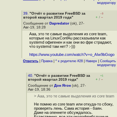
модератору
39.
"Отчёт о развитии FreeBSD за
–3
+
–
второй квартал 2019 года"
/
Сообщение от
Dapredator
(ok), 27-
Авг-19, 18:28
Ааа, это те самые выделения из core team,
которые на LinuxConfAu рассказывали как
systemd офигенен и как они во фре страдают,
что systemd там нет? :-)))
https://www.youtube.com/watch?v=o_AIw9bGogo
Ответить
|
Правка
|
^ к родителю #28
|
Наверх
|
Cообщить
модератору
40.
"Отчёт о развитии FreeBSD за
+1
+
–
второй квартал 2019 года"
/
Сообщение от
Дон Ягон
(ok), 27-
Авг-19, 18:36
> Ааа, это те самые выделения из core team
Не помню из core team или откуда-то сбоку,
проверять лень. Сама история - баян.
Даже на опеннете обсуждалось.
Естественно, все эти околофрибсдшные