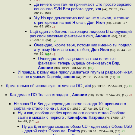
–1
Да ничего они там не принимают Это просто зеркало
основного SVN Вся работа здес
,
xm
(ok), 22:53 , 27-
Авг-19, (58)
Угу Но про демократию всё же не я начал, я только
стриггерился на неё Я снач
,
Дон Ягон
(ok), 23:46 , 27-
Авг-19, (62)
–1
Ещё один любитель настоящих лидеров В следующий
раз свои влажные фантазии о сил
,
Аноним
(64), 02:01 ,
28-Авг-19, (64)
+2
Очевидно, кроме тебя, потому как именно ты поднял
эту тему Не иначе как, от бол
,
Дон Ягон
(ok), 02:44 , 28-
Авг-19, (
)
69
–1
Очевидно тебя зацепили за твои влажные
фантазии, теперь будешь отнекиваться Впр
,
Аноним
(90), 10:21 , 30-Авг-19, (
90
)
И правда, к кому еще прислушиваться глупым разработчикам,
как не к умным Dapreda
,
анонн
(ok), 21:38 , 27-Авг-19, (51)
+3
Дома только её использую, отличная ОС
,
abi
(?), 13:35 , 27-Авг-19, (6)
+5
Как дела с ПО Только стандарт
,
Аноним
(19), 15:32 , 27-Авг-19, (19)
–3
Не знаю Я с Винды переходил после выхода 10, привычного
софта не стало Но на Л
,
abi
(?), 15:59 , 27-Авг-19, (23)
+2
Ну и как, свободнее без привычного софта стало Свобода
зайти в макдак с чёрного
,
Канифоль Патрика
(?), 17:59 , 27-
Авг-19, (36)
–6
Ну да Для винды создать образ CD - один софт Образ USB
- другой софт Образ ле
,
Dmitry
(??), 19:04 , 27-Авг-19, (43)
+1