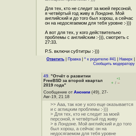
Для тех, кто не следит за моей персоной,
я четвёртый год живу в Лондоне. Мой
английский и до того был хорош, а сейчас
он на недосягаемом для тебя уровне :-)))
А вот для тех, у кого действительно
проблемы с английским :-))), смотреть с
27:33.
P.S. включи субтитры :-)))
Ответить
|
Правка
|
^ к родителю #41
|
Наверх
|
Cообщить модератору
49.
"Отчёт о развитии
+1
FreeBSD за второй квартал
+
–
/
2019 года"
Сообщение от
Аноним
(49), 27-
Авг-19, 21:18
>> Ааа, так кое у кого еще оказывается
и с аглицким проблемы :-)))
> Для тех, кто не следит за моей
персоной, я четвёртый год живу
> в Лондоне. Мой английский и до того
был хорош, а сейчас он на
недосягаемом для тебя уровне