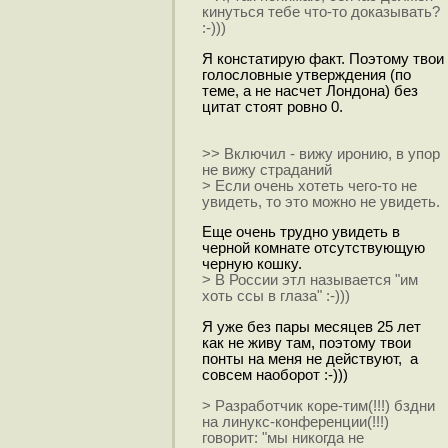
кинуться тебе что-то доказывать?
:-)))
Я констатирую факт. Поэтому твои
голословные утверждения (по
теме, а не насчет Лондона) без
цитат стоят ровно 0.
>> Включил - вижу иронию, в упор
не вижу страданий
> Если очень хотеть чего-то не
увидеть, то это можно не увидеть.
Еще очень трудно увидеть в
черной комнате отсутствующую
черную кошку.
> В России этл называется "им
хоть ссы в глаза" :-)))
Я уже без пары месяцев 25 лет
как не живу там, поэтому твои
понты на меня не действуют, а
совсем наоборот :-)))
> Разработчик коре-тим(!!!) бздни
на линукс-конференции(!!!)
говорит: "мы никогда не