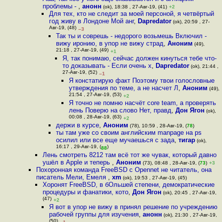
проблемы -
,
анонн
(ok), 18:38 , 27-Авг-19, (41)
+2
Для тех, кто не следит за моей персоной, я четвёртый
год живу в Лондоне Мой анг
,
Dapredator
(ok), 20:59 , 27-
Авг-19, (48)
–3
Так ты и соврешь - недорого возьмешь Включил -
вижу иронию, в упор не вижу страд
,
Аноним
(49),
21:18 , 27-Авг-19, (49)
+1
Я, так понимаю, сейчас должен кинуться тебе что-
то доказывать - Если очень х
,
Dapredator
(ok), 21:44 ,
27-Авг-19, (52)
–1
Я констатирую факт Поэтому твои голословные
утверждения по теме, а не насчет Л
,
Аноним
(49),
21:54 , 27-Авг-19, (53)
+2
Я точно не помню насчёт core team, а проверять
лень Поверю на слово Нет, правд
,
Дон Ягон
(ok),
00:08 , 28-Авг-19, (63)
+2
держи в курсе
,
Аноним
(78), 10:59 , 28-Авг-19, (
78
)
ты там уже со своим английским manpage на ps
осилил или все еще мучаешься с зада
,
тигар
(ok),
16:17 , 29-Авг-19, (
)
88
Лень смотреть 8212 там всё тот же чувак, который давно
ушёл в Apple и теперь
,
Аноним
(73), 08:48 , 28-Авг-19, (
73
)
+3
Похоронная команда FreeBSD с Opennet не читатель, она
писатель Мели, Емеля
,
xm
(ok), 19:53 , 27-Авг-19, (45)
Хоронят FreeBSD, в бОльшей степени, демократические
процедуры и фанатики, кото
,
Дон Ягон
(ok), 20:45 , 27-Авг-19,
(47)
+2
Я вот в упор не вижу в принял решение по учреждению
рабочей группы для изучения
,
анонн
(ok), 21:30 , 27-Авг-19,
(50)