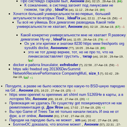
Про системдэ сарказм был
,
Аноним
(64), 02:15 , 28-Авг-19, (
66
)
К сожалению, в системд загонят под линуксами не
гномом, так php
,
IdeaFix
(ok), 11:12 , 28-Авг-19, (
80
)
Хочется большей универсальности во-первых, большей
актуальности во-вторых Пока
,
IdeaFix
(ok), 22:11 , 27-Авг-19, (56)
–4
Ты всё не уймешь Все демагогию разводишь Какой тебе
универсальности не хватает
,
Аноним
(64), 02:18 , 28-Авг-19, (
67
)
–1
Какой конкретно универсальности мне не хватает Я развожу
демагогию Ну-ну
,
IdeaFix
(ok), 11:05 , 28-Авг-19, (
79
)
–4
Ох уж эти критики и знатоки 8230 https www freshports org
sysutils docke
,
Анонимм
(??), 16:05 , 28-Авг-19, (
85
)
это не тот докер вернее, тот, но не про то, что на
линаксахзаставляет грустить
,
тигар
(ok), 16:30 , 29-Авг-19,
(
)
89
docker и работа linuxulator
,
exfrebsder
(?), 22:58 , 27-Авг-19, (59)
–1
https wiki freebsd org 201305DevSummit
NetworkReceivePerformance ComparingMuti
,
size_t
(?), 02:42 , 28-
Авг-19, (
)
68
+1
Погодите, а разве не было новости про какую-то BSD-шную пародию
на Git
,
Аноним
(25), 16:23 , 27-Авг-19, (25)
–3
https www opennet ru opennews art shtml num 51265Не в карты, а в
лоторею Мн
,
Аноним
(49), 16:49 , 27-Авг-19, (26)
+2
Провокация не удалась По существу got позиционируется не как
реимплементация gi
,
Дон Ягон
(ok), 17:02 , 27-Авг-19, (29)
+2
Вы про Game of Trees Так её только начали писать И она не от
фри, а от опёнк
,
Аноним
(31), 17:42 , 27-Авг-19, (31)
Пародии на пародию быть не может
,
xm
(ok), 20:42 , 27-Авг-19, (46)
БолгенОС доказала, что вполне может
,
Аноним
(57), 22:31 , 27-