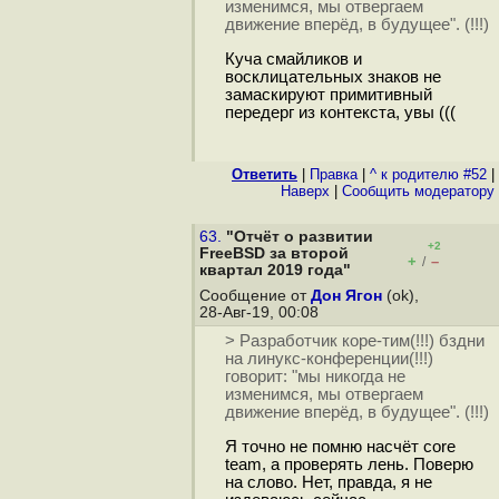
изменимся, мы отвергаем
движение вперёд, в будущее". (!!!)
Куча смайликов и
восклицательных знаков не
замаскируют примитивный
передерг из контекста, увы (((
Ответить
|
Правка
|
^ к родителю #52
|
Наверх
|
Cообщить модератору
63.
"Отчёт о развитии
+2
FreeBSD за второй
+
–
/
квартал 2019 года"
Сообщение от
Дон Ягон
(ok),
28-Авг-19, 00:08
> Разработчик коре-тим(!!!) бздни
на линукс-конференции(!!!)
говорит: "мы никогда не
изменимся, мы отвергаем
движение вперёд, в будущее". (!!!)
Я точно не помню насчёт core
team, а проверять лень. Поверю
на слово. Нет, правда, я не