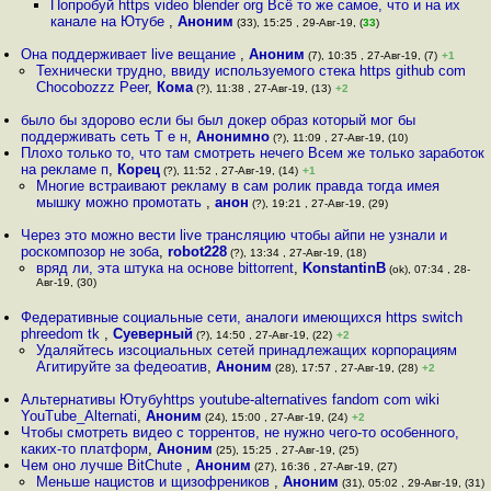
Попробуй https video blender org Всё то же самое, что и на их
канале на Ютубе
,
Аноним
(33), 15:25 , 29-Авг-19, (
33
)
Она поддерживает live вещание
,
Аноним
(7), 10:35 , 27-Авг-19, (7)
+1
Технически трудно, ввиду используемого стека https github com
Chocobozzz Peer
,
Кома
(?), 11:38 , 27-Авг-19, (13)
+2
было бы здорово если бы был докер образ который мог бы
поддерживать сеть Т е н
,
Анонимно
(?), 11:09 , 27-Авг-19, (10)
Плохо только то, что там смотреть нечего Всем же только заработок
на рекламе п
,
Корец
(?), 11:52 , 27-Авг-19, (14)
+1
Многие встраивают рекламу в сам ролик правда тогда имея
мышку можно промотать
,
анон
(?), 19:21 , 27-Авг-19, (29)
Через это можно вести live трансляцию чтобы айпи не узнали и
роскомпозор не зоба
,
robot228
(?), 13:34 , 27-Авг-19, (18)
вряд ли, эта штука на основе bittorrent
,
KonstantinB
(ok), 07:34 , 28-
Авг-19, (30)
Федеративные социальные сети, аналоги имеющихся https switch
phreedom tk
,
Суеверный
(?), 14:50 , 27-Авг-19, (22)
+2
Удаляйтесь изсоциальных сетей принадлежащих корпорациям
Агитируйте за федеоатив
,
Аноним
(28), 17:57 , 27-Авг-19, (28)
+2
Альтернативы Ютубуhttps youtube-alternatives fandom com wiki
YouTube_Alternati
,
Аноним
(24), 15:00 , 27-Авг-19, (24)
+2
Чтобы смотреть видео с торрентов, не нужно чего-то особенного,
каких-то платформ
,
Аноним
(25), 15:25 , 27-Авг-19, (25)
Чем оно лучше BitChute
,
Аноним
(27), 16:36 , 27-Авг-19, (27)
Меньше нацистов и щизофреников
,
Аноним
(31), 05:02 , 29-Авг-19, (31)