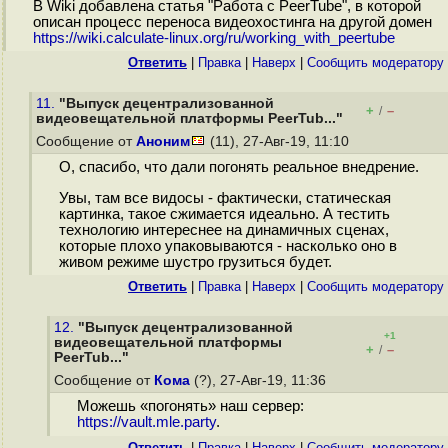
В Wiki добавлена статья "Работа с PeerTube", в которой
описан процесс переноса видеохостинга на другой домен
https://wiki.calculate-linux.org/ru/working_with_peertube
Ответить
|
Правка
|
Наверх
|
Cообщить модератору
11.
"Выпуск децентрализованной
+
–
/
видеовещательной платформы PeerTub..."
Сообщение от
Аноним
(11), 27-Авг-19, 11:10
О, спасибо, что дали погонять реальное внедрение.
Увы, там все видосы - фактически, статическая
картинка, такое сжимается идеально. А тестить
технологию интереснее на динамичных сценах,
которые плохо упаковываются - насколько оно в
живом режиме шустро грузиться будет.
Ответить
|
Правка
|
Наверх
|
Cообщить модератору
12.
"Выпуск децентрализованной
+1
видеовещательной платформы
+
–
/
PeerTub..."
Сообщение от
Кома
(?), 27-Авг-19, 11:36
Можешь «погонять» наш сервер:
https://vault.mle.party
.
Ответить
|
Правка
|
Наверх
|
Cообщить модератору