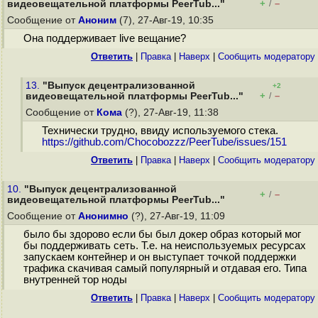
+
–
видеовещательной платформы PeerTub..."
/
Сообщение от
Аноним
(7), 27-Авг-19, 10:35
Она поддерживает live вещание?
Ответить
|
Правка
|
Наверх
|
Cообщить модератору
13.
"Выпуск децентрализованной
+2
+
–
видеовещательной платформы PeerTub..."
/
Сообщение от
Кома
(?), 27-Авг-19, 11:38
Технически трудно, ввиду используемого стека.
https://github.com/Chocobozzz/PeerTube/issues/151
Ответить
|
Правка
|
Наверх
|
Cообщить модератору
10.
"Выпуск децентрализованной
+
–
/
видеовещательной платформы PeerTub..."
Сообщение от
Анонимно
(?), 27-Авг-19, 11:09
было бы здорово если бы был докер образ который мог
бы поддерживать сеть. Т.е. на неиспользуемых ресурсах
запускаем контейнер и он выступает точкой поддержки
трафика скачивая самый популярный и отдавая его. Типа
внутренней тор ноды
Ответить
|
Правка
|
Наверх
|
Cообщить модератору