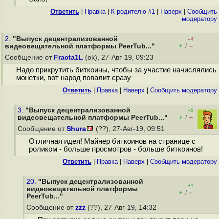
Ответить
|
Правка
|
К родителю #1
|
Наверх
|
Cообщить
модератору
2.
"Выпуск децентрализованной
–4
+
–
видеовещательной платформы PeerTub..."
/
Сообщение от
Fracta1L
(ok), 27-Авг-19, 09:23
Надо прикрутить биткоины, чтобы за участие начислялись
монетки, вот народ повалит сразу
Ответить
|
Правка
|
Наверх
|
Cообщить модератору
3.
"Выпуск децентрализованной
+5
+
–
видеовещательной платформы PeerTub..."
/
Сообщение от
Shura
(??), 27-Авг-19, 09:51
Отличная идея! Майнер биткоинов на странице с
роликом - больше просмотров - больше биткоинов!
Ответить
|
Правка
|
Наверх
|
Cообщить модератору
20.
"Выпуск децентрализованной
+1
видеовещательной платформы
+
–
/
PeerTub..."
Сообщение от
zzz
(??), 27-Авг-19, 14:32