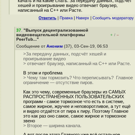
качать и на какие слать. За передачу данных, подсчёт
хешей и проигрывание видео отвечает браузер,
написанный на С++ или Расте.
Ответить
|
Правка
|
Наверх
|
Cообщить модератору
37
.
"Выпуск децентрализованной
видеовещательной платформы
+
–
/
PeerTub..."
Сообщение от
Аноним
(37), 03-Сен-19, 06:53
>За передачу данных, подсчёт хешей и
проигрывание видео
> отвечает браузер, написанный на С++ или Расте.
В этом и проблема
> Чему там тормозить? Что переписывать? Главное
ограничение — отсутствие пиров.
Как это чему, современные браузеры из САМЫХ
РАСПРОСТРАНЁННЫХ ПОЛЬЗОВАТЕЛЬСКИХ
программ - самое тормозное что есть в системе,
самое жирное, жручее и неповоротливое, а тут ещё
и видео отдаётся от пира к пиру. Поэтому Главное
это как раз оно самое, самое жирное и тормозное
звено
> Второе — ширина канала.
А вот после этого Главного уже всё остальное