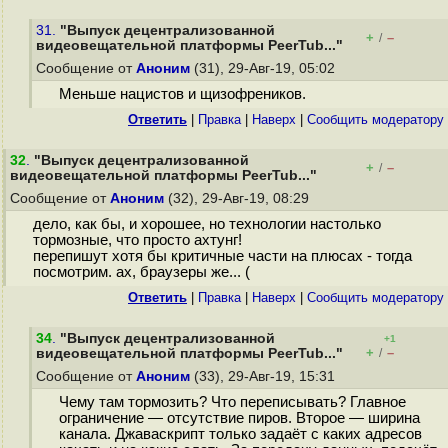
31.
"Выпуск децентрализованной
+
–
/
видеовещательной платформы PeerTub..."
Сообщение от
Аноним
(31), 29-Авг-19, 05:02
Меньше нацистов и щизофреников.
Ответить
|
Правка
|
Наверх
|
Cообщить модератору
32
.
"Выпуск децентрализованной
+
–
/
видеовещательной платформы PeerTub..."
Сообщение от
Аноним
(32), 29-Авг-19, 08:29
дело, как бы, и хорошее, но технологии настолько
тормозные, что просто ахтунг!
перепишут хотя бы критичные части на плюсах - тогда
посмотрим. ах, браузеры же... (
Ответить
|
Правка
|
Наверх
|
Cообщить модератору
34
.
"Выпуск децентрализованной
+1
+
–
видеовещательной платформы PeerTub..."
/
Сообщение от
Аноним
(33), 29-Авг-19, 15:31
Чему там тормозить? Что переписывать? Главное
ограничение — отсутствие пиров. Второе — ширина
канала. Джаваскрипт только задаёт с каких адресов