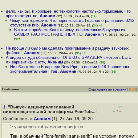
дело, как бы, и хорошее, но технологии настолько тормозные, что
просто ахтунг пе
,
Аноним
(32), 08:29 , 29-Авг-19, (
32
)
Чему там тормозить Что переписывать Главное ограничение 8212
отсутствие пир
,
Аноним
(33), 15:31 , 29-Авг-19, (
34
)
+1
В этом и проблемаКак это чему, современные браузеры из
САМЫХ РАСПРОСТРАНЁННЫХ ПО
,
Аноним
(37), 06:53 , 03-Сен-19,
(
)
37
Не проще ли было бы сделать проигрывание и раздачу звуковых
файлов
,
Аноним
(33), 15:32 , 29-Авг-19, (
35
)
+1
А видео оттуда обязательно ТОЛЬКО с БРАУЗЕРА смотреть Есть
ли вариант как с юту
,
Аноним
(36), 04:56 , 03-Сен-19, (
36
)
Не обязательно В парсере New Pipe, в версии 0 18 1 появилась
экспериментальная
,
тов. Амомин
(?), 06:56 , 24-Янв-20, (
38
)
Сообщения
[
Сортировка по времени
|
RSS
]
1.
"Выпуск децентрализованной
+7
+
–
видеовещательной платформы PeerTub..."
/
Сообщение от
Аноним
(1), 27-Авг-19, 09:20
> ускорено отображение шрифтов
Так, а обычный "font-family: sans-serif;" не устроил, потому