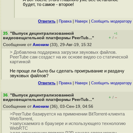
будет, то самое - второе!
Ответить
|
Правка
|
Наверх
|
Cообщить модератору
35
.
"Выпуск децентрализованной
+1
+
–
видеовещательной платформы PeerTub..."
/
Сообщение от
Аноним
(33), 29-Авг-19, 15:32
> Добавлена поддержка загрузки звуковых файлов.
PeerTube сам создаст на их основе видео со статической
картинкой
Не проще ли было бы сделать проигрывание и раздачу
звуковых файлов?
Ответить
|
Правка
|
Наверх
|
Cообщить модератору
36
.
"Выпуск децентрализованной
+
–
/
видеовещательной платформы PeerTub..."
Сообщение от
Аноним
(36), 03-Сен-19, 04:56
>PeerTube базируется на применении BitTorrent-клиента
WebTorrent,
>запускаемого в браузере и использующего технологию
WebRTC