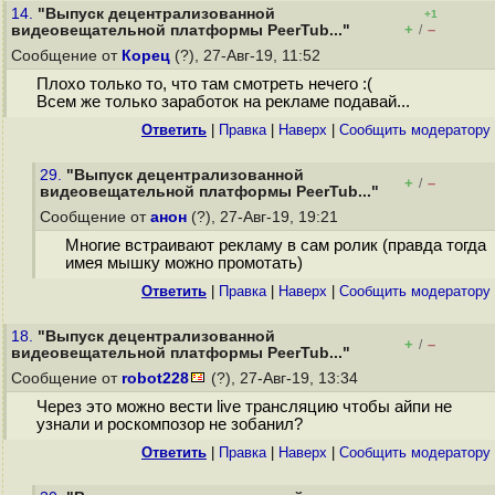
14.
"Выпуск децентрализованной
+1
+
–
видеовещательной платформы PeerTub..."
/
Сообщение от
Корец
(?), 27-Авг-19, 11:52
Плохо только то, что там смотреть нечего :(
Всем же только заработок на рекламе подавай...
Ответить
|
Правка
|
Наверх
|
Cообщить модератору
29.
"Выпуск децентрализованной
+
–
/
видеовещательной платформы PeerTub..."
Сообщение от
анон
(?), 27-Авг-19, 19:21
Многие встраивают рекламу в сам ролик (правда тогда
имея мышку можно промотать)
Ответить
|
Правка
|
Наверх
|
Cообщить модератору
18.
"Выпуск децентрализованной
+
–
/
видеовещательной платформы PeerTub..."
Сообщение от
robot228
(?), 27-Авг-19, 13:34
Через это можно вести live трансляцию чтобы айпи не
узнали и роскомпозор не зобанил?
Ответить
|
Правка
|
Наверх
|
Cообщить модератору