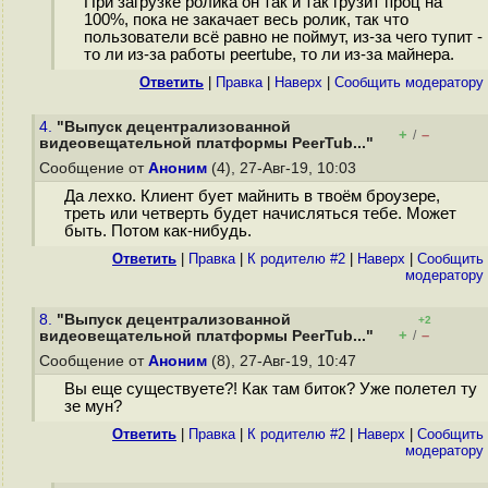
При загрузке ролика он так и так грузит проц на
100%, пока не закачает весь ролик, так что
пользователи всё равно не поймут, из-за чего тупит -
то ли из-за работы peertube, то ли из-за майнера.
Ответить
|
Правка
|
Наверх
|
Cообщить модератору
4.
"Выпуск децентрализованной
+
–
/
видеовещательной платформы PeerTub..."
Сообщение от
Аноним
(4), 27-Авг-19, 10:03
Да лехко. Клиент бует майнить в твоём броузере,
треть или четверть будет начисляться тебе. Может
быть. Потом как-нибудь.
Ответить
|
Правка
|
К родителю #2
|
Наверх
|
Cообщить
модератору
8.
"Выпуск децентрализованной
+2
+
–
видеовещательной платформы PeerTub..."
/
Сообщение от
Аноним
(8), 27-Авг-19, 10:47
Вы еще существуете?! Как там биток? Уже полетел ту
зе мун?
Ответить
|
Правка
|
К родителю #2
|
Наверх
|
Cообщить
модератору