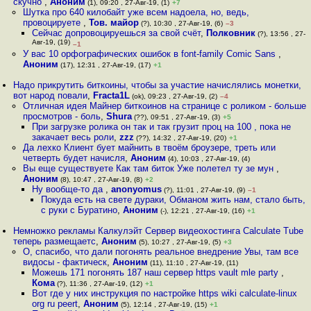
скучно
,
Аноним
(1), 09:20 , 27-Авг-19, (1)
+7
Шутка про 640 килобайт уже всем надоела, но, ведь,
провоцируете
,
Тов. майор
(?), 10:30 , 27-Авг-19, (6)
–3
Сейчас допровоцируешься за свой счёт
,
Полковник
(?), 13:56 , 27-
Авг-19, (19)
–1
У вас 10 орфографических ошибок в font-family Comic Sans
,
Аноним
(17), 12:31 , 27-Авг-19, (17)
+1
Надо прикрутить биткоины, чтобы за участие начислялись монетки,
вот народ повали
,
Fracta1L
(ok), 09:23 , 27-Авг-19, (2)
–4
Отличная идея Майнер биткоинов на странице с роликом - больше
просмотров - боль
,
Shura
(??), 09:51 , 27-Авг-19, (3)
+5
При загрузке ролика он так и так грузит проц на 100 , пока не
закачает весь роли
,
zzz
(??), 14:32 , 27-Авг-19, (20)
+1
Да лехко Клиент бует майнить в твоём броузере, треть или
четверть будет начисля
,
Аноним
(4), 10:03 , 27-Авг-19, (4)
Вы еще существуете Как там биток Уже полетел ту зе мун
,
Аноним
(8), 10:47 , 27-Авг-19, (8)
+2
Ну вообще-то да
,
anonyomus
(?), 11:01 , 27-Авг-19, (9)
–1
Покуда есть на свете дураки, Обманом жить нам, стало быть,
с руки с Буратино
,
Аноним
(-), 12:21 , 27-Авг-19, (16)
+1
Немножко рекламы Калкулэйт Сервер видеохостинга Calculate Tube
теперь размещаетс
,
Аноним
(5), 10:27 , 27-Авг-19, (5)
+3
О, спасибо, что дали погонять реальное внедрение Увы, там все
видосы - фактическ
,
Аноним
(11), 11:10 , 27-Авг-19, (11)
Можешь 171 погонять 187 наш сервер https vault mle party
,
Кома
(?), 11:36 , 27-Авг-19, (12)
+1
Вот где у них инструкция по настройке https wiki calculate-linux
org ru peert
,
Аноним
(5), 12:14 , 27-Авг-19, (15)
+1