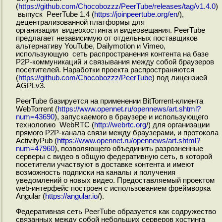
(
https://github.com/Chocobozzz/PeerTube/releases/tag/v1.4.0
)
выпуск PeerTube 1.4 (
https://joinpeertube.org/en
/),
децентрализованной платформы для
организации видеохостинга и видеовещания. PeerTube
предлагает независимую от отдельных поставщиков
альтернативу YouTube, Dailymotion и Vimeo,
использующую сеть распространения контента на базе
P2P-коммуникаций и связывания между собой браузеров
посетителей. Наработки проекта распространяются
(
https://github.com/Chocobozzz/PeerTube
) под лицензией
AGPLv3.
PeerTube базируется на применении BitTorrent-клиента
WebTorrent (
https://www.opennet.ru/opennews/art.shtml?
num=43690
), запускаемого в браузере и использующего
технологию WebRTC (
http://webrtc.org
/) для организации
прямого P2P-канала связи между браузерами, и протокола
ActivityPub (
https://www.opennet.ru/opennews/art.shtml?
num=47960
), позволяющего объединить разрозненные
серверы с видео в общую федеративную сеть, в которой
посетители участвуют в доставке контента и имеют
возможность подписки на каналы и получения
уведомлений о новых видео. Предоставляемый проектом
web-интерфейс построен с использованием фреймворка
Angular (
https://angular.io
/).
Федеративная сеть PeerTube образуется как содружество
связанных между собой небольших серверов хостинга