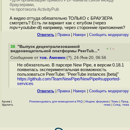
>для организации прямого P2P-канала связи между
браузерами,
>и протокола ActivityPub
А видео оттуда обязательно ТОЛЬКО с БРАУЗЕРА
смотреть? Есть ли вариант как с ютубом (через
mpv+youtube-dl) например, через сторонние приложения?
Ответить
|
Правка
|
Наверх
|
Cообщить модератору
38
.
"Выпуск децентрализованной
+
–
/
видеовещательной платформы PeerTub..."
Сообщение от
тов. Амомин
(?), 24-Янв-20, 06:56
Не обязательно. В парсере New Pipe, в версии 0.18.1
появилась экспериментальная возможность
пользоваться PeerTube: "PeerTube instances [beta]"
https://github.com/TeamNewPipe/NewPipe#supported-
services
Ответить
|
Правка
|
Наверх
|
Cообщить модератору
Архив
|
Рекомендовать для помещения в FAQ
|
Индекс форумов
|
Темы
|
Пред.
Удалить
тема
|
След. тема