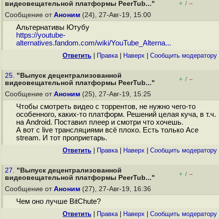
+
–
видеовещательной платформы PeerTub..."
/
Сообщение от
Аноним
(24), 27-Авг-19, 15:00
Альтернативы Ютубу
https://youtube-
alternatives.fandom.com/wiki/YouTube_Alterna...
Ответить
|
Правка
|
Наверх
|
Cообщить модератору
25.
"Выпуск децентрализованной
+
–
/
видеовещательной платформы PeerTub..."
Сообщение от
Аноним
(25), 27-Авг-19, 15:25
Чтобы смотреть видео с торрентов, не нужно чего-то
особенного, каких-то платформ. Решений целая куча, в т.ч.
на Android. Поставил плеер и смотри что хочешь.
А вот с live трансляциями всё плохо. Есть только Ace
stream. И тот проприетарь.
Ответить
|
Правка
|
Наверх
|
Cообщить модератору
27.
"Выпуск децентрализованной
+
–
/
видеовещательной платформы PeerTub..."
Сообщение от
Аноним
(27), 27-Авг-19, 16:36
Чем оно лучше BitChute?
Ответить
|
Правка
|
Наверх
|
Cообщить модератору