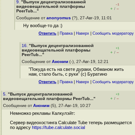
9.
"Выпуск децентрализованной
–1
видеовещательной платформы
+
–
/
PeerTub..."
Сообщение от
anonyomus
(?), 27-Авг-19, 11:01
Ну вообще-то да :)
Ответить
|
Правка
|
Наверх
|
Cообщить модератору
16.
"Выпуск децентрализованной
+1
видеовещательной платформы
+
–
/
PeerTub..."
Сообщение от
Аноним
(-), 27-Авг-19, 12:21
"Покуда есть на свете дураки, Обманом жить
нам, стало быть, с руки" (с) Буратино
Ответить
|
Правка
|
Наверх
|
Cообщить модератору
5.
"Выпуск децентрализованной
+3
+
–
видеовещательной платформы PeerTub..."
/
Сообщение от
Аноним
(5), 27-Авг-19, 10:27
Немножко рекламы Калкулэйт:
Сервер видеохостинга Calculate Tube теперь размещается
по адресу
https://tube.calculate.social