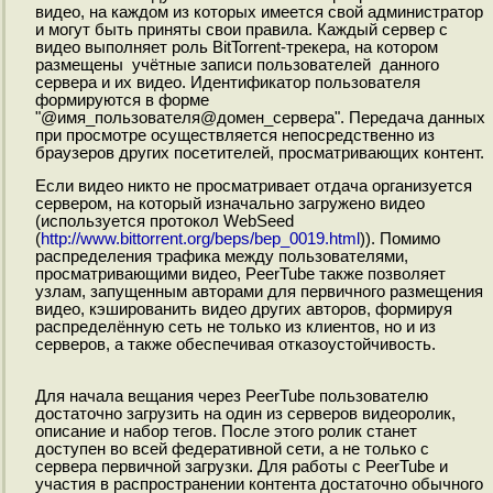
видео, на каждом из которых имеется свой администратор
и могут быть приняты свои правила. Каждый сервер с
видео выполняет роль BitTorrent-трекера, на котором
размещены учётные записи пользователей данного
сервера и их видео. Идентификатор пользователя
формируются в форме
"@имя_пользователя@домен_сервера". Передача данных
при просмотре осуществляется непосредственно из
браузеров других посетителей, просматривающих контент.
Если видео никто не просматривает отдача организуется
сервером, на который изначально загружено видео
(используется протокол WebSeed
(
http://www.bittorrent.org/beps/bep_0019.html
)). Помимо
распределения трафика между пользователями,
просматривающими видео, PeerTube также позволяет
узлам, запущенным авторами для первичного размещения
видео, кэшированить видео других авторов, формируя
распределённую сеть не только из клиентов, но и из
серверов, а также обеспечивая отказоустойчивость.
Для начала вещания через PeerTube пользователю
достаточно загрузить на один из серверов видеоролик,
описание и набор тегов. После этого ролик станет
доступен во всей федеративной сети, а не только с
сервера первичной загрузки. Для работы с PeerTube и
участия в распространении контента достаточно обычного