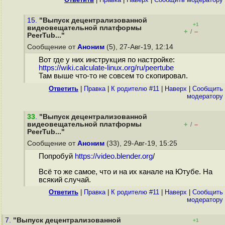
15.
"Выпуск децентрализованной
+1
видеовещательной платформы
+
–
/
PeerTub..."
Сообщение от
Аноним
(5), 27-Авг-19, 12:14
Вот где у них инструкция по настройке:
https://wiki.calculate-linux.org/ru/peertube
Там выше что-то не совсем то скопировал.
Ответить
|
Правка
|
К родителю #11
|
Наверх
|
Cообщить
модератору
33
.
"Выпуск децентрализованной
видеовещательной платформы
+
–
/
PeerTub..."
Сообщение от
Аноним
(33), 29-Авг-19, 15:25
Попробуй
https://video.blender.org
/
Всё то же самое, что и на их канале на Ютубе. На
всякий случай.
Ответить
|
Правка
|
К родителю #11
|
Наверх
|
Cообщить
модератору
7.
"Выпуск децентрализованной
+1