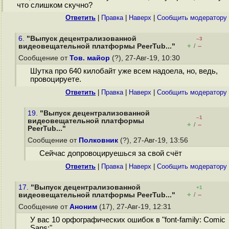
что слишком скучно?
Ответить
|
Правка
|
Наверх
|
Cообщить модератору
6.
"Выпуск децентрализованной
–3
+
–
видеовещательной платформы PeerTub..."
/
Сообщение от
Тов. майор
(?), 27-Авг-19, 10:30
Шутка про 640 килобайт уже всем надоела, но, ведь,
провоцируете.
Ответить
|
Правка
|
Наверх
|
Cообщить модератору
19.
"Выпуск децентрализованной
–1
видеовещательной платформы
+
–
/
PeerTub..."
Сообщение от
Полковник
(?), 27-Авг-19, 13:56
Сейчас допровоцируешься за свой счёт
Ответить
|
Правка
|
Наверх
|
Cообщить модератору
17.
"Выпуск децентрализованной
+1
+
–
видеовещательной платформы PeerTub..."
/
Сообщение от
Аноним
(17), 27-Авг-19, 12:31
У вас 10 орфографических ошибок в "font-family: Comic
Sans;"