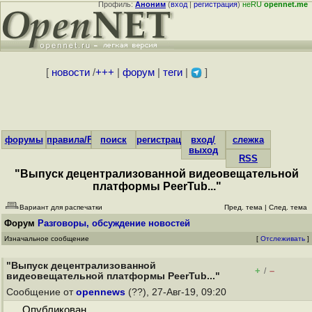
Профиль:
Аноним
(
вход
|
регистрация
)
неRU
opennet.me
[
новости
/
+++
|
форум
|
теги
|
]
форумы
правила/FAQ
поиск
регистрация
вход/
слежка
выход
RSS
"Выпуск децентрализованной видеовещательной
платформы PeerTub..."
Вариант для распечатки
Пред. тема
|
След. тема
Форум
Разговоры, обсуждение новостей
Изначальное сообщение
[
Отслеживать
]
"Выпуск децентрализованной
+
–
/
видеовещательной платформы PeerTub..."
Сообщение от
opennews
(??), 27-Авг-19, 09:20
Опубликован