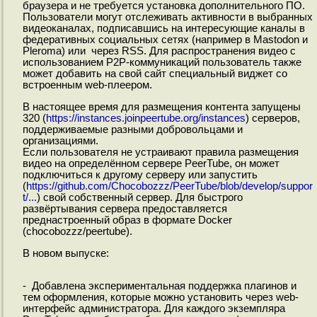
браузера и не требуется установка дополнительного ПО.
Пользователи могут отслеживать активности в выбранных
видеоканалах, подписавшись на интересующие каналы в
федеративных социальных сетях (например в Mastodon и
Pleroma) или через RSS. Для распространения видео с
использованием P2P-коммуникаций пользователь также
может добавить на свой сайт специальный виджет со
встроенным web-плеером.
В настоящее время для размещения контента запущены
320 (
https://instances.joinpeertube.org/instances
) серверов,
поддерживаемые разными добровольцами и
организациями.
Если пользователя не устраивают правила размещения
видео на определённом сервере PeerTube, он может
подключиться к другому серверу или запустить
(
https://github.com/Chocobozzz/PeerTube/blob/develop/suppor
t/...
) свой собственный сервер. Для быстрого
развёртывания сервера предоставляется
преднастроенный образ в формате Docker
(chocobozzz/peertube).
В новом выпуске:
- Добавлена экспериментальная поддержка плагинов и
тем оформления, которые можно установить через web-
интерфейс администратора. Для каждого экземпляра