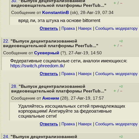
30.
"Выпуск децентрализованной
+
–
/
видеовещательной платформы PeerTub..."
Сообщение от
KonstantinB
(ok), 28-Авг-19, 07:34
вряд ли, эта штука на основе bittorrent
Ответить
|
Правка
|
Наверх
|
Cообщить модератору
22.
"Выпуск децентрализованной
+2
+
–
видеовещательной платформы PeerTub..."
/
Сообщение от
Суеверный
(?), 27-Авг-19, 14:50
Федеративные социальные сети, аналоги имеющихся:
https://switch.phreedom.tk
/
Ответить
|
Правка
|
Наверх
|
Cообщить модератору
28.
"Выпуск децентрализованной
+2
+
–
видеовещательной платформы PeerTub..."
/
Сообщение от
Аноним
(28), 27-Авг-19, 17:57
Удаляйтесь изсоциальных сетей принадлежащих
корпорациям! Агитируйте за федеоативные
социальные сети!
Ответить
|
Правка
|
Наверх
|
Cообщить модератору
24.
"Выпуск децентрализованной
+2