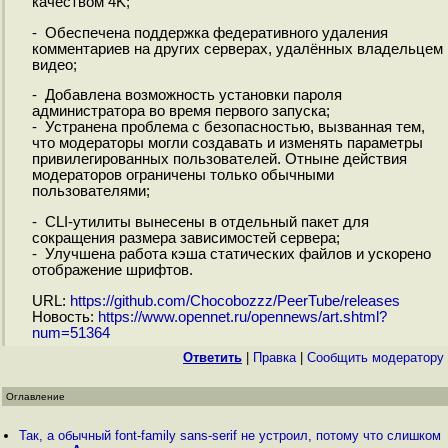
качеством 4K;
- Обеспечена поддержка федеративного удаления
комментариев на других серверах, удалённых владельцем
видео;
- Добавлена возможность установки пароля
администратора во время первого запуска;
- Устранена проблема с безопасностью, вызванная тем,
что модераторы могли создавать и изменять параметры
привилегированных пользователей. Отныне действия
модераторов ограничены только обычными
пользователями;
- CLI-утилиты вынесены в отдельный пакет для
сокращения размера зависимостей сервера;
- Улучшена работа кэша статических файлов и ускорено
отображение шрифтов.
URL:
https://github.com/Chocobozzz/PeerTube/releases
Новость:
https://www.opennet.ru/opennews/art.shtml?
num=51364
Ответить
|
Правка
|
Cообщить модератору
Оглавление
Так, а обычный font-family sans-serif не устроил, потому что слишком