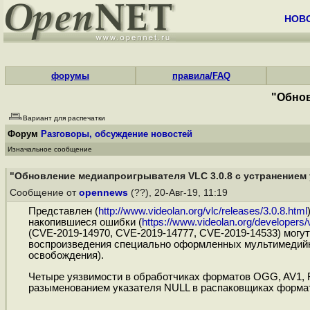
НОВ
форумы
правила/FAQ
"Обнов
Вариант для распечатки
Форум
Разговоры, обсуждение новостей
Изначальное сообщение
"Обновление медиапроигрывателя VLC 3.0.8 с устранением у
Сообщение от
opennews
(??), 20-Авг-19, 11:19
Представлен (
http://www.videolan.org/vlc/releases/3.0.8.html
накопившиеся ошибки (
https://www.videolan.org/developer
(CVE-2019-14970, CVE-2019-14777, CVE-2019-14533) могут
воспроизведения специально оформленных мультимедийны
освобождения).
Четыре уязвимости в обработчиках форматов OGG, AV1, 
разыменованием указателя NULL в распаковщиках формат