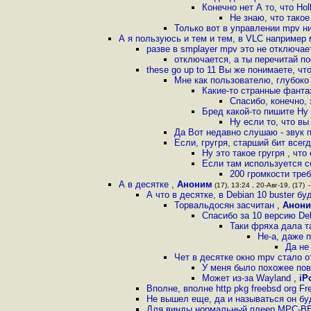
Конечно нет А то, что Ho
Не знаю, что тако
Только вот в управлении mpv ни
А я пользуюсь и тем и тем, в VLC например 
разве в smplayer mpv это не отключае
отключается, а ты перечитай п
these go up to 11 Вы же понимаете, чт
Мне как пользователю, глубоко в
Какие-то странные фантаз
Спасибо, конечно, 
Бред какой-то пишите Ну 
Ну если то, что вы
Да Вот недавно слушаю - звук п
Если, гругря, старший бит всег
Ну это такое гругря , чт
Если там используется со
200 громкости треб
А в десятке
,
Аноним
(17), 13:24 , 20-Авг-19, (17)
А что в десятке, в Debian 10 buster б
Торвальдосян засчитан
,
Анон
Спасибо за 10 версию De
Таки фряха дала т
Не-а, даже 
Да не
Чет в десятке окно mpv стало о
У меня было похожее пов
Может из-за Wayland
,
iP
Вполне, вполне http pkg freebsd org Fr
Не вышел еще, да и называться он буд
Для винды нормальный плеер MPC-BEht