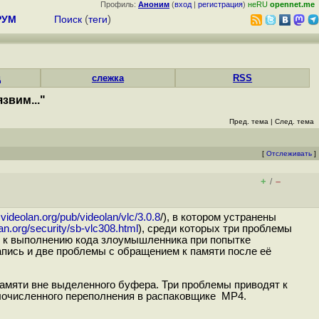
Профиль:
Аноним
(
вход
|
регистрация
)
неRU
opennet.me
РУМ
Поиск
(
теги
)
д
слежка
RSS
звим..."
Пред. тема
|
След. тема
[
Отслеживать
]
+
–
/
videolan.org/pub/videolan/vlc/3.0.8
/), в котором устранены
an.org/security/sb-vlc308.html
), среди которых три проблемы
) к выполнению кода злоумышленника при попытке
ись и две проблемы с обращением к памяти после её
амяти вне выделенного буфера. Три проблемы приводят к
лочисленного переполнения в распаковщике MP4.