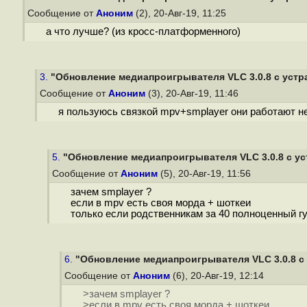
Сообщение от
Аноним
(2), 20-Авг-19, 11:25
а что лучше? (из кросс-платформенного)
3.
"Обновление медиапроигрывателя VLC 3.0.8 с устра
Сообщение от
Аноним
(3), 20-Авг-19, 11:46
я пользуюсь связкой mpv+smplayer они работают не
5.
"Обновление медиапроигрывателя VLC 3.0.8 с уст
Сообщение от
Аноним
(5), 20-Авг-19, 11:56
зачем smplayer ?
если в mpv есть своя морда + шоткеи
только если родственникам за 40 полноценный гу
6.
"Обновление медиапроигрывателя VLC 3.0.8 с 
Сообщение от
Аноним
(6), 20-Авг-19, 12:14
>зачем smplayer ?
>если в mpv есть своя морда + шоткеи