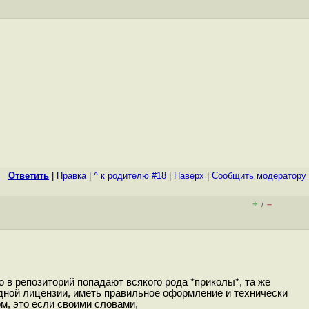
Ответить
|
Правка
|
^ к родителю #18
|
Наверх
|
Cообщить модератору
+
–
/
о в репозиторий попадают всякого рода *приколы*, та же
одной лицензии, иметь правильное оформление и технически
м, это если своими словами,