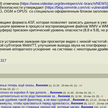
) отмечена (
https://www.videolan.org/developers/vlc-branch/NEWS
 безопасности утверждают (
https://blog.semmle.com/vlc-vulnerabil
GG, OGM и OPUS со специально оформленным блоком заголовк
овщике формата ASF, которая позволяет записать данные в уже
а шкале времени в процессе воспроизведения файлов WMV и WM
уфера) присвоен критический уровень опасности (8.8 и 9.8), но
я устранение заикания при просмотре видео с низкой частотой
ой субтитров WebVTT, улучшение вывода звука на платформах m
менения аппаратного ускорения на системах с некоторыми дра
1317
еньа теперь ещё оказы
,
Аноним
(1), 11:19 , 20-Авг-19, (1)
–16
20-Авг-19, (2)
+3
еплохо из коробки А при допиле,
,
Аноним
(3), 11:46 , 20-Авг-19, (3)
+1
 шоткеитолько если родственникам за
,
Аноним
(5), 11:56 , 20-Авг-19, (5)
–5
рым удобнее такой фронтенд, а не ваш суровый
,
Аноним
(6), 12:14 , 20-Авг-1
каникулы, чтобы красоваться перед одноклассн
,
Аноним
(8), 12:17 , 20-Авг-19
 подход каких-то странных личностей, которые насмо
,
Аноним
(18), 13:32 ,