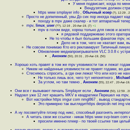
У меня подвисает, когда по м
Вендузятник должен стр
https www smplayer info
,
Обычный юзер
(?), 12:29 , 2
Просто не допиленный, увы До сих пор иногда падают ка
походу в mpv даже скалер - и тот аппаратный тепе
mpv
,
linux_user
(??), 12:16 , 20-Авг-19, (7)
+1
mpv в голом виде, хорош только для гиков и аске
я рядовой поддерживаю этого оратор
Не то чтобы я был большим фанатом mpv, но
Дело не в том, чего не хватает вам, в
Не совсем понимаю Кто его рекламирует Типичный линук
Обновление медиапроигрывателя VLC 3.0.8 с устра
,
Аноним
(50), 20:31 , 20-Авг-19, (50)
Хорошо хоть правят в том же mpv уязвимости так и лежат годам
Никем не найденные уязвимости не правят годами, во д
Стесняюсь спросить, а где они лежат Что или кого не нах
Не только лишь все, чего тут непонятного
,
Michael
За углом, но там темно
,
Аноним
(55), 22:47 , 20-Авг-19,
Они все г вызывают печаль Smplayer если
,
Аноним
(50), 12:59 , 2
Надоел уже 12 лет крашить MKV в квадратики Перешел на mpv,
Вот настройки https imgur com nmgl867 , вывод стандартн
Это примерно так выглядитhttps derpicdn net img vi
А ну посоветуйте плэер под никс, способный разгонять интерпо
А читать свои же ссылки - никак https www svp-team com w
просили именно плеер - по твоей ссылке там целый
планвыпустить релиз с дырамивыпустить корректирующий рел