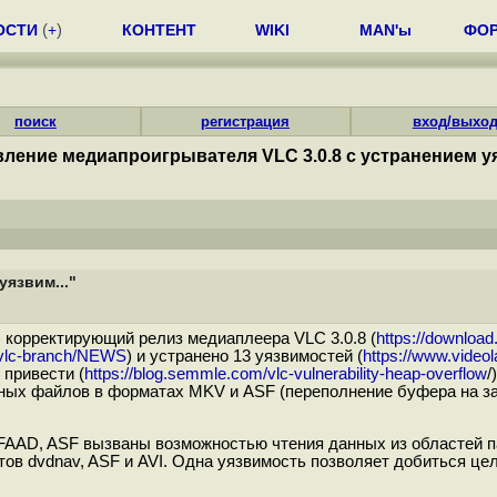
ОСТИ
(
+
)
КОНТЕНТ
WIKI
MAN'ы
ФО
поиск
регистрация
вход/выхо
ление медиапроигрывателя VLC 3.0.8 с устранением уя
язвим..."
) корректирующий релиз медиаплеера VLC 3.0.8 (
https://download.
s/vlc-branch/NEWS
) и устранено 13 уязвимостей (
https://www.videol
 привести (
https://blog.semmle.com/vlc-vulnerability-heap-overflow
/
х файлов в форматах MKV и ASF (переполнение буфера на зап
FAAD, ASF вызваны возможностью чтения данных из областей п
ов dvdnav, ASF и AVI. Одна уязвимость позволяет добиться це