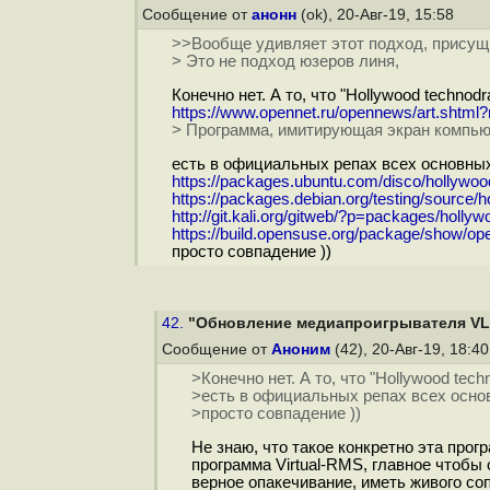
Сообщение от
анонн
(ok), 20-Авг-19, 15:58
>>Вообще удивляет этот подход, присущ
> Это не подход юзеров линя,
Конечно нет. А то, что "Hollywood technod
https://www.opennet.ru/opennews/art.shtm
> Программа, имитирующая экран компью
есть в официальных репах всех основных
https://packages.ubuntu.com/disco/hollywoo
https://packages.debian.org/testing/source/
http://git.kali.org/gitweb/?p=packages/hollywo
https://build.opensuse.org/package/show/o
просто совпадение ))
42.
"Обновление медиапроигрывателя VLC 
Сообщение от
Аноним
(42), 20-Авг-19, 18:4
>Конечно нет. А то, что "Hollywood tec
>есть в официальных репах всех осно
>просто совпадение ))
Не знаю, что такое конкретно эта прог
программа Virtual-RMS, главное чтобы
верное опакечивание, иметь живого со