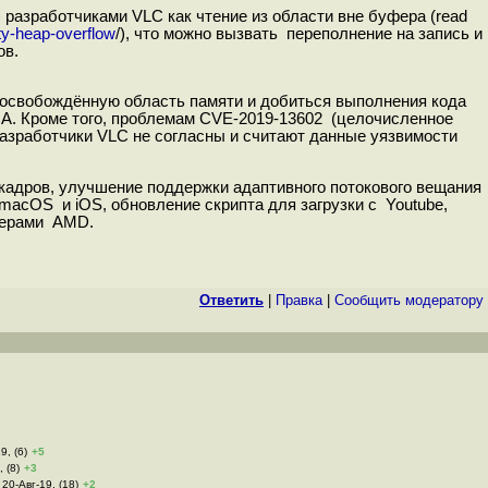
) разработчиками VLC как чтение из области вне буфера (read
ity-heap-overflow
/), что можно вызвать переполнение на запись и
ов.
 освобождённую область памяти и добиться выполнения кода
A. Кроме того, проблемам CVE-2019-13602 (целочисленное
 разработчики VLC не согласны и считают данные уязвимости
 кадров, улучшение поддержки адаптивного потокового вещания
acOS и iOS, обновление скрипта для загрузки с Youtube,
йверами AMD.
Ответить
|
Правка
|
Cообщить модератору
9, (6)
+5
, (8)
+3
 20-Авг-19, (18)
+2