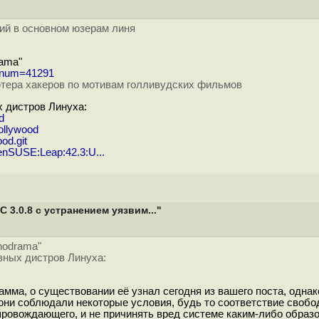
ий в основном юзерам линя
rama"
l?num=41291
тера хакеров по мотивам голливудских фильмов
 дистров Линуха:
d
hollywood
od.git
penSUSE:Leap:42.3:U...
3.0.8 с устранением уязвим..."
0
hnodrama"
вных дистров Линуха:
рамма, о существовании её узнал сегодня из вашего поста, однак
 они соблюдали некоторые условия, будь то соответствие своб
провождающего, и не причинять вред системе каким-либо образо