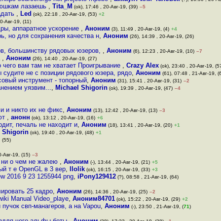
енюшкам лазаешь
,
Tita_M
(ok), 17:46 , 20-Авг-19, (39)
–5
адать
,
Led
(ok), 22:18 , 20-Авг-19, (53)
+2
0-Авг-19, (11)
дры, аппаратное ускорение
,
Аноним
(3), 11:49 , 20-Авг-19, (4)
+4
рь, но для сохранения качества н
,
Аноним
(26), 14:39 , 20-Авг-19, (26)
тов, большинству рядовых юзеров,
,
Аноним
(6), 12:23 , 20-Авг-19, (10)
–7
а
,
Аноним
(26), 14:40 , 20-Авг-19, (27)
 чего вам там не хватает Проигрывание
,
Crazy Alex
(ok), 23:40 , 20-Авг-19, (5
ы судите не с позиции рядового юзера, рядо
,
Аноним
(61), 07:48 , 21-Авг-19, (
совый инструмент - топорный
,
Аноним
(31), 15:41 , 20-Авг-19, (31)
–2
нением уязвим...
,
Michael Shigorin
(ok), 19:39 , 20-Авг-19, (47)
–4
и и никто их не фикс
,
Аноним
(13), 12:42 , 20-Авг-19, (13)
–3
ают
,
анонн
(ok), 13:12 , 20-Авг-19, (16)
+6
одит, печаль не находит и
,
Аноним
(18), 13:41 , 20-Авг-19, (20)
+1
 Shigorin
(ok), 19:40 , 20-Авг-19, (48)
+1
 (55)
0-Авг-19, (15)
–3
 ни о чем не жалею
,
Аноним
(-), 13:44 , 20-Авг-19, (21)
+5
ый т е OpenGL в 3 вер
,
llolik
(ok), 16:15 , 20-Авг-19, (33)
+3
ew 2016 9 23 1255944 png
,
iPony129412
(?), 08:58 , 21-Авг-19, (64)
лировать 25 кадро
,
Аноним
(26), 14:36 , 20-Авг-19, (25)
–2
iki Manual Video_playe
,
Аноним84701
(ok), 15:22 , 20-Авг-19, (29)
+2
 пучок свп-манагеров, а на Vapou
,
Аноним
(-), 23:50 , 21-Авг-19, (
71
)
издля чего альфы беты
,
Аноним