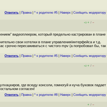
Ответить
|
Правка
|
^ к родителю #5
|
Наверх
|
Cообщить модератору
+
–
/
+3
лением" видеоплеером, который предельно кастрирован в плане
тельно свои хотелки в плане управления/интерфейса и т.д.
вас срочно пересаживаться с чистого mpv (а попробовал бы, так
Ответить
|
Правка
|
^ к родителю #5
|
Наверх
|
Cообщить модератору
+
–
/
+2
лхацкиров, где всюду консоли, гомногуй и куча буковок падает
 остальном согласен!
Ответить
|
Правка
|
^ к родителю #8
|
Наверх
|
Cообщить модератору
+
–
/