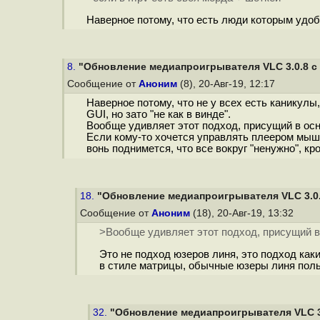
Наверное потому, что есть люди которым удоб
8.
"Обновление медиапроигрывателя VLC 3.0.8 с 
Сообщение от
Аноним
(8), 20-Авг-19, 12:17
Наверное потому, что не у всех есть каникул
GUI, но зато "не как в винде".
Вообще удивляет этот подход, присущий в ос
Если кому-то хочется управлять плеером мышью
вонь поднимется, что все вокруг "нeнyжно", кр
18.
"Обновление медиапроигрывателя VLC 3.0.8
Сообщение от
Аноним
(18), 20-Авг-19, 13:32
>Вообще удивляет этот подход, присущий 
Это не подход юзеров линя, это подход как
в стиле матрицы, обычные юзеры линя поль
32.
"Обновление медиапроигрывателя VLC 3.