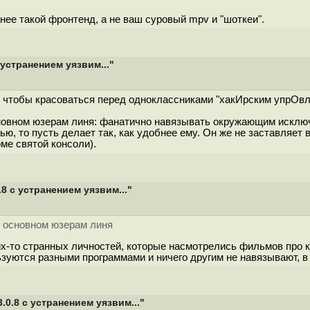
нее такой фронтенд, а не ваш суровый mpv и "шоткеи".
устранением уязвим..."
ы, чтобы красоваться перед одноклассниками "хакИрским упрОв
новном юзерам линя: фанатично навязывать окружающим исключи
, то пусть делает так, как удобнее ему. Он же не заставляет 
оме святой консоли).
 с устранением уязвим..."
в основном юзерам линя
их-то странных личностей, которые насмотрелись фильмов про ку
зуются разными программами и ничего другим не навязывают, в
0.8 с устранением уязвим..."