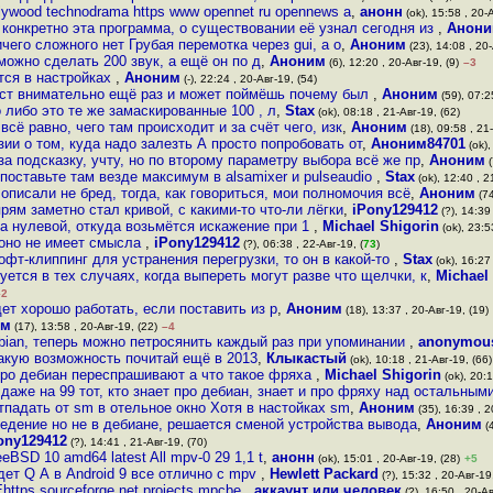
llywood technodrama https www opennet ru opennews a
,
анонн
(ok), 15:58 , 20-А
е конкретно эта программа, о существовании её узнал сегодня из
,
Анон
чего сложного нет Грубая перемотка через gui, а о
,
Аноним
(23), 14:08 , 20-
можно сделать 200 звук, а ещё он по д
,
Аноним
(6), 12:20 , 20-Авг-19, (9)
–3
тся в настройках
,
Аноним
(-), 22:24 , 20-Авг-19, (54)
ост внимательно ещё раз и может поймёшь почему был
,
Аноним
(59), 07:2
о либо это те же замаскированные 100 , л
,
Stax
(ok), 08:18 , 21-Авг-19, (62)
сё равно, чего там происходит и за счёт чего, изк
,
Аноним
(18), 09:58 , 21-
ии о том, куда надо залезть А просто попробовать от
,
Аноним84701
(ok),
за подсказку, учту, но по второму параметру выбора всё же пр
,
Аноним
(
поставьте там везде максимум в alsamixer и pulseaudio
,
Stax
(ok), 12:40 , 2
 описали не бред, тогда, как говориться, мои полномочия всё
,
Аноним
(74
рям заметно стал кривой, с какими-то что-ли лёгки
,
iPony129412
(?), 14:39 
да нулевой, откуда возьмётся искажение при 1
,
Michael Shigorin
(ok), 23:5
о оно не имеет смысла
,
iPony129412
(?), 06:38 , 22-Авг-19, (
73
)
фт-клиппинг для устранения перегрузки, то он в какой-то
,
Stax
(ok), 16:27 
уется в тех случаях, когда выпереть могут разве что щелчки, к
,
Michael
–2
удет хорошо работать, если поставить из р
,
Аноним
(18), 13:37 , 20-Авг-19, (19)
им
(17), 13:58 , 20-Авг-19, (22)
–4
bian, теперь можно петросянить каждый раз при упоминании
,
anonymou
акую возможность почитай ещё в 2013
,
Клыкастый
(ok), 10:18 , 21-Авг-19, (66)
про дебиан переспрашивают а что такое фряха
,
Michael Shigorin
(ok), 20:1
 даже на 99 тот, кто знает про дебиан, знает и про фряху над остальным
тпадать от sm в отельное окно Хотя в настойках sm
,
Аноним
(35), 16:39 , 2
едение но не в дебиане, решается сменой устройства вывода
,
Аноним
(4
ony129412
(?), 14:41 , 21-Авг-19, (70)
eeBSD 10 amd64 latest All mpv-0 29 1,1 t
,
анонн
(ok), 15:01 , 20-Авг-19, (28)
+5
ет Q А в Android 9 все отлично с mpv
,
Hewlett Packard
(?), 15:32 , 20-Авг-19
tps sourceforge net projects mpcbe
,
аккаунт или человек
(?), 16:50 , 20-Ав