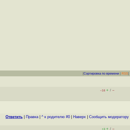
[
Сортировка по времени
|
RSS
]
+
–
/
–16
Ответить
|
Правка
|
^ к родителю #0
|
Наверх
|
Cообщить модератору
+
–
/
+3