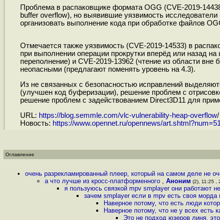
Проблема в распаковщике формата OGG (CVE-2019-14438
buffer overflow), но выявившие уязвимость исследователи
организовать выполнение кода при обработке файлов O
Отмечается также уязвимость (CVE-2019-14533) в распак
при выполнении операции прокрутки вперёд или назад н
переполнение) и CVE-2019-13962 (чтение из области вне б
неопасными (предлагают поменять уровень на 4.3).
Из не связанных с безопасностью исправлений выделяютс
(улучшен код буферизации), решение проблем с отрисовк
решение проблем с задействованием Direct3D11 для при
URL:
https://blog.semmle.com/vlc-vulnerability-heap-overflow
/
Новость:
https://www.opennet.ru/opennews/art.shtml?num=5
Оглавление
очень разрекламированный плеер, который на самом деле не оч
а что лучше из кросс-платформенного
,
Аноним
(2), 11:25 , 
я пользуюсь связкой mpv smplayer они работают н
зачем smplayer если в mpv есть своя морда
Наверное потому, что есть люди кото
Наверное потому, что не у всех есть 
Это не подход юзеров линя, это