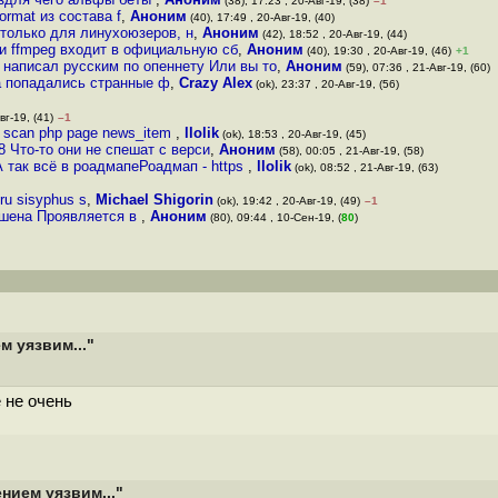
(38), 17:23 , 20-Авг-19, (38)
–1
ormat из состава f
,
Аноним
(40), 17:49 , 20-Авг-19, (40)
 только для линухоюзеров, н
,
Аноним
(42), 18:52 , 20-Авг-19, (44)
ми ffmpeg входит в официальную сб
,
Аноним
(40), 19:30 , 20-Авг-19, (46)
+1
 написал русским по опеннету Или вы то
,
Аноним
(59), 07:36 , 21-Авг-19, (60)
ва попадались странные ф
,
Crazy Alex
(ok), 23:37 , 20-Авг-19, (56)
вг-19, (41)
–1
 scan php page news_item
,
llolik
(ok), 18:53 , 20-Авг-19, (45)
 Что-то они не спешат с верси
,
Аноним
(58), 00:05 , 21-Авг-19, (58)
 так всё в роадмапеРоадмап - https
,
llolik
(ok), 08:52 , 21-Авг-19, (63)
ru sisyphus s
,
Michael Shigorin
(ok), 19:42 , 20-Авг-19, (49)
–1
ешена Проявляется в
,
Аноним
(80), 09:44 , 10-Сен-19, (
80
)
 уязвим..."
 не очень
нием уязвим..."