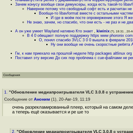
Зачем конусу вообще свои демуксеры, когда есть такой-то libavf
Наверное потому что свободный софт есть и расчитан не
Вообще-то libavformat вместе с остальными частя
И где в моём посте опровержение этого Я же
Не знаю, зачем, но спасибо, что они есть - не раз и не д
А он уже умеет Wayland нативно Кто знает
,
kiwinix
(?), 18:31 , 20-А
В 4 0 обещают полную поддержку https www phoronix com
О, понял спасибо 3VLC 3 0 0 вышла в феврале 2018
Ну они вообще не очень скоростные ребята А
Гм, к нам приехало на прошлой неделе http packages altlinux org 
Поставил эту версию До сих пор проблема с cue-файлами не р
Сообщения
1.
"Обновление медиапроигрывателя VLC 3.0.8 с устранением
Сообщение от
Аноним
(1), 20-Авг-19, 11:19
очень разрекламированный плеер, который на самом деле
а теперь ещё оказывается и ре ше то
2.
"Обновление медиапроигрывателя VLC 3.0.8 с устране