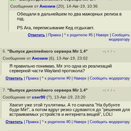
Сообщение от
Аноним
(20), 14-Авг-19, 10:36
Обещали в дальнейшем по два мажорных релиза в
год.
PS Ага, переписывание Кед отдыхает.
Ответить
|
Правка
|
^ к родителю #5
|
Наверх
|
Cообщить
модератору
6
.
"Выпуск дисплейного сервера Mir 1.4"
+
–
/
+1
Сообщение от
Аноним
(6), 13-Авг-19, 23:02
Я правильно понимаю, Mir это одна из реализаций
серверной части Wayland протокола?
Ответить
|
Правка
|
^ к родителю #0
|
Наверх
|
Cообщить модератору
7
.
"Выпуск дисплейного сервера Mir 1.4"
+
–
/
+1
Сообщение от
user90
(?), 13-Авг-19, 23:20
Хватит уже этой тухлятины. А то сначала "На бубунте
буде Mir!", а потом вдруг резко сдуваются до "решения для
встраиваемых устройств и интернета вещей", LOL!
Ответить
|
Правка
|
^ к родителю #0
|
Наверх
|
Cообщить модератору