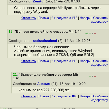
Сообщение от
Zenitur
(ok), 14-Авг-19, 07:08
Скорее всего, на сервере Mir будет работать через
поддержку Wayland.
Ответить
|
Правка
|
^ к родителю #12
|
Наверх
|
Cообщить
модератору
18
.
"Выпуск дисплейного сервера Mir 1.4"
+
–
/
+1
Сообщение от
asdasdasdasd
(?), 14-Авг-19, 10:08
Черным по белому же написано:
> любые приложения, использующие Wayland
(например, собранные с GTK3/4, Qt5 или SDL2)
Ответить
|
Правка
|
^ к родителю #12
|
Наверх
|
Cообщить
модератору
21
.
"Выпуск дисплейного сервера Mir
+
–
/
1.4"
Сообщение от
Аноним
(21), 15-Авг-19, 10:29
черным по rgb(227,228,208) же
Ответить
|
Правка
|
^ к родителю #18
|
Наверх
|
Cообщить
модератору