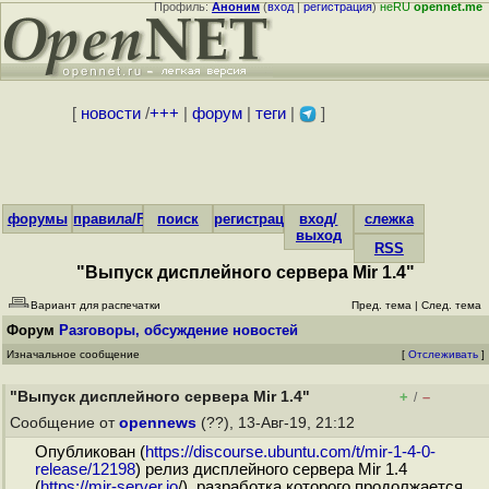
Профиль:
Аноним
(
вход
|
регистрация
)
неRU
opennet.me
[
новости
/
+++
|
форум
|
теги
|
]
форумы
правила/FAQ
поиск
регистрация
вход/
слежка
выход
RSS
"Выпуск дисплейного сервера Mir 1.4"
Вариант для распечатки
Пред. тема
|
След. тема
Форум
Разговоры, обсуждение новостей
Изначальное сообщение
[
Отслеживать
]
"Выпуск дисплейного сервера Mir 1.4"
+
–
/
Сообщение от
opennews
(??), 13-Авг-19, 21:12
Опубликован (
https://discourse.ubuntu.com/t/mir-1-4-0-
release/12198
) релиз дисплейного сервера Mir 1.4
(
https://mir-server.io
/), разработка которого продолжается