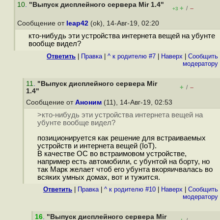
10
.
"Выпуск дисплейного сервера Mir 1.4"
+
–
/
+3
Сообщение от
leap42
(ok), 14-Авг-19, 02:20
кто-нибудь эти устройства интернета вещей на убунте
вообще видел?
Ответить
|
Правка
|
^ к родителю #7
|
Наверх
|
Cообщить
модератору
11
.
"Выпуск дисплейного сервера Mir
+
–
/
1.4"
Сообщение от
Аноним
(11), 14-Авг-19, 02:53
>кто-нибудь эти устройства интернета вещей на
убунте вообще видел?
позиционируется как решение для встраиваемых
устройств и интернета вещей (IoT).
В качестве ОС во встраимовом устройстве,
например есть автомобили, с убунтой на борту, но
так Марк желает чтоб его убунта вкоряичвалась во
всяких умных домах, вот и тужится.
Ответить
|
Правка
|
^ к родителю #10
|
Наверх
|
Cообщить
модератору
16
.
"Выпуск дисплейного сервера Mir