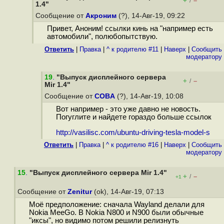
+
–
/
1.4"
Сообщение от
Акроним
(?), 14-Авг-19, 09:22
Привет, Аноним! ссылки кинь на "например есть
автомобили", полюбопытствую.
Ответить
|
Правка
|
^ к родителю #11
|
Наверх
|
Cообщить
модератору
19
.
"Выпуск дисплейного сервера
+
–
/
Mir 1.4"
Сообщение от
COBA
(?), 14-Авг-19, 10:08
Вот например - это уже давно не новость.
Погуглите и найдете гораздо больше ссылок
http://vasilisc.com/ubuntu-driving-tesla-model-s
Ответить
|
Правка
|
^ к родителю #16
|
Наверх
|
Cообщить
модератору
15
.
"Выпуск дисплейного сервера Mir 1.4"
+
–
/
+1
Сообщение от
Zenitur
(ok), 14-Авг-19, 07:13
Моё предположение: сначала Wayland делали для
Nokia MeeGo. В Nokia N800 и N900 были обычные
"иксы", но видимо потом решили релизнуть