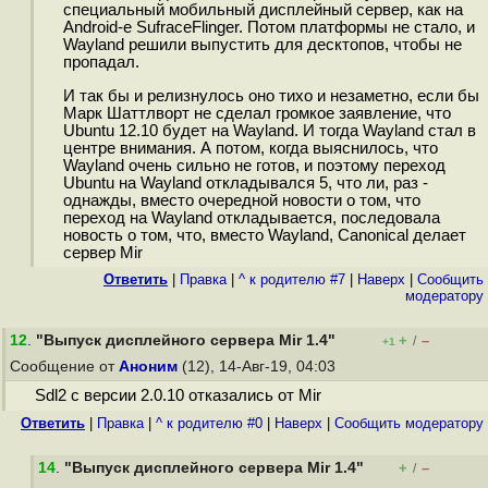
специальный мобильный дисплейный сервер, как на
Android-е SufraceFlinger. Потом платформы не стало, и
Wayland решили выпустить для десктопов, чтобы не
пропадал.
И так бы и релизнулось оно тихо и незаметно, если бы
Марк Шаттлворт не сделал громкое заявление, что
Ubuntu 12.10 будет на Wayland. И тогда Wayland стал в
центре внимания. А потом, когда выяснилось, что
Wayland очень сильно не готов, и поэтому переход
Ubuntu на Wayland откладывался 5, что ли, раз -
однажды, вместо очередной новости о том, что
переход на Wayland откладывается, последовала
новость о том, что, вместо Wayland, Canonical делает
сервер Mir
Ответить
|
Правка
|
^ к родителю #7
|
Наверх
|
Cообщить
модератору
12
.
"Выпуск дисплейного сервера Mir 1.4"
+
–
/
+1
Сообщение от
Аноним
(12), 14-Авг-19, 04:03
Sdl2 с версии 2.0.10 отказались от Mir
Ответить
|
Правка
|
^ к родителю #0
|
Наверх
|
Cообщить модератору
14
.
"Выпуск дисплейного сервера Mir 1.4"
+
–
/