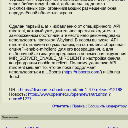
через библиотеку libmiral, добавлена поддержка
эксклюзивных зон, ограничивающих размещения окна
определённой областью экрана.
Сделан первый шаг к избавлению от специфичного API
mirclient, который уже длительное время находится в
замороженном состоянии и вместо него рекомендовано
использовать протокол Wayland. В новом выпуске API
mirclient отключен по умолчанию, но оставлена сборочная
опция "--enable-mirclient" для его возвращения, а для
выборочной активации предложена переменная окружения
MIR_SERVER_ENABLE_MIRCLIENT и настройка файла
конфигурации enable-mirclient. Полному удалению API
mirclient мешает то, что он пока продолжает
использоваться в UBports (
https://ubports.com
/) и Ubuntu
Touch.
URL:
https://discourse.ubuntu.com/t/mir-1-4-0-release/12198
Новость:
https://www.opennet.ru/opennews/art.shtml?
num=51277
Ответить
|
Правка
|
Cообщить модератору
Оглавление