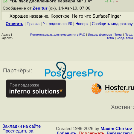
13
.
"Выпуск дисплейного сервера Mir 1.4"
+
–
/
+2
Сообщение от
Zenitur
(ok), 14-Авг-19, 07:06
Хорошее название. Короткое. Не то что SurfaceFlinger
Ответить
|
Правка
|
^ к родителю #0
|
Наверх
|
Cообщить модератору
Архив
|
Рекомендовать для помещения в FAQ
|
Индекс форумов
|
Темы
|
Пред.
Удалить
тема
|
След. тема
Партнёры:
Хостинг:
Закладки на сайте
Created 1996-2026 by
Maxim Chirkov
Проследить за
Добавить
,
Поддержать
,
Вебмастеру