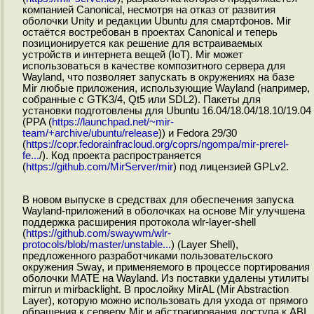
компанией Canonical, несмотря на отказ от развития
оболочки Unity и редакции Ubuntu для смартфонов. Mir
остаётся востребован в проектах Canonical и теперь
позиционируется как решение для встраиваемых
устройств и интернета вещей (IoT). Mir может
использоваться в качестве композитного сервера для
Wayland, что позволяет запускать в окружениях на базе
Mir любые приложения, использующие Wayland (например,
собранные с GTK3/4, Qt5 или SDL2). Пакеты для
установки подготовлены для Ubuntu 16.04/18.04/18.10/19.04
(PPA (
https://launchpad.net/~mir-
team/+archive/ubuntu/release
)) и Fedora 29/30
(
https://copr.fedorainfracloud.org/coprs/ngompa/mir-prerel-
fe...
/). Код проекта распространяется
(
https://github.com/MirServer/mir
) под лицензией GPLv2.
В новом выпуске в средствах для обеспечения запуска
Wayland-приложений в оболочках на основе Mir улучшена
поддержка расширения протокола wlr-layer-shell
(
https://github.com/swaywm/wlr-
protocols/blob/master/unstable...
) (Layer Shell),
предложенного разработчиками пользовательского
окружения Sway, и применяемого в процессе портирования
оболочки MATE на Wayland. Из поставки удалены утилиты
mirrun и mirbacklight. В прослойку MirAL (Mir Abstraction
Layer), которую можно использовать для ухода от прямого
обращения к серверу Mir и абстрагирования доступа к ABI