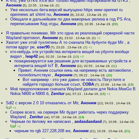
А что, уже GTK4 Xfce вот только недавно портировали на GTK3
,
Аноним
(5), 22:55 , 13-Авг-19, (
5
)
Уже несколько бета-версий выпущено https www opennet ru
opennews art shtml nu
,
Аноним
(9), 23:42 , 13-Авг-19, (
9
)
Обещали в дальнейшем по два мажорных релиза в год PS Ага,
переписывание Кед отды
,
Аноним
(20), 10:36 , 14-Авг-19, (
20
)
Я правильно понимаю, Mir это одна из реализаций серверной части
Wayland протокол
,
Аноним
(6), 23:02 , 13-Авг-19, (
6
)
+1
Хватит уже этой тухлятины А то сначала На бубунте буде Mir , а
потом вдруг ре
,
user90
(?), 23:20 , 13-Авг-19, (
7
)
+1
кто-нибудь эти устройства интернета вещей на убунте вообще
видел
,
leap42
(ok), 02:20 , 14-Авг-19, (
10
)
+3
позиционируется как решение для встраиваемых устройств и
интернета вещей IoT В
,
Аноним
(11), 02:53 , 14-Авг-19, (
11
)
Привет, Аноним ссылки кинь на например есть автомобили ,
полюбопытствую
,
Акроним
(?), 09:22 , 14-Авг-19, (
16
)
Вот например - это уже давно не новость Погуглите и
найдете гораздо больше ссыл
,
COBA
(?), 10:08 , 14-Авг-19, (
19
)
Моё предположение сначала Wayland делали для Nokia MeeGo В
Nokia N800 и N900 б
,
Zenitur
(ok), 07:13 , 14-Авг-19, (
15
)
+1
Sdl2 с версии 2 0 10 отказались от Mir
,
Аноним
(12), 04:03 , 14-Авг-19,
(
)
12
+1
Скорее всего, на сервере Mir будет работать через поддержку
Wayland
,
Zenitur
(ok), 07:08 , 14-Авг-19, (
14
)
Черным по белому же написано
,
asdasdasdasd
(?), 10:08 , 14-Авг-19,
(
)
18
+1
черным по rgb 227,228,208 же
,
Аноним
(21), 10:29 , 15-Авг-19, (
21
)