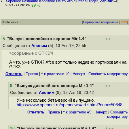
Хорошее название Короткое Не то что SurfaceFlinger
,
Zenitur
(ok),
07:06 , 14-Авг-19, (
)
13
+2
Сообщения
[
Сортировка по времени
|
RSS
]
5
.
"Выпуск дисплейного сервера Mir 1.4"
+
–
/
Сообщение от
Аноним
(5), 13-Авг-19, 22:55
>собранные с GTK3/4
А что, уже GTK4? Xfce вот только недавно портировали на
GTK3.
Ответить
|
Правка
|
^ к родителю #0
|
Наверх
|
Cообщить модератору
9
.
"Выпуск дисплейного сервера Mir 1.4"
+
–
/
Сообщение от
Аноним
(9), 13-Авг-19, 23:42
Уже несколько бета-версий выпущено.
https://www.opennet.ru/opennews/art.shtml?num=50648
Ответить
|
Правка
|
^ к родителю #5
|
Наверх
|
Cообщить
модератору
20
.
"Выпуск дисплейного сервера Mir 1.4"
+
–
/