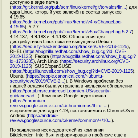
доступно в виде патча
(
https://git.kernel.org/pub/scm/linux/kernel/git/torvalds/lin...
) для
ядра Linux, который уже включён в состав выпусков
4.19.65
(
https://cdn.kernel.org/pub/linux/kernel/v4.x/ChangeLog-
4.19.65
), 5.2.7
(
https://cdn.kernel.org/pub/linux/kernel/v5.x/ChangeLog-5.2.7
),
4.14.137, 4.9.188 и 4.4.188. Обновления для
дистрибутивов Linux пока не выпущены (Debian
(
https://security-tracker.debian.org/tracker/CVE-2019-1125
),
RHEL (
https://bugzilla.redhat.com/show_bug.cgi?id=CVE-
2019-1125
), Fedora (
https://bugzilla.redhat.com/show_bug.cgi?
id=1738285
), Arch Linux (
https://security.archlinux.org/CVE-
2019-1125
), SUSE/openSUSE
(
https://bugzilla.novell.com/show_bug.cgi?id=CVE-2019-1125
),
Ubuntu (
https://people.canonical.com/~ubuntu-
security/cve/2019/CVE-2...
)). В Windows проблема без
лишней огласки была устранена в июльском обновлении
(
https://portal.msrc.microsoft.com/en-US/security-
guidance/ad...
). Компания Google подготовила
(
https://chromium-
review.googlesource.com/c/chromiumos/third_...
)
исправление для ядра 4.19, поставляемого в ChromeOS и
Android (
https://android-
review.googlesource.com/c/kernel/common/+/10...
).
По заявлению исследователей из компании
Bitdefender, Intel был информирован о проблеме ещё в