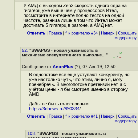
У АМД с выходом Zen2 скорость одного ядра на
гигагерц уже выше чем у процессоров Ител,
посмотрите в интернете полно тестов на одной
частоте, разница лишь в том что Интел может
достигать 5 гигагерц в разгоне, а АМД нет.
Ответить
|
Правка
|
^ к родителю #34
|
Наверх
|
Cообщить
модератору
52.
"SWAPGS - новая уязвимость в
+2
механизме спекулятивного выполне..."
+
–
/
Сообщение от
AnonPlus
(?), 07-Авг-19, 12:50
В однопотоке всё ещё уступают конкуренту, но
уже настолько чуть, что этим, лично я, могу
пренебречь. В многопотоке претензий нет, а с
учётом цены - я бы смотрел именно в сторону
AMD.
Дабы не быть голословным:
https://3dnews.ru/990334
/
Ответить
|
Правка
|
^ к родителю #41
|
Наверх
|
Cообщить
модератору
108.
"SWAPGS - новая уязвимость в