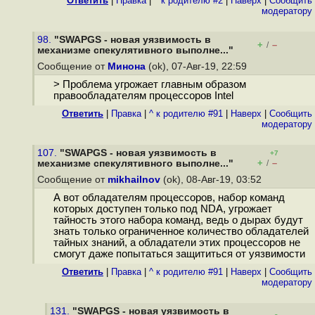
Ответить
|
Правка
|
^ к родителю #2
|
Наверх
|
Cообщить
модератору
98.
"SWAPGS - новая уязвимость в
+
–
/
механизме спекулятивного выполне..."
Сообщение от
Минона
(ok), 07-Авг-19, 22:59
> Проблема угрожает главным образом
правообладателям процессоров Intel
Ответить
|
Правка
|
^ к родителю #91
|
Наверх
|
Cообщить
модератору
107.
"SWAPGS - новая уязвимость в
+7
+
–
механизме спекулятивного выполне..."
/
Сообщение от
mikhailnov
(ok), 08-Авг-19, 03:52
А вот обладателям процессоров, набор команд
которых доступен только под NDA, угрожает
тайность этого набора команд, ведь о дырах будут
знать только ограниченное количество обладателей
тайных знаний, а обладатели этих процессоров не
смогут даже попытаться защититься от уязвимости
Ответить
|
Правка
|
^ к родителю #91
|
Наверх
|
Cообщить
модератору
131.
"SWAPGS - новая уязвимость в