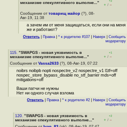
+2
механизме спекулятивного выполне..."
+
–
/
Сообщение от
товарищ майор
(?), 08-
Авг-19, 11:38
а зачем им от меня защищаться, если они на меня
же и работают?
Ответить
|
Правка
|
^ к родителю #107
|
Наверх
|
Cообщить
модератору
115.
"SWAPGS - новая уязвимость в
+1
+
–
механизме спекулятивного выполне..."
/
Сообщение от
Vassa2633
(?), 08-Авг-19, 07:22
noibrs noibpb nopti nospectre_v2 nospectre_v1 l1tf=off
nospec_store_bypass_disable no_stf_barrier mds=off
mitigations=off
Ваши патчи не нужны
Нет ни одного случая взлома
Ответить
|
Правка
|
^ к родителю #2
|
Наверх
|
Cообщить
модератору
120.
"SWAPGS - новая уязвимость в
+2
+
–
механизме спекулятивного выполне..."
/
Сообщение от
Ivan_83
(ok), 08-Авг-19, 07:47