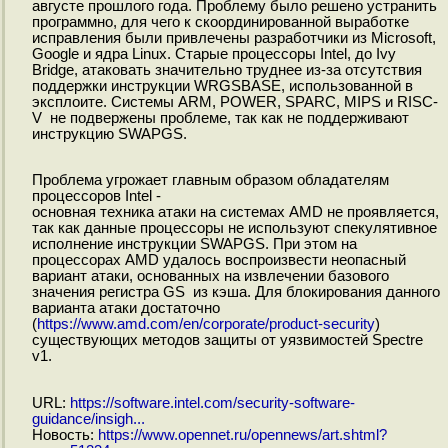
августе прошлого года. Проблему было решено устранить
программно, для чего к скоординированной выработке
исправления были привлечены разработчики из Microsoft,
Google и ядра Linux. Старые процессоры Intel, до Ivy
Bridge, атаковать значительно труднее из-за отсутствия
поддержки инструкции WRGSBASE, использованной в
эксплоите. Системы ARM, POWER, SPARC, MIPS и RISC-
V не подвержены проблеме, так как не поддерживают
инструкцию SWAPGS.
Проблема угрожает главным образом обладателям
процессоров Intel -
основная техника атаки на системах AMD не проявляется,
так как данные процессоры не используют спекулятивное
исполнение инструкции SWAPGS. При этом на
процессорах AMD удалось воспроизвести неопасный
вариант атаки, основанных на извлечении базового
значения регистра GS из кэша. Для блокирования данного
варианта атаки достаточно
(
https://www.amd.com/en/corporate/product-security
)
существующих методов защиты от уязвимостей Spectre
v1.
URL:
https://software.intel.com/security-software-
guidance/insigh...
Новость:
https://www.opennet.ru/opennews/art.shtml?