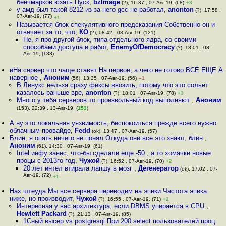
бенчмарков юзать Пуск
,
bzImage
(?), 16:37 , 07-Авг-19, (68)
+3
у амд был такой 8212 из-за него gcc не работал
,
anonton
(?), 17:58 ,
07-Авг-19, (77)
+1
Называется блок спекулятивного предсказания Собственно он и
отвечает за то, что
,
КО
(?), 08:42 , 08-Авг-19, (121)
Не, я про другой блок, типа отдельного ядра, со своими
способами доступа и работ
,
EnemyOfDemocracy
(?), 13:01 , 08-
Авг-19, (133)
иНа сервер что чаще ставят На первое, а чего не готово ВСЕ ЕЩЕ А
наверное
,
Аноним
(56), 13:35 , 07-Авг-19, (56)
–1
В Линукс нельзя сразу фиксы ввозить, потому что это сольет
казалось раньше вре
,
anonton
(?), 18:01 , 07-Авг-19, (78)
+3
Много у тебя серверов то произвольный код выполняют
,
Аноним
(153), 22:39 , 13-Авг-19, (
153
)
А ну это локальная уязвимость, беспокоиться прежде всего нужно
облачным провайде
,
Fedd
(ok), 13:47 , 07-Авг-19, (57)
Блин, я опять ничего не понял Откуда они все это знают, блин
,
Аноним
(61), 14:30 , 07-Авг-19, (61)
Intel инфу занес, что-бы сделали еще -50 , а то хомячки новые
процы с 2013го год
,
Чужой
(?), 16:52 , 07-Авг-19, (70)
+2
20 лет интел втирала лапшу в мозг
,
Дегенератор
(ok), 17:02 , 07-
Авг-19, (72)
+1
Нах штеуда Мы все сервера переводим на эпики Частота эпика
ниже, но производит
,
Чужой
(?), 16:55 , 07-Авг-19, (71)
+2
Интересная у вас архитектура, если DBMS упирается в CPU
,
Hewlett Packard
(?), 21:13 , 07-Авг-19, (85)
1Cный высер vs postgresql При 200 select пользователей проц