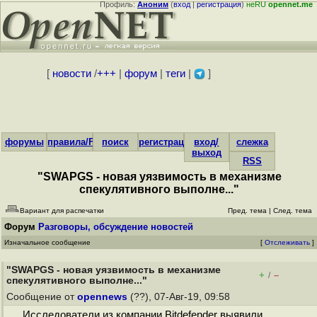
Профиль:
Аноним
(
вход
|
регистрация
)
неRU
opennet.me
[
новости
/
+++
|
форум
|
теги
|
]
форумы
правила/FAQ
поиск
регистрация
вход/
слежка
выход
RSS
"SWAPGS - новая уязвимость в механизме
спекулятивного выполне..."
Вариант для распечатки
Пред. тема
|
След. тема
Форум
Разговоры, обсуждение новостей
Изначальное сообщение
[
Отслеживать
]
"SWAPGS - новая уязвимость в механизме
+
–
/
спекулятивного выполне..."
Сообщение от
opennews
(??), 07-Авг-19, 09:58
Исследователи из компании Bitdefender выявили