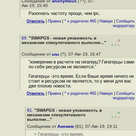
Сообщение от
anonymous
(??), 07-
Авг-19, 15:40
Разогнать частоту проще, чем ipc.
Ответить
|
Правка
|
^ к родителю #65
|
Наверх
|
Cообщить
модератору
69.
"SWAPGS - новая уязвимость в
–3
механизме спекулятивного выполне..."
+
–
/
Сообщение от
ыы
(?), 07-Авг-19, 16:47
"измерении в расчете на гигагерц? Гигагерцы сами
по себе ресурсом не являются."
Гигагерцы -это время. Если Ваше время ничего не
стоит и ресурсом не является, то у меня для вас
две плохих новости.
Ответить
|
Правка
|
^ к родителю #65
|
Наверх
|
Cообщить
модератору
81.
"SWAPGS - новая уязвимость в
+6
механизме спекулятивного
+
–
/
выполне..."
Сообщение от
Аноним
(81), 07-Авг-19, 19:11
> Гигагерцы -это время.