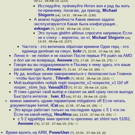
09:12 , 08-Авг-19, (123)
Исследуйте, публикуйте Интел вон и рад бы жить
по-прежнему, полагаю, да приход
,
Michael
Shigorin
(ok), 14:31 , 08-Авг-19, (136)
А можно подробности Какие именно задачи
эксплуатируются Какая была конфигурация
,
evkogan
(?), 13:58 , 08-Авг-19, (134)
+1
Это лучше glebfm altlinux спросите напрямую Если
не к спеху -- вероятно, он чт
,
Michael Shigorin
(ok),
14:33 , 08-Авг-19, (137)
Частота - это величина обратная времени Один герц - это
единица делёная на секун
,
bobr
(?), 22:05 , 07-Авг-19, (90)
Лично я - не любил и не хвалил После первых P4 ушёл на AMD
и бол ше не возвраща
,
Аноним
(75), 17:46 , 07-Авг-19, (75)
+2
Говоря вы вы подразумеваете я Посему к чему здесь это ваше
раскаяние здесь
,
Атоним
(?), 21:44 , 07-Авг-19, (88)
+1
Ну да, вообще зачем заморачиваться с безопасностью Главное
- чтобы быстро было
,
Tifereth
(?), 06:02 , 08-Авг-19, (110)
+1
Мой выборnoibrs noibpb nopti nospectre_v2 nospectre_v1 l1tf off
nospec_store_byp
,
Vassa2633
(?), 07:22 , 08-Авг-19, (116)
Я тоже сделал свой выбор и свалил на ам4 сразу после выхода
Быстрота интелов
,
Ivan_83
(ok), 07:43 , 08-Авг-19, (119)
можно заменить одним параметром mitigations off Если читать
документацию kernel
,
iCat
(ok), 11:58 , 07-Авг-19, (36)
+3
Это вроде работает только на последних ядрах с 5 1 что ли
Если на какой-нибуд
,
НяшМяш
(ok), 13:03 , 07-Авг-19, (55)
+2
с 5 2 ядраhttps www opennet ru opennews art shtml num 51051
,
Аноним
(74), 17:32 , 07-Авг-19, (74)
+2
Время валить на ARM
,
PowerUser
(?), 10:04 , 07-Авг-19, (4)