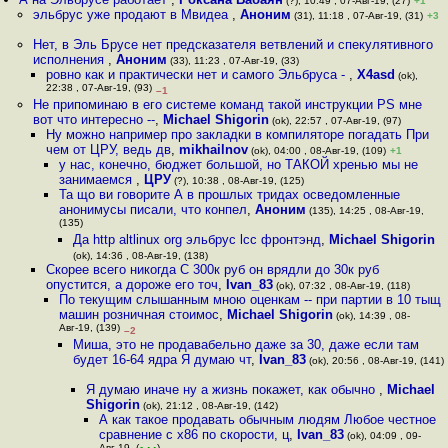
(?), 10:49 , 07-Авг-19, (27)
+1
эльбрус уже продают в Мвидеа
,
Аноним
(31), 11:18 , 07-Авг-19, (31)
+3
Нет, в Эль Брусе нет предсказателя ветвлений и спекулятивного
исполнения
,
Аноним
(33), 11:23 , 07-Авг-19, (33)
ровно как и практически нет и самого Эльбруса -
,
X4asd
(ok),
22:38 , 07-Авг-19, (93)
–1
Не припоминаю в его системе команд такой инструкции PS мне
вот что интересно --
,
Michael Shigorin
(ok), 22:57 , 07-Авг-19, (97)
Ну можно например про закладки в компиляторе погадать При
чем от ЦРУ, ведь дв
,
mikhailnov
(ok), 04:00 , 08-Авг-19, (109)
+1
у нас, конечно, бюджет большой, но ТАКОЙ хренью мы не
занимаемся
,
ЦРУ
(?), 10:38 , 08-Авг-19, (125)
Та що ви говорите А в прошлых тридах осведомленные
анонимусы писали, что конпел
,
Аноним
(135), 14:25 , 08-Авг-19,
(135)
Да http altlinux org эльбрус lcc фронтэнд
,
Michael Shigorin
(ok), 14:36 , 08-Авг-19, (138)
Скорее всего никогда С 300к руб он врядли до 30к руб
опустится, а дороже его точ
,
Ivan_83
(ok), 07:32 , 08-Авг-19, (118)
По текущим слышанным мною оценкам -- при партии в 10 тыщ
машин розничная стоимос
,
Michael Shigorin
(ok), 14:39 , 08-
Авг-19, (139)
–2
Миша, это не продавабельно даже за 30, даже если там
будет 16-64 ядра Я думаю чт
,
Ivan_83
(ok), 20:56 , 08-Авг-19, (141)
Я думаю иначе ну а жизнь покажет, как обычно
,
Michael
Shigorin
(ok), 21:12 , 08-Авг-19, (142)
А как такое продавать обычным людям Любое честное
сравнение с х86 по скорости, ц
,
Ivan_83
(ok), 04:09 , 09-