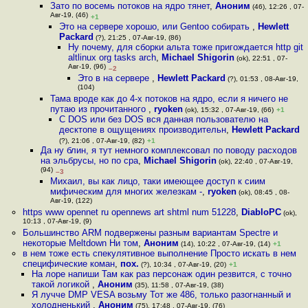
Зато по восемь потоков на ядро тянет
,
Аноним
(46), 12:26 , 07-
Авг-19, (46)
+1
Это на сервере хорошо, или Gentoo собирать
,
Hewlett
Packard
(?), 21:25 , 07-Авг-19, (86)
Ну почему, для сборки альта тоже пригождается http git
altlinux org tasks arch
,
Michael Shigorin
(ok), 22:51 , 07-
Авг-19, (96)
–2
Это в на сервере
,
Hewlett Packard
(?), 01:53 , 08-Авг-19,
(104)
Тама вроде как до 4-х потоков на ядро, если я ничего не
путаю из прочитанного
,
ryoken
(ok), 15:32 , 07-Авг-19, (66)
+1
С DOS или без DOS вся данная пользователю на
десктопе в ощущениях производительн
,
Hewlett Packard
(?), 21:06 , 07-Авг-19, (82)
+1
Да ну блин, я тут немного комплексовал по поводу расходов
на эльбрусы, но по сра
,
Michael Shigorin
(ok), 22:40 , 07-Авг-19,
(94)
–3
Михаил, вы как лицо, таки имеющее доступ к сиим
мифическим для многих железкам -
,
ryoken
(ok), 08:45 , 08-
Авг-19, (122)
https www opennet ru opennews art shtml num 51228
,
DiabloPC
(ok),
10:13 , 07-Авг-19, (9)
Большинство ARM подвержены разным вариантам Spectre и
некоторые Meltdown Ни том
,
Аноним
(14), 10:22 , 07-Авг-19, (14)
+1
в нем тоже есть спекулятивное выполнение Просто искать в нем
специфические коман
,
пох.
(?), 10:34 , 07-Авг-19, (20)
+1
На лоре напиши Там как раз персонаж один резвится, с точно
такой логикой
,
Аноним
(35), 11:58 , 07-Авг-19, (38)
Я лучче DMP VESA возьму Тот же 486, только разогнанный и
холодненький
,
Аноним
(75), 17:48 , 07-Авг-19, (76)