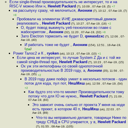
Если single-thread производительность не интересует, то и на
RISC-V можно Или н
,
Hewlett Packard
(?), 10:09 , 07-Авг-19, (5)
+7
на рассыпуху сразу, чё мелочиться
,
Аноним
(7), 10:12 , 07-Авг-19, (7)
+8
Пробовали на элементах И-НЕ джаваскриптовый движок
реализовать
,
Hewlett Packard
(?), 10:27 , 07-Авг-19, (18)
+2
О, будет повод выкинуть уеб-технологии во главе с
жабоскриптом
,
Аноним
(32), 11:20 , 07-Авг-19, (32)
+8
Зато Electron тормозить не будет D
,
qweasdzxc
(?), 12:06 , 07-
Авг-19, (40)
И работать тоже не будет
,
Аноним
(154), 12:51 , 18-Авг-19,
(
)
154
Power Талос2 и К
,
ryoken
(ok), 10:13 , 07-Авг-19, (10)
+1
Если цена не интересует, то лучше System Z Да и с той же
самой single-thread про
,
Hewlett Packard
(?), 10:23 , 07-Авг-19, (15)
Ох уж эти интелофаны со своей однопоточной
производительностью В 2019 году, а
,
Аноним
(35), 11:56 , 07-
Авг-19, (35)
+2
В 2019 году даже nodejs умеет в несколько потоков - один
поток для кода, пул пот
,
НяшМяш
(ok), 12:59 , 07-Авг-19, (54)
+2
Как будто это что-то меняет Производительности тому
потоку что для IO не нужно,
,
Hewlett Packard
(?), 21:09 ,
07-Авг-19, (83)
Это зависит очень сильно от проекта У меня на ноде
есть проект, в котором 40 п
,
НяшМяш
(ok), 22:03 , 07-
Авг-19, (89)
Что-то вы неправильно делаете, товарищи Ниже по
треду СУБД в CPU упирается, у в
,
Hewlett Packard
(?), 01:55 , 08-Авг-19, (105)