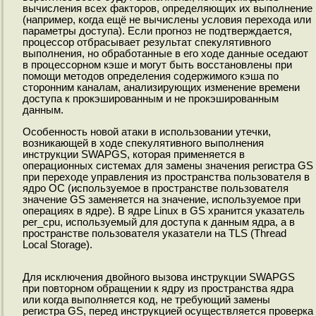
вычисления всех факторов, определяющих их выполнение
(например, когда ещё не вычислены условия перехода или
параметры доступа). Если прогноз не подтверждается,
процессор отбрасывает результат спекулятивного
выполнения, но обработанные в его ходе данные оседают
в процессорном кэше и могут быть восстановлены при
помощи методов определения содержимого кэша по
сторонним каналам, анализирующих изменение времени
доступа к прокэшированным и не прокэшированным
данным.
Особенность новой атаки в использовании утечки,
возникающей в ходе спекулятивного выполнения
инструкции SWAPGS, которая применяется в
операционных системах для замены значения регистра GS
при переходе управления из пространства пользователя в
ядро ОС (используемое в пространстве пользователя
значение GS заменяется на значение, используемое при
операциях в ядре). В ядре Linux в GS хранится указатель
per_cpu, используемый для доступа к данным ядра, а в
пространстве пользователя указатели на TLS (Thread
Local Storage).
Для исключения двойного вызова инструкции SWAPGS
при повторном обращении к ядру из пространства ядра
или когда выполняется код, не требующий замены
регистра GS, перед инструкцией осуществляется проверка