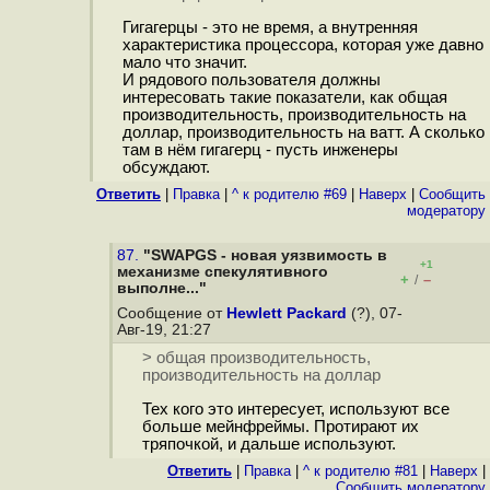
Гигагерцы - это не время, а внутренняя
характеристика процессора, которая уже давно
мало что значит.
И рядового пользователя должны
интересовать такие показатели, как общая
производительность, производительность на
доллар, производительность на ватт. А сколько
там в нём гигагерц - пусть инженеры
обсуждают.
Ответить
|
Правка
|
^ к родителю #69
|
Наверх
|
Cообщить
модератору
87.
"SWAPGS - новая уязвимость в
+1
механизме спекулятивного
+
–
/
выполне..."
Сообщение от
Hewlett Packard
(?), 07-
Авг-19, 21:27
> общая производительность,
производительность на доллар
Тех кого это интересует, используют все
больше мейнфреймы. Протирают их
тряпочкой, и дальше используют.
Ответить
|
Правка
|
^ к родителю #81
|
Наверх
|
Cообщить модератору