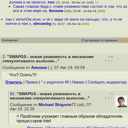
взлома и не происхо
,
пох.
(?), 10:43 , 08-Авг-19, (126)
+3
Самая главная беда с этими уязвимостями состоит в том, что за
все в этом мире на
,
Аноним
(152), 19:49 , 10-Авг-19, (
152
)
лан с интелОм ясно, а чё с амде об зните на пальцах, плз, а то не
пнятно в чем з
,
otmuenbg
(?), 19:47 , 09-Авг-19, (
151
)
Сообщения
[
Сортировка по времени
|
RSS
]
2.
"SWAPGS - новая уязвимость в механизме
+23
+
–
спекулятивного выполне..."
/
Сообщение от
Аноним
(-), 07-Авг-19, 09:59
Что? Опять?!!
Ответить
|
Правка
|
^ к родителю #0
|
Наверх
|
Cообщить модератору
91.
"SWAPGS - новая уязвимость в
+1
+
–
механизме спекулятивного выполне..."
/
Сообщение от
Michael Shigorin
(ok), 07-
Авг-19, 22:35
> Проблема угрожает главным образом обладателям
процессоров Intel