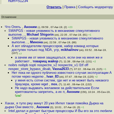
num=51234
Ответить
|
Правка
|
Cообщить модератору
Оглавление
Что Опять
,
Аноним
(-), 09:59 , 07-Авг-19, (2)
+23
SWAPGS - новая уязвимость в механизме спекулятивного
выполне...
,
Michael Shigorin
(ok), 22:35 , 07-Авг-19, (91)
+1
SWAPGS - новая уязвимость в механизме спекулятивного
выполне...
,
Минона
(ok), 22:59 , 07-Авг-19, (98)
А вот обладателям процессоров, набор команд которых
доступен только под NDA, угр
,
mikhailnov
(ok), 03:52 , 08-Авг-19,
(107)
+7
а зачем им от меня защищаться, если они на меня же и
работают
,
товарищ майор
(?), 11:38 , 08-Авг-19, (131)
+2
noibrs noibpb nopti nospectre_v2 nospectre_v1 l1tf off
nospec_store_bypass_disab
,
Vassa2633
(?), 07:22 , 08-Авг-19, (115)
+1
Нет пока ни одного публично известного случая эксплуатации А
потом через неделю
,
Ivan_83
(ok), 07:47 , 08-Авг-19, (120)
+2
у меня есть сотни систем, где нет и не может быть никакого
браузера, кроме wget
,
пох.
(?), 11:40 , 08-Авг-19, (132)
Не надо выдавать желаемое за действительное Если
криптовалюты запретить, а их п
,
Аноним
(156), 10:24 , 05-Сен-19,
(
)
156
Хахах, я тупо ржу минут 20 уже Интел такая помойка Дырка на
дырке Они вместо
,
Аноним
(3), 10:01 , 07-Авг-19, (3)
+1
Intel делал и делает быстрые процессоры И Вы его за это любили