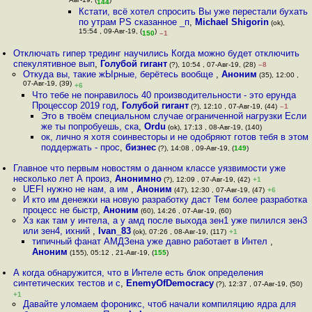
Авг-19, (
)
144
Кстати, всё хотел спросить Вы уже перестали бухать
по утрам PS сказанное _п
,
Michael Shigorin
(ok),
15:54 , 09-Авг-19, (
)
150
–1
Отключать гипер трединг научились Когда можно будет отключить
спекулятивное вып
,
Голубой гигант
(?), 10:54 , 07-Авг-19, (28)
–8
Откуда вы, такие жЫрные, берётесь вообще
,
Аноним
(35), 12:00 ,
07-Авг-19, (39)
+6
Что тебе не понравилось 40 производительности - это ерунда
Процессор 2019 год
,
Голубой гигант
(?), 12:10 , 07-Авг-19, (44)
–1
Это в твоём специальном случае ограниченной нагрузки Если
же ты попробуешь, ска
,
Ordu
(ok), 17:13 , 08-Авг-19, (140)
ок, лично я хотя соинвесторы и не одобряют готов тебя в этом
поддержать - прос
,
бизнес
(?), 14:08 , 09-Авг-19, (
149
)
Главное что первым новостям о данном классе уязвимости уже
несколько лет А произ
,
Анонимно
(?), 12:09 , 07-Авг-19, (42)
+1
UEFI нужно не нам, а им
,
Аноним
(47), 12:30 , 07-Авг-19, (47)
+6
И кто им денежки на новую разработку даст Тем более разработка
процесс не быстр
,
Аноним
(60), 14:26 , 07-Авг-19, (60)
Хз как там у интела, а у амд после выхода зен1 уже пилился зен3
или зен4, ихний
,
Ivan_83
(ok), 07:26 , 08-Авг-19, (117)
+1
типичный фанат АМДЗена уже давно работает в Интел
,
Аноним
(155), 05:12 , 21-Авг-19, (
155
)
А когда обнаружится, что в Интеле есть блок определения
синтетических тестов и с
,
EnemyOfDemocracy
(?), 12:37 , 07-Авг-19, (50)
+1
Давайте уломаем фороникс, чтоб начали компиляцию ядра для