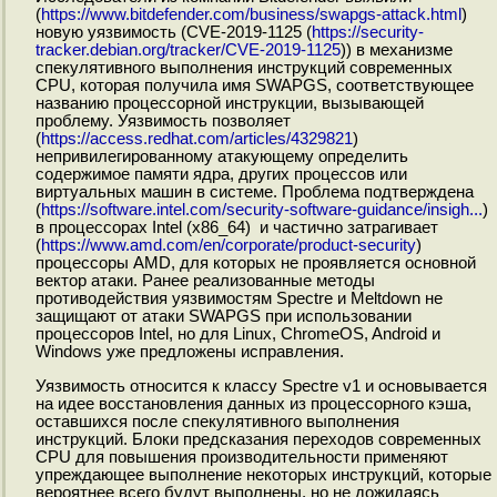
(
https://www.bitdefender.com/business/swapgs-attack.html
)
новую уязвимость (CVE-2019-1125 (
https://security-
tracker.debian.org/tracker/CVE-2019-1125
)) в механизме
спекулятивного выполнения инструкций современных
CPU, которая получила имя SWAPGS, соответствующее
названию процессорной инструкции, вызывающей
проблему. Уязвимость позволяет
(
https://access.redhat.com/articles/4329821
)
непривилегированному атакующему определить
содержимое памяти ядра, других процессов или
виртуальных машин в системе. Проблема подтверждена
(
https://software.intel.com/security-software-guidance/insigh...
)
в процессорах Intel (x86_64) и частично затрагивает
(
https://www.amd.com/en/corporate/product-security
)
процессоры AMD, для которых не проявляется основной
вектор атаки. Ранее реализованные методы
противодействия уязвимостям Spectre и Meltdown не
защищают от атаки SWAPGS при использовании
процессоров Intel, но для Linux, ChromeOS, Android и
Windows уже предложены исправления.
Уязвимость относится к классу Spectre v1 и основывается
на идее восстановления данных из процессорного кэша,
оставшихся после спекулятивного выполнения
инструкций. Блоки предсказания переходов современных
CPU для повышения производительности применяют
упреждающее выполнение некоторых инструкций, которые
вероятнее всего будут выполнены, но не дожидаясь