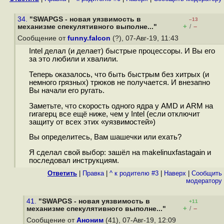
34.
"SWAPGS - новая уязвимость в
–13
+
–
механизме спекулятивного выполне..."
/
Сообщение от
funny.falcon
(?), 07-Авг-19, 11:43
Intel делал (и делает) быстрые процессоры. И Вы его
за это любили и хвалили.
Теперь оказалось, что быть быстрым без хитрых (и
немного грязных) трюков не получается. И внезапно
Вы начали его ругать.
Заметьте, что скорость одного ядра у AMD и ARM на
гигагерц все ещё ниже, чем у Intel (если отключит
защиту от всех этих «уязвимостей»)
Вы определитесь, Вам шашечки или ехать?
Я сделал свой выбор: зашёл на makelinuxfastagain и
последовал инструкциям.
Ответить
|
Правка
|
^ к родителю #3
|
Наверх
|
Cообщить
модератору
41.
"SWAPGS - новая уязвимость в
+11
+
–
механизме спекулятивного выполне..."
/
Сообщение от
Аноним
(41), 07-Авг-19, 12:09