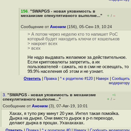
156
.
"SWAPGS - новая уязвимость в
механизме спекулятивного выполне..."
+
–
/
Сообщение от
Аноним
(156), 05-Сен-19, 10:24
> А потом через неделю кто то напишет PoC
который будет находить ключи от кошельков
> накроет всех
> всех
Не надо выдавать желаемое за действительное.
Если криптовалюты запретить, а их
пользователей - сажать, но в сми не освещать, то
99.9% населения об этом и не узнает.
Ответить
|
Правка
|
^ к родителю #120
|
Наверх
|
Cообщить
модератору
3.
"SWAPGS - новая уязвимость в механизме
+1
+
–
спекулятивного выполне..."
/
Сообщение от
Аноним
(3), 07-Авг-19, 10:01
Хахах, я тупо ржу минут 20 уже. Интел такая помойка.
Дырка на дырке. Они вместо дырок в p-n переходе,
делают дырка в процах. Ухахахахах.
Ответить
|
Правка
|
^ к родителю #0
|
Наверх
|
Cообщить модератору