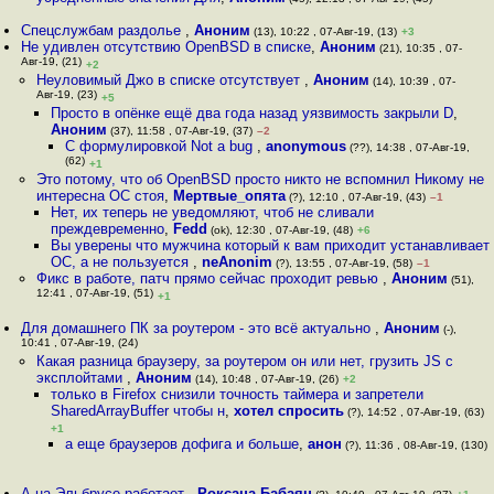
Спецслужбам раздолье
,
Аноним
(13), 10:22 , 07-Авг-19, (13)
+3
Не удивлен отсутствию OpenBSD в списке
,
Аноним
(21), 10:35 , 07-
Авг-19, (21)
+2
Неуловимый Джо в списке отсутствует
,
Аноним
(14), 10:39 , 07-
Авг-19, (23)
+5
Просто в опёнке ещё два года назад уязвимость закрыли D
,
Аноним
(37), 11:58 , 07-Авг-19, (37)
–2
С формулировкой Not a bug
,
anonymous
(??), 14:38 , 07-Авг-19,
(62)
+1
Это потому, что об OpenBSD просто никто не вспомнил Никому не
интересна ОС стоя
,
Мертвые_опята
(?), 12:10 , 07-Авг-19, (43)
–1
Нет, их теперь не уведомляют, чтоб не сливали
преждевременно
,
Fedd
(ok), 12:30 , 07-Авг-19, (48)
+6
Вы уверены что мужчина который к вам приходит устанавливает
ОС, а не пользуется
,
neAnonim
(?), 13:55 , 07-Авг-19, (58)
–1
Фикс в работе, патч прямо сейчас проходит ревью
,
Аноним
(51),
12:41 , 07-Авг-19, (51)
+1
Для домашнего ПК за роутером - это всё актуально
,
Аноним
(-),
10:41 , 07-Авг-19, (24)
Какая разница браузеру, за роутером он или нет, грузить JS с
эксплойтами
,
Аноним
(14), 10:48 , 07-Авг-19, (26)
+2
только в Firefox снизили точность таймера и запретели
SharedArrayBuffer чтобы н
,
хотел спросить
(?), 14:52 , 07-Авг-19, (63)
+1
а еще браузеров дофига и больше
,
анон
(?), 11:36 , 08-Авг-19, (130)
А на Эльбрусе работает
,
Роксана Бабаян