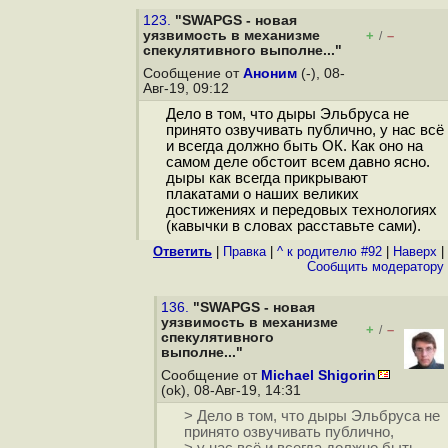
123.
"SWAPGS - новая
уязвимость в механизме
+
–
/
спекулятивного выполне..."
Сообщение от
Аноним
(-), 08-
Авг-19, 09:12
Дело в том, что дыры Эльбруса не
принято озвучивать публично, у нас всё
и всегда должно быть ОК. Как оно на
самом деле обстоит всем давно ясно.
дыры как всегда прикрывают
плакатами о наших великих
достижениях и передовых технологиях
(кавычки в словах расставьте сами).
Ответить
|
Правка
|
^ к родителю #92
|
Наверх
|
Cообщить модератору
136.
"SWAPGS - новая
уязвимость в механизме
+
–
/
спекулятивного
выполне..."
Сообщение от
Michael Shigorin
(ok), 08-Авг-19, 14:31
> Дело в том, что дыры Эльбруса не
принято озвучивать публично,