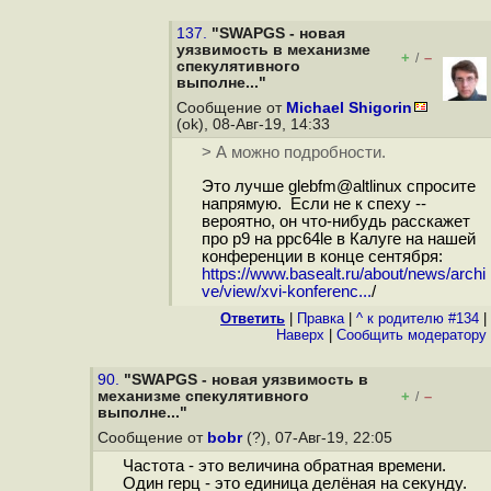
137.
"SWAPGS - новая
уязвимость в механизме
+
–
/
спекулятивного
выполне..."
Сообщение от
Michael Shigorin
(ok), 08-Авг-19, 14:33
> А можно подробности.
Это лучше glebfm@altlinux спросите
напрямую. Если не к спеху --
вероятно, он что-нибудь расскажет
про p9 на ppc64le в Калуге на нашей
конференции в конце сентября:
https://www.basealt.ru/about/news/archi
ve/view/xvi-konferenc...
/
Ответить
|
Правка
|
^ к родителю #134
|
Наверх
|
Cообщить модератору
90.
"SWAPGS - новая уязвимость в
механизме спекулятивного
+
–
/
выполне..."
Сообщение от
bobr
(?), 07-Авг-19, 22:05
Частота - это величина обратная времени.
Один герц - это единица делёная на секунду.