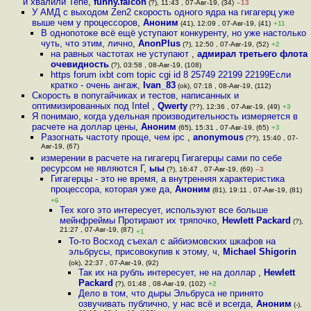
и хвалили Тепе
,
funny.falcon
(?), 11:43 , 07-Авг-19, (34)
–13
У АМД с выходом Zen2 скорость одного ядра на гигагерц уже
выше чем у процессоров
,
Аноним
(41), 12:09 , 07-Авг-19, (41)
+11
В однопотоке всё ещё уступают конкуренту, но уже настолько
чуть, что этим, лично
,
AnonPlus
(?), 12:50 , 07-Авг-19, (52)
+2
на равных частотах не уступают
,
адмирал третьего флота
очевидность
(?), 03:58 , 08-Авг-19, (108)
https forum ixbt com topic cgi id 8 25749 22199 22199Если
кратко - очень ангаж
,
Ivan_83
(ok), 07:18 , 08-Авг-19, (112)
Скорость в попугайчиках и тестов, написанных и
оптимизированных под Intel
,
Qwerty
(??), 12:36 , 07-Авг-19, (49)
+3
Я понимаю, когда удельная производительность измеряется в
расчете на доллар цены
,
Аноним
(65), 15:31 , 07-Авг-19, (65)
+3
Разогнать частоту проще, чем ipc
,
anonymous
(??), 15:40 , 07-
Авг-19, (67)
измерении в расчете на гигагерц Гигагерцы сами по себе
ресурсом не являются Г
,
ыы
(?), 16:47 , 07-Авг-19, (69)
–3
Гигагерцы - это не время, а внутренняя характеристика
процессора, которая уже да
,
Аноним
(81), 19:11 , 07-Авг-19, (81)
+6
Тех кого это интересует, используют все больше
мейнфреймы Протирают их тряпочко
,
Hewlett Packard
(?),
21:27 , 07-Авг-19, (87)
+1
То-то Восход съехал с айбиэмовских шкафов на
эльбрусы, присовокупив к этому, ч
,
Michael Shigorin
(ok), 22:37 , 07-Авг-19, (92)
Так их на рубль интересует, не на доллар
,
Hewlett
Packard
(?), 01:48 , 08-Авг-19, (102)
+2
Дело в том, что дыры Эльбруса не принято
озвучивать публично, у нас всё и всегда
,
Аноним
(-),