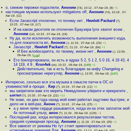
o, свежие пирожки подоспели
,
Аноним
(74), 10:12 , 07-Авг-19, (8)
+1
настоящие мужики используют mitigations off
,
Аноним
(74), 10:18 , 07-
Авг-19, (11)
Если Javascript отключен, то почему нет
,
Hewlett Packard
(?),
10:25 , 07-Авг-19, (17)
И на каком десктопе он отключен Браузера lynx хватит всем
,
Аноним
(14), 10:33 , 07-Авг-19, (19)
Ну да, если исключить возможность выполнения внешнего кода,
то для локалхоста вп
,
Аноним
(-), 11:16 , 07-Авг-19, (29)
+1
Javascript
,
Hewlett Packard
(?), 21:10 , 07-Авг-19, (84)
+1
И Без жлобоскрипта, по твоему, жизни нет
,
Аноним
(-), 13:56 ,
09-Авг-19, (
)
148
Его бэкпортировали, он есть в ядрах 5 2, 5 1 2, 5 0 16, 4 19 43, 4
14 119, 4 9
,
Kron4ek
(ok), 10:22 , 09-Авг-19, (
145
)
+1
Действительно, так и есть Благодарю за инфу Changelog и
просматриваю нерегуляр
,
Аноним
(-), 13:55 , 09-Авг-19, (
147
)
Интересно, сколько вся эта музыка в смысле патчи в ОС от
уязвимостей в процах
,
Кир
(?), 10:19 , 07-Авг-19, (12)
+6
мы запретили вам это мерять Немедленно уберите и прекратите
,
ынтел
(?), 10:35 , 07-Авг-19, (22)
+14
Не знаю, но два года назад мой комп работал ощутимо быстрее, и
дело не в веб-раз
,
Аноне
(?), 10:42 , 07-Авг-19, (25)
+1
а у меня прям сердце разывается, когда из-за этих заплаток мой
4х поточный ультр
,
анон
(?), 11:34 , 08-Авг-19, (129)
–1
Последний раз, когда интересовался результатами тестов,
средняя суммарная просад
,
Аноним
(-), 11:18 , 07-Авг-19, (30)
+1
Все зависит от режима Но тут стоит ориентироваться на
усреднённые значения Для
,
Аноним
(45), 12:13 , 07-Авг-19, (45)