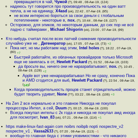
превращается в чай
,
Чужой
(?), 09:48 , 08-Авг-19, (124)
надеюсь тут говорится про производительность на один ватт
тепла, а не на единицу
,
X4asd
(ok), 22:42 , 07-Авг-19, (95)
не всем интересно бороться за свои деньги с глобальным
потеплением - некоторые в
,
пох.
(?), 10:44 , 08-Авг-19, (127)
Осторожно, для эпиков, по некоторым данным, до сих пор не всё
ладно с таймерами
,
Michael Shigorin
(ok), 23:00 , 07-Авг-19, (99)
Кто нибудь считал после всех патчей снижение производительности
случайно уже не
,
Дегенератор
(ok), 17:05 , 07-Авг-19, (73)
+2
Пока нет, но мы работаем над этим
,
Intel holes
(?), 18:22 , 07-Авг-19,
(80)
+7
Быстрей работайте, из облачных провайдеров только Microsoft
еще не занялась в от
,
Hewlett Packard
(?), 01:52 , 08-Авг-19, (103)
да бросьте вы, ничего они не наразрабатывают
,
пох.
(?), 10:45 ,
08-Авг-19, (128)
+2
Apple вот уже ненаразрабатывал Но не сразу, конечно Пока
и AMD сгодится для выб
,
Hewlett Packard
(?), 22:54 , 08-Авг-19,
(
)
143
Когда производительность процов станет отрицательной, можно
будет творить удивит
,
None
(??), 03:22 , 08-Авг-19, (106)
+3
На Zen 2 все нормально и это главное Никогда не покупал
процессоры Интел, а сей
,
Duum
(?), 00:15 , 08-Авг-19, (100)
Всегда покупал интелы с 2к года и никогда не покупал амд иногда
для посмотрет
,
Ivan_83
(ok), 07:21 , 08-Авг-19, (114)
+1
https make-linux-fast-again com noibrs noibpb nopti nospectre_v2
nospectre_v1
,
Vassa2633
(?), 07:20 , 08-Авг-19, (113)
–1
вообще-то главная беда с этими уязвимостями - что никакого