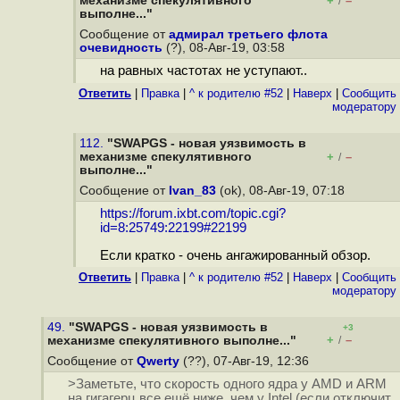
механизме спекулятивного
+
–
/
выполне..."
Сообщение от
адмирал третьего флота
очевидность
(?), 08-Авг-19, 03:58
на равных частотах не уступают..
Ответить
|
Правка
|
^ к родителю #52
|
Наверх
|
Cообщить
модератору
112.
"SWAPGS - новая уязвимость в
механизме спекулятивного
+
–
/
выполне..."
Сообщение от
Ivan_83
(ok), 08-Авг-19, 07:18
https://forum.ixbt.com/topic.cgi?
id=8:25749:22199#22199
Если кратко - очень ангажированный обзор.
Ответить
|
Правка
|
^ к родителю #52
|
Наверх
|
Cообщить
модератору
49.
"SWAPGS - новая уязвимость в
+3
+
–
механизме спекулятивного выполне..."
/
Сообщение от
Qwerty
(??), 07-Авг-19, 12:36
>Заметьте, что скорость одного ядра у AMD и ARM
на гигагерц все ещё ниже, чем у Intel (если отключит