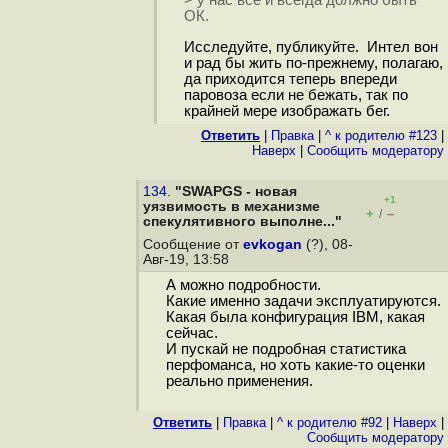
> у нас всё и всегда должно быть
ОК.
Исследуйте, публикуйте. Интел вон
и рад бы жить по-прежнему, полагаю,
да приходится теперь впереди
паровоза если не бежать, так по
крайней мере изображать бег.
Ответить
|
Правка
|
^ к родителю #123
|
Наверх
|
Cообщить модератору
134.
"SWAPGS - новая
+1
уязвимость в механизме
+
–
/
спекулятивного выполне..."
Сообщение от
evkogan
(?), 08-
Авг-19, 13:58
А можно подробности.
Какие именно задачи эксплуатируются.
Какая была конфигурация IBM, какая
сейчас.
И пускай не подробная статистика
перфоманса, но хоть какие-то оценки
реально применения.
Ответить
|
Правка
|
^ к родителю #92
|
Наверх
|
Cообщить модератору