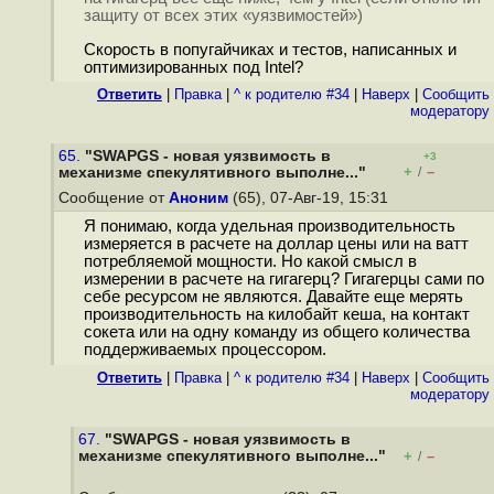
защиту от всех этих «уязвимостей»)
Скорость в попугайчиках и тестов, написанных и
оптимизированных под Intel?
Ответить
|
Правка
|
^ к родителю #34
|
Наверх
|
Cообщить
модератору
65.
"SWAPGS - новая уязвимость в
+3
+
–
механизме спекулятивного выполне..."
/
Сообщение от
Аноним
(65), 07-Авг-19, 15:31
Я понимаю, когда удельная производительность
измеряется в расчете на доллар цены или на ватт
потребляемой мощности. Но какой смысл в
измерении в расчете на гигагерц? Гигагерцы сами по
себе ресурсом не являются. Давайте еще мерять
производительность на килобайт кеша, на контакт
сокета или на одну команду из общего количества
поддерживаемых процессором.
Ответить
|
Правка
|
^ к родителю #34
|
Наверх
|
Cообщить
модератору
67.
"SWAPGS - новая уязвимость в
механизме спекулятивного выполне..."
+
–
/