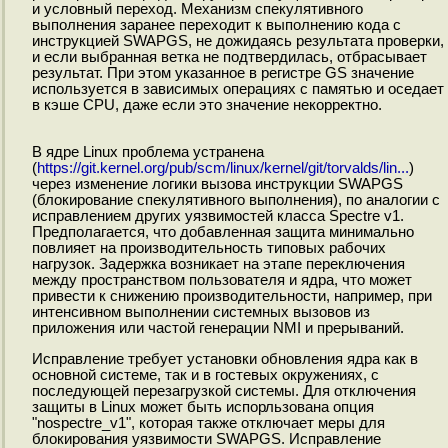
и условный переход. Механизм спекулятивного
выполнения заранее переходит к выполнению кода с
инструкцией SWAPGS, не дожидаясь результата проверки,
и если выбранная ветка не подтвердилась, отбрасывает
результат. При этом указанное в регистре GS значение
используется в зависимых операциях с памятью и оседает
в кэше CPU, даже если это значение некорректно.
В ядре Linux проблема устранена
(
https://git.kernel.org/pub/scm/linux/kernel/git/torvalds/lin...
)
через изменение логики вызова инструкции SWAPGS
(блокирование спекулятивного выполнения), по аналогии с
исправлением других уязвимостей класса Spectre v1.
Предполагается, что добавленная защита минимально
повлияет на производительность типовых рабочих
нагрузок. Задержка возникает на этапе переключения
между пространством пользователя и ядра, что может
привести к снижению производительности, например, при
интенсивном выполнении системных вызовов из
приложения или частой генерации NMI и прерываний.
Исправление требует установки обновления ядра как в
основной системе, так и в гостевых окружениях, с
последующей перезагрузкой системы. Для отключения
защиты в Linux может быть испорльзована опция
"nospectre_v1", которая также отключает меры для
блокирования уязвимости SWAPGS. Исправление