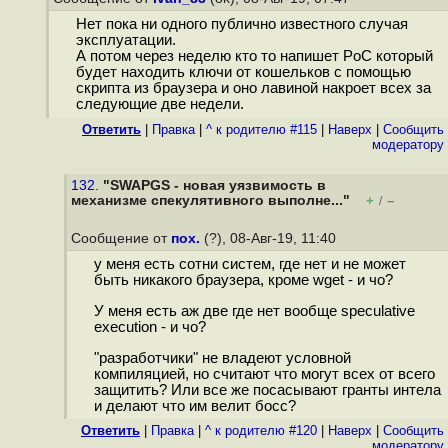
Нет пока ни одного публично известного случая
эксплуатации.
А потом через неделю кто то напишет PoC который
будет находить ключи от кошельков с помощью
скрипта из браузера и оно лавиной накроет всех за
следующие две недели.
Ответить
|
Правка
|
^ к родителю #115
|
Наверх
|
Cообщить
модератору
132.
"SWAPGS - новая уязвимость в
механизме спекулятивного выполне..."
+
–
/
Сообщение от
пох.
(?), 08-Авг-19, 11:40
у меня есть сотни систем, где нет и не может
быть никакого браузера, кроме wget - и чо?
У меня есть аж две где нет вообще speculative
execution - и чо?
"разработчики" не владеют условной
компиляцией, но считают что могут всех от всего
защитить? Или все же посасывают гранты интела
и делают что им велит босс?
Ответить
|
Правка
|
^ к родителю #120
|
Наверх
|
Cообщить
модератору