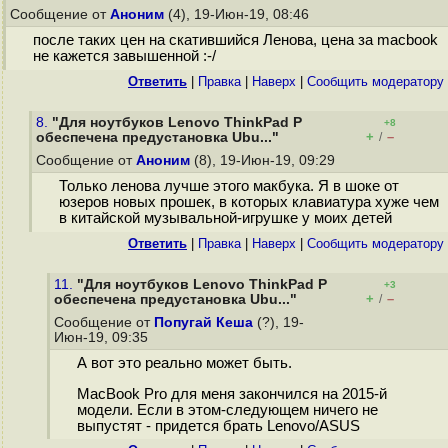
Сообщение от
Аноним
(4), 19-Июн-19, 08:46
после таких цен на скатившийся Ленова, цена за macbook
не кажется завышенной :-/
Ответить
|
Правка
|
Наверх
|
Cообщить модератору
8.
"Для ноутбуков Lenovo ThinkPad P
+8
+
–
обеспечена предустановка Ubu..."
/
Сообщение от
Аноним
(8), 19-Июн-19, 09:29
Только ленова лучше этого макбука. Я в шоке от
юзеров новых прошек, в которых клавиатура хуже чем
в китайской музывальной-игрушке у моих детей
Ответить
|
Правка
|
Наверх
|
Cообщить модератору
11.
"Для ноутбуков Lenovo ThinkPad P
+3
+
–
обеспечена предустановка Ubu..."
/
Сообщение от
Попугай Кеша
(?), 19-
Июн-19, 09:35
А вот это реально может быть.
MacBook Pro для меня закончился на 2015-й
модели. Если в этом-следующем ничего не
выпустят - придется брать Lenovo/ASUS