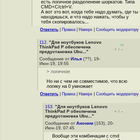
есть логичное разделенеие шоркатов. Типа
CMD+C/ctrl+V.
А вот это вот, когда тебе надо думать, где ты
находишься, и что надо нажать, чтобы у
тебя скопировалось...
Ответить
|
Правка
|
Наверх
|
Cообщить модератору
112.
"Для ноутбуков Lenovo
+1
ThinkPad P обеспечена
+
–
/
предустановка Ubu..."
Сообщение от
Илья
(??), 19-
Июн-19, 19:55
> логичное
Но ни с чем не совместимое, что всю
логику на 0 умножает
Ответить
|
Правка
|
Наверх
|
Cообщить модератору
153.
"Для ноутбуков Lenovo
ThinkPad P обеспечена
+
–
/
предустановка Ubu..."
Сообщение от
Аноним
(153), 20-
Июн-19, 07:45
Вообще эти комбинации с cmd