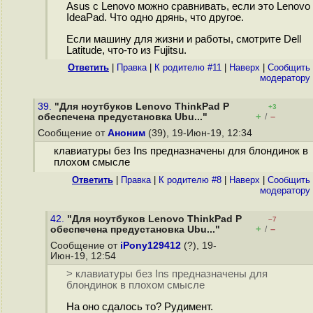
Asus с Lenovo можно сравнивать, если это Lenovo
IdeaPad. Что одно дрянь, что другое.
Если машину для жизни и работы, смотрите Dell
Latitude, что-то из Fujitsu.
Ответить
|
Правка
|
К родителю #11
|
Наверх
|
Cообщить
модератору
39.
"Для ноутбуков Lenovo ThinkPad P
+3
+
–
обеспечена предустановка Ubu..."
/
Сообщение от
Аноним
(39), 19-Июн-19, 12:34
клавиатуры без Ins предназначены для блондинок в
плохом смысле
Ответить
|
Правка
|
К родителю #8
|
Наверх
|
Cообщить
модератору
42.
"Для ноутбуков Lenovo ThinkPad P
–7
+
–
обеспечена предустановка Ubu..."
/
Сообщение от
iPony129412
(?), 19-
Июн-19, 12:54
> клавиатуры без Ins предназначены для
блондинок в плохом смысле
На оно сдалось то? Рудимент.