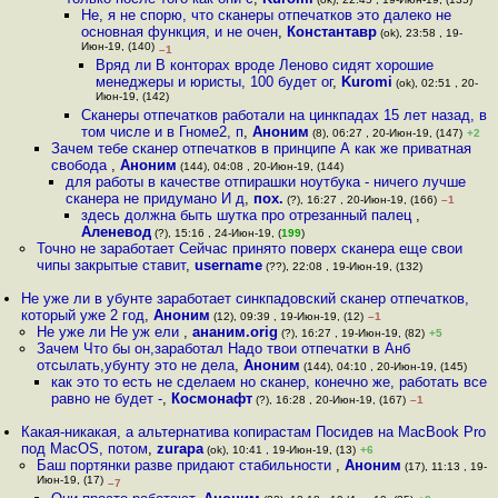
Не, я не спорю, что сканеры отпечатков это далеко не
основная функция, и не очен
,
Константавр
(ok), 23:58 , 19-
Июн-19, (140)
–1
Вряд ли В конторах вроде Леново сидят хорошие
менеджеры и юристы, 100 будет ог
,
Kuromi
(ok), 02:51 , 20-
Июн-19, (142)
Сканеры отпечатков работали на цинкпадах 15 лет назад, в
том числе и в Гноме2, п
,
Аноним
(8), 06:27 , 20-Июн-19, (147)
+2
Зачем тебе сканер отпечатков в принципе А как же приватная
свобода
,
Аноним
(144), 04:08 , 20-Июн-19, (144)
для работы в качестве отпирашки ноутбука - ничего лучше
сканера не придумано И д
,
пох.
(?), 16:27 , 20-Июн-19, (166)
–1
здесь должна быть шутка про отрезанный палец
,
Аленевод
(?), 15:16 , 24-Июн-19, (
199
)
Точно не заработает Сейчас принято поверх сканера еще свои
чипы закрытые ставит
,
username
(??), 22:08 , 19-Июн-19, (132)
Не уже ли в убунте заработает синкпадовский сканер отпечатков,
который уже 2 год
,
Аноним
(12), 09:39 , 19-Июн-19, (12)
–1
Не уже ли Не уж ели
,
ананим.orig
(?), 16:27 , 19-Июн-19, (82)
+5
Зачем Что бы он,заработал Надо твои отпечатки в Анб
отсылать,убунту это не дела
,
Аноним
(144), 04:10 , 20-Июн-19, (145)
как это то есть не сделаем но сканер, конечно же, работать все
равно не будет -
,
Космонафт
(?), 16:28 , 20-Июн-19, (167)
–1
Какая-никакая, а альтернатива копирастам Посидев на MacBook Pro
под MacOS, потом
,
zurapa
(ok), 10:41 , 19-Июн-19, (13)
+6
Баш портянки разве придают стабильности
,
Аноним
(17), 11:13 , 19-
Июн-19, (17)
–7