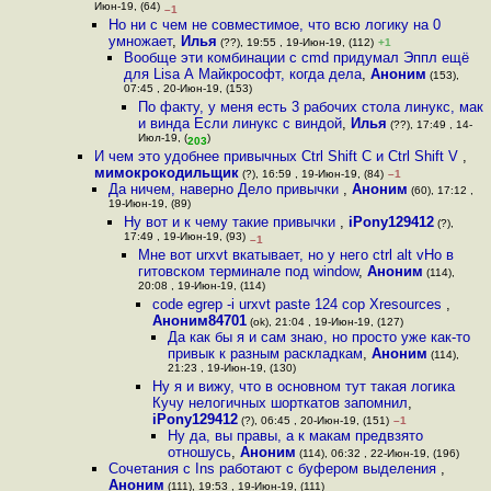
Июн-19, (64)
–1
Но ни с чем не совместимое, что всю логику на 0
умножает
,
Илья
(??), 19:55 , 19-Июн-19, (112)
+1
Вообще эти комбинации с cmd придумал Эппл ещё
для Lisa А Майкрософт, когда дела
,
Аноним
(153),
07:45 , 20-Июн-19, (153)
По факту, у меня есть 3 рабочих стола линукс, мак
и винда Если линукс с виндой
,
Илья
(??), 17:49 , 14-
Июл-19, (
)
203
И чем это удобнее привычных Ctrl Shift C и Ctrl Shift V
,
мимокрокодильщик
(?), 16:59 , 19-Июн-19, (84)
–1
Да ничем, наверно Дело привычки
,
Аноним
(60), 17:12 ,
19-Июн-19, (89)
Ну вот и к чему такие привычки
,
iPony129412
(?),
17:49 , 19-Июн-19, (93)
–1
Мне вот urxvt вкатывает, но у него ctrl alt vНо в
гитовском терминале под window
,
Аноним
(114),
20:08 , 19-Июн-19, (114)
code egrep -i urxvt paste 124 cop Xresources
,
Аноним84701
(ok), 21:04 , 19-Июн-19, (127)
Да как бы я и сам знаю, но просто уже как-то
привык к разным раскладкам
,
Аноним
(114),
21:23 , 19-Июн-19, (130)
Ну я и вижу, что в основном тут такая логика
Кучу нелогичных шорткатов запомнил
,
iPony129412
(?), 06:45 , 20-Июн-19, (151)
–1
Ну да, вы правы, а к макам предвзято
отношусь
,
Аноним
(114), 06:32 , 22-Июн-19, (196)
Сочетания с Ins работают с буфером выделения
,
Аноним
(111), 19:53 , 19-Июн-19, (111)