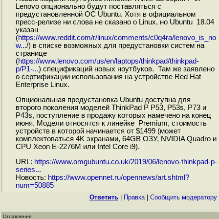
Lenovo опционально будут поставляться с
предустановленной ОС Ubuntu. Хотя в официальном
пресс-релизе ни слова не сказано о Linux, но Ubuntu 18.04
указан
(
https://www.reddit.com/r/linux/comments/c0q4ra/lenovo_is_no
w...
/) в списке возможных для предустановки систем на
странице
(
https://www.lenovo.com/us/en/laptops/thinkpad/thinkpad-
p/P1-...
) спецификаций новых ноутбуков. Там же заявлено
о сертификации использования на устройстве Red Hat
Enterprise Linux.
Опциональная предустановка Ubuntu доступна для
второго поколения моделей ThinkPad P P53, P53s, P73 и
P43s, поступление в продажу которых намечено на конец
июня. Модели относятся к линейке Premium, стоимость
устройств в которой начинается от $1499 (может
комплектоваться 4K экранами, 64GB ОЗУ, NVIDIA Quadro и
CPU Xeon E-2276M или Intel Core i9).
URL:
https://www.omgubuntu.co.uk/2019/06/lenovo-thinkpad-p-
series...
Новость:
https://www.opennet.ru/opennews/art.shtml?
num=50885
Ответить
|
Правка
|
Cообщить модератору
Оглавление