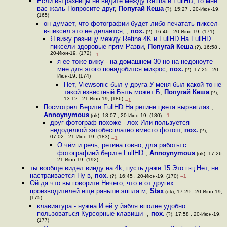
Если вы разницы не видите между Retina и FullHD, то мне
вас жаль Попросите друг
,
Попугай Кеша
(?), 15:27 , 20-Июн-19,
(165)
он думает, что фотографии будет либо печатать пиксел-
в-пиксел это не делается,
,
пох.
(?), 16:46 , 20-Июн-19, (171)
Я вижу разницу между Retina 4K и FullHD На FullHD
пиксели здоровые прям Разви
,
Попугай Кеша
(?), 16:58 ,
20-Июн-19, (172)
–1
я ее тоже вижу - на домашнем 30 но на недоноуте
мне для этого понадобится микрос
,
пох.
(?), 17:25 , 20-
Июн-19, (174)
Нет, Viewsonic был у друга У меня был какой-то не
такой известный Быть может Б
,
Попугай Кеша
(?),
13:12 , 21-Июн-19, (186)
–1
Посмотрел Берите FullHD На ретине цвета вырвиглаз
,
Annoynymous
(ok), 18:07 , 20-Июн-19, (180)
–1
друг-фотограф похоже - лох Или пользуется
недоделкой затобесплатно вместо фотош
,
пох.
(?),
07:02 , 21-Июн-19, (183)
–1
О чём и речь, ретина говно, для работы с
фотографией берите FullHD
,
Annoynymous
(ok), 17:26 ,
21-Июн-19, (192)
ты вообще видел винду на 4k, пусть даже 15 Это п-ц Нет, не
настраивается Ну в
,
пох.
(?), 16:45 , 20-Июн-19, (170)
–1
Ой да что вы говорите Ничего, что и от других
производителей еще раньше эппла м
,
Stax
(ok), 17:29 , 20-Июн-19,
(175)
клавиатура - нужна И ей у йабля вполне удобно
пользоваться Курсорные клавиши -
,
пох.
(?), 17:58 , 20-Июн-19,
(177)