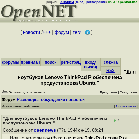
Профиль:
Аноним
(
вход
|
регистрация
)
неRU
opennet.me
[
новости
/
+++
|
форум
|
теги
|
]
форумы
правила/FAQ
поиск
регистрация
вход/
слежка
выход
RSS
"Для
ноутбуков Lenovo ThinkPad P обеспечена
предустановка Ubuntu"
Вариант для распечатки
Пред. тема
|
След. тема
Форум
Разговоры, обсуждение новостей
Изначальное сообщение
[
Отслеживать
]
"Для ноутбуков Lenovo ThinkPad P обеспечена
+
–
/
предустановка Ubuntu"
Сообщение от
opennews
(??), 19-Июн-19, 08:24
Новые модели ноутбуков линейки ThinkPad серии P от