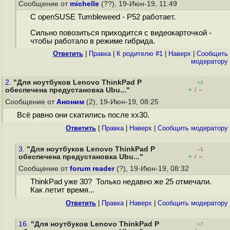
Сообщение от
michelle
(??), 19-Июн-19, 11:49
С openSUSE Tumbleweed - P52 работает.
Сильно повозиться приходится с видеокарточкой -
чтобы работало в режиме гибрида.
Ответить
|
Правка
|
К родителю #1
|
Наверх
|
Cообщить
модератору
2.
"Для ноутбуков Lenovo ThinkPad P
+2
+
–
обеспечена предустановка Ubu..."
/
Сообщение от
Аноним
(2), 19-Июн-19, 08:25
Всё равно они скатились после xx30.
Ответить
|
Правка
|
Наверх
|
Cообщить модератору
3.
"Для ноутбуков Lenovo ThinkPad P
–1
+
–
обеспечена предустановка Ubu..."
/
Сообщение от
forum reader
(?), 19-Июн-19, 08:32
ThinkPad уже 30? Только недавно же 25 отмечали.
Как летит время...
Ответить
|
Правка
|
Наверх
|
Cообщить модератору
16.
"Для ноутбуков Lenovo ThinkPad P
+7