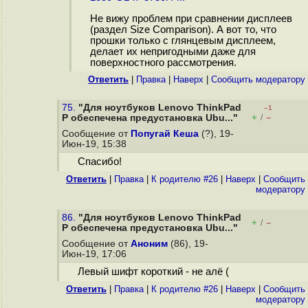
Не вижу проблем при сравнении дисплеев
(раздел Size Comparison). А вот то, что
прошки только с глянцевым дисплеем,
делает их непригодными даже для
поверхностного рассмотрения.
Ответить
|
Правка
|
Наверх
|
Cообщить модератору
75.
"Для ноутбуков Lenovo ThinkPad
–1
+
–
P обеспечена предустановка Ubu..."
/
Сообщение от
Попугай Кеша
(?), 19-
Июн-19, 15:38
Спасибо!
Ответить
|
Правка
|
К родителю #26
|
Наверх
|
Cообщить
модератору
86.
"Для ноутбуков Lenovo ThinkPad
+
–
/
P обеспечена предустановка Ubu..."
Сообщение от
Аноним
(86), 19-
Июн-19, 17:06
Левый шифт короткий - не алё (
Ответить
|
Правка
|
К родителю #26
|
Наверх
|
Cообщить
модератору