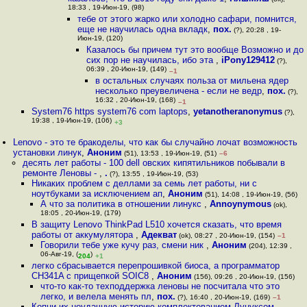
18:33 , 19-Июн-19, (98)
тебе от этого жарко или холодно сафари, помнится,
еще не научилась одна вкладк
,
пох.
(?), 20:28 , 19-
Июн-19, (120)
Казалось бы причем тут это вообще Возможно и до
сих пор не научилась, ибо эта
,
iPony129412
(?),
06:39 , 20-Июн-19, (149)
–1
в остальных случаях польза от мильена ядер
несколько преувеличена - если не ведр
,
пох.
(?),
16:32 , 20-Июн-19, (168)
–1
System76 https system76 com laptops
,
yetanotheranonymus
(?),
19:38 , 19-Июн-19, (106)
+3
Lenovo - это те бракоделы, что как бы случайно лочат возможность
установки линук
,
Аноним
(51), 13:53 , 19-Июн-19, (51)
–6
десять лет работы - 100 dell овских кипятильников побывали в
ремонте Леновы -
,
.
(?), 13:55 , 19-Июн-19, (53)
Никаких проблем с деллами за семь лет работы, ни с
ноутбуками за исключением ап
,
Аноним
(51), 14:08 , 19-Июн-19, (56)
А что за политика в отношении линукс
,
Annoynymous
(ok),
18:05 , 20-Июн-19, (179)
В защиту Lenovo ThinkPad L510 хочется сказать, что время
работы от аккумулятора
,
Адекват
(ok), 08:27 , 20-Июн-19, (154)
–1
Говорили тебе уже кучу раз, смени ник
,
Аноним
(204), 12:39 ,
06-Авг-19, (
)
204
+1
легко сбрасывается перепрошивкой биоса, а программатор
CH341A с прищепкой SOIC8
,
Аноним
(156), 09:26 , 20-Июн-19, (156)
что-то как-то техподдержка леновы не посчитала что это
легко, и велела менять пл
,
пох.
(?), 16:40 , 20-Июн-19, (169)
–1
Копни их неудачную историю комплектованием Лунуксом