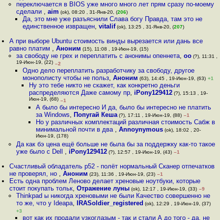
переключается в BIOS уже много много лет прям сразу по-моему
сделали
,
aim
(ok), 08:20 , 31-Янв-20, (
206
)
Да, это мне уже разъяснили Слава богу Правда, там это не
единственное извращен
,
vitalif
(ok), 13:25 , 31-Янв-20, (
207
)
А при выборе Ubuntu стоимость винды вырезается или дань все
равно платим
,
Аноним
(15), 11:08 , 19-Июн-19, (15)
за свободу не грех и переплатить с анонимы опеннета
,
оо
(?), 11:31 ,
19-Июн-19, (22)
–2
Одно дело переплатить разработчику за свободу, другое
монополисту чтобы не польз
,
Аноним
(63), 14:45 , 19-Июн-19, (63)
+1
Ну это тебе никто не скажет, как конкретно деньги
распределяются Даже самому пр
,
iPony129412
(?), 15:13 , 19-
Июн-19, (68)
–1
А было бы интересно И да, было бы интересно не платить
за Windows
,
Попугай Кеша
(?), 17:11 , 19-Июн-19, (88)
–1
Но у различных комплектаций различная стоимость Сабж в
минимальной почти в два
,
Annoynymous
(ok), 18:02 , 20-
Июн-19, (178)
Да как бэ цена ещё больше не была бы за поддержку как-то такое
уже было с Dell
,
iPony129412
(?), 12:57 , 19-Июн-19, (43)
–1
Счастливый обладатель p52 - полёт нормальный Сканер отпечатков
не проверял, но
,
Аноним
(23), 11:36 , 19-Июн-19, (23)
–1
Есть одна проблем Леново делает хреновые ноутбуки, которые
стоит покупать тольк
,
Отражение луны
(ok), 12:17 , 19-Июн-19, (33)
–9
Thinkpad ы никогда хреновыми не были Качество совершенно не
то же, что у Ideapa
,
IRASoldier_registered
(ok), 12:29 , 19-Июн-19, (37)
+3
вот как их продали узкоглазым - так и стали А до того - да, не