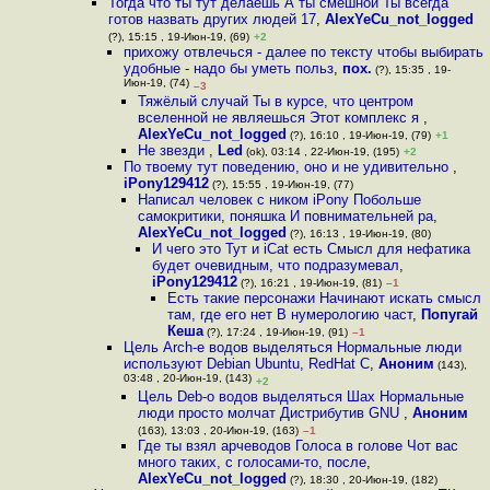
Тогда что ты тут делаешь А ты смешной Ты всегда
готов назвать других людей 17
,
AlexYeCu_not_logged
(?), 15:15 , 19-Июн-19, (69)
+2
прихожу отвлечься - далее по тексту чтобы выбирать
удобные - надо бы уметь польз
,
пох.
(?), 15:35 , 19-
Июн-19, (74)
–3
Тяжёлый случай Ты в курсе, что центром
вселенной не являешься Этот комплекс я
,
AlexYeCu_not_logged
(?), 16:10 , 19-Июн-19, (79)
+1
Не звезди
,
Led
(ok), 03:14 , 22-Июн-19, (195)
+2
По твоему тут поведению, оно и не удивительно
,
iPony129412
(?), 15:55 , 19-Июн-19, (77)
Написал человек с ником iPony Побольше
самокритики, поняшка И повнимательней ра
,
AlexYeCu_not_logged
(?), 16:13 , 19-Июн-19, (80)
И чего это Тут и iCat есть Смысл для нефатика
будет очевидным, что подразумевал
,
iPony129412
(?), 16:21 , 19-Июн-19, (81)
–1
Есть такие персонажи Начинают искать смысл
там, где его нет В нумерологию част
,
Попугай
Кеша
(?), 17:24 , 19-Июн-19, (91)
–1
Цель Arch-е водов выделяться Нормальные люди
используют Debian Ubuntu, RedHat C
,
Аноним
(143),
03:48 , 20-Июн-19, (143)
+2
Цель Deb-о водов выделяться Шах Нормальные
люди просто молчат Дистрибутив GNU
,
Аноним
(163), 13:03 , 20-Июн-19, (163)
–1
Где ты взял арчеводов Голоса в голове Чот вас
много таких, с голосами-то, после
,
AlexYeCu_not_logged
(?), 18:30 , 20-Июн-19, (182)