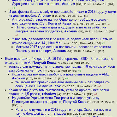
Дурацкие компоновки железа
,
Аноним
(161), 11:57 , 20-Июн-19, (161)
+1
И да, фирма брала макбуки про разработчикам в 2017 году, у семи
из десяти пробле
,
Аноним
(51), 14:00 , 19-Июн-19, (54)
А что разрабатываете на них Одно дело - веб Другое дело -
приложения под iOS
,
Попугай Кеша
(?), 17:05 , 19-Июн-19, (85)
–1
Ничего специфичного для продукции эппл есть либы, на
которые заявлена поддержка
,
Аноним
(51), 19:41 , 19-Июн-19, (107)
–1
У вас там девелоперов к розетке не подпускали чтоли Есть на
офисе общий мбп 14
,
НяшМяш
(ok), 18:36 , 19-Июн-19, (100)
+1
Макбуки 2017 года осенью поставили , работали от розетки
Причем у кого-то норм
,
Аноним
(51), 19:48 , 19-Июн-19, (110)
Если выставить 4K дисплей, 16 Гб оперативы, SSD, i7, то внезапно
окажется, что A
,
Попугай Кеша
(?), 17:12 , 19-Июн-19, (90)
только лохи покупают i7 - правильные пацаны - i9 если уж их xeon
ами обнесли не
,
пох.
(?), 17:30 , 19-Июн-19, (92)
+2
Лохи как раз покупают любой i, а правильные пацаны -- АМД
,
Аноним
(115), 20:18 , 19-Июн-19, (115)
+3
ты забыл что правильные еще должны семь раз отправить
сообщение Я не лох на
,
пох.
(?), 20:26 , 19-Июн-19, (117)
–1
Какая разница что там выставлять, если за apple ты все равно
отдашь в 1,5 раза б
,
rshadow
(ok), 22:47 , 19-Июн-19, (136)
–1
Ну давайте Удивите меня Поиграем в интересную игру
Приведите примеры аппаратов
,
Попугай Кеша
(?), 09:20 , 20-Июн-19,
(155)
–2
Ретина не нужны ни в 2012 году ни теперь Экран на ноуте и
так не большой Для л
,
rshadow
(ok), 12:36 , 20-Июн-19, (162)