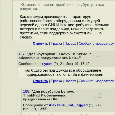
>Заменили вариант дос/без ос на убунту, а все
радуются.
Как минимум производитель гарантирует
работоспособность оборудования с текущей
версией одного GNU\Linux дистрибутива. Меньше
лотерея в плане поддержки, можно предъявить
претензии, если поддержка окажется лишь на
словах.
Ответить
|
Правка
|
Наверх
|
Cообщить модератору
187.
"Для ноутбуков Lenovo ThinkPad P
+
–
/
обеспечена предустановка Ubu..."
Сообщение от
уася
(?), 21-Июн-19, 13:40
как будто бы под домом всё оборудование
поддерживалось, включая 3д и фингерпринт
Ответить
|
Правка
|
Наверх
|
Cообщить модератору
188.
"Для ноутбуков Lenovo
+1
ThinkPad P обеспечена
+
–
/
предустановка Ubu..."
Сообщение от
AlexYeCu_not_logged
(?), 21-
Июн-19, 13:55