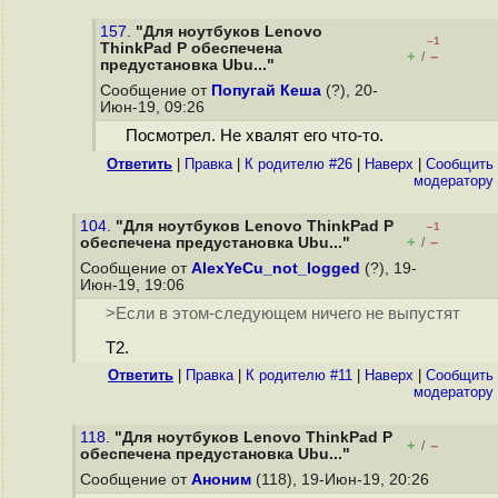
157.
"Для ноутбуков Lenovo
–1
ThinkPad P обеспечена
+
–
/
предустановка Ubu..."
Сообщение от
Попугай Кеша
(?), 20-
Июн-19, 09:26
Посмотрел. Не хвалят его что-то.
Ответить
|
Правка
|
К родителю #26
|
Наверх
|
Cообщить
модератору
104.
"Для ноутбуков Lenovo ThinkPad P
–1
+
–
обеспечена предустановка Ubu..."
/
Сообщение от
AlexYeCu_not_logged
(?), 19-
Июн-19, 19:06
>Если в этом-следующем ничего не выпустят
Т2.
Ответить
|
Правка
|
К родителю #11
|
Наверх
|
Cообщить
модератору
118.
"Для ноутбуков Lenovo ThinkPad P
+
–
/
обеспечена предустановка Ubu..."
Сообщение от
Аноним
(118), 19-Июн-19, 20:26