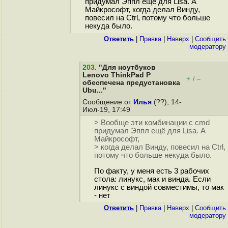
придумал Эппл ещё для Lisa. А
Майкрософт, когда делал Винду,
повесил на Ctrl, потому что больше
некуда было.
Ответить
|
Правка
|
Наверх
|
Cообщить
модератору
203
.
"Для ноутбуков
Lenovo ThinkPad P
+
–
/
обеспечена предустановка
Ubu..."
Сообщение от
Илья
(??), 14-
Июл-19, 17:49
> Вообще эти комбинации с cmd
придумал Эппл ещё для Lisa. А
Майкрософт,
> когда делал Винду, повесил на Ctrl,
потому что больше некуда было.
По факту, у меня есть 3 рабочих
стола: линукс, мак и винда. Если
линукс с виндой совместимы, то мак
- нет
Ответить
|
Правка
|
Наверх
|
Cообщить
модератору