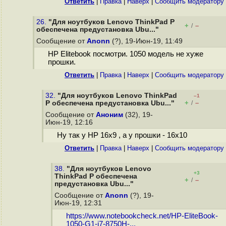
Ответить
|
Правка
|
Наверх
|
Cообщить модератору
26.
"Для ноутбуков Lenovo ThinkPad P
+
–
/
обеспечена предустановка Ubu..."
Сообщение от
Anonn
(?), 19-Июн-19, 11:49
HP Elitebook посмотри. 1050 модель не хуже
прошки.
Ответить
|
Правка
|
Наверх
|
Cообщить модератору
32.
"Для ноутбуков Lenovo ThinkPad
–1
+
–
P обеспечена предустановка Ubu..."
/
Сообщение от
Аноним
(32), 19-
Июн-19, 12:16
Ну так у HP 16x9 , а у прошки - 16х10
Ответить
|
Правка
|
Наверх
|
Cообщить модератору
38.
"Для ноутбуков Lenovo
+3
ThinkPad P обеспечена
+
–
/
предустановка Ubu..."
Сообщение от
Anonn
(?), 19-
Июн-19, 12:31
https://www.notebookcheck.net/HP-EliteBook-
1050-G1-i7-8750H-...