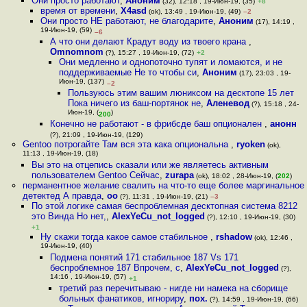
Они просто работают
,
Аноним
(32), 12:18 , 19-Июн-19, (35)
+8
время от времени
,
X4asd
(ok), 13:49 , 19-Июн-19, (49)
–2
Они просто НЕ работают, не благодарите
,
Аноним
(17), 14:19 ,
19-Июн-19, (59)
–6
А что они делают Крадут воду из твоего крана
,
Omnomnom
(?), 15:27 , 19-Июн-19, (72)
+2
Они медленно и однопоточно тупят и ломаются, и не
поддерживаемые Не то чтобы си
,
Аноним
(17), 23:03 , 19-
Июн-19, (137)
–2
Пользуюсь этим вашим люниксом на десктопе 15 лет
Пока ничего из баш-портянок не
,
Аленевод
(?), 15:18 , 24-
Июн-19, (
)
200
Конечно не работают - в фрибсде баш опционален
,
анонн
(?), 21:09 , 19-Июн-19, (129)
Gentoo потрогайте Там вся эта кака опциональна
,
ryoken
(ok),
11:13 , 19-Июн-19, (18)
Вы это на отцепись сказали или же являетесь активным
пользователем Gentoo Сейчас
,
zurapa
(ok), 18:02 , 28-Июн-19, (
202
)
перманентное желание свалить на что-то еще более маргинальное
детектед А правда
,
оо
(?), 11:31 , 19-Июн-19, (21)
–3
По этой логике самая беспроблемная десктопная система 8212
это Винда Но нет,
,
AlexYeCu_not_logged
(?), 12:10 , 19-Июн-19, (30)
+1
Ну скажи тогда какое самое стабильное
,
rshadow
(ok), 12:46 ,
19-Июн-19, (40)
Подмена понятий 171 стабильное 187 Vs 171
беспроблемное 187 Впрочем, с
,
AlexYeCu_not_logged
(?),
14:16 , 19-Июн-19, (57)
+1
третий раз перечитываю - нигде ни намека на сборище
больных фанатиков, игнориру
,
пох.
(?), 14:59 , 19-Июн-19, (66)