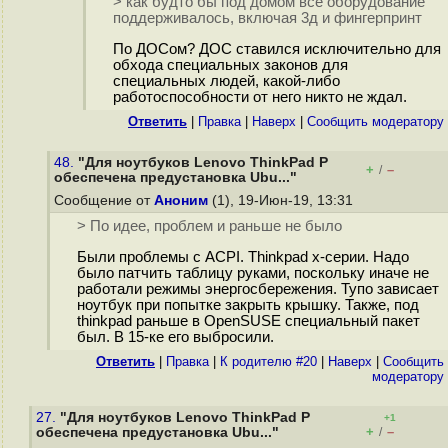
> как будто бы под домом всё оборудование
поддерживалось, включая 3д и фингерпринт
По ДОСом? ДОС ставился исключительно для
обхода специальных законов для
специальных людей, какой-либо
работоспособности от него никто не ждал.
Ответить
|
Правка
|
Наверх
|
Cообщить модератору
48.
"Для ноутбуков Lenovo ThinkPad P
+
–
/
обеспечена предустановка Ubu..."
Сообщение от
Аноним
(1), 19-Июн-19, 13:31
> По идее, проблем и раньше не было
Были проблемы с ACPI. Thinkpad x-серии. Надо
было патчить таблицу руками, поскольку иначе не
работали режимы энергосбережения. Тупо зависает
ноутбук при попытке закрыть крышку. Также, под
thinkpad раньше в OpenSUSE специальный пакет
был. В 15-ке его выбросили.
Ответить
|
Правка
|
К родителю #20
|
Наверх
|
Cообщить
модератору
27.
"Для ноутбуков Lenovo ThinkPad P
+1
+
–
обеспечена предустановка Ubu..."
/