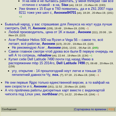
Я на нем и не пытаюсь работать, у меня thinkpad Там все
отлично с клавой - в на
,
Stax
(ok), 19:10 , 21-Июн-19, (193)
Уже ближе к 15 Еще в T60 появились, да и в Z61 2007 года
8211 тоже уже шел с
,
Аноним84701
(ok), 18:28 , 20-Июн-19, (181)
+2
Бывалый народ, у вас спрашиваю для Линукса на ноут куда лучше
смотреть Dell, H
,
Аноним
(109), 19:48 , 19-Июн-19, (109)
–1
Любой производитель, цена от 1K и выше
,
Аноним
(111), 20:06 , 19-
Июн-19, (113)
Acer Predator Helios 500 на Ryzen и Vega 56 -- самое то, всё
летает, всё работае
,
Аноним
(115), 20:20 , 19-Июн-19, (116)
Не рекомендую Acer
,
Аноним
(204), 13:01 , 06-Авг-19, (
205
)
Самое главное смотри чтоб дрова все были В первую очередь на
wifi А то сотрешь
,
rshadow
(ok), 22:44 , 19-Июн-19, (134)
+1
Купил себе Dell Latitude 7490 почти год назад Имею в
распоряжении mbp 15 2014го
,
Dell Latitude 7490
(?), 09:48 , 20-Июн-19,
(159)
угу, открытие - 14 прошлогодний ноут легче и тоньше 15
пятилетней давности Чу
,
пох.
(?), 07:18 , 21-Июн-19, (184)
–1
Не они первые Ядро только единственной версии, а то вайфай на
мин скорости и п
,
Аноним
(161), 11:52 , 20-Июн-19, (160)
А что проблема работы дискретных карт вместе с видеокартой
чипсета под Linux уже
,
northbear
(??), 14:22 , 20-Июн-19, (164)
–1
Сообщения
[
Сортировка по времени
|
RSS
]