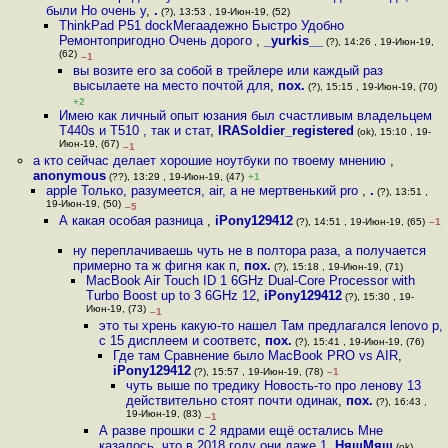
были Но очень у
,
.
(?), 13:53 , 19-Июн-19, (52)
ThinkPad P51 dockМегаадежно Быстро Удобно
Ремонтопригодно Очень дорого
,
_yurkis__
(?), 14:26 , 19-Июн-19,
(62)
–1
вы возите его за собой в трейлере или каждый раз
высылаете на место почтой для
,
пох.
(?), 15:15 , 19-Июн-19, (70)
+2
Имею как личный опыт юзания был счастливым владельцем
T440s и T510 , так и стат
,
IRASoldier_registered
(ok), 15:10 , 19-
Июн-19, (67)
–1
а кто сейчас делает хорошие ноутбуки по твоему мнению
,
anonymous
(??), 13:29 , 19-Июн-19, (47)
+1
apple Только, разумеется, air, а не мертвенький pro
,
.
(?), 13:51 ,
19-Июн-19, (50)
–5
А какая особая разница
,
iPony129412
(?), 14:51 , 19-Июн-19, (65)
–1
ну переплачиваешь чуть не в полтора раза, а получается
примерно та ж фигня как п
,
пох.
(?), 15:18 , 19-Июн-19, (71)
MacBook Air Touch ID 1 6GHz Dual-Core Processor with
Turbo Boost up to 3 6GHz 12
,
iPony129412
(?), 15:30 , 19-
Июн-19, (73)
–1
это ты хрень какую-то нашел Там предлагался lenovo p,
с 15 дисплеем и соответс
,
пох.
(?), 15:41 , 19-Июн-19, (76)
Где там Сравнение было MacBook PRO vs AIR
,
iPony129412
(?), 15:57 , 19-Июн-19, (78)
–1
чуть выше по тредику Новость-то про ленову 13
действительно стоят почти одинак
,
пох.
(?), 16:43 ,
19-Июн-19, (83)
–1
А разве прошки с 2 ядрами ещё остались Мне
казалось, что в 2018 году они даже 1
,
НяшМяш
(ok),