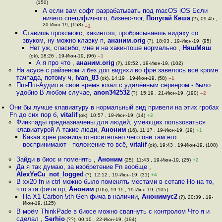
(150)
А если вам софт разрабатывать под macOS iOS Если
ничего специфичного, бизнес-лог
,
Попугай Кеша
(?), 09:45 ,
20-Июн-19, (158)
–1
Ставишь проксмокс, хакинтош, пробрасываешь видяху со
звуком, ну можно клавку п
,
ананим.orig
(?), 18:03 , 19-Июн-19, (95)
Нет уж, спасибо, мне и на хакинтоше нормально
,
НяшМяш
(ok), 18:26 , 19-Июн-19, (96)
–1
А я про что
,
ананим.orig
(?), 18:52 , 19-Июн-19, (102)
На асусе с райзеном и без доп видяхи во фре завелось всё кроме
тачпада, потому ч
,
Ivan_83
(ok), 14:19 , 19-Июн-19, (58)
–1
Пш-Пш-Аудио в своё время юзал с удалённым сервером - было
удобно В любом случае
,
anon342532
(?), 15:19 , 21-Июн-19, (190)
–2
Они бы лучше клавиатуру в нормальный вид привели на этих гробах
Fn до сих пор б
,
vitalif
(ok), 10:57 , 19-Июн-19, (14)
+2
Финкпады предназначены для людей, умеющих пользоваться
клавиатурой А такие люди
,
Аноним
(16), 11:17 , 19-Июн-19, (19)
+1
Какая хрен разница относительно чего они там его
воспринимают - положение-то всё
,
vitalif
(ok), 19:43 , 19-Июн-19, (108)
Зайди в биос и поменять
,
Аноним
(25), 11:43 , 19-Июн-19, (25)
+2
Да я так думаю, за изобретение Fn вообще
,
AlexYeCu_not_logged
(?), 12:12 , 19-Июн-19, (31)
+4
В xx20 fn и ctrl можно было поменять местами в сетапе Но на то,
что эта фича пр
,
Аноним
(105), 19:11 , 19-Июн-19, (105)
На X1 Carbon 5th Gen фича в наличии
,
Анонимус2
(?), 20:39 , 19-
Июн-19, (125)
В моём ThinkPade в биосе можно свапнуть с контролом Что я и
сделал
,
Serhio
(??), 00:10 , 22-Июн-19, (194)