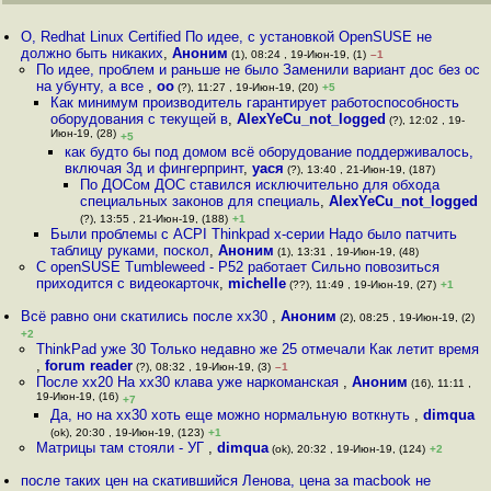
О, Redhat Linux Certified По идее, с установкой OpenSUSE не
должно быть никаких
,
Аноним
(1), 08:24 , 19-Июн-19, (1)
–1
По идее, проблем и раньше не было Заменили вариант дос без ос
на убунту, а все
,
оо
(?), 11:27 , 19-Июн-19, (20)
+5
Как минимум производитель гарантирует работоспособность
оборудования с текущей в
,
AlexYeCu_not_logged
(?), 12:02 , 19-
Июн-19, (28)
+5
как будто бы под домом всё оборудование поддерживалось,
включая 3д и фингерпринт
,
уася
(?), 13:40 , 21-Июн-19, (187)
По ДОСом ДОС ставился исключительно для обхода
специальных законов для специаль
,
AlexYeCu_not_logged
(?), 13:55 , 21-Июн-19, (188)
+1
Были проблемы с ACPI Thinkpad x-серии Надо было патчить
таблицу руками, поскол
,
Аноним
(1), 13:31 , 19-Июн-19, (48)
С openSUSE Tumbleweed - P52 работает Сильно повозиться
приходится с видеокарточк
,
michelle
(??), 11:49 , 19-Июн-19, (27)
+1
Всё равно они скатились после xx30
,
Аноним
(2), 08:25 , 19-Июн-19, (2)
+2
ThinkPad уже 30 Только недавно же 25 отмечали Как летит время
,
forum reader
(?), 08:32 , 19-Июн-19, (3)
–1
После хх20 На хх30 клава уже наркоманская
,
Аноним
(16), 11:11 ,
19-Июн-19, (16)
+7
Да, но на xx30 хоть еще можно нормальную воткнуть
,
dimqua
(ok), 20:30 , 19-Июн-19, (123)
+1
Матрицы там стояли - УГ
,
dimqua
(ok), 20:32 , 19-Июн-19, (124)
+2
после таких цен на скатившийся Ленова, цена за macbook не