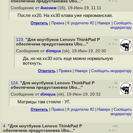
+
–
обеспечена предустановка Ubu..."
/
Сообщение от
Аноним
(16), 19-Июн-19, 11:11
После хх20. На хх30 клава уже наркоманская.
Ответить
|
Правка
|
К родителю #2
|
Наверх
|
Cообщить
модератору
123.
"Для ноутбуков Lenovo ThinkPad P
+1
+
–
обеспечена предустановка Ubu..."
/
Сообщение от
dimqua
(ok), 19-Июн-19, 20:30
Да, но на xx30 хоть еще можно нормальную
воткнуть.
Ответить
|
Правка
|
Наверх
|
Cообщить модератору
124.
"Для ноутбуков Lenovo ThinkPad P
+2
+
–
обеспечена предустановка Ubu..."
/
Сообщение от
dimqua
(ok), 19-Июн-19, 20:32
Матрицы там стояли - УГ.
Ответить
|
Правка
|
К родителю #2
|
Наверх
|
Cообщить
модератору
4.
"Для ноутбуков Lenovo ThinkPad P
+10
+
–
обеспечена предустановка Ubu..."
/