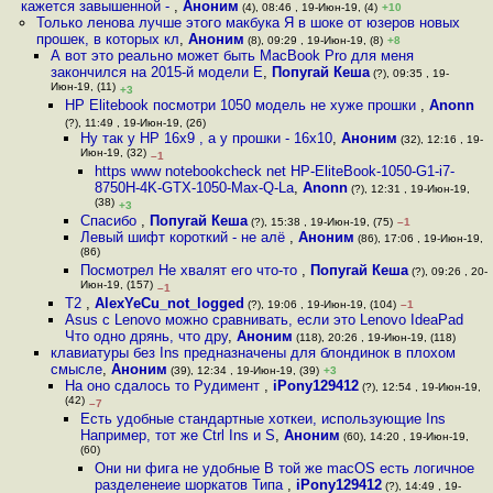
кажется завышенной -
,
Аноним
(4), 08:46 , 19-Июн-19, (4)
+10
Только ленова лучше этого макбука Я в шоке от юзеров новых
прошек, в которых кл
,
Аноним
(8), 09:29 , 19-Июн-19, (8)
+8
А вот это реально может быть MacBook Pro для меня
закончился на 2015-й модели Е
,
Попугай Кеша
(?), 09:35 , 19-
Июн-19, (11)
+3
HP Elitebook посмотри 1050 модель не хуже прошки
,
Anonn
(?), 11:49 , 19-Июн-19, (26)
Ну так у HP 16x9 , а у прошки - 16х10
,
Аноним
(32), 12:16 , 19-
Июн-19, (32)
–1
https www notebookcheck net HP-EliteBook-1050-G1-i7-
8750H-4K-GTX-1050-Max-Q-La
,
Anonn
(?), 12:31 , 19-Июн-19,
(38)
+3
Спасибо
,
Попугай Кеша
(?), 15:38 , 19-Июн-19, (75)
–1
Левый шифт короткий - не алё
,
Аноним
(86), 17:06 , 19-Июн-19,
(86)
Посмотрел Не хвалят его что-то
,
Попугай Кеша
(?), 09:26 , 20-
Июн-19, (157)
–1
Т2
,
AlexYeCu_not_logged
(?), 19:06 , 19-Июн-19, (104)
–1
Asus с Lenovo можно сравнивать, если это Lenovo IdeaPad
Что одно дрянь, что дру
,
Аноним
(118), 20:26 , 19-Июн-19, (118)
клавиатуры без Ins предназначены для блондинок в плохом
смысле
,
Аноним
(39), 12:34 , 19-Июн-19, (39)
+3
На оно сдалось то Рудимент
,
iPony129412
(?), 12:54 , 19-Июн-19,
(42)
–7
Есть удобные стандартные хоткеи, использующие Ins
Например, тот же Ctrl Ins и S
,
Аноним
(60), 14:20 , 19-Июн-19,
(60)
Они ни фига не удобные В той же macOS есть логичное
разделенеие шоркатов Типа
,
iPony129412
(?), 14:49 , 19-