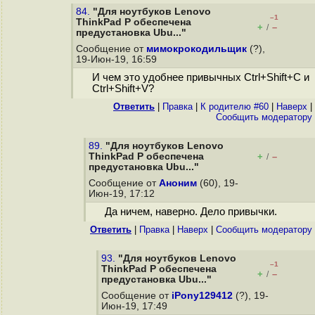
84.
"Для ноутбуков Lenovo
–1
ThinkPad P обеспечена
+
–
/
предустановка Ubu..."
Сообщение от
мимокрокодильщик
(?),
19-Июн-19, 16:59
И чем это удобнее привычных Ctrl+Shift+C и
Ctrl+Shift+V?
Ответить
|
Правка
|
К родителю #60
|
Наверх
|
Cообщить модератору
89.
"Для ноутбуков Lenovo
ThinkPad P обеспечена
+
–
/
предустановка Ubu..."
Сообщение от
Аноним
(60), 19-
Июн-19, 17:12
Да ничем, наверно. Дело привычки.
Ответить
|
Правка
|
Наверх
|
Cообщить модератору
93.
"Для ноутбуков Lenovo
–1
ThinkPad P обеспечена
+
–
/
предустановка Ubu..."
Сообщение от
iPony129412
(?), 19-
Июн-19, 17:49