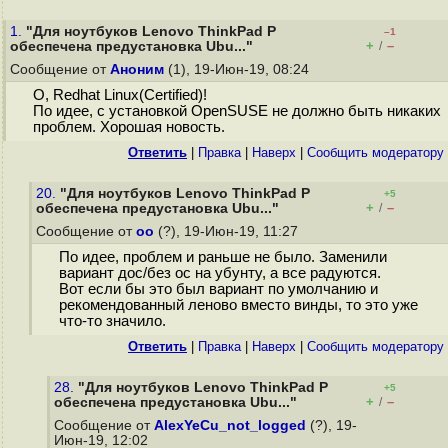
1.
"Для ноутбуков Lenovo ThinkPad P
–1
+
–
обеспечена предустановка Ubu..."
/
Сообщение от
Аноним
(1), 19-Июн-19, 08:24
О, Redhat Linux(Certified)!
По идее, с установкой OpenSUSE не должно быть никаких
проблем. Хорошая новость.
Ответить
|
Правка
|
Наверх
|
Cообщить модератору
20.
"Для ноутбуков Lenovo ThinkPad P
+5
+
–
обеспечена предустановка Ubu..."
/
Сообщение от
оо
(?), 19-Июн-19, 11:27
По идее, проблем и раньше не было. Заменили
вариант дос/без ос на убунту, а все радуются.
Вот если бы это был вариант по умолчанию и
рекомендованный леново вместо винды, то это уже
что-то значило.
Ответить
|
Правка
|
Наверх
|
Cообщить модератору
28.
"Для ноутбуков Lenovo ThinkPad P
+5
+
–
обеспечена предустановка Ubu..."
/
Сообщение от
AlexYeCu_not_logged
(?), 19-
Июн-19, 12:02