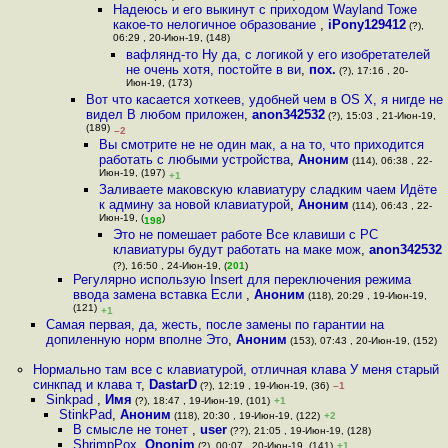
Надеюсь и его выкинут с приходом Wayland Тоже
какое-то нелогичное образование
,
iPony129412
(?),
06:29 , 20-Июн-19, (148)
вафлянд-то Ну да, с логикой у его изобретателей
не очень хотя, постойте в ви
,
пох.
(?), 17:16 , 20-
Июн-19, (173)
Вот что касается хоткеев, удобней чем в OS X, я нигде не
видел В любом приложен
,
anon342532
(?), 15:03 , 21-Июн-19,
(189)
–2
Вы смотрите не не один мак, а на то, что приходится
работать с любыми устройства
,
Аноним
(114), 06:38 , 22-
Июн-19, (197)
+1
Заливаете маковскую клавиатуру сладким чаем Идёте
к админу за новой клавиатурой
,
Аноним
(114), 06:43 , 22-
Июн-19, (
)
198
Это не помешает работе Все клавиши с PC
клавиатуры будут работать на маке мож
,
anon342532
(?), 16:50 , 24-Июн-19, (
201
)
Регулярно использую Insert для переключения режима
ввода замена вставка Если
,
Аноним
(118), 20:29 , 19-Июн-19,
(121)
+1
Самая первая, да, жесть, после замены по гарантии на
допиленную норм вполне Это
,
Аноним
(153), 07:43 , 20-Июн-19, (152)
Нормально там все с клавиатурой, отличная клава У меня старый
синкпад и клава т
,
DastarD
(?), 12:19 , 19-Июн-19, (36)
–1
Sinkpad
,
Имя
(?), 18:47 , 19-Июн-19, (101)
+1
StinkPad
,
Аноним
(118), 20:30 , 19-Июн-19, (122)
+2
В смысле не тонет
,
user
(??), 21:05 , 19-Июн-19, (128)
ShrimpPox
,
Ononim
(?), 00:07 , 20-Июн-19, (141)
+1