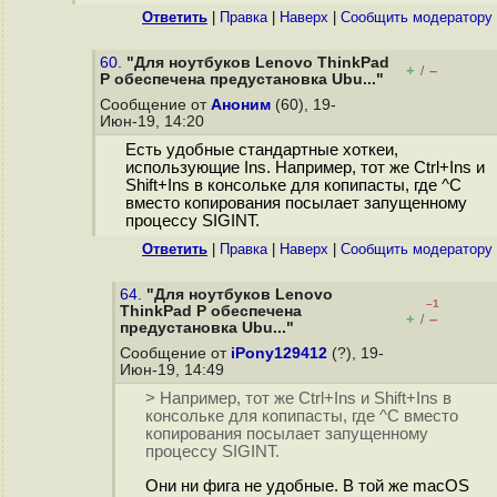
Ответить
|
Правка
|
Наверх
|
Cообщить модератору
60.
"Для ноутбуков Lenovo ThinkPad
+
–
/
P обеспечена предустановка Ubu..."
Сообщение от
Аноним
(60), 19-
Июн-19, 14:20
Есть удобные стандартные хоткеи,
использующие Ins. Например, тот же Ctrl+Ins и
Shift+Ins в консольке для копипасты, где ^C
вместо копирования посылает запущенному
процессу SIGINT.
Ответить
|
Правка
|
Наверх
|
Cообщить модератору
64.
"Для ноутбуков Lenovo
–1
ThinkPad P обеспечена
+
–
/
предустановка Ubu..."
Сообщение от
iPony129412
(?), 19-
Июн-19, 14:49
> Например, тот же Ctrl+Ins и Shift+Ins в
консольке для копипасты, где ^C вместо
копирования посылает запущенному
процессу SIGINT.
Они ни фига не удобные. В той же macOS