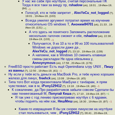
У нас же сабж про ноутбуки, считай персональные ПК
Тогда я все таки за винду пр
,
rshadow
(ok), 18:01 , 19-Июн-19,
(94)
–1
Голосуй, кто ж тебе запретит
,
AlexYeCu_not_logged
(?),
19:01 , 19-Июн-19, (103)
Всегда умилял аргумент потратил время на изучение
относительно OS windows Т
,
Аноним84701
(ok), 21:33 , 19-
Июн-19, (131)
+1
А что здесь не понятного Запомнить расположение
нескольких галочек сможет и обе
,
rshadow
(ok), 22:38 ,
19-Июн-19, (133)
–1
Получается, 9 из 10 а то и 99 из 100 пользователей
Windows не доросли даже да
,
AlexYeCu_not_logged
(?), 23:10 , 19-Июн-19, (139)
А напомни, как в Windows 10 сменить клавиши
смены раскладки Не одна обезьянка у
,
Annoynymous
(ok), 17:58 , 20-Июн-19, (176)
FreeBSD просто работает Есть ещё Openindiana ътру UNIX
,
Пишу
из ванны
(?), 12:50 , 19-Июн-19, (41)
–1
Ну если у тебя есть деньги на MacBook Pro, и тебе нужно хорошее
железо для линух
,
freehck
(ok), 13:08 , 19-Июн-19, (45)
Типа того Вот когда презентовали МакБуки с тачбарам, я прям
чувствовал, как в м
,
iPony129412
(?), 13:18 , 19-Июн-19, (46)
–1
К сожалению, да Про разработчиков забыли совсем Сделали бы
нам тюнингованный M
,
Попугай Кеша
(?), 17:10 , 19-Июн-19, (87)
+1
Я так уже с год лениво присматриваю ноутбук с 6 ядрами,
чтобы поднять на нём хак
,
НяшМяш
(ok), 18:30 , 19-Июн-19, (97)
–1
Какие-то извращения Я бы уж скорее линуксом на ноутбуке
стал пользоваться, чем
,
iPony129412
(?), 06:41 , 20-Июн-19,