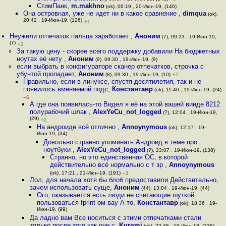
СтимПанк
,
m.makhno
(ok), 06:19 , 20-Июн-19, (146)
Она островная, уже не идет ни в какое сравнение
,
dimqua
(ok),
20:42 , 19-Июн-19, (126)
+1
Неужели отпечаток пальца заработает
,
Аноним
(7), 09:23 , 19-Июн-19,
(7)
+2
За такую цену - скорее всего поддержку добавили На бюджетных
ноутах её нету
,
Аноним
(9), 09:30 , 19-Июн-19, (9)
если выбрать в конфигураторе сканер отпечатков, строчка с
убунтой пропадает
,
Аноним
(8), 09:30 , 19-Июн-19, (10)
+7
Правильно, если в линуксе, спустя десятилетия, так и не
появилось вменяемой подс
,
Константавр
(ok), 11:40 , 19-Июн-19, (24)
–6
А где она появилась-то Видел я её на этой вашей винде 8212
полурабочий шлак
,
AlexYeCu_not_logged
(?), 12:04 , 19-Июн-19,
(29)
+2
На андроиде всё отлично
,
Annoynymous
(ok), 12:17 , 19-
Июн-19, (34)
Довольно странно упоминать Андроид в теме про
ноутбуки
,
AlexYeCu_not_logged
(?), 23:07 , 19-Июн-19, (138)
Странно, но это единственная ОС, в которой
действительно всё нормально с т зр
,
Annoynymous
(ok), 17:21 , 21-Июн-19, (191)
–1
Лол, для начала хотя бы блоб предоставили Действительно,
зачем использовать суще
,
Аноним
(44), 13:04 , 19-Июн-19, (44)
Ого, оказывается есть люди не считающие шуткой
пользоваться fprint ом вау А то
,
Константавр
(ok), 18:36 , 19-
Июн-19, (99)
Да ладно вам Все носиться с этими отпечатками стали
только после того как они с
,
Kuromi
(ok), 22:45 , 19-Июн-19, (135)